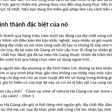
 trội, giá trị thẩm mỹ, phong thủy cho đến ứng dụng thực tiễn tr
hực tế nhất. Nếu bạn đang tìm kiếm giải pháp làm cây cảnh bền đ
ình thành đặc biệt của nó
h thành qua hàng triệu năm dưới tác động của địa chất vùng núi
Minh với điều kiện khí hậu khắc nghiệt, mưa nhiều và gió mạnh 
ộng địa chấn và xói mòn sông suối đã tạo ra những lỗ xốp nhỏ li
òn trịa, đá tai mèo Hà Giang sở hữu cấu trúc lỗ rỗng tự nhiên g
a chất học đánh giá đá tai mèo Hà Giang thuộc nhóm đá trầm tíc
ền vượt trội qua hàng chục năm sử dụng ngoài trời.
của người dân địa phương vì địa hình hiểm trở, đường sá khó khă
ính vì quy trình khai thác gần như không can thiệp máy móc nặ
ông chỉ đẹp mà còn an toàn tuyệt đối khi sử dụng trong không g
giá trị hiếm có của loại đá này và coi nó là báu vật của vùng nú
àm cây cảnh? – Hình 1
mèo Hà Giang vẫn giữ vị thế riêng nhờ nguồn gốc địa chất độc đá
 ưu thế mà các loại đá khác phải mất công chế tác nhân tạo mới