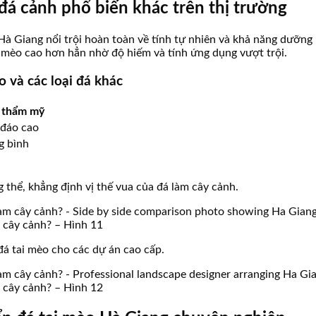
 đá cảnh phổ biến khác trên thị trường
o Hà Giang nổi trội hoàn toàn về tính tự nhiên và khả năng dưỡn
ai mèo cao hơn hẳn nhờ độ hiếm và tính ứng dụng vượt trội.
o và các loại đá khác
 thẩm mỹ
đáo cao
g bình
 thể, khẳng định vị thế vua của đá làm cây cảnh.
àm cây cảnh? – Hình 11
 đá tai mèo cho các dự án cao cấp.
àm cây cảnh? – Hình 12