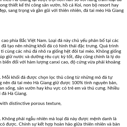
ong thiết kế thi công sân vườn, hồ cá Koi, non bộ resort hay
ẹp, sang trọng và gần gũi với thiên nhiên, đá tai mèo Hà Giang
 cao phía Bắc Việt Nam. Loại đá này chủ yếu phân bố tại các
đã tạo nên những khối đá có hình thái đặc trưng. Quá trình
 ti cùng các nhú đá nhô ra giống hệt đôi tai mèo. Không giống
iúp giữ nước và dưỡng rêu cực kỳ tốt, đây cũng chính là lý do
h biến đổi với hàm lượng canxi cao, độ cứng vừa phải khoảng
n. Mỗi khối đá được chọn lọc thủ công từ những mỏ đá tự
ng nên đá tai mèo Hà Giang giữ được 100% tính nguyên bản,
ian sống, sân vườn hay khu vực có trẻ em và thú cưng. Nhiều
i đá Hà Giang.
o. Không phải ngẫu nhiên mà loại đá này được mệnh danh là
 có được. Chính sự kết hợp hoàn hảo giữa thiên nhiên và bàn