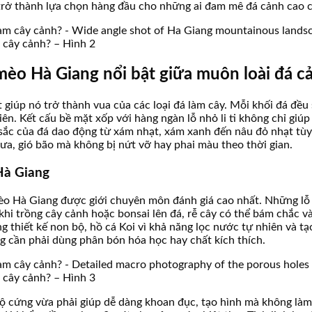
nó trở thành lựa chọn hàng đầu cho những ai đam mê đá cảnh cao 
àm cây cảnh? – Hình 2
 mèo Hà Giang nổi bật giữa muôn loài đá c
t giúp nó trở thành vua của các loại đá làm cây. Mỗi khối đá đề
hiên. Kết cấu bề mặt xốp với hàng ngàn lỗ nhỏ li ti không chỉ g
sắc của đá dao động từ xám nhạt, xám xanh đến nâu đỏ nhạt tùy t
ưa, gió bão mà không bị nứt vỡ hay phai màu theo thời gian.
 Hà Giang
 mèo Hà Giang được giới chuyên môn đánh giá cao nhất. Những 
khi trồng cây cảnh hoặc bonsai lên đá, rễ cây có thể bám chắc v
g thiết kế non bộ, hồ cá Koi vì khả năng lọc nước tự nhiên và 
g cần phải dùng phân bón hóa học hay chất kích thích.
àm cây cảnh? – Hình 3
ộ cứng vừa phải giúp dễ dàng khoan đục, tạo hình mà không làm 