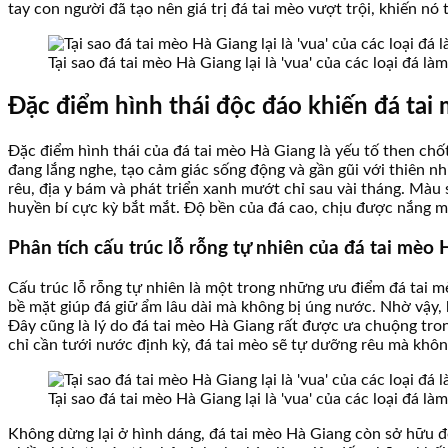
tay con người đã tạo nên giá trị đá tai mèo vượt trội, khiến 
Tại sao đá tai mèo Hà Giang lại là 'vua' của các loại đá l
Đặc điểm hình thái độc đáo khiến đá tai
Đặc điểm hình thái của đá tai mèo Hà Giang là yếu tố then chố
đang lắng nghe, tạo cảm giác sống động và gần gũi với thiên n
rêu, địa y bám và phát triển xanh mướt chỉ sau vài tháng. Màu 
huyền bí cực kỳ bắt mắt. Độ bền của đá cao, chịu được nắng m
Phân tích cấu trúc lỗ rỗng tự nhiên của đá tai mèo
Cấu trúc lỗ rỗng tự nhiên là một trong những ưu điểm đá tai
bề mặt giúp đá giữ ẩm lâu dài mà không bị úng nước. Nhờ vậy, 
Đây cũng là lý do đá tai mèo Hà Giang rất được ưa chuộng tron
chỉ cần tưới nước định kỳ, đá tai mèo sẽ tự dưỡng rêu mà khôn
Tại sao đá tai mèo Hà Giang lại là 'vua' của các loại đá l
Không dừng lại ở hình dáng, đá tai mèo Hà Giang còn sở hữu đ