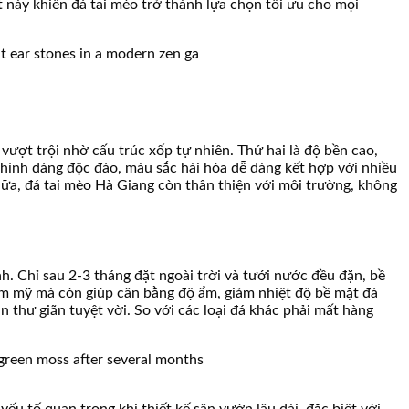
 này khiến đá tai mèo trở thành lựa chọn tối ưu cho mọi
ượt trội nhờ cấu trúc xốp tự nhiên. Thứ hai là độ bền cao,
hình dáng độc đáo, màu sắc hài hòa dễ dàng kết hợp với nhiều
 nữa, đá tai mèo Hà Giang còn thân thiện với môi trường, không
. Chỉ sau 2-3 tháng đặt ngoài trời và tưới nước đều đặn, bề
hẩm mỹ mà còn giúp cân bằng độ ẩm, giảm nhiệt độ bề mặt đá
 thư giãn tuyệt vời. So với các loại đá khác phải mất hàng
u tố quan trọng khi thiết kế sân vườn lâu dài, đặc biệt với