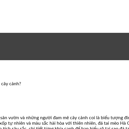
m cây cảnh?
ế sân vườn và những người đam mê cây cảnh coi là biểu tượng đỉ
ốp tự nhiên và màu sắc hài hòa với thiên nhiên, đá tai mèo Hà G
n tích sâu sắc, chi tiết từng khía cạnh để bạn hiểu rõ tại sao đá 