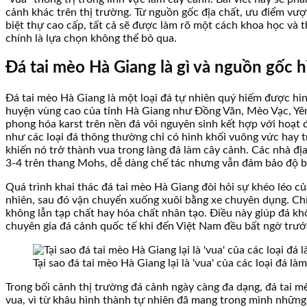
cảnh khác trên thị trường. Từ nguồn gốc địa chất, ưu điểm vượt
biệt thự cao cấp, tất cả sẽ được làm rõ một cách khoa học và t
chính là lựa chọn không thể bỏ qua.
Đá tai mèo Hà Giang là gì và nguồn gốc h
Đá tai mèo Hà Giang là một loại đá tự nhiên quý hiếm được hìn
huyện vùng cao của tỉnh Hà Giang như Đồng Văn, Mèo Vạc, Yên 
phong hóa karst trên nền đá vôi nguyên sinh kết hợp với hoạt đ
như các loại đá thông thường chỉ có hình khối vuông vức hay tr
khiến nó trở thành vua trong làng đá làm cây cảnh. Các nhà đị
3-4 trên thang Mohs, dễ dàng chế tác nhưng vẫn đảm bảo độ b
Quá trình khai thác đá tai mèo Hà Giang đòi hỏi sự khéo léo 
nhiên, sau đó vận chuyển xuống xuôi bằng xe chuyên dụng. Ch
không lẫn tạp chất hay hóa chất nhân tạo. Điều này giúp đá kh
chuyên gia đá cảnh quốc tế khi đến Việt Nam đều bất ngờ trước 
Tại sao đá tai mèo Hà Giang lại là 'vua' của các loại đá l
Trong bối cảnh thị trường đá cảnh ngày càng đa dạng, đá tai 
vua, vì từ khâu hình thành tự nhiên đã mang trong mình những