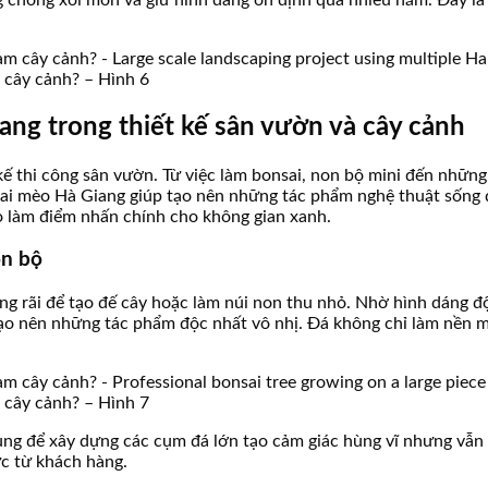
àm cây cảnh? – Hình 6
ang trong thiết kế sân vườn và cây cảnh
ế thi công sân vườn. Từ việc làm bonsai, non bộ mini đến những 
á tai mèo Hà Giang giúp tạo nên những tác phẩm nghệ thuật sống
o làm điểm nhấn chính cho không gian xanh.
on bộ
g rãi để tạo đế cây hoặc làm núi non thu nhỏ. Nhờ hình dáng độ
ạo nên những tác phẩm độc nhất vô nhị. Đá không chỉ làm nền m
àm cây cảnh? – Hình 7
dùng để xây dựng các cụm đá lớn tạo cảm giác hùng vĩ nhưng vẫn
ực từ khách hàng.