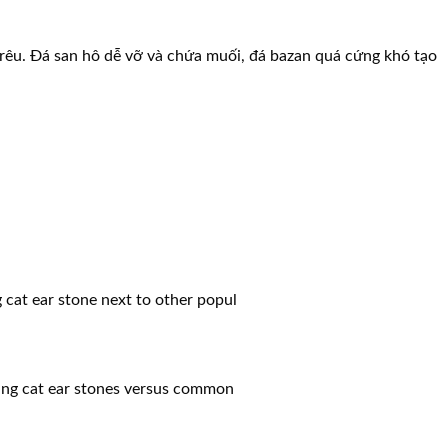
g rêu. Đá san hô dễ vỡ và chứa muối, đá bazan quá cứng khó tạo