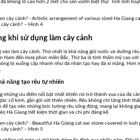
đá khổng lồ cao hơn 2 mét cho sân vườn biệt thự. Tính linh hoạt
àm cây cảnh? – Hình 4
ng khi sử dụng làm cây cảnh
 vào làm cây cảnh. Thứ nhất là khả năng giữ nước và dưỡng rêu v
iền Nam đến mưa phùn miền Bắc. Thứ ba là tính thẩm mỹ cao với 
đá không bị xuống cấp nhanh như đá nhân tạo hay đá xi măng. Hơn
.
hả năng tạo rêu tự nhiên
g những ưu điểm nổi bật nhất khiến nó trở thành vua của đá cảnh
ác cổ kính, gần gũi với thiên nhiên. Rêu không chỉ tăng tính t
o để tạo nên những bức tường rêu sống động, mang lại không gian
o Hà Giang tiết kiệm thời gian và chi phí đáng kể.
àm cây cảnh? – Hình 5
hống xói mòn và giữ hình dáng ổn định qua nhiều năm. Đây là yế