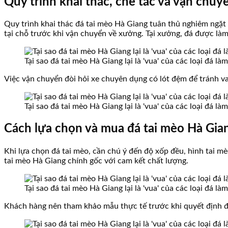
Quy trình khai thác, chế tác và vận chu
Quy trình khai thác đá tai mèo Hà Giang tuân thủ nghiêm ngặt 
tại chỗ trước khi vận chuyển về xưởng. Tại xưởng, đá được làm
Tại sao đá tai mèo Hà Giang lại là 'vua' của các loại đá l
Việc vận chuyển đòi hỏi xe chuyên dụng có lót đệm để tránh v
Tại sao đá tai mèo Hà Giang lại là 'vua' của các loại đá l
Cách lựa chọn và mua đá tai mèo Hà Gia
Khi lựa chọn đá tai mèo, cần chú ý đến độ xốp đều, hình tai m
tai mèo Hà Giang chính gốc với cam kết chất lượng.
Tại sao đá tai mèo Hà Giang lại là 'vua' của các loại đá l
Khách hàng nên tham khảo mẫu thực tế trước khi quyết định đ