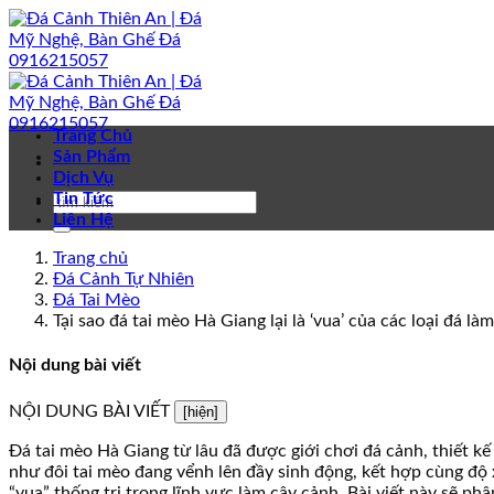
Bỏ
qua
nội
dung
Trang Chủ
Sản Phẩm
Dịch Vụ
Tin Tức
Liên Hệ
Trang chủ
Đá Cảnh Tự Nhiên
Đá Tai Mèo
Tại sao đá tai mèo Hà Giang lại là ‘vua’ của các loại đá là
Nội dung bài viết
NỘI DUNG BÀI VIẾT
[hiện]
Đá tai mèo Hà Giang từ lâu đã được giới chơi đá cảnh, thiết k
như đôi tai mèo đang vểnh lên đầy sinh động, kết hợp cùng độ x
“vua” thống trị trong lĩnh vực làm cây cảnh. Bài viết này sẽ phâ