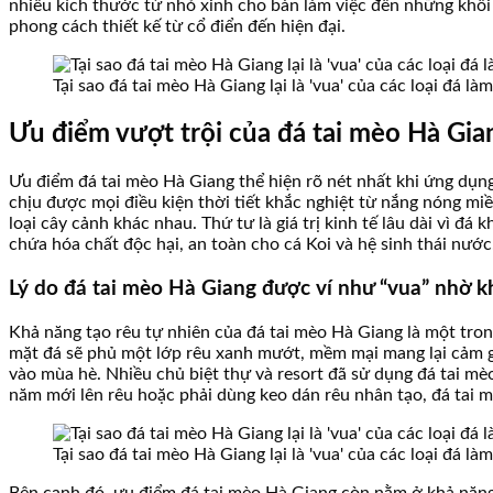
nhiều kích thước từ nhỏ xinh cho bàn làm việc đến những khối 
phong cách thiết kế từ cổ điển đến hiện đại.
Tại sao đá tai mèo Hà Giang lại là 'vua' của các loại đá l
Ưu điểm vượt trội của đá tai mèo Hà Gia
Ưu điểm đá tai mèo Hà Giang thể hiện rõ nét nhất khi ứng dụng
chịu được mọi điều kiện thời tiết khắc nghiệt từ nắng nóng m
loại cây cảnh khác nhau. Thứ tư là giá trị kinh tế lâu dài vì 
chứa hóa chất độc hại, an toàn cho cá Koi và hệ sinh thái nước
Lý do đá tai mèo Hà Giang được ví như “vua” nhờ k
Khả năng tạo rêu tự nhiên của đá tai mèo Hà Giang là một tron
mặt đá sẽ phủ một lớp rêu xanh mướt, mềm mại mang lại cảm gi
vào mùa hè. Nhiều chủ biệt thự và resort đã sử dụng đá tai mè
năm mới lên rêu hoặc phải dùng keo dán rêu nhân tạo, đá tai mè
Tại sao đá tai mèo Hà Giang lại là 'vua' của các loại đá l
Bên cạnh đó, ưu điểm đá tai mèo Hà Giang còn nằm ở khả năng c