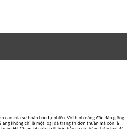
nh cao của sự hoàn hảo tự nhiên. Với hình dáng độc đáo giống
iang không chỉ là một loại đá trang trí đơn thuần mà còn là
tai mèo Hà Giang lại vượt trội hơn hẳn so với hàng trăm loại đá