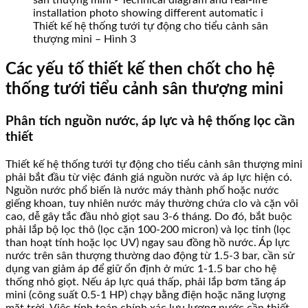
Thiết kế hệ thống tưới tự động cho tiểu cảnh sân
thượng mini – Hình 3
Các yếu tố thiết kế then chốt cho hệ
thống tưới tiểu cảnh sân thượng mini
Phân tích nguồn nước, áp lực và hệ thống lọc cần
thiết
Thiết kế hệ thống tưới tự động cho tiểu cảnh sân thượng mini
phải bắt đầu từ việc đánh giá nguồn nước và áp lực hiện có.
Nguồn nước phổ biến là nước máy thành phố hoặc nước
giếng khoan, tuy nhiên nước máy thường chứa clo và cặn vôi
cao, dễ gây tắc đầu nhỏ giọt sau 3-6 tháng. Do đó, bắt buộc
phải lắp bộ lọc thô (lọc cặn 100-200 micron) và lọc tinh (lọc
than hoạt tính hoặc lọc UV) ngay sau đồng hồ nước. Áp lực
nước trên sân thượng thường dao động từ 1.5-3 bar, cần sử
dụng van giảm áp để giữ ổn định ở mức 1-1.5 bar cho hệ
thống nhỏ giọt. Nếu áp lực quá thấp, phải lắp bơm tăng áp
mini (công suất 0.5-1 HP) chạy bằng điện hoặc năng lượng
mặt trời. Việc tính toán chính xác lưu lượng nước cần thiết