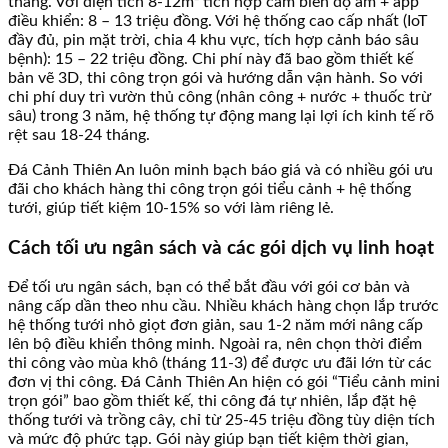
tháng. Với diện tích 8-12m² tích hợp cảm biến độ ẩm + app
điều khiển: 8 – 13 triệu đồng. Với hệ thống cao cấp nhất (IoT
đầy đủ, pin mặt trời, chia 4 khu vực, tích hợp cảnh báo sâu
bệnh): 15 – 22 triệu đồng. Chi phí này đã bao gồm thiết kế
bản vẽ 3D, thi công trọn gói và hướng dẫn vận hành. So với
chi phí duy trì vườn thủ công (nhân công + nước + thuốc trừ
sâu) trong 3 năm, hệ thống tự động mang lại lợi ích kinh tế rõ
rệt sau 18-24 tháng.
Đá Cảnh Thiên An luôn minh bạch báo giá và có nhiều gói ưu
đãi cho khách hàng thi công trọn gói tiểu cảnh + hệ thống
tưới, giúp tiết kiệm 10-15% so với làm riêng lẻ.
Cách tối ưu ngân sách và các gói dịch vụ linh hoạt
Để tối ưu ngân sách, bạn có thể bắt đầu với gói cơ bản và
nâng cấp dần theo nhu cầu. Nhiều khách hàng chọn lắp trước
hệ thống tưới nhỏ giọt đơn giản, sau 1-2 năm mới nâng cấp
lên bộ điều khiển thông minh. Ngoài ra, nên chọn thời điểm
thi công vào mùa khô (tháng 11-3) để được ưu đãi lớn từ các
đơn vị thi công. Đá Cảnh Thiên An hiện có gói “Tiểu cảnh mini
trọn gói” bao gồm thiết kế, thi công đá tự nhiên, lắp đặt hệ
thống tưới và trồng cây, chỉ từ 25-45 triệu đồng tùy diện tích
và mức độ phức tạp. Gói này giúp bạn tiết kiệm thời gian,