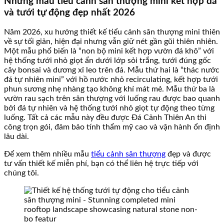
Những mẫu tiểu cảnh sân thượng mini kết hợp đá
và tưới tự động đẹp nhất 2026
Năm 2026, xu hướng thiết kế tiểu cảnh sân thượng mini thiên
về sự tối giản, hiện đại nhưng vẫn giữ nét gần gũi thiên nhiên.
Một mẫu phổ biến là “non bộ mini kết hợp vườn đá khô” với
hệ thống tưới nhỏ giọt ẩn dưới lớp sỏi trắng, tưới đúng gốc
cây bonsai và dương xỉ leo trên đá. Mẫu thứ hai là “thác nước
đá tự nhiên mini” với hồ nước nhỏ recirculating, kết hợp tưới
phun sương nhẹ nhàng tạo không khí mát mẻ. Mẫu thứ ba là
vườn rau sạch trên sân thượng với luống rau được bao quanh
bởi đá tự nhiên và hệ thống tưới nhỏ giọt tự động theo từng
luống. Tất cả các mẫu này đều được Đá Cảnh Thiên An thi
công trọn gói, đảm bảo tính thẩm mỹ cao và vận hành ổn định
lâu dài.
Để xem thêm nhiều mẫu
tiểu cảnh sân thượng
đẹp và được
tư vấn thiết kế miễn phí, bạn có thể liên hệ trực tiếp với
chúng tôi.