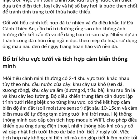
dựa trên diện tích, loại cây và hệ số bay hơi là bước then chốt
để tránh tình trạng tưới thừa hoặc thiếu.
Đối với tiểu cảnh kết hợp đá tự nhiên và đá điêu khắc từ Đá
Cảnh Thiên An, cần bố trí đường ống sao cho không ảnh
hưởng đến kết cấu đá và dễ dàng bảo trì sau này. Nhiều dự án
thành công đã chôn ống ngầm dọc theo mép đá hoặc sử dụng
ống màu nâu đen để ngụy trang hoàn hảo với nền đá.
Bố trí khu vực tưới và tích hợp cảm biến thông
minh
Mỗi tiểu cảnh mini thường có 2-4 khu vực tưới khác nhau
tùy theo nhu cầu nước của cây: khu cây ưa khô (sen đá,
xương rồng), khu cây ưa ẩm (dương xỉ, trầu bà), khu rau ăn lá
và khu cây leo tường. Bộ điều khiển trung tâm cần được lập
trình tưới riêng biệt cho từng khu vực, có thể kết hợp cảm
biến độ ẩm đất (soil moisture sensor) đặt sâu 10-15cm và cảm
biến mưa để tự động tạm dừng tưới khi trời mưa. Hệ thống
thông minh cao cấp còn tích hợp module WiFi, cho phép điều
khiển qua ứng dụng điện thoại, nhận thông báo khi có sự cố
và cập nhật lịch tưới theo dự báo thời tiết 7 ngày tới. Việc
tích hợp này không chỉ tiện lợi mà còn giúp tiết kiệm nước tối