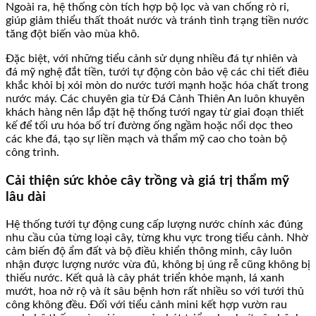
Ngoài ra, hệ thống còn tích hợp bộ lọc và van chống rò rỉ,
giúp giảm thiểu thất thoát nước và tránh tình trạng tiền nước
tăng đột biến vào mùa khô.
Đặc biệt, với những tiểu cảnh sử dụng nhiều đá tự nhiên và
đá mỹ nghệ đắt tiền, tưới tự động còn bảo vệ các chi tiết điêu
khắc khỏi bị xói mòn do nước tưới mạnh hoặc hóa chất trong
nước máy. Các chuyên gia từ Đá Cảnh Thiên An luôn khuyên
khách hàng nên lắp đặt hệ thống tưới ngay từ giai đoạn thiết
kế để tối ưu hóa bố trí đường ống ngầm hoặc nổi dọc theo
các khe đá, tạo sự liền mạch và thẩm mỹ cao cho toàn bộ
công trình.
Cải thiện sức khỏe cây trồng và giá trị thẩm mỹ
lâu dài
Hệ thống tưới tự động cung cấp lượng nước chính xác đúng
nhu cầu của từng loại cây, từng khu vực trong tiểu cảnh. Nhờ
cảm biến độ ẩm đất và bộ điều khiển thông minh, cây luôn
nhận được lượng nước vừa đủ, không bị úng rễ cũng không bị
thiếu nước. Kết quả là cây phát triển khỏe mạnh, lá xanh
mướt, hoa nở rộ và ít sâu bệnh hơn rất nhiều so với tưới thủ
công không đều. Đối với tiểu cảnh mini kết hợp vườn rau