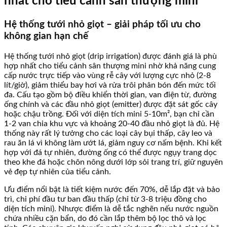
nhất cho tiểu cảnh sân thượng mini
Hệ thống tưới nhỏ giọt – giải pháp tối ưu cho
không gian hạn chế
Hệ thống tưới nhỏ giọt (drip irrigation) được đánh giá là phù
hợp nhất cho tiểu cảnh sân thượng mini nhờ khả năng cung
cấp nước trực tiếp vào vùng rễ cây với lượng cực nhỏ (2-8
lít/giờ), giảm thiểu bay hơi và rửa trôi phân bón đến mức tối
đa. Cấu tạo gồm bộ điều khiển thời gian, van điện từ, đường
ống chính và các đầu nhỏ giọt (emitter) được đặt sát gốc cây
hoặc chậu trồng. Đối với diện tích mini 5-10m², bạn chỉ cần
1-2 van chia khu vực và khoảng 20-40 đầu nhỏ giọt là đủ. Hệ
thống này rất lý tưởng cho các loại cây bụi thấp, cây leo và
rau ăn lá vì không làm ướt lá, giảm nguy cơ nấm bệnh. Khi kết
hợp với đá tự nhiên, đường ống có thể được ngụy trang dọc
theo khe đá hoặc chôn nông dưới lớp sỏi trang trí, giữ nguyên
vẻ đẹp tự nhiên của tiểu cảnh.
Ưu điểm nổi bật là tiết kiệm nước đến 70%, dễ lắp đặt và bảo
trì, chi phí đầu tư ban đầu thấp (chỉ từ 3-8 triệu đồng cho
diện tích mini). Nhược điểm là dễ tắc nghẽn nếu nước nguồn
chứa nhiều cặn bẩn, do đó cần lắp thêm bộ lọc thô và lọc