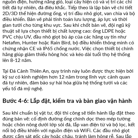
nguồn điện, hướng nắng gió, loại cây hiện có và vị trí các chi
tiết đá tự nhiên, đá điêu khắc. Tiếp theo là lập bản vẽ chi tiết
2D/3D thể hiện đường ống, vị trí đầu nhỏ giọt, van chia và bộ
điều khiển. Bản vẽ phải tính toán lưu lượng, áp lực và thời
gian tưới cho từng khu vực. Sau khi chốt bản vẽ, đội ngũ kỹ
thuật sẽ lựa chọn thiết bị chất lượng cao: ống LDPE hoặc
PVC chịu UV, đầu nhỏ giọt bù áp của các hãng uy tín như
Netafim, Hunter hoặc Rain Bird, bộ điều khiển thông minh có
chứng nhận CE và IP65 chống nước. Việc chọn thiết bị chính
hãng giúp giảm thiểu hỏng hóc và kéo dài tuổi thọ hệ thống
lên 8-12 năm.
Tại Đá Cảnh Thiên An, quy trình này luôn được thực hiện bởi
kỹ sư có kinh nghiệm hơn 12 năm trong lĩnh vực cảnh quan
đá tự nhiên, đảm bảo sự hài hòa giữa hệ thống tưới và các
yếu tố đá mỹ nghệ.
Bước 4-6: Lắp đặt, kiểm tra và bàn giao vận hành
Sau khi chuẩn bị vật tư, đội thi công sẽ tiến hành lắp đặt theo
đúng bản vẽ: cố định đường ống chính dọc theo mép tường
hoặc chôn nông dưới lớp sỏi đá, lắp van điện từ và bộ lọc, kết
nối bộ điều khiển với nguồn điện và WiFi. Các đầu nhỏ giọt
được cắm sát gốc cây hoặc chậu, tránh làm hỏng rễ. Sau lắp