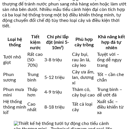
thượng để tránh nước phun sang nhà hàng xóm hoặc làm ướt
sàn nhà bên dưới. Nhiều mẫu tiểu cảnh hiện đại còn tích hợp
cả ba loại hệ thống trong một bộ điều khiển thông minh, tự
động chuyển đổi chế độ tùy theo loại cây và điều kiện thời
tiết.
Tiết
Chi phí lắp
Khả năng kết
Loại hệ
Phù hợp
kiệm
đặt (mini 5-
hợp đá tự
thống
cây trồng
nước
10m²)
nhiên
Rất cao
Cây bụi,
Tuyệt vời –
Tưới nhỏ
(50-
3-8 triệu
rau ăn lá,
ống dễ ngụy
giọt
70%)
cây leo
trang
Cây ưa ẩm,
Phun
Trung
Tốt – cần che
5-12 triệu
lan, dương
sương
bình
chắn
xỉ
Phun mưa
Thấp
Thảm cỏ,
Trung bình –
4-9 triệu
mini
hơn
cây bụi cao
dễ ướt đá
Hệ thống
Xuất sắc –
Cao
Tất cả loại
thông minh
8-18 triệu
điều khiển từ
nhất
cây
IoT
xa