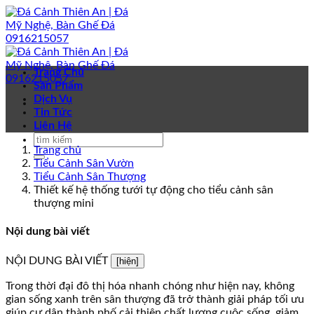
Bỏ
qua
nội
dung
Trang Chủ
Sản Phẩm
Dịch Vụ
Tin Tức
Liên Hệ
Trang chủ
Tiểu Cảnh Sân Vườn
Tiểu Cảnh Sân Thượng
Thiết kế hệ thống tưới tự động cho tiểu cảnh sân
thượng mini
Nội dung bài viết
NỘI DUNG BÀI VIẾT
[hiện]
Trong thời đại đô thị hóa nhanh chóng như hiện nay, không
gian sống xanh trên sân thượng đã trở thành giải pháp tối ưu
giúp cư dân thành phố cải thiện chất lượng cuộc sống, giảm