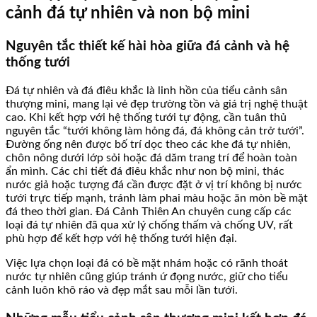
cảnh đá tự nhiên và non bộ mini
Nguyên tắc thiết kế hài hòa giữa đá cảnh và hệ
thống tưới
Đá tự nhiên và đá điêu khắc là linh hồn của tiểu cảnh sân
thượng mini, mang lại vẻ đẹp trường tồn và giá trị nghệ thuật
cao. Khi kết hợp với hệ thống tưới tự động, cần tuân thủ
nguyên tắc “tưới không làm hỏng đá, đá không cản trở tưới”.
Đường ống nên được bố trí dọc theo các khe đá tự nhiên,
chôn nông dưới lớp sỏi hoặc đá dăm trang trí để hoàn toàn
ẩn mình. Các chi tiết đá điêu khắc như non bộ mini, thác
nước giả hoặc tượng đá cần được đặt ở vị trí không bị nước
tưới trực tiếp mạnh, tránh làm phai màu hoặc ăn mòn bề mặt
đá theo thời gian. Đá Cảnh Thiên An chuyên cung cấp các
loại đá tự nhiên đã qua xử lý chống thấm và chống UV, rất
phù hợp để kết hợp với hệ thống tưới hiện đại.
Việc lựa chọn loại đá có bề mặt nhám hoặc có rãnh thoát
nước tự nhiên cũng giúp tránh ứ đọng nước, giữ cho tiểu
cảnh luôn khô ráo và đẹp mắt sau mỗi lần tưới.