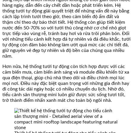
hàng ngày, dẫn đến cây chết dần hoặc phát triển kém. Hệ
thống tưới tự động giải quyết triệt để những vấn đề này bằng
cách lập trình tưới theo giờ, theo cảm biến độ ẩm đất và
thậm chí theo dự báo thời tiết. Hệ thống còn giúp tiết kiệm
nước đến 50-70% so với tưới thủ công nhờ cơ chế nhỏ giọt
trực tiếp vào vùng rễ, tránh bay hơi và rửa trôi phân bón. Đối
với những tiểu cảnh kết hợp đá tự nhiên và đá điêu khắc, tưới
tự động còn đảm bảo không làm ướt quá mức các chi tiết đá,
giữ nguyên vẻ đẹp tự nhiên và độ bền của chúng qua nhiều
năm.
Hơn nữa, hệ thống tưới tự động còn tích hợp được với các
cảm biến mưa, cảm biến ánh sáng và module điều khiển từ xa
qua điện thoại, giúp chủ nhà theo dõi và điều chỉnh mọi lúc
mọi nơi. Điều này đặc biệt quan trọng với những gia đình hay
đi công tác dài ngày hoặc có nhiều chuyến du lịch. Nhờ đó,
tiểu cảnh sân thượng mini luôn giữ được sức sống tươi tốt,
trở thành điểm nhấn xanh mát cho toàn bộ ngôi nhà.