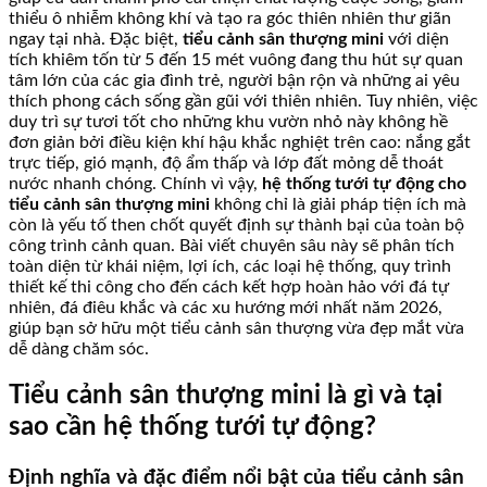
thiểu ô nhiễm không khí và tạo ra góc thiên nhiên thư giãn
ngay tại nhà. Đặc biệt,
tiểu cảnh sân thượng mini
với diện
tích khiêm tốn từ 5 đến 15 mét vuông đang thu hút sự quan
tâm lớn của các gia đình trẻ, người bận rộn và những ai yêu
thích phong cách sống gần gũi với thiên nhiên. Tuy nhiên, việc
duy trì sự tươi tốt cho những khu vườn nhỏ này không hề
đơn giản bởi điều kiện khí hậu khắc nghiệt trên cao: nắng gắt
trực tiếp, gió mạnh, độ ẩm thấp và lớp đất mỏng dễ thoát
nước nhanh chóng. Chính vì vậy,
hệ thống tưới tự động cho
tiểu cảnh sân thượng mini
không chỉ là giải pháp tiện ích mà
còn là yếu tố then chốt quyết định sự thành bại của toàn bộ
công trình cảnh quan. Bài viết chuyên sâu này sẽ phân tích
toàn diện từ khái niệm, lợi ích, các loại hệ thống, quy trình
thiết kế thi công cho đến cách kết hợp hoàn hảo với đá tự
nhiên, đá điêu khắc và các xu hướng mới nhất năm 2026,
giúp bạn sở hữu một tiểu cảnh sân thượng vừa đẹp mắt vừa
dễ dàng chăm sóc.
Tiểu cảnh sân thượng mini là gì và tại
sao cần hệ thống tưới tự động?
Định nghĩa và đặc điểm nổi bật của tiểu cảnh sân