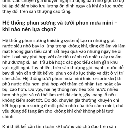
tinh. Các chuyên gia khuyến nghị sử dụng đầu nhỏ giọt có bộ
bù áp để đảm bảo lưu lượng ổn định ngay cả khi áp lực nước
thay đổi trên sân thượng cao tầng.
Hệ thống phun sương và tưới phun mưa mini –
khi nào nên lựa chọn?
Hệ thống phun sương (misting system) tạo ra những giọt
nước siêu nhỏ bay lơ lửng trong không khí, tăng độ ẩm và làm
mát không gian tiểu cảnh rất hiệu quả vào những ngày hè oi
bức. Loại này phù hợp với các tiểu cảnh có nhiều cây ưa ẩm
như dương xỉ, lan, trầu bà hoặc các góc tiểu cảnh gần khu
vực ngồi nghỉ. Tuy nhiên, trên sân thượng gió mạnh, nước dễ
bay đi nên cần thiết kế vòi phun có áp lực thấp và đặt ở vị trí
che chắn. Hệ thống tưới phun mưa mini (micro-sprinkler) thì
phủ nước đều hơn, phù hợp với thảm cỏ nhân tạo hoặc cây
bụi cao hơn. Dù vậy, hai hệ thống này tiêu tốn nước nhiều
hơn nhỏ giọt và có thể làm ướt đá cảnh, gây loang lổ nếu
không kiểm soát tốt. Do đó, chuyên gia thường khuyên chỉ
kết hợp phun sương ở một phần nhỏ của tiểu cảnh mini, chủ
yếu dùng để tăng ẩm cho không khí chứ không phải tưới
chính.
Khi thiết kế, cần tính toán kỹ hướng gió chủ đạo trên sân