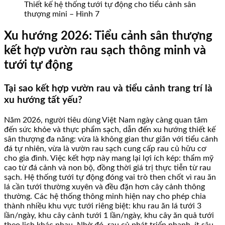
Thiết kế hệ thống tưới tự động cho tiểu cảnh sân
thượng mini – Hình 7
Xu hướng 2026: Tiểu cảnh sân thượng
kết hợp vườn rau sạch thông minh và
tưới tự động
Tại sao kết hợp vườn rau và tiểu cảnh trang trí là
xu hướng tất yếu?
Năm 2026, người tiêu dùng Việt Nam ngày càng quan tâm
đến sức khỏe và thực phẩm sạch, dẫn đến xu hướng thiết kế
sân thượng đa năng: vừa là không gian thư giãn với tiểu cảnh
đá tự nhiên, vừa là vườn rau sạch cung cấp rau củ hữu cơ
cho gia đình. Việc kết hợp này mang lại lợi ích kép: thẩm mỹ
cao từ đá cảnh và non bộ, đồng thời giá trị thực tiễn từ rau
sạch. Hệ thống tưới tự động đóng vai trò then chốt vì rau ăn
lá cần tưới thường xuyên và đều đặn hơn cây cảnh thông
thường. Các hệ thống thông minh hiện nay cho phép chia
thành nhiều khu vực tưới riêng biệt: khu rau ăn lá tưới 3
lần/ngày, khu cây cảnh tưới 1 lần/ngày, khu cây ăn quả tưới
theo lịch khác nhau. Nhờ đó, rau củ phát triển nhanh, ít sâu