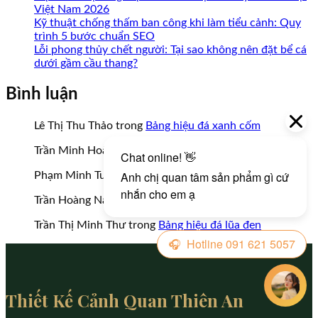
Việt Nam 2026
Kỹ thuật chống thấm ban công khi làm tiểu cảnh: Quy
trình 5 bước chuẩn SEO
Lỗi phong thủy chết người: Tại sao không nên đặt bể cá
dưới gầm cầu thang?
Bình luận
Lê Thị Thu Thảo
trong
Bảng hiệu đá xanh cốm
Trần Minh Hoàng
trong
Bảng hiệu đá xanh cốm
Phạm Minh Tuấn
trong
Đá tai mèo non bộ > 50cm
Trần Hoàng Nam
trong
Đá tai mèo non bộ > 50cm
Trần Thị Minh Thư
trong
Bảng hiệu đá lũa đen
Thiết Kế Cảnh Quan Thiên An