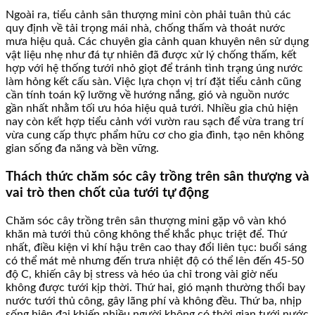
Ngoài ra, tiểu cảnh sân thượng mini còn phải tuân thủ các
quy định về tải trọng mái nhà, chống thấm và thoát nước
mưa hiệu quả. Các chuyên gia cảnh quan khuyên nên sử dụng
vật liệu nhẹ như đá tự nhiên đã được xử lý chống thấm, kết
hợp với hệ thống tưới nhỏ giọt để tránh tình trạng úng nước
làm hỏng kết cấu sàn. Việc lựa chọn vị trí đặt tiểu cảnh cũng
cần tính toán kỹ lưỡng về hướng nắng, gió và nguồn nước
gần nhất nhằm tối ưu hóa hiệu quả tưới. Nhiều gia chủ hiện
nay còn kết hợp tiểu cảnh với vườn rau sạch để vừa trang trí
vừa cung cấp thực phẩm hữu cơ cho gia đình, tạo nên không
gian sống đa năng và bền vững.
Thách thức chăm sóc cây trồng trên sân thượng và
vai trò then chốt của tưới tự động
Chăm sóc cây trồng trên sân thượng mini gặp vô vàn khó
khăn mà tưới thủ công không thể khắc phục triệt để. Thứ
nhất, điều kiện vi khí hậu trên cao thay đổi liên tục: buổi sáng
có thể mát mẻ nhưng đến trưa nhiệt độ có thể lên đến 45-50
độ C, khiến cây bị stress và héo úa chỉ trong vài giờ nếu
không được tưới kịp thời. Thứ hai, gió mạnh thường thổi bay
nước tưới thủ công, gây lãng phí và không đều. Thứ ba, nhịp
sống hiện đại khiến nhiều người không có thời gian tưới nước