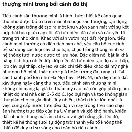
thượng mini trong bối cảnh đô thị
Tiểu cảnh sân thượng mini là hình thức thiết kế cảnh quan
thu nhỏ được bố trí trên mái nhà hoặc sân thượng, tận dụng
không gian trống để tạo ra một khu vườn xanh mát với sự kết
hợp hài hòa giữa cây cối, đá tự nhiên, đá cảnh và các yếu tố
trang trí nhỏ xinh. Khác với sân vườn mặt đất rộng lớn, tiểu
cảnh mini thường có diện tích hạn chế, yêu cầu bố cục tinh
tế, sử dụng các loại cây chịu hạn, chậu trồng thông minh và
hệ thống tưới nước được tối ưu hóa. Đặc điểm nổi bật là khả
năng tích hợp nhiều lớp: lớp nền đá tự nhiên tạo độ cao thấp,
lớp cây bụi thấp, cây leo và các chi tiết điêu khắc đá mỹ nghệ
như non bộ mini, thác nước giả hoặc tượng đá trang trí. Tại
các thành phố lớn như Hà Nội hay TP.HCM, nơi diện tích đất
xây dựng ngày càng thu hẹp, tiểu cảnh sân thượng mini
không chỉ mang lại giá trị thẩm mỹ cao mà còn góp phần giảm
nhiệt độ mái nhà đến 3-5 độ C, lọc bụi mịn và tạo không gian
thư giãn cho cả gia đình. Tuy nhiên, thách thức lớn nhất là
việc cung cấp nước tưới đều đặn vì cây trồng trên cao chịu
ảnh hưởng trực tiếp của tia UV mạnh và gió khô hanh, khiến
đất nhanh chóng mất ẩm chỉ sau vài giờ nắng gắt. Do đó,
thiết kế hệ thống tưới tự động trở thành yếu tố không thể
thiếu để duy trì sự sống cho toàn bộ tiểu cảnh.