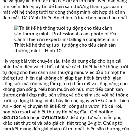
bè và quay lại hợp tác cho các dự án lớn hơn. Nếu bạn đang
tìm kiếm đơn vị uy tín để biến sân thượng thành góc xanh
mát với hệ thống tưới tự động thông minh kết hợp đá cảnh
đẹp mắt, Đá Cảnh Thiên An chính là lựa chọn hoàn hảo nhất.
Thiết kế hệ thống tưới tự động cho tiểu cảnh sân
thượng mini – Hình 10
Hy vọng bài viết chuyên sâu trên đã cung cấp cho bạn cái
nhìn toàn diện và chi tiết nhất về cách thiết kế hệ thống tưới
tự động cho tiểu cảnh sân thượng mini. Việc đầu tư một hệ
thống tưới hiện đại không chỉ giúp bạn tiết kiệm thời gian,
công sức mà còn nâng tầm giá trị thẩm mỹ và công năng cho
không gian sống. Nếu bạn muốn sở hữu một tiểu cảnh sân
thượng mini đẹp mắt, bền vững và dễ chăm sóc với hệ thống
tưới tự động thông minh, hãy liên hệ ngay với Đá Cảnh Thiên
An – đơn vị chuyên thiết kế, thi công sân vườn, hồ cá Koi,
non bộ resort và biệt thự uy tín hàng đầu. Gọi hotline
0813131555
hoặc
0916215057
để được tư vấn miễn phí,
khảo sát thực tế và báo giá chi tiết trong 24 giờ. Chúng tôi
cam kết mang đến giải pháp tối ưu nhất, biến sân thượng của