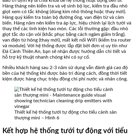
Bảo trì định kỳ là chìa khóa để hệ thống hoạt động bền bỉ.
Hàng tháng nên kiểm tra và vệ sinh bộ lọc, kiểm tra đầu nhỏ
giọt xem có tắc không (dùng kim nhỏ thông hoặc thay mới).
Hàng quý kiểm tra toàn bộ đường ống, van điện từ và cảm
biến. Hàng năm nên kiểm tra áp lực, hiệu chỉnh lại lịch tưới và
thay thế các linh kiện hao mòn. Các lỗi thường gặp: đầu nhỏ
giọt tắc do cặn vôi (khắc phục bằng cách ngâm giấm trắng),
van điện từ hỏng (thay mới), mất kết nối WiFi (kiểm tra router
và module). Với hệ thống được lắp đặt bởi đơn vị uy tín như
Đá Cảnh Thiên An, bạn sẽ nhận được hướng dẫn chi tiết và
hỗ trợ kỹ thuật nhanh chóng khi có sự cố.
Nhiều khách hàng sau 2-3 năm sử dụng vẫn đánh giá cao độ
bền của hệ thống khi được bảo trì đúng cách, đồng thời tiết
kiệm được hàng chục triệu đồng chi phí nước và nhân công.
Thiết kế hệ thống tưới tự động cho tiểu cảnh sân
thượng mini – Hình 6
Kết hợp hệ thống tưới tự động với tiểu