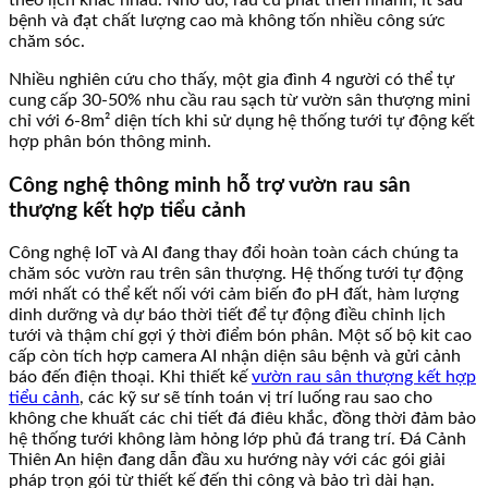
bệnh và đạt chất lượng cao mà không tốn nhiều công sức
chăm sóc.
Nhiều nghiên cứu cho thấy, một gia đình 4 người có thể tự
cung cấp 30-50% nhu cầu rau sạch từ vườn sân thượng mini
chỉ với 6-8m² diện tích khi sử dụng hệ thống tưới tự động kết
hợp phân bón thông minh.
Công nghệ thông minh hỗ trợ vườn rau sân
thượng kết hợp tiểu cảnh
Công nghệ IoT và AI đang thay đổi hoàn toàn cách chúng ta
chăm sóc vườn rau trên sân thượng. Hệ thống tưới tự động
mới nhất có thể kết nối với cảm biến đo pH đất, hàm lượng
dinh dưỡng và dự báo thời tiết để tự động điều chỉnh lịch
tưới và thậm chí gợi ý thời điểm bón phân. Một số bộ kit cao
cấp còn tích hợp camera AI nhận diện sâu bệnh và gửi cảnh
báo đến điện thoại. Khi thiết kế
vườn rau sân thượng kết hợp
tiểu cảnh
, các kỹ sư sẽ tính toán vị trí luống rau sao cho
không che khuất các chi tiết đá điêu khắc, đồng thời đảm bảo
hệ thống tưới không làm hỏng lớp phủ đá trang trí. Đá Cảnh
Thiên An hiện đang dẫn đầu xu hướng này với các gói giải
pháp trọn gói từ thiết kế đến thi công và bảo trì dài hạn.