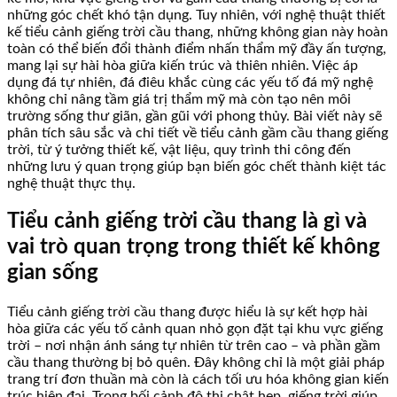
những góc chết khó tận dụng. Tuy nhiên, với nghệ thuật thiết
kế tiểu cảnh giếng trời cầu thang, những không gian này hoàn
toàn có thể biến đổi thành điểm nhấn thẩm mỹ đầy ấn tượng,
mang lại sự hài hòa giữa kiến trúc và thiên nhiên. Việc áp
dụng đá tự nhiên, đá điêu khắc cùng các yếu tố đá mỹ nghệ
không chỉ nâng tầm giá trị thẩm mỹ mà còn tạo nên môi
trường sống thư giãn, gần gũi với phong thủy. Bài viết này sẽ
phân tích sâu sắc và chi tiết về tiểu cảnh gầm cầu thang giếng
trời, từ ý tưởng thiết kế, vật liệu, quy trình thi công đến
những lưu ý quan trọng giúp bạn biến góc chết thành kiệt tác
nghệ thuật thực thụ.
Tiểu cảnh giếng trời cầu thang là gì và
vai trò quan trọng trong thiết kế không
gian sống
Tiểu cảnh giếng trời cầu thang được hiểu là sự kết hợp hài
hòa giữa các yếu tố cảnh quan nhỏ gọn đặt tại khu vực giếng
trời – nơi nhận ánh sáng tự nhiên từ trên cao – và phần gầm
cầu thang thường bị bỏ quên. Đây không chỉ là một giải pháp
trang trí đơn thuần mà còn là cách tối ưu hóa không gian kiến
trúc hiện đại. Trong bối cảnh đô thị chật hẹp, giếng trời giúp