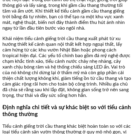
thông gió và lấy sáng, trong khi gầm cầu thang thường tối
tăm và ẩm ướt. Khi thiết kế tiểu cảnh gầm cầu thang giếng
trời bằng đá tự nhiên, bạn có thể tạo ra một khu vực xanh
mát, nghệ thuật, biến nơi đây thành điểm thu hút ánh nhìn
ngay từ lần đầu tiên bước vào ngôi nhà.
Khái niệm tiểu cảnh giếng trời cầu thang xuất phát từ xu
hướng thiết kế cảnh quan nội thất kết hợp ngoại thất, lấy
cảm hứng từ các khu vườn Nhật Bản hoặc phong cách
tropical hiện đại. Các yếu tố chính bao gồm đá mỹ nghệ được
chạm khắc tinh xảo, tiểu cảnh nước chảy nhẹ nhàng, cây
xanh chịu bóng râm và hệ thống chiếu sáng LED ẩn. Vai trò
của nó không chỉ dừng lại ở thẩm mỹ mà còn góp phần cải
thiện chất lượng không khí, giảm tiếng ồn từ cầu thang và tạo
cảm giác rộng rãi hơn cho toàn bộ công trình. Nhiều gia chủ
đã chia sẻ rằng sau khi lắp đặt, không gian sống trở nên sang
trọng, thư thái và đầy sức sống hơn hẳn.
Định nghĩa chi tiết và sự khác biệt so với tiểu cảnh
thông thường
Tiểu cảnh giếng trời cầu thang khác biệt hoàn toàn so với các
loại tiểu cảnh sân vườn thông thường ở quy mô nhỏ gọn, vị