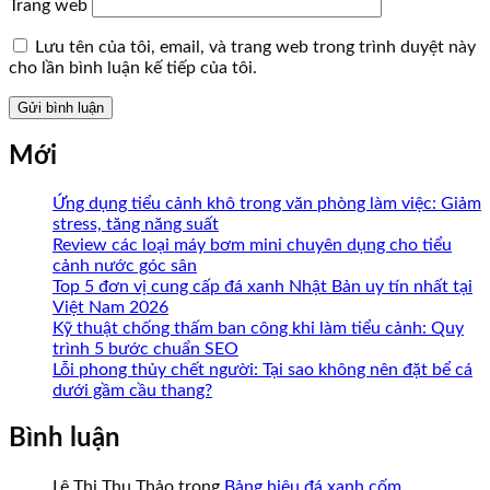
Trang web
Lưu tên của tôi, email, và trang web trong trình duyệt này
cho lần bình luận kế tiếp của tôi.
Mới
Ứng dụng tiểu cảnh khô trong văn phòng làm việc: Giảm
stress, tăng năng suất
Review các loại máy bơm mini chuyên dụng cho tiểu
cảnh nước góc sân
Top 5 đơn vị cung cấp đá xanh Nhật Bản uy tín nhất tại
Việt Nam 2026
Kỹ thuật chống thấm ban công khi làm tiểu cảnh: Quy
trình 5 bước chuẩn SEO
Lỗi phong thủy chết người: Tại sao không nên đặt bể cá
dưới gầm cầu thang?
Bình luận
Lê Thị Thu Thảo
trong
Bảng hiệu đá xanh cốm