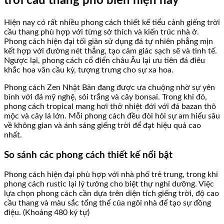
trời cầu thang phổ biến hiện nay
Hiện nay có rất nhiều phong cách thiết kế tiểu cảnh giếng trời
cầu thang phù hợp với từng sở thích và kiến trúc nhà ở.
Phong cách hiện đại tối giản sử dụng đá tự nhiên phẳng mịn
kết hợp với đường nét thẳng, tạo cảm giác sạch sẽ và tinh tế.
Ngược lại, phong cách cổ điển châu Âu lại ưu tiên đá điêu
khắc hoa văn cầu kỳ, tượng trưng cho sự xa hoa.
Phong cách Zen Nhật Bản đang được ưa chuộng nhờ sự yên
bình với đá mỹ nghệ, sỏi trắng và cây bonsai. Trong khi đó,
phong cách tropical mang hơi thở nhiệt đới với đá bazan thô
mộc và cây lá lớn. Mỗi phong cách đều đòi hỏi sự am hiểu sâu
về không gian và ánh sáng giếng trời để đạt hiệu quả cao
nhất.
So sánh các phong cách thiết kế nổi bật
Phong cách hiện đại phù hợp với nhà phố trẻ trung, trong khi
phong cách rustic lại lý tưởng cho biệt thự nghỉ dưỡng. Việc
lựa chọn phong cách cần dựa trên diện tích giếng trời, độ cao
cầu thang và màu sắc tổng thể của ngôi nhà để tạo sự đồng
điệu. (Khoảng 480 ký tự)