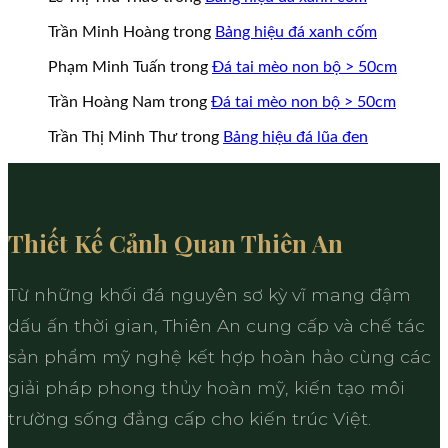
Trần Minh Hoàng
trong
Bảng hiệu đá xanh cốm
Phạm Minh Tuấn
trong
Đá tai mèo non bộ > 50cm
Trần Hoàng Nam
trong
Đá tai mèo non bộ > 50cm
Trần Thị Minh Thư
trong
Bảng hiệu đá lũa đen
Thiết Kế Cảnh Quan Thiên An
Từ những khối đá nguyên sơ kỳ vĩ mang đậm
dấu ấn thời gian, Thiên An cung cấp và chế tác
sản phẩm mỹ nghệ kết hợp hoàn hảo cùng các
giải pháp phong thủy hoàn mỹ, kiến tạo môi
trường sống đẳng cấp cho kiến trúc Việt.