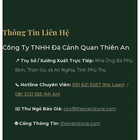
Thông Tin Liên Hệ
Công Ty TNHH Đá Cảnh Quan Thiên An
📍 Trụ Sở / Xưởng Xuất Trực Tiếp:
Nhà Ông Bà Phú
Bình, Thôn Sỏi, xã An Nghĩa, Tỉnh Phú Thọ
📞 Hotline Chuyên Viên:
091 621 5057 (Ms Loan)
/
081 3131 555 (Mr An)
✉️ Thư Ngỏ Báo Giá:
ceo@thienanstone.com
🌐 Cổng Thông Tin:
thienanstone.com