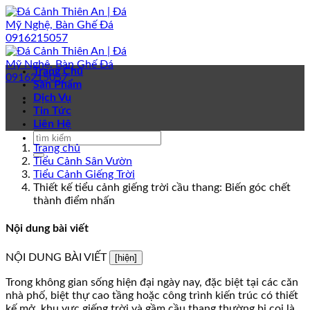
Bỏ
qua
nội
dung
Trang Chủ
Sản Phẩm
Dịch Vụ
Tin Tức
Liên Hệ
Trang chủ
Tiểu Cảnh Sân Vườn
Tiểu Cảnh Giếng Trời
Thiết kế tiểu cảnh giếng trời cầu thang: Biến góc chết
thành điểm nhấn
Nội dung bài viết
NỘI DUNG BÀI VIẾT
[hiện]
Trong không gian sống hiện đại ngày nay, đặc biệt tại các căn
nhà phố, biệt thự cao tầng hoặc công trình kiến trúc có thiết
kế mở, khu vực giếng trời và gầm cầu thang thường bị coi là