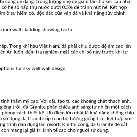
thi công dễ dàng, trọng lượng nhẹ để giảm tải cho kết cấu nhà
á có hệ số hấp thụ nước dưới 0.5% để tránh nứt nẻ. Kết hợp
nằm ở sự hiếm có, độc đáo của vân đá và khả năng tùy chỉnh
iếp. Trong khí hậu Việt Nam, đá phải chịu được độ ẩm cao lên
ên An luôn kiểm tra nghiêm ngặt các chỉ số này trước khi tư
 tính thẩm mỹ cao. Với cấu tạo từ các khoáng chất thạch anh,
giếng trời, đá Granite phản chiếu ánh sáng tự nhiên một cách
 phong cách thiết kế. Ưu điểm lớn nhất là khả năng chống chịu
 sử dụng đá Granite ốp toàn bộ tường giếng trời, kết hợp với
 trình dân dụng lẫn resort. Khi thi công, đá Granite dễ cắt
còn mang lại giá trị kinh tế cao cho người sử dụng.