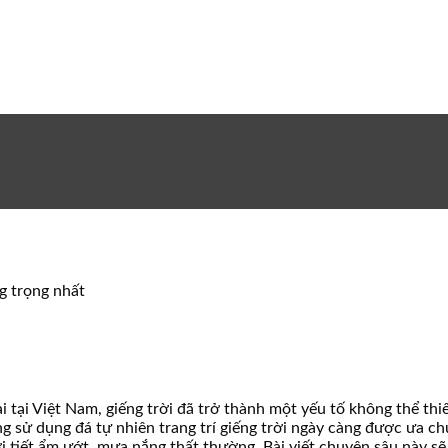
ng trọng nhất
ại tại Việt Nam, giếng trời đã trở thành một yếu tố không thể t
ng sử dụng đá tự nhiên trang trí giếng trời ngày càng được ưa ch
iết ẩm ướt, mưa nắng thất thường. Bài viết chuyên sâu này sẽ ph