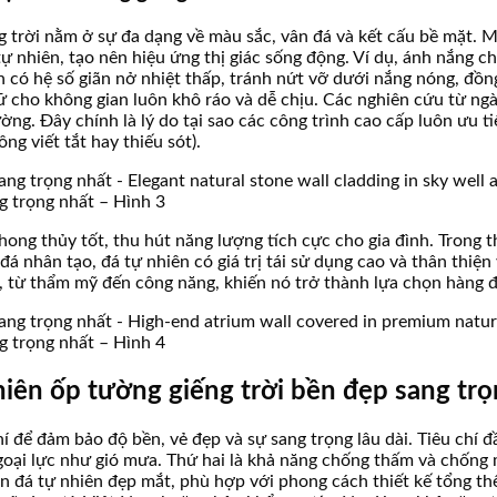
ng trời nằm ở sự đa dạng về màu sắc, vân đá và kết cấu bề mặt. 
 nhiên, tạo nên hiệu ứng thị giác sống động. Ví dụ, ánh nắng chi
n có hệ số giãn nở nhiệt thấp, tránh nứt vỡ dưới nắng nóng, đồng
iữ cho không gian luôn khô ráo và dễ chịu. Các nghiên cứu từ ng
ờng. Đây chính là lý do tại sao các công trình cao cấp luôn ưu t
ng viết tắt hay thiếu sót).
ng trọng nhất – Hình 3
hong thủy tốt, thu hút năng lượng tích cực cho gia đình. Trong th
 đá nhân tạo, đá tự nhiên có giá trị tái sử dụng cao và thân thi
iện, từ thẩm mỹ đến công năng, khiến nó trở thành lựa chọn hàng 
ng trọng nhất – Hình 4
hiên ốp tường giếng trời bền đẹp sang tr
hí để đảm bảo độ bền, vẻ đẹp và sự sang trọng lâu dài. Tiêu chí đ
goại lực như gió mưa. Thứ hai là khả năng chống thấm và chống m
 đá tự nhiên đẹp mắt, phù hợp với phong cách thiết kế tổng thể 