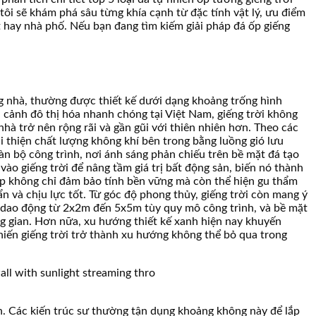
ôi sẽ khám phá sâu từng khía cạnh từ đặc tính vật lý, ưu điểm
t hay nhà phố. Nếu bạn đang tìm kiếm giải pháp đá ốp giếng
ầng nhà, thường được thiết kế dưới dạng khoảng trống hình
 cảnh đô thị hóa nhanh chóng tại Việt Nam, giếng trời không
hà trở nên rộng rãi và gần gũi với thiên nhiên hơn. Theo các
ải thiện chất lượng không khí bên trong bằng luồng gió lưu
oàn bộ công trình, nơi ánh sáng phản chiếu trên bề mặt đá tạo
vào giếng trời để nâng tầm giá trị bất động sản, biến nó thành
hợp không chỉ đảm bảo tính bền vững mà còn thể hiện gu thẩm
n và chịu lực tốt. Từ góc độ phong thủy, giếng trời còn mang ý
ng dao động từ 2x2m đến 5x5m tùy quy mô công trình, và bề mặt
g gian. Hơn nữa, xu hướng thiết kế xanh hiện nay khuyến
khiến giếng trời trở thành xu hướng không thể bỏ qua trong
ên. Các kiến trúc sư thường tận dụng khoảng không này để lắp