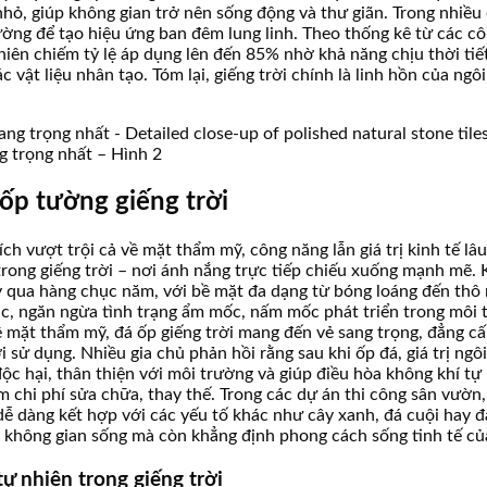
hỏ, giúp không gian trở nên sống động và thư giãn. Trong nhiều
ờng để tạo hiệu ứng ban đêm lung linh. Theo thống kê từ các cô
hiên chiếm tỷ lệ áp dụng lên đến 85% nhờ khả năng chịu thời tiết
các vật liệu nhân tạo. Tóm lại, giếng trời chính là linh hồn của ng
ng trọng nhất – Hình 2
 ốp tường giếng trời
ích vượt trội cả về mặt thẩm mỹ, công năng lẫn giá trị kinh tế lâu
trong giếng trời – nơi ánh nắng trực tiếp chiếu xuống mạnh mẽ
 qua hàng chục năm, với bề mặt đa dạng từ bóng loáng đến thô rá
ắc, ngăn ngừa tình trạng ẩm mốc, nấm mốc phát triển trong môi 
 Về mặt thẩm mỹ, đá ốp giếng trời mang đến vẻ sang trọng, đẳng 
sử dụng. Nhiều gia chủ phản hồi rằng sau khi ốp đá, giá trị ngôi
ộc hại, thân thiện với môi trường và giúp điều hòa không khí tự n
chi phí sửa chữa, thay thế. Trong các dự án thi công sân vườn, 
 dàng kết hợp với các yếu tố khác như cây xanh, đá cuội hay đà
 không gian sống mà còn khẳng định phong cách sống tinh tế của
ự nhiên trong giếng trời