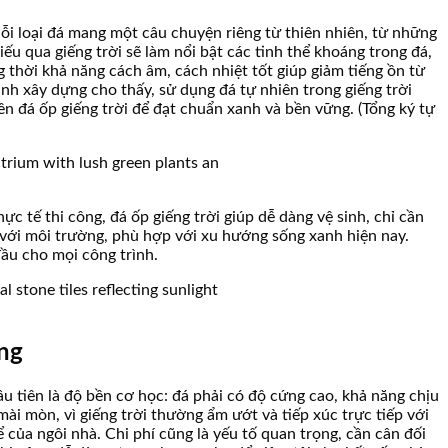
Mỗi loại đá mang một câu chuyện riêng từ thiên nhiên, từ những
ếu qua giếng trời sẽ làm nổi bật các tinh thể khoáng trong đá,
 thời khả năng cách âm, cách nhiệt tốt giúp giảm tiếng ồn từ
ành xây dựng cho thấy, sử dụng đá tự nhiên trong giếng trời
iên đá ốp giếng trời để đạt chuẩn xanh và bền vững. (Tổng ký tự
ực tế thi công, đá ốp giếng trời giúp dễ dàng vệ sinh, chỉ cần
ện với môi trường, phù hợp với xu hướng sống xanh hiện nay.
đầu cho mọi công trình.
ọng
ầu tiên là độ bền cơ học: đá phải có độ cứng cao, khả năng chịu
ài mòn, vì giếng trời thường ẩm ướt và tiếp xúc trực tiếp với
của ngôi nhà. Chi phí cũng là yếu tố quan trọng, cần cân đối