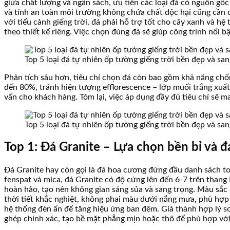
giữa chất lượng và ngân sách, ưu tiên các loại đá có nguồn gốc
và tính an toàn môi trường không chứa chất độc hại cũng cần 
với tiểu cảnh giếng trời, đá phải hỗ trợ tốt cho cây xanh và 
theo thiết kế riêng. Việc chọn đúng đá sẽ giúp công trình nổi bật 
Top 5 loại đá tự nhiên ốp tường giếng trời bền đẹp và sa
Phân tích sâu hơn, tiêu chí chọn đá còn bao gồm khả năng chốn
đến 80%, tránh hiện tượng efflorescence – lớp muối trắng xuất
vấn cho khách hàng. Tóm lại, việc áp dụng đầy đủ tiêu chí sẽ ma
Top 5 loại đá tự nhiên ốp tường giếng trời bền đẹp và sa
Top 1: Đá Granite – Lựa chọn bền bỉ và đ
Đá Granite hay còn gọi là đá hoa cương đứng đầu danh sách top
fenspat và mica, đá Granite có độ cứng lên đến 6-7 trên thang
hoàn hảo, tạo nên không gian sáng sủa và sang trọng. Màu sắc 
thời tiết khắc nghiệt, không phai màu dưới nắng mưa, phù hợp 
hệ thống đèn ẩn để tăng hiệu ứng ban đêm. Giá thành hợp lý so 
ghép chính xác, tạo bề mặt phẳng mịn hoặc thô để phù hợp với t