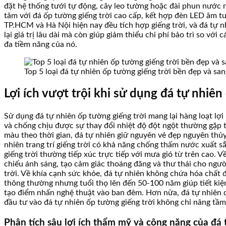
đặt hệ thống tưới tự động, cây leo tường hoặc đài phun nước n
tâm với đá ốp tường giếng trời cao cấp, kết hợp đèn LED âm tư
TP.HCM và Hà Nội hiện nay đều tích hợp giếng trời, và đá tự n
lại giá trị lâu dài mà còn giúp giảm thiểu chi phí bảo trì so với 
đa tiềm năng của nó.
Top 5 loại đá tự nhiên ốp tường giếng trời bền đẹp và sa
Lợi ích vượt trội khi sử dụng đá tự nhiên
Sử dụng đá tự nhiên ốp tường giếng trời mang lại hàng loạt lợi 
và chống chịu được sự thay đổi nhiệt độ đột ngột thường gặp 
màu theo thời gian, đá tự nhiên giữ nguyên vẻ đẹp nguyên thủy
nhiên trang trí giếng trời có khả năng chống thấm nước xuất s
giếng trời thường tiếp xúc trực tiếp với mưa gió từ trên cao.
chiếu ánh sáng, tạo cảm giác thoáng đãng và thư thái cho người 
trời. Về khía cạnh sức khỏe, đá tự nhiên không chứa hóa chất đ
thông thường nhưng tuổi thọ lên đến 50-100 năm giúp tiết kiệm 
tạo điểm nhấn nghệ thuật vào ban đêm. Hơn nữa, đá tự nhiên dễ
đầu tư vào đá tự nhiên ốp tường giếng trời không chỉ nâng tầm
Phân tích sâu lợi ích thẩm mỹ và công năng của đá t