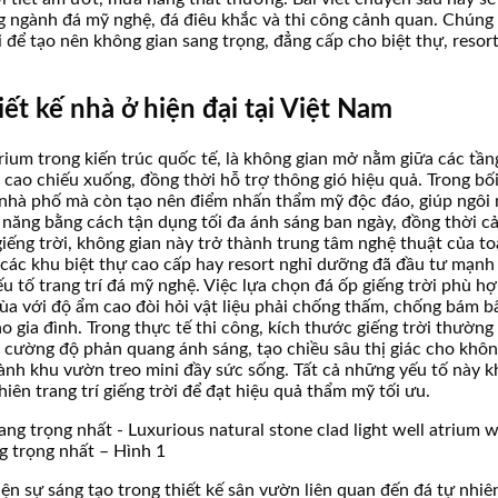
 ngành đá mỹ nghệ, đá điêu khắc và thi công cảnh quan. Chúng t
i để tạo nên không gian sang trọng, đẳng cấp cho biệt thự, resor
iết kế nhà ở hiện đại tại Việt Nam
atrium trong kiến trúc quốc tế, là không gian mở nằm giữa các t
ao chiếu xuống, đồng thời hỗ trợ thông gió hiệu quả. Trong bối
, nhà phố mà còn tạo nên điểm nhấn thẩm mỹ độc đáo, giúp ngôi n
ện năng bằng cách tận dụng tối đa ánh sáng ban ngày, đồng thời c
 giếng trời, không gian này trở thành trung tâm nghệ thuật của t
i các khu biệt thự cao cấp hay resort nghỉ dưỡng đã đầu tư mạnh 
ếu tố trang trí đá mỹ nghệ. Việc lựa chọn đá ốp giếng trời phù 
mùa với độ ẩm cao đòi hỏi vật liệu phải chống thấm, chống bám bẩ
ho gia đình. Trong thực tế thi công, kích thước giếng trời thườ
 cường độ phản quang ánh sáng, tạo chiều sâu thị giác cho khôn
thành khu vườn treo mini đầy sức sống. Tất cả những yếu tố này 
nhiên trang trí giếng trời để đạt hiệu quả thẩm mỹ tối ưu.
ng trọng nhất – Hình 1
hiện sự sáng tạo trong thiết kế sân vườn liên quan đến đá tự nhi