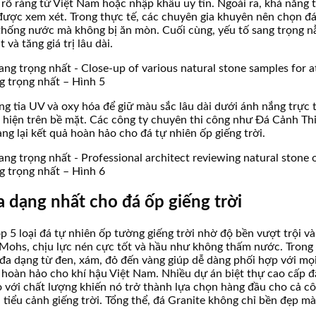
 rõ ràng từ Việt Nam hoặc nhập khẩu uy tín. Ngoài ra, khả năng 
được xem xét. Trong thực tế, các chuyên gia khuyên nên chọn đ
hệ thống nước mà không bị ăn mòn. Cuối cùng, yếu tố sang trọng 
và tăng giá trị lâu dài.
ng trọng nhất – Hình 5
g tia UV và oxy hóa để giữ màu sắc lâu dài dưới ánh nắng trực t
 hiện trên bề mặt. Các công ty chuyên thi công như Đá Cảnh Thi
ng lại kết quả hoàn hảo cho đá tự nhiên ốp giếng trời.
ng trọng nhất – Hình 6
a dạng nhất cho đá ốp giếng trời
 5 loại đá tự nhiên ốp tường giếng trời nhờ độ bền vượt trội và
 Mohs, chịu lực nén cực tốt và hầu như không thấm nước. Trong 
đa dạng từ đen, xám, đỏ đến vàng giúp dễ dàng phối hợp với mọi
hoàn hảo cho khí hậu Việt Nam. Nhiều dự án biệt thự cao cấp đã
với chất lượng khiến nó trở thành lựa chọn hàng đầu cho cả công
iểu cảnh giếng trời. Tổng thể, đá Granite không chỉ bền đẹp mà 