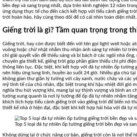
bền đẹp và sang trọng nhất, dựa trên kinh nghiệm 12 năm trong
ứng dụng thực tế cho đến cách kết hợp với tiểu cảnh giếng trờ
trời hoàn hảo, hãy cùng theo dõi để có cái nhìn toàn diện nhất.
Giếng trời là gì? Tầm quan trọng trong th
Giếng trời, hay còn được biết đến với tên gọi light well hoặc 
vuông hoặc chữ nhật nhằm thu nhận ánh sáng tự nhiên từ trên c
chỉ giải quyết vấn đề thiếu sáng và bí bách ở các ngôi nhà ống
chuyên gia thiết kế, giếng trời góp phần giảm thiểu chi phí đi
thông liên tục. Đặc biệt, khi kết hợp với đá tự nhiên ốp tường
nên hiệu ứng lung linh, huyền ảo suốt 24 giờ. Nhiều gia chủ tạ
không gian thư giãn lý tưởng với cây xanh, nước chảy và các y
mỹ tinh tế của chủ nhân, đặc biệt trong khí hậu nhiệt đới gió 
nghĩa thu hút vượng khí, mang lại sự thịnh vượng và bình an c
tường xung quanh là nơi lý tưởng để ốp đá tự nhiên nhằm tăng
khích tích hợp tiểu cảnh giếng trời vào giếng trời để biến nó 
thiết kế nhà ở hiện đại, đặc biệt khi kết hợp hài hòa với đá tự 
Top 5 loại đá tự nhiên ốp tường giếng trời bền đẹp và sa
Không dừng lại ở chức năng cơ bản, giếng trời còn là nơi thể 