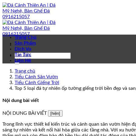
Bỏ
qua
nội
dung
Trang Chủ
Sản Phẩm
Dịch Vụ
Tin Tức
Liên Hệ
Trang chủ
Tiểu Cảnh Sân Vườn
Tiểu Cảnh Giếng Trời
Top 5 loại đá tự nhiên ốp tường giếng trời bền đẹp và sa
Nội dung bài viết
NỘI DUNG BÀI VIẾT
[hiện]
Trong lĩnh vực thiết kế kiến trúc và cảnh quan sân vườn hiện đ
sáng tự nhiên và kết nối hài hòa giữa các tầng nhà. Với xu hướ
thẩm mỹ mà còn đảm bảo độ bền lâu dài dưới tác động của thời t