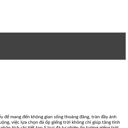
hiếu để mang đến không gian sống thoáng đãng, tràn đầy ánh
uộng, việc lựa chọn đá ốp giếng trời không chỉ giúp tăng tính
ân tích chi tiết top 5 loại đá tự nhiên ốp tường giếng trời