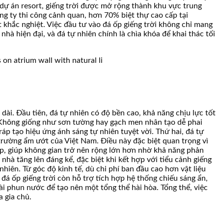
 dự án resort, giếng trời được mở rộng thành khu vực trung
ng ty thi công cảnh quan, hơn 70% biệt thự cao cấp tại
 khắc nghiệt. Việc đầu tư vào đá ốp giếng trời không chỉ mang
ôi nhà hiện đại, và đá tự nhiên chính là chìa khóa để khai thác tối
 dài. Đầu tiên, đá tự nhiên có độ bền cao, khả năng chịu lực tốt
. Không giống như sơn tường hay gạch men nhân tạo dễ phai
p tạo hiệu ứng ánh sáng tự nhiên tuyệt vời. Thứ hai, đá tự
trường ẩm ướt của Việt Nam. Điều này đặc biệt quan trọng vì
cấp, giúp không gian trở nên rộng lớn hơn nhờ khả năng phản
 nhà tăng lên đáng kể, đặc biệt khi kết hợp với tiểu cảnh giếng
hiên. Từ góc độ kinh tế, dù chi phí ban đầu cao hơn vật liệu
đá ốp giếng trời còn hỗ trợ tích hợp hệ thống chiếu sáng ẩn,
i phun nước để tạo nên một tổng thể hài hòa. Tổng thể, việc
 gia chủ.