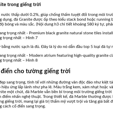
te trong giếng trời
 nước thấp dưới 0.2%, giúp chống thấm tuyệt đối trong môi trườ
ng dụng, đá Granite được ốp theo kiểu stack bond hoặc running b
 bóng và màu sắc. (Nội dung h3 chi tiết khoảng 580 ký tự, phân
ng trọng nhất – Hình 7
 bằng nước sạch là đủ. Đây là lý do nó dẫn đầu top 5 loại đá tự n
ng trọng nhất – Hình 8
 điển cho tường giếng trời
ẹp sang trọng, tinh tế với những đường vân độc đáo như kiệt tá
 hiệu ứng lấp lánh như pha lê. Màu trắng kem, xám nhạt hoặc v
ite một chút, đá Marble vẫn bền bỉ trong môi trường giếng trời
nh điểm nhấn nghệ thuật. Trong thiết kế, đá Marble thường được 
 giếng trời, mang lại giá trị thẩm mỹ vượt trội và tăng giá bất
g cách cổ điển sang trọng.