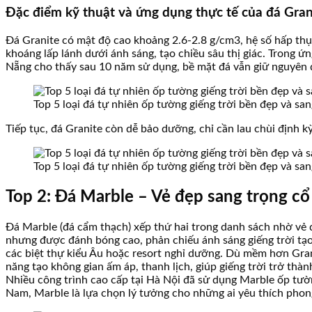
Đặc điểm kỹ thuật và ứng dụng thực tế của đá Grani
Đá Granite có mật độ cao khoảng 2.6-2.8 g/cm3, hệ số hấp thụ
khoáng lấp lánh dưới ánh sáng, tạo chiều sâu thị giác. Trong ứ
Nẵng cho thấy sau 10 năm sử dụng, bề mặt đá vẫn giữ nguyên độ
Top 5 loại đá tự nhiên ốp tường giếng trời bền đẹp và sa
Tiếp tục, đá Granite còn dễ bảo dưỡng, chỉ cần lau chùi định kỳ
Top 5 loại đá tự nhiên ốp tường giếng trời bền đẹp và sa
Top 2: Đá Marble – Vẻ đẹp sang trọng cổ
Đá Marble (đá cẩm thạch) xếp thứ hai trong danh sách nhờ vẻ đ
nhưng được đánh bóng cao, phản chiếu ánh sáng giếng trời tạo
các biệt thự kiểu Âu hoặc resort nghỉ dưỡng. Dù mềm hơn Gran
năng tạo không gian ấm áp, thanh lịch, giúp giếng trời trở thà
Nhiều công trình cao cấp tại Hà Nội đã sử dụng Marble ốp tường
Nam, Marble là lựa chọn lý tưởng cho những ai yêu thích phon