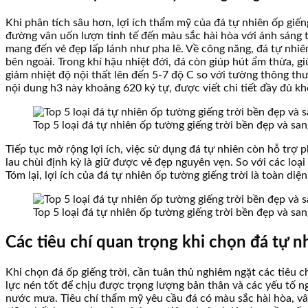
Khi phân tích sâu hơn, lợi ích thẩm mỹ của đá tự nhiên ốp giế
đường vân uốn lượn tinh tế đến màu sắc hài hòa với ánh sáng tự
mang đến vẻ đẹp lấp lánh như pha lê. Về công năng, đá tự nhiê
bên ngoài. Trong khí hậu nhiệt đới, đá còn giúp hút ẩm thừa, g
giảm nhiệt độ nội thất lên đến 5-7 độ C so với tường thông thư
nội dung h3 này khoảng 620 ký tự, được viết chi tiết đầy đủ khô
Top 5 loại đá tự nhiên ốp tường giếng trời bền đẹp và sa
Tiếp tục mở rộng lợi ích, việc sử dụng đá tự nhiên còn hỗ trợ p
lau chùi định kỳ là giữ được vẻ đẹp nguyên vẹn. So với các loại
Tóm lại, lợi ích của đá tự nhiên ốp tường giếng trời là toàn d
Top 5 loại đá tự nhiên ốp tường giếng trời bền đẹp và sa
Các tiêu chí quan trọng khi chọn đá tự n
Khi chọn đá ốp giếng trời, cần tuân thủ nghiêm ngặt các tiêu c
lực nén tốt để chịu được trọng lượng bản thân và các yếu tố n
nước mưa. Tiêu chí thẩm mỹ yêu cầu đá có màu sắc hài hòa, vân