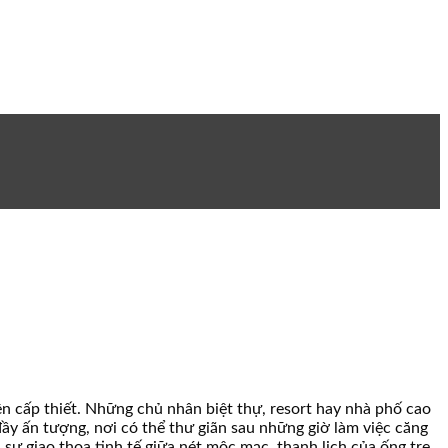
n cấp thiết. Những chủ nhân biệt thự, resort hay nhà phố cao
 ấn tượng, nơi có thể thư giãn sau những giờ làm việc căng
sự giao thoa tinh tế giữa nét mộc mạc, thanh lịch của ống tre