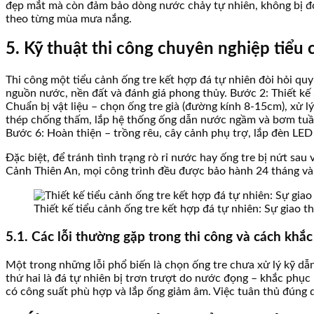
đẹp mắt mà còn đảm bảo dòng nước chảy tự nhiên, không bị đọng
theo từng mùa mưa nắng.
5. Kỹ thuật thi công chuyên nghiệp tiểu 
Thi công một tiểu cảnh ống tre kết hợp đá tự nhiên đòi hỏi quy
nguồn nước, nền đất và đánh giá phong thủy. Bước 2: Thiết kế 
Chuẩn bị vật liệu – chọn ống tre già (đường kính 8-15cm), xử 
thép chống thấm, lắp hệ thống ống dẫn nước ngầm và bơm tuần h
Bước 6: Hoàn thiện – trồng rêu, cây cảnh phụ trợ, lắp đèn LED 
Đặc biệt, để tránh tình trạng rò rỉ nước hay ống tre bị nứt sa
Cảnh Thiên An, mọi công trình đều được bảo hành 24 tháng và 
Thiết kế tiểu cảnh ống tre kết hợp đá tự nhiên: Sự giao 
5.1. Các lỗi thường gặp trong thi công và cách khắ
Một trong những lỗi phổ biến là chọn ống tre chưa xử lý kỹ dẫ
thứ hai là đá tự nhiên bị trơn trượt do nước đọng – khắc phụ
có công suất phù hợp và lắp ống giảm âm. Việc tuân thủ đúng q