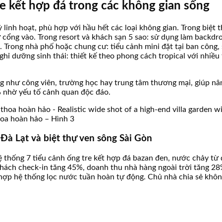
re kết hợp đá trong các không gian sống
linh hoạt, phù hợp với hầu hết các loại không gian. Trong biệt 
ừ cổng vào. Trong resort và khách sạn 5 sao: sử dụng làm backdro
. Trong nhà phố hoặc chung cư: tiểu cảnh mini đặt tại ban công,
ghỉ dưỡng sinh thái: thiết kế theo phong cách tropical với nhiều
g như công viên, trường học hay trung tâm thương mại, giúp nâ
0% nhờ yếu tố cảnh quan độc đáo.
thoa hoàn hảo – Hình 3
t Đà Lạt và biệt thự ven sông Sài Gòn
 hệ thống 7 tiểu cảnh ống tre kết hợp đá bazan đen, nước chảy 
ách check-in tăng 45%, doanh thu nhà hàng ngoài trời tăng 28%.
h hợp hệ thống lọc nước tuần hoàn tự động. Chủ nhà chia sẻ khô