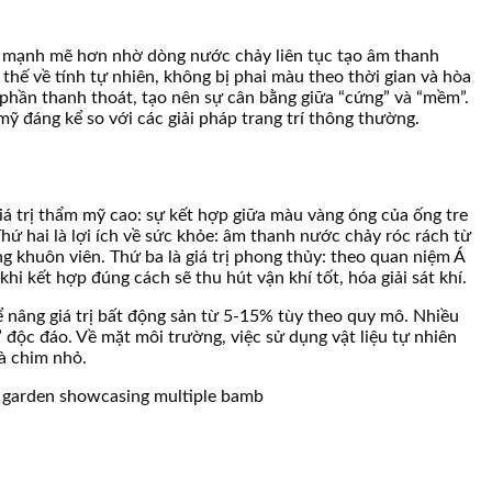
ực mạnh mẽ hơn nhờ dòng nước chảy liên tục tạo âm thanh
thế về tính tự nhiên, không bị phai màu theo thời gian và hòa
 phần thanh thoát, tạo nên sự cân bằng giữa “cứng” và “mềm”.
mỹ đáng kể so với các giải pháp trang trí thông thường.
giá trị thẩm mỹ cao: sự kết hợp giữa màu vàng óng của ống tre
hứ hai là lợi ích về sức khỏe: âm thanh nước chảy róc rách từ
ng khuôn viên. Thứ ba là giá trị phong thủy: theo quan niệm Á
i kết hợp đúng cách sẽ thu hút vận khí tốt, hóa giải sát khí.
hể nâng giá trị bất động sản từ 5-15% tùy theo quy mô. Nhiều
 độc đáo. Về mặt môi trường, việc sử dụng vật liệu tự nhiên
và chim nhỏ.