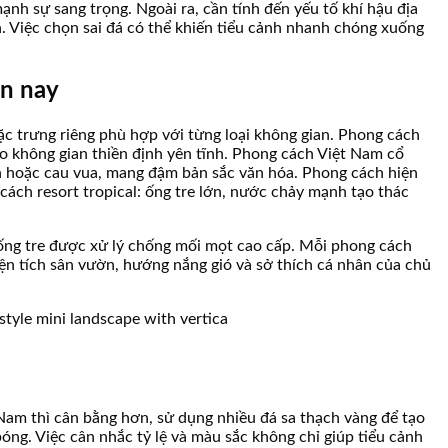
ạnh sự sang trọng. Ngoài ra, cần tính đến yếu tố khí hậu địa
. Việc chọn sai đá có thể khiến tiểu cảnh nhanh chóng xuống
ện nay
 trưng riêng phù hợp với từng loại không gian. Phong cách
o không gian thiền định yên tĩnh. Phong cách Việt Nam cổ
nh hoặc cau vua, mang đậm bản sắc văn hóa. Phong cách hiện
cách resort tropical: ống tre lớn, nước chảy mạnh tạo thác
à ống tre được xử lý chống mối mọt cao cấp. Mỗi phong cách
iện tích sân vườn, hướng nắng gió và sở thích cá nhân của chủ
 Nam thì cân bằng hơn, sử dụng nhiều đá sa thạch vàng để tạo
óng. Việc cân nhắc tỷ lệ và màu sắc không chỉ giúp tiểu cảnh