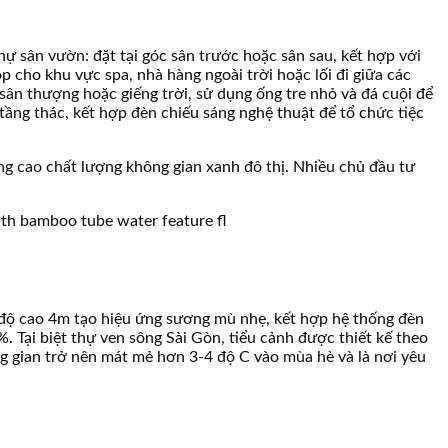
thự sân vườn: đặt tại góc sân trước hoặc sân sau, kết hợp với
p cho khu vực spa, nhà hàng ngoài trời hoặc lối đi giữa các
 sân thượng hoặc giếng trời, sử dụng ống tre nhỏ và đá cuội để
 tầng thác, kết hợp đèn chiếu sáng nghệ thuật để tổ chức tiệc
ng cao chất lượng không gian xanh đô thị. Nhiều chủ đầu tư
từ độ cao 4m tạo hiệu ứng sương mù nhẹ, kết hợp hệ thống đèn
 Tại biệt thự ven sông Sài Gòn, tiểu cảnh được thiết kế theo
ng gian trở nên mát mẻ hơn 3-4 độ C vào mùa hè và là nơi yêu