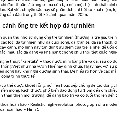
chỉ đơn thuần là trang trí mà còn tạo nên một hệ sinh thái mini
. Bài viết chuyên sâu này sẽ phân tích chi tiết từ khái niệm, lợi
ớng dẫn đầu trong thiết kế cảnh quan năm 2026.
ểu cảnh ống tre kết hợp đá tự nhiên
h quan thu nhỏ sử dụng ống tre tự nhiên (thường là tre già, tre n
các loại đá tự nhiên như đá cuội sông, đá granite, đá sa thạch
cây cảnh, mô hình này tận dụng ưu điểm của tre là nhẹ, dễ uốn 
hắc, màu sắc đa dạng và khả năng chống chịu thời tiết khắc nghi
 nghệ thuật “karetaki” – thác nước mini bằng tre và đá, sau đ
 thống Việt như nhà vườn Huế hay đình chùa. Ngày nay, với sự p
en sông hay khu nghỉ dưỡng sinh thái. Để hiểu rõ hơn về các mẫu
công trình thực tế.
e có thể được khoét rỗng, nối liền hoặc xếp chồng để tạo dòng c
 nền móng. Kích thước phổ biến dao động từ 1,5m đến 6m chiều
ảnh thân thiện môi trường, dễ dàng bảo trì và có tuổi thọ lên đế
thoa hoàn hảo – Hình 1