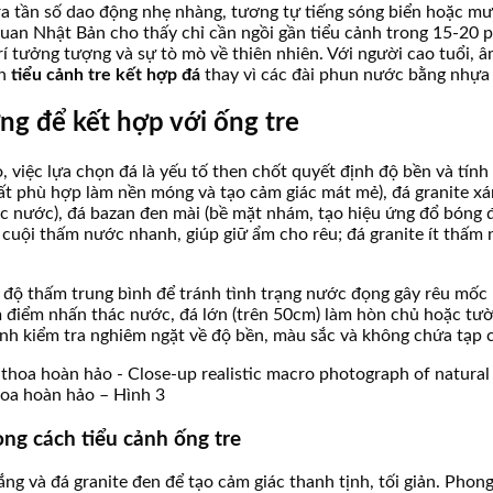
a tần số dao động nhẹ nhàng, tương tự tiếng sóng biển hoặc mưa
quan Nhật Bản cho thấy chỉ cần ngồi gần tiểu cảnh trong 15-20 p
trí tưởng tượng và sự tò mò về thiên nhiên. Với người cao tuổi, 
ọn
tiểu cảnh tre kết hợp đá
thay vì các đài phun nước bằng nhựa h
ởng để kết hợp với ống tre
, việc lựa chọn đá là yếu tố then chốt quyết định độ bền và tí
rất phù hợp làm nền móng và tạo cảm giác mát mẻ), đá granite xám
c nước), đá bazan đen mài (bề mặt nhám, tạo hiệu ứng đổ bóng đ
đá cuội thấm nước nhanh, giúp giữ ẩm cho rêu; đá granite ít thấ
 độ thấm trung bình để tránh tình trạng nước đọng gây rêu mốc 
m điểm nhấn thác nước, đá lớn (trên 50cm) làm hòn chủ hoặc tườ
ình kiểm tra nghiêm ngặt về độ bền, màu sắc và không chứa tạp 
thoa hoàn hảo – Hình 3
ong cách tiểu cảnh ống tre
ng và đá granite đen để tạo cảm giác thanh tịnh, tối giản. Phon