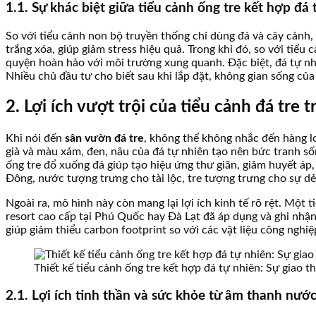
1.1. Sự khác biệt giữa tiểu cảnh ống tre kết hợp đá
So với tiểu cảnh non bộ truyền thống chỉ dùng đá và cây cảnh
trắng xóa, giúp giảm stress hiệu quả. Trong khi đó, so với tiể
quyện hoàn hảo với môi trường xung quanh. Đặc biệt, đá tự nh
Nhiều chủ đầu tư cho biết sau khi lắp đặt, không gian sống của 
2. Lợi ích vượt trội của tiểu cảnh đá tre 
Khi nói đến
sân vườn đá tre
, không thể không nhắc đến hàng lo
già và màu xám, đen, nâu của đá tự nhiên tạo nên bức tranh số
ống tre đổ xuống đá giúp tạo hiệu ứng thư giãn, giảm huyết áp,
Đông, nước tượng trưng cho tài lộc, tre tượng trưng cho sự dẻo
Ngoài ra, mô hình này còn mang lại lợi ích kinh tế rõ rệt. Một 
resort cao cấp tại Phú Quốc hay Đà Lạt đã áp dụng và ghi nhận
giúp giảm thiểu carbon footprint so với các vật liệu công nghi
Thiết kế tiểu cảnh ống tre kết hợp đá tự nhiên: Sự giao 
2.1. Lợi ích tinh thần và sức khỏe từ âm thanh nước