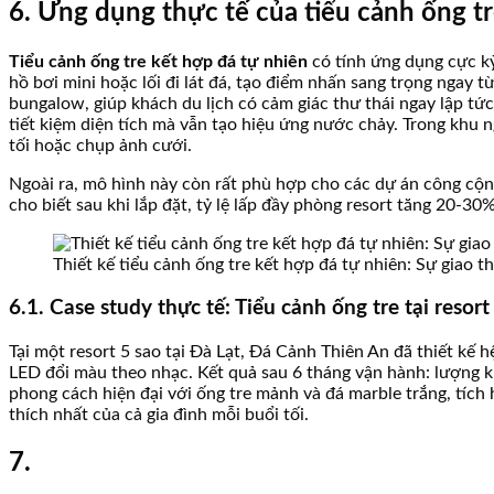
6. Ứng dụng thực tế của tiểu cảnh ống t
Tiểu cảnh ống tre kết hợp đá tự nhiên
có tính ứng dụng cực kỳ 
hồ bơi mini hoặc lối đi lát đá, tạo điểm nhấn sang trọng ngay t
bungalow, giúp khách du lịch có cảm giác thư thái ngay lập tức
tiết kiệm diện tích mà vẫn tạo hiệu ứng nước chảy. Trong khu n
tối hoặc chụp ảnh cưới.
Ngoài ra, mô hình này còn rất phù hợp cho các dự án công cộn
cho biết sau khi lắp đặt, tỷ lệ lấp đầy phòng resort tăng 20-3
Thiết kế tiểu cảnh ống tre kết hợp đá tự nhiên: Sự giao 
6.1. Case study thực tế: Tiểu cảnh ống tre tại resor
Tại một resort 5 sao tại Đà Lạt, Đá Cảnh Thiên An đã thiết kế
LED đổi màu theo nhạc. Kết quả sau 6 tháng vận hành: lượng kh
phong cách hiện đại với ống tre mảnh và đá marble trắng, tíc
thích nhất của cả gia đình mỗi buổi tối.
7.