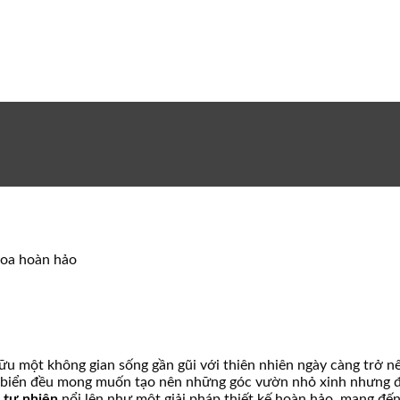
thoa hoàn hảo
u một không gian sống gần gũi với thiên nhiên ngày càng trở nê
biển đều mong muốn tạo nên những góc vườn nhỏ xinh nhưng đầy
á tự nhiên
nổi lên như một giải pháp thiết kế hoàn hảo, mang đến 