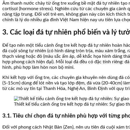
Âm thanh nước chảy từ ống tre xuống bề mặt đá tự nhiên tạo r
cortisol (hormone stress). Nghiên cứu từ các chuyên gia cảnh 
năng tập trung. Đối với trẻ em, không gian này còn kích thích 
chính là lý do nhiều gia đình Việt Nam hiện nay ưu tiên lựa ch
3. Các loại đá tự nhiên phổ biến và lý tư
Để tạo nên một tiểu cảnh ống tre kết hợp đá tự nhiên hoàn hảo
đá cuội sông tự nhiên (có hình dáng tròn trịa, màu xám trắng, 
thạch vàng hoặc đỏ (màu sắc ấm áp, dễ khắc họa hình dáng thá
hợp phong cách hiện đại). Mỗi loại đá đều có đặc tính riêng: 
hình, phù hợp làm hòn non bộ mini.
Khi kết hợp với ống tre, các chuyên gia khuyên nên dùng đá có
(5-15cm) dùng để lót nền và tạo lớp đệm, đá vừa (20-40cm) là
từ các mỏ uy tín tại Thanh Hóa, Nghệ An, Bình Định với quy tr
Thiết kế tiểu cảnh ống tre kết hợp đá tự nhiên: Sự giao 
3.1. Tiêu chí chọn đá tự nhiên phù hợp với từng ph
Đối với phong cách Nhật Bản (Zen), nên ưu tiên đá cuội xám trắ