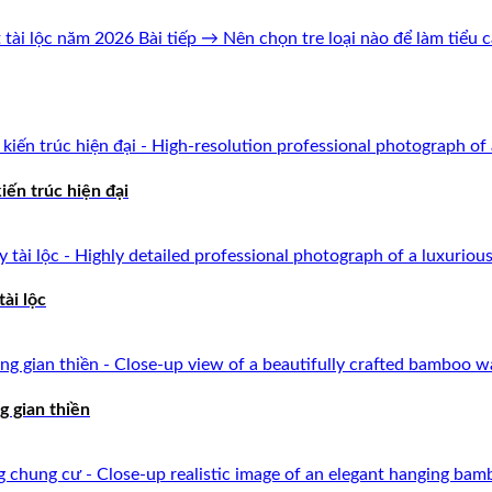
t tài lộc năm 2026
Bài tiếp →
Nên chọn tre loại nào để làm tiểu 
iến trúc hiện đại
ài lộc
g gian thiền