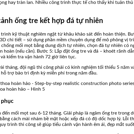
 hay tràn lan. Nhiều công trình thực tế cho thấy khi tuân thủ 
cảnh ống tre kết hợp đá tự nhiên
 trình kỹ thuật nghiêm ngặt từ khâu khảo sát đến hoàn thiện. Bư
3D chi tiết – sử dụng phần mềm chuyên dụng để mô phỏng vị trí ố
lý chống mối mọt bằng dung dịch tự nhiên, chọn đá tự nhiên có 
oàn (nếu cần). Bước 5: Lắp đặt ống tre và đá – khoét rãnh dẫn 
và kiểm tra vận hành 72 giờ liên tục.
u vài tháng, đội ngũ thi công phải có kinh nghiệm tối thiểu 5 nă
hỗ trợ bảo trì định kỳ miễn phí trong năm đầu.
thoa hoàn hảo – Hình 5
c phục
n đến mối mọt sau 6-12 tháng. Giải pháp là ngâm ống tre trong d
c bằng cách mài nhám bề mặt hoặc xếp đá có độ dốc hợp lý. Lỗi 
uy trình thi công sẽ giúp tiểu cảnh vận hành êm ái, đẹp mắt suố