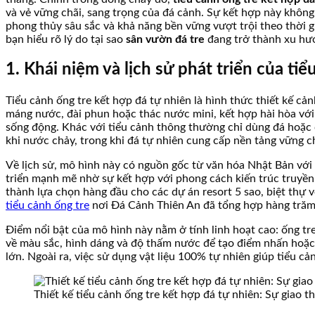
và vẻ vững chãi, sang trọng của đá cảnh. Sự kết hợp này không 
phong thủy sâu sắc và khả năng bền vững vượt trội theo thời gian
bạn hiểu rõ lý do tại sao
sân vườn đá tre
đang trở thành xu hư
1. Khái niệm và lịch sử phát triển của ti
Tiểu cảnh ống tre kết hợp đá tự nhiên là hình thức thiết kế cản
máng nước, đài phun hoặc thác nước mini, kết hợp hài hòa với 
sống động. Khác với tiểu cảnh thông thường chỉ dùng đá hoặc 
khi nước chảy, trong khi đá tự nhiên cung cấp nền tảng vững c
Về lịch sử, mô hình này có nguồn gốc từ văn hóa Nhật Bản với
triển mạnh mẽ nhờ sự kết hợp với phong cách kiến trúc truyền
thành lựa chọn hàng đầu cho các dự án resort 5 sao, biệt thự v
tiểu cảnh ống tre
nơi Đá Cảnh Thiên An đã tổng hợp hàng trăm 
Điểm nổi bật của mô hình này nằm ở tính linh hoạt cao: ống tr
về màu sắc, hình dáng và độ thấm nước để tạo điểm nhấn hoặc
lớn. Ngoài ra, việc sử dụng vật liệu 100% tự nhiên giúp tiểu c
Thiết kế tiểu cảnh ống tre kết hợp đá tự nhiên: Sự giao 