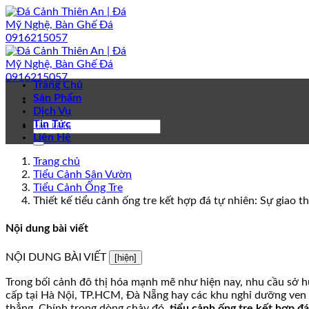
Bỏ
qua
nội
dung
Trang Chủ
Sản Phẩm
Dịch Vụ
Tin Tức
Liên Hệ
Trang chủ
Tiểu Cảnh Sân Vườn
Tiểu Cảnh Ống Tre
Thiết kế tiểu cảnh ống tre kết hợp đá tự nhiên: Sự giao 
Nội dung bài viết
NỘI DUNG BÀI VIẾT
[hiện]
Trong bối cảnh đô thị hóa mạnh mẽ như hiện nay, nhu cầu sở hữ
cấp tại Hà Nội, TP.HCM, Đà Nẵng hay các khu nghỉ dưỡng ven 
thẳng. Chính trong dòng chảy đó,
tiểu cảnh ống tre kết hợp đ