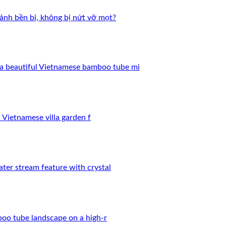
cảnh bền bỉ, không bị nứt vỡ mọt?