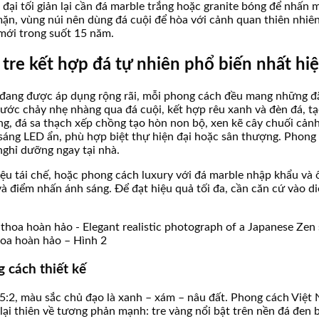
đại tối giản lại cần đá marble trắng hoặc granite bóng để nhấn m
n, vùng núi nên dùng đá cuội để hòa với cảnh quan thiên nhiên
mới trong suốt 15 năm.
 tre kết hợp đá tự nhiên phổ biến nhất hi
đang được áp dụng rộng rãi, mỗi phong cách đều mang những đặc
ước chảy nhẹ nhàng qua đá cuội, kết hợp rêu xanh và đèn đá, tạ
ng, đá sa thạch xếp chồng tạo hòn non bộ, xen kẽ cây chuối cả
 sáng LED ẩn, phù hợp biệt thự hiện đại hoặc sân thượng. Phong 
 nghỉ dưỡng ngay tại nhà.
liệu tái chế, hoặc phong cách luxury với đá marble nhập khẩu v
và điểm nhấn ánh sáng. Để đạt hiệu quả tối đa, cần căn cứ vào d
thoa hoàn hảo – Hình 2
g cách thiết kế
 3:5:2, màu sắc chủ đạo là xanh – xám – nâu đất. Phong cách Việt
ại thiên về tương phản mạnh: tre vàng nổi bật trên nền đá đen b