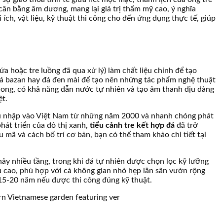
 cân bằng âm dương, mang lại giá trị thẩm mỹ cao, ý nghĩa
 ích, vật liệu, kỹ thuật thi công cho đến ứng dụng thực tế, giúp
ứa hoặc tre luồng đã qua xử lý) làm chất liệu chính để tạo
, đá bazan hay đá đen mài để tạo nên những tác phẩm nghệ thuật
cong, có khả năng dẫn nước tự nhiên và tạo âm thanh dịu dàng
ệt.
ó du nhập vào Việt Nam từ những năm 2000 và nhanh chóng phát
hát triển của đô thị xanh,
tiểu cảnh tre kết hợp đá
đã trở
 mã và cách bố trí cơ bản, bạn có thể tham khảo chi tiết tại
hảy nhiều tầng, trong khi đá tự nhiên được chọn lọc kỹ lưỡng
 cao, phù hợp với cả không gian nhỏ hẹp lẫn sân vườn rộng
n 15-20 năm nếu được thi công đúng kỹ thuật.