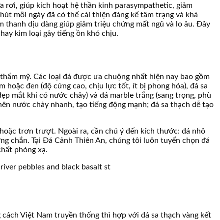
 rơi, giúp kích hoạt hệ thần kinh parasympathetic, giảm
hút mỗi ngày đã có thể cải thiện đáng kể tâm trạng và khả
âm thanh dịu dàng giúp giảm triệu chứng mất ngủ và lo âu. Đây
ay kim loại gây tiếng ồn khó chịu.
nh thẩm mỹ. Các loại đá được ưa chuộng nhất hiện nay bao gồm
 hoặc đen (độ cứng cao, chịu lực tốt, ít bị phong hóa), đá sa
ẹp mắt khi có nước chảy) và đá marble trắng (sang trọng, phù
m nên nước chảy nhanh, tạo tiếng động mạnh; đá sa thạch dễ tạo
hoặc trơn trượt. Ngoài ra, cần chú ý đến kích thước: đá nhỏ
ng chắn. Tại Đá Cảnh Thiên An, chúng tôi luôn tuyển chọn đá
chất phóng xạ.
g cách Việt Nam truyền thống thì hợp với đá sa thạch vàng kết