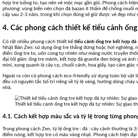
hợp tre luồng to, tạo nên vẻ mộc mạc gần gũi. Phong cách hiện 
phương: vùng biển nên chọn đá bazan ít thấm để chống muối mặ
cấp sau 2-3 năm, trong khi chọn đúng sẽ giữ được vẻ đẹp như 
4. Các phong cách thiết kế tiểu cảnh ống
Có rất nhiều phong cách thiết kế
tiểu cảnh ống tre kết hợp đá
Nhật Bản Zen: sử dụng ống tre thẳng đứng hoặc hơi nghiêng, n
điển: ống tre to, uốn cong tự nhiên như máng nước truyền thố
đại tối giản: ống tre mảnh, kết hợp đá granite đen bóng và ánh
mini, xung quanh là cây cọ, chuối cảnh, hoa giấy, tạo cảm giác
Ngoài ra còn có phong cách eco-friendly sử dụng toàn bộ vật 
đều có nguyên tắc bố trí riêng về tỷ lệ vàng, hướng dòng chảy 
nhà.
Thiết kế tiểu cảnh ống tre kết hợp đá tự nhiên: Sự giao 
4.1. Cách kết hợp màu sắc và tỷ lệ trong từng phon
Trong phong cách Zen, tỷ lệ ống tre : đá : cây cảnh thường là
điểm nóng, kết hợp tre có màu vàng nhạt. Phong cách hiện đại l