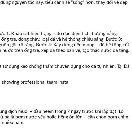
đúng nguyên tắc này, tiểu cảnh sẽ “sống” hơn, thay đổi vẻ đẹp
ớc 1: Khảo sát hiện trạng – đo đạc diện tích, hướng nắng,
ng tre, dòng chảy, loại đá và hệ thống chiếu sáng. Bước 3:
nguồn gốc rõ ràng. Bước 4: Xây dựng nền móng – đổ bê tông cốt
nước trên ống tre, xếp đá theo bản vẽ, tạo thác nước đa tầng.
m và sử dụng keo chống thấm chuyên dụng cho đá tự nhiên. Tại Đá
ung dịch muối + dầu neem trong 7 ngày trước khi lắp đặt. Lỗi
thứ ba là bơm nước yếu hoặc tiếng ồn lớn – cần chọn bơm chìm
t nhiều năm.