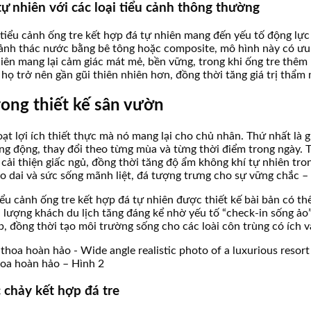
 tự nhiên với các loại tiểu cảnh thông thường
, tiểu cảnh ống tre kết hợp đá tự nhiên mang đến yếu tố động l
u cảnh thác nước bằng bê tông hoặc composite, mô hình này có ưu 
iên mang lại cảm giác mát mẻ, bền vững, trong khi ống tre thêm
họ trở nên gần gũi thiên nhiên hơn, đồng thời tăng giá trị thẩm 
trong thiết kế sân vườn
ạt lợi ích thiết thực mà nó mang lại cho chủ nhân. Thứ nhất là 
ng động, thay đổi theo từng mùa và từng thời điểm trong ngày. T
 cải thiện giấc ngủ, đồng thời tăng độ ẩm không khí tự nhiên tro
 dai và sức sống mãnh liệt, đá tượng trưng cho sự vững chắc – kh
tiểu cảnh ống tre kết hợp đá tự nhiên được thiết kế bài bản có t
 lượng khách du lịch tăng đáng kể nhờ yếu tố “check-in sống ảo”
ệp, đồng thời tạo môi trường sống cho các loài côn trùng có ích 
thoa hoàn hảo – Hình 2
 chảy kết hợp đá tre