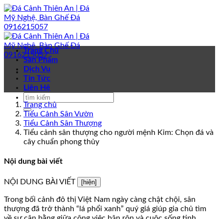
Bỏ
qua
nội
dung
Trang Chủ
Sản Phẩm
Dịch Vụ
Tin Tức
Liên Hệ
Trang chủ
Tiểu Cảnh Sân Vườn
Tiểu Cảnh Sân Thượng
Tiểu cảnh sân thượng cho người mệnh Kim: Chọn đá và
cây chuẩn phong thủy
Nội dung bài viết
NỘI DUNG BÀI VIẾT
[hiện]
Trong bối cảnh đô thị Việt Nam ngày càng chật chội, sân
thượng đã trở thành “lá phổi xanh” quý giá giúp gia chủ tìm
về sự cân bằng giữa công việc bận rộn và cuộc sống tinh