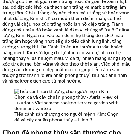
thượng có thể lát gạch men trắng hoặc đá granite xám nhạt,
sau đó đặt các khối đá thạch anh trắng và marble trắng làm
trung tâm. Chậu trồng cây nên chọn màu trắng sứ hoặc vàng
nhạt để tăng Kim khí. Nếu muốn thêm điểm nhấn, có thể
dùng vài chậu hoa cúc trắng hoặc lan hồ điệp trắng. Tránh
dùng chậu màu đỏ hoặc xanh lá đậm vì chúng sẽ “nuốt” năng
lượng Kim. Ngoài ra, vào ban đêm, hệ thống đèn LED màu
trắng ấm hoặc vàng nhạt sẽ giúp tiểu cảnh lung linh, tăng
cường vượng khí. Đá Cảnh Thiên An thường tư vấn khách
hàng mệnh Kim sử dụng đá tự nhiên có vân tự nhiên nhẹ
nhàng thay vì đá nhuộm màu, vì đá tự nhiên mang năng lượng
gốc từ đất mẹ, bền vững và đẹp theo thời gian. Việc phối màu
đúng cách không chỉ đẹp mắt mà còn giúp tiểu cảnh sân
thượng trở thành “điểm nhấn phong thủy” thu hút ánh nhìn
và năng lượng tích cực từ mọi hướng.
Tiểu cảnh sân thượng cho người mệnh Kim: Chọn
đá và cây chuẩn phong thủy – Hình 3
Chọn đá phong thủy sân thượng cho