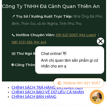
Công Ty TNHH Đá Cảnh Quan Thiên An
📍 Trụ Sở / Xưởng Xuất Trực Tiếp:
Nhà Ông Bà Phú
Bình, Thôn Sỏi, xã An Nghĩa, Tỉnh Phú Thọ
📞 Hotline Chuyên Viên:
091 621 5057 (Ms Loan)
/
081 3131 555 (Mr An)
✉️ Thư Ngỏ Báo Giá:
ceo@thienanstone.com
🌐 Cổng Thông Tin:
thienanstone.com
CHÍNH SÁCH TRẢ HÀNG VÀ HOÀN TIỀN
CHÍNH SÁCH BẢO VỆ DỮ LIỆU CÁ NHÂN
CHÍNH SÁCH BÁN HÀNG
Copyright © 2026
Đá Nghệ Thuật Thiên An
. Mọi quyền