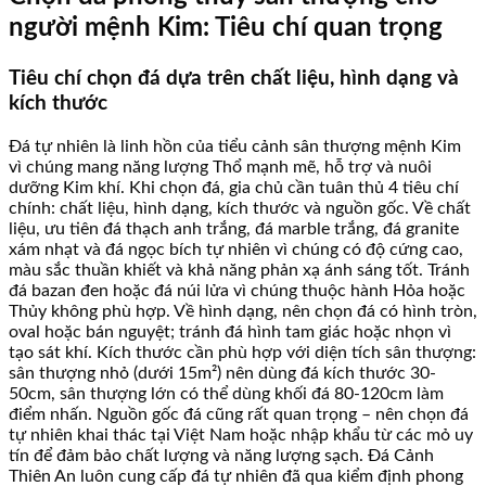
người mệnh Kim: Tiêu chí quan trọng
Tiêu chí chọn đá dựa trên chất liệu, hình dạng và
kích thước
Đá tự nhiên là linh hồn của tiểu cảnh sân thượng mệnh Kim
vì chúng mang năng lượng Thổ mạnh mẽ, hỗ trợ và nuôi
dưỡng Kim khí. Khi chọn đá, gia chủ cần tuân thủ 4 tiêu chí
chính: chất liệu, hình dạng, kích thước và nguồn gốc. Về chất
liệu, ưu tiên đá thạch anh trắng, đá marble trắng, đá granite
xám nhạt và đá ngọc bích tự nhiên vì chúng có độ cứng cao,
màu sắc thuần khiết và khả năng phản xạ ánh sáng tốt. Tránh
đá bazan đen hoặc đá núi lửa vì chúng thuộc hành Hỏa hoặc
Thủy không phù hợp. Về hình dạng, nên chọn đá có hình tròn,
oval hoặc bán nguyệt; tránh đá hình tam giác hoặc nhọn vì
tạo sát khí. Kích thước cần phù hợp với diện tích sân thượng:
sân thượng nhỏ (dưới 15m²) nên dùng đá kích thước 30-
50cm, sân thượng lớn có thể dùng khối đá 80-120cm làm
điểm nhấn. Nguồn gốc đá cũng rất quan trọng – nên chọn đá
tự nhiên khai thác tại Việt Nam hoặc nhập khẩu từ các mỏ uy
tín để đảm bảo chất lượng và năng lượng sạch. Đá Cảnh
Thiên An luôn cung cấp đá tự nhiên đã qua kiểm định phong