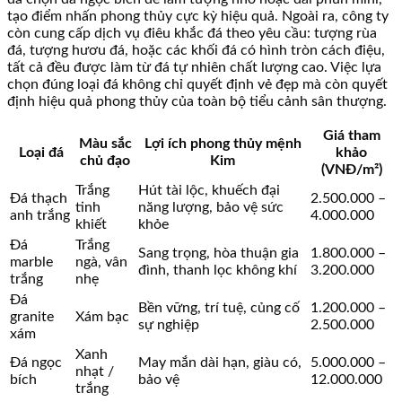
tạo điểm nhấn phong thủy cực kỳ hiệu quả. Ngoài ra, công ty
còn cung cấp dịch vụ điêu khắc đá theo yêu cầu: tượng rùa
đá, tượng hươu đá, hoặc các khối đá có hình tròn cách điệu,
tất cả đều được làm từ đá tự nhiên chất lượng cao. Việc lựa
chọn đúng loại đá không chỉ quyết định vẻ đẹp mà còn quyết
định hiệu quả phong thủy của toàn bộ tiểu cảnh sân thượng.
Giá tham
Màu sắc
Lợi ích phong thủy mệnh
Loại đá
khảo
chủ đạo
Kim
(VNĐ/m²)
Trắng
Hút tài lộc, khuếch đại
Đá thạch
2.500.000 –
tinh
năng lượng, bảo vệ sức
anh trắng
4.000.000
khiết
khỏe
Đá
Trắng
Sang trọng, hòa thuận gia
1.800.000 –
marble
ngà, vân
đình, thanh lọc không khí
3.200.000
trắng
nhẹ
Đá
Bền vững, trí tuệ, củng cố
1.200.000 –
granite
Xám bạc
sự nghiệp
2.500.000
xám
Xanh
Đá ngọc
May mắn dài hạn, giàu có,
5.000.000 –
nhạt /
bích
bảo vệ
12.000.000
trắng