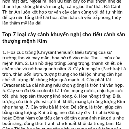
hơn mặt đất. Ngoài ra, nên ưu tiên cây có mùi thơm nhẹ để
thanh lọc không khí và mang lại cảm giác thư thái. Đá Cảnh
Thiên An luôn kết hợp tư vấn cây cảnh cùng với đá tự nhiên
để tạo nên tổng thể hài hòa, đảm bảo cả yếu tố phong thủy
lẫn thẩm mỹ lâu dài.
Top 7 loại cây cảnh khuyến nghị cho tiểu cảnh sân
thượng mệnh Kim
1. Hoa cúc trắng (Chrysanthemum): Biểu tượng của sự
trường thọ và may mắn, hoa nở rộ vào mùa Thu – mùa của
mệnh Kim. 2. Lan hồ điệp trắng: Sang trọng, thanh khiết, dễ
chăm sóc và nở hoa quanh năm. 3. Cây kim ngân (Pachira): Lá
tròn, thân uốn lượn, tượng trưng cho tài lộc nhưng cần hạn
chế số lượng để không Mộc quá mạnh. 4. Cây phát tài
(Dracaena): Lá dài nhưng nếu chọn giống lá tròn thì vẫn hợp.
5. Cây sen đá (Succulent): Lá tròn, mọng nước, chịu hạn cực
tốt, phù hợp sân thượng khô nóng. 6. Hoa hồng trắng: Biểu
tượng của tình yêu và sự tinh khiết, mang lại năng lượng Kim
nhẹ nhàng. 7. Cây trầu bà lá tròn: Dễ sống, lá tròn, giúp cân
bằng năng lượng. Khi trồng, nên đặt cây ở vị trí phía Đông
hoặc Đông Nam của tiểu cảnh để tận dụng ánh nắng dịu nhẹ
buổi sáng, đồng thời tránh che khuất khối đá trung tâm. Đá