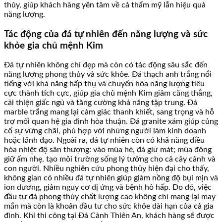
thủy, giúp khách hàng yên tâm về cả thẩm mỹ lẫn hiệu quả
năng lượng.
Tác động của đá tự nhiên đến năng lượng và sức
khỏe gia chủ mệnh Kim
Đá tự nhiên không chỉ đẹp mà còn có tác động sâu sắc đến
năng lượng phong thủy và sức khỏe. Đá thạch anh trắng nổi
tiếng với khả năng hấp thụ và chuyển hóa năng lượng tiêu
cực thành tích cực, giúp gia chủ mệnh Kim giảm căng thẳng,
cải thiện giấc ngủ và tăng cường khả năng tập trung. Đá
marble trắng mang lại cảm giác thanh khiết, sang trọng và hỗ
trợ mối quan hệ gia đình hòa thuận. Đá granite xám giúp củng
cố sự vững chãi, phù hợp với những người làm kinh doanh
hoặc lãnh đạo. Ngoài ra, đá tự nhiên còn có khả năng điều
hòa nhiệt độ sân thượng: vào mùa hè, đá giữ mát; mùa đông
giữ ấm nhẹ, tạo môi trường sống lý tưởng cho cả cây cảnh và
con người. Nhiều nghiên cứu phong thủy hiện đại cho thấy,
không gian có nhiều đá tự nhiên giúp giảm nồng độ bụi mịn và
ion dương, giảm nguy cơ dị ứng và bệnh hô hấp. Do đó, việc
đầu tư đá phong thủy chất lượng cao không chỉ mang lại may
mắn mà còn là khoản đầu tư cho sức khỏe dài hạn của cả gia
đình. Khi thi công tại Đá Cảnh Thiên An, khách hàng sẽ được