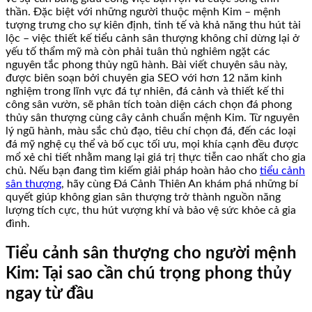
thần. Đặc biệt với những người thuộc mệnh Kim – mệnh
tượng trưng cho sự kiên định, tinh tế và khả năng thu hút tài
lộc – việc thiết kế tiểu cảnh sân thượng không chỉ dừng lại ở
yếu tố thẩm mỹ mà còn phải tuân thủ nghiêm ngặt các
nguyên tắc phong thủy ngũ hành. Bài viết chuyên sâu này,
được biên soạn bởi chuyên gia SEO với hơn 12 năm kinh
nghiệm trong lĩnh vực đá tự nhiên, đá cảnh và thiết kế thi
công sân vườn, sẽ phân tích toàn diện cách chọn đá phong
thủy sân thượng cùng cây cảnh chuẩn mệnh Kim. Từ nguyên
lý ngũ hành, màu sắc chủ đạo, tiêu chí chọn đá, đến các loại
đá mỹ nghệ cụ thể và bố cục tối ưu, mọi khía cạnh đều được
mổ xẻ chi tiết nhằm mang lại giá trị thực tiễn cao nhất cho gia
chủ. Nếu bạn đang tìm kiếm giải pháp hoàn hảo cho
tiểu cảnh
sân thượng
, hãy cùng Đá Cảnh Thiên An khám phá những bí
quyết giúp không gian sân thượng trở thành nguồn năng
lượng tích cực, thu hút vượng khí và bảo vệ sức khỏe cả gia
đình.
Tiểu cảnh sân thượng cho người mệnh
Kim: Tại sao cần chú trọng phong thủy
ngay từ đầu