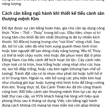
năng lượng.
Cách cân bằng ngũ hành khi thiết kế tiểu cảnh sân
thượng mệnh Kim
Để đạt được sự cân bằng hoàn hảo, gia chủ cần áp dụng công
thức “Kim – Thổ – Thủy” trong bố cục. Đầu tiên, chọn vị trí
trung tâm cho khối đá lớn nhất (thường là đá tự nhiên kích
thước 50-80cm) tượng trưng cho “núi Kim” vững chãi. Sau
đó, bố trí các viên đá nhỏ hơn xung quanh theo hình tròn
hoặc bán nguyệt để tạo dòng chảy năng lượng. Yếu tố Thủy
có thể là một chậu nước nhỏ hoặc đài phun mini đặt ở phía
Đông Nam của tiểu cảnh để kích hoạt tài lộc. Cây cảnh nên
chọn loài có lá tròn, hoa trắng hoặc vàng nhạt như cúc họa
mi, lan hồ điệp trắng, hoặc cây kim ngân (nhưng hạn chế số
lượng). Tránh đặt cây có lá nhọn như phát tài hoặc lưỡi hổ ở
vị trí trung tâm. Ngoài ra, nên bổ sung các phụ kiện kim loại
như chuông gió bạc hoặc tượng nhỏ hình tròn để tăng cường
Kim khí. Trong thực tế, Đá Cảnh Thiên An đã thi công thành
công hơn 300 tiểu cảnh sân thượng mệnh Kim tại các dự án
biệt thự cao cấp, và 95% khách hàng hài lòng với hiệu quả
phong thủy sau 6 tháng sử dụng. Việc cân bằng ngũ hành
đúng cách không chỉ mang lại may mắn mà còn giúp không