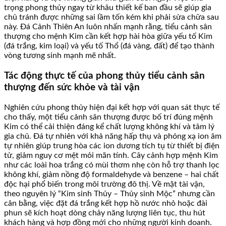
trọng phong thủy ngay từ khâu thiết kế ban đầu sẽ giúp gia
chủ tránh được những sai lầm tốn kém khi phải sửa chữa sau
này. Đá Cảnh Thiên An luôn nhấn mạnh rằng, tiểu cảnh sân
thượng cho mệnh Kim cần kết hợp hài hòa giữa yếu tố Kim
(đá trắng, kim loại) và yếu tố Thổ (đá vàng, đất) để tạo thành
vòng tương sinh mạnh mẽ nhất.
Tác động thực tế của phong thủy tiểu cảnh sân
thượng đến sức khỏe và tài vận
Nghiên cứu phong thủy hiện đại kết hợp với quan sát thực tế
cho thấy, một tiểu cảnh sân thượng được bố trí đúng mệnh
Kim có thể cải thiện đáng kể chất lượng không khí và tâm lý
gia chủ. Đá tự nhiên với khả năng hấp thụ và phóng xạ ion âm
tự nhiên giúp trung hòa các ion dương tích tụ từ thiết bị điện
tử, giảm nguy cơ mệt mỏi mãn tính. Cây cảnh hợp mệnh Kim
như các loài hoa trắng có mùi thơm nhẹ còn hỗ trợ thanh lọc
không khí, giảm nồng độ formaldehyde và benzene – hai chất
độc hại phổ biến trong môi trường đô thị. Về mặt tài vận,
theo nguyên lý “Kim sinh Thủy – Thủy sinh Mộc” nhưng cần
cân bằng, việc đặt đá trắng kết hợp hồ nước nhỏ hoặc đài
phun sẽ kích hoạt dòng chảy năng lượng liên tục, thu hút
khách hàng và hợp đồng mới cho những người kinh doanh.