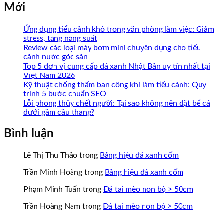
Mới
Ứng dụng tiểu cảnh khô trong văn phòng làm việc: Giảm
stress, tăng năng suất
Review các loại máy bơm mini chuyên dụng cho tiểu
cảnh nước góc sân
Top 5 đơn vị cung cấp đá xanh Nhật Bản uy tín nhất tại
Việt Nam 2026
Kỹ thuật chống thấm ban công khi làm tiểu cảnh: Quy
trình 5 bước chuẩn SEO
Lỗi phong thủy chết người: Tại sao không nên đặt bể cá
dưới gầm cầu thang?
Bình luận
Lê Thị Thu Thảo
trong
Bảng hiệu đá xanh cốm
Trần Minh Hoàng
trong
Bảng hiệu đá xanh cốm
Phạm Minh Tuấn
trong
Đá tai mèo non bộ > 50cm
Trần Hoàng Nam
trong
Đá tai mèo non bộ > 50cm