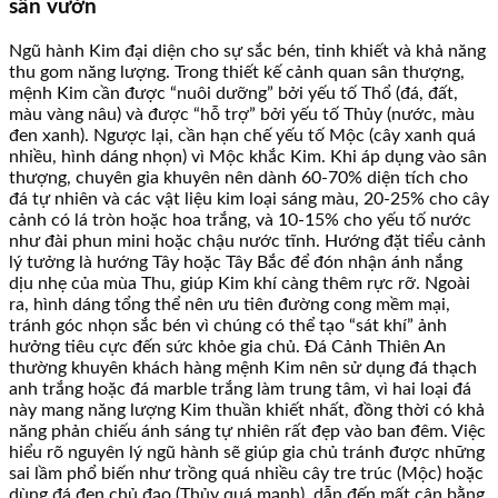
sân vườn
Ngũ hành Kim đại diện cho sự sắc bén, tinh khiết và khả năng
thu gom năng lượng. Trong thiết kế cảnh quan sân thượng,
mệnh Kim cần được “nuôi dưỡng” bởi yếu tố Thổ (đá, đất,
màu vàng nâu) và được “hỗ trợ” bởi yếu tố Thủy (nước, màu
đen xanh). Ngược lại, cần hạn chế yếu tố Mộc (cây xanh quá
nhiều, hình dáng nhọn) vì Mộc khắc Kim. Khi áp dụng vào sân
thượng, chuyên gia khuyên nên dành 60-70% diện tích cho
đá tự nhiên và các vật liệu kim loại sáng màu, 20-25% cho cây
cảnh có lá tròn hoặc hoa trắng, và 10-15% cho yếu tố nước
như đài phun mini hoặc chậu nước tĩnh. Hướng đặt tiểu cảnh
lý tưởng là hướng Tây hoặc Tây Bắc để đón nhận ánh nắng
dịu nhẹ của mùa Thu, giúp Kim khí càng thêm rực rỡ. Ngoài
ra, hình dáng tổng thể nên ưu tiên đường cong mềm mại,
tránh góc nhọn sắc bén vì chúng có thể tạo “sát khí” ảnh
hưởng tiêu cực đến sức khỏe gia chủ. Đá Cảnh Thiên An
thường khuyên khách hàng mệnh Kim nên sử dụng đá thạch
anh trắng hoặc đá marble trắng làm trung tâm, vì hai loại đá
này mang năng lượng Kim thuần khiết nhất, đồng thời có khả
năng phản chiếu ánh sáng tự nhiên rất đẹp vào ban đêm. Việc
hiểu rõ nguyên lý ngũ hành sẽ giúp gia chủ tránh được những
sai lầm phổ biến như trồng quá nhiều cây tre trúc (Mộc) hoặc
dùng đá đen chủ đạo (Thủy quá mạnh), dẫn đến mất cân bằng