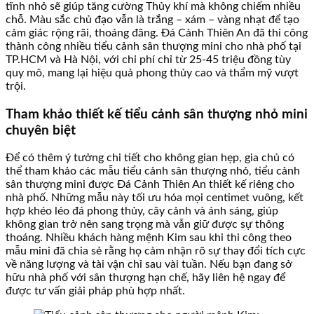
tĩnh nhỏ sẽ giúp tăng cường Thủy khí mà không chiếm nhiều
chỗ. Màu sắc chủ đạo vẫn là trắng – xám – vàng nhạt để tạo
cảm giác rộng rãi, thoáng đãng. Đá Cảnh Thiên An đã thi công
thành công nhiều tiểu cảnh sân thượng mini cho nhà phố tại
TP.HCM và Hà Nội, với chi phí chỉ từ 25-45 triệu đồng tùy
quy mô, mang lại hiệu quả phong thủy cao và thẩm mỹ vượt
trội.
Tham khảo thiết kế tiểu cảnh sân thượng nhỏ mini
chuyên biệt
Để có thêm ý tưởng chi tiết cho không gian hẹp, gia chủ có
thể tham khảo các mẫu tiểu cảnh sân thượng nhỏ, tiểu cảnh
sân thượng mini được Đá Cảnh Thiên An thiết kế riêng cho
nhà phố. Những mẫu này tối ưu hóa mọi centimet vuông, kết
hợp khéo léo đá phong thủy, cây cảnh và ánh sáng, giúp
không gian trở nên sang trọng mà vẫn giữ được sự thông
thoáng. Nhiều khách hàng mệnh Kim sau khi thi công theo
mẫu mini đã chia sẻ rằng họ cảm nhận rõ sự thay đổi tích cực
về năng lượng và tài vận chỉ sau vài tuần. Nếu bạn đang sở
hữu nhà phố với sân thượng hạn chế, hãy liên hệ ngay để
được tư vấn giải pháp phù hợp nhất.