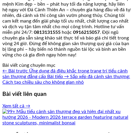
mệnh Kim đẹp – bền – phát huy tối đa năng lượng, hãy liên
hệ ngay với Đá Cảnh Thiên An – chuyên gia hàng đầu về đá tự
nhiên, đá cảnh và thi công sân vườn phong thủy. Chúng tôi
cam kết mang đến giải pháp tối ưu nhất, chất lượng cao nhất
và dịch vụ tận tâm nhất cho mọi công trình. Hotline tư vấn
miễn phí 24/7:
0813131555
hoặc
0916215057
. Đội ngũ
chuyên gia sẵn sàng khảo sát thực tế và báo giá chi tiết trong
vòng 24 giờ. Đừng để không gian sân thượng quý giá của bạn
bị lãng phí – hãy biến nó thành nguồn tài lộc và bình an bền
vững cho cả gia đình ngay hôm nay!
Bài viết cùng chuyên mục
← Bài trước
Ứng dụng đá điêu khắc trong trang trí tiểu cảnh
sân thượng đẳng cấp
Bài tiếp →
Sắp xếp đá cảnh sân thượng:
Cách tạo chiều sâu cho không gian nhỏ
Bài viết liên quan
Xem tất cả →