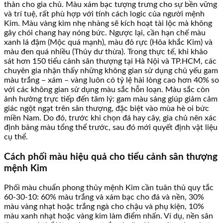
thản cho gia chủ. Màu xám bạc tượng trưng cho sự bền vững
và trí tuệ, rất phù hợp với tính cách logic của người mệnh
Kim. Màu vàng kim nhẹ nhàng sẽ kích hoạt tài lộc mà không
gây chói chang hay nóng bức. Ngược lại, cần hạn chế màu
xanh lá đậm (Mộc quá mạnh), màu đỏ rực (Hỏa khắc Kim) và
màu đen quá nhiều (Thủy dư thừa). Trong thực tế, khi khảo
sát hơn 150 tiểu cảnh sân thượng tại Hà Nội và TP.HCM, các
chuyên gia nhận thấy những không gian sử dụng chủ yếu gam
màu trắng – xám – vàng luôn có tỷ lệ hài lòng cao hơn 40% so
với các không gian sử dụng màu sắc hỗn loạn. Màu sắc còn
ảnh hưởng trực tiếp đến tâm lý: gam màu sáng giúp giảm cảm
giác ngột ngạt trên sân thượng, đặc biệt vào mùa hè oi bức
miền Nam. Do đó, trước khi chọn đá hay cây, gia chủ nên xác
định bảng màu tổng thể trước, sau đó mới quyết định vật liệu
cụ thể.
Cách phối màu hiệu quả cho tiểu cảnh sân thượng
mệnh Kim
Phối màu chuẩn phong thủy mệnh Kim cần tuân thủ quy tắc
60-30-10: 60% màu trắng và xám bạc cho đá và nền, 30%
màu vàng nhạt hoặc trắng ngà cho chậu và phụ kiện, 10%
màu xanh nhạt hoặc vàng kim làm điểm nhấn. Ví dụ, nền sân