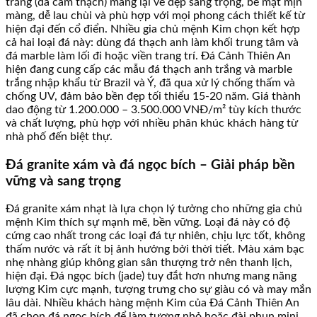
trắng (đá cẩm thạch) mang lại vẻ đẹp sang trọng, bề mặt mịn
màng, dễ lau chùi và phù hợp với mọi phong cách thiết kế từ
hiện đại đến cổ điển. Nhiều gia chủ mệnh Kim chọn kết hợp
cả hai loại đá này: dùng đá thạch anh làm khối trung tâm và
đá marble làm lối đi hoặc viền trang trí. Đá Cảnh Thiên An
hiện đang cung cấp các mẫu đá thạch anh trắng và marble
trắng nhập khẩu từ Brazil và Ý, đã qua xử lý chống thấm và
chống UV, đảm bảo bền đẹp tối thiểu 15-20 năm. Giá thành
dao động từ 1.200.000 – 3.500.000 VNĐ/m² tùy kích thước
và chất lượng, phù hợp với nhiều phân khúc khách hàng từ
nhà phố đến biệt thự.
Đá granite xám và đá ngọc bích – Giải pháp bền
vững và sang trọng
Đá granite xám nhạt là lựa chọn lý tưởng cho những gia chủ
mệnh Kim thích sự mạnh mẽ, bền vững. Loại đá này có độ
cứng cao nhất trong các loại đá tự nhiên, chịu lực tốt, không
thấm nước và rất ít bị ảnh hưởng bởi thời tiết. Màu xám bạc
nhẹ nhàng giúp không gian sân thượng trở nên thanh lịch,
hiện đại. Đá ngọc bích (jade) tuy đắt hơn nhưng mang năng
lượng Kim cực mạnh, tượng trưng cho sự giàu có và may mắn
lâu dài. Nhiều khách hàng mệnh Kim của Đá Cảnh Thiên An
đã chọn đá ngọc bích để làm tượng nhỏ hoặc đài phun mini,