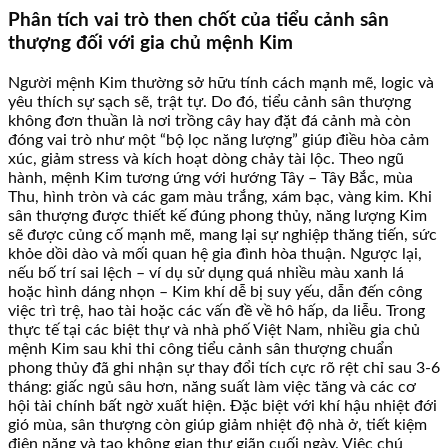
Phân tích vai trò then chốt của tiểu cảnh sân
thượng đối với gia chủ mệnh Kim
Người mệnh Kim thường sở hữu tính cách mạnh mẽ, logic và
yêu thích sự sạch sẽ, trật tự. Do đó, tiểu cảnh sân thượng
không đơn thuần là nơi trồng cây hay đặt đá cảnh mà còn
đóng vai trò như một “bộ lọc năng lượng” giúp điều hòa cảm
xúc, giảm stress và kích hoạt dòng chảy tài lộc. Theo ngũ
hành, mệnh Kim tương ứng với hướng Tây – Tây Bắc, mùa
Thu, hình tròn và các gam màu trắng, xám bạc, vàng kim. Khi
sân thượng được thiết kế đúng phong thủy, năng lượng Kim
sẽ được củng cố mạnh mẽ, mang lại sự nghiệp thăng tiến, sức
khỏe dồi dào và mối quan hệ gia đình hòa thuận. Ngược lại,
nếu bố trí sai lệch – ví dụ sử dụng quá nhiều màu xanh lá
hoặc hình dáng nhọn – Kim khí dễ bị suy yếu, dẫn đến công
việc trì trệ, hao tài hoặc các vấn đề về hô hấp, da liễu. Trong
thực tế tại các biệt thự và nhà phố Việt Nam, nhiều gia chủ
mệnh Kim sau khi thi công tiểu cảnh sân thượng chuẩn
phong thủy đã ghi nhận sự thay đổi tích cực rõ rệt chỉ sau 3-6
tháng: giấc ngủ sâu hơn, năng suất làm việc tăng và các cơ
hội tài chính bất ngờ xuất hiện. Đặc biệt với khí hậu nhiệt đới
gió mùa, sân thượng còn giúp giảm nhiệt độ nhà ở, tiết kiệm
điện năng và tạo không gian thư giãn cuối ngày. Việc chú