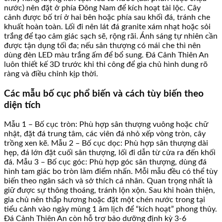
nước) nên đặt ở phía Đông Nam để kích hoạt tài lộc. Cây
cảnh được bố trí ở hai bên hoặc phía sau khối đá, tránh che
khuất hoàn toàn. Lối đi nên lát đá granite xám nhạt hoặc sỏi
trắng để tạo cảm giác sạch sẽ, rộng rãi. Ánh sáng tự nhiên cần
được tận dụng tối đa; nếu sân thượng có mái che thì nên
dùng đèn LED màu trắng ấm để bổ sung. Đá Cảnh Thiên An
luôn thiết kế 3D trước khi thi công để gia chủ hình dung rõ
ràng và điều chỉnh kịp thời.
Các mẫu bố cục phổ biến và cách tùy biến theo
diện tích
Mẫu 1 – Bố cục tròn: Phù hợp sân thượng vuông hoặc chữ
nhật, đặt đá trung tâm, các viên đá nhỏ xếp vòng tròn, cây
trồng xen kẽ. Mẫu 2 – Bố cục dọc: Phù hợp sân thượng dài
hẹp, đá lớn đặt cuối sân thượng, lối đi dẫn từ cửa ra đến khối
đá. Mẫu 3 – Bố cục góc: Phù hợp góc sân thượng, dùng đá
hình tam giác bo tròn làm điểm nhấn. Mỗi mẫu đều có thể tùy
biến theo ngân sách và sở thích cá nhân. Quan trọng nhất là
giữ được sự thông thoáng, tránh lộn xộn. Sau khi hoàn thiện,
gia chủ nên thắp hương hoặc đặt một chén nước trong tại
tiểu cảnh vào ngày mùng 1 âm lịch để “kích hoạt” phong thủy.
Đá Cảnh Thiên An còn hỗ trợ bảo dưỡng định kỳ 3-6