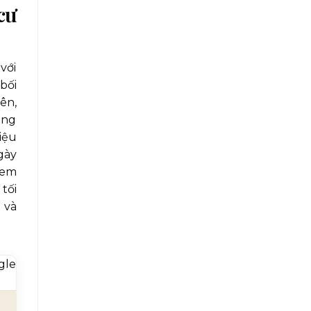
cư
với
bối
ên,
àng
iệu
gày
 em
tối
 và