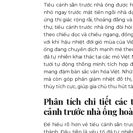
Tiểu cảnh sân trước nhà ống được hi
nhỏ ngay trước mặt tiền ngôi nhà dạ
ứng thị giác rộng rãi, thoáng đãng và 
thự, tiểu cảnh trước nhà ống đòi hỏi 
theo chiều dọc và chiều ngang, đồng
với khí hậu nhiệt đới gió mùa của V
ống đang chuyển dịch mạnh mẽ theo h
đá tự nhiên khai thác tại các mỏ Việt
tưới tự động thông minh; tích hợp đ
mang đậm bản sắc văn hóa Việt. Những
mà còn góp phần giảm nhiệt đô thị, 
thủy tích cực, giúp gia chủ thu hút tà
Phân tích chi tiết các
cảnh trước nhà ống ho
Để hiểu rõ hơn về tiểu cảnh sân tr
thành. Đầu tiên là yếu tố đá tự nhiê