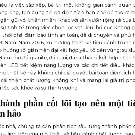
ểu là việc sắp xếp, bài trí một không gian cảnh quan 
ng ống, tận dụng tối đa diện tích hạn chế để tạo ra h
gần gũi với thiên nhiên. Khác với sân vườn rộng rãi của b
sự tinh tế trong việc chọn lọc vật liệu, bố cục không g
 thời phải đảm bảo tính an toàn, dễ di chuyển và phù 
iệt Nam. Năm 2026, xu hướng thiết kế tiểu cảnh trước 
ướng tối giản hiện đại kết hợp yếu tố bền vững: sử d
 Nam như đá granite, đá cuội, đá sa thạch; kết hợp hệ th
èn LED tiết kiệm năng lượng và các chi tiết điêu khắc
 thiết kế này không chỉ giải quyết bài toán diện tích 
cải thiện chất lượng không khí và mang lại giá trị ph
i lộc, sức khỏe và sự thịnh vượng.
 thành phần cốt lõi tạo nên một ti
àn hảo
ước nhà, chúng ta cần phân tích sâu từng thành phần 
n – linh hồn của mọi thiết kế tiểu cảnh chất lượng cao.