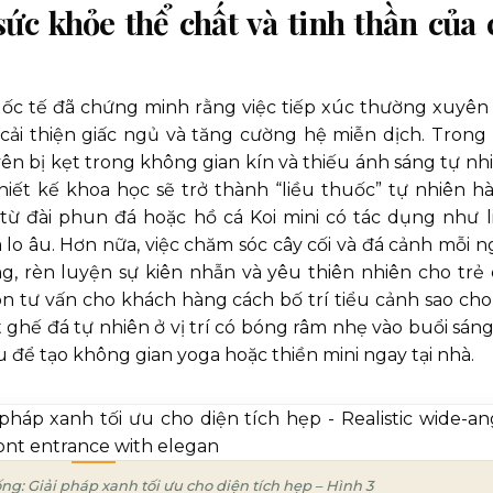
sức khỏe thể chất và tinh thần của 
ốc tế đã chứng minh rằng việc tiếp xúc thường xuyên 
 cải thiện giấc ngủ và tăng cường hệ miễn dịch. Trong 
n bị kẹt trong không gian kín và thiếu ánh sáng tự nhi
iết kế khoa học sẽ trở thành “liều thuốc” tự nhiên h
từ đài phun đá hoặc hồ cá Koi mini có tác dụng như l
lo âu. Hơn nữa, việc chăm sóc cây cối và đá cảnh mỗi n
g, rèn luyện sự kiên nhẫn và yêu thiên nhiên cho trẻ
n tư vấn cho khách hàng cách bố trí tiểu cảnh sao cho 
t ghế đá tự nhiên ở vị trí có bóng râm nhẹ vào buổi sáng
 để tạo không gian yoga hoặc thiền mini ngay tại nhà.
ng: Giải pháp xanh tối ưu cho diện tích hẹp – Hình 3