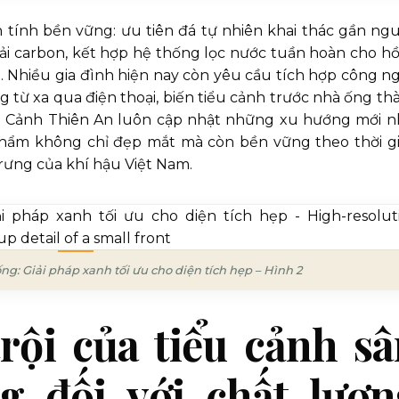
ính bền vững: ưu tiên đá tự nhiên khai thác gần ng
hải carbon, kết hợp hệ thống lọc nước tuần hoàn cho hồ
%. Nhiều gia đình hiện nay còn yêu cầu tích hợp công n
ng từ xa qua điện thoại, biến tiểu cảnh trước nhà ống th
á Cảnh Thiên An luôn cập nhật những xu hướng mới n
phẩm không chỉ đẹp mắt mà còn bền vững theo thời gi
rưng của khí hậu Việt Nam.
ng: Giải pháp xanh tối ưu cho diện tích hẹp – Hình 2
trội của tiểu cảnh s
g đối với chất lượn