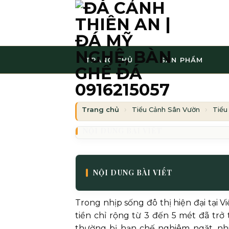
Bỏ
qua
nội
dung
TRANG CHỦ
SẢN PHẨM
Trang chủ
Tiểu Cảnh Sân Vườn
Tiểu
NỘI DUNG BÀI VIẾT
NỘI DUNG BÀI VIẾT
Trong nhịp sống đô thị hiện đại tại 
tiền chỉ rộng từ 3 đến 5 mét đã trở
thường bị hạn chế nghiêm ngặt, nh