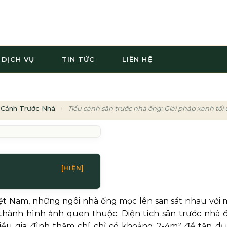
DỊCH VỤ
TIN TỨC
LIÊN HỆ
 Cảnh Trước Nhà
Tiểu cảnh sân trước nhà ống: Giải pháp xanh tối 
[HIỆN]
Việt Nam, những ngôi nhà ống mọc lên san sát nhau với 
 thành hình ảnh quen thuộc. Diện tích sân trước nhà 
iều gia đình thậm chí chỉ có khoảng 2-4m² để tận dụ