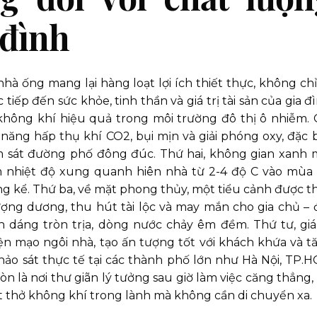
 đình
nhà ống mang lại hàng loạt lợi ích thiết thực, không chỉ
p đến sức khỏe, tinh thần và giá trị tài sản của gia đì
không khí hiệu quả trong môi trường đô thị ô nhiễm. 
 năng hấp thụ khí CO2, bụi mịn và giải phóng oxy, đặc b
 sát đường phố đông đúc. Thứ hai, không gian xanh 
m nhiệt độ xung quanh hiên nhà từ 2-4 độ C vào mùa 
ng kể. Thứ ba, về mặt phong thủy, một tiểu cảnh được th
ợng dương, thu hút tài lộc và may mắn cho gia chủ – 
h dáng tròn trịa, dòng nước chảy êm đềm. Thứ tư, giá 
n mạo ngôi nhà, tạo ấn tượng tốt với khách khứa và t
khảo sát thực tế tại các thành phố lớn như Hà Nội, TP.H
n là nơi thư giãn lý tưởng sau giờ làm việc căng thẳng, 
hít thở không khí trong lành mà không cần di chuyển xa.