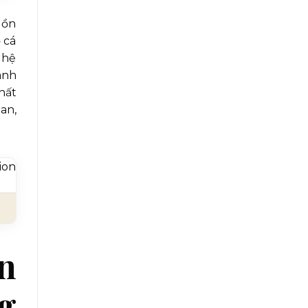
uồn
 cá
ghệ
ành
hất
an,
ân
g