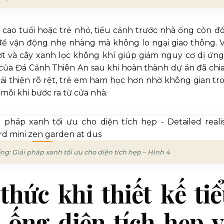
i cao tuổi hoặc trẻ nhỏ, tiểu cảnh trước nhà ống còn đ
để vận động nhẹ nhàng mà không lo ngại giao thông. V
t và cây xanh lọc không khí giúp giảm nguy cơ dị ứng
ủa Đá Cảnh Thiên An sau khi hoàn thành dự án đã chia
cải thiện rõ rệt, trẻ em ham học hơn nhờ không gian tr
 mỗi khi bước ra từ cửa nhà.
ng: Giải pháp xanh tối ưu cho diện tích hẹp – Hình 4
hức khi thiết kế ti
 ống diện tích hẹp 