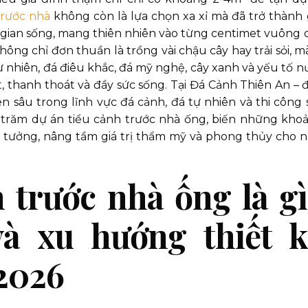
trước nhà
không còn là lựa chọn xa xỉ mà đã trở thành g
gian sống, mang thiên nhiên vào từng centimet vuông 
ông chỉ đơn thuần là trồng vài chậu cây hay trải sỏi, mà
ự nhiên, đá điêu khắc, đá mỹ nghệ, cây xanh và yếu tố n
 thanh thoát và đầy sức sống. Tại Đá Cảnh Thiên An – 
n sâu trong lĩnh vực đá cảnh, đá tự nhiên và thi công 
 trăm dự án tiểu cảnh trước nhà ống, biến những kho
 tưởng, nâng tầm giá trị thẩm mỹ và phong thủy cho n
 trước nhà ống là g
à xu hướng thiết k
 2026