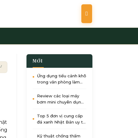
MỚI
ưu cho diện tích hẹp
Ứng dụng tiểu cảnh khô
trong văn phòng làm
việc: Giảm stress, tăng
năng suất
Review các loại máy
bơm mini chuyên dụng
cho tiểu cảnh nước góc
sân
Top 5 đơn vị cung cấp
mặt
đá xanh Nhật Bản uy tín
nhất tại Việt Nam 2026
ống
Kỹ thuật chống thấm
ng.