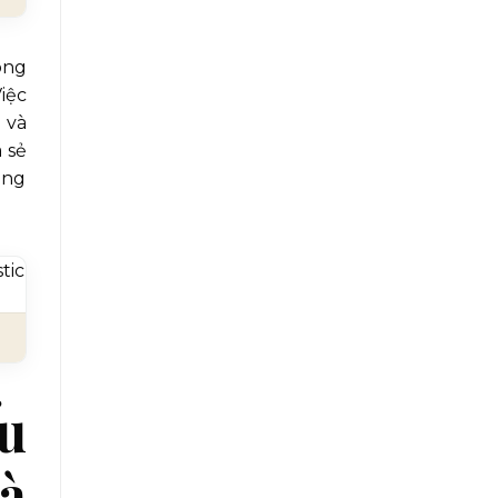
óng
iệc
 và
 sẻ
ong
ểu
và