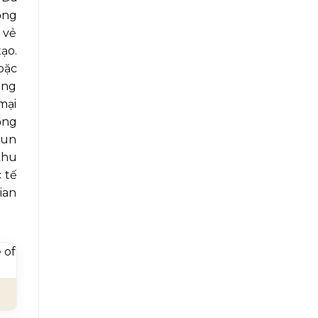
ồng
 vẻ
ạo.
oặc
ăng
mại
ồng
hun
khu
 tế
ian