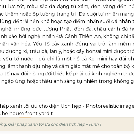
hịu lực tốt, màu sắc đa dạng từ xám, đen, vàng đến h
ậc thềm hoặc ốp tường trang trí. Đá cuội tự nhiên mang
ùng để trải nền khô hoặc tạo điểm nhấn suối đá nhân t
 nghệ: những bức tượng Phật, đèn đá, chậu cảnh đá h
inh xảo bởi nghệ nhân Đá Cảnh Thiên An, không chỉ t
hấn văn hóa. Yếu tố cây xanh đóng vai trò làm mềm 
ư dương xỉ, trầu bà, lan ý, hoặc cây bonsai mini được tr
à yếu tố nước – dù chỉ là một hồ cá Koi mini hay đài p
ộng, âm thanh dịu nhẹ và cảm giác mát mẻ cho toàn bộ 
 tố này đòi hỏi người thiết kế phải có kinh nghiệm thực
n, ngập úng hoặc thiếu ánh sáng tự nhiên trong không g
ng: Giải pháp xanh tối ưu cho diện tích hẹp – Hình 1