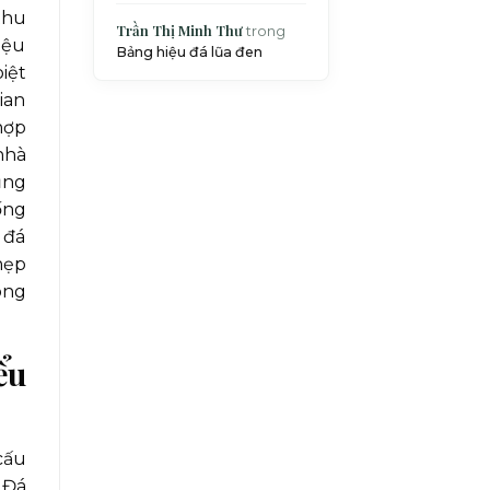
thu
Trần Thị Minh Thư
trong
iệu
Bảng hiệu đá lũa đen
iệt
ian
hợp
nhà
ụng
ống
 đá
hẹp
ong
ểu
cấu
 Đá