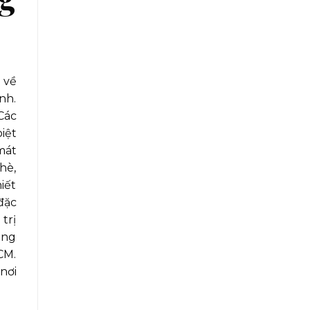
 về
nh.
Các
iệt
mát
hè,
iết
đặc
trị
ăng
CM.
nơi