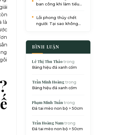
ban công khi làm tiểu
iải
cảnh: Quy trình 5 bước
còn
chuẩn SEO
Lỗi phong thủy chết
 là
người: Tại sao không
ước
nên đặt bể cá dưới gầm
cầu thang?
đơn
sân
BÌNH LUẬN
ảng
gôi
Lê Thị Thu Thảo
trong
Bảng hiệu đá xanh cốm
ì?
Trần Minh Hoàng
trong
Bảng hiệu đá xanh cốm
ế
Phạm Minh Tuấn
trong
Đá tai mèo non bộ > 50cm
Trần Hoàng Nam
trong
Đá tai mèo non bộ > 50cm