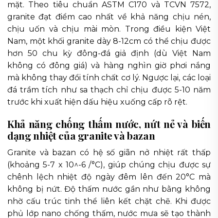
mặt. Theo tiêu chuẩn ASTM C170 và TCVN 7572,
granite đạt điểm cao nhất về khả năng chịu nén,
chịu uốn và chịu mài mòn. Trong điều kiện Việt
Nam, một khối granite dày 8-12cm có thể chịu được
hơn 50 chu kỳ đông-đá giả định (dù Việt Nam
không có đông giá) và hàng nghìn giờ phơi nắng
mà không thay đổi tính chất cơ lý. Ngược lại, các loại
đá trầm tích như sa thạch chỉ chịu được 5-10 năm
trước khi xuất hiện dấu hiệu xuống cấp rõ rệt.
Khả năng chống thấm nước, nứt nẻ và biến
dạng nhiệt của granite và bazan
Granite và bazan có hệ số giãn nở nhiệt rất thấp
(khoảng 5-7 x 10^-6 /°C), giúp chúng chịu được sự
chênh lệch nhiệt độ ngày đêm lên đến 20°C mà
không bị nứt. Độ thấm nước gần như bằng không
nhờ cấu trúc tinh thể liên kết chặt chẽ. Khi được
phủ lớp nano chống thấm, nước mưa sẽ tạo thành