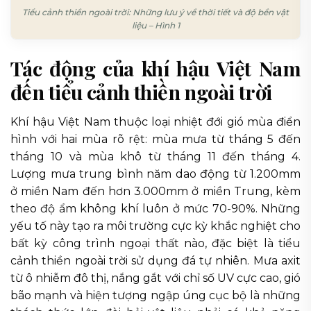
Tiểu cảnh thiền ngoài trời: Những lưu ý về thời tiết và độ bền vật
liệu – Hình 1
Tác động của khí hậu Việt Nam
đến tiểu cảnh thiền ngoài trời
Khí hậu Việt Nam thuộc loại nhiệt đới gió mùa điển
hình với hai mùa rõ rệt: mùa mưa từ tháng 5 đến
tháng 10 và mùa khô từ tháng 11 đến tháng 4.
Lượng mưa trung bình năm dao động từ 1.200mm
ở miền Nam đến hơn 3.000mm ở miền Trung, kèm
theo độ ẩm không khí luôn ở mức 70-90%. Những
yếu tố này tạo ra môi trường cực kỳ khắc nghiệt cho
bất kỳ công trình ngoại thất nào, đặc biệt là tiểu
cảnh thiền ngoài trời sử dụng đá tự nhiên. Mưa axit
từ ô nhiễm đô thị, nắng gắt với chỉ số UV cực cao, gió
bão mạnh và hiện tượng ngập úng cục bộ là những