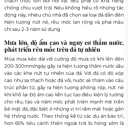
thách thức lớn đòi hỏi vật liệu phải có khả năng
chống chịu vượt trội. Nếu không hiểu rõ những tác
động này, nhiều chủ nhà đã chọn sai loại đá dẫn đến
hiện tượng nứt nẻ, rêu mốc lan rộng và phai màu
chỉ sau 2-3 năm sử dụng.
Mưa lớn, độ ẩm cao và nguy cơ thấm nước,
phát triển rêu mốc trên đá tự nhiên
Mùa mưa kéo dài với cường độ mưa có khi lên đến
200-300mm/ngày gây ra hiện tượng thấm nước sâu
vào các khe nứt tự nhiên của đá. Với đá có độ xốp
cao như sa thạch hoặc đá vôi, nước sẽ thấm vào cấu
trúc phân tử, gây ra hiện tượng phồng rộp, nứt nẻ
khi khô lại. Độ ẩm cao liên tục tạo điều kiện lý tưởng
cho rêu, tảo và nấm mốc phát triển mạnh mẽ trên
bề mặt đá, đặc biệt ở những vị trí râm mát hoặc gần
hệ thống nước. Theo thống kê từ các dự án bảo trì,
hơn 65% tiểu cảnh thiền ngoài trời bị hỏng sớm là