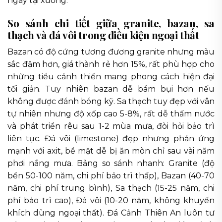
ngay tại xưởng.
So sánh chi tiết giữa granite, bazan, sa
thạch và đá vôi trong điều kiện ngoại thất
Bazan có độ cứng tương đương granite nhưng màu
sắc đậm hơn, giá thành rẻ hơn 15%, rất phù hợp cho
những tiểu cảnh thiền mang phong cách hiện đại
tối giản. Tuy nhiên bazan dễ bám bụi hơn nếu
không được đánh bóng kỹ. Sa thạch tuy đẹp với vân
tự nhiên nhưng độ xốp cao 5-8%, rất dễ thấm nước
và phát triển rêu sau 1-2 mùa mưa, đòi hỏi bảo trì
liên tục. Đá vôi (limestone) đẹp nhưng phản ứng
mạnh với axit, bề mặt dễ bị ăn mòn chỉ sau vài năm
phơi nắng mưa. Bảng so sánh nhanh: Granite (độ
bền 50-100 năm, chi phí bảo trì thấp), Bazan (40-70
năm, chi phí trung bình), Sa thạch (15-25 năm, chi
phí bảo trì cao), Đá vôi (10-20 năm, không khuyến
khích dùng ngoại thất). Đá Cảnh Thiên An luôn tư