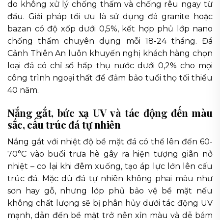
do không xử lý chống thấm và chống rêu ngay từ
đầu. Giải pháp tối ưu là sử dụng đá granite hoặc
bazan có độ xốp dưới 0,5%, kết hợp phủ lớp nano
chống thấm chuyên dụng mỗi 18-24 tháng. Đá
Cảnh Thiên An luôn khuyến nghị khách hàng chọn
loại đá có chỉ số hấp thụ nước dưới 0,2% cho mọi
công trình ngoại thất để đảm bảo tuổi thọ tối thiểu
40 năm.
Nắng gắt, bức xạ UV và tác động đến màu
sắc, cấu trúc đá tự nhiên
Nắng gắt với nhiệt độ bề mặt đá có thể lên đến 60-
70°C vào buổi trưa hè gây ra hiện tượng giãn nở
nhiệt – co lại khi đêm xuống, tạo áp lực lớn lên cấu
trúc đá. Mặc dù đá tự nhiên không phai màu như
sơn hay gỗ, nhưng lớp phủ bảo vệ bề mặt nếu
không chất lượng sẽ bị phân hủy dưới tác động UV
mạnh, dẫn đến bề mặt trở nên xỉn màu và dễ bám