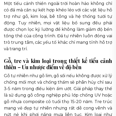
Một tiểu cảnh thiền ngoài trời hoàn hảo không chỉ
có đá mà cần sự kết hợp khéo léo với các vật liệu hỗ
trợ như gỗ, kim loại, bê tông và hệ thống tưới tự
động. Tuy nhiên, mọi vật liệu bổ sung đều phải
được chọn lọc kỹ lưỡng để không làm giảm độ bền
tổng thể của công trình. Đá tự nhiên luôn đóng vai
trò trung tâm, các yếu tố khác chỉ mang tính hỗ trợ
và trang trí.
Gỗ, tre và kim loại trong thiết kế tiểu cảnh
thiền – Ưu nhược điểm về độ bền
Gỗ tự nhiên như gỗ lim, gỗ sồi nếu không được xử lý
chống mối mọt và chống thấm sẽ phân hủy chỉ sau
3-5 năm trong điều kiện ẩm ướt. Giải pháp thay thế
là sử dụng gỗ công nghiệp phủ lớp chống UV hoặc
gỗ nhựa composite có tuổi thọ 15-20 năm. Tre trúc
mang vẻ đẹp tự nhiên nhưng rất dễ cong vênh và
nứt nẻ khi phơi nắng mưa liên tục. Kim loại như