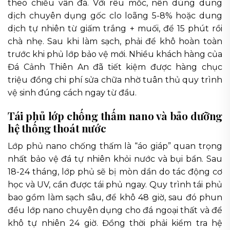
theo chiều vân đá. Với rêu mốc, nên dùng dung
dịch chuyên dụng gốc clo loãng 5-8% hoặc dung
dịch tự nhiên từ giấm trắng + muối, để 15 phút rồi
chà nhẹ. Sau khi làm sạch, phải để khô hoàn toàn
trước khi phủ lớp bảo vệ mới. Nhiều khách hàng của
Đá Cảnh Thiên An đã tiết kiệm được hàng chục
triệu đồng chi phí sửa chữa nhờ tuân thủ quy trình
vệ sinh đúng cách ngay từ đầu.
Tái phủ lớp chống thấm nano và bảo dưỡng
hệ thống thoát nước
Lớp phủ nano chống thấm là “áo giáp” quan trọng
nhất bảo vệ đá tự nhiên khỏi nước và bụi bẩn. Sau
18-24 tháng, lớp phủ sẽ bị mòn dần do tác động cơ
học và UV, cần được tái phủ ngay. Quy trình tái phủ
bao gồm làm sạch sâu, để khô 48 giờ, sau đó phun
đều lớp nano chuyên dụng cho đá ngoại thất và để
khô tự nhiên 24 giờ. Đồng thời phải kiểm tra hệ