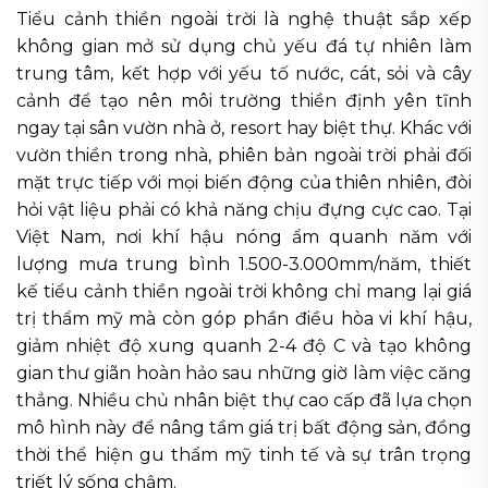
Tiểu cảnh thiền ngoài trời là nghệ thuật sắp xếp
không gian mở sử dụng chủ yếu đá tự nhiên làm
trung tâm, kết hợp với yếu tố nước, cát, sỏi và cây
cảnh để tạo nên môi trường thiền định yên tĩnh
ngay tại sân vườn nhà ở, resort hay biệt thự. Khác với
vườn thiền trong nhà, phiên bản ngoài trời phải đối
mặt trực tiếp với mọi biến động của thiên nhiên, đòi
hỏi vật liệu phải có khả năng chịu đựng cực cao. Tại
Việt Nam, nơi khí hậu nóng ẩm quanh năm với
lượng mưa trung bình 1.500-3.000mm/năm, thiết
kế tiểu cảnh thiền ngoài trời không chỉ mang lại giá
trị thẩm mỹ mà còn góp phần điều hòa vi khí hậu,
giảm nhiệt độ xung quanh 2-4 độ C và tạo không
gian thư giãn hoàn hảo sau những giờ làm việc căng
thẳng. Nhiều chủ nhân biệt thự cao cấp đã lựa chọn
mô hình này để nâng tầm giá trị bất động sản, đồng
thời thể hiện gu thẩm mỹ tinh tế và sự trân trọng
triết lý sống chậm.