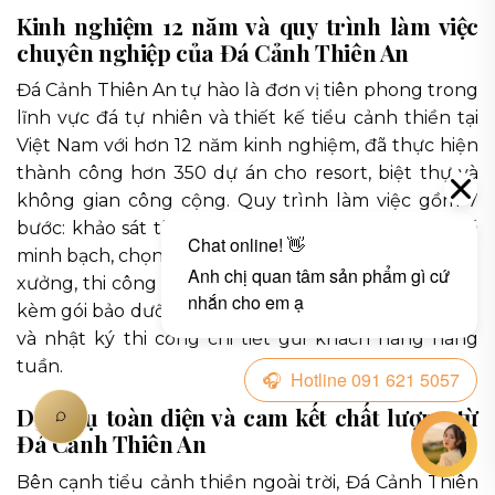
Kinh nghiệm 12 năm và quy trình làm việc
chuyên nghiệp của Đá Cảnh Thiên An
Đá Cảnh Thiên An tự hào là đơn vị tiên phong trong
lĩnh vực đá tự nhiên và thiết kế tiểu cảnh thiền tại
Việt Nam với hơn 12 năm kinh nghiệm, đã thực hiện
thành công hơn 350 dự án cho resort, biệt thự và
không gian công cộng. Quy trình làm việc gồm 7
bước: khảo sát thực địa, tư vấn thiết kế 3D, báo giá
minh bạch, chọn lọc đá tại mỏ, gia công chính xác tại
xưởng, thi công lắp đặt chuẩn kỹ thuật và bàn giao
kèm gói bảo dưỡng. Mỗi dự án đều có kỹ sư giám sát
và nhật ký thi công chi tiết gửi khách hàng hàng
tuần.
Dịch vụ toàn diện và cam kết chất lượng từ
Đá Cảnh Thiên An
Bên cạnh tiểu cảnh thiền ngoài trời, Đá Cảnh Thiên