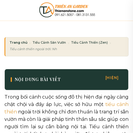
Bỏ
qua
nội
dung
Trang chủ
Tiểu Cảnh Sân Vườn
Tiểu Cảnh Thiền (Zen)
Tiểu cảnh thiền ngoài trời: Những lưu ý về thời tiết và độ bền vật liệu
[HIỆN]
NỘI DUNG BÀI VIẾT
Trong bối cảnh cuộc sống đô thị hiện đại ngày càng
chật chội và đầy áp lực, việc sở hữu một
tiểu cảnh
thiền
ngoài trời không chỉ đơn thuần là trang trí sân
vườn mà còn là giải pháp tinh thần sâu sắc giúp con
người tìm lại sự cân bằng nội tại. Tiểu cảnh thiền