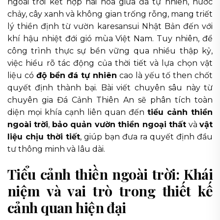
ngoài trời kết hợp hài hòa giữa đá tự nhiên, nước
chảy, cây xanh và không gian trống rỗng, mang triết
lý thiền định từ vườn karesansui Nhật Bản đến với
khí hậu nhiệt đới gió mùa Việt Nam. Tuy nhiên, để
công trình thực sự bền vững qua nhiều thập kỷ,
việc hiểu rõ tác động của thời tiết và lựa chọn vật
liệu có
độ bền đá tự nhiên
cao là yếu tố then chốt
quyết định thành bại. Bài viết chuyên sâu này từ
chuyên gia Đá Cảnh Thiên An sẽ phân tích toàn
diện mọi khía cạnh liên quan đến
tiểu cảnh thiền
ngoài trời
,
bảo quản vườn thiền ngoại thất
và
vật
liệu chịu thời tiết
, giúp bạn đưa ra quyết định đầu
tư thông minh và lâu dài.
Tiểu cảnh thiền ngoài trời: Khái
niệm và vai trò trong thiết kế
cảnh quan hiện đại