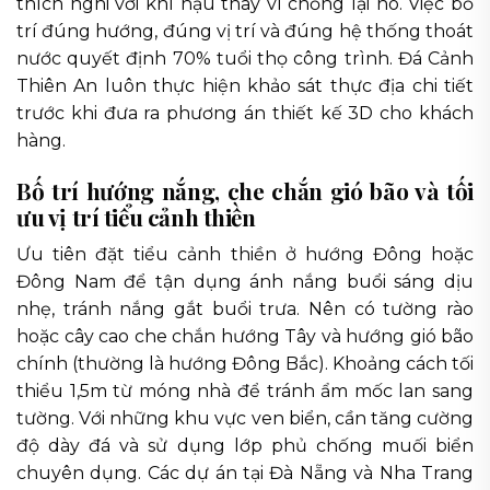
thích nghi với khí hậu thay vì chống lại nó. Việc bố
trí đúng hướng, đúng vị trí và đúng hệ thống thoát
nước quyết định 70% tuổi thọ công trình. Đá Cảnh
Thiên An luôn thực hiện khảo sát thực địa chi tiết
trước khi đưa ra phương án thiết kế 3D cho khách
hàng.
Bố trí hướng nắng, che chắn gió bão và tối
ưu vị trí tiểu cảnh thiền
Ưu tiên đặt tiểu cảnh thiền ở hướng Đông hoặc
Đông Nam để tận dụng ánh nắng buổi sáng dịu
nhẹ, tránh nắng gắt buổi trưa. Nên có tường rào
hoặc cây cao che chắn hướng Tây và hướng gió bão
chính (thường là hướng Đông Bắc). Khoảng cách tối
thiểu 1,5m từ móng nhà để tránh ẩm mốc lan sang
tường. Với những khu vực ven biển, cần tăng cường
độ dày đá và sử dụng lớp phủ chống muối biển
chuyên dụng. Các dự án tại Đà Nẵng và Nha Trang