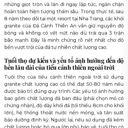
những giọt tròn và lăn đi ngay lập tức, ngăn chặn
hoàn toàn hiện tượng thấm sâu. Trong thực tế, sau
8 năm theo dõi tại một resort tại Nha Trang, các khối
granite của Đá Cảnh Thiên An vẫn giữ nguyên độ
bóng và không có vết nứt nào dù trải qua 3 trận
bão mạnh. Đây là minh chứng rõ nét nhất cho độ
bền vượt trội của đá tự nhiên chất lượng cao.
Tuổi thọ dự kiến và yếu tố ảnh hưởng đến độ
bền lâu dài của tiểu cảnh thiền ngoài trời
Tuổi thọ của tiểu cảnh thiền ngoài trời sử dụng
granite chất lượng cao có thể đạt 50-80 năm nếu
được bảo trì đúng quy trình. Các yếu tố ảnh hưởng
bao gồm: chất lượng đá ban đầu (phải chọn mỏ có
chứng nhận), độ dày khối đá (tối thiểu 8cm cho khối
lớn), hệ thống thoát nước nền móng, và tần suất
bảo dưỡng định kỳ. Ngược lại, nếu sử dụng đá kém
chất lượng hoặc bỏ qua lớp phủ bảo vệ, tuổi thọ có