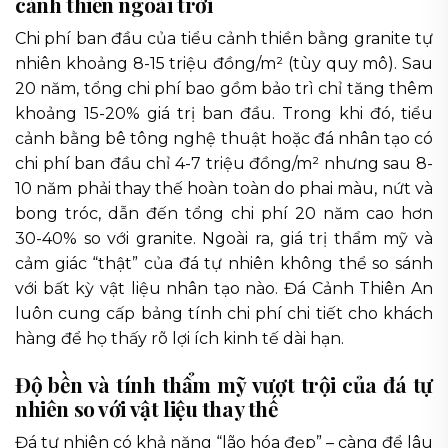
cảnh thiền ngoài trời
Chi phí ban đầu của tiểu cảnh thiền bằng granite tự
nhiên khoảng 8-15 triệu đồng/m² (tùy quy mô). Sau
20 năm, tổng chi phí bao gồm bảo trì chỉ tăng thêm
khoảng 15-20% giá trị ban đầu. Trong khi đó, tiểu
cảnh bằng bê tông nghệ thuật hoặc đá nhân tạo có
chi phí ban đầu chỉ 4-7 triệu đồng/m² nhưng sau 8-
10 năm phải thay thế hoàn toàn do phai màu, nứt và
bong tróc, dẫn đến tổng chi phí 20 năm cao hơn
30-40% so với granite. Ngoài ra, giá trị thẩm mỹ và
cảm giác “thật” của đá tự nhiên không thể so sánh
với bất kỳ vật liệu nhân tạo nào. Đá Cảnh Thiên An
luôn cung cấp bảng tính chi phí chi tiết cho khách
hàng để họ thấy rõ lợi ích kinh tế dài hạn.
Độ bền và tính thẩm mỹ vượt trội của đá tự
nhiên so với vật liệu thay thế
Đá tự nhiên có khả năng “lão hóa đẹp” – càng để lâu