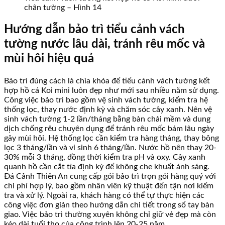
chân tường – Hình 14
Hướng dẫn bảo trì tiểu cảnh vách
tường nước lâu dài, tránh rêu mốc và
mùi hôi hiệu quả
Bảo trì đúng cách là chìa khóa để tiểu cảnh vách tường kết
hợp hồ cá Koi mini luôn đẹp như mới sau nhiều năm sử dụng.
Công việc bảo trì bao gồm vệ sinh vách tường, kiểm tra hệ
thống lọc, thay nước định kỳ và chăm sóc cây xanh. Nên vệ
sinh vách tường 1-2 lần/tháng bằng bàn chải mềm và dung
dịch chống rêu chuyên dụng để tránh rêu mốc bám lâu ngày
gây mùi hôi. Hệ thống lọc cần kiểm tra hàng tháng, thay bông
lọc 3 tháng/lần và vi sinh 6 tháng/lần. Nước hồ nên thay 20-
30% mỗi 3 tháng, đồng thời kiểm tra pH và oxy. Cây xanh
quanh hồ cần cắt tỉa định kỳ để không che khuất ánh sáng.
Đá Cảnh Thiên An cung cấp gói bảo trì trọn gói hàng quý với
chi phí hợp lý, bao gồm nhân viên kỹ thuật đến tận nơi kiểm
tra và xử lý. Ngoài ra, khách hàng có thể tự thực hiện các
công việc đơn giản theo hướng dẫn chi tiết trong sổ tay bàn
giao. Việc bảo trì thường xuyên không chỉ giữ vẻ đẹp mà còn
kéo dài tuổi thọ của công trình lên 20-25 năm.