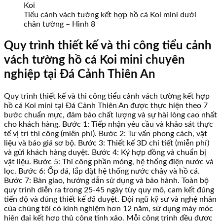
Tiểu cảnh vách tường kết hợp hồ cá Koi mini dưới
chân tường – Hình 8
Quy trình thiết kế và thi công tiểu cảnh
vách tường hồ cá Koi mini chuyên
nghiệp tại Đá Cảnh Thiên An
Quy trình thiết kế và thi công tiểu cảnh vách tường kết hợp
hồ cá Koi mini tại Đá Cảnh Thiên An được thực hiện theo 7
bước chuẩn mực, đảm bảo chất lượng và sự hài lòng cao nhất
cho khách hàng. Bước 1: Tiếp nhận yêu cầu và khảo sát thực
tế vị trí thi công (miễn phí). Bước 2: Tư vấn phong cách, vật
liệu và báo giá sơ bộ. Bước 3: Thiết kế 3D chi tiết (miễn phí)
và gửi khách hàng duyệt. Bước 4: Ký hợp đồng và chuẩn bị
vật liệu. Bước 5: Thi công phần móng, hệ thống điện nước và
lọc. Bước 6: Ốp đá, lắp đặt hệ thống nước chảy và hồ cá.
Bước 7: Bàn giao, hướng dẫn sử dụng và bảo hành. Toàn bộ
quy trình diễn ra trong 25-45 ngày tùy quy mô, cam kết đúng
tiến độ và đúng thiết kế đã duyệt. Đội ngũ kỹ sư và nghệ nhân
của chúng tôi có kinh nghiệm hơn 12 năm, sử dụng máy móc
hiện đại kết hợp thủ công tinh xảo. Mỗi công trình đều được