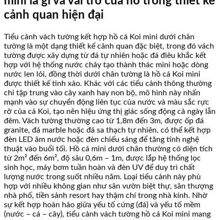
mini là gì và vai trò của nó trong thiết kế
cảnh quan hiện đại
Tiểu cảnh vách tường kết hợp hồ cá Koi mini dưới chân
tường là một dạng thiết kế cảnh quan đặc biệt, trong đó vách
tường được xây dựng từ đá tự nhiên hoặc đá điêu khắc kết
hợp với hệ thống nước chảy tạo thành thác mini hoặc dòng
nước len lỏi, đồng thời dưới chân tường là hồ cá Koi mini
được thiết kế tinh xảo. Khác với các tiểu cảnh thông thường
chỉ tập trung vào cây xanh hay non bộ, mô hình này nhấn
mạnh vào sự chuyển động liên tục của nước và màu sắc rực
rỡ của cá Koi, tạo nên hiệu ứng thị giác sống động cả ngày lẫn
đêm. Vách tường thường cao từ 1,8m đến 3m, được ốp đá
granite, đá marble hoặc đá sa thạch tự nhiên, có thể kết hợp
đèn LED âm nước hoặc đèn chiếu sáng để tăng tính nghệ
thuật vào buổi tối. Hồ cá mini dưới chân thường có diện tích
từ 2m² đến 6m², độ sâu 0,6m – 1m, được lắp hệ thống lọc
sinh học, máy bơm tuần hoàn và đèn UV để duy trì chất
lượng nước trong suốt nhiều năm. Loại tiểu cảnh này phù
hợp với nhiều không gian như sân vườn biệt thự, sân thượng
nhà phố, tiền sảnh resort hay thậm chí trong nhà kính. Nhờ
sự kết hợp hoàn hảo giữa yếu tố cứng (đá) và yếu tố mềm
(nước – cá – cây), tiểu cảnh vách tường hồ cá Koi mini mang