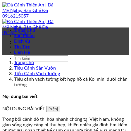
Bỏ
qua
nội
dung
Trang Chủ
Sản Phẩm
Dịch Vụ
Tin Tức
Liên Hệ
Trang chủ
Tiểu Cảnh Sân Vườn
Tiểu Cảnh Vách Tường
Tiểu cảnh vách tường kết hợp hồ cá Koi mini dưới chân
tường
Nội dung bài viết
NỘI DUNG BÀI VIẾT
[hiện]
Trong bối cảnh đô thị hóa nhanh chóng tại Việt Nam, không
gian sống ngày càng bị thu hẹp, khiến nhiều gia đình tìm kiếm
những giải pháp thiết kế cảnh quan vừa tinh tế, vừa mang lại