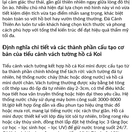
lại cảm giác thư thái, gần gũi thiên nhiên ngay giữa lòng đô thị
ồn ào. Nhiều chủ nhà hiện đại lựa chọn mô hình này vì nó vừa
tiết kiệm diện tích vừa tạo điểm nhấn sang trọng, khác biệt
hoàn toàn so với hồ bơi hay vườn thông thường. Đá Cảnh
Thiên An luôn tư vấn khách hàng chọn kích thước và phong
cách phù hợp với tổng thể kiến trúc để đạt hiệu quả thẩm mỹ
tối đa.
Định nghĩa chi tiết và các thành phần cấu tạo cơ
bản của tiểu cảnh vách tường hồ cá Koi
Tiểu cảnh vách tường kết hợp hồ cá Koi mini được cấu tạo từ
ba thành phần chính không thể tách rời: vách tường đá tự
nhiên, hệ thống nước chảy (thác hoặc dòng nước) và hồ cá
mini dưới chân. Vách tường thường được xây bằng bê tông
cốt thép sau đó ốp đá tự nhiên dày 2-3cm, có thể điêu khắc
họa tiết hoa văn truyền thống hoặc hiện đại theo yêu cầu. Hệ
thống nước chảy sử dụng máy bơm công suất 3000-8000
lít/giờ kết hợp ống dẫn và đầu phun tạo hiệu ứng thác đổ
hoặc mưa rơi, mang lại tiếng nước róc rách thư giãn. Hồ cá
mini được thiết kế với lớp đáy lót sỏi tự nhiên, trồng rong rêu
hoặc cây thủy sinh, đồng thời lắp đặt hệ thống lọc 3 tầng (lọc
cơ học – lọc sinh học – lọc UV) để giữ nước trong suốt 24/7.