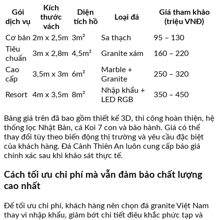
Kích
Gói
Diện
Giá tham khảo
thước
Loại đá
dịch vụ
tích hồ
(triệu VNĐ)
vách
Cơ bản
2m x 2,5m
3m²
Sa thạch
95 – 130
Tiêu
3m x 2,8m
4,5m²
Granite xám
160 – 220
chuẩn
Cao
Marble +
3,5m x 3m
6m²
250 – 320
cấp
Granite
Nhập khẩu +
Resort
4m x 3,5m
8m²
350 – 450
LED RGB
Bảng giá trên đã bao gồm thiết kế 3D, thi công hoàn thiện, hệ
thống lọc Nhật Bản, cá Koi 7 con và bảo hành. Giá có thể
thay đổi tùy theo biến động thị trường và yêu cầu đặc biệt
của khách hàng. Đá Cảnh Thiên An luôn cung cấp báo giá
chính xác sau khi khảo sát thực tế.
Cách tối ưu chi phí mà vẫn đảm bảo chất lượng
cao nhất
Để tối ưu chi phí, khách hàng nên chọn đá granite Việt Nam
thay vì nhập khẩu, giảm bớt chi tiết điêu khắc phức tạp và