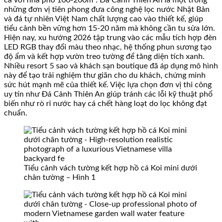
cả với nhà phố 100-200m². Đá Cảnh Thiên An là một trong
những đơn vị tiên phong đưa công nghệ lọc nước Nhật Bản
và đá tự nhiên Việt Nam chất lượng cao vào thiết kế, giúp
tiểu cảnh bền vững hơn 15-20 năm mà không cần tu sửa lớn.
Hiện nay, xu hướng 2026 tập trung vào các mẫu tích hợp đèn
LED RGB thay đổi màu theo nhạc, hệ thống phun sương tạo
độ ẩm và kết hợp vườn treo tường để tăng diện tích xanh.
Nhiều resort 5 sao và khách sạn boutique đã áp dụng mô hình
này để tạo trải nghiệm thư giãn cho du khách, chứng minh
sức hút mạnh mẽ của thiết kế. Việc lựa chọn đơn vị thi công
uy tín như Đá Cảnh Thiên An giúp tránh các lỗi kỹ thuật phổ
biến như rò rỉ nước hay cá chết hàng loạt do lọc không đạt
chuẩn.
Tiểu cảnh vách tường kết hợp hồ cá Koi mini dưới
chân tường – Hình 1