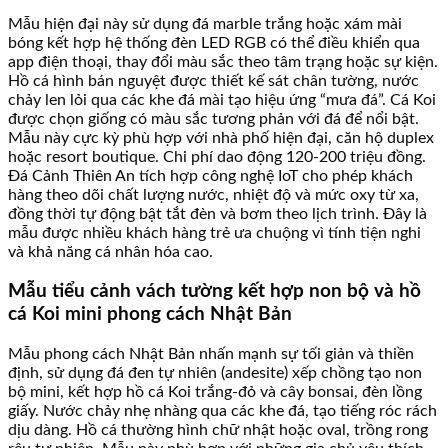
Mẫu hiện đại này sử dụng đá marble trắng hoặc xám mài
bóng kết hợp hệ thống đèn LED RGB có thể điều khiển qua
app điện thoại, thay đổi màu sắc theo tâm trạng hoặc sự kiện.
Hồ cá hình bán nguyệt được thiết kế sát chân tường, nước
chảy len lỏi qua các khe đá mài tạo hiệu ứng “mưa đá”. Cá Koi
được chọn giống có màu sắc tương phản với đá để nổi bật.
Mẫu này cực kỳ phù hợp với nhà phố hiện đại, căn hộ duplex
hoặc resort boutique. Chi phí dao động 120-200 triệu đồng.
Đá Cảnh Thiên An tích hợp công nghệ IoT cho phép khách
hàng theo dõi chất lượng nước, nhiệt độ và mức oxy từ xa,
đồng thời tự động bật tắt đèn và bơm theo lịch trình. Đây là
mẫu được nhiều khách hàng trẻ ưa chuộng vì tính tiện nghi
và khả năng cá nhân hóa cao.
Mẫu tiểu cảnh vách tường kết hợp non bộ và hồ
cá Koi mini phong cách Nhật Bản
Mẫu phong cách Nhật Bản nhấn mạnh sự tối giản và thiền
định, sử dụng đá đen tự nhiên (andesite) xếp chồng tạo non
bộ mini, kết hợp hồ cá Koi trắng-đỏ và cây bonsai, đèn lồng
giấy. Nước chảy nhẹ nhàng qua các khe đá, tạo tiếng róc rách
dịu dàng. Hồ cá thường hình chữ nhật hoặc oval, trồng rong