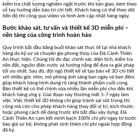
kiểm tra chất lượng nghiêm ngặt trước khi bàn giao, kèm theo
sổ tay hướng dẫn bảo trì chi tiết. Khách hàng có thể theo dõi
tiến độ thi công qua video và hình ảnh cập nhật hàng ngày.
Bước khảo sát, tư vấn và thiết kế 3D miễn phí –
nền tảng của công trình hoàn hảo
Quy trình bắt đầu bằng buổi khảo sát thực tế tại nhà khách
hàng do kỹ sư và chuyên gia phong thủy của Đá Cảnh Thiên
An thực hiện. Chúng tôi đo đạc chính xác diện tích, kiểm tra
nền đất, nguồn điện nước và hướng nắng để đưa ra giải pháp
tối ưu nhất. Sau đó, đội ngũ thiết kế sẽ tạo bản vẽ 3D chi tiết
với nhiều góc nhìn, mô phỏng ánh sáng ban ngày và ban đêm,
giúp khách hàng hình dung rõ ràng thành phẩm cuối cùng.
Bản thiết kế có thể chỉnh sửa nhiều lần miễn phí cho đến khi
khách hàng ưng ý. Giai đoạn này thường mất 5-7 ngày làm
việc. Việc thiết kế 3D không chỉ giúp tránh sai sót trong thi
công mà còn cho phép khách hàng thay đổi vị trí, kích thước
hoặc phong cách dễ dàng trước khi bắt đầu xây dựng. Đá
Cảnh Thiên An cam kết minh bạch 100% chi phí ngay từ bước
báo giá sơ bộ, không phát sinh thêm chi phí ngoài hợp đồng
đã ký.