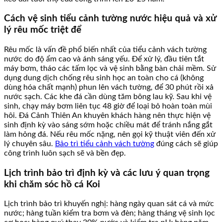
Cách vệ sinh tiểu cảnh tường nước hiệu quả và xử
lý rêu mốc triệt để
Rêu mốc là vấn đề phổ biến nhất của tiểu cảnh vách tường
nước do độ ẩm cao và ánh sáng yếu. Để xử lý, đầu tiên tắt
máy bơm, tháo các tấm lọc và vệ sinh bằng bàn chải mềm. Sử
dụng dung dịch chống rêu sinh học an toàn cho cá (không
dùng hóa chất mạnh) phun lên vách tường, để 30 phút rồi xả
nước sạch. Các khe đá cần dùng tăm bông lau kỹ. Sau khi vệ
sinh, chạy máy bơm liên tục 48 giờ để loại bỏ hoàn toàn mùi
hôi. Đá Cảnh Thiên An khuyên khách hàng nên thực hiện vệ
sinh định kỳ vào sáng sớm hoặc chiều mát để tránh nắng gắt
làm hỏng đá. Nếu rêu mốc nặng, nên gọi kỹ thuật viên đến xử
lý chuyên sâu.
Bảo trì tiểu cảnh vách tường
đúng cách sẽ giúp
công trình luôn sạch sẽ và bền đẹp.
Lịch trình bảo trì định kỳ và các lưu ý quan trọng
khi chăm sóc hồ cá Koi
Lịch trình bảo trì khuyến nghị: hàng ngày quan sát cá và mức
nước; hàng tuần kiểm tra bơm và đèn; hàng tháng vệ sinh lọc