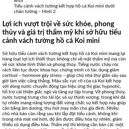
Tiểu cảnh vách tường kết hợp hồ cá Koi mini dưới
chân tường – Hình 2
Lợi ích vượt trội về sức khỏe, phong
thủy và giá trị thẩm mỹ khi sở hữu tiểu
cảnh vách tường hồ cá Koi mini
Sở hữu tiểu cảnh vách tường kết hợp hồ cá Koi mini mang lại
hàng loạt lợi ích thiết thực không chỉ về mặt thẩm mỹ mà còn
về sức khỏe tinh thần và phong thủy. Tiếng nước chảy róc
rách liên tục được khoa học chứng minh có tác dụng giảm
cortisol – hormone gây stress – giúp chủ nhà thư giãn sâu sau
giờ làm việc căng thẳng. Màu sắc rực rỡ của cá Koi kết hợp
với dòng nước chuyển động tạo hiệu ứng thị giác hypnotic,
hỗ trợ cải thiện giấc ngủ và tăng sự tập trung. Về phong thủy,
nước tượng trưng cho tài lộc và sự thịnh vượng, trong khi đá
tự nhiên mang năng lượng đất vững chãi; sự kết hợp này giúp
cân bằng âm dương, thu hút may mắn cho gia đình. Nhiều
chủ nhà báo cáo rằng sau khi lắp đặt tiểu cảnh, không khí
trong nhà mát mẻ hơn, độ ẩm được điều hòa tự nhiên, giảm
thiểu sử dụng điều hòa. Thẩm mỹ thì không cần bàn cãi: một