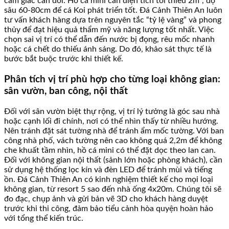
cảm giác cân đối. Hồ cá mini cần diện tích tối thiểu 2m², độ
sâu 60-80cm để cá Koi phát triển tốt. Đá Cảnh Thiên An luôn
tư vấn khách hàng dựa trên nguyên tắc “tỷ lệ vàng” và phong
thủy để đạt hiệu quả thẩm mỹ và năng lượng tốt nhất. Việc
chọn sai vị trí có thể dẫn đến nước bị đọng, rêu mốc nhanh
hoặc cá chết do thiếu ánh sáng. Do đó, khảo sát thực tế là
bước bắt buộc trước khi thiết kế.
Phân tích vị trí phù hợp cho từng loại không gian:
sân vườn, ban công, nội thất
Đối với sân vườn biệt thự rộng, vị trí lý tưởng là góc sau nhà
hoặc cạnh lối đi chính, nơi có thể nhìn thấy từ nhiều hướng.
Nên tránh đặt sát tường nhà để tránh ẩm mốc tường. Với ban
công nhà phố, vách tường nên cao không quá 2,2m để không
che khuất tầm nhìn, hồ cá mini có thể đặt dọc theo lan can.
Đối với không gian nội thất (sảnh lớn hoặc phòng khách), cần
sử dụng hệ thống lọc kín và đèn LED để tránh mùi và tiếng
ồn. Đá Cảnh Thiên An có kinh nghiệm thiết kế cho mọi loại
không gian, từ resort 5 sao đến nhà ống 4x20m. Chúng tôi sẽ
đo đạc, chụp ảnh và gửi bản vẽ 3D cho khách hàng duyệt
trước khi thi công, đảm bảo tiểu cảnh hòa quyện hoàn hảo
với tổng thể kiến trúc.