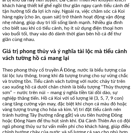
ai bị khô da hay hen suyễn. Đá Cảnh Thiên An khuyến khích
khách hàng thiết kế ghế ngồi thư giãn ngay cạnh tiểu cảnh để
tận hưởng tối đa lợi ích này. Ngoài ra, việc chăm sóc cá Koi
hàng ngày (cho ăn, quan sát) trở thành hoạt động vận động
nhẹ nhàng, giúp duy trì lối sống lành mạnh. Nhiều gia đình
cho biết sau khi có tiểu cảnh, họ ít sử dụng điện thoại hơn
vào buổi tối, thay vào đó dành thời gian bên hồ cá để thư
giãn cùng nhau.
Giá trị phong thủy và ý nghĩa tài lộc mà tiểu cảnh
vách tường hồ cá mang lại
Theo phong thủy cổ truyền Á Đông, nước là biểu tượng của
tài lộc lưu thông, trong khi đá tượng trưng cho sự vững chắc
và trường tồn. Tiểu cảnh vách tường với nước chảy từ trên
cao xuống hồ cá dưới chân chính là biểu tượng “Thủy thượng
sơn” – nước trên núi – mang ý nghĩa tiền tài dồi dào, sự
nghiệp thăng tiến. Hồ cá Koi với số lượng lẻ (3, 5, 7, 9 con)
càng tăng cường vận may, đặc biệt khi chọn cá màu đỏ hoặc
vàng tượng trưng cho hỏa và kim. Vị trí đặt tiểu cảnh nên
tránh hướng Tây (hướng nắng gắt) và ưu tiên hướng Đông
hoặc Đông Nam để thu hút sinh khí. Đá Cảnh Thiên An có đội
ngũ phong thủy sư tư vấn miễn phí cho khách hàng, giúp điều
chỉnh hướng chảy của nước và số lượng cá sao cho phù hợp