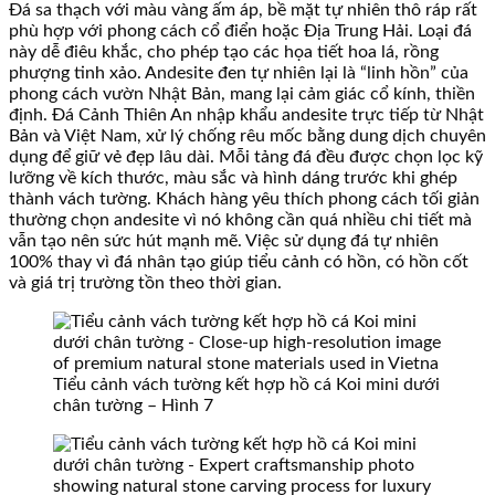
Đá sa thạch với màu vàng ấm áp, bề mặt tự nhiên thô ráp rất
phù hợp với phong cách cổ điển hoặc Địa Trung Hải. Loại đá
này dễ điêu khắc, cho phép tạo các họa tiết hoa lá, rồng
phượng tinh xảo. Andesite đen tự nhiên lại là “linh hồn” của
phong cách vườn Nhật Bản, mang lại cảm giác cổ kính, thiền
định. Đá Cảnh Thiên An nhập khẩu andesite trực tiếp từ Nhật
Bản và Việt Nam, xử lý chống rêu mốc bằng dung dịch chuyên
dụng để giữ vẻ đẹp lâu dài. Mỗi tảng đá đều được chọn lọc kỹ
lưỡng về kích thước, màu sắc và hình dáng trước khi ghép
thành vách tường. Khách hàng yêu thích phong cách tối giản
thường chọn andesite vì nó không cần quá nhiều chi tiết mà
vẫn tạo nên sức hút mạnh mẽ. Việc sử dụng đá tự nhiên
100% thay vì đá nhân tạo giúp tiểu cảnh có hồn, có hồn cốt
và giá trị trường tồn theo thời gian.
Tiểu cảnh vách tường kết hợp hồ cá Koi mini dưới
chân tường – Hình 7