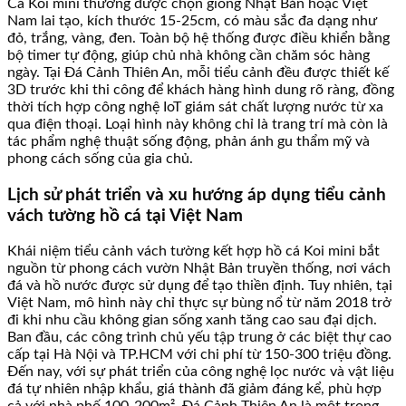
Cá Koi mini thường được chọn giống Nhật Bản hoặc Việt
Nam lai tạo, kích thước 15-25cm, có màu sắc đa dạng như
đỏ, trắng, vàng, đen. Toàn bộ hệ thống được điều khiển bằng
bộ timer tự động, giúp chủ nhà không cần chăm sóc hàng
ngày. Tại Đá Cảnh Thiên An, mỗi tiểu cảnh đều được thiết kế
3D trước khi thi công để khách hàng hình dung rõ ràng, đồng
thời tích hợp công nghệ IoT giám sát chất lượng nước từ xa
qua điện thoại. Loại hình này không chỉ là trang trí mà còn là
tác phẩm nghệ thuật sống động, phản ánh gu thẩm mỹ và
phong cách sống của gia chủ.
Lịch sử phát triển và xu hướng áp dụng tiểu cảnh
vách tường hồ cá tại Việt Nam
Khái niệm tiểu cảnh vách tường kết hợp hồ cá Koi mini bắt
nguồn từ phong cách vườn Nhật Bản truyền thống, nơi vách
đá và hồ nước được sử dụng để tạo thiền định. Tuy nhiên, tại
Việt Nam, mô hình này chỉ thực sự bùng nổ từ năm 2018 trở
đi khi nhu cầu không gian sống xanh tăng cao sau đại dịch.
Ban đầu, các công trình chủ yếu tập trung ở các biệt thự cao
cấp tại Hà Nội và TP.HCM với chi phí từ 150-300 triệu đồng.
Đến nay, với sự phát triển của công nghệ lọc nước và vật liệu
đá tự nhiên nhập khẩu, giá thành đã giảm đáng kể, phù hợp