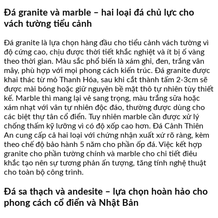
Đá granite và marble – hai loại đá chủ lực cho
vách tường tiểu cảnh
Đá granite là lựa chọn hàng đầu cho tiểu cảnh vách tường vì
độ cứng cao, chịu được thời tiết khắc nghiệt và ít bị ố vàng
theo thời gian. Màu sắc phổ biến là xám ghi, đen, trắng vân
mây, phù hợp với mọi phong cách kiến trúc. Đá granite được
khai thác từ mỏ Thanh Hóa, sau khi cắt thành tấm 2-3cm sẽ
được mài bóng hoặc giữ nguyên bề mặt thô tự nhiên tùy thiết
kế. Marble thì mang lại vẻ sang trọng, màu trắng sữa hoặc
xám nhạt với vân tự nhiên độc đáo, thường được dùng cho
các biệt thự tân cổ điển. Tuy nhiên marble cần được xử lý
chống thấm kỹ lưỡng vì có độ xốp cao hơn. Đá Cảnh Thiên
An cung cấp cả hai loại với chứng nhận xuất xứ rõ ràng, kèm
theo chế độ bảo hành 5 năm cho phần ốp đá. Việc kết hợp
granite cho phần tường chính và marble cho chi tiết điêu
khắc tạo nên sự tương phản ấn tượng, tăng tính nghệ thuật
cho toàn bộ công trình.
Đá sa thạch và andesite – lựa chọn hoàn hảo cho
phong cách cổ điển và Nhật Bản