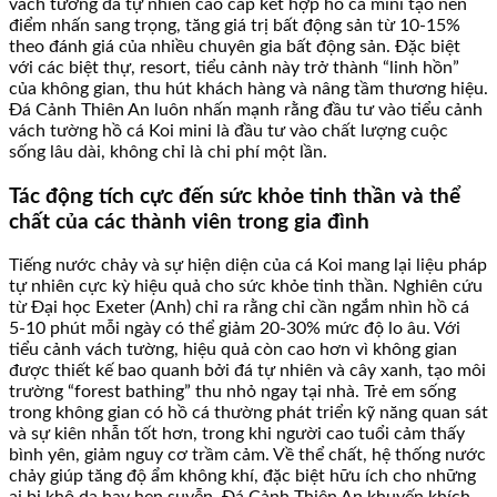
vách tường đá tự nhiên cao cấp kết hợp hồ cá mini tạo nên
điểm nhấn sang trọng, tăng giá trị bất động sản từ 10-15%
theo đánh giá của nhiều chuyên gia bất động sản. Đặc biệt
với các biệt thự, resort, tiểu cảnh này trở thành “linh hồn”
của không gian, thu hút khách hàng và nâng tầm thương hiệu.
Đá Cảnh Thiên An luôn nhấn mạnh rằng đầu tư vào tiểu cảnh
vách tường hồ cá Koi mini là đầu tư vào chất lượng cuộc
sống lâu dài, không chỉ là chi phí một lần.
Tác động tích cực đến sức khỏe tinh thần và thể
chất của các thành viên trong gia đình
Tiếng nước chảy và sự hiện diện của cá Koi mang lại liệu pháp
tự nhiên cực kỳ hiệu quả cho sức khỏe tinh thần. Nghiên cứu
từ Đại học Exeter (Anh) chỉ ra rằng chỉ cần ngắm nhìn hồ cá
5-10 phút mỗi ngày có thể giảm 20-30% mức độ lo âu. Với
tiểu cảnh vách tường, hiệu quả còn cao hơn vì không gian
được thiết kế bao quanh bởi đá tự nhiên và cây xanh, tạo môi
trường “forest bathing” thu nhỏ ngay tại nhà. Trẻ em sống
trong không gian có hồ cá thường phát triển kỹ năng quan sát
và sự kiên nhẫn tốt hơn, trong khi người cao tuổi cảm thấy
bình yên, giảm nguy cơ trầm cảm. Về thể chất, hệ thống nước
chảy giúp tăng độ ẩm không khí, đặc biệt hữu ích cho những