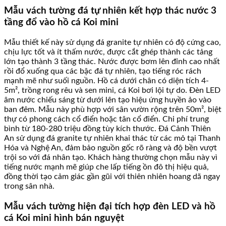
Mẫu vách tường đá tự nhiên kết hợp thác nước 3
tầng đổ vào hồ cá Koi mini
Mẫu thiết kế này sử dụng đá granite tự nhiên có độ cứng cao,
chịu lực tốt và ít thấm nước, được cắt ghép thành các tảng
lớn tạo thành 3 tầng thác. Nước được bơm lên đỉnh cao nhất
rồi đổ xuống qua các bậc đá tự nhiên, tạo tiếng róc rách
mạnh mẽ như suối nguồn. Hồ cá dưới chân có diện tích 4-
5m², trồng rong rêu và sen mini, cá Koi bơi lội tự do. Đèn LED
âm nước chiếu sáng từ dưới lên tạo hiệu ứng huyền ảo vào
ban đêm. Mẫu này phù hợp với sân vườn rộng trên 50m², biệt
thự có phong cách cổ điển hoặc tân cổ điển. Chi phí trung
bình từ 180-280 triệu đồng tùy kích thước. Đá Cảnh Thiên
An sử dụng đá granite tự nhiên khai thác từ các mỏ tại Thanh
Hóa và Nghệ An, đảm bảo nguồn gốc rõ ràng và độ bền vượt
trội so với đá nhân tạo. Khách hàng thường chọn mẫu này vì
tiếng nước mạnh mẽ giúp che lấp tiếng ồn đô thị hiệu quả,
đồng thời tạo cảm giác gần gũi với thiên nhiên hoang dã ngay
trong sân nhà.
Mẫu vách tường hiện đại tích hợp đèn LED và hồ
cá Koi mini hình bán nguyệt