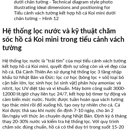
Tiểu cảnh vách tường kết hợp hồ cá Koi mini dưới
chân tường – Hình 12
Hệ thống lọc nước và kỹ thuật chăm
sóc hồ cá Koi mini trong tiểu cảnh vách
tường
Hệ thống lọc nước là “trái tim” của mọi tiểu cảnh vách tường
kết hợp hồ cá Koi mini, quyết định sự sống còn và vẻ đẹp của
hồ cá. Đá Cảnh Thiên An sử dụng hệ thống lọc 3 tầng nhập
khẩu từ Nhật Bản và Đức: lọc cơ học (bông lọc + sỏi) loại bỏ
cặn bẩn lớn, lọc sinh học (vi sinh vật) phân hủy amoniac và
nitrit, lọc UV diệt tảo và vi khuẩn. Máy bơm công suất 3000-
12000 lít/giờ chạy liên tục 24/7, kết hợp bộ timer tự động và
cảm biến mức nước. Nước được tuần hoàn qua vách tường
tạo thác mini rồi đổ xuống hồ, tạo oxy tự nhiên cho cá. Cá
Koi được thả sau khi nước ổn định 7-10 ngày, cho ăn 2
lần/ngày với thức ăn chuyên dụng Nhật Bản. Định kỳ 6 tháng
thay 20-30% nước và kiểm tra hệ thống lọc. Với quy trình
chăm sóc đúng chuẩn, hồ cá có thể duy trì trong suốt 15-20