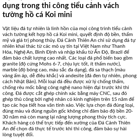
dụng trong thi công tiểu cảnh vách
tường hồ cá Koi mini
Vật liệu đá tự nhiên là linh hồn của mọi công trình tiểu cảnh
vách tường kết hợp hồ cá Koi mini, quyết định độ bền, thẩm
mỹ và giá trị phong thủy. Đá Cảnh Thiên An chỉ sử dụng đá tự
nhiên khai thác từ các mỏ uy tín tại Việt Nam như Thanh
Hóa, Nghệ An, Bình Định và nhập khẩu từ Ấn Độ, Brazil để
đảm bảo chất lượng cao nhất. Các loại đá phổ biến bao gồm
granite (độ cứng Mohs 6-7, chịu lực tốt, ít thấm nước),
marble (độ bóng cao, màu sắc đa dạng), đá sa thạch (màu
vàng ấm áp, dễ điêu khắc) và andesite (đá đen tự nhiên, phong
cách Nhật Bản). Mỗi loại đá đều được xử lý chống thấm,
chống rêu mốc bằng công nghệ nano hiện đại trước khi thi
công. Đá được cắt ghép chính xác bằng máy CNC, sau đó
ghép thủ công bởi nghệ nhân có kinh nghiệm trên 15 năm để
tạo các họa tiết hoa văn tinh xảo. Việc lựa chọn đá đúng loại,
đúng màu và đúng nguồn gốc không chỉ đảm bảo độ bền 20-
30 năm mà còn mang lại năng lượng phong thủy tích cực.
Khách hàng có thể trực tiếp đến xưởng của Đá Cảnh Thiên
An để chọn đá thực tế trước khi thi công, đảm bảo sự hài
lòng tuyệt đối.