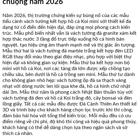
chuộng năm 2026
Năm 2026, thị trường chứng kiến sự bùng nổ của các mẫu
tiểu cảnh vách tường kết hợp hồ cá Koi mini với thiết kế đa
dạng từ cổ điển đến hiện đại, đáp ứng mọi phong cách kiến
trúc. Mẫu phổ biến nhất vẫn là vách tường đá granite xám kết
hợp thác nước 3 tầng đổ trực tiếp xuống hồ cá hình bán
nguyệt, tạo hiệu ứng âm thanh mạnh mẽ và thị giác ấn tượng.
Mẫu thứ hai là vách tường đá marble trắng kết hợp đèn LED
RGB thay đổi màu theo giai điệu nhạc, phù hợp với biệt thự
hiện đại và không gian sự kiện. Mẫu thứ ba kết hợp non bộ
mini với hồ cá Koi, nơi các tảng đá lớn được xếp chồng tạo
chiều sâu, bên dưới là hồ cá trồng sen mini. Mẫu thứ tư dành
cho không gian nhỏ hẹp: vách tường ốp đá sa thạch vàng
nhạt với dòng nước len lỏi qua khe đá, hồ cá hình chữ nhật
dài 3m. Mẫu thứ năm là phong cách Nhật Bản thuần túy với
vách tường đá đen và hồ cá Koi trắng-đỏ, cây bonsai và đèn
lồng giấy. Tất cả các mẫu đều được Đá Cảnh Thiên An thiết kế
3D và trình bày cho khách hàng chọn lọc trước khi thi công,
đảm bảo hài hòa với tổng thể kiến trúc. Mỗi mẫu đều có ưu
điểm riêng về chi phí, độ khó thi công và hiệu quả phong thủy,
khách hàng có thể dễ dàng chọn lựa theo ngân sách và sở
thích cá nhân.