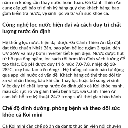
năm mà không cần thay nước hoàn toàn. Đá Cảnh Thiên An
cung cấp gói bảo trì định kỳ hàng quý cho khách hàng, bao
gồm kiểm tra nước, vệ sinh lọc và tư vấn sức khỏe cá.
Công nghệ lọc nước hiện đại và cách duy trì chất
lượng nước ổn định
Hệ thống lọc nước hiện đại được Đá Cảnh Thiên An lắp đặt
đạt tiêu chuẩn Nhật Bản, bao gồm bể lọc ngầm 3 ngăn, đèn
UV 36W và máy bơm inverter tiết kiệm điện. Nước được hút
từ hồ qua ống ngầm, lọc sạch rồi bơm lên đỉnh vách tường để
tạo thác. Độ pH được duy trì ở mức 7.0-7.8, nhiệt độ 18-
28°C, oxy hòa tan trên 6mg/l. Hệ thống có cảnh báo tự động
qua app khi nước có vấn đề. Khách hàng có thể theo dõi từ
xa và nhận thông báo khi cần thay lọc hoặc bổ sung vi sinh.
Việc duy trì chất lượng nước ổn định giúp cá Koi khỏe mạnh,
màu sắc rực rỡ và giảm thiểu bệnh tật. Đá Cảnh Thiên An
cam kết hỗ trợ kỹ thuật 24/7 trong suốt thời gian bảo hành.
Chế độ dinh dưỡng, phòng bệnh và theo dõi sức
khỏe cá Koi mini
Cá Koi mini cần chế độ ăn đa dạng: thức ăn viên nổi chuyên