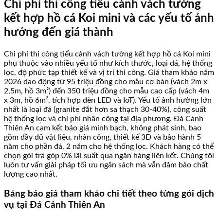
Chi phí thi công tiểu cảnh vách tường
kết hợp hồ cá Koi mini và các yếu tố ảnh
hưởng đến giá thành
Chi phí thi công tiểu cảnh vách tường kết hợp hồ cá Koi mini
phụ thuộc vào nhiều yếu tố như kích thước, loại đá, hệ thống
lọc, độ phức tạp thiết kế và vị trí thi công. Giá tham khảo năm
2026 dao động từ 95 triệu đồng cho mẫu cơ bản (vách 2m x
2,5m, hồ 3m²) đến 350 triệu đồng cho mẫu cao cấp (vách 4m
x 3m, hồ 6m², tích hợp đèn LED và IoT). Yếu tố ảnh hưởng lớn
nhất là loại đá (granite đắt hơn sa thạch 30-40%), công suất
hệ thống lọc và chi phí nhân công tại địa phương. Đá Cảnh
Thiên An cam kết báo giá minh bạch, không phát sinh, bao
gồm đầy đủ vật liệu, nhân công, thiết kế 3D và bảo hành 5
năm cho phần đá, 2 năm cho hệ thống lọc. Khách hàng có thể
chọn gói trả góp 0% lãi suất qua ngân hàng liên kết. Chúng tôi
luôn tư vấn giải pháp tối ưu ngân sách mà vẫn đảm bảo chất
lượng cao nhất.
Bảng báo giá tham khảo chi tiết theo từng gói dịch
vụ tại Đá Cảnh Thiên An