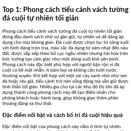
Top 1: Phong cách tiểu cảnh vách tường
đá cuội tự nhiên tối giản
Phong cách tiểu cảnh vách tường đá cuội tự nhiên tối giản
đứng đầu danh sách nhờ sự gần gũi, tự nhiên và dễ dàng áp
dụng cho mọi không gian. Đá cuội được chọn lọc từ sông suối
với hình dáng tròn trịa, màu sắc đa dạng từ xám nhạt đến nâu
đất, được sắp xếp theo bố cục ngẫu nhiên nhưng hài hòa trên
bức tường tạo cảm giác như một dòng suối khô yên bình.
Phong cách này đặc biệt phù hợp với người bận rộn vì đá
cuội có bề mặt nhẵn, ít bám bụi và không cần tưới nước
thường xuyên. Khi kết hợp với một vài cây xanh nhỏ như sen
đá hoặc rêu giả, tiểu cảnh trở nên sống động mà vẫn giữ được
tinh thần tối giản. Nhiều gia chủ tại các khu đô thị lớn đã áp
dụng thành công phong cách này để tạo điểm nhấn cho
phòng khách hoặc hành lang, giúp không gian thêm phần
thoáng đãng và thư thái.
Đặc điểm nổi bật và cách bố trí đá cuội hiệu quả
Đặc điểm nổi bật của phong cách này nằm ở tính tự nhiên