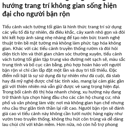
hướng trang trí không gian sống hiện
đại cho người bận rộn
Tiểu cảnh vách tường tối giản là hình thức trang trí sử dụng
các yếu tố đá tự nhiên, đá điêu khắc, cây xanh nhỏ gọn và đôi
khi kết hợp ánh sáng nhẹ nhàng để tạo nên bức tranh nghệ
thuật trên bề mặt tường mà không làm phức tạp hóa không
gian. Khác với các tiểu cảnh truyền thống rườm rà đòi hỏi
diện tích lớn và thời gian chăm sóc thường xuyên, tiểu cảnh
vách tường tối giản tập trung vào đường nét sạch sẽ, màu sắc
trung tính và bố cục cân bằng, phù hợp hoàn hảo với người
bận rộn vì chỉ cần lắp đặt một lần và duy trì tối thiểu. Đặc
điểm nổi bật là sự sử dụng đá tự nhiên như đá cuội, đá slab
hay đá mỹ nghệ được chế tác tinh xảo, mang lại cảm giác gần
gũi với thiên nhiên mà vẫn giữ được vẻ sang trọng hiện đại.
Trong bối cảnh đô thị hóa nhanh chóng, xu hướng này đang
trở thành lựa chọn hàng đầu cho các căn hộ chung cư, nhà
phố và văn phòng làm việc nơi mà không gian hạn chế nhưng
nhu cầu thư giãn tinh thần lại rất cao. Người bận rộn sẽ đánh
giá cao vì tiểu cảnh này không cần tưới nước hàng ngày như
vườn treo truyền thống, không thu hút côn trùng và dễ dàng
lau chùi chỉ với khăn mềm. Hơn nữa, nó còn hỗ trợ phong