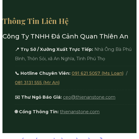
Thông Tin Liên Hệ
Công Ty TNHH Đá Cảnh Quan Thiên An
📍 Trụ Sở / Xưởng Xuất Trực Tiếp:
Nhà Ông Bà Phú
Bình, Thôn Sỏi, xã An Nghĩa, Tỉnh Phú Thọ
📞 Hotline Chuyên Viên:
091 621 5057 (Ms Loan)
/
081 3131 555 (Mr An)
✉️ Thư Ngỏ Báo Giá:
ceo@thienanstone.com
🌐 Cổng Thông Tin:
thienanstone.com