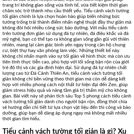
trang trí không gian sống vừa tinh tế, vừa tiết kiệm thời gian
chăm sóc trở thành nhu cầu thiết yếu. Tiểu cảnh vách tường
tối giản chính là lựa chọn hoàn hảo giúp biến những bức
tường trống trải thành điểm nhấn nghệ thuật đầy thư giãn mà
không đòi hỏi nhiều công sức bảo dưỡng. Với mẫu tiểu cảnh
trên tường đơn giản sử dụng đá tự nhiên, đá điêu khắc và đá
mỹ nghệ, bạn có thể tạo ra không gian sống gần gũi với thiên
nhiên, mang lại cảm giác bình yên ngay trong căn hộ chung
cư, biệt thự hay văn phòng làm việc. Những thiết kế này
không chỉ nhấn mạnh vào sự tối giản về hình thức mà còn ưu
tiên tính thực tiễn cao, phù hợp với lối sống bận rộn của giới
trẻ đô thị và các gia đình hiện đại. Sử dụng đá tự nhiên chất
lượng cao từ Đá Cảnh Thiên An, tiểu cảnh vách tường tối
giản không chỉ bền vững theo thời gian mà còn dễ dàng kết
hợp với nhiều phong cách nội thất từ hiện đại đến Zen, giúp
giảm stress hiệu quả và nâng tầm giá trị thẩm mỹ cho không
gian. Bài viết này sẽ phân tích sâu Top 5 phong cách tiểu cảnh
vách tường tối giản dành cho người bận rộn, đồng thời chia
sẻ hướng dẫn chi tiết từ lựa chọn vật liệu đến thi công và bảo
dưỡng, giúp bạn dễ dàng áp dụng ngay mà không mất nhiều
thời gian tìm hiểu.
Tiểu cảnh vách tường tối giản là gì? Xu