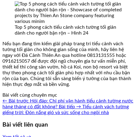
Top 5 phong cách tiểu cảnh vách tường tối giản
dành cho người bận rộn – Hình 24
Nếu bạn đang tìm kiếm giải pháp trang trí tiểu cảnh vách
tường tối giản cho không gian sống của mình, hãy liên hệ
ngay với Đá Cảnh Thiên An qua hotline 0813131555 hoặc
0916215057 để được đội ngũ chuyên gia tư vấn miễn phí,
thiết kế thi công sân vườn, hồ cá Koi, non bộ resort và biệt
thự theo phong cách tối giản phù hợp nhất với nhu cầu bận
rộn của bạn. Chúng tôi sẵn sàng biến ý tưởng của bạn thành
hiện thực đẹp mắt và bền vững.
Bài viết cùng chuyên mục
← Bài trước
Hỏi đáp: Chi phí vận hành tiểu cảnh tường nước
hàng tháng có đắt không?
Bài tiếp →
Tiểu cảnh vách tường
giếng trời: Đón nắng gió và sức sống cho ngôi nhà
Bài viết liên quan
Xem tất cả →