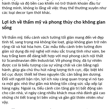
hành thấp và độ bền cao khiến nó trở thành khoản đầu tư
thông minh, không lo lắng về việc thay thế thường xuyên như
các loại decor tạm thời khác.
Lợi ích về thẩm mỹ và phong thủy cho không gian
sống
Về thẩm mỹ, tiểu cảnh vách tường tối giản mang đến vẻ đẹp
tinh tế, sang trọng mà không lòe loẹt, giúp không gian trở nên
rộng rãi và hài hòa hơn. Các mẫu tiểu cảnh trên tường đơn
giản sử dụng đá mỹ nghệ với màu sắc trung tính như xám, be
hay trắng kem dễ dàng kết hợp với mọi phong cách nội thất
từ Scandinavian đến Industrial. Về phong thủy, đá tự nhiên
được coi là biểu tượng của sự vững chãi và cân bằng ngũ
hành, giúp gia chủ thu hút năng lượng tích cực, đặc biệt khi
bố cục được thiết kế theo nguyên tắc cân bằng âm dương.
Đối với người bận rộn, lợi ích này càng quan trọng vì nó tạo
ra một góc nhỏ thư giãn mà không tốn công sức sắp xếp lại
hàng ngày. Ngoài ra, tiểu cảnh còn tăng giá trị bất động sản
cho căn nhà, vì ngày càng nhiều khách mua nhà đánh giá cao
những chi tiết trang trí bền vững và gần gũi thiên nhiên như
vậy.