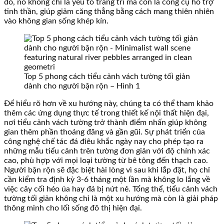
đó, nó không chỉ là yếu tố trang trí mà còn là công cụ hỗ trợ
tinh thần, giúp giảm căng thẳng bằng cách mang thiên nhiên
vào không gian sống khép kín.
Top 5 phong cách tiểu cảnh vách tường tối giản
dành cho người bận rộn – Hình 1
Để hiểu rõ hơn về xu hướng này, chúng ta có thể tham khảo
thêm các ứng dụng thực tế trong thiết kế nội thất hiện đại,
nơi tiểu cảnh vách tường trở thành điểm nhấn giúp không
gian thêm phần thoáng đãng và gần gũi. Sự phát triển của
công nghệ chế tác đá điêu khắc ngày nay cho phép tạo ra
những mẫu tiểu cảnh trên tường đơn giản với độ chính xác
cao, phù hợp với mọi loại tường từ bê tông đến thạch cao.
Người bận rộn sẽ đặc biệt hài lòng vì sau khi lắp đặt, họ chỉ
cần kiểm tra định kỳ 3-6 tháng một lần mà không lo lắng về
việc cây cối héo úa hay đá bị nứt nẻ. Tổng thể, tiểu cảnh vách
tường tối giản không chỉ là một xu hướng mà còn là giải pháp
thông minh cho lối sống đô thị hiện đại.