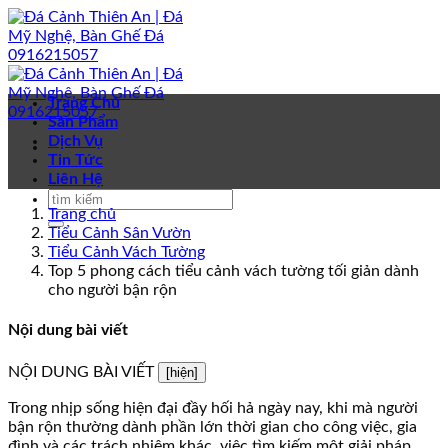
Bỏ
qua
nội
dung
Trang Chủ
Sản Phẩm
Dịch Vụ
Tin Tức
Liên Hệ
Trang chủ
Tiểu Cảnh Sân Vườn
Tiểu Cảnh Vách Tường
Top 5 phong cách tiểu cảnh vách tường tối giản dành
cho người bận rộn
Nội dung bài viết
NỘI DUNG BÀI VIẾT
[hiện]
Trong nhịp sống hiện đại đầy hối hả ngày nay, khi mà người
bận rộn thường dành phần lớn thời gian cho công việc, gia
đình và các trách nhiệm khác, việc tìm kiếm một giải pháp