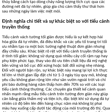
thủy bằng cách tạo dòng chảy năng lượng tích cực qua các
đường nét đá tự nhiên, giúp gia chủ cảm thấy thư thái hơn
sau những ngày làm việc mệt mỏi.
Định nghĩa chi tiết và sự khác biệt so với tiểu cảnh
truyền thống
Tiểu cảnh vách tường tối giản được hiểu là sự kết hợp hài
hòa giữa đá tự nhiên, đá điêu khắc và các yếu tố trang trí tối
ưu nhằm tạo ra một bức tường nghệ thuật đơn giản nhưng
đầy chiều sâu. Khác biệt rõ rệt với tiểu cảnh truyền thống là
ở tính tối giản: không sử dụng quá nhiều cây cối rậm rạp hay
phụ kiện phức tạp, thay vào đó ưu tiên chất liệu đá mỹ nghệ
bền vững và bố cục đối xứng hoặc bất đối xứng nhẹ nhàng.
Đối với người bận rộn, sự khác biệt này mang lại lợi ích thực
tế lớn vì thời gian lắp đặt chỉ từ 1-3 ngày tùy quy mô, không
yêu cầu không gian rộng lớn như sân vườn ngoài trời và chi
phí bảo dưỡng hàng năm thấp hơn đến 70% so với các loại
tiểu cảnh thông thường. Các chuyên gia thiết kế cảnh quan
nhấn mạnh rằng mẫu tiểu cảnh trên tường đơn giản này giúp
cân bằng giữa thẩm mỹ và tiện ích, đặc biệt khi sử dụng đá tự
nhiên có độ bền lên đến hàng chục năm mà không bị phai
màu hay xuống cấp dưới tác động của môi trường đô thị. Qua