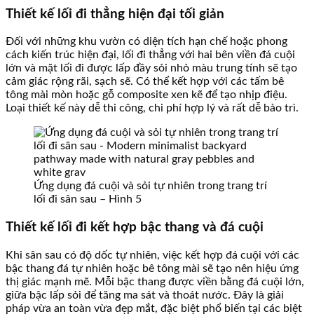
Thiết kế lối đi thẳng hiện đại tối giản
Đối với những khu vườn có diện tích hạn chế hoặc phong
cách kiến trúc hiện đại, lối đi thẳng với hai bên viền đá cuội
lớn và mặt lối đi được lấp đầy sỏi nhỏ màu trung tính sẽ tạo
cảm giác rộng rãi, sạch sẽ. Có thể kết hợp với các tấm bê
tông mài mòn hoặc gỗ composite xen kẽ để tạo nhịp điệu.
Loại thiết kế này dễ thi công, chi phí hợp lý và rất dễ bảo trì.
Ứng dụng đá cuội và sỏi tự nhiên trong trang trí
lối đi sân sau – Hình 5
Thiết kế lối đi kết hợp bậc thang và đá cuội
Khi sân sau có độ dốc tự nhiên, việc kết hợp đá cuội với các
bậc thang đá tự nhiên hoặc bê tông mài sẽ tạo nên hiệu ứng
thị giác mạnh mẽ. Mỗi bậc thang được viền bằng đá cuội lớn,
giữa bậc lấp sỏi để tăng ma sát và thoát nước. Đây là giải
pháp vừa an toàn vừa đẹp mắt, đặc biệt phổ biến tại các biệt