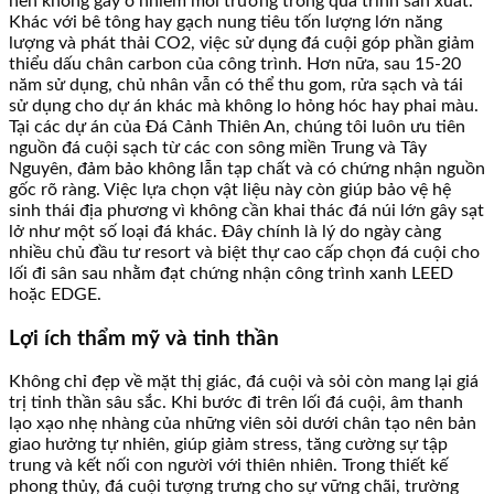
nên không gây ô nhiễm môi trường trong quá trình sản xuất.
Khác với bê tông hay gạch nung tiêu tốn lượng lớn năng
lượng và phát thải CO2, việc sử dụng đá cuội góp phần giảm
thiểu dấu chân carbon của công trình. Hơn nữa, sau 15-20
năm sử dụng, chủ nhân vẫn có thể thu gom, rửa sạch và tái
sử dụng cho dự án khác mà không lo hỏng hóc hay phai màu.
Tại các dự án của Đá Cảnh Thiên An, chúng tôi luôn ưu tiên
nguồn đá cuội sạch từ các con sông miền Trung và Tây
Nguyên, đảm bảo không lẫn tạp chất và có chứng nhận nguồn
gốc rõ ràng. Việc lựa chọn vật liệu này còn giúp bảo vệ hệ
sinh thái địa phương vì không cần khai thác đá núi lớn gây sạt
lở như một số loại đá khác. Đây chính là lý do ngày càng
nhiều chủ đầu tư resort và biệt thự cao cấp chọn đá cuội cho
lối đi sân sau nhằm đạt chứng nhận công trình xanh LEED
hoặc EDGE.
Lợi ích thẩm mỹ và tinh thần
Không chỉ đẹp về mặt thị giác, đá cuội và sỏi còn mang lại giá
trị tinh thần sâu sắc. Khi bước đi trên lối đá cuội, âm thanh
lạo xạo nhẹ nhàng của những viên sỏi dưới chân tạo nên bản
giao hưởng tự nhiên, giúp giảm stress, tăng cường sự tập
trung và kết nối con người với thiên nhiên. Trong thiết kế
phong thủy, đá cuội tượng trưng cho sự vững chãi, trường