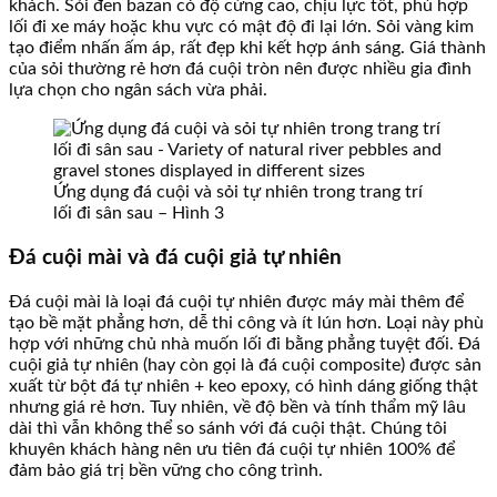
khách. Sỏi đen bazan có độ cứng cao, chịu lực tốt, phù hợp
lối đi xe máy hoặc khu vực có mật độ đi lại lớn. Sỏi vàng kim
tạo điểm nhấn ấm áp, rất đẹp khi kết hợp ánh sáng. Giá thành
của sỏi thường rẻ hơn đá cuội tròn nên được nhiều gia đình
lựa chọn cho ngân sách vừa phải.
Ứng dụng đá cuội và sỏi tự nhiên trong trang trí
lối đi sân sau – Hình 3
Đá cuội mài và đá cuội giả tự nhiên
Đá cuội mài là loại đá cuội tự nhiên được máy mài thêm để
tạo bề mặt phẳng hơn, dễ thi công và ít lún hơn. Loại này phù
hợp với những chủ nhà muốn lối đi bằng phẳng tuyệt đối. Đá
cuội giả tự nhiên (hay còn gọi là đá cuội composite) được sản
xuất từ bột đá tự nhiên + keo epoxy, có hình dáng giống thật
nhưng giá rẻ hơn. Tuy nhiên, về độ bền và tính thẩm mỹ lâu
dài thì vẫn không thể so sánh với đá cuội thật. Chúng tôi
khuyên khách hàng nên ưu tiên đá cuội tự nhiên 100% để
đảm bảo giá trị bền vững cho công trình.