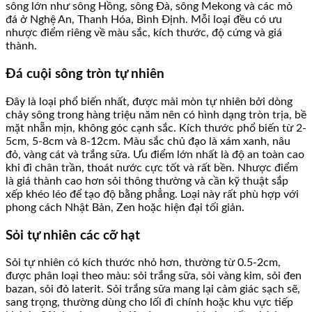
sông lớn như sông Hồng, sông Đà, sông Mekong và các mỏ
đá ở Nghệ An, Thanh Hóa, Bình Định. Mỗi loại đều có ưu
nhược điểm riêng về màu sắc, kích thước, độ cứng và giá
thành.
Đá cuội sông tròn tự nhiên
Đây là loại phổ biến nhất, được mài mòn tự nhiên bởi dòng
chảy sông trong hàng triệu năm nên có hình dạng tròn trịa, bề
mặt nhẵn mịn, không góc cạnh sắc. Kích thước phổ biến từ 2-
5cm, 5-8cm và 8-12cm. Màu sắc chủ đạo là xám xanh, nâu
đỏ, vàng cát và trắng sữa. Ưu điểm lớn nhất là độ an toàn cao
khi đi chân trần, thoát nước cực tốt và rất bền. Nhược điểm
là giá thành cao hơn sỏi thông thường và cần kỹ thuật sắp
xếp khéo léo để tạo độ bằng phẳng. Loại này rất phù hợp với
phong cách Nhật Bản, Zen hoặc hiện đại tối giản.
Sỏi tự nhiên các cỡ hạt
Sỏi tự nhiên có kích thước nhỏ hơn, thường từ 0.5-2cm,
được phân loại theo màu: sỏi trắng sữa, sỏi vàng kim, sỏi đen
bazan, sỏi đỏ laterit. Sỏi trắng sữa mang lại cảm giác sạch sẽ,
sang trọng, thường dùng cho lối đi chính hoặc khu vực tiếp