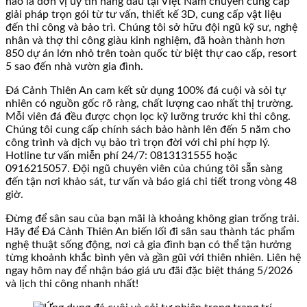
hào là đơn vị uy tín hàng đầu tại Việt Nam chuyên cung cấp
giải pháp trọn gói từ tư vấn, thiết kế 3D, cung cấp vật liệu
đến thi công và bảo trì. Chúng tôi sở hữu đội ngũ kỹ sư, nghệ
nhân và thợ thi công giàu kinh nghiệm, đã hoàn thành hơn
850 dự án lớn nhỏ trên toàn quốc từ biệt thự cao cấp, resort
5 sao đến nhà vườn gia đình.
Đá Cảnh Thiên An cam kết sử dụng 100% đá cuội và sỏi tự
nhiên có nguồn gốc rõ ràng, chất lượng cao nhất thị trường.
Mỗi viên đá đều được chọn lọc kỹ lưỡng trước khi thi công.
Chúng tôi cung cấp chính sách bảo hành lên đến 5 năm cho
công trình và dịch vụ bảo trì trọn đời với chi phí hợp lý.
Hotline tư vấn miễn phí 24/7: 0813131555 hoặc
0916215057. Đội ngũ chuyên viên của chúng tôi sẵn sàng
đến tận nơi khảo sát, tư vấn và báo giá chi tiết trong vòng 48
giờ.
Đừng để sân sau của bạn mãi là khoảng không gian trống trải.
Hãy để Đá Cảnh Thiên An biến lối đi sân sau thành tác phẩm
nghệ thuật sống động, nơi cả gia đình bạn có thể tận hưởng
từng khoảnh khắc bình yên và gần gũi với thiên nhiên. Liên hệ
ngay hôm nay để nhận báo giá ưu đãi đặc biệt tháng 5/2026
và lịch thi công nhanh nhất!