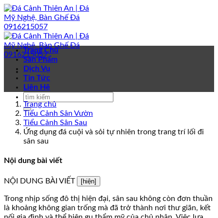
Bỏ
qua
nội
dung
Trang Chủ
Sản Phẩm
Dịch Vụ
Tin Tức
Liên Hệ
Trang chủ
Tiểu Cảnh Sân Vườn
Tiểu Cảnh Sân Sau
Ứng dụng đá cuội và sỏi tự nhiên trong trang trí lối đi
sân sau
Nội dung bài viết
NỘI DUNG BÀI VIẾT
[hiện]
Trong nhịp sống đô thị hiện đại, sân sau không còn đơn thuần
là khoảng không gian trống mà đã trở thành nơi thư giãn, kết
nối gia đình và thể hiện gu thẩm mỹ của chủ nhân. Việc lựa