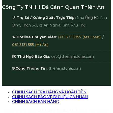
Công Ty TNHH Đá Cảnh Quan Thiên An
📍 Trụ Sở / Xưởng Xuất Trực Tiếp:
Nhà Ông Bà Phú
Bình, Thôn Sỏi, xã An Nghĩa, Tỉnh Phú Thọ
📞 Hotline Chuyên Viên:
091 621 5057 (Ms Loan)
/
081 3131 555 (Mr An)
✉️ Thư Ngỏ Báo Giá:
ceo@thienanstone.com
🌐 Cổng Thông Tin:
thienanstone.com
CHÍNH SÁCH TRẢ HÀNG VÀ HOÀN TIỀN
CHÍNH SÁCH BẢO VỆ DỮ LIỆU CÁ NHÂN
CHÍNH SÁCH BÁN HÀNG
Copyright © 2026
Đá Nghệ Thuật Thiên An
. Mọi quyền