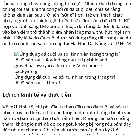
tồn và dòng chảy năng lượng tích cực. Nhiều khách hàng của
chúng tôi sau khi thi công lối đi đá cuội đều chia sẻ rằng
không gian sân sau trở nên “sống” hơn, trẻ em thích chạy
nhảy, người lớn thích ngồi thiền hoặc đọc sách bên lối đi. Kết
hợp với ánh sáng LED âm sàn hoặc đèn lồng đá, lối đi đá cuội
vào ban đêm trở thành điểm nhấn lãng mạn, thu hút mọi ánh
nhìn. Đây là lý do đá cuội được sử dụng rộng rãi trong các dự
án tiểu cảnh sân sau cao cấp tại Hà Nội, Đà Nẵng và TP.HCM.
Ứng dụng đá cuội và sỏi tự nhiên trong trang trí
lối đi sân sau – Hình 1
Lợi ích kinh tế và thực tiễn
Về mặt kinh tế, chi phí đầu tư ban đầu cho đá cuội và sỏi tự
nhiên tuy có thể cao hơn bê tông một chút nhưng chi phí vận
hành và bảo trì lại thấp hơn rất nhiều. Không cần sơn chống
thấm, không lo nứt nẻ do co ngót, không bị rong rêu bám dày
đặc như gạch men. Chỉ cần xịt nước cao áp định kỳ 3-6