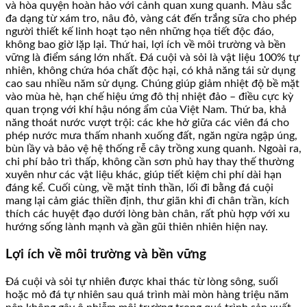
và hòa quyện hoàn hảo với cảnh quan xung quanh. Màu sắc
đa dạng từ xám tro, nâu đỏ, vàng cát đến trắng sữa cho phép
người thiết kế linh hoạt tạo nên những họa tiết độc đáo,
không bao giờ lặp lại. Thứ hai, lợi ích về môi trường và bền
vững là điểm sáng lớn nhất. Đá cuội và sỏi là vật liệu 100% tự
nhiên, không chứa hóa chất độc hại, có khả năng tái sử dụng
cao sau nhiều năm sử dụng. Chúng giúp giảm nhiệt độ bề mặt
vào mùa hè, hạn chế hiệu ứng đô thị nhiệt đảo – điều cực kỳ
quan trọng với khí hậu nóng ẩm của Việt Nam. Thứ ba, khả
năng thoát nước vượt trội: các khe hở giữa các viên đá cho
phép nước mưa thấm nhanh xuống đất, ngăn ngừa ngập úng,
bùn lầy và bảo vệ hệ thống rễ cây trồng xung quanh. Ngoài ra,
chi phí bảo trì thấp, không cần sơn phủ hay thay thế thường
xuyên như các vật liệu khác, giúp tiết kiệm chi phí dài hạn
đáng kể. Cuối cùng, về mặt tinh thần, lối đi bằng đá cuội
mang lại cảm giác thiền định, thư giãn khi đi chân trần, kích
thích các huyệt đạo dưới lòng bàn chân, rất phù hợp với xu
hướng sống lành mạnh và gần gũi thiên nhiên hiện nay.
Lợi ích về môi trường và bền vững
Đá cuội và sỏi tự nhiên được khai thác từ lòng sông, suối
hoặc mỏ đá tự nhiên sau quá trình mài mòn hàng triệu năm