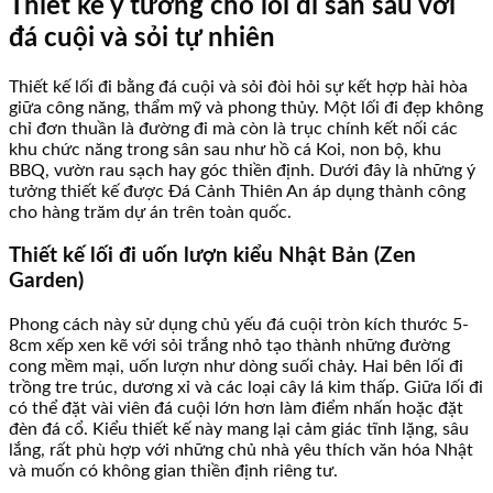
Thiết kế ý tưởng cho lối đi sân sau với
đá cuội và sỏi tự nhiên
Thiết kế lối đi bằng đá cuội và sỏi đòi hỏi sự kết hợp hài hòa
giữa công năng, thẩm mỹ và phong thủy. Một lối đi đẹp không
chỉ đơn thuần là đường đi mà còn là trục chính kết nối các
khu chức năng trong sân sau như hồ cá Koi, non bộ, khu
BBQ, vườn rau sạch hay góc thiền định. Dưới đây là những ý
tưởng thiết kế được Đá Cảnh Thiên An áp dụng thành công
cho hàng trăm dự án trên toàn quốc.
Thiết kế lối đi uốn lượn kiểu Nhật Bản (Zen
Garden)
Phong cách này sử dụng chủ yếu đá cuội tròn kích thước 5-
8cm xếp xen kẽ với sỏi trắng nhỏ tạo thành những đường
cong mềm mại, uốn lượn như dòng suối chảy. Hai bên lối đi
trồng tre trúc, dương xỉ và các loại cây lá kim thấp. Giữa lối đi
có thể đặt vài viên đá cuội lớn hơn làm điểm nhấn hoặc đặt
đèn đá cổ. Kiểu thiết kế này mang lại cảm giác tĩnh lặng, sâu
lắng, rất phù hợp với những chủ nhà yêu thích văn hóa Nhật
và muốn có không gian thiền định riêng tư.