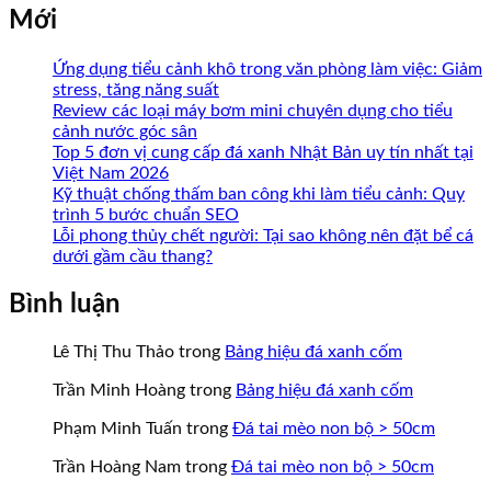
Mới
Ứng dụng tiểu cảnh khô trong văn phòng làm việc: Giảm
stress, tăng năng suất
Review các loại máy bơm mini chuyên dụng cho tiểu
cảnh nước góc sân
Top 5 đơn vị cung cấp đá xanh Nhật Bản uy tín nhất tại
Việt Nam 2026
Kỹ thuật chống thấm ban công khi làm tiểu cảnh: Quy
trình 5 bước chuẩn SEO
Lỗi phong thủy chết người: Tại sao không nên đặt bể cá
dưới gầm cầu thang?
Bình luận
Lê Thị Thu Thảo
trong
Bảng hiệu đá xanh cốm
Trần Minh Hoàng
trong
Bảng hiệu đá xanh cốm
Phạm Minh Tuấn
trong
Đá tai mèo non bộ > 50cm
Trần Hoàng Nam
trong
Đá tai mèo non bộ > 50cm