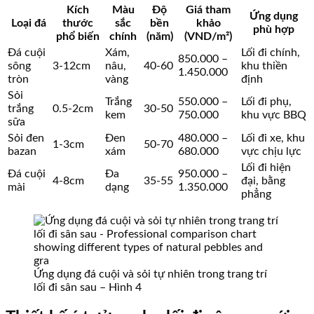
Kích
Màu
Độ
Giá tham
Ứng dụng
Loại đá
thước
sắc
bền
khảo
phù hợp
phổ biến
chính
(năm)
(VND/m²)
Đá cuội
Xám,
Lối đi chính,
850.000 –
sông
3-12cm
nâu,
40-60
khu thiền
1.450.000
tròn
vàng
định
Sỏi
Trắng
550.000 –
Lối đi phụ,
trắng
0.5-2cm
30-50
kem
750.000
khu vực BBQ
sữa
Sỏi đen
Đen
480.000 –
Lối đi xe, khu
1-3cm
50-70
bazan
xám
680.000
vực chịu lực
Lối đi hiện
Đá cuội
Đa
950.000 –
4-8cm
35-55
đại, bằng
mài
dạng
1.350.000
phẳng
Ứng dụng đá cuội và sỏi tự nhiên trong trang trí
lối đi sân sau – Hình 4