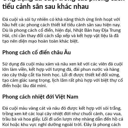
tiểu cảnh sân sau khác nhau
Đá cuội và sỏi tự nhiên có khả năng thích ứng linh hoạt với
hầu hết các phong cách thiết kế tiểu cảnh sân sau hiện nay.
Dù là phong cách cổ điển, hiện đại, Nhật Bản hay Địa Trung
Hải, chỉ cần thay đổi cách sắp xếp và kết hợp vật liệu là đã
tạo nên diện mạo hoàn toàn khác biệt.
Phong cách cổ điển châu Âu
Sử dụng đá cuội màu xám và nâu xen kẽ với các viên đá cuội
lớn làm viền, kết hợp với tượng đá, đài phun nước và hàng
rào cây thấp cắt tỉa hình học. Lối đi được thiết kế đối xứng,
tạo cảm giác sang trọng, lịch lãm rất phù hợp với biệt thự cổ
điển hoặc lâu đài mini.
Phong cách nhiệt đới Việt Nam
Đá cuội màu vàng cát và nâu đỏ được kết hợp với sỏi trắng,
trồng xen kẽ các loại cây nhiệt đới như chuối cảnh, cau vua,
trầu bà và hoa giấy. Lối đi uốn lượn nhẹ nhàng dẫn đến hồ cá
Koi hoặc khu vực nghỉ dưỡng ngoài trời. Đây là phong cách