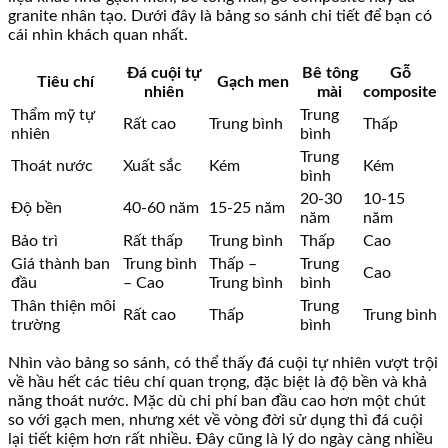
granite nhân tạo. Dưới đây là bảng so sánh chi tiết để bạn có
cái nhìn khách quan nhất.
Đá cuội tự
Bê tông
Gỗ
Tiêu chí
Gạch men
nhiên
mài
composite
Thẩm mỹ tự
Trung
Rất cao
Trung bình
Thấp
nhiên
bình
Trung
Thoát nước
Xuất sắc
Kém
Kém
bình
20-30
10-15
Độ bền
40-60 năm
15-25 năm
năm
năm
Bảo trì
Rất thấp
Trung bình
Thấp
Cao
Giá thành ban
Trung bình
Thấp –
Trung
Cao
đầu
– Cao
Trung bình
bình
Thân thiện môi
Trung
Rất cao
Thấp
Trung bình
trường
bình
Nhìn vào bảng so sánh, có thể thấy đá cuội tự nhiên vượt trội
về hầu hết các tiêu chí quan trọng, đặc biệt là độ bền và khả
năng thoát nước. Mặc dù chi phí ban đầu cao hơn một chút
so với gạch men, nhưng xét về vòng đời sử dụng thì đá cuội
lại tiết kiệm hơn rất nhiều. Đây cũng là lý do ngày càng nhiều