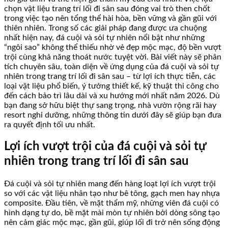
chọn vật liệu trang trí lối đi sân sau đóng vai trò then chốt
trong việc tạo nên tổng thể hài hòa, bền vững và gần gũi với
thiên nhiên. Trong số các giải pháp đang được ưa chuộng
nhất hiện nay, đá cuội và sỏi tự nhiên nổi bật như những
“ngôi sao” không thể thiếu nhờ vẻ đẹp mộc mạc, độ bền vượt
trội cùng khả năng thoát nước tuyệt vời. Bài viết này sẽ phân
tích chuyên sâu, toàn diện về ứng dụng của đá cuội và sỏi tự
nhiên trong trang trí lối đi sân sau – từ lợi ích thực tiễn, các
loại vật liệu phổ biến, ý tưởng thiết kế, kỹ thuật thi công cho
đến cách bảo trì lâu dài và xu hướng mới nhất năm 2026. Dù
bạn đang sở hữu biệt thự sang trọng, nhà vườn rộng rãi hay
resort nghỉ dưỡng, những thông tin dưới đây sẽ giúp bạn đưa
ra quyết định tối ưu nhất.
Lợi ích vượt trội của đá cuội và sỏi tự
nhiên trong trang trí lối đi sân sau
Đá cuội và sỏi tự nhiên mang đến hàng loạt lợi ích vượt trội
so với các vật liệu nhân tạo như bê tông, gạch men hay nhựa
composite. Đầu tiên, về mặt thẩm mỹ, những viên đá cuội có
hình dạng tự do, bề mặt mài mòn tự nhiên bởi dòng sông tạo
nên cảm giác mộc mạc, gần gũi, giúp lối đi trở nên sống động