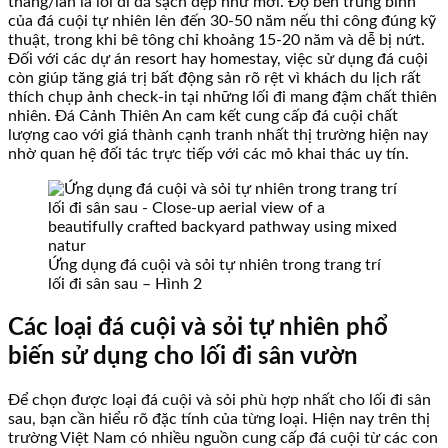
tháng/lần là lối đi đã sạch đẹp như mới. Độ bền trung bình
của đá cuội tự nhiên lên đến 30-50 năm nếu thi công đúng kỹ
thuật, trong khi bê tông chỉ khoảng 15-20 năm và dễ bị nứt.
Đối với các dự án resort hay homestay, việc sử dụng đá cuội
còn giúp tăng giá trị bất động sản rõ rệt vì khách du lịch rất
thích chụp ảnh check-in tại những lối đi mang đậm chất thiên
nhiên. Đá Cảnh Thiên An cam kết cung cấp đá cuội chất
lượng cao với giá thành cạnh tranh nhất thị trường hiện nay
nhờ quan hệ đối tác trực tiếp với các mỏ khai thác uy tín.
Ứng dụng đá cuội và sỏi tự nhiên trong trang trí
lối đi sân sau – Hình 2
Các loại đá cuội và sỏi tự nhiên phổ
biến sử dụng cho lối đi sân vườn
Để chọn được loại đá cuội và sỏi phù hợp nhất cho lối đi sân
sau, bạn cần hiểu rõ đặc tính của từng loại. Hiện nay trên thị
trường Việt Nam có nhiều nguồn cung cấp đá cuội từ các con