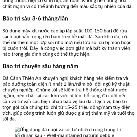
dùng thuốc diệt cỏ sinh học an toàn. Không nên dùng hóa
chất mạnh vì có thể ảnh hưởng đến màu sắc tự nhiên của đá.
Bảo trì sâu 3-6 tháng/lần
Sử dụng máy xịt nước cao áp (áp suất 100-150 bar) để rửa
sạch bụi bẩn, rong rêu bám trên bề mặt đá. Sau khi rửa, có
thể rải thêm một lớp sỏi nhỏ mới nếu lớp sỏi cũ bị mòn hoặc
bị cuốn trôi. Đây là công việc đơn giản mà bất kỳ thành viên
nào trong gia đình cũng có thể thực hiện.
Bảo trì chuyên sâu hàng năm
Đá Cảnh Thiên An khuyến nghị khách hàng nên kiểm tra và
bảo dưỡng toàn diện ít nhất 1 lần/năm bởi đội ngũ kỹ thuật
chuyên nghiệp. Chúng tôi sẽ kiểm tra hệ thống thoát nước
ngầm, nén chặt lại các khu vực bị lún, bổ sung đá cuội nếu
cần và tư vấn các biện pháp bảo vệ lâu dài. Dịch vụ bảo trì
trọn gói của chúng tôi chỉ từ 15-25 triệu đồng/năm tùy diện
tích, giúp công trình luôn giữ được giá trị thẩm mỹ và tuổi thọ
tối đa.