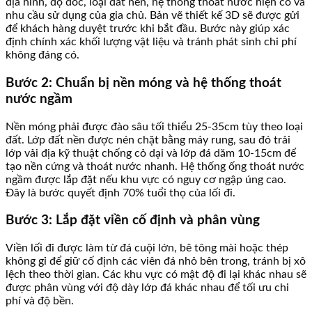
địa hình, độ dốc, loại đất nền, hệ thống thoát nước hiện có và
nhu cầu sử dụng của gia chủ. Bản vẽ thiết kế 3D sẽ được gửi
để khách hàng duyệt trước khi bắt đầu. Bước này giúp xác
định chính xác khối lượng vật liệu và tránh phát sinh chi phí
không đáng có.
Bước 2: Chuẩn bị nền móng và hệ thống thoát
nước ngầm
Nền móng phải được đào sâu tối thiểu 25-35cm tùy theo loại
đất. Lớp đất nền được nén chặt bằng máy rung, sau đó trải
lớp vải địa kỹ thuật chống cỏ dại và lớp đá dăm 10-15cm để
tạo nền cứng và thoát nước nhanh. Hệ thống ống thoát nước
ngầm được lắp đặt nếu khu vực có nguy cơ ngập úng cao.
Đây là bước quyết định 70% tuổi thọ của lối đi.
Bước 3: Lắp đặt viền cố định và phân vùng
Viền lối đi được làm từ đá cuội lớn, bê tông mài hoặc thép
không gỉ để giữ cố định các viên đá nhỏ bên trong, tránh bị xô
lệch theo thời gian. Các khu vực có mật độ đi lại khác nhau sẽ
được phân vùng với độ dày lớp đá khác nhau để tối ưu chi
phí và độ bền.