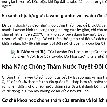
nóng lạnh xen kẽ. Đặc biệt, khi lắp đặt lavabo đá hoa cương tr
ngợm.
So sánh chịu lực giữa lavabo granite và lavabo đá c
Đá cẩm thạch tuy đẹp nhưng độ cứng thấp hơn, dễ bị xước và nứ
mạnh. Lavabo kính thì sang trọng nhưng cực kỳ giòn, chỉ cần 
chịu nhiệt lên đến 200°C mà không bị biến dạng hay nứt. Đây là
resort và biệt thự riêng. Để có thêm thông tin chi tiết về cách
không gian, hãy liên hệ ngay với đội ngũ chuyên gia của Đá Cả
Ưu Điểm Vượt Trội Của Lavabo Đá Hoa cương (Granite) 
Khả Năng Chống Thấm Nước Tuyệt Đối C
Chống thấm là yếu tố sống còn của bất kỳ lavabo nào vì môi t
0,1% đến 0,4% theo tiêu chuẩn quốc tế – thấp hơn rất nhiều so
rỗng liên thông cho phép nước thấm sâu. Sau khi đánh bóng v
và dễ dàng lau khô mà không để lại vết ố hay mùi hôi.
Cơ chế khoa học chống thấm của granite và lợi ích 