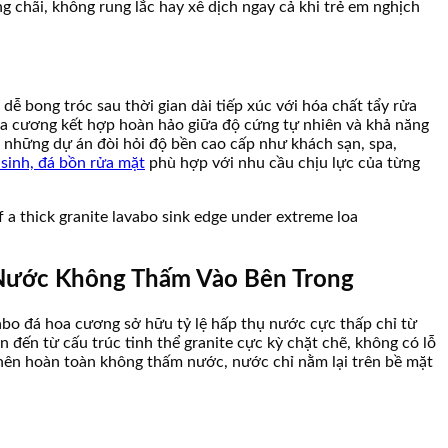
g chãi, không rung lắc hay xê dịch ngay cả khi trẻ em nghịch
 bong tróc sau thời gian dài tiếp xúc với hóa chất tẩy rửa
hoa cương kết hợp hoàn hảo giữa độ cứng tự nhiên và khả năng
ho những dự án đòi hỏi độ bền cao cấp như khách sạn, spa,
 sinh, đá bồn rửa mặt
phù hợp với nhu cầu chịu lực của từng
 Nước Không Thấm Vào Bên Trong
abo đá hoa cương sở hữu tỷ lệ hấp thụ nước cực thấp chỉ từ
đến từ cấu trúc tinh thể granite cực kỳ chặt chẽ, không có lỗ
 nên hoàn toàn không thấm nước, nước chỉ nằm lại trên bề mặt