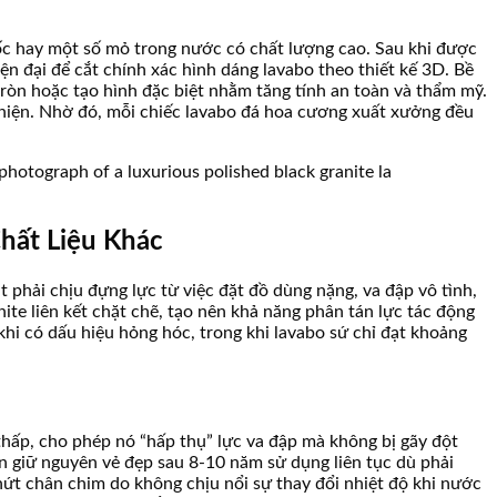
Quốc hay một số mỏ trong nước có chất lượng cao. Sau khi được
 đại để cắt chính xác hình dáng lavabo theo thiết kế 3D. Bề
òn hoặc tạo hình đặc biệt nhằm tăng tính an toàn và thẩm mỹ.
thiện. Nhờ đó, mỗi chiếc lavabo đá hoa cương xuất xưởng đều
hất Liệu Khác
 phải chịu đựng lực từ việc đặt đồ dùng nặng, va đập vô tình,
ite liên kết chặt chẽ, tạo nên khả năng phân tán lực tác động
i có dấu hiệu hỏng hóc, trong khi lavabo sứ chỉ đạt khoảng
thấp, cho phép nó “hấp thụ” lực va đập mà không bị gãy đột
ẫn giữ nguyên vẻ đẹp sau 8-10 năm sử dụng liên tục dù phải
nứt chân chim do không chịu nổi sự thay đổi nhiệt độ khi nước