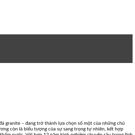
t đá granite – đang trở thành lựa chọn số một của những chủ
cương còn là biểu tượng của sự sang trọng tự nhiên, kết hợp
g thấm nước. Với hơn 12 năm kinh nghiệm chuyên sâu trong lĩnh