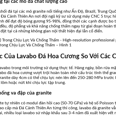
g tại các mỏ đá chất lượng cao
 khối đá tại các mỏ granite nổi tiếng như Ấn Độ, Brazil, Trung 
Đá Cảnh Thiên An nơi đội ngũ kỹ sư sử dụng máy CNC 5 trục hiện
nh để đạt độ bóng gương 95-98%, đồng thời các cạnh được bo tr
 đều, độ phẳng và khả năng chống thấm ngay từ giai đoạn hoàn 
ặt tại cả những không gian nội thất hiện đại lẫn cổ điển.
Trong Chịu Lực Và Chống Thấm – Hình 1
c Của Lavabo Đá Hoa Cương So Với Các C
lavabo trong môi trường sử dụng thực tế. Hàng ngày, bồn rửa mặt
abo đá hoa cương vượt trội hoàn toàn nhờ cấu trúc tinh thể gran
anite dày 4cm có thể chịu lực nén lên đến 250-280 MPa trước kh
 lõm hoặc nứt khi chịu lực tập trung.
hống va đập của granite
te tự nhiên có modul đàn hồi cao (50-70 GPa) và hệ số Poisson 
 cao cấp mà Đá Cảnh Thiên An từng thi công, lavabo đá granite v
, nhiều loại lavabo sứ nhập khẩu sau 3-4 năm đã xuất hiện vết 