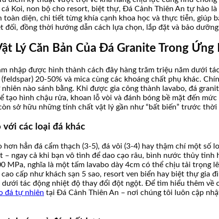
hồ cá Koi, non bộ cho resort, biệt thự, Đá Cảnh Thiên An tự hào
toàn diện, chi tiết từng khía cạnh khoa học và thực tiễn, giúp bạn
yệt đối, đồng thời hướng dẫn cách lựa chọn, lắp đặt và bảo dư
Vật Lý Căn Bản Của Đá Granite Trong Ứn
xâm nhập được hình thành cách đây hàng trăm triệu năm dưới tác
feldspar) 20-50% và mica cùng các khoáng chất phụ khác. Chính 
ự nhiên nào sánh bằng. Khi được gia công thành lavabo, đá grani
 tạo hình chậu rửa, khoan lỗ vòi và đánh bóng bề mặt đến mức
òn sở hữu những tính chất vật lý gần như “bất biến” trước thời
với các loại đá khác
hơn hẳn đá cẩm thạch (3-5), đá vôi (3-4) hay thậm chí một số lo
 – ngay cả khi bạn vô tình để dao cạo râu, bình nước thủy tinh 
00 MPa, nghĩa là một tấm lavabo dày 4cm có thể chịu tải trọng 
 cao cấp như khách sạn 5 sao, resort ven biển hay biệt thự gia đ
ứt dưới tác động nhiệt độ thay đổi đột ngột. Để tìm hiểu thêm v
o đá tự nhiên
tại Đá Cảnh Thiên An – nơi chúng tôi luôn cập nh