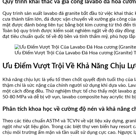
Quy trình khai thác và gia công lavabo đá hoa cươn
Quy trình sản xuất lavabo đá granite bắt đầu từ việc khai thác
cưa thành tấm lớn, đá được vận chuyển về xưởng gia công của 
mặt được đánh bóng liên tục bằng bột kim cương từ thô đến ti
Toàn bộ quy trình được kiểm soát nghiêm ngặt về độ dày đồng
đạt tiêu chuẩn quốc tế về độ bền và tính thẩm mỹ, phù hợp lắp đ
Ưu Điểm Vượt Trội Của Lavabo Đá Hoa cương (Granite) 
Ưu Điểm Vượt Trội Về Khả Năng Chịu Lự
Khả năng chịu lực là yếu tố then chốt quyết định tuổi thọ của 
thậm chí là sức nặng của chính người sử dụng khi dựa vào. Lav
một cách đồng đều. Thử nghiệm thực tế cho thấy một lavabo gr
50-80 MPa và dễ bị vỡ vụn, lavabo composite hay acrylic thì bị
Phân tích khoa học về cường độ nén và khả năng c
Theo các tiêu chuẩn ASTM và TCVN về vật liệu xây dựng, grani
ngột như vật liệu giòn. Trong các biệt thự ven biển hay resort
chịu môi trường ẩm mặn và tần suất sử dụng cực cao. Ngược lại