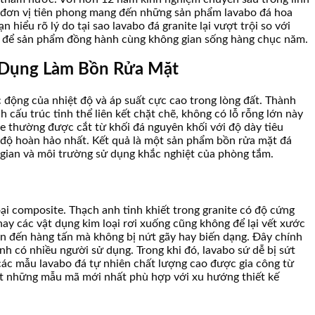
 là đơn vị tiên phong mang đến những sản phẩm lavabo đá hoa
 hiểu rõ lý do tại sao lavabo đá granite lại vượt trội so với
ỡng để sản phẩm đồng hành cùng không gian sống hàng chục năm.
g Dụng Làm Bồn Rửa Mặt
 động của nhiệt độ và áp suất cực cao trong lòng đất. Thành
cấu trúc tinh thể liên kết chặt chẽ, không có lỗ rỗng lớn này
te thường được cắt từ khối đá nguyên khối với độ dày tiêu
 độ hoàn hảo nhất. Kết quả là một sản phẩm bồn rửa mặt đá
 gian và môi trường sử dụng khắc nghiệt của phòng tắm.
ại composite. Thạch anh tinh khiết trong granite có độ cứng
hay các vật dụng kim loại rơi xuống cũng không để lại vết xước
lên đến hàng tấn mà không bị nứt gãy hay biến dạng. Đây chính
ình có nhiều người sử dụng. Trong khi đó, lavabo sứ dễ bị sứt
ề các mẫu lavabo đá tự nhiên chất lượng cao được gia công từ
ật những mẫu mã mới nhất phù hợp với xu hướng thiết kế