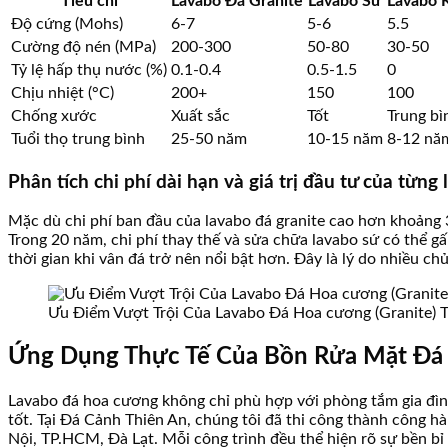
Tiêu chí
Lavabo Đá Granite
Lavabo Sứ
Lavabo 
Độ cứng (Mohs)
6-7
5-6
5.5
Cường độ nén (MPa)
200-300
50-80
30-50
Tỷ lệ hấp thụ nước (%)
0.1-0.4
0.5-1.5
0
Chịu nhiệt (°C)
200+
150
100
Chống xước
Xuất sắc
Tốt
Trung bì
Tuổi thọ trung bình
25-50 năm
10-15 năm
8-12 nă
Phân tích chi phí dài hạn và giá trị đầu tư của từng 
Mặc dù chi phí ban đầu của lavabo đá granite cao hơn khoảng 3
Trong 20 năm, chi phí thay thế và sửa chữa lavabo sứ có thể gấ
thời gian khi vân đá trở nên nổi bật hơn. Đây là lý do nhiều c
Ưu Điểm Vượt Trội Của Lavabo Đá Hoa cương (Granite) 
Ứng Dụng Thực Tế Của Bồn Rửa Mặt Đá 
Lavabo đá hoa cương không chỉ phù hợp với phòng tắm gia đình
tốt. Tại Đá Cảnh Thiên An, chúng tôi đã thi công thành công h
Nội, TP.HCM, Đà Lạt. Mỗi công trình đều thể hiện rõ sự bền bỉ 