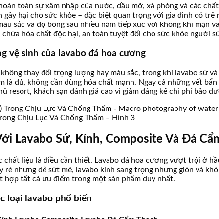
oàn toàn sự xâm nhập của nước, dầu mỡ, xà phòng và các chất t
gây hại cho sức khỏe – đặc biệt quan trọng với gia đình có trẻ n
àu sắc và độ bóng sau nhiều năm tiếp xúc với không khí mặn và 
g chứa hóa chất độc hại, an toàn tuyệt đối cho sức khỏe người s
g vệ sinh của lavabo đá hoa cương
không thay đổi trọng lượng hay màu sắc, trong khi lavabo sứ và
ấm là đủ, không cần dùng hóa chất mạnh. Ngay cả những vết bẩ
hủ resort, khách sạn đánh giá cao vì giảm đáng kể chi phí bảo dư
Trong Chịu Lực Và Chống Thấm – Hình 3
Với Lavabo Sứ, Kính, Composite Và Đá Cẩ
 chất liệu là điều cần thiết. Lavabo đá hoa cương vượt trội ở hầ
y rẻ nhưng dễ sứt mẻ, lavabo kính sang trọng nhưng giòn và khó 
t hợp tất cả ưu điểm trong một sản phẩm duy nhất.
c loại lavabo phổ biến