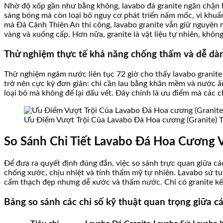
Nhờ độ xốp gần như bằng không, lavabo đá granite ngăn chặn h
sáng bóng mà còn loại bỏ nguy cơ phát triển nấm mốc, vi khuẩn 
mà Đá Cảnh Thiên An thi công, lavabo granite vẫn giữ nguyên m
vàng và xuống cấp. Hơn nữa, granite là vật liệu tự nhiên, khôn
Thử nghiệm thực tế khả năng chống thấm và dễ dàn
Thử nghiệm ngâm nước liên tục 72 giờ cho thấy lavabo granite 
trở nên cực kỳ đơn giản: chỉ cần lau bằng khăn mềm và nước 
loại bỏ mà không để lại dấu vết. Đây chính là ưu điểm mà các c
Ưu Điểm Vượt Trội Của Lavabo Đá Hoa cương (Granite) 
So Sánh Chi Tiết Lavabo Đá Hoa Cương 
Để đưa ra quyết định đúng đắn, việc so sánh trực quan giữa các
chống xước, chịu nhiệt và tính thẩm mỹ tự nhiên. Lavabo sứ tu
cẩm thạch đẹp nhưng dễ xước và thấm nước. Chỉ có granite kế
Bảng so sánh các chỉ số kỹ thuật quan trọng giữa cá