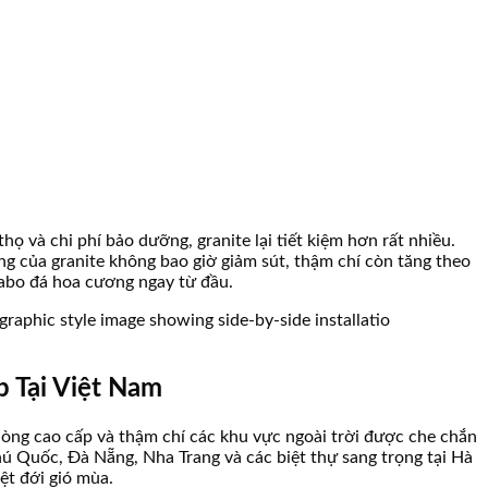
 và chi phí bảo dưỡng, granite lại tiết kiệm hơn rất nhiều.
ọng của granite không bao giờ giảm sút, thậm chí còn tăng theo
avabo đá hoa cương ngay từ đầu.
 Tại Việt Nam
hòng cao cấp và thậm chí các khu vực ngoài trời được che chắn
Phú Quốc, Đà Nẵng, Nha Trang và các biệt thự sang trọng tại Hà
ệt đới gió mùa.