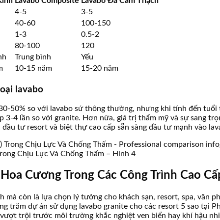
Kính
Lavabo Composite
Lavabo Đá Cẩm Thạch
4-5
3-5
40-60
100-150
1-3
0.5-2
80-100
120
nh
Trung bình
Yếu
m
10-15 năm
15-20 năm
loại lavabo
0-50% so với lavabo sứ thông thường, nhưng khi tính đến tuổi thọ
p 3-4 lần so với granite. Hơn nữa, giá trị thẩm mỹ và sự sang tr
hủ đầu tư resort và biệt thự cao cấp sẵn sàng đầu tư mạnh vào l
Trong Chịu Lực Và Chống Thấm – Hình 4
Hoa Cương Trong Các Công Trình Cao Cấp
 mà còn là lựa chọn lý tưởng cho khách sạn, resort, spa, văn p
àng trăm dự án sử dụng lavabo granite cho các resort 5 sao tại 
vượt trội trước môi trường khắc nghiệt ven biển hay khí hậu nhi