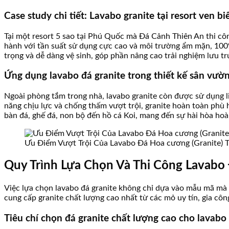
Case study chi tiết: Lavabo granite tại resort ven bi
Tại một resort 5 sao tại Phú Quốc mà Đá Cảnh Thiên An thi cô
hành với tần suất sử dụng cực cao và môi trường ẩm mặn, 100
trọng và dễ dàng vệ sinh, góp phần nâng cao trải nghiệm lưu tr
Ứng dụng lavabo đá granite trong thiết kế sân vườn
Ngoài phòng tắm trong nhà, lavabo granite còn được sử dụng li
năng chịu lực và chống thấm vượt trội, granite hoàn toàn phù h
bàn đá, ghế đá, non bộ đến hồ cá Koi, mang đến sự hài hòa hoàn
Ưu Điểm Vượt Trội Của Lavabo Đá Hoa cương (Granite) 
Quy Trình Lựa Chọn Và Thi Công Lavabo
Việc lựa chọn lavabo đá granite không chỉ dựa vào mẫu mã mà c
cung cấp granite chất lượng cao nhất từ các mỏ uy tín, gia côn
Tiêu chí chọn đá granite chất lượng cao cho lavabo