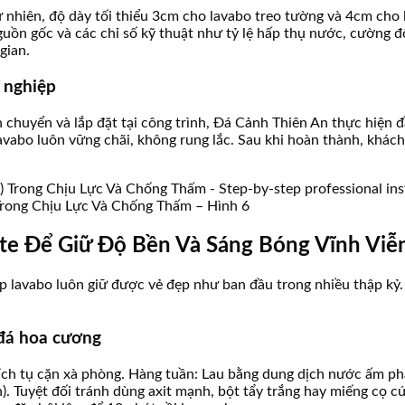
ự nhiên, độ dày tối thiểu 3cm cho lavabo treo tường và 4cm ch
guồn gốc và các chỉ số kỹ thuật như tỷ lệ hấp thụ nước, cường đ
gian.
n nghiệp
ận chuyển và lắp đặt tại công trình, Đá Cảnh Thiên An thực hiện 
abo luôn vững chãi, không rung lắc. Sau khi hoàn thành, khách
Trong Chịu Lực Và Chống Thấm – Hình 6
e Để Giữ Độ Bền Và Sáng Bóng Vĩnh Viễ
úp lavabo luôn giữ được vẻ đẹp như ban đầu trong nhiều thập kỷ
 đá hoa cương
ch tụ cặn xà phòng. Hàng tuần: Lau bằng dung dịch nước ấm pha
n). Tuyệt đối tránh dùng axit mạnh, bột tẩy trắng hay miếng cọ 