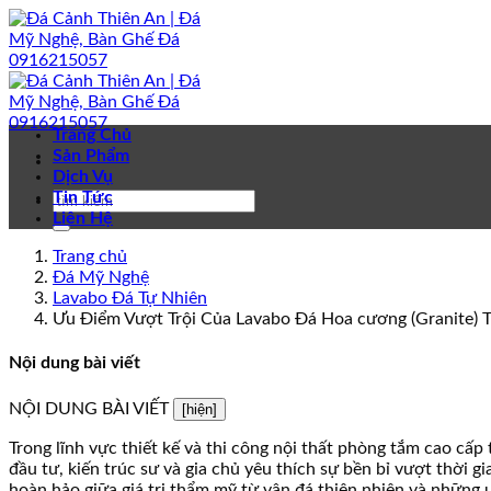
Bỏ
qua
nội
dung
Trang Chủ
Sản Phẩm
Dịch Vụ
Tin Tức
Liên Hệ
Trang chủ
Đá Mỹ Nghệ
Lavabo Đá Tự Nhiên
Ưu Điểm Vượt Trội Của Lavabo Đá Hoa cương (Granite) 
Nội dung bài viết
NỘI DUNG BÀI VIẾT
[hiện]
Trong lĩnh vực thiết kế và thi công nội thất phòng tắm cao cấ
đầu tư, kiến trúc sư và gia chủ yêu thích sự bền bỉ vượt thời g
hoàn hảo giữa giá trị thẩm mỹ từ vân đá thiên nhiên và những