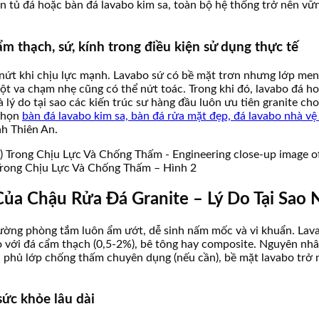
ên tủ đá hoặc bàn đá lavabo kim sa, toàn bộ hệ thống trở nên vữn
ẩm thạch, sứ, kính trong điều kiện sử dụng thực tế
t khi chịu lực mạnh. Lavabo sứ có bề mặt trơn nhưng lớp men dễ
một va chạm nhẹ cũng có thể nứt toác. Trong khi đó, lavabo đá 
 lý do tại sao các kiến trúc sư hàng đầu luôn ưu tiên granite c
 chọn
bàn đá lavabo kim sa, bàn đá rửa mặt đẹp, đá lavabo nhà vệ
nh Thiên An.
Trong Chịu Lực Và Chống Thấm – Hình 2
ủa Chậu Rửa Đá Granite – Lý Do Tại Sao
rường phòng tắm luôn ẩm ướt, dễ sinh nấm mốc và vi khuẩn. Lav
 với đá cẩm thạch (0,5-2%), bê tông hay composite. Nguyên nhân 
à phủ lớp chống thấm chuyên dụng (nếu cần), bề mặt lavabo trở
sức khỏe lâu dài