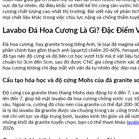
vực đá tự nhiên, đá điêu khắc và thiết kế thi công sân vườn, 
cương chất lượng cao nhất thị trường. Bài viết này sẽ phân tích 
mọi chất liệu khác trong việc chịu lực nặng và chống thấm tu
Lavabo Đá Hoa Cương Là Gì? Đặc Điểm 
Đá hoa cương, hay granite trong tiếng Anh, là loại đá magma 
phần chính bao gồm thạch anh (quartz) chiếm 20-60%, fenspat (
đã tạo nên độ cứng và độ bền cơ học vượt trội mà ít vật liệu t
chuẩn từ 3cm đến 5cm, sau đó được CNC gia công chính xác để
hoa cương không chỉ đẹp mắt với vân đá tự nhiên độc đáo mà c
Cấu tạo hóa học và độ cứng Mohs của đá granite so 
Độ cứng của granite theo thang Mohs dao động từ 6 đến 7, cao 
lên đến 7, giúp bề mặt lavabo đá hoa cương chống xước cực tốt
sâu. Ngoài ra, cường độ chịu nén của granite có thể đạt 200-3
là lý do lavabo đá granite được ưa chuộng trong các công trình
mẻ chỉ với lực va đập trung bình, lavabo kính thì giòn và dễ n
những khối đá granite tuyển chọn, bạn có thể tham khảo
lavab
2026.