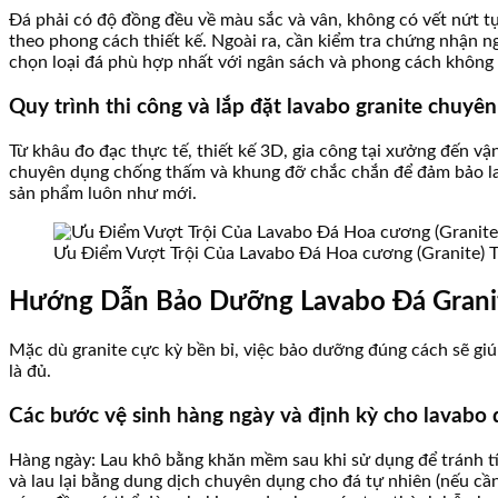
Đá phải có độ đồng đều về màu sắc và vân, không có vết nứt t
theo phong cách thiết kế. Ngoài ra, cần kiểm tra chứng nhận n
chọn loại đá phù hợp nhất với ngân sách và phong cách không 
Quy trình thi công và lắp đặt lavabo granite chuyê
Từ khâu đo đạc thực tế, thiết kế 3D, gia công tại xưởng đến v
chuyên dụng chống thấm và khung đỡ chắc chắn để đảm bảo lav
sản phẩm luôn như mới.
Ưu Điểm Vượt Trội Của Lavabo Đá Hoa cương (Granite) 
Hướng Dẫn Bảo Dưỡng Lavabo Đá Granit
Mặc dù granite cực kỳ bền bỉ, việc bảo dưỡng đúng cách sẽ gi
là đủ.
Các bước vệ sinh hàng ngày và định kỳ cho lavabo
Hàng ngày: Lau khô bằng khăn mềm sau khi sử dụng để tránh tí
và lau lại bằng dung dịch chuyên dụng cho đá tự nhiên (nếu cầ