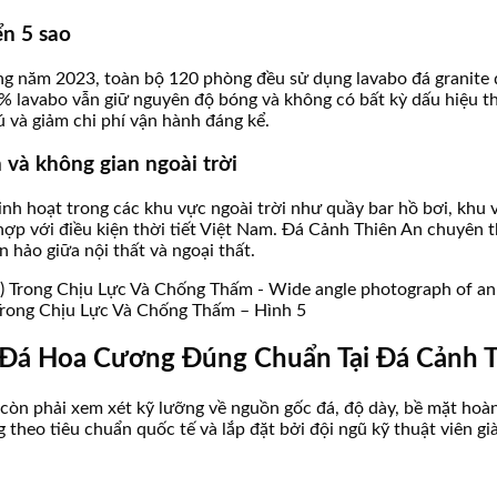
ển 5 sao
ng năm 2023, toàn bộ 120 phòng đều sử dụng lavabo đá granite đ
% lavabo vẫn giữ nguyên độ bóng và không có bất kỳ dấu hiệu t
ú và giảm chi phí vận hành đáng kể.
 và không gian ngoài trời
nh hoạt trong các khu vực ngoài trời như quầy bar hồ bơi, khu v
ợp với điều kiện thời tiết Việt Nam. Đá Cảnh Thiên An chuyên th
 hảo giữa nội thất và ngoại thất.
Trong Chịu Lực Và Chống Thấm – Hình 5
 Đá Hoa Cương Đúng Chuẩn Tại Đá Cảnh 
òn phải xem xét kỹ lưỡng về nguồn gốc đá, độ dày, bề mặt hoàn 
g theo tiêu chuẩn quốc tế và lắp đặt bởi đội ngũ kỹ thuật viên gi