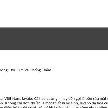
Trong Chịu Lực Và Chống Thấm
p tại Việt Nam, lavabo đá hoa cương – hay còn gọi là bồn rửa mặ
ian. Không chỉ đơn thuần là một thiết bị vệ sinh, lavabo đá hoa 
 ưu điểm kỹ thuật vượt trội về khả năng chịu lực cũng như chốn