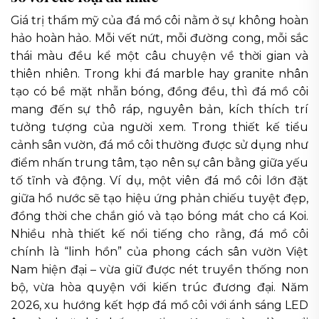
Giá trị thẩm mỹ của đá mồ côi nằm ở sự không hoàn
hảo hoàn hảo. Mỗi vết nứt, mỗi đường cong, mỗi sắc
thái màu đều kể một câu chuyện về thời gian và
thiên nhiên. Trong khi đá marble hay granite nhân
tạo có bề mặt nhẵn bóng, đồng đều, thì đá mồ côi
mang đến sự thô ráp, nguyên bản, kích thích trí
tưởng tượng của người xem. Trong thiết kế tiểu
cảnh sân vườn, đá mồ côi thường được sử dụng như
điểm nhấn trung tâm, tạo nên sự cân bằng giữa yếu
tố tĩnh và động. Ví dụ, một viên đá mồ côi lớn đặt
giữa hồ nước sẽ tạo hiệu ứng phản chiếu tuyệt đẹp,
đồng thời che chắn gió và tạo bóng mát cho cá Koi.
Nhiều nhà thiết kế nổi tiếng cho rằng, đá mồ côi
chính là “linh hồn” của phong cách sân vườn Việt
Nam hiện đại – vừa giữ được nét truyền thống non
bộ, vừa hòa quyện với kiến trúc đương đại. Năm
2026, xu hướng kết hợp đá mồ côi với ánh sáng LED