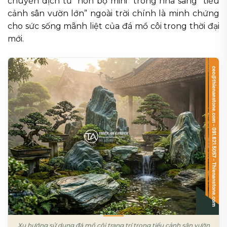
chuyển dịch từ “non bộ mini” trong nhà sang “tiểu
cảnh sân vườn lớn” ngoài trời chính là minh chứng
cho sức sống mãnh liệt của đá mồ côi trong thời đại
mới.
Xu hướng sử dụng đá mồ côi trang trí trong tiểu cảnh sân vườn