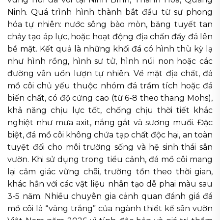
Ninh. Quá trình hình thành bắt đầu từ sự phong
hóa tự nhiên: nước sông bào mòn, băng tuyết tan
chảy tạo áp lực, hoặc hoạt động địa chấn đẩy đá lên
bề mặt. Kết quả là những khối đá có hình thù kỳ lạ
như hình rồng, hình sư tử, hình núi non hoặc các
đường vân uốn lượn tự nhiên. Về mặt địa chất, đá
mồ côi chủ yếu thuộc nhóm đá trầm tích hoặc đá
biến chất, có độ cứng cao (từ 6-8 theo thang Mohs),
khả năng chịu lực tốt, chống chịu thời tiết khắc
nghiệt như mưa axit, nắng gắt và sương muối. Đặc
biệt, đá mồ côi không chứa tạp chất độc hại, an toàn
tuyệt đối cho môi trường sống và hệ sinh thái sân
vườn. Khi sử dụng trong tiểu cảnh, đá mồ côi mang
lại cảm giác vững chãi, trường tồn theo thời gian,
khác hẳn với các vật liệu nhân tạo dễ phai màu sau
3-5 năm. Nhiều chuyên gia cảnh quan đánh giá đá
mồ côi là “vàng trắng” của ngành thiết kế sân vườn