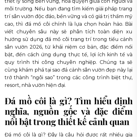
triết lý sống bền vững, hòa quyện giữa con người và
môi trường. Nếu bạn đang tìm kiếm giải pháp trang
trí sân vườn độc đáo, bền vững và có giá trị thẩm mỹ
cao, thì đá mồ côi chính là lựa chọn hoàn hảo. Bài
viết chuyên sâu này sẽ phân tích toàn diện xu
hướng sử dụng đá mồ côi trang trí trong tiểu cảnh
sân vườn 2026, từ khái niệm cơ bản, đặc điểm nổi
bật, đến cách ứng dụng thực tế, lợi ích kinh tế và
quy trình thi công chuyên nghiệp. Chúng ta sẽ
cùng khám phá tại sao đá cảnh sân vườn đẹp này lại
trở thành “ngôi sao” trong các công trình biệt thự,
resort, nhà vườn hiện đại.
Đá mồ côi là gì? Tìm hiểu định
nghĩa, nguồn gốc và đặc điểm
nổi bật trong thiết kế cảnh quan
Đá mồ côi là gì? Đây là câu hỏi được rất nhiều gia