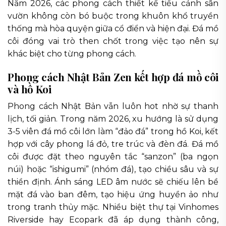
Năm 2026, các phong cách thiết kế tiểu cảnh sân
vườn không còn bó buộc trong khuôn khổ truyền
thống mà hòa quyện giữa cổ điển và hiện đại. Đá mồ
côi đóng vai trò then chốt trong việc tạo nên sự
khác biệt cho từng phong cách.
Phong cách Nhật Bản Zen kết hợp đá mồ côi
và hồ Koi
Phong cách Nhật Bản vẫn luôn hot nhờ sự thanh
lịch, tối giản. Trong năm 2026, xu hướng là sử dụng
3-5 viên đá mồ côi lớn làm “đảo đá” trong hồ Koi, kết
hợp với cây phong lá đỏ, tre trúc và đèn đá. Đá mồ
côi được đặt theo nguyên tắc “sanzon” (ba ngọn
núi) hoặc “ishigumi” (nhóm đá), tạo chiều sâu và sự
thiền định. Ánh sáng LED âm nước sẽ chiếu lên bề
mặt đá vào ban đêm, tạo hiệu ứng huyền ảo như
trong tranh thủy mặc. Nhiều biệt thự tại Vinhomes
Riverside hay Ecopark đã áp dụng thành công,