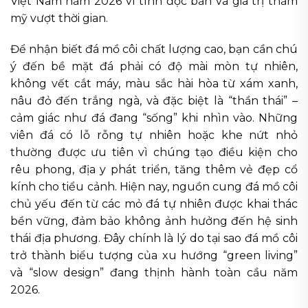
Việt Nam năm 2026 vì tính độc bản và giá trị thẩm
mỹ vượt thời gian.
Để nhận biết đá mồ côi chất lượng cao, bạn cần chú
ý đến bề mặt đá phải có độ mài mòn tự nhiên,
không vết cắt máy, màu sắc hài hòa từ xám xanh,
nâu đỏ đến trắng ngà, và đặc biệt là “thần thái” –
cảm giác như đá đang “sống” khi nhìn vào. Những
viên đá có lỗ rỗng tự nhiên hoặc khe nứt nhỏ
thường được ưu tiên vì chúng tạo điều kiện cho
rêu phong, địa y phát triển, tăng thêm vẻ đẹp cổ
kính cho tiểu cảnh. Hiện nay, nguồn cung đá mồ côi
chủ yếu đến từ các mỏ đá tự nhiên được khai thác
bền vững, đảm bảo không ảnh hưởng đến hệ sinh
thái địa phương. Đây chính là lý do tại sao đá mồ côi
trở thành biểu tượng của xu hướng “green living”
và “slow design” đang thịnh hành toàn cầu năm
2026.