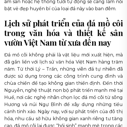
âm sàn hoặc hệ thống tưới tự động sẽ càng làm nổi
bật vẻ đẹp huyền bí của loại đá này vào ban đêm.
Lịch sử phát triển của đá mồ côi
trong văn hóa và thiết kế sân
vườn Việt Nam từ xưa đến nay
Đá mồ côi không phải là vật liệu mới xuất hiện, mà
đã gắn liền với lịch sử văn hóa Việt Nam hàng trăm
năm. Từ thời Lý – Trần, những viên đá tự nhiên đã
được sử dụng trong các công trình cung đình và
chùa chiền để tạo không gian thiền định. Đến thời
Nguyễn, nghệ thuật non bộ phát triển mạnh mẽ tại
Huế, nơi các nghệ nhân chọn lọc đá mồ côi từ sông
Hương và núi Ngự Bình để xây dựng những tiểu
cảnh tinh xảo. Ngày nay, với sự phát triển của đô thị
hóa, nhu cầu sở hữu không gian xanh riêng tư tăng
cao, đá mồ côi lại được “hồi sinh” mạnh mẽ trong các