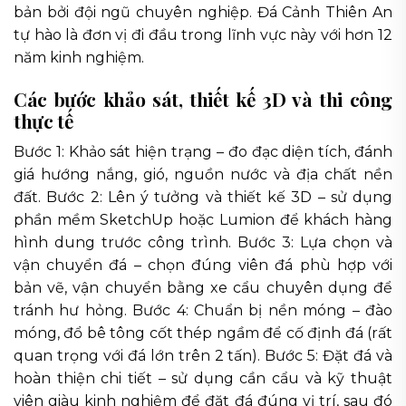
bản bởi đội ngũ chuyên nghiệp. Đá Cảnh Thiên An
tự hào là đơn vị đi đầu trong lĩnh vực này với hơn 12
năm kinh nghiệm.
Các bước khảo sát, thiết kế 3D và thi công
thực tế
Bước 1: Khảo sát hiện trạng – đo đạc diện tích, đánh
giá hướng nắng, gió, nguồn nước và địa chất nền
đất. Bước 2: Lên ý tưởng và thiết kế 3D – sử dụng
phần mềm SketchUp hoặc Lumion để khách hàng
hình dung trước công trình. Bước 3: Lựa chọn và
vận chuyển đá – chọn đúng viên đá phù hợp với
bản vẽ, vận chuyển bằng xe cẩu chuyên dụng để
tránh hư hỏng. Bước 4: Chuẩn bị nền móng – đào
móng, đổ bê tông cốt thép ngầm để cố định đá (rất
quan trọng với đá lớn trên 2 tấn). Bước 5: Đặt đá và
hoàn thiện chi tiết – sử dụng cần cẩu và kỹ thuật
viên giàu kinh nghiệm để đặt đá đúng vị trí, sau đó