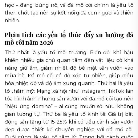
học – đang bùng nổ, và đá mồ côi chính là yếu tố
then chốt tạo nên sự kết nối giữa con người và thiên
nhiên.
Phân tích các yếu tố thúc đẩy xu hướng đá
mồ côi năm 2026
Thứ nhất là yếu tố môi trường: Biến đổi khí hậu
khiến nhiều gia chủ quan tâm đến vật liệu có khả
năng giữ ẩm, giảm nhiệt độ bề mặt sân vườn vào
mùa hè. Đá mồ côi có độ xốp tự nhiên, giúp điều
hòa nhiệt độ và độ ẩm xung quanh. Thứ hai là yếu
tố thẩm mỹ: Mạng xã hội như Instagram, TikTok lan
tỏa hình ảnh những sân vườn với đá mồ côi tạo nên
“hiệu ứng domino” – ai cũng muốn sở hữu không
gian tương tự. Thứ ba là yếu tố kinh tế: Giá trị bất
động sản tăng từ 15-25% khi có tiểu cảnh sân vườn
đẹp được thiết kế chuyên nghiệp với đá mồ côi.
Cuối cùng là yếu tố tâm lý: Trong bối cảnh cuộc