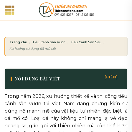
Bỏ
qua
nội
dung
Trang chủ
Tiểu Cảnh Sân Vườn
Tiểu Cảnh Sân Sau
Xu hướng sử dụng đá mồ côi trang trí trong tiểu cảnh sân vườn 2026
[HIỆN]
NỘI DUNG BÀI VIẾT
Trong năm 2026, xu hướng thiết kế và thi công tiểu
cảnh sân vườn tại Việt Nam đang chứng kiến sự
bùng nổ mạnh mẽ của vật liệu tự nhiên, đặc biệt là
đá mồ côi. Loại đá này không chỉ mang lại vẻ đẹp
hoang sơ, gần gũi với thiên nhiên mà còn thể hiện