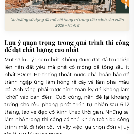
Xu hướng sử dụng đá mồ côi trang trí trong tiểu cảnh sân vườn
2026 – Hình 8
Lưu ý quan trọng trong quá trình thi công
để đạt chất lượng cao nhất
Một số lưu ý then chốt: Không được đặt đá trực tiếp
lên nền đất yếu mà phải có móng bê tông sâu ít
nhất 80cm. Hệ thống thoát nước phải hoàn hảo để
tránh ngập úng làm hỏng rễ cây và làm phai màu
đá. Ánh sáng phải được tính toán kỹ để không làm
“chói” vào ban đêm. Cuối cùng, nên để lại khoảng
trống cho rêu phong phát triển tự nhiên sau 6-12
tháng, tạo vẻ đẹp cổ kính theo thời gian. Những sai
lầm nhỏ trong thi công có thể khiến toàn bộ công
trình mất đi hồn cốt, vì vậy việc lựa chọn đơn vị uy