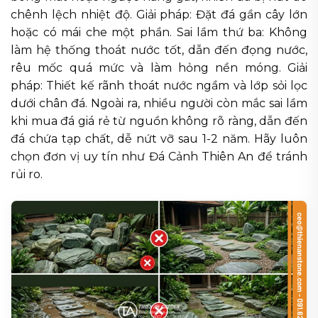
chênh lệch nhiệt độ. Giải pháp: Đặt đá gần cây lớn
hoặc có mái che một phần. Sai lầm thứ ba: Không
làm hệ thống thoát nước tốt, dẫn đến đọng nước,
rêu mốc quá mức và làm hỏng nền móng. Giải
pháp: Thiết kế rãnh thoát nước ngầm và lớp sỏi lọc
dưới chân đá. Ngoài ra, nhiều người còn mắc sai lầm
khi mua đá giá rẻ từ nguồn không rõ ràng, dẫn đến
đá chứa tạp chất, dễ nứt vỡ sau 1-2 năm. Hãy luôn
chọn đơn vị uy tín như Đá Cảnh Thiên An để tránh
rủi ro.