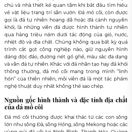
chủ và nhà thiết kế quan tâm khi bắt đầu tìm hiểu
về vật liệu trang trí sân vườn. Đá mồ côi, còn được
gọi là đá tự nhiên hoang dã hoặc đá cảnh nguyên
khối, là những viên đá được hình thành tự nhiên
qua hàng triệu năm dưới tác động của gió, nước,
nhiệt độ và địa chất. Chúng không qua bất kỳ quá
trình cắt gọt công nghiệp nào, giữ nguyên hình
dáng độc đáo, đường nét gồ ghề, màu sắc đa dạng
và vân đá tự nhiên. Khác với đá nhân tạo hay đá khối
thông thường, đá mồ côi mang trong mình “linh
hồn” của thiên nhiên, mỗi viên đá là một tác phẩm
nghệ thuật duy nhất không thể sao chép.
Nguồn gốc hình thành và đặc tính địa chất
của đá mồ côi
Đá mồ côi thường được khai thác từ các con sông
lớn như sông Đà, sông Hồng, sông Mekong hoặc các
vùng núi đá vôi tại Ninh Bình, Thanh Hóa, Quảng