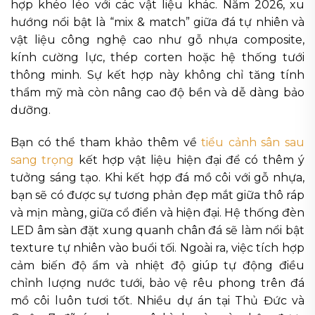
hợp khéo léo với các vật liệu khác. Năm 2026, xu
hướng nổi bật là “mix & match” giữa đá tự nhiên và
vật liệu công nghệ cao như gỗ nhựa composite,
kính cường lực, thép corten hoặc hệ thống tưới
thông minh. Sự kết hợp này không chỉ tăng tính
thẩm mỹ mà còn nâng cao độ bền và dễ dàng bảo
dưỡng.
Bạn có thể tham khảo thêm về
tiểu cảnh sân sau
sang trọng
kết hợp vật liệu hiện đại để có thêm ý
tưởng sáng tạo. Khi kết hợp đá mồ côi với gỗ nhựa,
bạn sẽ có được sự tương phản đẹp mắt giữa thô ráp
và mịn màng, giữa cổ điển và hiện đại. Hệ thống đèn
LED âm sàn đặt xung quanh chân đá sẽ làm nổi bật
texture tự nhiên vào buổi tối. Ngoài ra, việc tích hợp
cảm biến độ ẩm và nhiệt độ giúp tự động điều
chỉnh lượng nước tưới, bảo vệ rêu phong trên đá
mồ côi luôn tươi tốt. Nhiều dự án tại Thủ Đức và