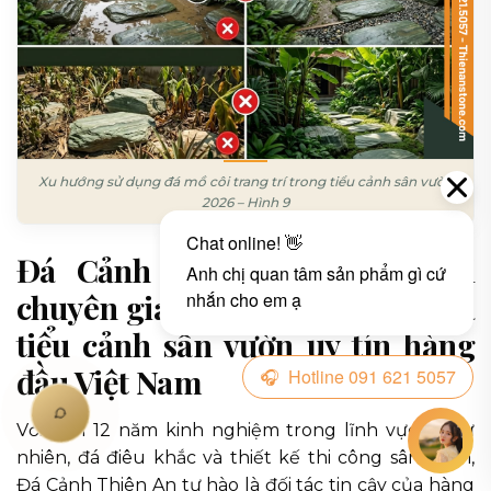
Xu hướng sử dụng đá mồ côi trang trí trong tiểu cảnh sân vườn
2026 – Hình 9
Đá Cảnh Thiên An – Đơn vị
chuyên gia thi công đá mồ côi và
tiểu cảnh sân vườn uy tín hàng
đầu Việt Nam
Với hơn 12 năm kinh nghiệm trong lĩnh vực đá tự
nhiên, đá điêu khắc và thiết kế thi công sân vườn,
Đá Cảnh Thiên An tự hào là đối tác tin cậy của hàng