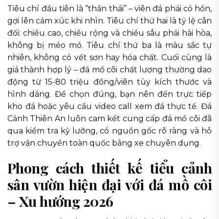
Tiêu chí đầu tiên là “thần thái” – viên đá phải có hồn,
gợi lên cảm xúc khi nhìn. Tiêu chí thứ hai là tỷ lệ cân
đối: chiều cao, chiều rộng và chiều sâu phải hài hòa,
không bị méo mó. Tiêu chí thứ ba là màu sắc tự
nhiên, không có vết sơn hay hóa chất. Cuối cùng là
giá thành hợp lý – đá mồ côi chất lượng thường dao
động từ 15-80 triệu đồng/viên tùy kích thước và
hình dáng. Để chọn đúng, bạn nên đến trực tiếp
kho đá hoặc yêu cầu video call xem đá thực tế. Đá
Cảnh Thiên An luôn cam kết cung cấp đá mồ côi đã
qua kiểm tra kỹ lưỡng, có nguồn gốc rõ ràng và hỗ
trợ vận chuyển toàn quốc bằng xe chuyên dụng.
Phong cách thiết kế tiểu cảnh
sân vườn hiện đại với đá mồ côi
– Xu hướng 2026