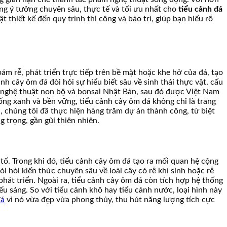
ng ý tưởng chuyên sâu, thực tế và tối ưu nhất cho
tiểu cảnh đá
ật thiết kế đến quy trình thi công và bảo trì, giúp bạn hiểu rõ
ám rễ, phát triển trực tiếp trên bề mặt hoặc khe hở của đá, tạo
h cây ôm đá đòi hỏi sự hiểu biết sâu về sinh thái thực vật, cấu
ừ nghệ thuật non bộ và bonsai Nhật Bản, sau đó được Việt Nam
ống xanh và bền vững, tiểu cảnh cây ôm đá không chỉ là trang
n, chúng tôi đã thực hiện hàng trăm dự án thành công, từ biệt
 trọng, gần gũi thiên nhiên.
u tố. Trong khi đó, tiểu cảnh cây ôm đá tạo ra mối quan hệ cộng
 hỏi kiến thức chuyên sâu về loài cây có rễ khí sinh hoặc rễ
 phát triển. Ngoài ra, tiểu cảnh cây ôm đá còn tích hợp hệ thống
ếu sáng. So với tiểu cảnh khô hay tiểu cảnh nước, loại hình này
đá
vì nó vừa đẹp vừa phong thủy, thu hút năng lượng tích cực