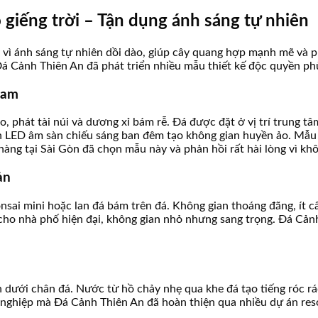
 giếng trời – Tận dụng ánh sáng tự nhiên
á vì ánh sáng tự nhiên dồi dào, giúp cây quang hợp mạnh mẽ và p
á Cảnh Thiên An đã phát triển nhiều mẫu thiết kế độc quyền phù 
Nam
, phát tài núi và dương xỉ bám rễ. Đá được đặt ở vị trí trung tâ
n LED âm sàn chiếu sáng ban đêm tạo không gian huyền ảo. Mẫu 
hàng tại Sài Gòn đã chọn mẫu này và phản hồi rất hài lòng vì kh
ản
nsai mini hoặc lan đá bám trên đá. Không gian thoáng đãng, ít c
cho nhà phố hiện đại, không gian nhỏ nhưng sang trọng. Đá Cảnh
h dưới chân đá. Nước từ hồ chảy nhẹ qua khe đá tạo tiếng róc r
nghiệp mà Đá Cảnh Thiên An đã hoàn thiện qua nhiều dự án reso