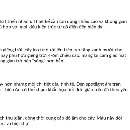
hát triển nhanh. Thiết kế cần tận dụng chiều cao và không gian
hợp với mọi kiểu kiến trúc từ cổ điển đến hiện đại.
m giếng trời, cây leo từ dưới lên trên tạo tầng xanh mướt che
này phù hợp giếng trời 4-6m chiều cao, mang lại cảm giác mát
ông gian trở nên “sống” hơn hẳn.
ây hơn nhưng mỗi chi tiết đều tinh tế. Đèn spotlight âm trần
 Thiên An có thể chạm khắc họa tiết đơn giản trên đá theo yêu
ách thư giãn, đồng thời cung cấp độ ẩm cho cây. Mẫu này đòi
rt và biệt thự.