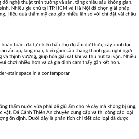
 đổ nghệ thuật trên tường và sàn, tăng chiều sâu không gian.
 sinh. Nhiều gia chủ tại TP.HCM và Hà Nội đã chọn giải pháp
ng. Hiệu quả thẩm mỹ cao gấp nhiều lần so với chỉ đặt vài chậu
c hoàn toàn: đá tự nhiên hấp thụ độ ẩm dư thừa, cây xanh lọc
ian ấm áp, lãng mạn, biến gầm cầu thang thành góc nghỉ ngơi
và thịnh vượng, giúp hóa giải sát khí và thu hút tài vận. Nhiều
vui chơi nhiều hơn và cả gia đình cảm thấy gắn kết hơn.
 năng thấm nước vừa phải để giữ ẩm cho rễ cây mà không bị úng,
c vật. Đá Cảnh Thiên An chuyên cung cấp và thi công các loại
g ổn định. Dưới đây là phân tích chi tiết các loại đá được