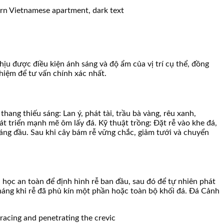
ịu được điều kiện ánh sáng và độ ẩm của vị trí cụ thể, đồng
hiệm để tư vấn chính xác nhất.
thang thiếu sáng: Lan ý, phát tài, trầu bà vàng, rêu xanh,
t triển mạnh mẽ ôm lấy đá. Kỹ thuật trồng: Đặt rễ vào khe đá,
háng đầu. Sau khi cây bám rễ vững chắc, giảm tưới và chuyển
h học an toàn để định hình rễ ban đầu, sau đó để tự nhiên phát
tháng khi rễ đã phủ kín một phần hoặc toàn bộ khối đá. Đá Cảnh