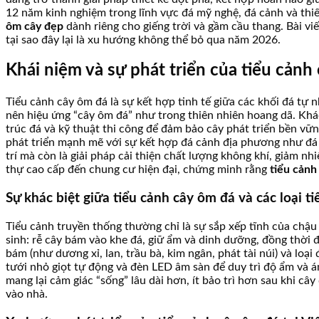
12 năm kinh nghiệm trong lĩnh vực đá mỹ nghệ, đá cảnh và thi
ôm cây đẹp
dành riêng cho giếng trời và gầm cầu thang. Bài viết 
tại sao đây lại là xu hướng không thể bỏ qua năm 2026.
Khái niệm và sự phát triển của tiểu cảnh 
Tiểu cảnh cây ôm đá là sự kết hợp tinh tế giữa các khối đá tự 
nên hiệu ứng “cây ôm đá” như trong thiên nhiên hoang dã. Khác 
trúc đá và kỹ thuật thi công để đảm bảo cây phát triển bền v
phát triển mạnh mẽ với sự kết hợp đá cảnh địa phương như đá 
trí mà còn là giải pháp cải thiện chất lượng không khí, giảm nh
thự cao cấp đến chung cư hiện đại, chứng minh rằng
tiểu cảnh
Sự khác biệt giữa tiểu cảnh cây ôm đá và các loại t
Tiểu cảnh truyền thống thường chỉ là sự sắp xếp tĩnh của chậu c
sinh: rễ cây bám vào khe đá, giữ ẩm và dinh dưỡng, đồng thời đ
bám (như dương xỉ, lan, trầu bà, kim ngân, phát tài núi) và loạ
tưới nhỏ giọt tự động và đèn LED âm sàn để duy trì độ ẩm và án
mang lại cảm giác “sống” lâu dài hơn, ít bảo trì hơn sau khi c
vào nhà.