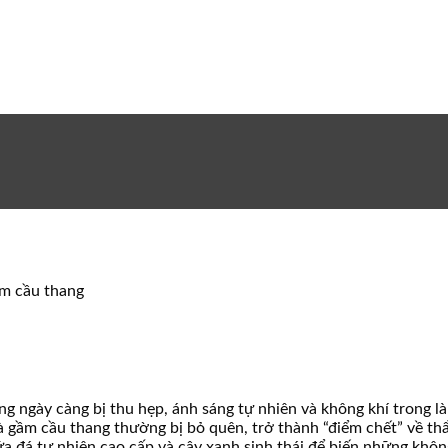
ầm cầu thang
ng ngày càng bị thu hẹp, ánh sáng tự nhiên và không khí trong 
 gầm cầu thang thường bị bỏ quên, trở thành “điểm chết” về th
iữa đá tự nhiên cao cấp và cây xanh sinh thái để biến những kh