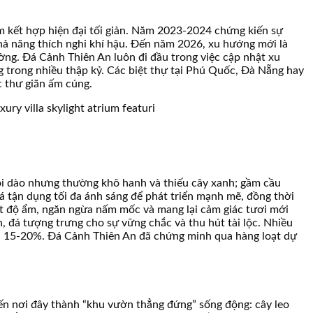
m kết hợp hiện đại tối giản. Năm 2023-2024 chứng kiến sự
khả năng thích nghi khí hậu. Đến năm 2026, xu hướng mới là
ường. Đá Cảnh Thiên An luôn đi đầu trong việc cập nhật xu
g trong nhiều thập kỷ. Các biệt thự tại Phú Quốc, Đà Nẵng hay
c thư giãn ấm cúng.
 dồi dào nhưng thường khô hanh và thiếu cây xanh; gầm cầu
 đá tận dụng tối đa ánh sáng để phát triển mạnh mẽ, đồng thời
át độ ẩm, ngăn ngừa nấm mốc và mang lại cảm giác tươi mới
, đá tượng trưng cho sự vững chắc và thu hút tài lộc. Nhiều
 lên 15-20%. Đá Cảnh Thiên An đã chứng minh qua hàng loạt dự
iến nơi đây thành “khu vườn thẳng đứng” sống động: cây leo