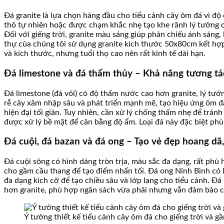
Đá granite là lựa chọn hàng đầu cho tiểu cảnh cây ôm đá vì độ
thô tự nhiên hoặc được chạm khắc nhẹ tạo khe rãnh lý tưởng c
Đối với giếng trời, granite màu sáng giúp phản chiếu ánh sáng,
thự của chúng tôi sử dụng granite kích thước 50x80cm kết hợp
và kích thước, nhưng tuổi thọ cao nên rất kinh tế dài hạn.
Đá limestone và đá thấm thủy – Khả năng tương tác
Đá limestone (đá vôi) có độ thấm nước cao hơn granite, lý tưởn
rễ cây xâm nhập sâu và phát triển mạnh mẽ, tạo hiệu ứng ôm 
hiện đại tối giản. Tuy nhiên, cần xử lý chống thấm nhẹ để tr
được xử lý bề mặt để cân bằng độ ẩm. Loại đá này đặc biệt phù
Đá cuội, đá bazan và đá ong – Tạo vẻ đẹp hoang dã,
Đá cuội sông có hình dáng tròn trịa, màu sắc đa dạng, rất ph
cho gầm cầu thang để tạo điểm nhấn tối. Đá ong Ninh Bình có l
đa dạng kích cỡ để tạo chiều sâu và lớp lang cho tiểu cảnh. Đ
hơn granite, phù hợp ngân sách vừa phải nhưng vẫn đảm bảo c
Ý tưởng thiết kế tiểu cảnh cây ôm đá cho giếng trời và g