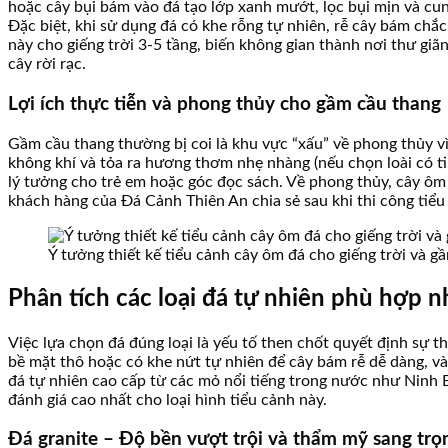
hoặc cây bụi bám vào đá tạo lớp xanh mướt, lọc bụi mịn và cun
Đặc biệt, khi sử dụng đá có khe rỗng tự nhiên, rễ cây bám chắ
này cho giếng trời 3-5 tầng, biến không gian thành nơi thư giã
cây rời rạc.
Lợi ích thực tiễn và phong thủy cho gầm cầu thang
Gầm cầu thang thường bị coi là khu vực “xấu” về phong thủy vì
không khí và tỏa ra hương thơm nhẹ nhàng (nếu chọn loài có t
lý tưởng cho trẻ em hoặc góc đọc sách. Về phong thủy, cây ôm đ
khách hàng của Đá Cảnh Thiên An chia sẻ sau khi thi công tiểu
Ý tưởng thiết kế tiểu cảnh cây ôm đá cho giếng trời và g
Phân tích các loại đá tự nhiên phù hợp 
Việc lựa chọn đá đúng loại là yếu tố then chốt quyết định sự 
bề mặt thô hoặc có khe nứt tự nhiên để cây bám rễ dễ dàng, v
đá tự nhiên cao cấp từ các mỏ nổi tiếng trong nước như Ninh B
đánh giá cao nhất cho loại hình tiểu cảnh này.
Đá granite – Độ bền vượt trội và thẩm mỹ sang trọ