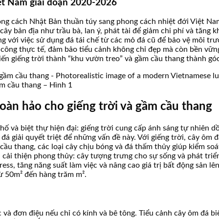
iệt Nam giai đoạn 2020-2026
ong cách Nhật Bản thuần túy sang phong cách nhiệt đới Việt Na
ây bản địa như trầu bà, lan ý, phát tài để giảm chi phí và tăng 
ng với việc sử dụng đá tái chế từ các mỏ đá cũ để bảo vệ môi tr
i công thực tế, đảm bảo tiểu cảnh không chỉ đẹp mà còn bền vữn
iến giếng trời thành “khu vườn treo” và gầm cầu thang thành gó
ầm cầu thang – Hình 1
hoàn hảo cho giếng trời và gầm cầu thang
phố và biệt thự hiện đại: giếng trời cung cấp ánh sáng tự nhiên
 đá giải quyết triệt để những vấn đề này. Với giếng trời, cây ôm
cầu thang, các loại cây chịu bóng và đá thấm thủy giúp kiểm so
cải thiện phong thủy: cây tượng trưng cho sự sống và phát triển
ress, tăng năng suất làm việc và nâng cao giá trị bất động sản
từ 50m² đến hàng trăm m².
 và đơn điệu nếu chỉ có kính và bê tông. Tiểu cảnh cây ôm đá b