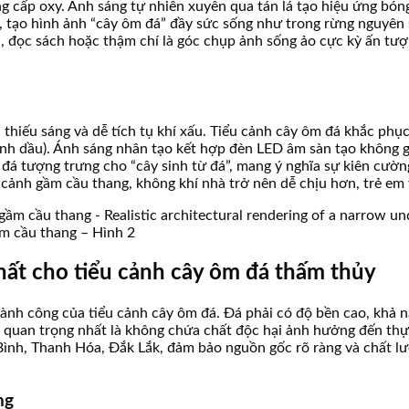
g cấp oxy. Ánh sáng tự nhiên xuyên qua tán lá tạo hiệu ứng bóng
c, tạo hình ảnh “cây ôm đá” đầy sức sống như trong rừng nguyên
n, đọc sách hoặc thậm chí là góc chụp ảnh sống ảo cực kỳ ấn tượ
 thiếu sáng và dễ tích tụ khí xấu. Tiểu cảnh cây ôm đá khắc phụ
inh dầu). Ánh sáng nhân tạo kết hợp đèn LED âm sàn tạo không g
á tượng trưng cho “cây sinh từ đá”, mang ý nghĩa sự kiên cường 
 cảnh gầm cầu thang, không khí nhà trở nên dễ chịu hơn, trẻ em 
ầm cầu thang – Hình 2
nhất cho tiểu cảnh cây ôm đá thấm thủy
thành công của tiểu cảnh cây ôm đá. Đá phải có độ bền cao, khả
à quan trọng nhất là không chứa chất độc hại ảnh hưởng đến thự
ình, Thanh Hóa, Đắk Lắk, đảm bảo nguồn gốc rõ ràng và chất lượn
ng