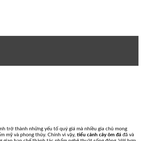
lành trở thành những yếu tố quý giá mà nhiều gia chủ mong
ẩm mỹ và phong thủy. Chính vì vậy,
tiểu cảnh cây ôm đá
đã và
ông gian hạn chế thành tác phẩm nghệ thuật sống động. Với hơn