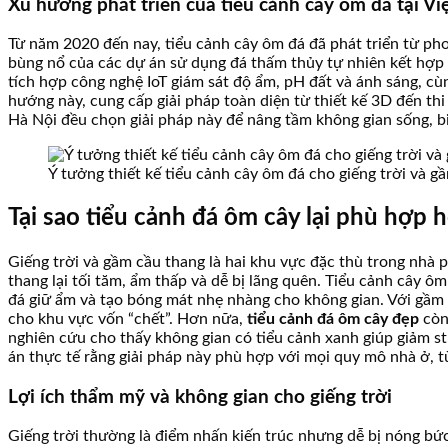
Xu hướng phát triển của tiểu cảnh cây ôm đá tại V
Từ năm 2020 đến nay, tiểu cảnh cây ôm đá đã phát triển từ ph
bùng nổ của các dự án sử dụng đá thấm thủy tự nhiên kết hợp c
tích hợp công nghệ IoT giám sát độ ẩm, pH đất và ánh sáng, cù
hướng này, cung cấp giải pháp toàn diện từ thiết kế 3D đến th
Hà Nội đều chọn giải pháp này để nâng tầm không gian sống, b
Ý tưởng thiết kế tiểu cảnh cây ôm đá cho giếng trời và g
Tại sao tiểu cảnh đá ôm cây lại phù hợp 
Giếng trời và gầm cầu thang là hai khu vực đặc thù trong nhà 
thang lại tối tăm, ẩm thấp và dễ bị lãng quên. Tiểu cảnh cây ôm
đá giữ ẩm và tạo bóng mát nhẹ nhàng cho không gian. Với gầm 
cho khu vực vốn “chết”. Hơn nữa,
tiểu cảnh đá ôm cây đẹp
còn 
nghiên cứu cho thấy không gian có tiểu cảnh xanh giúp giảm st
án thực tế rằng giải pháp này phù hợp với mọi quy mô nhà ở, 
Lợi ích thẩm mỹ và không gian cho giếng trời
Giếng trời thường là điểm nhấn kiến trúc nhưng dễ bị nóng bức