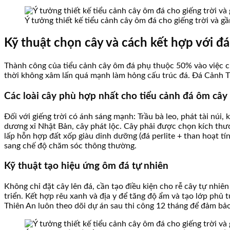
Ý tưởng thiết kế tiểu cảnh cây ôm đá cho giếng trời và g
Kỹ thuật chọn cây và cách kết hợp với đ
Thành công của tiểu cảnh cây ôm đá phụ thuộc 50% vào việc chọ
thời không xâm lấn quá mạnh làm hỏng cấu trúc đá. Đá Cảnh Th
Các loài cây phù hợp nhất cho tiểu cảnh đá ôm cây
Đối với giếng trời có ánh sáng mạnh: Trầu bà leo, phát tài núi, 
dương xỉ Nhật Bản, cây phát lộc. Cây phải được chọn kích thướ
lấp hỗn hợp đất xốp giàu dinh dưỡng (đá perlite + than hoạt t
sang chế độ chăm sóc thông thường.
Kỹ thuật tạo hiệu ứng ôm đá tự nhiên
Không chỉ đặt cây lên đá, cần tạo điều kiện cho rễ cây tự nhiê
triển. Kết hợp rêu xanh và địa y để tăng độ ẩm và tạo lớp phủ
Thiên An luôn theo dõi dự án sau thi công 12 tháng để đảm bảo