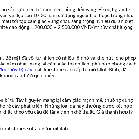
màu sắc tự nhiên từ xám, đen, hồng đến vàng. Bề mặt granite
yên vẻ đẹp sau 10-20 năm sử dụng ngoài trời hoặc trong nhà.
 màu tối tạo cảm giác vững chãi, sang trọng. Nhiều dự án biệt
ranite dao động 1.200.000 – 2.500.000 VNĐ/m² tùy chất lượng
n. Bề mặt đá vôi tự nhiên có nhiều lỗ nhỏ và khe nứt, cho phép
ặc xám nhạt mang lại cảm giác thanh lịch, phù hợp phong cách
hấm thủy ký cây
loại limestone cao cấp từ mỏ Ninh Bình, đã
 không cần tưới quá nhiều.
yền bí từ Tây Nguyên mang lại cảm giác mạnh mẽ, thường dùng
cho rễ cây phát triển. Những loại đá này thường được kết hợp
m khắc theo yêu cầu để tăng tính nghệ thuật. Giá thành hợp lý