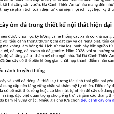
ết kế thi công sân vườn, Đá Cảnh Thiên An tự hào mang đến nhữ
này sẽ phân tích toàn diện từ khái niệm, lợi ích, vật liệu, kỹ thu
cây ôm đá trong thiết kế nội thất hiện đại
nhiên được chọn lọc kỹ lưỡng và hệ thống cây xanh có khả năng b
với tiểu cảnh thông thường chỉ đặt cây và đá riêng biệt, tiểu cản
ững mà không làm hỏng đá. Lịch sử của loại hình này bắt nguồn t
cuội, đá ong, đá bazan và đá granite. Năm 2026, với xu hướng s
iệt độ và tăng giá trị thẩm mỹ cho ngôi nhà. Tại Đá Cảnh Thiên A
 đá ôm cây
có thể biến không gian chật hẹp thành điểm nhấn sang
iểu cảnh truyền thống
ây và khối đá riêng lẻ, thiếu sự tương tác sinh thái giữa hai yế
á cung cấp nền tảng vững chắc và thẩm mỹ tự nhiên. Điều này đòi
i đá có bề mặt thô, rỗng hoặc có khe nứt tự nhiên để cây dễ dàng
h sáng, đặc biệt quan trọng cho giếng trời và gầm cầu thang thi
ây đã bám rễ vững chắc. Nhiều gia chủ lựa chọn
tiểu cảnh cây ôm 