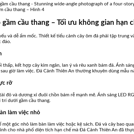
ầm cầu thang – Hình 4
o gầm cầu thang – Tối ưu không gian hạn 
ếu và dễ ẩm mốc. Thiết kế tiểu cảnh cây ôm đá phải tập trung v
c đáo.
n
thấp, kết hợp cây kim ngân, lan ý và rêu xanh bám đá. Ánh sáng
ủ sau giờ làm việc. Đá Cảnh Thiên An thường khuyên dùng mẫu này
ực rỡ
 tài đỏ và dương xỉ đuôi chồn bám rễ mạnh mẽ. Ánh sáng LED RGB
 trí dưới gầm cầu thang.
àn làm việc nhỏ
một góc nhỏ làm bàn làm việc hoặc kệ sách. Đá và cây bao quanh
 minh cho nhà phố diện tích hạn chế mà Đá Cảnh Thiên An đã thự