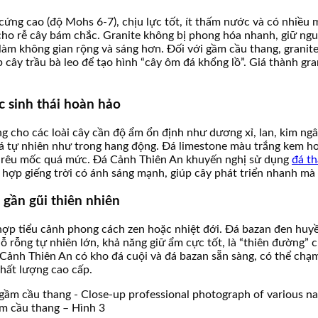
 cứng cao (độ Mohs 6-7), chịu lực tốt, ít thấm nước và có nhiều 
ho rễ cây bám chắc. Granite không bị phong hóa nhanh, giữ ngu
 làm không gian rộng và sáng hơn. Đối với gầm cầu thang, granite
 cây trầu bà leo để tạo hình “cây ôm đá khổng lồ”. Giá thành g
 sinh thái hoàn hảo
g cho các loài cây cần độ ẩm ổn định như dương xỉ, lan, kim ngâ
đá tự nhiên như trong hang động. Đá limestone màu trắng kem ho
ánh rêu mốc quá mức. Đá Cảnh Thiên An khuyến nghị sử dụng
đá t
 hợp giếng trời có ánh sáng mạnh, giúp cây phát triển nhanh mà
 gần gũi thiên nhiên
ù hợp tiểu cảnh phong cách zen hoặc nhiệt đới. Đá bazan đen hu
ỗ rỗng tự nhiên lớn, khả năng giữ ẩm cực tốt, là “thiên đường” 
á Cảnh Thiên An có kho đá cuội và đá bazan sẵn sàng, có thể chạ
hất lượng cao cấp.
ầm cầu thang – Hình 3