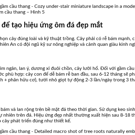
ầm cầu thang – Hình 5
á để tạo hiệu ứng ôm đá đẹp mắt
n cây đúng loài và kỹ thuật trồng. Cây phải có rễ bám mạnh, ch
iên An có đội ngũ kỹ sư nông nghiệp và cảnh quan giàu kinh ng
kim ngân, lan ý, dương xỉ đuôi chồn, cây lưỡi hổ. Đối với gầm cầu 
c phù hợp: cây con để dễ bám rễ ban đầu, sau 6-12 tháng sẽ phá
ính + phân hữu cơ), tưới nhỏ giọt tự động 2-3 lần/ngày trong 3 t
n bám và lan rộng trên bề mặt đá theo thời gian. Sử dụng keo sin
 tự nhiên trên đá. Hiệu ứng đẹp nhất thường xuất hiện sau 8-18 
 cây phát triển đúng như thiết kế.