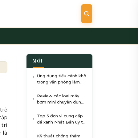
MỚI
u tầm của đại gia
Ứng dụng tiểu cảnh khô
trong văn phòng làm
việc: Giảm stress, tăng
năng suất
Review các loại máy
bơm mini chuyên dụng
cho tiểu cảnh nước góc
trở
sân
Top 5 đơn vị cung cấp
tập
đá xanh Nhật Bản uy tín
trí
nhất tại Việt Nam 2026
 là
Kỹ thuật chống thấm