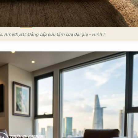
s, Amethyst): Đẳng cấp sưu tầm của đại gia – Hình 1