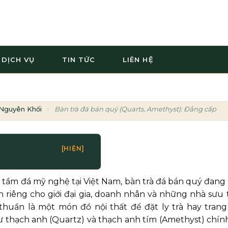
DỊCH VỤ
TIN TỨC
LIÊN HỆ
Nguyên Khối
Bàn trà đá bán quý (Quarts, Amethyst): Đẳng cấp sư
[HIỆN]
u tầm đá mỹ nghệ tại Việt Nam, bàn trà đá bán quý đang 
iêng cho giới đại gia, doanh nhân và những nhà sưu 
thuần là một món đồ nội thất để đặt ly trà hay trang 
 thạch anh (Quartz) và thạch anh tím (Amethyst) chính