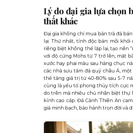
Lý do đại gia lựa chọn b
thất khác
Đại gia không chỉ mua bàn trà đá bán
lại. Thứ nhất, tính độc bản: mỗi khố
riêng biệt không thể lặp lại, tạo nên 
với độ cứng Mohs từ 7 trở lên, mặt b
xước hay phai màu sau hàng chục năm
các nhà sưu tầm đá quý châu Á, một 
thể tăng giá trị từ 40-80% sau 5-7 nă
cùng là yếu tố phong thủy tích cực m
do trên mà nhiều chủ nhân biệt thự 
kính cao cấp. Đá Cảnh Thiên An c
giá minh bạch, bảo hành trọn đời và 