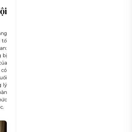
ội
ang
 tố
ian:
 bị
của
 có
uối
 lý
bàn
mức
c.