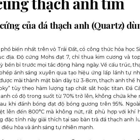
cùng thạch anh tím
 cứng của đá thạch anh (Quartz) dù
hổ biến nhất trên vỏ Trái Đất, có công thức hóa học Si
c địa. Độ cứng Mohs đạt 7, chỉ thua kim cương và top
ỳ bền bỉ trước mọi tác động hàng ngày. Về cấu trúc, th
 phép ánh sáng xuyên qua tạo hiệu ứng lấp lánh tự nh
 được mài thành mặt bàn dày từ 3-8cm, thạch anh thể h
oky” tùy theo hàm lượng tạp chất sắt hoặc titan. Đá C
anh có độ trong suốt từ 70% trở lên, không chứa khe 
sau khi đánh bóng đạt độ bóng gương trên 95%. Ngoài 
ệt lên đến 800°C mà không nứt, rất phù hợp với khí 
 đặc tính này giải thích tại sao bàn trà đá thạch anh l
 điều hòa và ánh sáng tự nhiên mạnh.