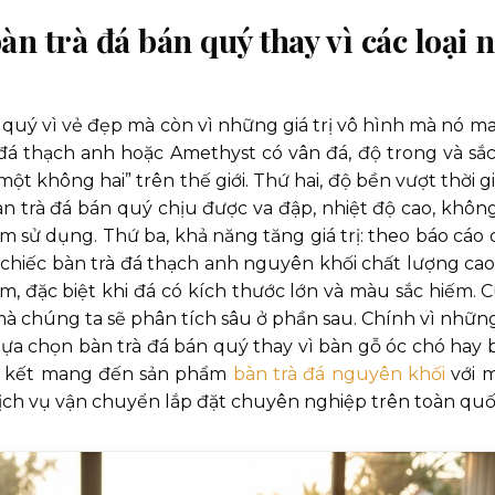
àn trà đá bán quý thay vì các loại n
 quý vì vẻ đẹp mà còn vì những giá trị vô hình mà nó m
i đá thạch anh hoặc Amethyst có vân đá, độ trong và sắc
“một không hai” trên thế giới. Thứ hai, độ bền vượt thời g
àn trà đá bán quý chịu được va đập, nhiệt độ cao, không
 sử dụng. Thứ ba, khả năng tăng giá trị: theo báo cáo 
chiếc bàn trà đá thạch anh nguyên khối chất lượng cao
m, đặc biệt khi đá có kích thước lớn và màu sắc hiếm. C
à chúng ta sẽ phân tích sâu ở phần sau. Chính vì những
lựa chọn bàn trà đá bán quý thay vì bàn gỗ óc chó hay 
am kết mang đến sản phẩm
bàn trà đá nguyên khối
với 
dịch vụ vận chuyển lắp đặt chuyên nghiệp trên toàn quố