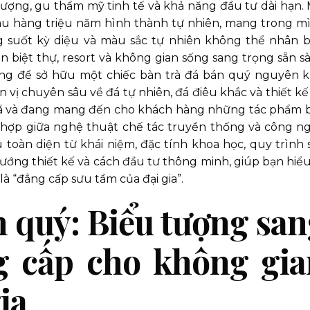
ượng, gu thẩm mỹ tinh tế và khả năng đầu tư dài hạn. 
sau hàng triệu năm hình thành tự nhiên, mang trong m
 suốt kỳ diệu và màu sắc tự nhiên không thể nhân b
n biệt thự, resort và không gian sống sang trọng sẵn s
đồng để sở hữu một chiếc bàn trà đá bán quý nguyên k
 vị chuyên sâu về đá tự nhiên, đá điêu khắc và thiết kế 
 đã và đang mang đến cho khách hàng những tác phẩm 
t hợp giữa nghệ thuật chế tác truyền thống và công n
âu toàn diện từ khái niệm, đặc tính khoa học, quy trình 
hướng thiết kế và cách đầu tư thông minh, giúp bạn hiểu
 là “đẳng cấp sưu tầm của đại gia”.
n quý: Biểu tượng sa
g cấp cho không gia
ia