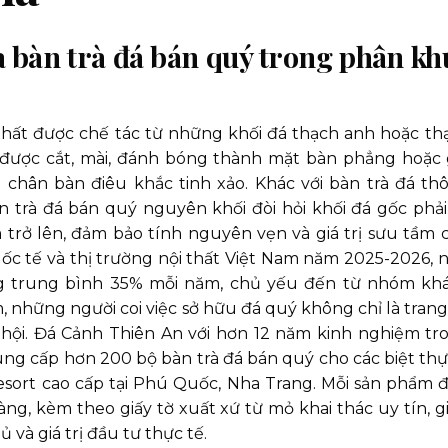
ủa bàn trà đá bán quý trong phân kh
thất được chế tác từ những khối đá thạch anh hoặc th
, được cắt, mài, đánh bóng thành mặt bàn phẳng hoặc 
 chân bàn điêu khắc tinh xảo. Khác với bàn trà đá th
 trà đá bán quý nguyên khối đòi hỏi khối đá gốc phải
m trở lên, đảm bảo tính nguyên vẹn và giá trị sưu tầm c
ốc tế và thị trường nội thất Việt Nam năm 2025-2026, 
ng trung bình 35% mỗi năm, chủ yếu đến từ nhóm kh
 những người coi việc sở hữu đá quý không chỉ là trang 
 hội. Đá Cảnh Thiên An với hơn 12 năm kinh nghiệm tr
ng cấp hơn 200 bộ bàn trà đá bán quý cho các biệt thự 
esort cao cấp tại Phú Quốc, Nha Trang. Mỗi sản phẩm 
g, kèm theo giấy tờ xuất xứ từ mỏ khai thác uy tín, g
và giá trị đầu tư thực tế.