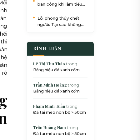
Mỗi
ban công khi làm tiểu
ình
cảnh: Quy trình 5 bước
chuẩn SEO
ản.
Lỗi phong thủy chết
người: Tại sao không
àng
nên đặt bể cá dưới gầm
hối
cầu thang?
thi
BÌNH LUẬN
bàn
ghệ
Lê Thị Thu Thảo
trong
sản
Bảng hiệu đá xanh cốm
 rõ
Trần Minh Hoàng
trong
Bảng hiệu đá xanh cốm
ng
Phạm Minh Tuấn
trong
n
Đá tai mèo non bộ > 50cm
Trần Hoàng Nam
trong
Đá tai mèo non bộ > 50cm