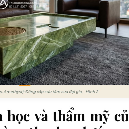
s, Amethyst): Đẳng cấp sưu tầm của đại gia – Hình 2
a học và thẩm mỹ củ