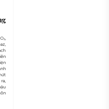
ng
O₂,
az,
ạch
iên
iện
ảnh
nứt
ra,
hậu
uôn