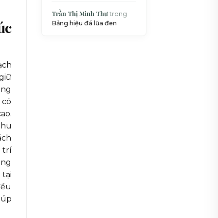
Trần Thị Minh Thư
trong
úc
Bảng hiệu đá lũa đen
ạch
giữ
ông
 có
ao.
nhu
ách
trí
ong
tại
đều
iúp