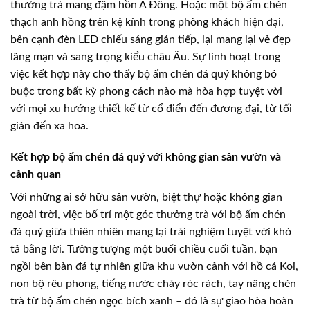
thưởng trà mang đậm hồn Á Đông. Hoặc một bộ ấm chén
thạch anh hồng trên kệ kính trong phòng khách hiện đại,
bên cạnh đèn LED chiếu sáng gián tiếp, lại mang lại vẻ đẹp
lãng mạn và sang trọng kiểu châu Âu. Sự linh hoạt trong
việc kết hợp này cho thấy bộ ấm chén đá quý không bó
buộc trong bất kỳ phong cách nào mà hòa hợp tuyệt vời
với mọi xu hướng thiết kế từ cổ điển đến đương đại, từ tối
giản đến xa hoa.
Kết hợp bộ ấm chén đá quý với không gian sân vườn và
cảnh quan
Với những ai sở hữu sân vườn, biệt thự hoặc không gian
ngoài trời, việc bố trí một góc thưởng trà với bộ ấm chén
đá quý giữa thiên nhiên mang lại trải nghiệm tuyệt vời khó
tả bằng lời. Tưởng tượng một buổi chiều cuối tuần, bạn
ngồi bên bàn đá tự nhiên giữa khu vườn cảnh với hồ cá Koi,
non bộ rêu phong, tiếng nước chảy róc rách, tay nâng chén
trà từ bộ ấm chén ngọc bích xanh – đó là sự giao hòa hoàn