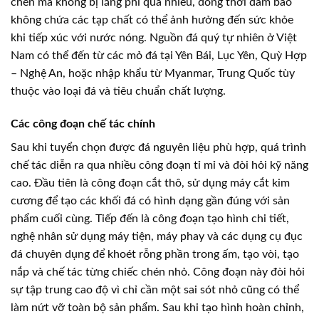
chén mà không bị lãng phí quá nhiều, đồng thời đảm bảo
không chứa các tạp chất có thể ảnh hưởng đến sức khỏe
khi tiếp xúc với nước nóng. Nguồn đá quý tự nhiên ở Việt
Nam có thể đến từ các mỏ đá tại Yên Bái, Lục Yên, Quỳ Hợp
– Nghệ An, hoặc nhập khẩu từ Myanmar, Trung Quốc tùy
thuộc vào loại đá và tiêu chuẩn chất lượng.
Các công đoạn chế tác chính
Sau khi tuyển chọn được đá nguyên liệu phù hợp, quá trình
chế tác diễn ra qua nhiều công đoạn tỉ mỉ và đòi hỏi kỹ năng
cao. Đầu tiên là công đoạn cắt thô, sử dụng máy cắt kim
cương để tạo các khối đá có hình dạng gần đúng với sản
phẩm cuối cùng. Tiếp đến là công đoạn tạo hình chi tiết,
nghệ nhân sử dụng máy tiện, máy phay và các dụng cụ đục
đá chuyên dụng để khoét rỗng phần trong ấm, tạo vòi, tạo
nắp và chế tác từng chiếc chén nhỏ. Công đoạn này đòi hỏi
sự tập trung cao độ vì chỉ cần một sai sót nhỏ cũng có thể
làm nứt vỡ toàn bộ sản phẩm. Sau khi tạo hình hoàn chỉnh,