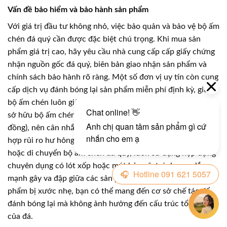
Vấn đề bảo hiểm và bảo hành sản phẩm
Với giá trị đầu tư không nhỏ, việc bảo quản và bảo vệ bộ ấm
chén đá quý cần được đặc biệt chú trọng. Khi mua sản
phẩm giá trị cao, hãy yêu cầu nhà cung cấp cấp giấy chứng
nhận nguồn gốc đá quý, biên bản giao nhận sản phẩm và
chính sách bảo hành rõ ràng. Một số đơn vị uy tín còn cung
cấp dịch vụ đánh bóng lại sản phẩm miễn phí định kỳ, giúp
bộ ấm chén luôn giữ được vẻ sáng bóng như mới. Nếu bạn
sở hữu bộ ấm chén đá quý có giá trị rất cao (trên 50 triệu
đồng), nên cân nhắc mua bảo hiểm tài sản để phòng trường
hợp rủi ro hư hỏng, mất mát. Trong quá trình vận chuyển
hoặc di chuyển bộ ấm chén đá quý, luôn sử dụng hộp đựng
chuyên dụng có lót xốp hoặc mút bảo vệ, tránh rung lắc
mạnh gây va đập giữa các sản phẩm. Nếu không may sản
phẩm bị xước nhẹ, bạn có thể mang đến cơ sở chế tác để
đánh bóng lại mà không ảnh hưởng đến cấu trúc tổng thể
của đá.