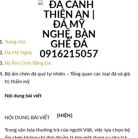
Bỏ
qua
nội
dung
Trang chủ
Đá Mỹ Nghệ
Bộ Ấm Chén Bằng Đá
Bộ ấm chén đá quý tự nhiên – Tổng quan các loại đá và giá
trị thẩm mỹ
Nội dung bài viết
[HIỆN]
NỘI DUNG BÀI VIẾT
Trong văn hóa thưởng trà của người Việt, việc lựa chọn bộ
ấm chén không chỉ đơn thuần là tìm một dụng cụ pha trà