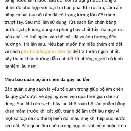
bằng nước ấm trước, sau đó mới sử dụng nước nóng ở
nhiệt độ phù hợp với loại trà bạn pha. Khi rót trà, cầm ấm
bằng cả hai tay nếu ấm đá có trọng lượng lớn để tránh
trượt tay. Sau mỗi lần sử dụng, rửa sạch ấm chén bằng
nước sạch, không dùng xà phòng hay chất tẩy rửa mạnh vì
hóa chất có thể ngấm vào bề mặt đá và ảnh hưởng đến
hương vị trà lần sau. Nếu bạn muốn tìm hiểu thêm chi tiết
về cách
pha trà bằng ấm chén đá
để trà thơm ngon nhất,
hãy tham khảo hướng dẫn chi tiết từ những người có kinh
nghiệm lâu năm.
Mẹo bảo quản bộ ấm chén đá quý lâu bền
Bảo quản đúng cách là yếu tố quan trọng giúp bộ ấm chén
đá quý giữ được vẻ đẹp nguyên vẹn qua thời gian dài sử
dụng. Sau khi rửa sạch, hãy lau khô toàn bộ sản phẩm bằng
khăn mềm trước khi cất giữ, tránh để ẩm ướt lâu ngày vì
một số loại đá có thể bị biến đổi màu nhẹ khi tiếp xúc nước
kéo dài. Bảo quản ấm chén trong hộp lót vải mềm hoặc trên