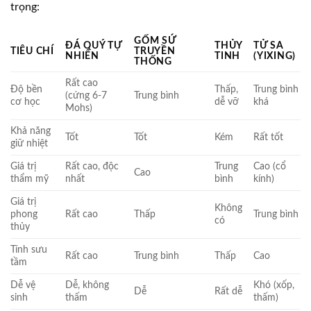
trọng:
GỐM SỨ
ĐÁ QUÝ TỰ
THỦY
TỬ SA
TIÊU CHÍ
TRUYỀN
NHIÊN
TINH
(YIXING)
THỐNG
Rất cao
Độ bền
Thấp,
Trung bình
(cứng 6-7
Trung bình
cơ học
dễ vỡ
khá
Mohs)
Khả năng
Tốt
Tốt
Kém
Rất tốt
giữ nhiệt
Giá trị
Rất cao, độc
Trung
Cao (cổ
Cao
thẩm mỹ
nhất
bình
kính)
Giá trị
Không
phong
Rất cao
Thấp
Trung bình
có
thủy
Tính sưu
Rất cao
Trung bình
Thấp
Cao
tầm
Dễ vệ
Dễ, không
Khó (xốp,
Dễ
Rất dễ
sinh
thấm
thấm)