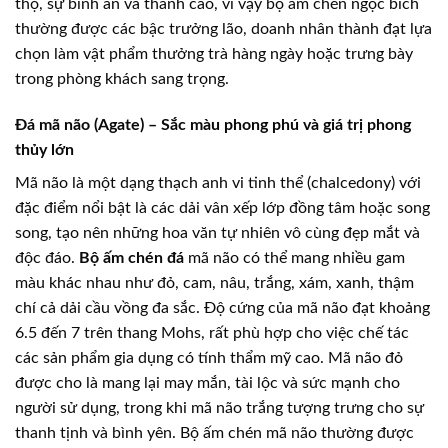
thọ, sự bình an và thanh cao, vì vậy bộ ấm chén ngọc bích
thường được các bậc trưởng lão, doanh nhân thành đạt lựa
chọn làm vật phẩm thưởng trà hàng ngày hoặc trưng bày
trong phòng khách sang trọng.
Đá mã não (Agate) – Sắc màu phong phú và giá trị phong
thủy lớn
Mã não là một dạng thạch anh vi tinh thể (chalcedony) với
đặc điểm nổi bật là các dải vân xếp lớp đồng tâm hoặc song
song, tạo nên những hoa văn tự nhiên vô cùng đẹp mắt và
độc đáo.
Bộ ấm chén đá
mã não có thể mang nhiều gam
màu khác nhau như đỏ, cam, nâu, trắng, xám, xanh, thậm
chí cả dải cầu vồng đa sắc. Độ cứng của mã não đạt khoảng
6.5 đến 7 trên thang Mohs, rất phù hợp cho việc chế tác
các sản phẩm gia dụng có tính thẩm mỹ cao. Mã não đỏ
được cho là mang lại may mắn, tài lộc và sức mạnh cho
người sử dụng, trong khi mã não trắng tượng trưng cho sự
thanh tịnh và bình yên. Bộ ấm chén mã não thường được