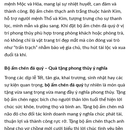
mệnh Mộc và Hỏa, mang lại sự nhiệt huyết, can đảm và
thành công. Bộ ấm chén thạch anh trắng thuộc hành Kim,
hỗ trợ người mệnh Thổ và Kim, tượng trưng cho sự thanh
lọc, minh mẫn và giàu sang. Khi đặt bộ ấm chén đá quý ở vị
trí phong thủy phù hợp trong phòng khách hoặc phòng trà,
nó không chỉ là vật trang trí đẹp mắt mà còn đóng vai trò
như “trấn trạch” nhằm bảo vệ gia chủ, thu hút tài lộc và xua
đuổi tà khí.
Bộ ấm chén đá quý – Quà tặng phong thủy ý nghĩa
Trong các dịp lễ Tết, tân gia, khai trương, sinh nhật hay các
sự kiện quan trọng,
bộ ấm chén đá quý
tự nhiên là món quà
tặng vừa sang trọng vừa mang đầy ý nghĩa phong thủy. Tặng
bộ ấm chén ngọc bích cho người thân lớn tuổi thể hiện lời
chúc sức khỏe, trường thọ và bình an. Tặng bộ ấm chén mã
não đỏ cho đối tác kinh doanh mang ý nghĩa chúc phát tài,
thuận lợi và thành công rực rỡ. Tặng bộ ấm chén thạch anh
hồng cho vợ chồng mới cưới biểu thị lời chúc tình yêu bền