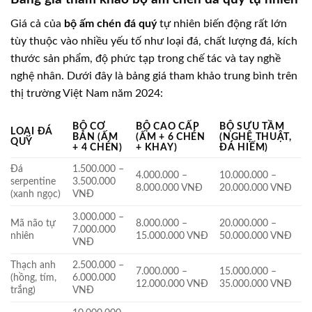
Giá cả của
bộ ấm chén đá quý
tự nhiên biến động rất lớn
tùy thuộc vào nhiều yếu tố như loại đá, chất lượng đá, kích
thước sản phẩm, độ phức tạp trong chế tác và tay nghề
nghệ nhân. Dưới đây là bảng giá tham khảo trung bình trên
thị trường Việt Nam năm 2024:
BỘ CƠ
BỘ CAO CẤP
BỘ SƯU TẦM
LOẠI ĐÁ
BẢN (ẤM
(ẤM + 6 CHÉN
(NGHỆ THUẬT,
QUÝ
+ 4 CHÉN)
+ KHAY)
ĐÁ HIẾM)
Đá
1.500.000 –
4.000.000 –
10.000.000 –
serpentine
3.500.000
8.000.000 VNĐ
20.000.000 VNĐ
(xanh ngọc)
VNĐ
3.000.000 –
Mã não tự
8.000.000 –
20.000.000 –
7.000.000
nhiên
15.000.000 VNĐ
50.000.000 VNĐ
VNĐ
Thạch anh
2.500.000 –
7.000.000 –
15.000.000 –
(hồng, tím,
6.000.000
12.000.000 VNĐ
35.000.000 VNĐ
trắng)
VNĐ