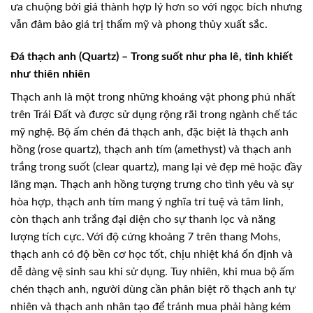
ưa chuộng bởi giá thành hợp lý hơn so với ngọc bích nhưng
vẫn đảm bảo giá trị thẩm mỹ và phong thủy xuất sắc.
Đá thạch anh (Quartz) – Trong suốt như pha lê, tinh khiết
như thiên nhiên
Thạch anh là một trong những khoáng vật phong phú nhất
trên Trái Đất và được sử dụng rộng rãi trong ngành chế tác
mỹ nghệ. Bộ ấm chén đá thạch anh, đặc biệt là thạch anh
hồng (rose quartz), thạch anh tím (amethyst) và thạch anh
trắng trong suốt (clear quartz), mang lại vẻ đẹp mê hoặc đầy
lãng mạn. Thạch anh hồng tượng trưng cho tình yêu và sự
hòa hợp, thạch anh tím mang ý nghĩa trí tuệ và tâm linh,
còn thạch anh trắng đại diện cho sự thanh lọc và năng
lượng tích cực. Với độ cứng khoảng 7 trên thang Mohs,
thạch anh có độ bền cơ học tốt, chịu nhiệt khá ổn định và
dễ dàng vệ sinh sau khi sử dụng. Tuy nhiên, khi mua bộ ấm
chén thạch anh, người dùng cần phân biệt rõ thạch anh tự
nhiên và thạch anh nhân tạo để tránh mua phải hàng kém