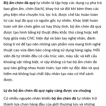
Bộ ấm chén đá quý
tự nhiên là tập hợp các dụng cụ pha trà
bao gồm ấm, chén (tách), khay trà và đôi khi kèm theo các
phụ kiện như chuyên trà, lọc trà, được chế tác hoàn toàn
từ các loại đá quý có nguồn gốc tự nhiên. Khác biệt hoàn
toàn với ấm chén gốm sứ hay thủy tinh, bộ ấm chén đá quý
được tạo hình bằng kỹ thuật điêu khắc thủ công hoặc kết
hợp giữa máy CNC hiện đại và bàn tay nghệ nhân, đánh
bóng tỉ mỉ để tạo nên những sản phẩm vừa mang tính nghệ
thuật cao vừa đảm bảo công năng sử dụng hàng ngày. Mỗi
viên đá tự nhiên đều có cấu trúc vân, màu sắc và kết cấu
khoáng vật riêng biệt, vì vậy không có hai bộ ấm chén đá
quý nào giống nhau hoàn toàn, tạo nên sự độc đáo và quý
hiếm mà không loại chất liệu nhân tạo nào có thể sánh
được.
Lý do bộ ấm chén đá quý ngày càng được ưa chuộng
Có nhiều nguyên nhân khiến
bộ ấm chén đá
tự nhiên trở
thành lựa chọn hàng đầu của giới thượng lưu và những