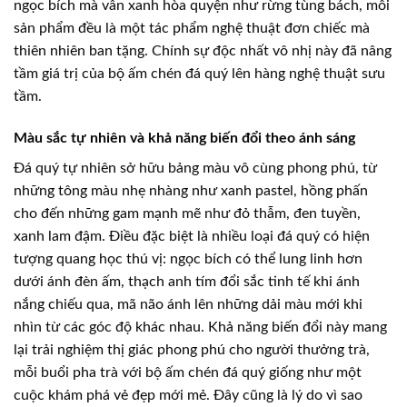
ngọc bích mà vân xanh hòa quyện như rừng tùng bách, mỗi
sản phẩm đều là một tác phẩm nghệ thuật đơn chiếc mà
thiên nhiên ban tặng. Chính sự độc nhất vô nhị này đã nâng
tầm giá trị của bộ ấm chén đá quý lên hàng nghệ thuật sưu
tầm.
Màu sắc tự nhiên và khả năng biến đổi theo ánh sáng
Đá quý tự nhiên sở hữu bảng màu vô cùng phong phú, từ
những tông màu nhẹ nhàng như xanh pastel, hồng phấn
cho đến những gam mạnh mẽ như đỏ thẫm, đen tuyền,
xanh lam đậm. Điều đặc biệt là nhiều loại đá quý có hiện
tượng quang học thú vị: ngọc bích có thể lung linh hơn
dưới ánh đèn ấm, thạch anh tím đổi sắc tinh tế khi ánh
nắng chiếu qua, mã não ánh lên những dải màu mới khi
nhìn từ các góc độ khác nhau. Khả năng biến đổi này mang
lại trải nghiệm thị giác phong phú cho người thưởng trà,
mỗi buổi pha trà với bộ ấm chén đá quý giống như một
cuộc khám phá vẻ đẹp mới mẻ. Đây cũng là lý do vì sao