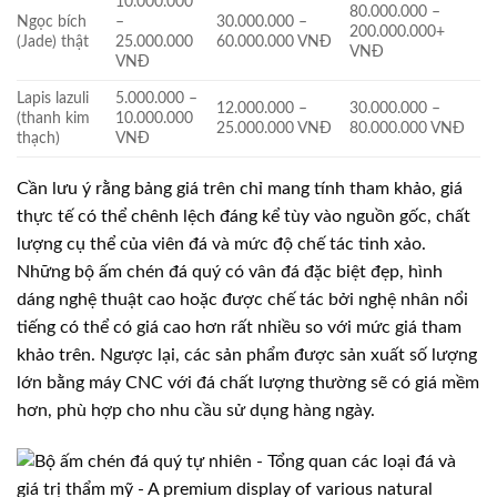
10.000.000
80.000.000 –
Ngọc bích
–
30.000.000 –
200.000.000+
(Jade) thật
25.000.000
60.000.000 VNĐ
VNĐ
VNĐ
Lapis lazuli
5.000.000 –
12.000.000 –
30.000.000 –
(thanh kim
10.000.000
25.000.000 VNĐ
80.000.000 VNĐ
thạch)
VNĐ
Cần lưu ý rằng bảng giá trên chỉ mang tính tham khảo, giá
thực tế có thể chênh lệch đáng kể tùy vào nguồn gốc, chất
lượng cụ thể của viên đá và mức độ chế tác tinh xảo.
Những bộ ấm chén đá quý có vân đá đặc biệt đẹp, hình
dáng nghệ thuật cao hoặc được chế tác bởi nghệ nhân nổi
tiếng có thể có giá cao hơn rất nhiều so với mức giá tham
khảo trên. Ngược lại, các sản phẩm được sản xuất số lượng
lớn bằng máy CNC với đá chất lượng thường sẽ có giá mềm
hơn, phù hợp cho nhu cầu sử dụng hàng ngày.