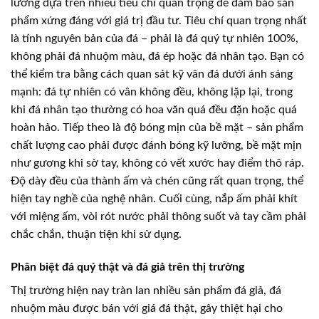
lưỡng dựa trên nhiều tiêu chí quan trọng để đảm bảo sản
phẩm xứng đáng với giá trị đầu tư. Tiêu chí quan trọng nhất
là tính nguyên bản của đá – phải là đá quý tự nhiên 100%,
không phải đá nhuộm màu, đá ép hoặc đá nhân tạo. Bạn có
thể kiểm tra bằng cách quan sát kỹ vân đá dưới ánh sáng
mạnh: đá tự nhiên có vân không đều, không lặp lại, trong
khi đá nhân tạo thường có hoa văn quá đều đặn hoặc quá
hoàn hảo. Tiếp theo là độ bóng mịn của bề mặt – sản phẩm
chất lượng cao phải được đánh bóng kỹ lưỡng, bề mặt mịn
như gương khi sờ tay, không có vết xước hay điểm thô ráp.
Độ dày đều của thành ấm và chén cũng rất quan trọng, thể
hiện tay nghề của nghệ nhân. Cuối cùng, nắp ấm phải khít
với miệng ấm, vòi rót nước phải thông suốt và tay cầm phải
chắc chắn, thuận tiện khi sử dụng.
Phân biệt đá quý thật và đá giả trên thị trường
Thị trường hiện nay tràn lan nhiều sản phẩm đá giả, đá
nhuộm màu được bán với giá đá thật, gây thiệt hại cho