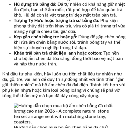
Hũ đựng trà bằng đá:
Đá tự nhiên có khả năng giữ nhiệt
ổn định, hạn chế ẩm mốc, rất phù hợp để bảo quản trà
khô. Hũ đá còn là vật trang trí đẹp mắt trên bàn trà.
Tượng Tỳ Hưu hoặc tượng trà sư bằng đá:
Phụ kiện
phong thủy đặt trên khay trà, vừa có giá trị trang trí vừa
mang ý nghĩa chiêu tài, giữ của.
Kẹp gắp chén bằng tre hoặc gỗ:
Dùng để gắp chén nóng
khi rửa ấm chén bằng nước sôi, tránh bỏng tay và thể
hiện sự chuyên nghiệp trong trà đạo.
Khăn trải bàn trà chất liệu lanh hoặc cotton:
Tạo nền
cho bộ ấm chén đá tỏa sáng, đồng thời bảo vệ mặt bàn
và hấp thụ nước tràn.
Khi đầu tư phụ kiện, hãy luôn ưu tiên chất liệu tự nhiên như
đá, gỗ, tre, vải lanh để duy trì sự đồng nhất với tinh thần “gần
gũi thiên nhiên” mà bộ ấm chén đá đại diện. Tránh kết hợp với
phụ kiện nhựa hoặc kim loại bóng loáng vì chúng sẽ phá vỡ
tổng thể thẩm mỹ mà bạn đã dày công xây dựng.
Hướng dẫn chọn mua bộ ấm chén bằng đá chất