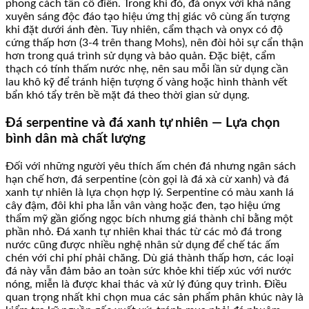
phong cách tân cổ điển. Trong khi đó, đá onyx với khả năng
xuyên sáng độc đáo tạo hiệu ứng thị giác vô cùng ấn tượng
khi đặt dưới ánh đèn. Tuy nhiên, cẩm thạch và onyx có độ
cứng thấp hơn (3-4 trên thang Mohs), nên đòi hỏi sự cẩn thận
hơn trong quá trình sử dụng và bảo quản. Đặc biệt, cẩm
thạch có tính thấm nước nhẹ, nên sau mỗi lần sử dụng cần
lau khô kỹ để tránh hiện tượng ố vàng hoặc hình thành vết
bẩn khó tẩy trên bề mặt đá theo thời gian sử dụng.
Đá serpentine và đá xanh tự nhiên — Lựa chọn
bình dân mà chất lượng
Đối với những người yêu thích ấm chén đá nhưng ngân sách
hạn chế hơn, đá serpentine (còn gọi là đá xà cừ xanh) và đá
xanh tự nhiên là lựa chọn hợp lý. Serpentine có màu xanh lá
cây đậm, đôi khi pha lẫn vân vàng hoặc đen, tạo hiệu ứng
thẩm mỹ gần giống ngọc bích nhưng giá thành chỉ bằng một
phần nhỏ. Đá xanh tự nhiên khai thác từ các mỏ đá trong
nước cũng được nhiều nghệ nhân sử dụng để chế tác ấm
chén với chi phí phải chăng. Dù giá thành thấp hơn, các loại
đá này vẫn đảm bảo an toàn sức khỏe khi tiếp xúc với nước
nóng, miễn là được khai thác và xử lý đúng quy trình. Điều
quan trọng nhất khi chọn mua các sản phẩm phân khúc này là