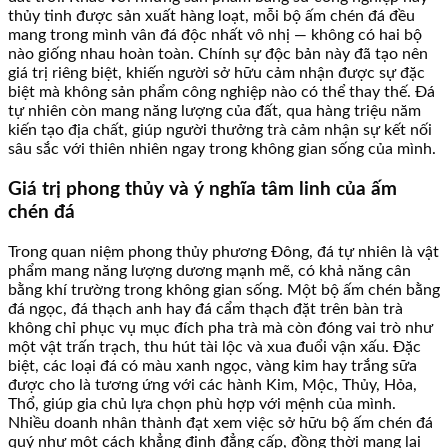
thủy tinh được sản xuất hàng loạt, mỗi bộ ấm chén đá đều
mang trong mình vân đá độc nhất vô nhị — không có hai bộ
nào giống nhau hoàn toàn. Chính sự độc bản này đã tạo nên
giá trị riêng biệt, khiến người sở hữu cảm nhận được sự đặc
biệt mà không sản phẩm công nghiệp nào có thể thay thế. Đá
tự nhiên còn mang năng lượng của đất, qua hàng triệu năm
kiến tạo địa chất, giúp người thưởng trà cảm nhận sự kết nối
sâu sắc với thiên nhiên ngay trong không gian sống của mình.
Giá trị phong thủy và ý nghĩa tâm linh của ấm
chén đá
Trong quan niệm phong thủy phương Đông, đá tự nhiên là vật
phẩm mang năng lượng dương mạnh mẽ, có khả năng cân
bằng khí trường trong không gian sống. Một bộ ấm chén bằng
đá ngọc, đá thạch anh hay đá cẩm thạch đặt trên bàn trà
không chỉ phục vụ mục đích pha trà mà còn đóng vai trò như
một vật trấn trạch, thu hút tài lộc và xua đuổi vận xấu. Đặc
biệt, các loại đá có màu xanh ngọc, vàng kim hay trắng sữa
được cho là tương ứng với các hành Kim, Mộc, Thủy, Hỏa,
Thổ, giúp gia chủ lựa chọn phù hợp với mệnh của mình.
Nhiều doanh nhân thành đạt xem việc sở hữu bộ ấm chén đá
quý như một cách khẳng định đẳng cấp, đồng thời mang lại