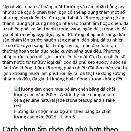
Ngoài việc quan sát bằng mắt thường và cảm nhận bằng tay
như đã đề cập ở phần trên, bạn có thể áp dụng thêm một số
phương pháp kiểm tra đơn giản tại nhà. Phương pháp gõ âm
thanh: dùng vật cứng nhỏ gõ nhẹ vào thành ấm hoặc chén, đá
tự nhiên phát ra âm thanh trong, vang, ngân dài, trong khi đá
giả phát ra tiếng bộp đục, ngắn. Phương pháp ánh sáng: đưa
sản phẩm lên trước nguồn sáng mạnh (đèn pin), đá tự nhiên
sẽ có độ xuyên sáng đặc trưng tùy loại, còn đá nhân tạo
thường hoàn toàn đục hoặc xuyên sáng quá đều. Phương
pháp nước: nhỏ một giọt nước lên bề mặt đá, đá tự nhiên sẽ
thấm nước từ từ (tùy loại đá), còn đá phủ keo epoxy nước sẽ
lăn tròn không thấm. Phương pháp nhiệt: đặt ấm chén vào tủ
lạnh khoảng mười lăm phút rồi lấy ra, đá thật sẽ đọng sương
nhanh và đều, đá giả thì không hoặc đọng sương không đều.
Hướng dẫn chọn mua bộ ấm chén bằng đá chất
lượng cao năm 2026 – Hình 5
Cách chọn ấm chén đá phù hợp theo