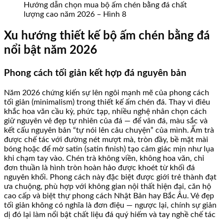
Hướng dẫn chọn mua bộ ấm chén bằng đá chất
lượng cao năm 2026 – Hình 8
Xu hướng thiết kế bộ ấm chén bằng đá
nổi bật năm 2026
Phong cách tối giản kết hợp đá nguyên bản
Năm 2026 chứng kiến sự lên ngôi mạnh mẽ của phong cách
tối giản (minimalism) trong thiết kế ấm chén đá. Thay vì điêu
khắc hoa văn cầu kỳ, phức tạp, nhiều nghệ nhân chọn cách
giữ nguyên vẻ đẹp tự nhiên của đá — để vân đá, màu sắc và
kết cấu nguyên bản “tự nói lên câu chuyện” của mình. Ấm trà
được chế tác với đường nét mượt mà, tròn đầy, bề mặt mài
bóng hoặc để mờ satin (satin finish) tạo cảm giác mịn như lụa
khi chạm tay vào. Chén trà không viền, không hoa văn, chỉ
đơn thuần là hình tròn hoàn hảo được khoét từ khối đá
nguyên khối. Phong cách này đặc biệt được giới trẻ thành đạt
ưa chuộng, phù hợp với không gian nội thất hiện đại, căn hộ
cao cấp và biệt thự phong cách Nhật Bản hay Bắc Âu. Vẻ đẹp
tối giản không có nghĩa là đơn điệu — ngược lại, chính sự giản
dị đó lại làm nổi bật chất liệu đá quý hiếm và tay nghề chế tác