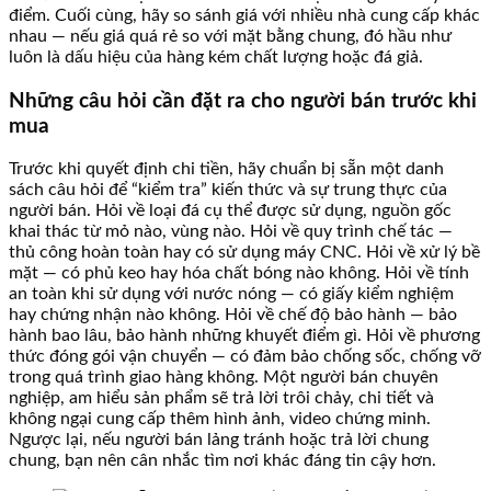
điểm. Cuối cùng, hãy so sánh giá với nhiều nhà cung cấp khác
nhau — nếu giá quá rẻ so với mặt bằng chung, đó hầu như
luôn là dấu hiệu của hàng kém chất lượng hoặc đá giả.
Những câu hỏi cần đặt ra cho người bán trước khi
mua
Trước khi quyết định chi tiền, hãy chuẩn bị sẵn một danh
sách câu hỏi để “kiểm tra” kiến thức và sự trung thực của
người bán. Hỏi về loại đá cụ thể được sử dụng, nguồn gốc
khai thác từ mỏ nào, vùng nào. Hỏi về quy trình chế tác —
thủ công hoàn toàn hay có sử dụng máy CNC. Hỏi về xử lý bề
mặt — có phủ keo hay hóa chất bóng nào không. Hỏi về tính
an toàn khi sử dụng với nước nóng — có giấy kiểm nghiệm
hay chứng nhận nào không. Hỏi về chế độ bảo hành — bảo
hành bao lâu, bảo hành những khuyết điểm gì. Hỏi về phương
thức đóng gói vận chuyển — có đảm bảo chống sốc, chống vỡ
trong quá trình giao hàng không. Một người bán chuyên
nghiệp, am hiểu sản phẩm sẽ trả lời trôi chảy, chi tiết và
không ngại cung cấp thêm hình ảnh, video chứng minh.
Ngược lại, nếu người bán lảng tránh hoặc trả lời chung
chung, bạn nên cân nhắc tìm nơi khác đáng tin cậy hơn.