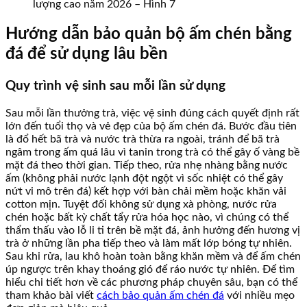
lượng cao năm 2026 – Hình 7
Hướng dẫn bảo quản bộ ấm chén bằng
đá để sử dụng lâu bền
Quy trình vệ sinh sau mỗi lần sử dụng
Sau mỗi lần thưởng trà, việc vệ sinh đúng cách quyết định rất
lớn đến tuổi thọ và vẻ đẹp của bộ ấm chén đá. Bước đầu tiên
là đổ hết bã trà và nước trà thừa ra ngoài, tránh để bã trà
ngâm trong ấm quá lâu vì tanin trong trà có thể gây ố vàng bề
mặt đá theo thời gian. Tiếp theo, rửa nhẹ nhàng bằng nước
ấm (không phải nước lạnh đột ngột vì sốc nhiệt có thể gây
nứt vi mô trên đá) kết hợp với bàn chải mềm hoặc khăn vải
cotton mịn. Tuyệt đối không sử dụng xà phòng, nước rửa
chén hoặc bất kỳ chất tẩy rửa hóa học nào, vì chúng có thể
thẩm thấu vào lỗ li ti trên bề mặt đá, ảnh hưởng đến hương vị
trà ở những lần pha tiếp theo và làm mất lớp bóng tự nhiên.
Sau khi rửa, lau khô hoàn toàn bằng khăn mềm và để ấm chén
úp ngược trên khay thoáng gió để ráo nước tự nhiên. Để tìm
hiểu chi tiết hơn về các phương pháp chuyên sâu, bạn có thể
tham khảo bài viết
cách bảo quản ấm chén đá
với nhiều mẹo