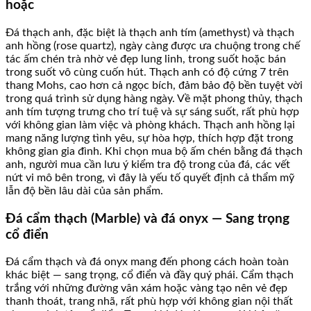
hoặc
Đá thạch anh, đặc biệt là thạch anh tím (amethyst) và thạch
anh hồng (rose quartz), ngày càng được ưa chuộng trong chế
tác ấm chén trà nhờ vẻ đẹp lung linh, trong suốt hoặc bán
trong suốt vô cùng cuốn hút. Thạch anh có độ cứng 7 trên
thang Mohs, cao hơn cả ngọc bích, đảm bảo độ bền tuyệt vời
trong quá trình sử dụng hàng ngày. Về mặt phong thủy, thạch
anh tím tượng trưng cho trí tuệ và sự sáng suốt, rất phù hợp
với không gian làm việc và phòng khách. Thạch anh hồng lại
mang năng lượng tình yêu, sự hòa hợp, thích hợp đặt trong
không gian gia đình. Khi chọn mua bộ ấm chén bằng đá thạch
anh, người mua cần lưu ý kiểm tra độ trong của đá, các vết
nứt vi mô bên trong, vì đây là yếu tố quyết định cả thẩm mỹ
lẫn độ bền lâu dài của sản phẩm.
Đá cẩm thạch (Marble) và đá onyx — Sang trọng
cổ điển
Đá cẩm thạch và đá onyx mang đến phong cách hoàn toàn
khác biệt — sang trọng, cổ điển và đầy quý phái. Cẩm thạch
trắng với những đường vân xám hoặc vàng tạo nên vẻ đẹp
thanh thoát, trang nhã, rất phù hợp với không gian nội thất