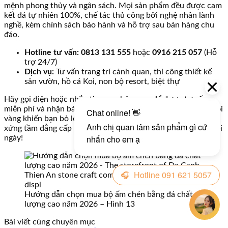
mệnh phong thủy và ngân sách. Mọi sản phẩm đều được cam
kết đá tự nhiên 100%, chế tác thủ công bởi nghệ nhân lành
nghề, kèm chính sách bảo hành và hỗ trợ sau bán hàng chu
đáo.
Hotline tư vấn:
0813 131 555
hoặc
0916 215 057
(Hỗ
trợ 24/7)
Dịch vụ:
Tư vấn trang trí cảnh quan, thi công thiết kế
sân vườn, hồ cá Koi, non bộ resort, biệt thự
Hãy gọi điện hoặc nhắn tin ngay hôm nay để được tư vấn
miễn phí và nhận báo giá chi tiết. Đừng để một quyết định vội
vàng khiến bạn bỏ lỡ cơ hội sở hữu bộ ấm chén đá tự nhiên
xứng tầm đẳng cấp mà bạn xứng đáng được thưởng thức mỗi
ngày!
Hướng dẫn chọn mua bộ ấm chén bằng đá chất
lượng cao năm 2026 – Hình 13
Bài viết cùng chuyên mục