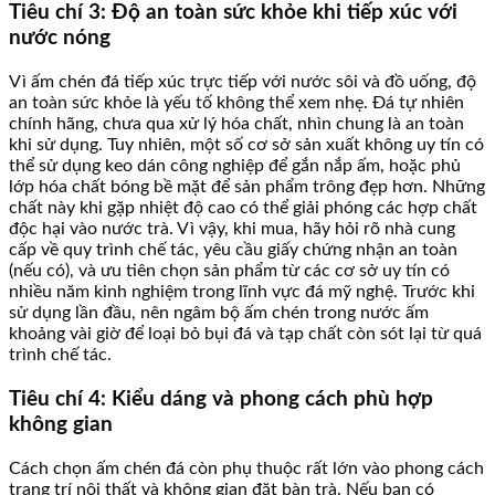
Tiêu chí 3: Độ an toàn sức khỏe khi tiếp xúc với
nước nóng
Vì ấm chén đá tiếp xúc trực tiếp với nước sôi và đồ uống, độ
an toàn sức khỏe là yếu tố không thể xem nhẹ. Đá tự nhiên
chính hãng, chưa qua xử lý hóa chất, nhìn chung là an toàn
khi sử dụng. Tuy nhiên, một số cơ sở sản xuất không uy tín có
thể sử dụng keo dán công nghiệp để gắn nắp ấm, hoặc phủ
lớp hóa chất bóng bề mặt để sản phẩm trông đẹp hơn. Những
chất này khi gặp nhiệt độ cao có thể giải phóng các hợp chất
độc hại vào nước trà. Vì vậy, khi mua, hãy hỏi rõ nhà cung
cấp về quy trình chế tác, yêu cầu giấy chứng nhận an toàn
(nếu có), và ưu tiên chọn sản phẩm từ các cơ sở uy tín có
nhiều năm kinh nghiệm trong lĩnh vực đá mỹ nghệ. Trước khi
sử dụng lần đầu, nên ngâm bộ ấm chén trong nước ấm
khoảng vài giờ để loại bỏ bụi đá và tạp chất còn sót lại từ quá
trình chế tác.
Tiêu chí 4: Kiểu dáng và phong cách phù hợp
không gian
Cách chọn ấm chén đá còn phụ thuộc rất lớn vào phong cách
trang trí nội thất và không gian đặt bàn trà. Nếu bạn có