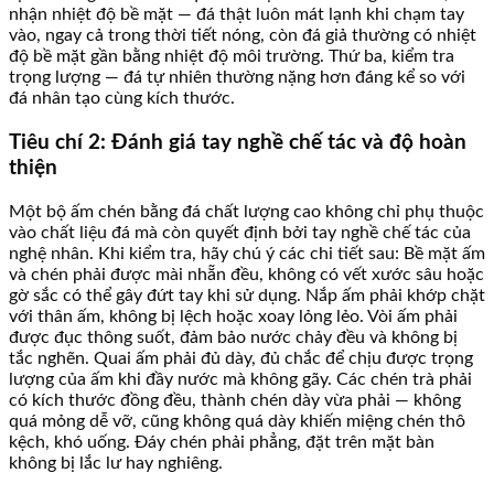
nhận nhiệt độ bề mặt — đá thật luôn mát lạnh khi chạm tay
vào, ngay cả trong thời tiết nóng, còn đá giả thường có nhiệt
độ bề mặt gần bằng nhiệt độ môi trường. Thứ ba, kiểm tra
trọng lượng — đá tự nhiên thường nặng hơn đáng kể so với
đá nhân tạo cùng kích thước.
Tiêu chí 2: Đánh giá tay nghề chế tác và độ hoàn
thiện
Một bộ ấm chén bằng đá chất lượng cao không chỉ phụ thuộc
vào chất liệu đá mà còn quyết định bởi tay nghề chế tác của
nghệ nhân. Khi kiểm tra, hãy chú ý các chi tiết sau: Bề mặt ấm
và chén phải được mài nhẵn đều, không có vết xước sâu hoặc
gờ sắc có thể gây đứt tay khi sử dụng. Nắp ấm phải khớp chặt
với thân ấm, không bị lệch hoặc xoay lỏng lẻo. Vòi ấm phải
được đục thông suốt, đảm bảo nước chảy đều và không bị
tắc nghẽn. Quai ấm phải đủ dày, đủ chắc để chịu được trọng
lượng của ấm khi đầy nước mà không gãy. Các chén trà phải
có kích thước đồng đều, thành chén dày vừa phải — không
quá mỏng dễ vỡ, cũng không quá dày khiến miệng chén thô
kệch, khó uống. Đáy chén phải phẳng, đặt trên mặt bàn
không bị lắc lư hay nghiêng.