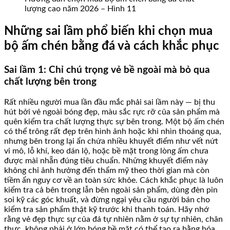
lượng cao năm 2026 – Hình 11
Những sai lầm phổ biến khi chọn mua
bộ ấm chén bằng đá và cách khắc phục
Sai lầm 1: Chỉ chú trọng vẻ bề ngoài mà bỏ qua
chất lượng bên trong
Rất nhiều người mua lần đầu mắc phải sai lầm này — bị thu
hút bởi vẻ ngoài bóng đẹp, màu sắc rực rỡ của sản phẩm mà
quên kiểm tra chất lượng thực sự bên trong. Một bộ ấm chén
có thể trông rất đẹp trên hình ảnh hoặc khi nhìn thoáng qua,
nhưng bên trong lại ẩn chứa nhiều khuyết điểm như vết nứt
vi mô, lỗ khí, keo dán lộ, hoặc bề mặt trong lòng ấm chưa
được mài nhẵn đúng tiêu chuẩn. Những khuyết điểm này
không chỉ ảnh hưởng đến thẩm mỹ theo thời gian mà còn
tiềm ẩn nguy cơ về an toàn sức khỏe. Cách khắc phục là luôn
kiểm tra cả bên trong lẫn bên ngoài sản phẩm, dùng đèn pin
soi kỹ các góc khuất, và đừng ngại yêu cầu người bán cho
kiểm tra sản phẩm thật kỹ trước khi thanh toán. Hãy nhớ
rằng vẻ đẹp thực sự của đá tự nhiên nằm ở sự tự nhiên, chân
thực, không phải ở lớp bóng bề mặt có thể tạo ra bằng hóa