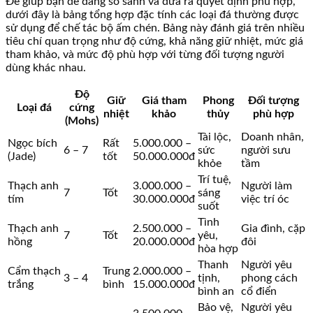
Để giúp bạn dễ dàng so sánh và đưa ra quyết định phù hợp,
dưới đây là bảng tổng hợp đặc tính các loại đá thường được
sử dụng để chế tác bộ ấm chén. Bảng này đánh giá trên nhiều
tiêu chí quan trọng như độ cứng, khả năng giữ nhiệt, mức giá
tham khảo, và mức độ phù hợp với từng đối tượng người
dùng khác nhau.
Độ
Giữ
Giá tham
Phong
Đối tượng
Loại đá
cứng
nhiệt
khảo
thủy
phù hợp
(Mohs)
Tài lộc,
Doanh nhân,
Ngọc bích
Rất
5.000.000 –
6 – 7
sức
người sưu
(Jade)
tốt
50.000.000đ
khỏe
tầm
Trí tuệ,
Thạch anh
3.000.000 –
Người làm
7
Tốt
sáng
tím
30.000.000đ
việc trí óc
suốt
Tình
Thạch anh
2.500.000 –
Gia đình, cặp
7
Tốt
yêu,
hồng
20.000.000đ
đôi
hòa hợp
Thanh
Người yêu
Cẩm thạch
Trung
2.000.000 –
3 – 4
tịnh,
phong cách
trắng
bình
15.000.000đ
bình an
cổ điển
Bảo vệ,
Người yêu