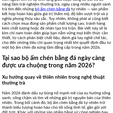
nâng tầm trải nghiệm thưởng trà, ngày càng nhiều người sành
trà tìm đến những
bộ ấm chén bằng đá
tự nhiên — sản phẩm
kết hợp hoàn hảo giữa giá trị thẩm mỹ, độ bền vượt trội và ý
nghĩa phong thủy sâu sắc. Tuy nhiên, không phải ai cũng biết
cách chọn mua đúng sản phẩm chất lượng cao, tránh hàng
kém chất lượng hoặc đá nhân tạo trà trộn. Bài viết này sẽ là
kim chỉ nam toàn diện giúp bạn nắm vững mọi kiến thức cần
thiết, từ cách phân biệt chất liệu, đánh giá tay nghề chế tác,
cho đến những tiêu chí quan trọng nhất khi quyết định đầu tư
một bộ ấm chén đá xứng tầm đẳng cấp trong năm 2026.
Tại sao bộ ấm chén bằng đá ngày càng
được ưa chuộng trong năm 2026?
Xu hướng quay về thiên nhiên trong nghệ thuật
thưởng trà
Năm 2026 đánh dấu sự bùng nổ mạnh mẽ của xu hướng sống
xanh, sống chậm và tìm về những giá trị nguyên bản của thiên
nhiên. Trong bối cảnh đó, bộ ấm chén bằng đá tự nhiên trở
thành biểu tượng hoàn hảo cho lối sống tinh tế, gần gũi với
đất trời. Khác với những sản phẩm bằng sứ công nghiệp hay