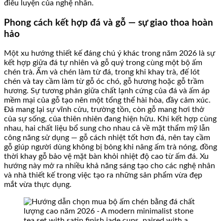
điêu luyện của nghệ nhân.
Phong cách kết hợp đá và gỗ — sự giao thoa hoàn
hảo
Một xu hướng thiết kế đáng chú ý khác trong năm 2026 là sự
kết hợp giữa đá tự nhiên và gỗ quý trong cùng một bộ ấm
chén trà. Ấm và chén làm từ đá, trong khi khay trà, đế lót
chén và tay cầm làm từ gỗ óc chó, gỗ hương hoặc gỗ trầm
hương. Sự tương phản giữa chất lạnh cứng của đá và ấm áp
mềm mại của gỗ tạo nên một tổng thể hài hòa, đầy cảm xúc.
Đá mang lại sự vĩnh cửu, trường tồn, còn gỗ mang hơi thở
của sự sống, của thiên nhiên đang hiện hữu. Khi kết hợp cùng
nhau, hai chất liệu bổ sung cho nhau cả về mặt thẩm mỹ lẫn
công năng sử dụng — gỗ cách nhiệt tốt hơn đá, nên tay cầm
gỗ giúp người dùng không bị bỏng khi nâng ấm trà nóng, đồng
thời khay gỗ bảo vệ mặt bàn khỏi nhiệt độ cao từ ấm đá. Xu
hướng này mở ra nhiều khả năng sáng tạo cho các nghệ nhân
và nhà thiết kế trong việc tạo ra những sản phẩm vừa đẹp
mắt vừa thực dụng.