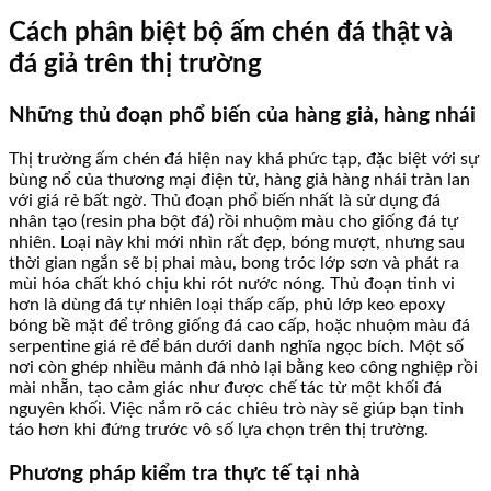
Cách phân biệt bộ ấm chén đá thật và
đá giả trên thị trường
Những thủ đoạn phổ biến của hàng giả, hàng nhái
Thị trường ấm chén đá hiện nay khá phức tạp, đặc biệt với sự
bùng nổ của thương mại điện tử, hàng giả hàng nhái tràn lan
với giá rẻ bất ngờ. Thủ đoạn phổ biến nhất là sử dụng đá
nhân tạo (resin pha bột đá) rồi nhuộm màu cho giống đá tự
nhiên. Loại này khi mới nhìn rất đẹp, bóng mượt, nhưng sau
thời gian ngắn sẽ bị phai màu, bong tróc lớp sơn và phát ra
mùi hóa chất khó chịu khi rót nước nóng. Thủ đoạn tinh vi
hơn là dùng đá tự nhiên loại thấp cấp, phủ lớp keo epoxy
bóng bề mặt để trông giống đá cao cấp, hoặc nhuộm màu đá
serpentine giá rẻ để bán dưới danh nghĩa ngọc bích. Một số
nơi còn ghép nhiều mảnh đá nhỏ lại bằng keo công nghiệp rồi
mài nhẵn, tạo cảm giác như được chế tác từ một khối đá
nguyên khối. Việc nắm rõ các chiêu trò này sẽ giúp bạn tỉnh
táo hơn khi đứng trước vô số lựa chọn trên thị trường.
Phương pháp kiểm tra thực tế tại nhà