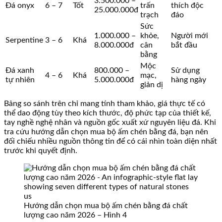
3.500.000 –
Đá onyx
6 – 7
Tốt
trấn
thích độc
25.000.000đ
trạch
đáo
Sức
1.000.000 –
khỏe,
Người mới
Serpentine
3 – 6
Khá
8.000.000đ
cân
bắt đầu
bằng
Mộc
Đá xanh
800.000 –
Sử dụng
4 – 6
Khá
mạc,
tự nhiên
5.000.000đ
hàng ngày
giản dị
Bảng so sánh trên chỉ mang tính tham khảo, giá thực tế có
thể dao động tùy theo kích thước, độ phức tạp của thiết kế,
tay nghề nghệ nhân và nguồn gốc xuất xứ nguyên liệu đá. Khi
tra cứu hướng dẫn chọn mua bộ ấm chén bằng đá, bạn nên
đối chiếu nhiều nguồn thông tin để có cái nhìn toàn diện nhất
trước khi quyết định.
Hướng dẫn chọn mua bộ ấm chén bằng đá chất
lượng cao năm 2026 – Hình 4