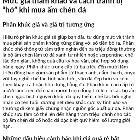
Mức giá tham khảo và cách tránh bị
“hớ” khi mua ấm chén đá
Phân khúc giá và giá trị tương ứng
Hiểu rõ phân khúc giá sẽ giúp bạn đầu tư đúng mức và tránh
mua phải sản phẩm không xứng đáng với số tiền bỏ ra. Phân
khúc phổ thông từ tám trăm nghìn đến ba triệu đồng thường
là bộ ấm chén làm từ đá xanh tự nhiên hoặc serpentine, chế
tác đơn giản, không quá cầu kỳ hoa văn, phù hợp sử dụng
hàng ngày. Phân khúc trung cấp từ ba triệu đến mười lăm
triệu đồng bao gồm sản phẩm từ thạch anh, cẩm thạch, onyx
với tay nghề chế tác tinh xảo hơn, vân đá đẹp hơn và kèm
theo khay trà hoặc hộp đựng bằng đá. Phân khúc cao cấp từ
mười lăm triệu đến năm mươi triệu đồng trở lên là các bộ ấm
chén ngọc bích nguyên khối, đá quý hiếm, chế tác bởi nghệ
nhân có tên tuổi, đường nét điêu khắc cực kỳ tinh xảo và
thường đi kèm giấy chứng nhận nguồn gốc xuất xứ đá. Phân
khúc sưu tầm có thể lên đến hàng trăm triệu, dành cho các
bộ ấm chén đá cổ hoặc đá đặc biệt quý hiếm, số lượng giới
hạn.
Những dấu hiệu cảnh báo khi giá quá rẻ bất