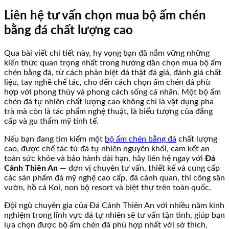
Liên hệ tư vấn chọn mua bộ ấm chén
bằng đá chất lượng cao
Qua bài viết chi tiết này, hy vọng bạn đã nắm vững những
kiến thức quan trọng nhất trong hướng dẫn chọn mua bộ ấm
chén bằng đá, từ cách phân biệt đá thật đá giả, đánh giá chất
liệu, tay nghề chế tác, cho đến cách chọn ấm chén đá phù
hợp với phong thủy và phong cách sống cá nhân. Một bộ ấm
chén đá tự nhiên chất lượng cao không chỉ là vật dụng pha
trà mà còn là tác phẩm nghệ thuật, là biểu tượng của đẳng
cấp và gu thẩm mỹ tinh tế.
Nếu bạn đang tìm kiếm một
bộ ấm chén bằng đá
chất lượng
cao, được chế tác từ đá tự nhiên nguyên khối, cam kết an
toàn sức khỏe và bảo hành dài hạn, hãy liên hệ ngay với
Đá
Cảnh Thiên An
— đơn vị chuyên tư vấn, thiết kế và cung cấp
các sản phẩm đá mỹ nghệ cao cấp, đá cảnh quan, thi công sân
vườn, hồ cá Koi, non bộ resort và biệt thự trên toàn quốc.
Đội ngũ chuyên gia của Đá Cảnh Thiên An với nhiều năm kinh
nghiệm trong lĩnh vực đá tự nhiên sẽ tư vấn tận tình, giúp bạn
lựa chọn được bộ ấm chén đá phù hợp nhất với sở thích,