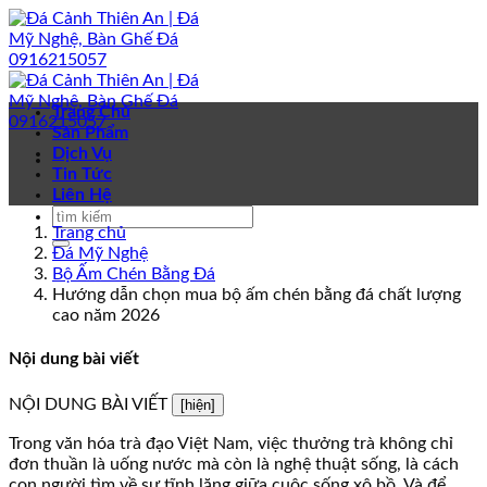
Bỏ
qua
nội
dung
Trang Chủ
Sản Phẩm
Dịch Vụ
Tin Tức
Liên Hệ
Trang chủ
Đá Mỹ Nghệ
Bộ Ấm Chén Bằng Đá
Hướng dẫn chọn mua bộ ấm chén bằng đá chất lượng
cao năm 2026
Nội dung bài viết
NỘI DUNG BÀI VIẾT
[hiện]
Trong văn hóa trà đạo Việt Nam, việc thưởng trà không chỉ
đơn thuần là uống nước mà còn là nghệ thuật sống, là cách
con người tìm về sự tĩnh lặng giữa cuộc sống xô bồ. Và để