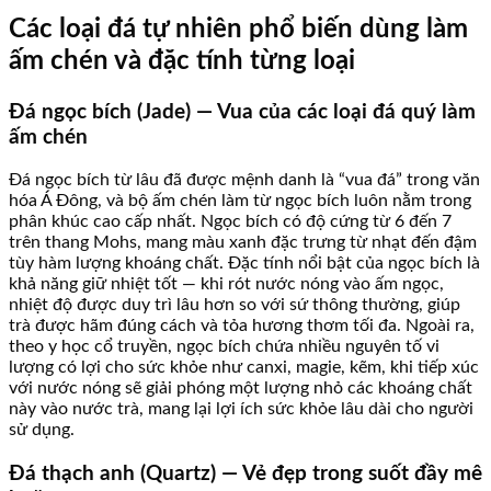
Các loại đá tự nhiên phổ biến dùng làm
ấm chén và đặc tính từng loại
Đá ngọc bích (Jade) — Vua của các loại đá quý làm
ấm chén
Đá ngọc bích từ lâu đã được mệnh danh là “vua đá” trong văn
hóa Á Đông, và bộ ấm chén làm từ ngọc bích luôn nằm trong
phân khúc cao cấp nhất. Ngọc bích có độ cứng từ 6 đến 7
trên thang Mohs, mang màu xanh đặc trưng từ nhạt đến đậm
tùy hàm lượng khoáng chất. Đặc tính nổi bật của ngọc bích là
khả năng giữ nhiệt tốt — khi rót nước nóng vào ấm ngọc,
nhiệt độ được duy trì lâu hơn so với sứ thông thường, giúp
trà được hãm đúng cách và tỏa hương thơm tối đa. Ngoài ra,
theo y học cổ truyền, ngọc bích chứa nhiều nguyên tố vi
lượng có lợi cho sức khỏe như canxi, magie, kẽm, khi tiếp xúc
với nước nóng sẽ giải phóng một lượng nhỏ các khoáng chất
này vào nước trà, mang lại lợi ích sức khỏe lâu dài cho người
sử dụng.
Đá thạch anh (Quartz) — Vẻ đẹp trong suốt đầy mê