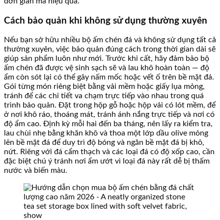
đơn giản mà hiệu quả.
Cách bảo quản khi không sử dụng thường xuyên
Nếu bạn sở hữu nhiều bộ ấm chén đá và không sử dụng tất cả
thường xuyên, việc bảo quản đúng cách trong thời gian dài sẽ
giúp sản phẩm luôn như mới. Trước khi cất, hãy đảm bảo bộ
ấm chén đã được vệ sinh sạch sẽ và lau khô hoàn toàn — độ
ẩm còn sót lại có thể gây nấm mốc hoặc vết ố trên bề mặt đá.
Gói từng món riêng biệt bằng vải mềm hoặc giấy lụa mỏng,
tránh để các chi tiết va chạm trực tiếp vào nhau trong quá
trình bảo quản. Đặt trong hộp gỗ hoặc hộp vải có lót mềm, để
ở nơi khô ráo, thoáng mát, tránh ánh nắng trực tiếp và nơi có
độ ẩm cao. Định kỳ mỗi hai đến ba tháng, nên lấy ra kiểm tra,
lau chùi nhẹ bằng khăn khô và thoa một lớp dầu olive mỏng
lên bề mặt đá để duy trì độ bóng và ngăn bề mặt đá bị khô,
nứt. Riêng với đá cẩm thạch và các loại đá có độ xốp cao, cần
đặc biệt chú ý tránh nơi ẩm ướt vì loại đá này rất dễ bị thấm
nước và biến màu.