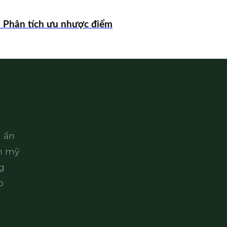
? Phân tích ưu nhược điểm
 ấn
ẩm mỹ
g
p