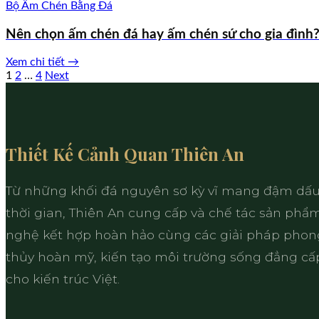
Bộ Ấm Chén Bằng Đá
Nên chọn ấm chén đá hay ấm chén sứ cho gia đình
Xem chi tiết →
Phân
1
2
…
4
Next
trang
bài
viết
Thiết Kế Cảnh Quan Thiên An
Từ những khối đá nguyên sơ kỳ vĩ mang đậm dấu
thời gian, Thiên An cung cấp và chế tác sản ph
nghệ kết hợp hoàn hảo cùng các giải pháp phon
thủy hoàn mỹ, kiến tạo môi trường sống đẳng cấ
cho kiến trúc Việt.