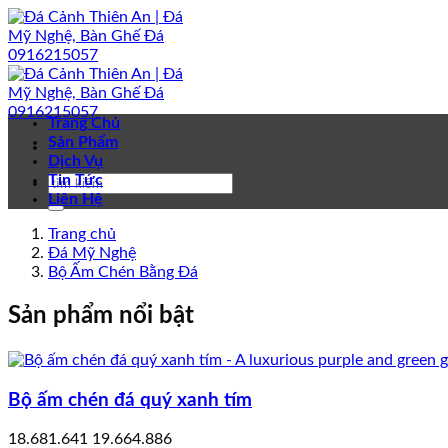
Bỏ
qua
nội
dung
Trang Chủ
Sản Phẩm
Dịch Vụ
Tin Tức
Liên Hệ
Trang chủ
Đá Mỹ Nghệ
Bộ Ấm Chén Bằng Đá
Sản phẩm nổi bật
Bộ ấm chén đá quý xanh tím
18.681.641
19.664.886