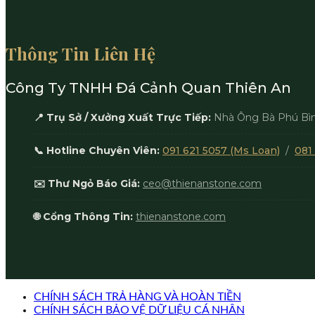
Thông Tin Liên Hệ
Công Ty TNHH Đá Cảnh Quan Thiên An
📍 Trụ Sở / Xưởng Xuất Trực Tiếp:
Nhà Ông Bà Phú Bình
📞 Hotline Chuyên Viên:
091 621 5057 (Ms Loan)
/
081 
✉️ Thư Ngỏ Báo Giá:
ceo@thienanstone.com
🌐 Cổng Thông Tin:
thienanstone.com
CHÍNH SÁCH TRẢ HÀNG VÀ HOÀN TIỀN
CHÍNH SÁCH BẢO VỆ DỮ LIỆU CÁ NHÂN