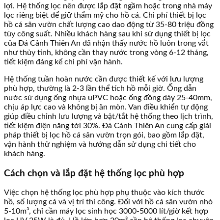
lợi. Hệ thống lọc nên được lắp đặt ngầm hoặc trong nhà máy
lọc riêng biệt để giữ thẩm mỹ cho hồ cá. Chi phí thiết bị lọc
hồ cá sân vườn chất lượng cao dao động từ 35-80 triệu đồng
tùy công suất. Nhiều khách hàng sau khi sử dụng thiết bị lọc
của Đá Cảnh Thiên An đã nhận thấy nước hồ luôn trong vắt
như thủy tinh, không cần thay nước trong vòng 6-12 tháng,
tiết kiệm đáng kể chi phí vận hành.
Hệ thống tuần hoàn nước cần được thiết kế với lưu lượng
phù hợp, thường là 2-3 lần thể tích hồ mỗi giờ. Ống dẫn
nước sử dụng ống nhựa uPVC hoặc ống đồng dày 25-40mm,
chịu áp lực cao và không bị ăn mòn. Van điều khiển tự động
giúp điều chỉnh lưu lượng và bật/tắt hệ thống theo lịch trình,
tiết kiệm điện năng tới 30%. Đá Cảnh Thiên An cung cấp giải
pháp thiết bị lọc hồ cá sân vườn trọn gói, bao gồm lắp đặt,
vận hành thử nghiệm và hướng dẫn sử dụng chi tiết cho
khách hàng.
Cách chọn và lắp đặt hệ thống lọc phù hợp
Việc chọn hệ thống lọc phù hợp phụ thuộc vào kích thước
hồ, số lượng cá và vị trí thi công. Đối với hồ cá sân vườn nhỏ
5-10m³, chỉ cần máy lọc sinh học 3000-5000 lít/giờ kết hợp