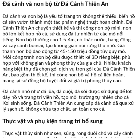
Đá cảnh và non bộ từ Đá Cảnh Thiên An
Đá cảnh và non bộ là yếu tố trang trí không thể thiếu, biến hồ
cá sân vườn thành một tác phẩm nghệ thuật hoàn chỉnh. Đá
Cảnh Thiên An chuyên thiết kế và thi công non bộ mini, non
bộ lớn kết hợp hồ cá, sử dụng đá tự nhiên từ các mỏ nổi
tiếng. Non bộ thường cao 1.5-4m, có thác nước, hang động
và cây cảnh bonsai, tạo không gian núi rừng thu nhỏ. Giá
thành non bộ dao động từ 45-150 triệu đồng tùy quy mô.
Mỗi công trình non bộ đều được thiết kế 3D riêng biệt, phù
hợp với không gian và phong thủy của gia chủ. Nhiều khách
hàng biệt thự đã chọn gói dịch vụ trọn gói của Đá Cảnh Thiên
An, bao gồm thiết kế, thi công non bộ và hồ cá liên hoàn,
mang lại sự đồng bộ tuyệt đối và giá trị phong thủy cao.
Đá cảnh nhỏ như đá lũa, đá cuội, đá sỏi được sử dụng để lót
đáy hồ và trang trí viền hồ, tạo môi trường tự nhiên cho cá
Koi sinh sống. Đá Cảnh Thiên An cung cấp đá cảnh đã qua xử
lý sạch sẽ, không chứa tạp chất, an toàn cho cá.
Thực vật và phụ kiện trang trí bổ sung
Thực vật thủy sinh như sen, súng, rong đuôi chó và cây cảnh