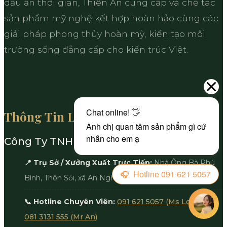
dấu ấn thời gian, Thiên An cung cấp và chế tác
sản phẩm mỹ nghệ kết hợp hoàn hảo cùng các
giải pháp phong thủy hoàn mỹ, kiến tạo môi
trường sống đẳng cấp cho kiến trúc Việt.
Thông Tin Liên Hệ
Công Ty TNHH Đá Cảnh Quan Thiên An
📍 Trụ Sở / Xưởng Xuất Trực Tiếp:
Nhà Ông Bà Phú
Bình, Thôn Sỏi, xã An Nghĩa, Tỉnh Phú Thọ
📞 Hotline Chuyên Viên:
091 621 5057 (Ms Loan)
/
081 3131 555 (Mr An)