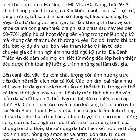
biệt thự cao cấp ở Hà Nội, TP.HCM và Đà Nẵng, hơn 97%
khách hàng phản hồi rằng cá Koi khỏe mạnh, màu sắc rực rỡ,
tăng trưởng tốt sau 3-5 năm sử dụng vật liệu của công ty.
Việc đầu tư đúng vật liệu ngay từ đầu không chỉ bảo vệ sức
khỏe cá mà còn giảm thiểu chi phí sửa chữa sau này lên đến
60-70%, giúp hồ cá hoạt động bền vững trong nhiều thập kỷ
mà không cần thay nước thường xuyên. Do đó, trước khi bắt
đầu bất kỳ dự án nào, bạn nên tham khảo ý kiến từ các
chuyên gia có kinh nghiệm như đội ngũ kỹ sư tại Đá Cảnh
Thiên An để đảm bảo mọi chi tiết từ móng đến lớp hoàn thiện
đều được tính toán kỹ lưỡng, tránh những sai lầm đắt giá.
Bên cạnh đó, vật liệu kém chất lượng còn ảnh hưởng trực
tiếp đến hệ miễn dịch của cá Koi. Các ion kim loại nặng như
chì, asen từ đá granite kém chuẩn có thể tích tụ trong cơ thể
cá theo thời gian, gây ra các bệnh lý mãn tính như uốn ván,
nấm da và rối loạn nội tiết. Ngược lại, đá tự nhiên cao cấp
được Đá Cảnh Thiên An tuyển chọn kỹ càng từ các mỏ uy tín
tại Ninh Bình, Thanh Hóa và Gia Lai, đã qua kiểm định không
chứa chất độc hại, đảm bảo an toàn tuyệt đối cho môi trường
sống của cá. Các nghiên cứu thực tế từ các công trình của
chúng tôi cho thấy, khi sử dụng đá tự nhiên kết hợp hệ thống
lọc sinh học, nồng độ amoniac và nitrit luôn duy trì dưới