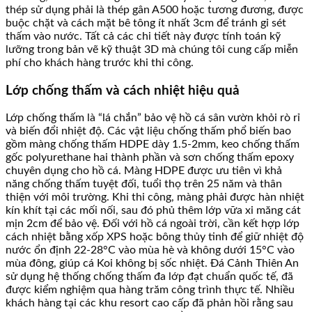
thép sử dụng phải là thép gân A500 hoặc tương đương, được
buộc chặt và cách mặt bê tông ít nhất 3cm để tránh gỉ sét
thấm vào nước. Tất cả các chi tiết này được tính toán kỹ
lưỡng trong bản vẽ kỹ thuật 3D mà chúng tôi cung cấp miễn
phí cho khách hàng trước khi thi công.
Lớp chống thấm và cách nhiệt hiệu quả
Lớp chống thấm là “lá chắn” bảo vệ hồ cá sân vườn khỏi rò rỉ
và biến đổi nhiệt độ. Các vật liệu chống thấm phổ biến bao
gồm màng chống thấm HDPE dày 1.5-2mm, keo chống thấm
gốc polyurethane hai thành phần và sơn chống thấm epoxy
chuyên dụng cho hồ cá. Màng HDPE được ưu tiên vì khả
năng chống thấm tuyệt đối, tuổi thọ trên 25 năm và thân
thiện với môi trường. Khi thi công, màng phải được hàn nhiệt
kín khít tại các mối nối, sau đó phủ thêm lớp vữa xi măng cát
mịn 2cm để bảo vệ. Đối với hồ cá ngoài trời, cần kết hợp lớp
cách nhiệt bằng xốp XPS hoặc bông thủy tinh để giữ nhiệt độ
nước ổn định 22-28°C vào mùa hè và không dưới 15°C vào
mùa đông, giúp cá Koi không bị sốc nhiệt. Đá Cảnh Thiên An
sử dụng hệ thống chống thấm đa lớp đạt chuẩn quốc tế, đã
được kiểm nghiệm qua hàng trăm công trình thực tế. Nhiều
khách hàng tại các khu resort cao cấp đã phản hồi rằng sau