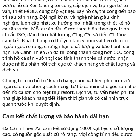
vườn, hồ cá Koi. Chúng tôi cung cấp dịch vụ trọn gói từ tư
vấn, thiết kế 3D, cung cấp vật liệu xây hồ cá, thi công đến bảo
trì sau bán hàng. Đội ngũ kỹ sư và nghệ nhân giàu kinh
nghiệm, luôn cập nhật xu hướng mới nhất trong thiết kế hồ
cá sân vườn. Mỗi dự án đều được thực hiện theo quy trình
chuẩn ISO, đảm bảo chất lượng đồng đều và tiến độ đúng
cam kết. Khách hàng có thể yên tâm vì mọi vật liệu đều có
nguồn gốc rõ ràng, chứng nhận chất lượng và bảo hành dài
hạn. Đá Cảnh Thiên An đã thi công thành công hơn 500 công
trình hồ cá sân vườn tại các tỉnh thành trên cả nước, nhận
được nhiều phản hồi tích cực từ khách hàng về chất lượng và
dịch vụ.
Chúng tôi còn hỗ trợ khách hàng chọn vật liệu phù hợp với
ngân sách và phong cách riêng, từ hồ cá mini cho góc sân nhỏ
đến hồ cá lớn cho biệt thự resort. Dịch vụ tư vấn miễn phí tại
nhà giúp khách hàng tiết kiệm thời gian và có cái nhìn trực
quan trước khi quyết định.
Cam kết chất lượng và bảo hành dài hạn
Đá Cảnh Thiên An cam kết sử dụng 100% vật liệu chất lượng
cao, có nguồn gốc xuất xứ rõ ràng. Mọi công trình đều được