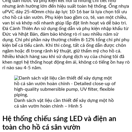
Ống dẫn nước và phụ kiện kết nối là những chi tiết nhỏ
nhưng ảnh hưởng lớn đến hiệu suất toàn hệ thống. Ống nhựa
uPVC dày 25-40mm chịu áp lực 10-16 bar là lựa chọn tối ưu
cho hồ cá sân vườn. Phụ kiện bao gồm co, tê, van một chiều,
van bi và khớp nối nhanh giúp lắp đặt linh hoạt và dễ bảo trì.
Đá Cảnh Thiên An sử dụng ống dẫn và phụ kiện nhập khẩu từ
Đức và Nhật Bản, đảm bảo không rò rỉ sau nhiều năm sử
dụng. Chi phí phần này thường chiếm 8-12% tổng chi phí phụ
kiện bể cá tiểu cảnh. Khi thi công, tất cả ống dẫn được chôn
ngầm hoặc đi trong rãnh kỹ thuật, giữ thẩm mỹ cho hồ cá.
Nhiều khách hàng sau khi sử dụng dịch vụ của chúng tôi đã
khen ngợi hệ thống hoạt động êm ái, không có tiếng ồn hay rò
rỉ nào sau 4-5 năm.
Danh sách vật liệu cần thiết để xây dựng một hồ
cá sân vườn hoàn chỉnh – Hình 5
Hệ thống chiếu sáng LED và điện an
toàn cho hồ cá sân vườn