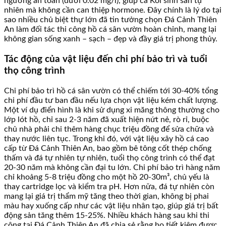
ngưỡng an toàn (dưới 0.02 mg/l), giúp cá Koi sinh sản tự
nhiên mà không cần can thiệp hormone. Đây chính là lý do tại
sao nhiều chủ biệt thự lớn đã tin tưởng chọn Đá Cảnh Thiên
An làm đối tác thi công hồ cá sân vườn hoàn chỉnh, mang lại
không gian sống xanh – sạch – đẹp và đầy giá trị phong thủy.
Tác động của vật liệu đến chi phí bảo trì và tuổi
thọ công trình
Chi phí bảo trì hồ cá sân vườn có thể chiếm tới 30-40% tổng
chi phí đầu tư ban đầu nếu lựa chọn vật liệu kém chất lượng.
Một ví dụ điển hình là khi sử dụng xi măng thông thường cho
lớp lót hồ, chỉ sau 2-3 năm đã xuất hiện nứt nẻ, rò rỉ, buộc
chủ nhà phải chi thêm hàng chục triệu đồng để sửa chữa và
thay nước liên tục. Trong khi đó, với vật liệu xây hồ cá cao
cấp từ Đá Cảnh Thiên An, bao gồm bê tông cốt thép chống
thấm và đá tự nhiên tự nhiên, tuổi thọ công trình có thể đạt
20-30 năm mà không cần đại tu lớn. Chi phí bảo trì hàng năm
chỉ khoảng 5-8 triệu đồng cho một hồ 20-30m³, chủ yếu là
thay cartridge lọc và kiểm tra pH. Hơn nữa, đá tự nhiên còn
mang lại giá trị thẩm mỹ tăng theo thời gian, không bị phai
màu hay xuống cấp như các vật liệu nhân tạo, giúp giá trị bất
động sản tăng thêm 15-25%. Nhiều khách hàng sau khi thi
công tại Đá Cảnh Thiên An đã chia sẻ rằng họ tiết kiệm được