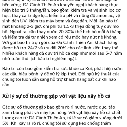
bền vững. Đá Cảnh Thiên An khuyến nghị khách hàng thực
hiện bảo trì 3 tháng/lần, bao gồm: kiểm tra và vệ sinh lọc cơ
học, thay cartridge lọc, kiểm tra pH và nồng độ amoniac, vệ
sinh đèn UV, kiểm tra máy bơm và ống dẫn. Mỗi lần bảo trì
mất khoảng 2-3 giờ, chi phí từ 1.5-3 triệu đồng tùy quy mô
hồ. Ngoài ra, cần thay nước 20-30% thể tích hồ mỗi 6 tháng
và kiểm tra đá tự nhiên xem có rêu mốc hay nứt nẻ không.
Với gói bảo trì trọn gói của Đá Cảnh Thiên An, khách hàng
được hỗ trợ 24/7 và ưu đãi 20% cho các linh kiện thay thế.
Nhiều khách hàng đã duy trì hồ cá đẹp như mới sau 5-7 năm
nhờ tuân thủ lịch bảo trì nghiêm ngặt.
Bảo trì còn bao gồm kiểm tra sức khỏe cá Koi, phát hiện sớm
các dấu hiệu bệnh lý để xử lý kịp thời. Đội ngũ kỹ thuật của
chúng tôi luôn sẵn sàng hỗ trợ khách hàng bất cứ khi nào
cần.
Xử lý sự cố thường gặp với vật liệu xây hồ cá
Các sự cố thường gặp bao gồm rò rỉ nước, nước đục, tảo
xanh bùng phát và máy lọc hỏng. Với vật liệu xây hồ cá chất
lượng cao từ Đá Cảnh Thiên An, tỷ lệ sự cố giảm xuống dưới
5%. Khi xảy ra rò rỉ, chúng tôi sử dụng keo chống thấm