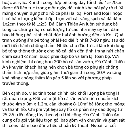
hoặc acrylic. Khi thi công, lớp bê tông dày tối thiểu 15-20cm,
được đổ liên tục trong một ngày để tránh khe nối gây rò rỉ. Xi
măng chuyên dụng cho hồ cá phải là loại Portland loại I hoặc
II có hàm lượng kiềm thấp, trộn với cát vàng sạch và đá dăm
1x2cm theo tỷ lệ 1:2:3. Đá Cảnh Thiên An luôn sử dụng bê
tông có chứng nhận chất lượng từ các nhà máy uy tín, đảm
bảo không phát sinh chất độc hại ảnh hưởng đến cá Koi. Quá
trình dưỡng ẩm bê tông phải kéo dài ít nhất 7-10 ngày, sau đó
mới tiến hành chống thấm. Nhiều chủ đầu tư sai lầm khi dùng
bê tông thông thường cho hồ cá, dẫn đến tình trạng nứt chân
chim sau 1-2 năm, buộc phải đập bỏ và làm lại toàn bộ. Với
kinh nghiệm thi công hơn 300 hồ cá sân vườn, Đá Cảnh Thiên
An khuyên khách hàng nên chọn bê tông có phụ gia chống
thấm tích hợp sẵn, giúp giảm thời gian thi công 30% và tăng
khả năng chống thấm lên gấp 5 lần so với phương pháp
truyền thống.
Bên cạnh đó, việc tính toán chính xác khối lượng bê tông là
rất quan trọng. Đối với một hồ cá sân vườn tiêu chuẩn kích
thước 4m x 3m x 1.2m, cần khoảng 8-10m³ bê tông cho móng
và thành hồ. Chi phí vật liệu xây hồ cá phần này dao động từ
25-35 triệu đồng tùy theo vị trí thi công. Đá Cảnh Thiên An
cung cấp gói vật liệu trọn gói bao gồm vận chuyển và giám sát
thi công, đảm bảo đúng tiêu chuẩn kỹ thuật. Ngoài ra, cốt