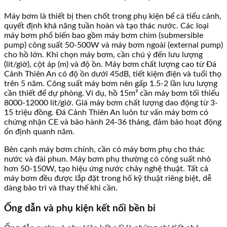
Máy bơm là thiết bị then chốt trong phụ kiện bể cá tiểu cảnh,
quyết định khả năng tuần hoàn và tạo thác nước. Các loại
máy bơm phổ biến bao gồm máy bơm chìm (submersible
pump) công suất 50-500W và máy bơm ngoài (external pump)
cho hồ lớn. Khi chọn máy bơm, cần chú ý đến lưu lượng
(lít/giờ), cột áp (m) và độ ồn. Máy bơm chất lượng cao từ Đá
Cảnh Thiên An có độ ồn dưới 45dB, tiết kiệm điện và tuổi thọ
trên 5 năm. Công suất máy bơm nên gấp 1.5-2 lần lưu lượng
cần thiết để dự phòng. Ví dụ, hồ 15m³ cần máy bơm tối thiểu
8000-12000 lít/giờ. Giá máy bơm chất lượng dao động từ 3-
15 triệu đồng. Đá Cảnh Thiên An luôn tư vấn máy bơm có
chứng nhận CE và bảo hành 24-36 tháng, đảm bảo hoạt động
ổn định quanh năm.
Bên cạnh máy bơm chính, cần có máy bơm phụ cho thác
nước và đài phun. Máy bơm phụ thường có công suất nhỏ
hơn 50-150W, tạo hiệu ứng nước chảy nghệ thuật. Tất cả
máy bơm đều được lắp đặt trong hố kỹ thuật riêng biệt, dễ
dàng bảo trì và thay thế khi cần.
Ống dẫn và phụ kiện kết nối bền bỉ