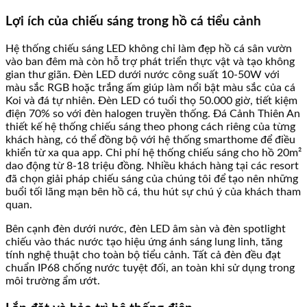
Lợi ích của chiếu sáng trong hồ cá tiểu cảnh
Hệ thống chiếu sáng LED không chỉ làm đẹp hồ cá sân vườn
vào ban đêm mà còn hỗ trợ phát triển thực vật và tạo không
gian thư giãn. Đèn LED dưới nước công suất 10-50W với
màu sắc RGB hoặc trắng ấm giúp làm nổi bật màu sắc của cá
Koi và đá tự nhiên. Đèn LED có tuổi thọ 50.000 giờ, tiết kiệm
điện 70% so với đèn halogen truyền thống. Đá Cảnh Thiên An
thiết kế hệ thống chiếu sáng theo phong cách riêng của từng
khách hàng, có thể đồng bộ với hệ thống smarthome để điều
khiển từ xa qua app. Chi phí hệ thống chiếu sáng cho hồ 20m²
dao động từ 8-18 triệu đồng. Nhiều khách hàng tại các resort
đã chọn giải pháp chiếu sáng của chúng tôi để tạo nên những
buổi tối lãng mạn bên hồ cá, thu hút sự chú ý của khách tham
quan.
Bên cạnh đèn dưới nước, đèn LED âm sàn và đèn spotlight
chiếu vào thác nước tạo hiệu ứng ánh sáng lung linh, tăng
tính nghệ thuật cho toàn bộ tiểu cảnh. Tất cả đèn đều đạt
chuẩn IP68 chống nước tuyệt đối, an toàn khi sử dụng trong
môi trường ẩm ướt.