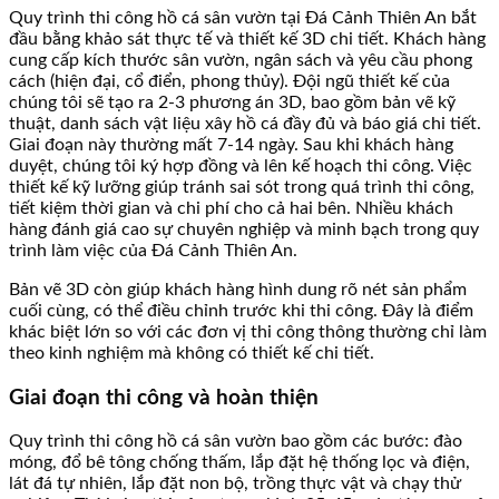
Quy trình thi công hồ cá sân vườn tại Đá Cảnh Thiên An bắt
đầu bằng khảo sát thực tế và thiết kế 3D chi tiết. Khách hàng
cung cấp kích thước sân vườn, ngân sách và yêu cầu phong
cách (hiện đại, cổ điển, phong thủy). Đội ngũ thiết kế của
chúng tôi sẽ tạo ra 2-3 phương án 3D, bao gồm bản vẽ kỹ
thuật, danh sách vật liệu xây hồ cá đầy đủ và báo giá chi tiết.
Giai đoạn này thường mất 7-14 ngày. Sau khi khách hàng
duyệt, chúng tôi ký hợp đồng và lên kế hoạch thi công. Việc
thiết kế kỹ lưỡng giúp tránh sai sót trong quá trình thi công,
tiết kiệm thời gian và chi phí cho cả hai bên. Nhiều khách
hàng đánh giá cao sự chuyên nghiệp và minh bạch trong quy
trình làm việc của Đá Cảnh Thiên An.
Bản vẽ 3D còn giúp khách hàng hình dung rõ nét sản phẩm
cuối cùng, có thể điều chỉnh trước khi thi công. Đây là điểm
khác biệt lớn so với các đơn vị thi công thông thường chỉ làm
theo kinh nghiệm mà không có thiết kế chi tiết.
Giai đoạn thi công và hoàn thiện
Quy trình thi công hồ cá sân vườn bao gồm các bước: đào
móng, đổ bê tông chống thấm, lắp đặt hệ thống lọc và điện,
lát đá tự nhiên, lắp đặt non bộ, trồng thực vật và chạy thử