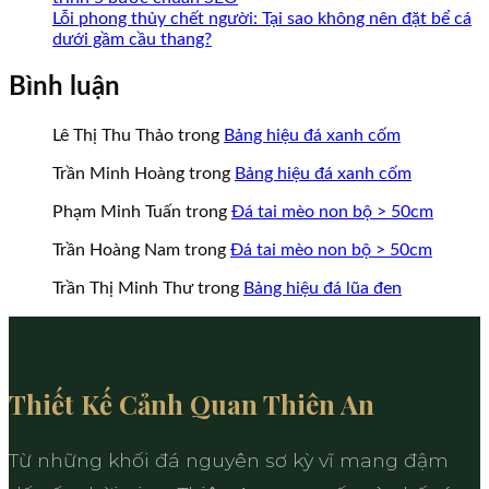
Lỗi phong thủy chết người: Tại sao không nên đặt bể cá
dưới gầm cầu thang?
Bình luận
Lê Thị Thu Thảo
trong
Bảng hiệu đá xanh cốm
Trần Minh Hoàng
trong
Bảng hiệu đá xanh cốm
Phạm Minh Tuấn
trong
Đá tai mèo non bộ > 50cm
Trần Hoàng Nam
trong
Đá tai mèo non bộ > 50cm
Trần Thị Minh Thư
trong
Bảng hiệu đá lũa đen
Thiết Kế Cảnh Quan Thiên An
Từ những khối đá nguyên sơ kỳ vĩ mang đậm