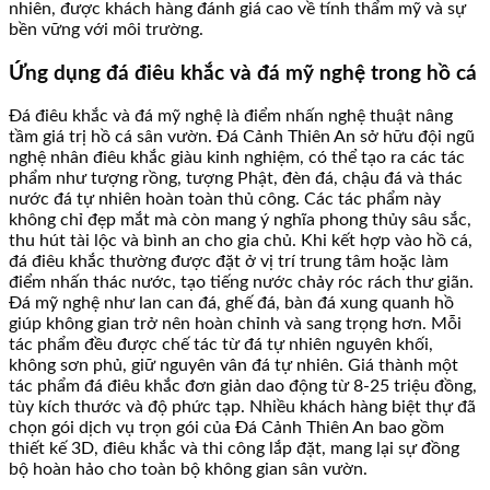
nhiên, được khách hàng đánh giá cao về tính thẩm mỹ và sự
bền vững với môi trường.
Ứng dụng đá điêu khắc và đá mỹ nghệ trong hồ cá
Đá điêu khắc và đá mỹ nghệ là điểm nhấn nghệ thuật nâng
tầm giá trị hồ cá sân vườn. Đá Cảnh Thiên An sở hữu đội ngũ
nghệ nhân điêu khắc giàu kinh nghiệm, có thể tạo ra các tác
phẩm như tượng rồng, tượng Phật, đèn đá, chậu đá và thác
nước đá tự nhiên hoàn toàn thủ công. Các tác phẩm này
không chỉ đẹp mắt mà còn mang ý nghĩa phong thủy sâu sắc,
thu hút tài lộc và bình an cho gia chủ. Khi kết hợp vào hồ cá,
đá điêu khắc thường được đặt ở vị trí trung tâm hoặc làm
điểm nhấn thác nước, tạo tiếng nước chảy róc rách thư giãn.
Đá mỹ nghệ như lan can đá, ghế đá, bàn đá xung quanh hồ
giúp không gian trở nên hoàn chỉnh và sang trọng hơn. Mỗi
tác phẩm đều được chế tác từ đá tự nhiên nguyên khối,
không sơn phủ, giữ nguyên vân đá tự nhiên. Giá thành một
tác phẩm đá điêu khắc đơn giản dao động từ 8-25 triệu đồng,
tùy kích thước và độ phức tạp. Nhiều khách hàng biệt thự đã
chọn gói dịch vụ trọn gói của Đá Cảnh Thiên An bao gồm
thiết kế 3D, điêu khắc và thi công lắp đặt, mang lại sự đồng
bộ hoàn hảo cho toàn bộ không gian sân vườn.