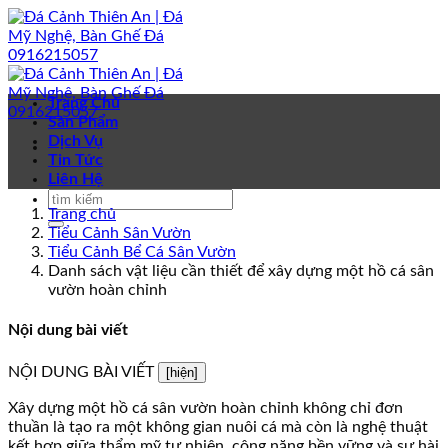
Bỏ
qua
nội
dung
Trang Chủ
Sản Phẩm
Dịch Vụ
Tin Tức
Liên Hệ
Trang chủ
Tiểu Cảnh Sân Vườn
Tiểu Cảnh Bể Cá Sân Vườn
Danh sách vật liệu cần thiết để xây dựng một hồ cá sân
vườn hoàn chỉnh
Nội dung bài viết
NỘI DUNG BÀI VIẾT
[hiện]
Xây dựng một hồ cá sân vườn hoàn chỉnh không chỉ đơn
thuần là tạo ra một không gian nuôi cá mà còn là nghệ thuật
kết hợp giữa thẩm mỹ tự nhiên, công năng bền vững và sự hài