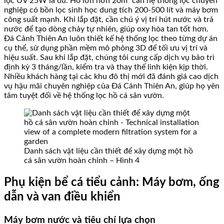
lọc UV 25W là đủ. Hồ lớn hơn 20m³ cần hệ thống lọc chuyên
nghiệp có bồn lọc sinh học dung tích 200-500 lít và máy bơm
công suất mạnh. Khi lắp đặt, cần chú ý vị trí hút nước và trả
nước để tạo dòng chảy tự nhiên, giúp oxy hòa tan tốt hơn.
Đá Cảnh Thiên An luôn thiết kế hệ thống lọc theo từng dự án
cụ thể, sử dụng phần mềm mô phỏng 3D để tối ưu vị trí và
hiệu suất. Sau khi lắp đặt, chúng tôi cung cấp dịch vụ bảo trì
định kỳ 3 tháng/lần, kiểm tra và thay thế linh kiện kịp thời.
Nhiều khách hàng tại các khu đô thị mới đã đánh giá cao dịch
vụ hậu mãi chuyên nghiệp của Đá Cảnh Thiên An, giúp họ yên
tâm tuyệt đối về hệ thống lọc hồ cá sân vườn.
Danh sách vật liệu cần thiết để xây dựng một hồ
cá sân vườn hoàn chỉnh – Hình 4
Phụ kiện bể cá tiểu cảnh: Máy bơm, ống
dẫn và van điều khiển
Máy bơm nước và tiêu chí lựa chọn