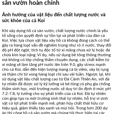
sân vườn hoàn chỉnh
Ảnh hưởng của vật liệu đến chất lượng nước và
sức khỏe của cá Koi
Khi xây dựng hồ cá sân vườn, chất lượng nước chính là yếu
tố sống còn quyết định sự tồn tại và phát triển của đàn cá
Koi. Việc lựa chọn vật liệu xây hồ cá không đúng cách có thể
gây ra hàng loạt vấn đề nghiêm trọng như rò rỉ nước, thay đổi
độ pH đột ngột, tích tụ độc tố từ xi măng chưa xử lý hoặc đá
chứa kim loại nặng. Ví dụ, nếu sử dụng bê tông thông thường
mà không có lớp chống thấm chuyên dụng, các chất kiềm từ
xi măng sẽ làm tăng pH nước lên trên 9.0, gây stress mạnh
cho cá Koi, dẫn đến hiện tượng mang cá bị viêm, vảy bị rụng
và thậm chí tử vong hàng loạt chỉ sau vài tuần. Ngược lại, khi
sử dụng vật liệu chất lượng cao từ Đá Cảnh Thiên An, với đá
tự nhiên đã được xử lý kỹ lưỡng và bê tông có phụ gia chống
thấm sinh học, môi trường nước sẽ duy trì ổn định ở mức pH
7.2-7.8, lý tưởng cho sự phát triển của cá Koi. Đá tự nhiên
còn giúp tạo ra môi trường sinh thái tự nhiên, hỗ trợ vi sinh
vật có lợi phát triển mạnh mẽ, phân hủy chất thải hữu cơ
hiệu quả, giảm thiểu tảo xanh và mùi hôi. Trong hơn 200 dự
án thi công hồ cá sân vườn mà chúng tôi thực hiện tại các