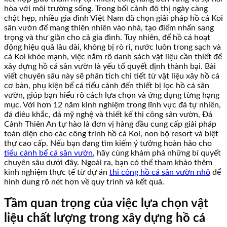
hòa với môi trường sống. Trong bối cảnh đô thị ngày càng
chật hẹp, nhiều gia đình Việt Nam đã chọn giải pháp hồ cá Koi
sân vườn để mang thiên nhiên vào nhà, tạo điểm nhấn sang
trọng và thư giãn cho cả gia đình. Tuy nhiên, để hồ cá hoạt
động hiệu quả lâu dài, không bị rò rỉ, nước luôn trong sạch và
cá Koi khỏe mạnh, việc nắm rõ danh sách vật liệu cần thiết để
xây dựng hồ cá sân vườn là yếu tố quyết định thành bại. Bài
viết chuyên sâu này sẽ phân tích chi tiết từ vật liệu xây hồ cá
cơ bản, phụ kiện bể cá tiểu cảnh đến thiết bị lọc hồ cá sân
vườn, giúp bạn hiểu rõ cách lựa chọn và ứng dụng từng hạng
mục. Với hơn 12 năm kinh nghiệm trong lĩnh vực đá tự nhiên,
đá điêu khắc, đá mỹ nghệ và thiết kế thi công sân vườn, Đá
Cảnh Thiên An tự hào là đơn vị hàng đầu cung cấp giải pháp
toàn diện cho các công trình hồ cá Koi, non bộ resort và biệt
thự cao cấp. Nếu bạn đang tìm kiếm ý tưởng hoàn hảo cho
tiểu cảnh bể cá sân vườn
, hãy cùng khám phá những bí quyết
chuyên sâu dưới đây. Ngoài ra, bạn có thể tham khảo thêm
kinh nghiệm thực tế từ dự án
thi công hồ cá sân vườn nhỏ
để
hình dung rõ nét hơn về quy trình và kết quả.
Tầm quan trọng của việc lựa chọn vật
liệu chất lượng trong xây dựng hồ cá