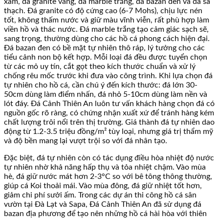
xám, đá granite vàng, đá marble trắng, đá bazan đen và đá sa
thạch. Đá granite có độ cứng cao (6-7 Mohs), chịu lực nén
tốt, không thấm nước và giữ màu vĩnh viễn, rất phù hợp làm
viền hồ và thác nước. Đá marble trắng tạo cảm giác sạch sẽ,
sang trọng, thường dùng cho các hồ cá phong cách hiện đại.
Đá bazan đen có bề mặt tự nhiên thô ráp, lý tưởng cho các
tiểu cảnh non bộ kết hợp. Mỗi loại đá đều được tuyển chọn
từ các mỏ uy tín, cắt gọt theo kích thước chuẩn và xử lý
chống rêu mốc trước khi đưa vào công trình. Khi lựa chọn đá
tự nhiên cho hồ cá, cần chú ý đến kích thước: đá lớn 30-
50cm dùng làm điểm nhấn, đá nhỏ 5-10cm dùng làm nền và
lót đáy. Đá Cảnh Thiên An luôn tư vấn khách hàng chọn đá có
nguồn gốc rõ ràng, có chứng nhận xuất xứ để tránh hàng kém
chất lượng trôi nổi trên thị trường. Giá thành đá tự nhiên dao
động từ 1.2-3.5 triệu đồng/m² tùy loại, nhưng giá trị thẩm mỹ
và độ bền mang lại vượt trội so với đá nhân tạo.
Đặc biệt, đá tự nhiên còn có tác dụng điều hòa nhiệt độ nước
tự nhiên nhờ khả năng hấp thụ và tỏa nhiệt chậm. Vào mùa
hè, đá giữ nước mát hơn 2-3°C so với bê tông thông thường,
giúp cá Koi thoải mái. Vào mùa đông, đá giữ nhiệt tốt hơn,
giảm chi phí sưởi ấm. Trong các dự án thi công hồ cá sân
vườn tại Đà Lạt và Sapa, Đá Cảnh Thiên An đã sử dụng đá
bazan địa phương để tạo nên những hồ cá hài hòa với thiên