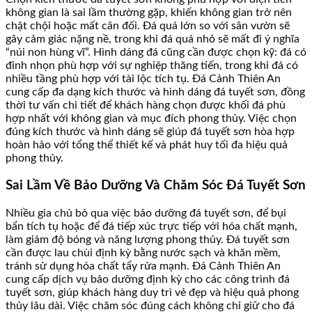
không gian là sai lầm thường gặp, khiến không gian trở nên
chật chội hoặc mất cân đối. Đá quá lớn so với sân vườn sẽ
gây cảm giác nặng nề, trong khi đá quá nhỏ sẽ mất đi ý nghĩa
“núi non hùng vĩ”. Hình dáng đá cũng cần được chọn kỹ: đá có
đỉnh nhọn phù hợp với sự nghiệp thăng tiến, trong khi đá có
nhiều tầng phù hợp với tài lộc tích tụ. Đá Cảnh Thiên An
cung cấp đa dạng kích thước và hình dáng đá tuyết sơn, đồng
thời tư vấn chi tiết để khách hàng chọn được khối đá phù
hợp nhất với không gian và mục đích phong thủy. Việc chọn
đúng kích thước và hình dáng sẽ giúp đá tuyết sơn hòa hợp
hoàn hảo với tổng thể thiết kế và phát huy tối đa hiệu quả
phong thủy.
Sai Lầm Về Bảo Dưỡng Và Chăm Sóc Đá Tuyết Sơn
Nhiều gia chủ bỏ qua việc bảo dưỡng đá tuyết sơn, để bụi
bẩn tích tụ hoặc để đá tiếp xúc trực tiếp với hóa chất mạnh,
làm giảm độ bóng và năng lượng phong thủy. Đá tuyết sơn
cần được lau chùi định kỳ bằng nước sạch và khăn mềm,
tránh sử dụng hóa chất tẩy rửa mạnh. Đá Cảnh Thiên An
cung cấp dịch vụ bảo dưỡng định kỳ cho các công trình đá
tuyết sơn, giúp khách hàng duy trì vẻ đẹp và hiệu quả phong
thủy lâu dài. Việc chăm sóc đúng cách không chỉ giữ cho đá