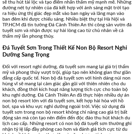
sẽ thu hút tài lộc và tạo điểm nhấn thẩm mỹ mạnh mẽ. Những
đường nét tự nhiên của đá kết hợp với ánh sáng mặt trời tạo
ra hiệu ứng thị giác đẹp mắt vào ban ngày và lãng mạn vào
ban đêm khi được chiếu sáng. Nhiều biệt thự tại Hà Nội và
TP.HCM đã tin tưởng Đá Cảnh Thiên An thi công sân vườn đá
tuyết sơn và nhận được sự hài lòng cao từ chủ nhân về cả
thẩm mỹ lẫn phong thủy.
Đá Tuyết Sơn Trong Thiết Kế Non Bộ Resort Nghỉ
Dưỡng Sang Trọng
Đối với resort nghỉ dưỡng, đá tuyết sơn mang lại giá trị thẩm
mỹ và phong thủy vượt trội, giúp tạo nên không gian thư giãn
đẳng cấp quốc tế. Non bộ đá tuyết sơn với hình dáng núi non
hùng vĩ sẽ mang lại cảm giác gần gũi với thiên nhiên cho du
khách, đồng thời kích hoạt năng lượng tích cực cho toàn bộ
khu nghỉ dưỡng. Đá Cảnh Thiên An đã thực hiện nhiều dự án
non bộ resort lớn với đá tuyết sơn, kết hợp hài hòa với hồ
bơi, spa và khu vực nghỉ dưỡng ngoài trời. Việc sử dụng đá
tuyết sơn trong non bộ resort không chỉ nâng cao giá trị bất
động sản mà còn tạo nên điểm đến độc đáo thu hút khách du
lịch cao cấp. Những resort có non bộ đá tuyết sơn thường ghi
nhận tỷ lệ lấp đầy phòng cao hơn và đánh giá tích cực từ du