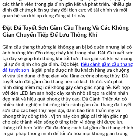
các thành viên trong gia đình gắn kết và phát triển. Nhiều gia
đình đã chứng kiến sự thay đổi tích cực về tài chính và mối
quan hệ sau khi áp dụng đúng vị trí này.
Đặt Đá Tuyết Sơn Gầm Cầu Thang Và Các Không
Gian Chuyển Tiếp Để Lưu Thông Khí
Gầm cầu thang thường là không gian bị bỏ quên nhưng lại có
ảnh hưởng lớn đến dòng chảy khí trong nhà. Đặt đá tuyết sơn
tại đây sẽ giúp lưu thông khí tốt hơn, hóa giải sát khí và mang
lại sự ổn định cho gia đình. Đặc biệt,
tiểu cảnh gầm cầu thang
đá tuyết sơn
là giải pháp được nhiều khách hàng ưa chuộng
vì vừa tận dụng không gian vừa tăng cường phong thủy. Đá
tuyết sơn đặt gầm cầu thang nên có kích thước vừa phải,
hình dáng mềm mại để không gây cảm giác nặng nề. Kết hợp
với đèn LED âm sàn hoặc cây xanh nhỏ sẽ tạo ra điểm nhấn
đẹp mắt và hiệu quả phong thủy cao. Đá Cảnh Thiên An có
nhiều kinh nghiệm thi công tiểu cảnh gầm cầu thang đá tuyết
sơn cho các biệt thự hiện đại, đảm bảo tính thẩm mỹ và
phong thủy đồng thời. Vị trí này còn giúp cải thiện giấc ngủ
cho các thành viên sống ở tầng trên vì dòng khí được lưu
thông tốt hơn. Việc đặt đá đúng cách tại gầm cầu thang chính
là giải pháp thông minh để tối ưu hóa mọi không gian trong