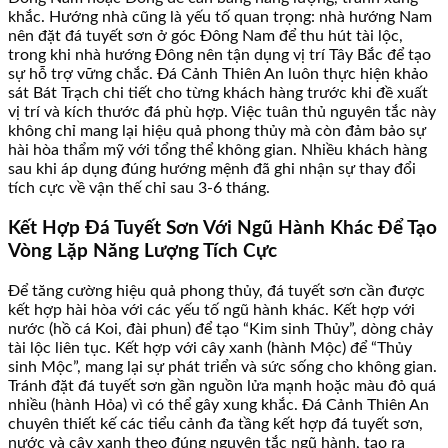
khắc. Hướng nhà cũng là yếu tố quan trọng: nhà hướng Nam
nên đặt đá tuyết sơn ở góc Đông Nam để thu hút tài lộc,
trong khi nhà hướng Đông nên tận dụng vị trí Tây Bắc để tạo
sự hỗ trợ vững chắc. Đá Cảnh Thiên An luôn thực hiện khảo
sát Bát Trạch chi tiết cho từng khách hàng trước khi đề xuất
vị trí và kích thước đá phù hợp. Việc tuân thủ nguyên tắc này
không chỉ mang lại hiệu quả phong thủy mà còn đảm bảo sự
hài hòa thẩm mỹ với tổng thể không gian. Nhiều khách hàng
sau khi áp dụng đúng hướng mệnh đã ghi nhận sự thay đổi
tích cực về vận thế chỉ sau 3-6 tháng.
Kết Hợp Đá Tuyết Sơn Với Ngũ Hành Khác Để Tạo
Vòng Lặp Năng Lượng Tích Cực
Để tăng cường hiệu quả phong thủy, đá tuyết sơn cần được
kết hợp hài hòa với các yếu tố ngũ hành khác. Kết hợp với
nước (hồ cá Koi, đài phun) để tạo “Kim sinh Thủy”, dòng chảy
tài lộc liên tục. Kết hợp với cây xanh (hành Mộc) để “Thủy
sinh Mộc”, mang lại sự phát triển và sức sống cho không gian.
Tránh đặt đá tuyết sơn gần nguồn lửa mạnh hoặc màu đỏ quá
nhiều (hành Hỏa) vì có thể gây xung khắc. Đá Cảnh Thiên An
chuyên thiết kế các tiểu cảnh đa tầng kết hợp đá tuyết sơn,
nước và cây xanh theo đúng nguyên tắc ngũ hành, tạo ra