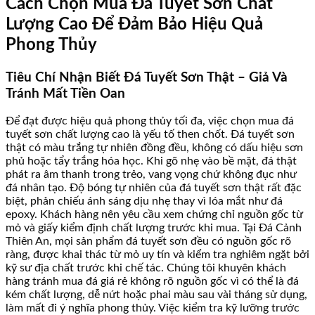
Cách Chọn Mua Đá Tuyết Sơn Chất
Lượng Cao Để Đảm Bảo Hiệu Quả
Phong Thủy
Tiêu Chí Nhận Biết Đá Tuyết Sơn Thật – Giả Và
Tránh Mất Tiền Oan
Để đạt được hiệu quả phong thủy tối đa, việc chọn mua đá
tuyết sơn chất lượng cao là yếu tố then chốt. Đá tuyết sơn
thật có màu trắng tự nhiên đồng đều, không có dấu hiệu sơn
phủ hoặc tẩy trắng hóa học. Khi gõ nhẹ vào bề mặt, đá thật
phát ra âm thanh trong trẻo, vang vọng chứ không đục như
đá nhân tạo. Độ bóng tự nhiên của đá tuyết sơn thật rất đặc
biệt, phản chiếu ánh sáng dịu nhẹ thay vì lóa mắt như đá
epoxy. Khách hàng nên yêu cầu xem chứng chỉ nguồn gốc từ
mỏ và giấy kiểm định chất lượng trước khi mua. Tại Đá Cảnh
Thiên An, mọi sản phẩm đá tuyết sơn đều có nguồn gốc rõ
ràng, được khai thác từ mỏ uy tín và kiểm tra nghiêm ngặt bởi
kỹ sư địa chất trước khi chế tác. Chúng tôi khuyên khách
hàng tránh mua đá giá rẻ không rõ nguồn gốc vì có thể là đá
kém chất lượng, dễ nứt hoặc phai màu sau vài tháng sử dụng,
làm mất đi ý nghĩa phong thủy. Việc kiểm tra kỹ lưỡng trước