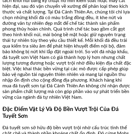
tách khỏi núi bằng kỹ thuật nổ mìn kiểm soát hoặc máy cắt
hiện đại, sau đó vận chuyển về xưởng để phân loại theo kích
thước và chất lượng. Tại Đá Cảnh Thiên An, chúng tôi chỉ lựa
chọn những khối đá có màu trắng đồng đều, ít khe nứt và
đường vân tự nhiên đẹp mắt để chế tác thành sản phẩm
phong thủy hoàn chỉnh. Quá trình chế tác bao gồm cắt gọt
theo hình khối núi, mài bóng bề mặt hoặc giữ nguyên trạng
thái tự nhiên tùy theo yêu cầu thiết kế. Mỗi khối đá đều trải
qua kiểm tra siêu âm để phát hiện khuyết điểm nội bộ, đảm
bảo không bị nứt khi lắp đặt ngoài trời. So với đá nhập khẩu,
đá tuyết sơn Việt Nam có giá thành hợp lý hơn nhưng chất
lượng tương đương hoặc vượt trội nhờ điều kiện địa chất đặc
biệt. Việc khai thác bền vững tại các mỏ được cấp phép giúp
bảo vệ nguồn tài nguyên thiên nhiên và mang lại nguồn thu
nhập ổn định cho cộng đồng địa phương. Khách hàng khi
mua đá tuyết sơn tại Đá Cảnh Thiên An không chỉ nhận được
sản phẩm chất lượng mà còn góp phần vào sự phát triển bền
vững của ngành đá tự nhiên Việt Nam.
Đặc Điểm Vật Lý Và Độ Bền Vượt Trội Của Đá
Tuyết Sơn
Đá tuyết sơn sở hữu độ bền vượt trội nhờ cấu trúc tinh thể
chặt chẽ và thành phần khoáng chất ổn định. Độ cứng Mohs