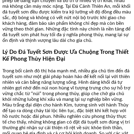
phép dễ dàng vận chuyển và bố trí ở nhiều vị trí khác nhau
mà không cần máy móc nặng. Tại Đá Cảnh Thiên An, mỗi khối
đá tuyết sơn đều được kiểm tra kỹ lưỡng về độ đồng đều màu
sắc, độ bóng và không có vết nứt nội bộ trước khi giao cho
khách hàng, đảm bảo sản phẩm không chỉ đẹp mà còn bền
vững theo thời gian. Những đặc tính này chính là nền tảng để
đá tuyết sơn phát huy tối đa ý nghĩa phong thủy, mang lại sự
ổn định và thịnh vượng lâu dài cho gia chủ.
Lý Do Đá Tuyết Sơn Được Ưa Chuộng Trong Thiết
Kế Phong Thủy Hiện Đại
Trong bối cảnh đô thị hóa mạnh mẽ, nhiều gia chủ tìm đến đá
tuyết sơn như một giải pháp hoàn hảo để kết nối lại với thiên
nhiên và cân bằng năng lượng sống. Hình dáng khối đá tự
nhiên gợi nhớ đến núi non hùng vĩ tượng trưng cho sự hỗ trợ
vững chắc từ “núi” trong phong thủy, giúp che chở gia chủ
khỏi những luồng khí xấu và mang lại sự nghiệp bền vững.
Màu trắng đại diện cho hành Kim, tương sinh với hành Thủy
để tạo ra dòng chảy tài lộc liên tục, đặc biệt khi kết hợp với
hồ nước hoặc đài phun. Nhiều nghiên cứu phong thủy thực
tế cho thấy, những không gian có đặt đá tuyết sơn đúng vị trí
thường ghi nhận sự cải thiện rõ rệt về sức khỏe tinh thần,
mối quan hệ gia đình và cả cơ hội kinh doanh. So với các vật