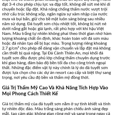
đạt 3-4 cho phép chịu lực va đập tốt, không dễ sứt mẻ khi di
chuyển hoặc lắp đặt. Khả năng chống thấm nước vượt trội
nhờ cấu trúc không xốp, ngăn ngừa sự xâm nhập của nước
mưa và bụi bẩn, giữ cho bề mặt luôn sáng bóng sau nhiều
năm sử dụng. Đá tuyết sơn chịu nhiệt tốt, không bị nứt nẻ
dưới nắng gắt hoặc giá lạnh, rất phù hợp với khí hậu Việt
Nam. Màu trắng tự nhiên không phai theo thời gian nhờ hàm
lượng khoáng chất ổn định, khác hoàn toàn với đá sơn màu
hoặc đá nhân tạo dễ bị bạc màu. Trọng lượng riêng khoảng
2.7 g/cm³ cho phép dễ dàng vận chuyển và lắp đặt mà không
cần thiết bị quá nặng. Tại Đá Cảnh Thiên An, mọi khối đá
tuyết sơn đều được phủ lớp chống thấm chuyên dụng trước
khi giao hàng, đảm bảo độ bền tối đa cho công trình ngoại
thất. Những đặc điểm vật lý này chính là lý do đá tuyết sơn
được lựa chọn cho các dự án resort cao cấp và biệt thự sang
trọng, nơi yêu cầu độ bền và thẩm mỹ đồng thời.
Giá Trị Thẩm Mỹ Cao Và Khả Năng Tích Hợp Vào
Mọi Phong Cách Thiết Kế
Giá trị thẩm mỹ của đá tuyết sơn nằm ở sự tinh khiết và tính
tự nhiên độc đáo. Màu trắng sáng phản chiếu ánh sáng đẹp
mắt, tạo cảm giác không gian rộng mở và sang trọng ngay cả