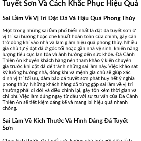
Tuyết Sơn Và Cách Khắc Phục Hiệu Quả
Sai Lầm Về Vị Trí Đặt Đá Và Hậu Quả Phong Thủy
Một trong những sai lầm phổ biến nhất là đặt đá tuyết sơn ở
vị trí sai hướng hoặc che khuất hoàn toàn cửa chính, gây cản
trở dòng khí vào nhà và làm giảm hiệu quả phong thủy. Nhiều
gia chủ tự ý đặt đá ở góc tối hoặc gần nhà vệ sinh, khiến năng
lượng tiêu cực lan tỏa và ảnh hưởng đến sức khỏe. Đá Cảnh
Thiên An khuyên khách hàng nên tham khảo ý kiến chuyên
gia trước khi đặt đá để tránh những sai lầm này. Việc khảo sát
kỹ lưỡng hướng nhà, dòng khí và mệnh gia chủ sẽ giúp xác
định vị trí tối ưu, đảm bảo đá tuyết sơn phát huy hết ý nghĩa
phong thủy. Những khách hàng đã từng gặp sai lầm về vị trí
thường phải di dời và điều chỉnh lại, gây tốn kém thời gian và
chi phí. Việc làm đúng ngay từ đầu với sự tư vấn của Đá Cảnh
Thiên An sẽ tiết kiệm đáng kể và mang lại hiệu quả nhanh
chóng.
Sai Lầm Về Kích Thước Và Hình Dáng Đá Tuyết
Sơn
Chọn kích thước đá tuyết sơn không phù hợp với diện tích