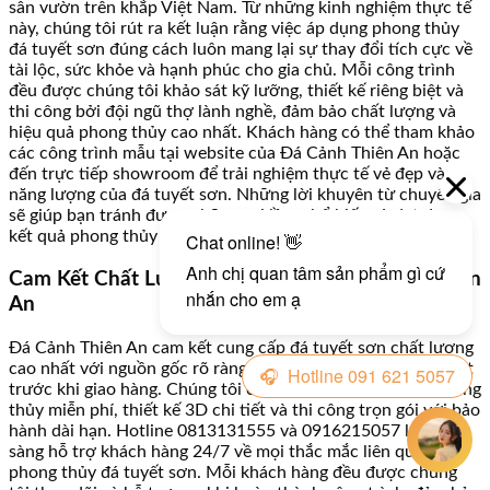
sân vườn trên khắp Việt Nam. Từ những kinh nghiệm thực tế
này, chúng tôi rút ra kết luận rằng việc áp dụng phong thủy
đá tuyết sơn đúng cách luôn mang lại sự thay đổi tích cực về
tài lộc, sức khỏe và hạnh phúc cho gia chủ. Mỗi công trình
đều được chúng tôi khảo sát kỹ lưỡng, thiết kế riêng biệt và
thi công bởi đội ngũ thợ lành nghề, đảm bảo chất lượng và
hiệu quả phong thủy cao nhất. Khách hàng có thể tham khảo
các công trình mẫu tại website của Đá Cảnh Thiên An hoặc
đến trực tiếp showroom để trải nghiệm thực tế vẻ đẹp và
năng lượng của đá tuyết sơn. Những lời khuyên từ chuyên gia
sẽ giúp bạn tránh được những sai lầm phổ biến và đạt được
kết quả phong thủy tốt nhất trong thời gian ngắn nhất.
Cam Kết Chất Lượng Và Dịch Vụ Từ Đá Cảnh Thiên
An
Đá Cảnh Thiên An cam kết cung cấp đá tuyết sơn chất lượng
cao nhất với nguồn gốc rõ ràng, được kiểm định nghiêm ngặt
trước khi giao hàng. Chúng tôi cung cấp dịch vụ tư vấn phong
thủy miễn phí, thiết kế 3D chi tiết và thi công trọn gói với bảo
hành dài hạn. Hotline 0813131555 và 0916215057 luôn sẵn
sàng hỗ trợ khách hàng 24/7 về mọi thắc mắc liên quan đến
phong thủy đá tuyết sơn. Mỗi khách hàng đều được chúng