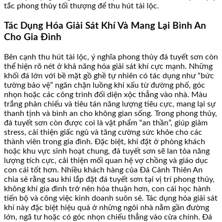
tắc phong thủy tối thượng để thu hút tài lộc.
Tác Dụng Hóa Giải Sát Khí Và Mang Lại Bình An
Cho Gia Đình
Bên cạnh thu hút tài lộc, ý nghĩa phong thủy đá tuyết sơn còn
thể hiện rõ nét ở khả năng hóa giải sát khí cực mạnh. Những
khối đá lớn với bề mặt gồ ghề tự nhiên có tác dụng như “bức
tường bảo vệ” ngăn chặn luồng khí xấu từ đường phố, góc
nhọn hoặc các công trình đối diện xộc thẳng vào nhà. Màu
trắng phản chiếu và tiêu tán năng lượng tiêu cực, mang lại sự
thanh tịnh và bình an cho không gian sống. Trong phong thủy,
đá tuyết sơn còn được coi là vật phẩm “an thần”, giúp giảm
stress, cải thiện giấc ngủ và tăng cường sức khỏe cho các
thành viên trong gia đình. Đặc biệt, khi đặt ở phòng khách
hoặc khu vực sinh hoạt chung, đá tuyết sơn sẽ lan tỏa năng
lượng tích cực, cải thiện mối quan hệ vợ chồng và giáo dục
con cái tốt hơn. Nhiều khách hàng của Đá Cảnh Thiên An
chia sẻ rằng sau khi lắp đặt đá tuyết sơn tại vị trí phong thủy,
không khí gia đình trở nên hòa thuận hơn, con cái học hành
tiến bộ và công việc kinh doanh suôn sẻ. Tác dụng hóa giải sát
khí này đặc biệt hiệu quả ở những ngôi nhà nằm gần đường
lớn, ngã tư hoặc có góc nhọn chiếu thẳng vào cửa chính. Đá