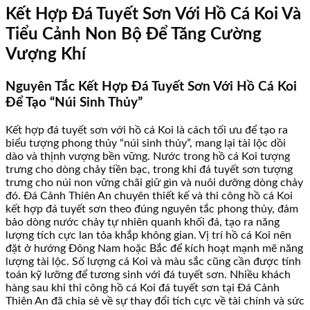
Kết Hợp Đá Tuyết Sơn Với Hồ Cá Koi Và
Tiểu Cảnh Non Bộ Để Tăng Cường
Vượng Khí
Nguyên Tắc Kết Hợp Đá Tuyết Sơn Với Hồ Cá Koi
Để Tạo “Núi Sinh Thủy”
Kết hợp đá tuyết sơn với hồ cá Koi là cách tối ưu để tạo ra
biểu tượng phong thủy “núi sinh thủy”, mang lại tài lộc dồi
dào và thịnh vượng bền vững. Nước trong hồ cá Koi tượng
trưng cho dòng chảy tiền bạc, trong khi đá tuyết sơn tượng
trưng cho núi non vững chãi giữ gìn và nuôi dưỡng dòng chảy
đó. Đá Cảnh Thiên An chuyên thiết kế và thi công hồ cá Koi
kết hợp đá tuyết sơn theo đúng nguyên tắc phong thủy, đảm
bảo dòng nước chảy tự nhiên quanh khối đá, tạo ra năng
lượng tích cực lan tỏa khắp không gian. Vị trí hồ cá Koi nên
đặt ở hướng Đông Nam hoặc Bắc để kích hoạt mạnh mẽ năng
lượng tài lộc. Số lượng cá Koi và màu sắc cũng cần được tính
toán kỹ lưỡng để tương sinh với đá tuyết sơn. Nhiều khách
hàng sau khi thi công hồ cá Koi đá tuyết sơn tại Đá Cảnh
Thiên An đã chia sẻ về sự thay đổi tích cực về tài chính và sức