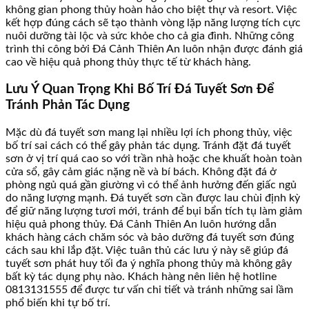
không gian phong thủy hoàn hảo cho biệt thự và resort. Việc
kết hợp đúng cách sẽ tạo thành vòng lặp năng lượng tích cực
nuôi dưỡng tài lộc và sức khỏe cho cả gia đình. Những công
trình thi công bởi Đá Cảnh Thiên An luôn nhận được đánh giá
cao về hiệu quả phong thủy thực tế từ khách hàng.
Lưu Ý Quan Trọng Khi Bố Trí Đá Tuyết Sơn Để
Tránh Phản Tác Dụng
Mặc dù đá tuyết sơn mang lại nhiều lợi ích phong thủy, việc
bố trí sai cách có thể gây phản tác dụng. Tránh đặt đá tuyết
sơn ở vị trí quá cao so với trần nhà hoặc che khuất hoàn toàn
cửa sổ, gây cảm giác nặng nề và bí bách. Không đặt đá ở
phòng ngủ quá gần giường vì có thể ảnh hưởng đến giấc ngủ
do năng lượng mạnh. Đá tuyết sơn cần được lau chùi định kỳ
để giữ năng lượng tươi mới, tránh để bụi bẩn tích tụ làm giảm
hiệu quả phong thủy. Đá Cảnh Thiên An luôn hướng dẫn
khách hàng cách chăm sóc và bảo dưỡng đá tuyết sơn đúng
cách sau khi lắp đặt. Việc tuân thủ các lưu ý này sẽ giúp đá
tuyết sơn phát huy tối đa ý nghĩa phong thủy mà không gây
bất kỳ tác dụng phụ nào. Khách hàng nên liên hệ hotline
0813131555 để được tư vấn chi tiết và tránh những sai lầm
phổ biến khi tự bố trí.