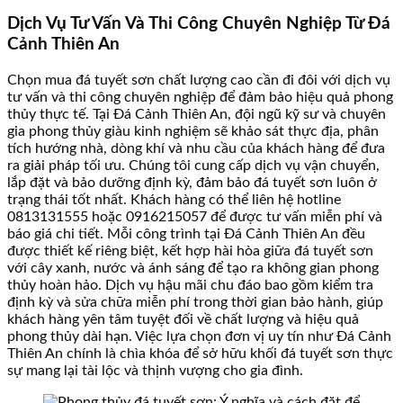
Dịch Vụ Tư Vấn Và Thi Công Chuyên Nghiệp Từ Đá
Cảnh Thiên An
Chọn mua đá tuyết sơn chất lượng cao cần đi đôi với dịch vụ
tư vấn và thi công chuyên nghiệp để đảm bảo hiệu quả phong
thủy thực tế. Tại Đá Cảnh Thiên An, đội ngũ kỹ sư và chuyên
gia phong thủy giàu kinh nghiệm sẽ khảo sát thực địa, phân
tích hướng nhà, dòng khí và nhu cầu của khách hàng để đưa
ra giải pháp tối ưu. Chúng tôi cung cấp dịch vụ vận chuyển,
lắp đặt và bảo dưỡng định kỳ, đảm bảo đá tuyết sơn luôn ở
trạng thái tốt nhất. Khách hàng có thể liên hệ hotline
0813131555 hoặc 0916215057 để được tư vấn miễn phí và
báo giá chi tiết. Mỗi công trình tại Đá Cảnh Thiên An đều
được thiết kế riêng biệt, kết hợp hài hòa giữa đá tuyết sơn
với cây xanh, nước và ánh sáng để tạo ra không gian phong
thủy hoàn hảo. Dịch vụ hậu mãi chu đáo bao gồm kiểm tra
định kỳ và sửa chữa miễn phí trong thời gian bảo hành, giúp
khách hàng yên tâm tuyệt đối về chất lượng và hiệu quả
phong thủy dài hạn. Việc lựa chọn đơn vị uy tín như Đá Cảnh
Thiên An chính là chìa khóa để sở hữu khối đá tuyết sơn thực
sự mang lại tài lộc và thịnh vượng cho gia đình.