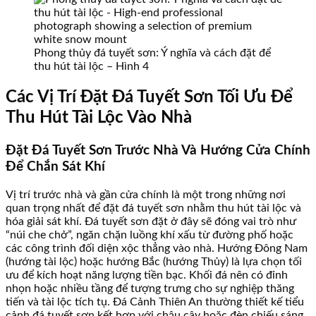
Phong thủy đá tuyết sơn: Ý nghĩa và cách đặt để
thu hút tài lộc – Hình 4
Các Vị Trí Đặt Đá Tuyết Sơn Tối Ưu Để
Thu Hút Tài Lộc Vào Nhà
Đặt Đá Tuyết Sơn Trước Nhà Và Hướng Cửa Chính
Để Chắn Sát Khí
Vị trí trước nhà và gần cửa chính là một trong những nơi
quan trọng nhất để đặt đá tuyết sơn nhằm thu hút tài lộc và
hóa giải sát khí. Đá tuyết sơn đặt ở đây sẽ đóng vai trò như
“núi che chở”, ngăn chặn luồng khí xấu từ đường phố hoặc
các công trình đối diện xộc thẳng vào nhà. Hướng Đông Nam
(hướng tài lộc) hoặc hướng Bắc (hướng Thủy) là lựa chọn tối
ưu để kích hoạt năng lượng tiền bạc. Khối đá nên có đỉnh
nhọn hoặc nhiều tầng để tượng trưng cho sự nghiệp thăng
tiến và tài lộc tích tụ. Đá Cảnh Thiên An thường thiết kế tiểu
cảnh đá tuyết sơn kết hợp với chậu cây hoặc đèn chiếu sáng