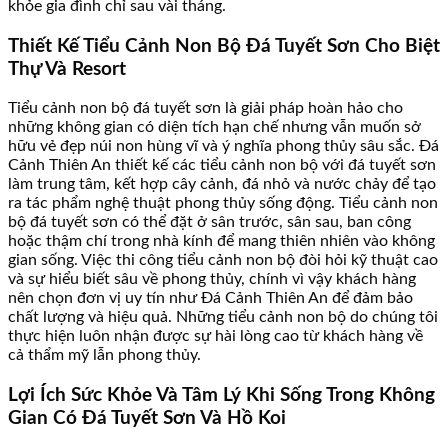
khỏe gia đình chỉ sau vài tháng.
Thiết Kế Tiểu Cảnh Non Bộ Đá Tuyết Sơn Cho Biệt
Thự Và Resort
Tiểu cảnh non bộ đá tuyết sơn là giải pháp hoàn hảo cho
những không gian có diện tích hạn chế nhưng vẫn muốn sở
hữu vẻ đẹp núi non hùng vĩ và ý nghĩa phong thủy sâu sắc. Đá
Cảnh Thiên An thiết kế các tiểu cảnh non bộ với đá tuyết sơn
làm trung tâm, kết hợp cây cảnh, đá nhỏ và nước chảy để tạo
ra tác phẩm nghệ thuật phong thủy sống động. Tiểu cảnh non
bộ đá tuyết sơn có thể đặt ở sân trước, sân sau, ban công
hoặc thậm chí trong nhà kính để mang thiên nhiên vào không
gian sống. Việc thi công tiểu cảnh non bộ đòi hỏi kỹ thuật cao
và sự hiểu biết sâu về phong thủy, chính vì vậy khách hàng
nên chọn đơn vị uy tín như Đá Cảnh Thiên An để đảm bảo
chất lượng và hiệu quả. Những tiểu cảnh non bộ do chúng tôi
thực hiện luôn nhận được sự hài lòng cao từ khách hàng về
cả thẩm mỹ lẫn phong thủy.
Lợi Ích Sức Khỏe Và Tâm Lý Khi Sống Trong Không
Gian Có Đá Tuyết Sơn Và Hồ Koi