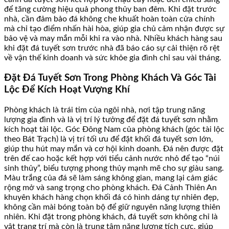
để tăng cường hiệu quả phong thủy ban đêm. Khi đặt trước
nhà, cần đảm bảo đá không che khuất hoàn toàn cửa chính
mà chỉ tạo điểm nhấn hài hòa, giúp gia chủ cảm nhận được sự
bảo vệ và may mắn mỗi khi ra vào nhà. Nhiều khách hàng sau
khi đặt đá tuyết sơn trước nhà đã báo cáo sự cải thiện rõ rệt
về vận thế kinh doanh và sức khỏe gia đình chỉ sau vài tháng.
Đặt Đá Tuyết Sơn Trong Phòng Khách Và Góc Tài
Lộc Để Kích Hoạt Vượng Khí
Phòng khách là trái tim của ngôi nhà, nơi tập trung năng
lượng gia đình và là vị trí lý tưởng để đặt đá tuyết sơn nhằm
kích hoạt tài lộc. Góc Đông Nam của phòng khách (góc tài lộc
theo Bát Trạch) là vị trí tối ưu để đặt khối đá tuyết sơn lớn,
giúp thu hút may mắn và cơ hội kinh doanh. Đá nên được đặt
trên đế cao hoặc kết hợp với tiểu cảnh nước nhỏ để tạo “núi
sinh thủy”, biểu tượng phong thủy mạnh mẽ cho sự giàu sang.
Màu trắng của đá sẽ làm sáng không gian, mang lại cảm giác
rộng mở và sang trọng cho phòng khách. Đá Cảnh Thiên An
khuyên khách hàng chọn khối đá có hình dáng tự nhiên đẹp,
không cần mài bóng toàn bộ để giữ nguyên năng lượng thiên
nhiên. Khi đặt trong phòng khách, đá tuyết sơn không chỉ là
vật trang trí mà còn là trung tâm năng lượng tích cực, giúp