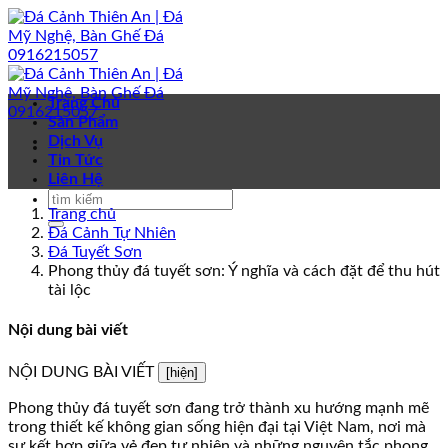
Bỏ
qua
nội
dung
Trang Chủ
Sản Phẩm
Dịch Vụ
Tin Tức
Liên Hệ
Trang chủ
Đá Cảnh Tự Nhiên
Đá Tuyết Sơn
Phong thủy đá tuyết sơn: Ý nghĩa và cách đặt để thu hút
tài lộc
Nội dung bài viết
NỘI DUNG BÀI VIẾT
[hiện]
Phong thủy đá tuyết sơn đang trở thành xu hướng mạnh mẽ
trong thiết kế không gian sống hiện đại tại Việt Nam, nơi mà
sự kết hợp giữa vẻ đẹp tự nhiên và những nguyên tắc phong