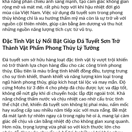
khả năng phản chiếu ánh sáng mạnh, tạo cảm giác không gian
rộng mở và mát mẻ, rất phù hợp với khí hậu nhiệt đới gió
mùa của Việt Nam. Việc sử dụng đá tuyết sơn trong phong
thủy không chỉ là xu hướng thẩm mỹ mà còn là sự trở về với
nguồn cội thiên nhiên, giúp cân bằng âm dương và thu hút
những nguồn năng lượng tích cực từ vũ trụ.
Đặc Tính Vật Lý Nổi Bật Giúp Đá Tuyết Sơn Trở
Thành Vật Phẩm Phong Thủy Lý Tưởng
Đá tuyết sơn sở hữu hàng loạt đặc tính vật lý vượt trội khiến
nó trở thành lựa chọn hàng đầu cho các công trình phong
thủy. Đầu tiên là màu trắng tinh khiết đồng đều, tượng trưng
cho sự tinh khiết, thanh khiết và năng lượng kim loại trong
ngũ hành phong thủy, giúp kích hoạt tài lộc và may mắn. Độ
cứng Mohs từ 3 đến 4 cho phép đá chịu được lực va đập tốt,
không dễ nứt gãy khi di chuyển hoặc lắp đặt ngoài trời. Khả
năng chống thấm nước và chịu nhiệt cao nhờ cấu trúc tinh
thể chặt chẽ, khiến đá tuyết sơn không bị phai màu, nấm mốc
hay xuống cấp sau nhiều năm tiếp xúc với mưa nắng. Bề mặt
đá mát lạnh tự nhiên ngay cả trong ngày hè oi ả, mang lại cảm
giác dễ chịu và cân bằng nhiệt độ cho không gian xung quanh.
Hơn nữa, trọng lượng vừa phải so với kích thước lớn cho