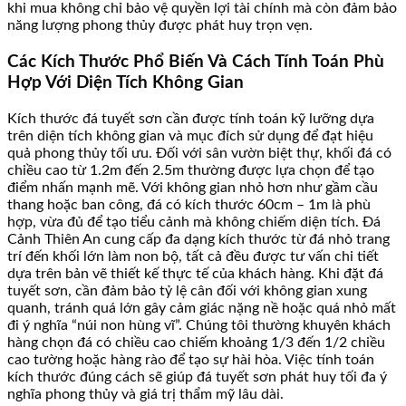
khi mua không chỉ bảo vệ quyền lợi tài chính mà còn đảm bảo
năng lượng phong thủy được phát huy trọn vẹn.
Các Kích Thước Phổ Biến Và Cách Tính Toán Phù
Hợp Với Diện Tích Không Gian
Kích thước đá tuyết sơn cần được tính toán kỹ lưỡng dựa
trên diện tích không gian và mục đích sử dụng để đạt hiệu
quả phong thủy tối ưu. Đối với sân vườn biệt thự, khối đá có
chiều cao từ 1.2m đến 2.5m thường được lựa chọn để tạo
điểm nhấn mạnh mẽ. Với không gian nhỏ hơn như gầm cầu
thang hoặc ban công, đá có kích thước 60cm – 1m là phù
hợp, vừa đủ để tạo tiểu cảnh mà không chiếm diện tích. Đá
Cảnh Thiên An cung cấp đa dạng kích thước từ đá nhỏ trang
trí đến khối lớn làm non bộ, tất cả đều được tư vấn chi tiết
dựa trên bản vẽ thiết kế thực tế của khách hàng. Khi đặt đá
tuyết sơn, cần đảm bảo tỷ lệ cân đối với không gian xung
quanh, tránh quá lớn gây cảm giác nặng nề hoặc quá nhỏ mất
đi ý nghĩa “núi non hùng vĩ”. Chúng tôi thường khuyên khách
hàng chọn đá có chiều cao chiếm khoảng 1/3 đến 1/2 chiều
cao tường hoặc hàng rào để tạo sự hài hòa. Việc tính toán
kích thước đúng cách sẽ giúp đá tuyết sơn phát huy tối đa ý
nghĩa phong thủy và giá trị thẩm mỹ lâu dài.