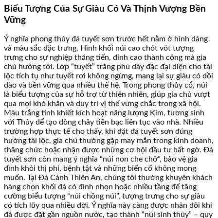
Biểu Tượng Của Sự Giàu Có Và Thịnh Vượng Bền
Vững
Ý nghĩa phong thủy đá tuyết sơn trước hết nằm ở hình dáng
và màu sắc đặc trưng. Hình khối núi cao chót vót tượng
trưng cho sự nghiệp thăng tiến, đỉnh cao thành công mà gia
chủ hướng tới. Lớp “tuyết” trắng phủ dày đặc đại diện cho tài
lộc tích tụ như tuyết rơi không ngừng, mang lại sự giàu có dồi
dào và bền vững qua nhiều thế hệ. Trong phong thủy cổ, núi
là biểu tượng của sự hỗ trợ từ thiên nhiên, giúp gia chủ vượt
qua mọi khó khăn và duy trì vị thế vững chắc trong xã hội.
Màu trắng tinh khiết kích hoạt năng lượng Kim, tương sinh
với Thủy để tạo dòng chảy tiền bạc liên tục vào nhà. Nhiều
trường hợp thực tế cho thấy, khi đặt đá tuyết sơn đúng
hướng tài lộc, gia chủ thường gặp may mắn trong kinh doanh,
thăng chức hoặc nhận được những cơ hội đầu tư bất ngờ. Đá
tuyết sơn còn mang ý nghĩa “núi non che chở”, bảo vệ gia
đình khỏi thị phi, bệnh tật và những biến cố không mong
muốn. Tại Đá Cảnh Thiên An, chúng tôi thường khuyên khách
hàng chọn khối đá có đỉnh nhọn hoặc nhiều tầng để tăng
cường biểu tượng “núi chồng núi”, tượng trưng cho sự giàu
có tích lũy qua nhiều đời. Ý nghĩa này càng được nhân đôi khi
đá được đặt gần nguồn nước, tạo thành “núi sinh thủy” – quy