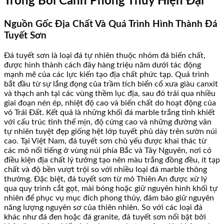
Trong Bối Cảnh Phong Thủy Hiện Đại
Nguồn Gốc Địa Chất Và Quá Trình Hình Thành Đá
Tuyết Sơn
Đá tuyết sơn là loại đá tự nhiên thuộc nhóm đá biến chất,
được hình thành cách đây hàng triệu năm dưới tác động
mạnh mẽ của các lực kiến tạo địa chất phức tạp. Quá trình
bắt đầu từ sự lắng đọng của trầm tích biển cổ xưa giàu canxit
và thạch anh tại các vùng thềm lục địa, sau đó trải qua nhiều
giai đoạn nén ép, nhiệt độ cao và biến chất do hoạt động của
vỏ Trái Đất. Kết quả là những khối đá marble trắng tinh khiết
với cấu trúc tinh thể mịn, độ cứng cao và những đường vân
tự nhiên tuyệt đẹp giống hệt lớp tuyết phủ dày trên sườn núi
cao. Tại Việt Nam, đá tuyết sơn chủ yếu được khai thác từ
các mỏ nổi tiếng ở vùng núi phía Bắc và Tây Nguyên, nơi có
điều kiện địa chất lý tưởng tạo nên màu trắng đồng đều, ít tạp
chất và độ bền vượt trội so với nhiều loại đá marble thông
thường. Đặc biệt, đá tuyết sơn từ mỏ Thiên An được xử lý
qua quy trình cắt gọt, mài bóng hoặc giữ nguyên hình khối tự
nhiên để phục vụ mục đích phong thủy, đảm bảo giữ nguyên
năng lượng nguyên sơ của thiên nhiên. So với các loại đá
khác như đá đen hoặc đá granite, đá tuyết sơn nổi bật bởi