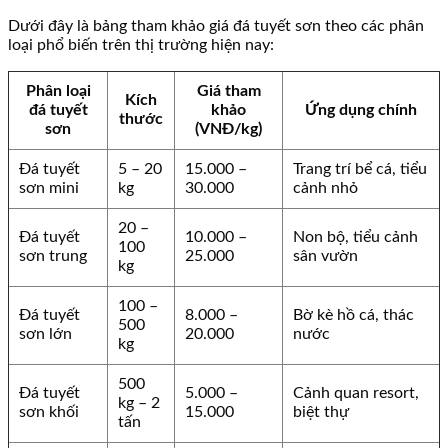
Dưới đây là bảng tham khảo giá đá tuyết sơn theo các phân
loại phổ biến trên thị trường hiện nay:
Phân loại
Giá tham
Kích
đá tuyết
khảo
Ứng dụng chính
thước
sơn
(VNĐ/kg)
Đá tuyết
5 – 20
15.000 –
Trang trí bể cá, tiểu
sơn mini
kg
30.000
cảnh nhỏ
20 –
Đá tuyết
10.000 –
Non bộ, tiểu cảnh
100
sơn trung
25.000
sân vườn
kg
100 –
Đá tuyết
8.000 –
Bờ kè hồ cá, thác
500
sơn lớn
20.000
nước
kg
500
Đá tuyết
5.000 –
Cảnh quan resort,
kg – 2
sơn khối
15.000
biệt thự
tấn