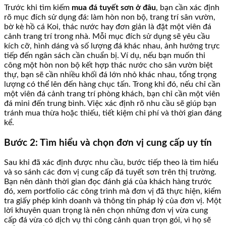
Trước khi tìm kiếm
mua đá tuyết sơn ở đâu
, bạn cần xác định
rõ mục đích sử dụng đá: làm hòn non bộ, trang trí sân vườn,
bờ kè hồ cá Koi, thác nước hay đơn giản là đặt một viên đá
cảnh trang trí trong nhà. Mỗi mục đích sử dụng sẽ yêu cầu
kích cỡ, hình dáng và số lượng đá khác nhau, ảnh hưởng trực
tiếp đến ngân sách cần chuẩn bị. Ví dụ, nếu bạn muốn thi
công một hòn non bộ kết hợp thác nước cho sân vườn biệt
thự, bạn sẽ cần nhiều khối đá lớn nhỏ khác nhau, tổng trọng
lượng có thể lên đến hàng chục tấn. Trong khi đó, nếu chỉ cần
một viên đá cảnh trang trí phòng khách, bạn chỉ cần một viên
đá mini đến trung bình. Việc xác định rõ nhu cầu sẽ giúp bạn
tránh mua thừa hoặc thiếu, tiết kiệm chi phí và thời gian đáng
kể.
Bước 2: Tìm hiểu và chọn đơn vị cung cấp uy tín
Sau khi đã xác định được nhu cầu, bước tiếp theo là tìm hiểu
và so sánh các đơn vị cung cấp đá tuyết sơn trên thị trường.
Bạn nên dành thời gian đọc đánh giá của khách hàng trước
đó, xem portfolio các công trình mà đơn vị đã thực hiện, kiểm
tra giấy phép kinh doanh và thông tin pháp lý của đơn vị. Một
lời khuyên quan trọng là nên chọn những đơn vị vừa cung
cấp đá vừa có dịch vụ thi công cảnh quan trọn gói, vì họ sẽ