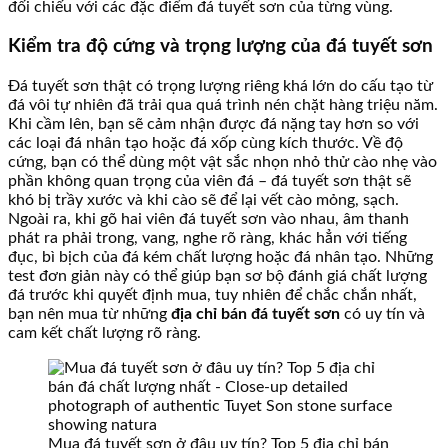
đối chiếu với các đặc điểm đá tuyết sơn của từng vùng.
Kiểm tra độ cứng và trọng lượng của đá tuyết sơn
Đá tuyết sơn thật có trọng lượng riêng khá lớn do cấu tạo từ
đá vôi tự nhiên đã trải qua quá trình nén chặt hàng triệu năm.
Khi cầm lên, bạn sẽ cảm nhận được đá nặng tay hơn so với
các loại đá nhân tạo hoặc đá xốp cùng kích thước. Về độ
cứng, bạn có thể dùng một vật sắc nhọn nhỏ thử cào nhẹ vào
phần không quan trọng của viên đá – đá tuyết sơn thật sẽ
khó bị trầy xước và khi cào sẽ để lại vết cào mỏng, sạch.
Ngoài ra, khi gõ hai viên đá tuyết sơn vào nhau, âm thanh
phát ra phải trong, vang, nghe rõ ràng, khác hẳn với tiếng
đục, bì bịch của đá kém chất lượng hoặc đá nhân tạo. Những
test đơn giản này có thể giúp bạn sơ bộ đánh giá chất lượng
đá trước khi quyết định mua, tuy nhiên để chắc chắn nhất,
bạn nên mua từ những
địa chỉ bán đá tuyết sơn
có uy tín và
cam kết chất lượng rõ ràng.
Mua đá tuyết sơn ở đâu uy tín? Top 5 địa chỉ bán