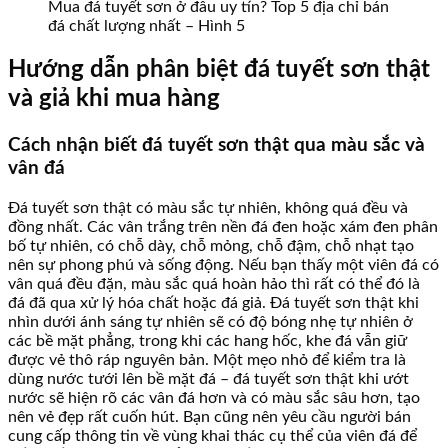
Mua đá tuyết sơn ở đâu uy tín? Top 5 địa chỉ bán
đá chất lượng nhất – Hình 5
Hướng dẫn phân biệt đá tuyết sơn thật
và giả khi mua hàng
Cách nhận biết đá tuyết sơn thật qua màu sắc và
vân đá
Đá tuyết sơn thật có màu sắc tự nhiên, không quá đều và
đồng nhất. Các vân trắng trên nền đá đen hoặc xám đen phân
bố tự nhiên, có chỗ dày, chỗ mỏng, chỗ đậm, chỗ nhạt tạo
nên sự phong phú và sống động. Nếu bạn thấy một viên đá có
vân quá đều đặn, màu sắc quá hoàn hảo thì rất có thể đó là
đá đã qua xử lý hóa chất hoặc đá giả. Đá tuyết sơn thật khi
nhìn dưới ánh sáng tự nhiên sẽ có độ bóng nhẹ tự nhiên ở
các bề mặt phẳng, trong khi các hang hốc, khe đá vẫn giữ
được vẻ thô ráp nguyên bản. Một mẹo nhỏ để kiểm tra là
dùng nước tưới lên bề mặt đá – đá tuyết sơn thật khi ướt
nước sẽ hiện rõ các vân đá hơn và có màu sắc sâu hơn, tạo
nên vẻ đẹp rất cuốn hút. Bạn cũng nên yêu cầu người bán
cung cấp thông tin về vùng khai thác cụ thể của viên đá để