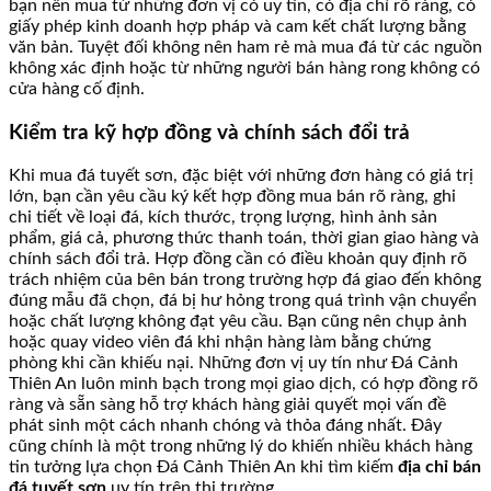
bạn nên mua từ những đơn vị có uy tín, có địa chỉ rõ ràng, có
giấy phép kinh doanh hợp pháp và cam kết chất lượng bằng
văn bản. Tuyệt đối không nên ham rẻ mà mua đá từ các nguồn
không xác định hoặc từ những người bán hàng rong không có
cửa hàng cố định.
Kiểm tra kỹ hợp đồng và chính sách đổi trả
Khi mua đá tuyết sơn, đặc biệt với những đơn hàng có giá trị
lớn, bạn cần yêu cầu ký kết hợp đồng mua bán rõ ràng, ghi
chi tiết về loại đá, kích thước, trọng lượng, hình ảnh sản
phẩm, giá cả, phương thức thanh toán, thời gian giao hàng và
chính sách đổi trả. Hợp đồng cần có điều khoản quy định rõ
trách nhiệm của bên bán trong trường hợp đá giao đến không
đúng mẫu đã chọn, đá bị hư hỏng trong quá trình vận chuyển
hoặc chất lượng không đạt yêu cầu. Bạn cũng nên chụp ảnh
hoặc quay video viên đá khi nhận hàng làm bằng chứng
phòng khi cần khiếu nại. Những đơn vị uy tín như Đá Cảnh
Thiên An luôn minh bạch trong mọi giao dịch, có hợp đồng rõ
ràng và sẵn sàng hỗ trợ khách hàng giải quyết mọi vấn đề
phát sinh một cách nhanh chóng và thỏa đáng nhất. Đây
cũng chính là một trong những lý do khiến nhiều khách hàng
tin tưởng lựa chọn Đá Cảnh Thiên An khi tìm kiếm
địa chỉ bán
đá tuyết sơn
uy tín trên thị trường.