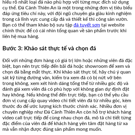
hiểu rõ nhất loại đá nào phù hợp với từng mục đích sử dụng
cụ thể. Đá Cảnh Thiên An là một trong những đơn vị tiêu biểu
đáp ứng tiêu chí này, với đội ngũ chuyên gia giàu kinh nghiệm
trong cả lĩnh vực cung cấp đá và thiết kế thi công sân vườn.
Bạn có thể tham khảo bộ sưu tập
đá tuyết sơn
tại website
chính thức để có cái nhìn tổng quan về sản phẩm trước khi
liên hệ mua hàng.
Bước 3: Khảo sát thực tế và chọn đá
Đối với những đơn hàng có giá trị lớn hoặc những viên đá đặc
biệt, bạn nên trực tiếp đến bãi đá hoặc showroom để xem và
chọn đá bằng mắt thực. Khi khảo sát thực tế, hãy chú ý quan
sát kỹ từng đường vân, kiểm tra xem đá có bị nứt vỡ bên
trong không, xem xét hình dáng tổng thể từ nhiều góc độ và
đánh giá xem viên đá có phù hợp với không gian dự định đặt
hay không. Nếu không thể đến trực tiếp, bạn có thể yêu cầu
đơn vị cung cấp quay video chi tiết viên đá từ nhiều góc, kèm
thước đo để ước lượng kích thước chính xác. Nhiều đơn vị
chuyên nghiệp như Đá Cảnh Thiên An còn hỗ trợ khách hàng
video call trực tiếp để cùng nhau chọn đá, mô tả chi tiết từng
đặc điểm của viên đá để khách hàng yên tâm đặt hàng từ xa
mà vẫn nhận được đúng sản phẩm mong muốn.