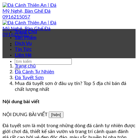
Bỏ
qua
nội
dung
Trang Chủ
Sản Phẩm
Dịch Vụ
Tin Tức
Liên Hệ
Trang chủ
Đá Cảnh Tự Nhiên
Đá Tuyết Sơn
Mua đá tuyết sơn ở đâu uy tín? Top 5 địa chỉ bán đá
chất lượng nhất
Nội dung bài viết
NỘI DUNG BÀI VIẾT
[hiện]
Đá tuyết sơn là một trong những dòng đá cảnh tự nhiên được
giới chơi đá, thiết kế sân vườn và trang trí cảnh quan đánh
giá rất cao bởi vẻ đẹp độc đáo, màu sắc huyền bí pha trộn