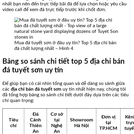
nhất bạn nên đến trực tiếp bãi đá để lựa chọn hoặc yêu cầu
video call để xem đá trực tiếp trước khi chốt đơn.
Mua đá tuyết sơn ở đâu uy tín? Top 5 địa chỉ bán
đá chất lượng nhất – Hình 4
Bảng so sánh chi tiết top 5 địa chỉ bán
đá tuyết sơn uy tín
Để giúp bạn có cái nhìn tổng quan và dễ dàng so sánh giữa
các
địa chỉ bán đá tuyết sơn
uy tín nhất hiện nay, chúng tôi
đã tổng hợp bảng so sánh chi tiết dưới đây dựa trên các tiêu
chí quan trọng:
Đá
Cơ sở
Đơn vị
Kên
Tiêu
Cảnh
tại
Showroom
tại
trự
chí
Thiên
Nghệ
Hà Nội
TP.HCM
tuy
An
An