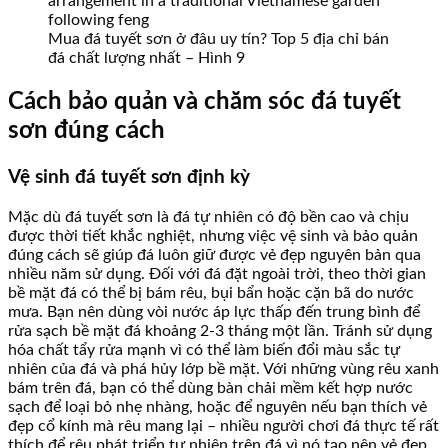
Mua đá tuyết sơn ở đâu uy tín? Top 5 địa chỉ bán
đá chất lượng nhất – Hình 9
Cách bảo quản và chăm sóc đá tuyết
sơn đúng cách
Vệ sinh đá tuyết sơn định kỳ
Mặc dù đá tuyết sơn là đá tự nhiên có độ bền cao và chịu
được thời tiết khắc nghiệt, nhưng việc vệ sinh và bảo quản
đúng cách sẽ giúp đá luôn giữ được vẻ đẹp nguyên bản qua
nhiều năm sử dụng. Đối với đá đặt ngoài trời, theo thời gian
bề mặt đá có thể bị bám rêu, bụi bẩn hoặc cặn bã do nước
mưa. Bạn nên dùng vòi nước áp lực thấp đến trung bình để
rửa sạch bề mặt đá khoảng 2-3 tháng một lần. Tránh sử dụng
hóa chất tẩy rửa mạnh vì có thể làm biến đổi màu sắc tự
nhiên của đá và phá hủy lớp bề mặt. Với những vùng rêu xanh
bám trên đá, bạn có thể dùng bàn chải mềm kết hợp nước
sạch để loại bỏ nhẹ nhàng, hoặc để nguyên nếu bạn thích vẻ
đẹp cổ kính mà rêu mang lại – nhiều người chơi đá thực tế rất
thích để rêu phát triển tự nhiên trên đá vì nó tạo nên vẻ đẹp