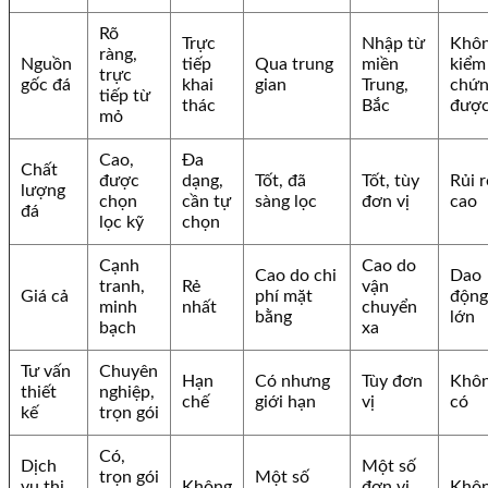
Rõ
Trực
Nhập từ
Khô
ràng,
Nguồn
tiếp
Qua trung
miền
kiểm
trực
gốc đá
khai
gian
Trung,
chứ
tiếp từ
thác
Bắc
đượ
mỏ
Cao,
Đa
Chất
được
dạng,
Tốt, đã
Tốt, tùy
Rủi r
lượng
chọn
cần tự
sàng lọc
đơn vị
cao
đá
lọc kỹ
chọn
Cạnh
Cao do
Cao do chi
Dao
tranh,
Rẻ
vận
Giá cả
phí mặt
động
minh
nhất
chuyển
bằng
lớn
bạch
xa
Tư vấn
Chuyên
Hạn
Có nhưng
Tùy đơn
Khô
thiết
nghiệp,
chế
giới hạn
vị
có
kế
trọn gói
Có,
Dịch
Một số
trọn gói
Một số
vụ thi
Không
đơn vị
Khô