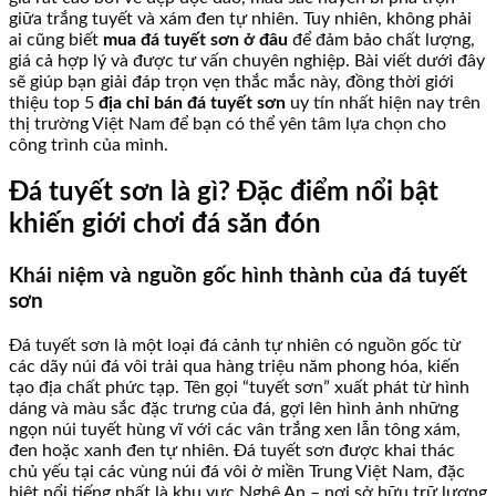
giữa trắng tuyết và xám đen tự nhiên. Tuy nhiên, không phải
ai cũng biết
mua đá tuyết sơn ở đâu
để đảm bảo chất lượng,
giá cả hợp lý và được tư vấn chuyên nghiệp. Bài viết dưới đây
sẽ giúp bạn giải đáp trọn vẹn thắc mắc này, đồng thời giới
thiệu top 5
địa chỉ bán đá tuyết sơn
uy tín nhất hiện nay trên
thị trường Việt Nam để bạn có thể yên tâm lựa chọn cho
công trình của mình.
Đá tuyết sơn là gì? Đặc điểm nổi bật
khiến giới chơi đá săn đón
Khái niệm và nguồn gốc hình thành của đá tuyết
sơn
Đá tuyết sơn là một loại đá cảnh tự nhiên có nguồn gốc từ
các dãy núi đá vôi trải qua hàng triệu năm phong hóa, kiến
tạo địa chất phức tạp. Tên gọi “tuyết sơn” xuất phát từ hình
dáng và màu sắc đặc trưng của đá, gợi lên hình ảnh những
ngọn núi tuyết hùng vĩ với các vân trắng xen lẫn tông xám,
đen hoặc xanh đen tự nhiên. Đá tuyết sơn được khai thác
chủ yếu tại các vùng núi đá vôi ở miền Trung Việt Nam, đặc
biệt nổi tiếng nhất là khu vực Nghệ An – nơi sở hữu trữ lượng