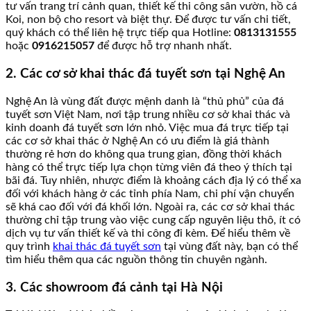
tư vấn trang trí cảnh quan, thiết kế thi công sân vườn, hồ cá
Koi, non bộ cho resort và biệt thự. Để được tư vấn chi tiết,
quý khách có thể liên hệ trực tiếp qua Hotline:
0813131555
hoặc
0916215057
để được hỗ trợ nhanh nhất.
2. Các cơ sở khai thác đá tuyết sơn tại Nghệ An
Nghệ An là vùng đất được mệnh danh là “thủ phủ” của đá
tuyết sơn Việt Nam, nơi tập trung nhiều cơ sở khai thác và
kinh doanh đá tuyết sơn lớn nhỏ. Việc mua đá trực tiếp tại
các cơ sở khai thác ở Nghệ An có ưu điểm là giá thành
thường rẻ hơn do không qua trung gian, đồng thời khách
hàng có thể trực tiếp lựa chọn từng viên đá theo ý thích tại
bãi đá. Tuy nhiên, nhược điểm là khoảng cách địa lý có thể xa
đối với khách hàng ở các tỉnh phía Nam, chi phí vận chuyển
sẽ khá cao đối với đá khối lớn. Ngoài ra, các cơ sở khai thác
thường chỉ tập trung vào việc cung cấp nguyên liệu thô, ít có
dịch vụ tư vấn thiết kế và thi công đi kèm. Để hiểu thêm về
quy trình
khai thác đá tuyết sơn
tại vùng đất này, bạn có thể
tìm hiểu thêm qua các nguồn thông tin chuyên ngành.
3. Các showroom đá cảnh tại Hà Nội