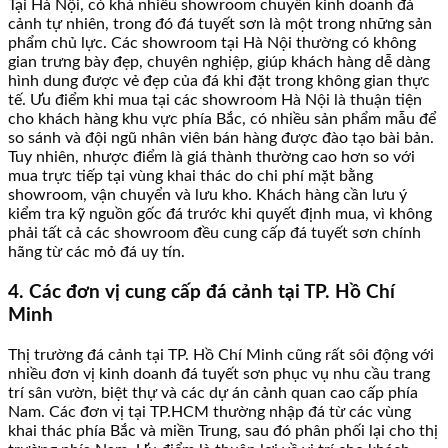
Tại Hà Nội, có khá nhiều showroom chuyên kinh doanh đá
cảnh tự nhiên, trong đó đá tuyết sơn là một trong những sản
phẩm chủ lực. Các showroom tại Hà Nội thường có không
gian trưng bày đẹp, chuyên nghiệp, giúp khách hàng dễ dàng
hình dung được vẻ đẹp của đá khi đặt trong không gian thực
tế. Ưu điểm khi mua tại các showroom Hà Nội là thuận tiện
cho khách hàng khu vực phía Bắc, có nhiều sản phẩm mẫu để
so sánh và đội ngũ nhân viên bán hàng được đào tạo bài bản.
Tuy nhiên, nhược điểm là giá thành thường cao hơn so với
mua trực tiếp tại vùng khai thác do chi phí mặt bằng
showroom, vận chuyển và lưu kho. Khách hàng cần lưu ý
kiểm tra kỹ nguồn gốc đá trước khi quyết định mua, vì không
phải tất cả các showroom đều cung cấp đá tuyết sơn chính
hãng từ các mỏ đá uy tín.
4. Các đơn vị cung cấp đá cảnh tại TP. Hồ Chí
Minh
Thị trường đá cảnh tại TP. Hồ Chí Minh cũng rất sôi động với
nhiều đơn vị kinh doanh đá tuyết sơn phục vụ nhu cầu trang
trí sân vườn, biệt thự và các dự án cảnh quan cao cấp phía
Nam. Các đơn vị tại TP.HCM thường nhập đá từ các vùng
khai thác phía Bắc và miền Trung, sau đó phân phối lại cho thị