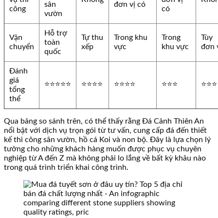
sân
đơn vị có
công
có
vườn
Hỗ trợ
Vận
Tự thu
Trong khu
Trong
Tùy
toàn
chuyển
xếp
vực
khu vực
đơn 
quốc
Đánh
giá
⭐⭐⭐⭐⭐
⭐⭐⭐⭐
⭐⭐⭐⭐
⭐⭐⭐
⭐⭐⭐
tổng
thể
Qua bảng so sánh trên, có thể thấy rằng Đá Cảnh Thiên An
nổi bật với dịch vụ trọn gói từ tư vấn, cung cấp đá đến thiết
kế thi công sân vườn, hồ cá Koi và non bộ. Đây là lựa chọn lý
tưởng cho những khách hàng muốn được phục vụ chuyên
nghiệp từ A đến Z mà không phải lo lắng về bất kỳ khâu nào
trong quá trình triển khai công trình.