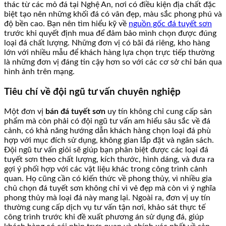
thác từ các mỏ đá tại Nghệ An, nơi có điều kiện địa chất đặc
biệt tạo nên những khối đá có vân đẹp, màu sắc phong phú và
độ bền cao. Bạn nên tìm hiểu kỹ về
nguồn gốc đá tuyết sơn
trước khi quyết định mua để đảm bảo mình chọn được đúng
loại đá chất lượng. Những đơn vị có bãi đá riêng, kho hàng
lớn với nhiều mẫu để khách hàng lựa chọn trực tiếp thường
là những đơn vị đáng tin cậy hơn so với các cơ sở chỉ bán qua
hình ảnh trên mạng.
Tiêu chí về đội ngũ tư vấn chuyên nghiệp
Một đơn vị
bán đá tuyết sơn
uy tín không chỉ cung cấp sản
phẩm mà còn phải có đội ngũ tư vấn am hiểu sâu sắc về đá
cảnh, có khả năng hướng dẫn khách hàng chọn loại đá phù
hợp với mục đích sử dụng, không gian lắp đặt và ngân sách.
Đội ngũ tư vấn giỏi sẽ giúp bạn phân biệt được các loại đá
tuyết sơn theo chất lượng, kích thước, hình dáng, và đưa ra
gợi ý phối hợp với các vật liệu khác trong công trình cảnh
quan. Họ cũng cần có kiến thức về phong thủy, vì nhiều gia
chủ chọn đá tuyết sơn không chỉ vì vẻ đẹp mà còn vì ý nghĩa
phong thủy mà loại đá này mang lại. Ngoài ra, đơn vị uy tín
thường cung cấp dịch vụ tư vấn tận nơi, khảo sát thực tế
công trình trước khi đề xuất phương án sử dụng đá, giúp