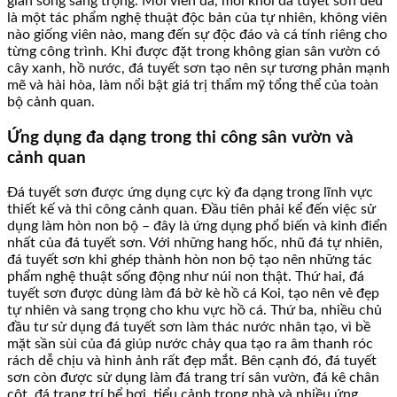
gian sống sang trọng. Mỗi viên đá, mỗi khối đá tuyết sơn đều
là một tác phẩm nghệ thuật độc bản của tự nhiên, không viên
nào giống viên nào, mang đến sự độc đáo và cá tính riêng cho
từng công trình. Khi được đặt trong không gian sân vườn có
cây xanh, hồ nước, đá tuyết sơn tạo nên sự tương phản mạnh
mẽ và hài hòa, làm nổi bật giá trị thẩm mỹ tổng thể của toàn
bộ cảnh quan.
Ứng dụng đa dạng trong thi công sân vườn và
cảnh quan
Đá tuyết sơn được ứng dụng cực kỳ đa dạng trong lĩnh vực
thiết kế và thi công cảnh quan. Đầu tiên phải kể đến việc sử
dụng làm hòn non bộ – đây là ứng dụng phổ biến và kinh điển
nhất của đá tuyết sơn. Với những hang hốc, nhũ đá tự nhiên,
đá tuyết sơn khi ghép thành hòn non bộ tạo nên những tác
phẩm nghệ thuật sống động như núi non thật. Thứ hai, đá
tuyết sơn được dùng làm đá bờ kè hồ cá Koi, tạo nên vẻ đẹp
tự nhiên và sang trọng cho khu vực hồ cá. Thứ ba, nhiều chủ
đầu tư sử dụng đá tuyết sơn làm thác nước nhân tạo, vì bề
mặt sần sùi của đá giúp nước chảy qua tạo ra âm thanh róc
rách dễ chịu và hình ảnh rất đẹp mắt. Bên cạnh đó, đá tuyết
sơn còn được sử dụng làm đá trang trí sân vườn, đá kê chân
cột, đá trang trí bể bơi, tiểu cảnh trong nhà và nhiều ứng