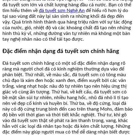
đá tuyết sơn lớn và chất lượng hàng đầu cả nước. Bạn có thể
tìm hiểu thêm về
đá tuyết sơn Nghệ An
để hiểu rõ hơn lý do
tại sao vùng đất này lại sản sinh ra những khối đá đẹp đến
vậy. Quá trình hình thành qua hàng triệu năm với sự tác động
của nước, gió, nhiệt độ và các khoáng chất đã tạo nên những
hình thù kỳ vĩ, những đường vân tự nhiên mà không một bàn
tay nghệ nhân nào có thể tái tạo được.
Đặc điểm nhận dạng đá tuyết sơn chính hãng
Đá tuyết sơn chính hãng có một số đặc điểm nhận dạng rõ
ràng mà người chơi đá có kinh nghiệm thường dựa vào để
phân biệt. Thứ nhất, về màu sắc, đá tuyết sơn có tông màu
chủ đạo là xám đen hoặc xanh đen, điểm xuyết bởi các vân
trắng, vàng nhạt hoặc nâu đỏ tự nhiên tạo nên hiệu ứng thị
giác vô cùng ấn tượng. Thứ hai, về kết cấu, đá tuyết sơn có
bề mặt sần sùi tự nhiên, nhiều hang hốc, nhũ đá nhỏ li ti tạo
nên vẻ đẹp cổ kính và huyền bí. Thứ ba, về độ cứng, loại đá
này có độ cứng trung bình đến cao trên thang Mohs, đảm bảo
độ bền với thời gian và thời tiết khắc nghiệt. Thứ tư, khi gõ
vào đá tuyết sơn thật sẽ phát ra âm thanh trong, vang, khác
hẳn với các loại đá nhân tạo hoặc đá kém chất lượng. Những
đặc điểm này giúp người mua có thể dễ dàng nhận biết được