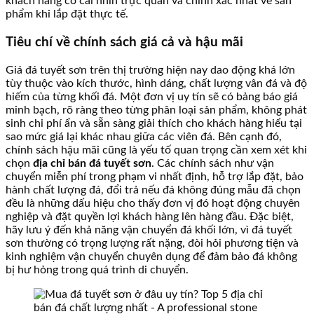
khách hàng có cái nhìn trực quan và chính xác nhất về sản
phẩm khi lắp đặt thực tế.
Tiêu chí về chính sách giá cả và hậu mãi
Giá đá tuyết sơn trên thị trường hiện nay dao động khá lớn
tùy thuộc vào kích thước, hình dáng, chất lượng vân đá và độ
hiếm của từng khối đá. Một đơn vị uy tín sẽ có bảng báo giá
minh bạch, rõ ràng theo từng phân loại sản phẩm, không phát
sinh chi phí ẩn và sẵn sàng giải thích cho khách hàng hiểu tại
sao mức giá lại khác nhau giữa các viên đá. Bên cạnh đó,
chính sách hậu mãi cũng là yếu tố quan trọng cần xem xét khi
chọn
địa chỉ bán đá tuyết sơn
. Các chính sách như vận
chuyển miễn phí trong phạm vi nhất định, hỗ trợ lắp đặt, bảo
hành chất lượng đá, đổi trả nếu đá không đúng mẫu đã chọn
đều là những dấu hiệu cho thấy đơn vị đó hoạt động chuyên
nghiệp và đặt quyền lợi khách hàng lên hàng đầu. Đặc biệt,
hãy lưu ý đến khả năng vận chuyển đá khối lớn, vì đá tuyết
sơn thường có trọng lượng rất nặng, đòi hỏi phương tiện và
kinh nghiệm vận chuyển chuyên dụng để đảm bảo đá không
bị hư hỏng trong quá trình di chuyển.