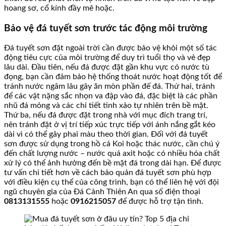
hoang sơ, cổ kính đầy mê hoặc.
Bảo vệ đá tuyết sơn trước tác động môi trường
Đá tuyết sơn đặt ngoài trời cần được bảo vệ khỏi một số tác
động tiêu cực của môi trường để duy trì tuổi thọ và vẻ đẹp
lâu dài. Đầu tiên, nếu đá được đặt gần khu vực có nước tù
đọng, bạn cần đảm bảo hệ thống thoát nước hoạt động tốt để
tránh nước ngâm lâu gây ăn mòn phần đế đá. Thứ hai, tránh
để các vật nặng sắc nhọn va đập vào đá, đặc biệt là các phần
nhũ đá mỏng và các chi tiết tinh xảo tự nhiên trên bề mặt.
Thứ ba, nếu đá được đặt trong nhà với mục đích trang trí,
nên tránh đặt ở vị trí tiếp xúc trực tiếp với ánh nắng gắt kéo
dài vì có thể gây phai màu theo thời gian. Đối với đá tuyết
sơn được sử dụng trong hồ cá Koi hoặc thác nước, cần chú ý
đến chất lượng nước – nước quá axit hoặc có nhiều hóa chất
xử lý có thể ảnh hưởng đến bề mặt đá trong dài hạn. Để được
tư vấn chi tiết hơn về cách bảo quản đá tuyết sơn phù hợp
với điều kiện cụ thể của công trình, bạn có thể liên hệ với đội
ngũ chuyên gia của Đá Cảnh Thiên An qua số điện thoại
0813131555
hoặc
0916215057
để được hỗ trợ tận tình.