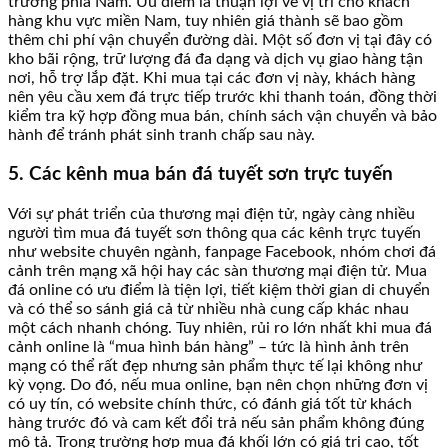
trường phía Nam. Ưu điểm là thuận lợi về vị trí cho khách
hàng khu vực miền Nam, tuy nhiên giá thành sẽ bao gồm
thêm chi phí vận chuyển đường dài. Một số đơn vị tại đây có
kho bãi rộng, trữ lượng đá đa dạng và dịch vụ giao hàng tận
nơi, hỗ trợ lắp đặt. Khi mua tại các đơn vị này, khách hàng
nên yêu cầu xem đá trực tiếp trước khi thanh toán, đồng thời
kiểm tra kỹ hợp đồng mua bán, chính sách vận chuyển và bảo
hành để tránh phát sinh tranh chấp sau này.
5. Các kênh mua bán đá tuyết sơn trực tuyến
Với sự phát triển của thương mại điện tử, ngày càng nhiều
người tìm mua đá tuyết sơn thông qua các kênh trực tuyến
như website chuyên ngành, fanpage Facebook, nhóm chơi đá
cảnh trên mạng xã hội hay các sàn thương mại điện tử. Mua
đá online có ưu điểm là tiện lợi, tiết kiệm thời gian di chuyển
và có thể so sánh giá cả từ nhiều nhà cung cấp khác nhau
một cách nhanh chóng. Tuy nhiên, rủi ro lớn nhất khi mua đá
cảnh online là “mua hình bán hàng” – tức là hình ảnh trên
mạng có thể rất đẹp nhưng sản phẩm thực tế lại không như
kỳ vọng. Do đó, nếu mua online, bạn nên chọn những đơn vị
có uy tín, có website chính thức, có đánh giá tốt từ khách
hàng trước đó và cam kết đổi trả nếu sản phẩm không đúng
mô tả. Trong trường hợp mua đá khối lớn có giá trị cao, tốt