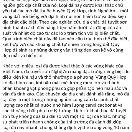
nguồn gốc địa chất của nó. Loại đá này được khai thác chủ
yếu tại các mỏ đá thuộc huyện Quỳ Hợp, tỉnh Nghệ An – một
vùng đất nổi tiếng với địa hình núi non hiểm trở và điều kiện
địa chất đặc biệt. Theo các nghiên cứu địa chất, đá tuyết sơn
hình thành cách đây hàng triệu năm dưới tác động của áp
suất và nhiệt độ cao từ các lớp trầm tích vôi bị biến chất.
Quá trình biến chất này đã tạo nên cấu trúc tinh thể đặc biệt,
kết hợp với các khoáng chất tự nhiên trong lòng đất Quỳ
Hợp đã sinh ra những đường vân trắng đen xen kẽ vô cùng
đẹp mắt và hiếm có.
Khác với nhiều loại đá được khai thác ở các vùng khác của
Việt Nam, đá tuyết sơn Nghệ An mang đặc trưng riêng biệt do
điều kiện khí hậu và thổ nhưỡng địa phương. Vùng Quỳ Hợp
có địa hình cao, khí hậu mát mẻ, lượng mưa lớn và thành
phần khoáng vật phong phú đã góp phần tạo nên màu sắc và
vân đá tinh xảo. Các chuyên gia địa chất đánh giá rằng, mỏ đá
tại đây là một trong những nguồn cung cấp đá cảnh chất
lượng cao nhất cả nước nhờ hàm lượng canxi cacbonat và
các khoáng chất phụ trợ lý tưởng. Lịch sử khai thác đá tuyết
sơn tuy không quá lâu dài so với một số loại đá khác, nhưng
sự phát triển nhanh chóng của thị trường đá cảnh đã giúp
loại đá này nhanh chóng khẳng định vị thế trong vòng 10 năm