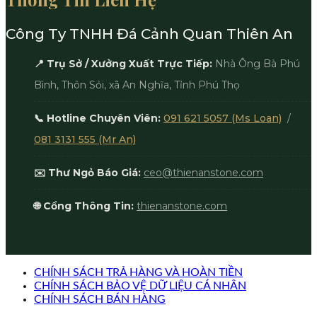
Công Ty TNHH Đá Cảnh Quan Thiên An
📍 Trụ Sở / Xưởng Xuất Trực Tiếp:
Nhà Ông Bà Phú
Bình, Thôn Sỏi, xã An Nghĩa, Tỉnh Phú Thọ
📞 Hotline Chuyên Viên:
091 621 5057 (Ms Loan)
/
081 3131 555 (Mr An)
✉️ Thư Ngỏ Báo Giá:
ceo@thienanstone.com
🌐 Cổng Thông Tin:
thienanstone.com
CHÍNH SÁCH TRẢ HÀNG VÀ HOÀN TIỀN
CHÍNH SÁCH BẢO VỆ DỮ LIỆU CÁ NHÂN
CHÍNH SÁCH BÁN HÀNG