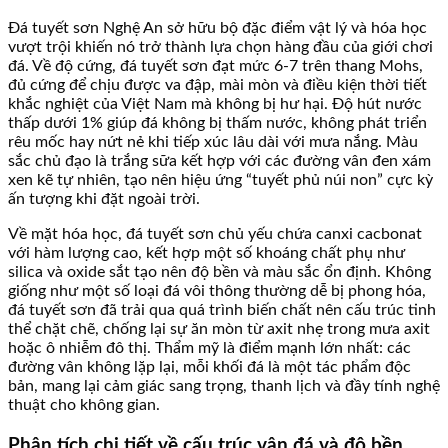
Đá tuyết sơn Nghệ An sở hữu bộ đặc điểm vật lý và hóa học
vượt trội khiến nó trở thành lựa chọn hàng đầu của giới chơi
đá. Về độ cứng, đá tuyết sơn đạt mức 6-7 trên thang Mohs,
đủ cứng để chịu được va đập, mài mòn và điều kiện thời tiết
khắc nghiệt của Việt Nam mà không bị hư hại. Độ hút nước
thấp dưới 1% giúp đá không bị thấm nước, không phát triển
rêu mốc hay nứt nẻ khi tiếp xúc lâu dài với mưa nắng. Màu
sắc chủ đạo là trắng sữa kết hợp với các đường vân đen xám
xen kẽ tự nhiên, tạo nên hiệu ứng “tuyết phủ núi non” cực kỳ
ấn tượng khi đặt ngoài trời.
Về mặt hóa học, đá tuyết sơn chủ yếu chứa canxi cacbonat
với hàm lượng cao, kết hợp một số khoáng chất phụ như
silica và oxide sắt tạo nên độ bền và màu sắc ổn định. Không
giống như một số loại đá vôi thông thường dễ bị phong hóa,
đá tuyết sơn đã trải qua quá trình biến chất nên cấu trúc tinh
thể chặt chẽ, chống lại sự ăn mòn từ axit nhẹ trong mưa axit
hoặc ô nhiễm đô thị. Thẩm mỹ là điểm mạnh lớn nhất: các
đường vân không lặp lại, mỗi khối đá là một tác phẩm độc
bản, mang lại cảm giác sang trọng, thanh lịch và đầy tính nghệ
thuật cho không gian.
Phân tích chi tiết về cấu trúc vân đá và độ bền