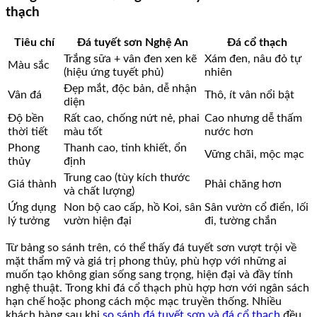
thạch
Tiêu chí
Đá tuyết sơn Nghệ An
Đá cổ thạch
Trắng sữa + vân đen xen kẽ
Xám đen, nâu đỏ tự
Màu sắc
(hiệu ứng tuyết phủ)
nhiên
Đẹp mắt, độc bản, dễ nhận
Vân đá
Thô, ít vân nổi bật
diện
Độ bền
Rất cao, chống nứt nẻ, phai
Cao nhưng dễ thấm
thời tiết
màu tốt
nước hơn
Phong
Thanh cao, tinh khiết, ổn
Vững chãi, mộc mạc
thủy
định
Trung cao (tùy kích thước
Giá thành
Phải chăng hơn
và chất lượng)
Ứng dụng
Non bộ cao cấp, hồ Koi, sân
Sân vườn cổ điển, lối
lý tưởng
vườn hiện đại
đi, tường chắn
Từ bảng so sánh trên, có thể thấy đá tuyết sơn vượt trội về
mặt thẩm mỹ và giá trị phong thủy, phù hợp với những ai
muốn tạo không gian sống sang trọng, hiện đại và đầy tính
nghệ thuật. Trong khi đá cổ thạch phù hợp hơn với ngân sách
hạn chế hoặc phong cách mộc mạc truyền thống. Nhiều
khách hàng sau khi
so sánh đá tuyết sơn và đá cổ thạch
đều