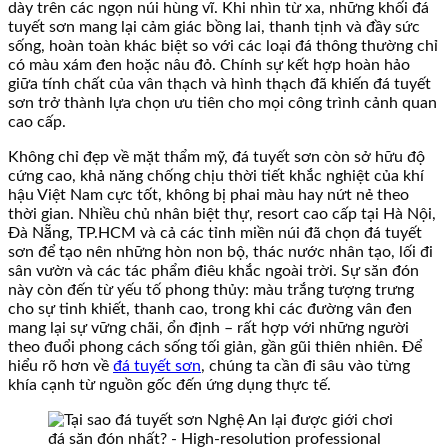
dày trên các ngọn núi hùng vĩ. Khi nhìn từ xa, những khối đá
tuyết sơn mang lại cảm giác bồng lai, thanh tịnh và đầy sức
sống, hoàn toàn khác biệt so với các loại đá thông thường chỉ
có màu xám đen hoặc nâu đỏ. Chính sự kết hợp hoàn hảo
giữa tính chất của vân thạch và hình thạch đã khiến đá tuyết
sơn trở thành lựa chọn ưu tiên cho mọi công trình cảnh quan
cao cấp.
Không chỉ đẹp về mặt thẩm mỹ, đá tuyết sơn còn sở hữu độ
cứng cao, khả năng chống chịu thời tiết khắc nghiệt của khí
hậu Việt Nam cực tốt, không bị phai màu hay nứt nẻ theo
thời gian. Nhiều chủ nhân biệt thự, resort cao cấp tại Hà Nội,
Đà Nẵng, TP.HCM và cả các tỉnh miền núi đã chọn đá tuyết
sơn để tạo nên những hòn non bộ, thác nước nhân tạo, lối đi
sân vườn và các tác phẩm điêu khắc ngoài trời. Sự săn đón
này còn đến từ yếu tố phong thủy: màu trắng tượng trưng
cho sự tinh khiết, thanh cao, trong khi các đường vân đen
mang lại sự vững chãi, ổn định – rất hợp với những người
theo đuổi phong cách sống tối giản, gần gũi thiên nhiên. Để
hiểu rõ hơn về
đá tuyết sơn
, chúng ta cần đi sâu vào từng
khía cạnh từ nguồn gốc đến ứng dụng thực tế.