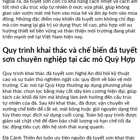
Ngoài ra, đá tuyết sơn còn có khả năng cách nhiệt và cách âm
tốt nhờ cấu trúc xốp tự nhiên ở mức vừa phải, giúp không
gian sân vườn mát mẻ hơn vào mùa hè và ấm áp hơn vào mùa
đông. Những đặc điểm này khiến đá tuyết sơn không chỉ đẹp
mà còn mang lại giá trị sử dụng thực tế cao, phù hợp với xu
hướng thiết kế bền vững và thân thiện môi trường đang phát
triển mạnh mẽ tại Việt Nam hiện nay.
Quy trình khai thác và chế biến đá tuyết
sơn chuyên nghiệp tại các mỏ Quỳ Hợp
Quy trình khai thác đá tuyết sơn Nghệ An đòi hỏi kỹ thuật
cao và sự tuân thủ nghiêm ngặt các quy định về bảo vệ môi
trường. Các mỏ tại Quỳ Hợp thường áp dụng phương pháp
khai thác chọn lọc bằng máy cắt dây kim cương hiện đại, giúp
tách các khối đá lớn mà không làm ảnh hưởng đến cấu trúc
tự nhiên của đá. Sau khi khai thác, đá được vận chuyển về
xưởng chế biến để cắt xẻ, mài bóng hoặc giữ nguyên dạng thô
tùy theo mục đích sử dụng cuối cùng. Toàn bộ quy trình được
giám sát chặt chẽ để đảm bảo chất lượng và hạn chế tối đa
tác động tiêu cực đến hệ sinh thái xung quanh.
Đá Cảnh Thiên An luôn ưu tiên nguồn đá tuyết sơn khai thác