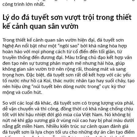
công trình lớn nhất.
Lý do đá tuyết sơn vượt trội trong thiết
kế cảnh quan sân vườn
Trong thiết kế cảnh quan sân vườn hiện đại, đá tuyết sơn
Nghệ An nổi bật như một “ngôi sao” bởi khả năng hòa hợp
hoàn hảo với mọi phong cách từ cổ điển đến tối giản, từ
truyền thống đến đương đại. Màu trắng chủ đạo kết hợp vân
đen tạo nên sự tương phản mạnh mẽ nhưng hài hòa, giúp
không gian sân vườn trở nên rộng rãi, thoáng mát và sang
trọng hơn. Đặc biệt, đá tuyết sơn rất dễ kết hợp với các yếu
tố nước như hồ cá Koi, thác nước nhân tạo hay suối chảy, tạo
nên hiệu ứng “núi tuyết bên dòng nước trong” cực kỳ thơ
mộng và cuốn hút.
So với các loại đá khác, đá tuyết sơn có trọng lượng vừa phải,
dễ vận chuyển và thi công, đồng thời có khả năng chống chịu
tốt với khí hậu nhiệt đới gió mùa của Việt Nam. Nó không bị
nứt nẻ khi gặp sương giá ở vùng núi cao hay bị phai màu dưới
nắng gắt miền Nam. Nhiều kiến trúc sư cảnh quan đánh giá
đá tuyết sơn là lựa chọn tối ưu cho những dự án cần tạo điểm