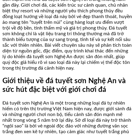
gần đây. Giới chơi đá, các kiến trúc sư cảnh quan, chủ nhân
biệt thự resort và những người yêu thích phong thủy đều
đồng loạt hướng về loại đá này bởi vẻ đẹp thanh thoát, huyền
ảo mang tên “tuyết trên núi” cùng hàng loạt ưu điểm vượt
trội về độ bền, tính thẩm mỹ và giá trị phong thủy. Đá tuyết
sơn không chỉ là vật liệu trang trí thông thường mà đã trở
thành biểu tượng của sự sang trọng, tinh tế và sự kết nối sâu
sắc với thiên nhiên. Bài viết chuyên sâu này sẽ phân tích toàn
diện từ nguồn gốc, đặc điểm, quy trình khai thác đến những
lý do khiến đá tuyết sơn Nghệ An được săn đón nhất, giúp
quý độc giả hiểu rõ vì sao loại đá này lại chiếm vị thế độc tôn
trong thị trường đá cảnh hiện nay.
Giới thiệu về đá tuyết sơn Nghệ An và
sức hút đặc biệt với giới chơi đá
Đá tuyết sơn Nghệ An là một trong những loại đá tự nhiên
hiếm có trên thị trường Việt Nam hiện nay, được giới sành đá
và những người chơi non bộ, tiểu cảnh săn đón mạnh mẽ
nhất trong vòng 5 năm trở lại đây. Sở dĩ loại đá này trở thành
“ngôi sao” là bởi vẻ ngoài độc đáo với những đường vân sọc
trắng đen xen kẽ tự nhiên, tạo cảm giác như tuyết trắng phủ