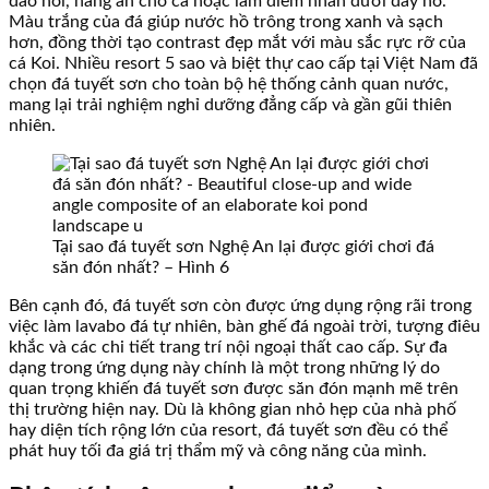
đảo nổi, hang ẩn cho cá hoặc làm điểm nhấn dưới đáy hồ.
Màu trắng của đá giúp nước hồ trông trong xanh và sạch
hơn, đồng thời tạo contrast đẹp mắt với màu sắc rực rỡ của
cá Koi. Nhiều resort 5 sao và biệt thự cao cấp tại Việt Nam đã
chọn đá tuyết sơn cho toàn bộ hệ thống cảnh quan nước,
mang lại trải nghiệm nghỉ dưỡng đẳng cấp và gần gũi thiên
nhiên.
Tại sao đá tuyết sơn Nghệ An lại được giới chơi đá
săn đón nhất? – Hình 6
Bên cạnh đó, đá tuyết sơn còn được ứng dụng rộng rãi trong
việc làm lavabo đá tự nhiên, bàn ghế đá ngoài trời, tượng điêu
khắc và các chi tiết trang trí nội ngoại thất cao cấp. Sự đa
dạng trong ứng dụng này chính là một trong những lý do
quan trọng khiến đá tuyết sơn được săn đón mạnh mẽ trên
thị trường hiện nay. Dù là không gian nhỏ hẹp của nhà phố
hay diện tích rộng lớn của resort, đá tuyết sơn đều có thể
phát huy tối đa giá trị thẩm mỹ và công năng của mình.