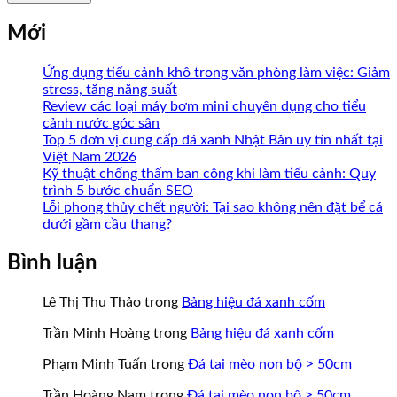
Mới
Ứng dụng tiểu cảnh khô trong văn phòng làm việc: Giảm
stress, tăng năng suất
Review các loại máy bơm mini chuyên dụng cho tiểu
cảnh nước góc sân
Top 5 đơn vị cung cấp đá xanh Nhật Bản uy tín nhất tại
Việt Nam 2026
Kỹ thuật chống thấm ban công khi làm tiểu cảnh: Quy
trình 5 bước chuẩn SEO
Lỗi phong thủy chết người: Tại sao không nên đặt bể cá
dưới gầm cầu thang?
Bình luận
Lê Thị Thu Thảo
trong
Bảng hiệu đá xanh cốm
Trần Minh Hoàng
trong
Bảng hiệu đá xanh cốm
Phạm Minh Tuấn
trong
Đá tai mèo non bộ > 50cm
Trần Hoàng Nam
trong
Đá tai mèo non bộ > 50cm