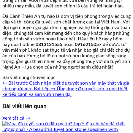
trang trí sân vườn vừa đẹp mắt, vừa bền vững và mang lại
nhiều may mắn, đá tuyết sơn chính là câu trả lời hoàn hảo.
Đá Cảnh Thiên An tự hào là đơn vị tiên phong trong việc cung
cấp và thi công đá tuyết sơn chất lượng cao tại Việt Nam. Với
đội ngũ chuyên gia giàu kinh nghiệm và hệ thống dịch vụ toàn
diện, chúng tôi cam kết mang đến cho quý khách hàng những
công trình sân vườn hoàn hảo nhất. Hãy liên hệ ngay hôm
nay qua hotline
0813131555
hoặc
0916215057
để được tư
vấn miễn phí, khảo sát thực tế và nhận báo giá chi tiết cho dự
án của bạn. Đừng bỏ lỡ cơ hội sở hữu không gian sống sang
trọng, gần gũi thiên nhiên và đầy phong thủy với đá tuyết sơn
Nghệ An – lựa chọn của những người sành điệu nhất!
Bài viết cùng chuyên mục
← Bài trước
Cách nhận biết đá tuyết sơn vân mây thật và giả
cho người mới
Bài tiếp →
Ứng dụng đá tuyết sơn trong thiết
kế tiểu cảnh và sân vườn hiện đại
Bài viết liên quan
Xem tất cả →