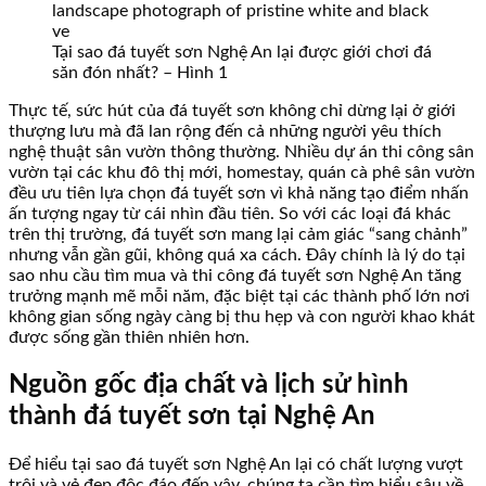
Tại sao đá tuyết sơn Nghệ An lại được giới chơi đá
săn đón nhất? – Hình 1
Thực tế, sức hút của đá tuyết sơn không chỉ dừng lại ở giới
thượng lưu mà đã lan rộng đến cả những người yêu thích
nghệ thuật sân vườn thông thường. Nhiều dự án thi công sân
vườn tại các khu đô thị mới, homestay, quán cà phê sân vườn
đều ưu tiên lựa chọn đá tuyết sơn vì khả năng tạo điểm nhấn
ấn tượng ngay từ cái nhìn đầu tiên. So với các loại đá khác
trên thị trường, đá tuyết sơn mang lại cảm giác “sang chảnh”
nhưng vẫn gần gũi, không quá xa cách. Đây chính là lý do tại
sao nhu cầu tìm mua và thi công đá tuyết sơn Nghệ An tăng
trưởng mạnh mẽ mỗi năm, đặc biệt tại các thành phố lớn nơi
không gian sống ngày càng bị thu hẹp và con người khao khát
được sống gần thiên nhiên hơn.
Nguồn gốc địa chất và lịch sử hình
thành đá tuyết sơn tại Nghệ An
Để hiểu tại sao đá tuyết sơn Nghệ An lại có chất lượng vượt
trội và vẻ đẹp độc đáo đến vậy, chúng ta cần tìm hiểu sâu về