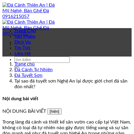
Bỏ
qua
nội
dung
Trang Chủ
Sản Phẩm
Dịch Vụ
Tin Tức
Liên Hệ
Trang chủ
Đá Cảnh Tự Nhiên
Đá Tuyết Sơn
Tại sao đá tuyết sơn Nghệ An lại được giới chơi đá săn
đón nhất?
Nội dung bài viết
NỘI DUNG BÀI VIẾT
[hiện]
Trong làng đá cảnh và thiết kế sân vườn cao cấp tại Việt Nam,
không có loại đá tự nhiên nào gây được tiếng vang và sự săn
đón mạnh mẽ như đá tuyết sơn Nghệ An trong những năm