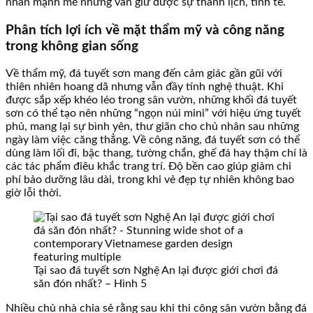
nhấn mạnh mẽ nhưng vẫn giữ được sự thanh lịch, tinh tế.
Phân tích lợi ích về mặt thẩm mỹ và công năng
trong không gian sống
Về thẩm mỹ, đá tuyết sơn mang đến cảm giác gần gũi với
thiên nhiên hoang dã nhưng vẫn đầy tính nghệ thuật. Khi
được sắp xếp khéo léo trong sân vườn, những khối đá tuyết
sơn có thể tạo nên những “ngọn núi mini” với hiệu ứng tuyết
phủ, mang lại sự bình yên, thư giãn cho chủ nhân sau những
ngày làm việc căng thẳng. Về công năng, đá tuyết sơn có thể
dùng làm lối đi, bậc thang, tường chắn, ghế đá hay thậm chí là
các tác phẩm điêu khắc trang trí. Độ bền cao giúp giảm chi
phí bảo dưỡng lâu dài, trong khi vẻ đẹp tự nhiên không bao
giờ lỗi thời.
Tại sao đá tuyết sơn Nghệ An lại được giới chơi đá
săn đón nhất? – Hình 5
Nhiều chủ nhà chia sẻ rằng sau khi thi công sân vườn bằng đá