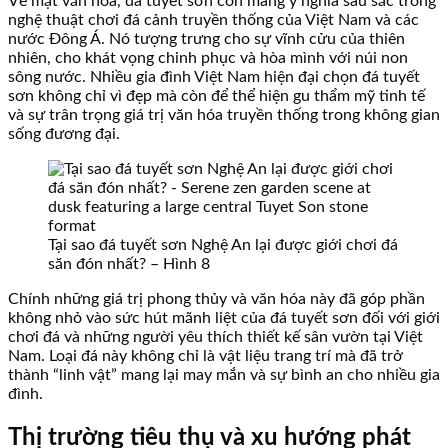
Về mặt văn hóa, đá tuyết sơn còn mang ý nghĩa sâu sắc trong
nghệ thuật chơi đá cảnh truyền thống của Việt Nam và các
nước Đông Á. Nó tượng trưng cho sự vĩnh cửu của thiên
nhiên, cho khát vọng chinh phục và hòa mình với núi non
sông nước. Nhiều gia đình Việt Nam hiện đại chọn đá tuyết
sơn không chỉ vì đẹp mà còn để thể hiện gu thẩm mỹ tinh tế
và sự trân trọng giá trị văn hóa truyền thống trong không gian
sống đương đại.
Tại sao đá tuyết sơn Nghệ An lại được giới chơi đá
săn đón nhất? – Hình 8
Chính những giá trị phong thủy và văn hóa này đã góp phần
không nhỏ vào sức hút mãnh liệt của đá tuyết sơn đối với giới
chơi đá và những người yêu thích thiết kế sân vườn tại Việt
Nam. Loại đá này không chỉ là vật liệu trang trí mà đã trở
thành “linh vật” mang lại may mắn và sự bình an cho nhiều gia
đình.
Thị trường tiêu thụ và xu hướng phát