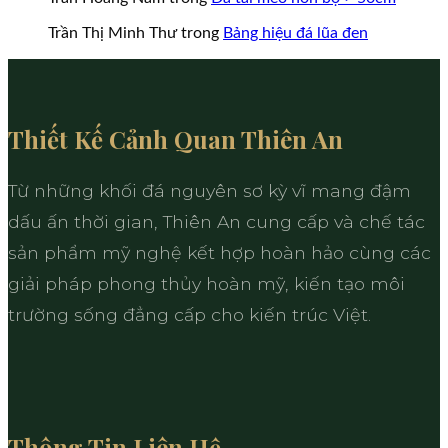
Trần Thị Minh Thư
trong
Bảng hiệu đá lũa đen
Thiết Kế Cảnh Quan Thiên An
Từ những khối đá nguyên sơ kỳ vĩ mang đậm
dấu ấn thời gian, Thiên An cung cấp và chế tác
sản phẩm mỹ nghệ kết hợp hoàn hảo cùng các
giải pháp phong thủy hoàn mỹ, kiến tạo môi
trường sống đẳng cấp cho kiến trúc Việt.
Thông Tin Liên Hệ