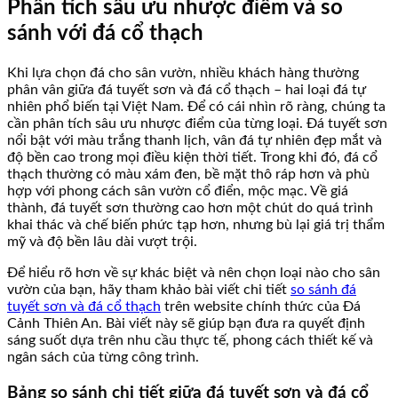
Phân tích sâu ưu nhược điểm và so
sánh với đá cổ thạch
Khi lựa chọn đá cho sân vườn, nhiều khách hàng thường
phân vân giữa đá tuyết sơn và đá cổ thạch – hai loại đá tự
nhiên phổ biến tại Việt Nam. Để có cái nhìn rõ ràng, chúng ta
cần phân tích sâu ưu nhược điểm của từng loại. Đá tuyết sơn
nổi bật với màu trắng thanh lịch, vân đá tự nhiên đẹp mắt và
độ bền cao trong mọi điều kiện thời tiết. Trong khi đó, đá cổ
thạch thường có màu xám đen, bề mặt thô ráp hơn và phù
hợp với phong cách sân vườn cổ điển, mộc mạc. Về giá
thành, đá tuyết sơn thường cao hơn một chút do quá trình
khai thác và chế biến phức tạp hơn, nhưng bù lại giá trị thẩm
mỹ và độ bền lâu dài vượt trội.
Để hiểu rõ hơn về sự khác biệt và nên chọn loại nào cho sân
vườn của bạn, hãy tham khảo bài viết chi tiết
so sánh đá
tuyết sơn và đá cổ thạch
trên website chính thức của Đá
Cảnh Thiên An. Bài viết này sẽ giúp bạn đưa ra quyết định
sáng suốt dựa trên nhu cầu thực tế, phong cách thiết kế và
ngân sách của từng công trình.
Bảng so sánh chi tiết giữa đá tuyết sơn và đá cổ