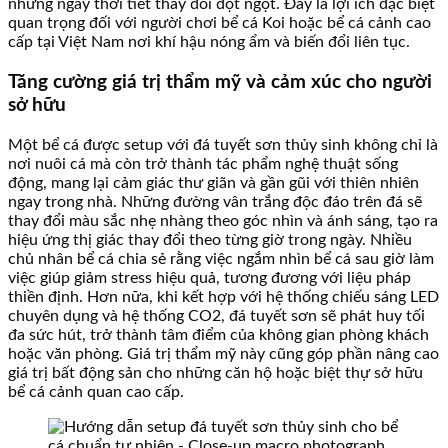
những ngày thời tiết thay đổi đột ngột. Đây là lợi ích đặc biệt
quan trọng đối với người chơi bể cá Koi hoặc bể cá cảnh cao
cấp tại Việt Nam nơi khí hậu nóng ẩm và biến đổi liên tục.
Tăng cường giá trị thẩm mỹ và cảm xúc cho người
sở hữu
Một bể cá được setup với đá tuyết sơn thủy sinh không chỉ là
nơi nuôi cá mà còn trở thành tác phẩm nghệ thuật sống
động, mang lại cảm giác thư giãn và gần gũi với thiên nhiên
ngay trong nhà. Những đường vân trắng độc đáo trên đá sẽ
thay đổi màu sắc nhẹ nhàng theo góc nhìn và ánh sáng, tạo ra
hiệu ứng thị giác thay đổi theo từng giờ trong ngày. Nhiều
chủ nhân bể cá chia sẻ rằng việc ngắm nhìn bể cá sau giờ làm
việc giúp giảm stress hiệu quả, tương đương với liệu pháp
thiền định. Hơn nữa, khi kết hợp với hệ thống chiếu sáng LED
chuyên dụng và hệ thống CO2, đá tuyết sơn sẽ phát huy tối
đa sức hút, trở thành tâm điểm của không gian phòng khách
hoặc văn phòng. Giá trị thẩm mỹ này cũng góp phần nâng cao
giá trị bất động sản cho những căn hộ hoặc biệt thự sở hữu
bể cá cảnh quan cao cấp.