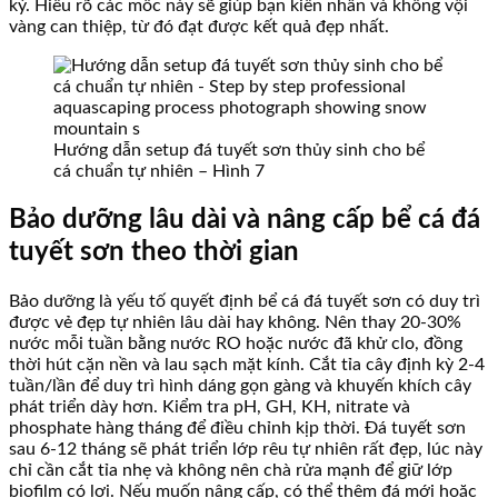
kỳ. Hiểu rõ các mốc này sẽ giúp bạn kiên nhẫn và không vội
vàng can thiệp, từ đó đạt được kết quả đẹp nhất.
Hướng dẫn setup đá tuyết sơn thủy sinh cho bể
cá chuẩn tự nhiên – Hình 7
Bảo dưỡng lâu dài và nâng cấp bể cá đá
tuyết sơn theo thời gian
Bảo dưỡng là yếu tố quyết định bể cá đá tuyết sơn có duy trì
được vẻ đẹp tự nhiên lâu dài hay không. Nên thay 20-30%
nước mỗi tuần bằng nước RO hoặc nước đã khử clo, đồng
thời hút cặn nền và lau sạch mặt kính. Cắt tỉa cây định kỳ 2-4
tuần/lần để duy trì hình dáng gọn gàng và khuyến khích cây
phát triển dày hơn. Kiểm tra pH, GH, KH, nitrate và
phosphate hàng tháng để điều chỉnh kịp thời. Đá tuyết sơn
sau 6-12 tháng sẽ phát triển lớp rêu tự nhiên rất đẹp, lúc này
chỉ cần cắt tỉa nhẹ và không nên chà rửa mạnh để giữ lớp
biofilm có lợi. Nếu muốn nâng cấp, có thể thêm đá mới hoặc