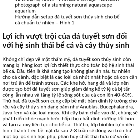
Hướng dẫn setup đá tuyết sơn thủy sinh cho bể
cá chuẩn tự nhiên – Hình 1
Lợi ích vượt trội của đá tuyết sơn đối
với hệ sinh thái bể cá và cây thủy sinh
Không chỉ đẹp về mặt thẩm mỹ, đá tuyết sơn thủy sinh còn
mang lại hàng loạt lợi ích thiết thực cho toàn bộ hệ sinh thái
bể cá. Đầu tiên là khả năng tạo không gian ẩn náu tự nhiên
cho cá cảnh, đặc biệt là các loài cá nhút nhát hoặc cá con cần
nơi trú ẩn để tránh stress. Các khe hở, hang đá và lớp nền
được tạo bởi đá tuyết sơn giúp giảm đáng kể tỷ lệ cá bị tấn
công lẫn nhau và tăng tỷ lệ sống sót của cá con lên 40-60%.
Thứ hai, đá tuyết sơn cung cấp bề mặt bám dính lý tưởng cho
rêu và cây thủy sinh dạng bám như Anubias, Bucephalandra,
Java fern và các loại moss. Khi cây bám chắc vào đá, chúng sẽ
phát triển khỏe mạnh hơn, hấp thụ chất dinh dưỡng tốt hơn
và tạo ra oxy liên tục cho bể cá. Thứ ba, lớp biofilm tự nhiên
hình thành trên bề mặt đá sau 2-3 tuần sẽ đóng vai trò như
một bộ lọc sinh học phụ, phân hủy chất thải hữu cơ và ổn