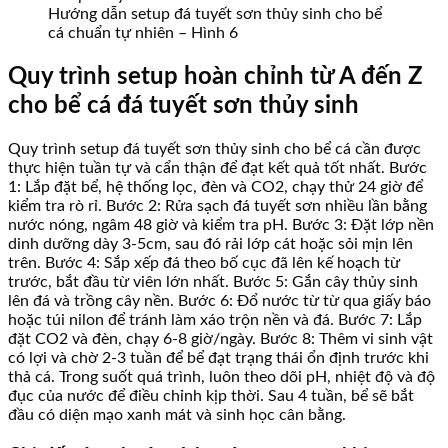
Hướng dẫn setup đá tuyết sơn thủy sinh cho bể
cá chuẩn tự nhiên – Hình 6
Quy trình setup hoàn chỉnh từ A đến Z
cho bể cá đá tuyết sơn thủy sinh
Quy trình setup đá tuyết sơn thủy sinh cho bể cá cần được
thực hiện tuần tự và cẩn thận để đạt kết quả tốt nhất. Bước
1: Lắp đặt bể, hệ thống lọc, đèn và CO2, chạy thử 24 giờ để
kiểm tra rò rỉ. Bước 2: Rửa sạch đá tuyết sơn nhiều lần bằng
nước nóng, ngâm 48 giờ và kiểm tra pH. Bước 3: Đặt lớp nền
dinh dưỡng dày 3-5cm, sau đó rải lớp cát hoặc sỏi mịn lên
trên. Bước 4: Sắp xếp đá theo bố cục đã lên kế hoạch từ
trước, bắt đầu từ viên lớn nhất. Bước 5: Gắn cây thủy sinh
lên đá và trồng cây nền. Bước 6: Đổ nước từ từ qua giấy báo
hoặc túi nilon để tránh làm xáo trộn nền và đá. Bước 7: Lắp
đặt CO2 và đèn, chạy 6-8 giờ/ngày. Bước 8: Thêm vi sinh vật
có lợi và chờ 2-3 tuần để bể đạt trạng thái ổn định trước khi
thả cá. Trong suốt quá trình, luôn theo dõi pH, nhiệt độ và độ
đục của nước để điều chỉnh kịp thời. Sau 4 tuần, bể sẽ bắt
đầu có diện mạo xanh mát và sinh học cân bằng.