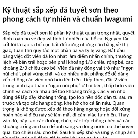
Kỹ thuật sắp xếp đá tuyết sơn theo
phong cách tự nhiên và chuẩn Iwagumi
Sắp xếp đá tuyết sơn là phần kỹ thuật quan trọng nhất, quyết
định toàn bộ vẻ đẹp và tính tự nhiên của bể cá. Nguyên tắc
cốt lõi là tạo ra bố cục bất đối xứng nhưng cân bằng về thị
giác, tuân thủ quy tắc một phần ba và tỷ lệ vàng. Bắt đầu
bằng việc đặt viên đá lớn nhất làm điểm nhấn chính, thường
lệch về bên trái hoặc bên phải khoảng 1/3 chiều rộng bể, cao
khoảng 2/3 chiều cao bể. Viên đá này đóng vai trò như “ngọn
núi chủ”, phải vững chãi và có nhiều mặt phẳng để dễ dàng
xếp chồng các viên nhỏ hơn lên trên. Tiếp theo, đặt 2 viên
trung bình tạo thành “ngọn núi phụ” ở hai bên, thấp hơn viên
chính và cách xa nhau để tạo khoảng trống. Các viên nhỏ
dùng để lấp đầy khoảng trống, tạo lớp nền dốc dần từ sau ra
trước và tạo các hang động, khe hở cho cá ẩn náu. Quan
trọng là không được xếp đá theo hàng ngang hoặc đối xứng
hoàn hảo vì điều này sẽ làm mất đi cảm giác tự nhiên. Thay
vào đó, hãy tạo các đường chéo, các lớp chồng chéo và các
khoảng trống âm bản để ánh sáng và dòng nước có thể xuyên
qua, tạo chiều sâu cho bể. Sau khi xếp khô và ưng ý, chụp ảnh