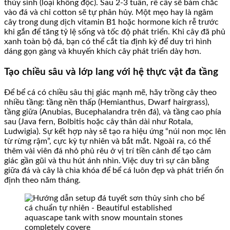
thủy sinh (loại không độc). Sau 2-3 tuần, rễ cây sẽ bám chắc
vào đá và chỉ cotton sẽ tự phân hủy. Một mẹo hay là ngâm
cây trong dung dịch vitamin B1 hoặc hormone kích rễ trước
khi gắn để tăng tỷ lệ sống và tốc độ phát triển. Khi cây đã phủ
xanh toàn bộ đá, bạn có thể cắt tỉa định kỳ để duy trì hình
dáng gọn gàng và khuyến khích cây phát triển dày hơn.
Tạo chiều sâu và lớp lang với hệ thực vật đa tầng
Để bể cá có chiều sâu thị giác mạnh mẽ, hãy trồng cây theo
nhiều tầng: tầng nền thấp (Hemianthus, Dwarf hairgrass),
tầng giữa (Anubias, Bucephalandra trên đá), và tầng cao phía
sau (Java fern, Bolbitis hoặc cây thân dài như Rotala,
Ludwigia). Sự kết hợp này sẽ tạo ra hiệu ứng “núi non mọc lên
từ rừng rậm”, cực kỳ tự nhiên và bắt mắt. Ngoài ra, có thể
thêm vài viên đá nhỏ phủ rêu ở vị trí tiền cảnh để tạo cảm
giác gần gũi và thu hút ánh nhìn. Việc duy trì sự cân bằng
giữa đá và cây là chìa khóa để bể cá luôn đẹp và phát triển ổn
định theo năm tháng.