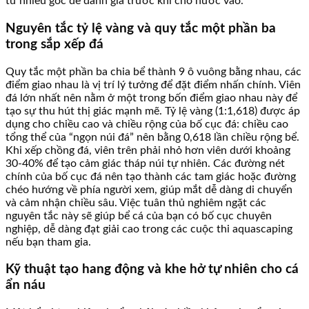
từ nhiều góc để đánh giá trước khi cho nước vào.
Nguyên tắc tỷ lệ vàng và quy tắc một phần ba
trong sắp xếp đá
Quy tắc một phần ba chia bể thành 9 ô vuông bằng nhau, các
điểm giao nhau là vị trí lý tưởng để đặt điểm nhấn chính. Viên
đá lớn nhất nên nằm ở một trong bốn điểm giao nhau này để
tạo sự thu hút thị giác mạnh mẽ. Tỷ lệ vàng (1:1,618) được áp
dụng cho chiều cao và chiều rộng của bố cục đá: chiều cao
tổng thể của “ngọn núi đá” nên bằng 0,618 lần chiều rộng bể.
Khi xếp chồng đá, viên trên phải nhỏ hơn viên dưới khoảng
30-40% để tạo cảm giác tháp núi tự nhiên. Các đường nét
chính của bố cục đá nên tạo thành các tam giác hoặc đường
chéo hướng về phía người xem, giúp mắt dễ dàng di chuyển
và cảm nhận chiều sâu. Việc tuân thủ nghiêm ngặt các
nguyên tắc này sẽ giúp bể cá của bạn có bố cục chuyên
nghiệp, dễ dàng đạt giải cao trong các cuộc thi aquascaping
nếu bạn tham gia.
Kỹ thuật tạo hang động và khe hở tự nhiên cho cá
ẩn náu