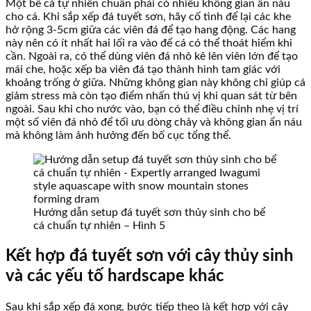
Một bể cá tự nhiên chuẩn phải có nhiều không gian ẩn náu
cho cá. Khi sắp xếp đá tuyết sơn, hãy cố tình để lại các khe
hở rộng 3-5cm giữa các viên đá để tạo hang động. Các hang
này nên có ít nhất hai lối ra vào để cá có thể thoát hiểm khi
cần. Ngoài ra, có thể dùng viên đá nhỏ kê lên viên lớn để tạo
mái che, hoặc xếp ba viên đá tạo thành hình tam giác với
khoảng trống ở giữa. Những không gian này không chỉ giúp cá
giảm stress mà còn tạo điểm nhấn thú vị khi quan sát từ bên
ngoài. Sau khi cho nước vào, bạn có thể điều chỉnh nhẹ vị trí
một số viên đá nhỏ để tối ưu dòng chảy và không gian ẩn náu
mà không làm ảnh hưởng đến bố cục tổng thể.
Hướng dẫn setup đá tuyết sơn thủy sinh cho bể
cá chuẩn tự nhiên – Hình 5
Kết hợp đá tuyết sơn với cây thủy sinh
và các yếu tố hardscape khác
Sau khi sắp xếp đá xong, bước tiếp theo là kết hợp với cây