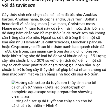
với đá tuyết sơn
Cây thủy sinh nên chọn các loài bám đá tốt như Anubias
barteri, Anubias nana, Bucephalandra, Java fern, Bolbitis
heudelotii và các loại moss (Java moss, Christmas moss,
Flame moss). Những loài này có rễ khí sinh hoặc thân bò lan,
dễ dàng bám chắc vào bề mặt thô của đá tuyết sơn mà không
cần trồng sâu vào nền. Ngoài ra, có thể trồng thêm một số
loài nền như Hemianthus callitrichoides, Eleocharis parvula
hoặc Cryptocoryne để tạo lớp thảm xanh bao quanh chân đá.
Trước khi trồng, cần ngâm cây trong dung dịch chống rêu
hoặc khử trùng nhẹ để loại bỏ ốc và vi khuẩn có hại. Số lượng
cây nên chuẩn bị dư 30% so với diện tích dự kiến vì một số
cây sẽ chết hoặc phát triển chậm trong giai đoạn đầu. Việc
chuẩn bị kỹ lưỡng cây thủy sinh sẽ giúp bể cá nhanh chóng có
diện mạo xanh mát và cân bằng sinh học chỉ sau 4-6 tuần.
Hướng dẫn setup đá tuyết sơn thủy sinh cho bể
cá chuẩn tự nhiên – Hình 4