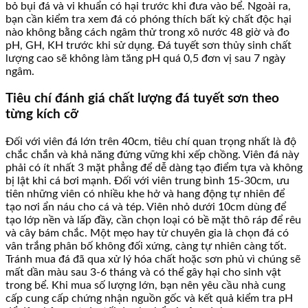
bỏ bụi đá và vi khuẩn có hại trước khi đưa vào bể. Ngoài ra,
bạn cần kiểm tra xem đá có phóng thích bất kỳ chất độc hại
nào không bằng cách ngâm thử trong xô nước 48 giờ và đo
pH, GH, KH trước khi sử dụng. Đá tuyết sơn thủy sinh chất
lượng cao sẽ không làm tăng pH quá 0,5 đơn vị sau 7 ngày
ngâm.
Tiêu chí đánh giá chất lượng đá tuyết sơn theo
từng kích cỡ
Đối với viên đá lớn trên 40cm, tiêu chí quan trọng nhất là độ
chắc chắn và khả năng đứng vững khi xếp chồng. Viên đá này
phải có ít nhất 3 mặt phẳng để dễ dàng tạo điểm tựa và không
bị lật khi cá bơi mạnh. Đối với viên trung bình 15-30cm, ưu
tiên những viên có nhiều khe hở và hang động tự nhiên để
tạo nơi ẩn náu cho cá và tép. Viên nhỏ dưới 10cm dùng để
tạo lớp nền và lấp đầy, cần chọn loại có bề mặt thô ráp để rêu
và cây bám chắc. Một mẹo hay từ chuyên gia là chọn đá có
vân trắng phân bố không đối xứng, càng tự nhiên càng tốt.
Tránh mua đá đã qua xử lý hóa chất hoặc sơn phủ vì chúng sẽ
mất dần màu sau 3-6 tháng và có thể gây hại cho sinh vật
trong bể. Khi mua số lượng lớn, bạn nên yêu cầu nhà cung
cấp cung cấp chứng nhận nguồn gốc và kết quả kiểm tra pH