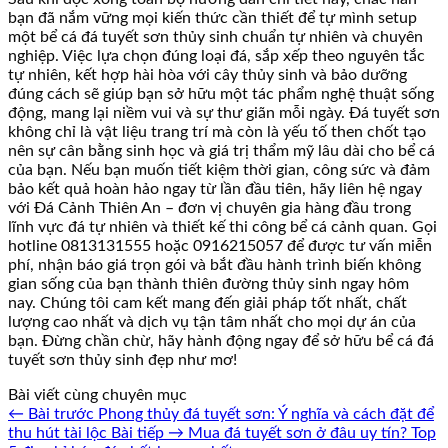
bạn đã nắm vững mọi kiến thức cần thiết để tự mình setup
một bể cá đá tuyết sơn thủy sinh chuẩn tự nhiên và chuyên
nghiệp. Việc lựa chọn đúng loại đá, sắp xếp theo nguyên tắc
tự nhiên, kết hợp hài hòa với cây thủy sinh và bảo dưỡng
đúng cách sẽ giúp bạn sở hữu một tác phẩm nghệ thuật sống
động, mang lại niềm vui và sự thư giãn mỗi ngày. Đá tuyết sơn
không chỉ là vật liệu trang trí mà còn là yếu tố then chốt tạo
nên sự cân bằng sinh học và giá trị thẩm mỹ lâu dài cho bể cá
của bạn. Nếu bạn muốn tiết kiệm thời gian, công sức và đảm
bảo kết quả hoàn hảo ngay từ lần đầu tiên, hãy liên hệ ngay
với Đá Cảnh Thiên An – đơn vị chuyên gia hàng đầu trong
lĩnh vực đá tự nhiên và thiết kế thi công bể cá cảnh quan. Gọi
hotline 0813131555 hoặc 0916215057 để được tư vấn miễn
phí, nhận báo giá trọn gói và bắt đầu hành trình biến không
gian sống của bạn thành thiên đường thủy sinh ngay hôm
nay. Chúng tôi cam kết mang đến giải pháp tốt nhất, chất
lượng cao nhất và dịch vụ tận tâm nhất cho mọi dự án của
bạn. Đừng chần chừ, hãy hành động ngay để sở hữu bể cá đá
tuyết sơn thủy sinh đẹp như mơ!
Bài viết cùng chuyên mục
← Bài trước
Phong thủy đá tuyết sơn: Ý nghĩa và cách đặt để
thu hút tài lộc
Bài tiếp →
Mua đá tuyết sơn ở đâu uy tín? Top