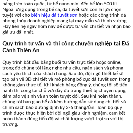
hàng trên toàn quốc, từ bể nano mini đến bể lớn 500 lít.
Ngoài ứng dụng trong bể cá, đá tuyết sơn còn là lựa chọn
tuyệt vời cho
biển hiệu đá tuyết sơn
hoặc các công trình đá
phong thủy doanh nghiệp mang lại may mắn và thịnh vượng.
Hãy liên hệ ngay hôm nay để được tư vấn chi tiết và nhận báo
giá ưu đãi nhất.
Quy trình tư vấn và thi công chuyên nghiệp tại Đá
Cảnh Thiên An
Quy trình bắt đầu bằng buổi tư vấn trực tiếp hoặc online,
trong đó chúng tôi lắng nghe nhu cầu, ngân sách và phong
cách yêu thích của khách hàng. Sau đó, đội ngũ thiết kế sẽ
tạo bản vẽ 3D chi tiết và mô phỏng bố cục đá tuyết sơn trong
không gian thực tế. Khi khách hàng đồng ý, chúng tôi sẽ tiến
hành thi công tại chỗ với đầy đủ trang thiết bị chuyên dụng,
đảm bảo vệ sinh và an toàn tuyệt đối. Sau khi hoàn thành,
chúng tôi bàn giao bể cá kèm hướng dẫn sử dụng chi tiết và
chính sách bảo dưỡng định kỳ 3-6 tháng/lần. Toàn bộ quy
trình được thực hiện bởi đội ngũ giàu kinh nghiệm, cam kết
hoàn thành đúng tiến độ và chất lượng vượt trội so với thị
trường.