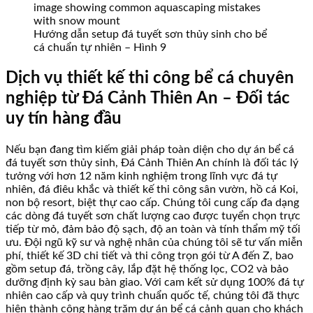
Hướng dẫn setup đá tuyết sơn thủy sinh cho bể
cá chuẩn tự nhiên – Hình 9
Dịch vụ thiết kế thi công bể cá chuyên
nghiệp từ Đá Cảnh Thiên An – Đối tác
uy tín hàng đầu
Nếu bạn đang tìm kiếm giải pháp toàn diện cho dự án bể cá
đá tuyết sơn thủy sinh, Đá Cảnh Thiên An chính là đối tác lý
tưởng với hơn 12 năm kinh nghiệm trong lĩnh vực đá tự
nhiên, đá điêu khắc và thiết kế thi công sân vườn, hồ cá Koi,
non bộ resort, biệt thự cao cấp. Chúng tôi cung cấp đa dạng
các dòng đá tuyết sơn chất lượng cao được tuyển chọn trực
tiếp từ mỏ, đảm bảo độ sạch, độ an toàn và tính thẩm mỹ tối
ưu. Đội ngũ kỹ sư và nghệ nhân của chúng tôi sẽ tư vấn miễn
phí, thiết kế 3D chi tiết và thi công trọn gói từ A đến Z, bao
gồm setup đá, trồng cây, lắp đặt hệ thống lọc, CO2 và bảo
dưỡng định kỳ sau bàn giao. Với cam kết sử dụng 100% đá tự
nhiên cao cấp và quy trình chuẩn quốc tế, chúng tôi đã thực
hiện thành công hàng trăm dự án bể cá cảnh quan cho khách