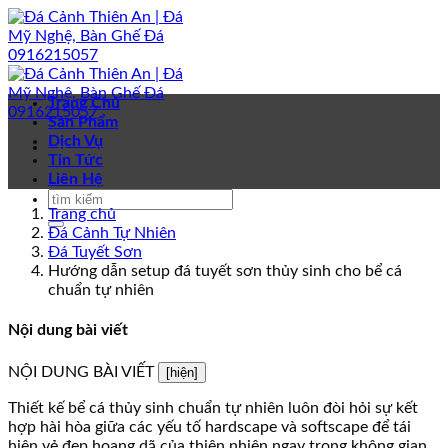
Bỏ
qua
nội
dung
Trang Chủ
Sản Phẩm
Dịch Vụ
Tin Tức
Liên Hệ
Trang chủ
Đá Cảnh Tự Nhiên
Đá Tuyết Sơn
Hướng dẫn setup đá tuyết sơn thủy sinh cho bể cá
chuẩn tự nhiên
Nội dung bài viết
NỘI DUNG BÀI VIẾT
[hiện]
Thiết kế bể cá thủy sinh chuẩn tự nhiên luôn đòi hỏi sự kết
hợp hài hòa giữa các yếu tố hardscape và softscape để tái
hiện vẻ đẹp hoang dã của thiên nhiên ngay trong không gian