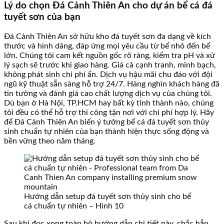
Lý do chọn Đá Cảnh Thiên An cho dự án bể cá đá
tuyết sơn của bạn
Đá Cảnh Thiên An sở hữu kho đá tuyết sơn đa dạng về kích
thước và hình dáng, đáp ứng mọi yêu cầu từ bể nhỏ đến bể
lớn. Chúng tôi cam kết nguồn gốc rõ ràng, kiểm tra pH và xử
lý sạch sẽ trước khi giao hàng. Giá cả cạnh tranh, minh bạch,
không phát sinh chi phí ẩn. Dịch vụ hậu mãi chu đáo với đội
ngũ kỹ thuật sẵn sàng hỗ trợ 24/7. Hàng nghìn khách hàng đã
tin tưởng và đánh giá cao chất lượng dịch vụ của chúng tôi.
Dù bạn ở Hà Nội, TP.HCM hay bất kỳ tỉnh thành nào, chúng
tôi đều có thể hỗ trợ thi công tận nơi với chi phí hợp lý. Hãy
để Đá Cảnh Thiên An biến ý tưởng bể cá đá tuyết sơn thủy
sinh chuẩn tự nhiên của bạn thành hiện thực sống động và
bền vững theo năm tháng.
Hướng dẫn setup đá tuyết sơn thủy sinh cho bể
cá chuẩn tự nhiên – Hình 10
Sau khi đọc xong toàn bộ hướng dẫn chi tiết này, chắc hẳn