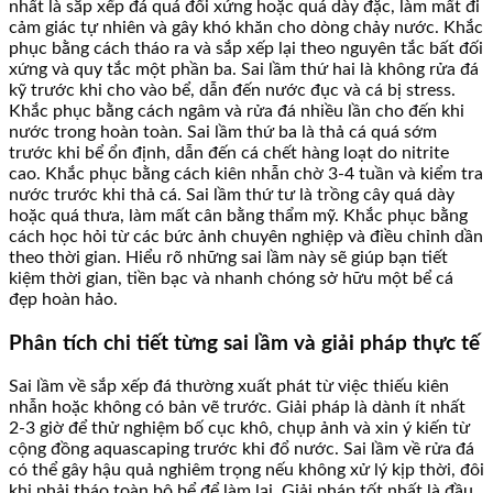
nhất là sắp xếp đá quá đối xứng hoặc quá dày đặc, làm mất đi
cảm giác tự nhiên và gây khó khăn cho dòng chảy nước. Khắc
phục bằng cách tháo ra và sắp xếp lại theo nguyên tắc bất đối
xứng và quy tắc một phần ba. Sai lầm thứ hai là không rửa đá
kỹ trước khi cho vào bể, dẫn đến nước đục và cá bị stress.
Khắc phục bằng cách ngâm và rửa đá nhiều lần cho đến khi
nước trong hoàn toàn. Sai lầm thứ ba là thả cá quá sớm
trước khi bể ổn định, dẫn đến cá chết hàng loạt do nitrite
cao. Khắc phục bằng cách kiên nhẫn chờ 3-4 tuần và kiểm tra
nước trước khi thả cá. Sai lầm thứ tư là trồng cây quá dày
hoặc quá thưa, làm mất cân bằng thẩm mỹ. Khắc phục bằng
cách học hỏi từ các bức ảnh chuyên nghiệp và điều chỉnh dần
theo thời gian. Hiểu rõ những sai lầm này sẽ giúp bạn tiết
kiệm thời gian, tiền bạc và nhanh chóng sở hữu một bể cá
đẹp hoàn hảo.
Phân tích chi tiết từng sai lầm và giải pháp thực tế
Sai lầm về sắp xếp đá thường xuất phát từ việc thiếu kiên
nhẫn hoặc không có bản vẽ trước. Giải pháp là dành ít nhất
2-3 giờ để thử nghiệm bố cục khô, chụp ảnh và xin ý kiến từ
cộng đồng aquascaping trước khi đổ nước. Sai lầm về rửa đá
có thể gây hậu quả nghiêm trọng nếu không xử lý kịp thời, đôi
khi phải tháo toàn bộ bể để làm lại. Giải pháp tốt nhất là đầu