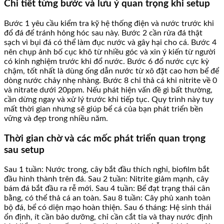
Chi tiết từng bước và lưu ý quan trọng khi setup
Bước 1 yêu cầu kiểm tra kỹ hệ thống điện và nước trước khi
đổ đá để tránh hỏng hóc sau này. Bước 2 cần rửa đá thật
sạch vì bụi đá có thể làm đục nước và gây hại cho cá. Bước 4
nên chụp ảnh bố cục khô từ nhiều góc và xin ý kiến từ người
có kinh nghiệm trước khi đổ nước. Bước 6 đổ nước cực kỳ
chậm, tốt nhất là dùng ống dẫn nước từ xô đặt cao hơn bể để
dòng nước chảy nhẹ nhàng. Bước 8 chỉ thả cá khi nitrite về 0
và nitrate dưới 20ppm. Nếu phát hiện vấn đề gì bất thường,
cần dừng ngay và xử lý trước khi tiếp tục. Quy trình này tuy
mất thời gian nhưng sẽ giúp bể cá của bạn phát triển bền
vững và đẹp trong nhiều năm.
Thời gian chờ và các mốc phát triển quan trọng
sau setup
Sau 1 tuần: Nước trong, cây bắt đầu thích nghi, biofilm bắt
đầu hình thành trên đá. Sau 2 tuần: Nitrite giảm mạnh, cây
bám đá bắt đầu ra rễ mới. Sau 4 tuần: Bể đạt trạng thái cân
bằng, có thể thả cá an toàn. Sau 8 tuần: Cây phủ xanh toàn
bộ đá, bể có diện mạo hoàn thiện. Sau 6 tháng: Hệ sinh thái
ổn định, ít cần bảo dưỡng, chỉ cần cắt tỉa và thay nước định