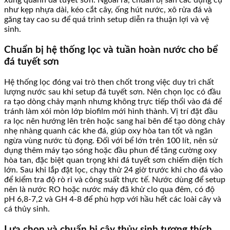
xung quanh đá tuyết sơn. Ngoài ra, chuẩn bị sẵn các dụng cụ
như kẹp nhựa dài, kéo cắt cây, ống hút nước, xô rửa đá và
găng tay cao su để quá trình setup diễn ra thuận lợi và vệ
sinh.
Chuẩn bị hệ thống lọc và tuần hoàn nước cho bể
đá tuyết sơn
Hệ thống lọc đóng vai trò then chốt trong việc duy trì chất
lượng nước sau khi setup đá tuyết sơn. Nên chọn lọc có đầu
ra tạo dòng chảy mạnh nhưng không trực tiếp thổi vào đá để
tránh làm xói mòn lớp biofilm mới hình thành. Vị trí đặt đầu
ra lọc nên hướng lên trên hoặc sang hai bên để tạo dòng chảy
nhẹ nhàng quanh các khe đá, giúp oxy hòa tan tốt và ngăn
ngừa vùng nước tù đọng. Đối với bể lớn trên 100 lít, nên sử
dụng thêm máy tạo sóng hoặc đầu phun để tăng cường oxy
hòa tan, đặc biệt quan trọng khi đá tuyết sơn chiếm diện tích
lớn. Sau khi lắp đặt lọc, chạy thử 24 giờ trước khi cho đá vào
để kiểm tra độ rò rỉ và công suất thực tế. Nước dùng để setup
nên là nước RO hoặc nước máy đã khử clo qua đêm, có độ
pH 6,8-7,2 và GH 4-8 để phù hợp với hầu hết các loài cây và
cá thủy sinh.
Lựa chọn và chuẩn bị cây thủy sinh tương thích