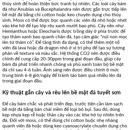
thủy sinh để hoàn thiện bức tranh tự nhiên. Các loài cây bám
đá như Anubias và Bucephalandra nên được gắn trực tiếp lên
bề mặt đá bằng chỉ cotton hoặc keo chuyên dụng cho thủy
sinh. Moss có thể được bọc quanh các viên đá nhỏ hoặc nhét
vào khe hở để tạo lớp rêu xanh mướt bao phủ. Cây nền như
Hemianthus hoặc Eleocharis được trồng dày ở phía trước để
tạo thảm xanh bao quanh chân đá, tạo cảm giác “núi non mọc
lên từ thảm cỏ”. Để tăng tính đa dạng, có thể thêm một số
viên đá lava hoặc đá dragon nhỏ ở vị trí phụ để tạo sự tương
phản về texture và màu sắc. Hệ thống CO2 nên được điều
chỉnh để cung cấp 20-30ppm trong giai đoạn đầu, giúp cây
bám đá phát triển nhanh chóng và phủ xanh toàn bộ bề mặt
đá chỉ sau 4-6 tuần. Ánh sáng nên được điều chỉnh ở mức
trung bình 6-8 giờ/ngày để tránh tảo bám quá nhiều lên đá
trong giai đoạn đầu.
Kỹ thuật gắn cây và rêu lên bề mặt đá tuyết sơn
Để cây bám chắc và phát triển đẹp, trước tiên cần làm sạch
bề mặt đá bằng bàn chải mềm để loại bỏ bụi. Sau đó, dùng
kẹp nhựa kẹp rễ hoặc thân cây vào các khe hở tự nhiên trên
đá. Đối với moss, có thể dùng chỉ cotton buộc nhẹ nhàng
quanh viên đá hoặc dùng keo cyanoacrylate chuyên dụng cho