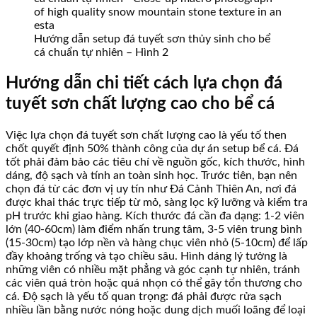
Hướng dẫn setup đá tuyết sơn thủy sinh cho bể
cá chuẩn tự nhiên – Hình 2
Hướng dẫn chi tiết cách lựa chọn đá
tuyết sơn chất lượng cao cho bể cá
Việc lựa chọn đá tuyết sơn chất lượng cao là yếu tố then
chốt quyết định 50% thành công của dự án setup bể cá. Đá
tốt phải đảm bảo các tiêu chí về nguồn gốc, kích thước, hình
dáng, độ sạch và tính an toàn sinh học. Trước tiên, bạn nên
chọn đá từ các đơn vị uy tín như Đá Cảnh Thiên An, nơi đá
được khai thác trực tiếp từ mỏ, sàng lọc kỹ lưỡng và kiểm tra
pH trước khi giao hàng. Kích thước đá cần đa dạng: 1-2 viên
lớn (40-60cm) làm điểm nhấn trung tâm, 3-5 viên trung bình
(15-30cm) tạo lớp nền và hàng chục viên nhỏ (5-10cm) để lấp
đầy khoảng trống và tạo chiều sâu. Hình dáng lý tưởng là
những viên có nhiều mặt phẳng và góc cạnh tự nhiên, tránh
các viên quá tròn hoặc quá nhọn có thể gây tổn thương cho
cá. Độ sạch là yếu tố quan trọng: đá phải được rửa sạch
nhiều lần bằng nước nóng hoặc dung dịch muối loãng để loại