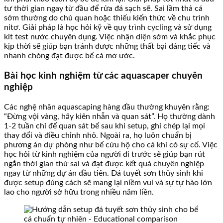
tư thời gian ngay từ đầu để rửa đá sạch sẽ. Sai lầm thả cá
sớm thường do chủ quan hoặc thiếu kiến thức về chu trình
nitơ. Giải pháp là học hỏi kỹ về quy trình cycling và sử dụng
kit test nước chuyên dụng. Việc nhận diện sớm và khắc phục
kịp thời sẽ giúp bạn tránh được những thất bại đáng tiếc và
nhanh chóng đạt được bể cá mơ ước.
Bài học kinh nghiệm từ các aquascaper chuyên
nghiệp
Các nghệ nhân aquascaping hàng đầu thường khuyên rằng:
“Đừng vội vàng, hãy kiên nhẫn và quan sát”. Họ thường dành
1-2 tuần chỉ để quan sát bể sau khi setup, ghi chép lại mọi
thay đổi và điều chỉnh nhỏ. Ngoài ra, họ luôn chuẩn bị
phương án dự phòng như bể cứu hộ cho cá khi có sự cố. Việc
học hỏi từ kinh nghiệm của người đi trước sẽ giúp bạn rút
ngắn thời gian thử sai và đạt được kết quả chuyên nghiệp
ngay từ những dự án đầu tiên. Đá tuyết sơn thủy sinh khi
được setup đúng cách sẽ mang lại niềm vui và sự tự hào lớn
lao cho người sở hữu trong nhiều năm liền.