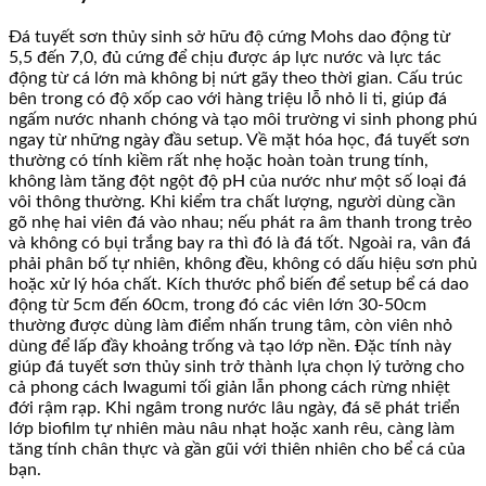
Đá tuyết sơn thủy sinh sở hữu độ cứng Mohs dao động từ
5,5 đến 7,0, đủ cứng để chịu được áp lực nước và lực tác
động từ cá lớn mà không bị nứt gãy theo thời gian. Cấu trúc
bên trong có độ xốp cao với hàng triệu lỗ nhỏ li ti, giúp đá
ngấm nước nhanh chóng và tạo môi trường vi sinh phong phú
ngay từ những ngày đầu setup. Về mặt hóa học, đá tuyết sơn
thường có tính kiềm rất nhẹ hoặc hoàn toàn trung tính,
không làm tăng đột ngột độ pH của nước như một số loại đá
vôi thông thường. Khi kiểm tra chất lượng, người dùng cần
gõ nhẹ hai viên đá vào nhau; nếu phát ra âm thanh trong trẻo
và không có bụi trắng bay ra thì đó là đá tốt. Ngoài ra, vân đá
phải phân bố tự nhiên, không đều, không có dấu hiệu sơn phủ
hoặc xử lý hóa chất. Kích thước phổ biến để setup bể cá dao
động từ 5cm đến 60cm, trong đó các viên lớn 30-50cm
thường được dùng làm điểm nhấn trung tâm, còn viên nhỏ
dùng để lấp đầy khoảng trống và tạo lớp nền. Đặc tính này
giúp đá tuyết sơn thủy sinh trở thành lựa chọn lý tưởng cho
cả phong cách Iwagumi tối giản lẫn phong cách rừng nhiệt
đới rậm rạp. Khi ngâm trong nước lâu ngày, đá sẽ phát triển
lớp biofilm tự nhiên màu nâu nhạt hoặc xanh rêu, càng làm
tăng tính chân thực và gần gũi với thiên nhiên cho bể cá của
bạn.