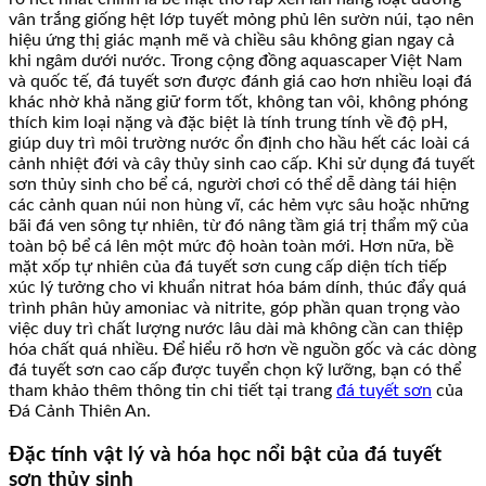
vân trắng giống hệt lớp tuyết mỏng phủ lên sườn núi, tạo nên
hiệu ứng thị giác mạnh mẽ và chiều sâu không gian ngay cả
khi ngâm dưới nước. Trong cộng đồng aquascaper Việt Nam
và quốc tế, đá tuyết sơn được đánh giá cao hơn nhiều loại đá
khác nhờ khả năng giữ form tốt, không tan vôi, không phóng
thích kim loại nặng và đặc biệt là tính trung tính về độ pH,
giúp duy trì môi trường nước ổn định cho hầu hết các loài cá
cảnh nhiệt đới và cây thủy sinh cao cấp. Khi sử dụng đá tuyết
sơn thủy sinh cho bể cá, người chơi có thể dễ dàng tái hiện
các cảnh quan núi non hùng vĩ, các hẻm vực sâu hoặc những
bãi đá ven sông tự nhiên, từ đó nâng tầm giá trị thẩm mỹ của
toàn bộ bể cá lên một mức độ hoàn toàn mới. Hơn nữa, bề
mặt xốp tự nhiên của đá tuyết sơn cung cấp diện tích tiếp
xúc lý tưởng cho vi khuẩn nitrat hóa bám dính, thúc đẩy quá
trình phân hủy amoniac và nitrite, góp phần quan trọng vào
việc duy trì chất lượng nước lâu dài mà không cần can thiệp
hóa chất quá nhiều. Để hiểu rõ hơn về nguồn gốc và các dòng
đá tuyết sơn cao cấp được tuyển chọn kỹ lưỡng, bạn có thể
tham khảo thêm thông tin chi tiết tại trang
đá tuyết sơn
của
Đá Cảnh Thiên An.
Đặc tính vật lý và hóa học nổi bật của đá tuyết
sơn thủy sinh