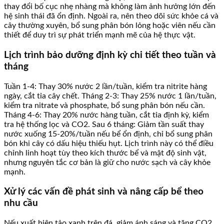
thay đổi bố cục nhẹ nhàng mà không làm ảnh hưởng lớn đến
hệ sinh thái đã ổn định. Ngoài ra, nên theo dõi sức khỏe cá và
cây thường xuyên, bổ sung phân bón lỏng hoặc viên nếu cần
thiết để duy trì sự phát triển mạnh mẽ của hệ thực vật.
Lịch trình bảo dưỡng định kỳ chi tiết theo tuần và
tháng
Tuần 1-4: Thay 30% nước 2 lần/tuần, kiểm tra nitrite hàng
ngày, cắt tỉa cây chết. Tháng 2-3: Thay 25% nước 1 lần/tuần,
kiểm tra nitrate và phosphate, bổ sung phân bón nếu cần.
Tháng 4-6: Thay 20% nước hàng tuần, cắt tỉa định kỳ, kiểm
tra hệ thống lọc và CO2. Sau 6 tháng: Giảm tần suất thay
nước xuống 15-20%/tuần nếu bể ổn định, chỉ bổ sung phân
bón khi cây có dấu hiệu thiếu hụt. Lịch trình này có thể điều
chỉnh linh hoạt tùy theo kích thước bể và mật độ sinh vật,
nhưng nguyên tắc cơ bản là giữ cho nước sạch và cây khỏe
mạnh.
Xử lý các vấn đề phát sinh và nâng cấp bể theo
nhu cầu
Nếu xuất hiện tảo xanh trên đá, giảm ánh sáng và tăng CO2.