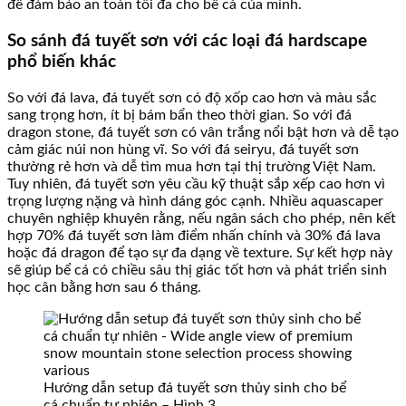
để đảm bảo an toàn tối đa cho bể cá của mình.
So sánh đá tuyết sơn với các loại đá hardscape
phổ biến khác
So với đá lava, đá tuyết sơn có độ xốp cao hơn và màu sắc
sang trọng hơn, ít bị bám bẩn theo thời gian. So với đá
dragon stone, đá tuyết sơn có vân trắng nổi bật hơn và dễ tạo
cảm giác núi non hùng vĩ. So với đá seiryu, đá tuyết sơn
thường rẻ hơn và dễ tìm mua hơn tại thị trường Việt Nam.
Tuy nhiên, đá tuyết sơn yêu cầu kỹ thuật sắp xếp cao hơn vì
trọng lượng nặng và hình dáng góc cạnh. Nhiều aquascaper
chuyên nghiệp khuyên rằng, nếu ngân sách cho phép, nên kết
hợp 70% đá tuyết sơn làm điểm nhấn chính và 30% đá lava
hoặc đá dragon để tạo sự đa dạng về texture. Sự kết hợp này
sẽ giúp bể cá có chiều sâu thị giác tốt hơn và phát triển sinh
học cân bằng hơn sau 6 tháng.
Hướng dẫn setup đá tuyết sơn thủy sinh cho bể
cá chuẩn tự nhiên – Hình 3