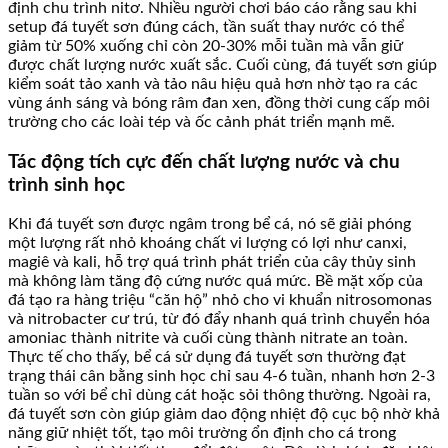
định chu trình nitơ. Nhiều người chơi báo cáo rằng sau khi
setup đá tuyết sơn đúng cách, tần suất thay nước có thể
giảm từ 50% xuống chỉ còn 20-30% mỗi tuần mà vẫn giữ
được chất lượng nước xuất sắc. Cuối cùng, đá tuyết sơn giúp
kiểm soát tảo xanh và tảo nâu hiệu quả hơn nhờ tạo ra các
vùng ánh sáng và bóng râm đan xen, đồng thời cung cấp môi
trường cho các loài tép và ốc cảnh phát triển mạnh mẽ.
Tác động tích cực đến chất lượng nước và chu
trình sinh học
Khi đá tuyết sơn được ngâm trong bể cá, nó sẽ giải phóng
một lượng rất nhỏ khoáng chất vi lượng có lợi như canxi,
magiê và kali, hỗ trợ quá trình phát triển của cây thủy sinh
mà không làm tăng độ cứng nước quá mức. Bề mặt xốp của
đá tạo ra hàng triệu “căn hộ” nhỏ cho vi khuẩn nitrosomonas
và nitrobacter cư trú, từ đó đẩy nhanh quá trình chuyển hóa
amoniac thành nitrite và cuối cùng thành nitrate an toàn.
Thực tế cho thấy, bể cá sử dụng đá tuyết sơn thường đạt
trạng thái cân bằng sinh học chỉ sau 4-6 tuần, nhanh hơn 2-3
tuần so với bể chỉ dùng cát hoặc sỏi thông thường. Ngoài ra,
đá tuyết sơn còn giúp giảm dao động nhiệt độ cục bộ nhờ khả
năng giữ nhiệt tốt, tạo môi trường ổn định cho cá trong