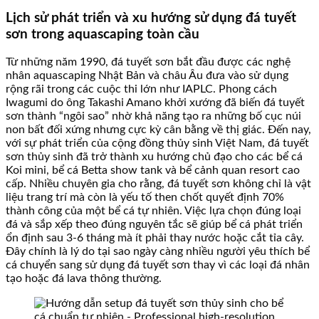
Lịch sử phát triển và xu hướng sử dụng đá tuyết
sơn trong aquascaping toàn cầu
Từ những năm 1990, đá tuyết sơn bắt đầu được các nghệ
nhân aquascaping Nhật Bản và châu Âu đưa vào sử dụng
rộng rãi trong các cuộc thi lớn như IAPLC. Phong cách
Iwagumi do ông Takashi Amano khởi xướng đã biến đá tuyết
sơn thành “ngôi sao” nhờ khả năng tạo ra những bố cục núi
non bất đối xứng nhưng cực kỳ cân bằng về thị giác. Đến nay,
với sự phát triển của cộng đồng thủy sinh Việt Nam, đá tuyết
sơn thủy sinh đã trở thành xu hướng chủ đạo cho các bể cá
Koi mini, bể cá Betta show tank và bể cảnh quan resort cao
cấp. Nhiều chuyên gia cho rằng, đá tuyết sơn không chỉ là vật
liệu trang trí mà còn là yếu tố then chốt quyết định 70%
thành công của một bể cá tự nhiên. Việc lựa chọn đúng loại
đá và sắp xếp theo đúng nguyên tắc sẽ giúp bể cá phát triển
ổn định sau 3-6 tháng mà ít phải thay nước hoặc cắt tỉa cây.
Đây chính là lý do tại sao ngày càng nhiều người yêu thích bể
cá chuyển sang sử dụng đá tuyết sơn thay vì các loại đá nhân
tạo hoặc đá lava thông thường.