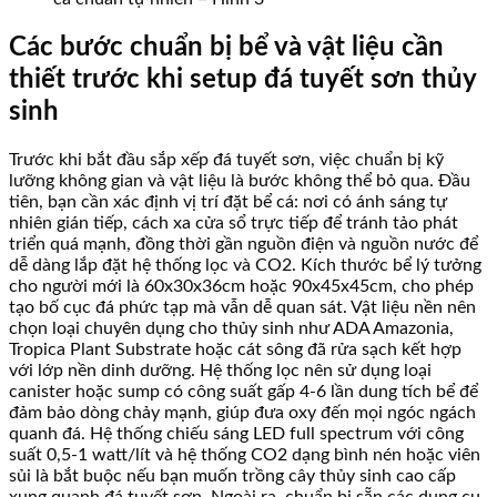
Các bước chuẩn bị bể và vật liệu cần
thiết trước khi setup đá tuyết sơn thủy
sinh
Trước khi bắt đầu sắp xếp đá tuyết sơn, việc chuẩn bị kỹ
lưỡng không gian và vật liệu là bước không thể bỏ qua. Đầu
tiên, bạn cần xác định vị trí đặt bể cá: nơi có ánh sáng tự
nhiên gián tiếp, cách xa cửa sổ trực tiếp để tránh tảo phát
triển quá mạnh, đồng thời gần nguồn điện và nguồn nước để
dễ dàng lắp đặt hệ thống lọc và CO2. Kích thước bể lý tưởng
cho người mới là 60x30x36cm hoặc 90x45x45cm, cho phép
tạo bố cục đá phức tạp mà vẫn dễ quan sát. Vật liệu nền nên
chọn loại chuyên dụng cho thủy sinh như ADA Amazonia,
Tropica Plant Substrate hoặc cát sông đã rửa sạch kết hợp
với lớp nền dinh dưỡng. Hệ thống lọc nên sử dụng loại
canister hoặc sump có công suất gấp 4-6 lần dung tích bể để
đảm bảo dòng chảy mạnh, giúp đưa oxy đến mọi ngóc ngách
quanh đá. Hệ thống chiếu sáng LED full spectrum với công
suất 0,5-1 watt/lít và hệ thống CO2 dạng bình nén hoặc viên
sủi là bắt buộc nếu bạn muốn trồng cây thủy sinh cao cấp