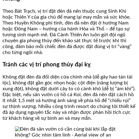
Theo Bát Trạch, vị trí đặt đèn đá nên thuộc cung Sinh Khí
hoặc Thiên Y của gia chủ để mang lại may mắn và sức khỏe.
Theo Huyền Không phi tinh, đèn đá nên đặt ở hướng Nam
hoặc Đông Nam – hướng của hành Hỏa và Thổ – để tạo sự
tương sinh mạnh mẽ. Đá Cảnh Thiên An luôn gửi đội ngũ
chuyên gia phong thủy đến khảo sát thực tế trước khi thi
công, đảm bảo mỗi chiếc đèn đá được đặt đúng vị trí “vàng”
cho từng ngôi nhà.
Tránh các vị trí phong thủy đại kỵ
Không đặt đèn đá đối diện cửa chính nhà (dễ gây hao tán tài
lộc), không đặt gần góc nhọn hoặc cột điện (năng lượng bị
xung đột), không đặt dưới cây to có cành khô (dễ bị “ám khí”).
Đặc biệt, nếu sân vườn có hồ cá Koi, đèn đá nên đặt cách hồ
ít nhất 1,5 mét và hướng ánh sáng về phía hồ để “chiếu rọi”
sự thịnh vượng. Nhiều công trình resort do chúng tôi thiết kế
đã áp dụng nguyên tắc này và nhận được phản hồi tích cực
từ khách hàng về sự bình an và may mắn.