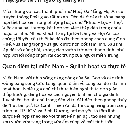
Phật giáo và tín ngưỡng dân gian
Miền Trung với các thành phố như Huế, Đà Nẵng, Hội An có
truyền thống Phật giáo rất mạnh. Đèn đá ở đây thường mang
họa tiết hoa sen, rồng phượng hoặc chữ “Phúc – Lộc – Thọ”.
Việc cúng bái thường kết hợp với việc thắp đèn trong chùa
hoặc tại nhà. Nhiều khách hàng tại Đà Nẵng và Hội An của
chúng tôi yêu cầu thiết kế đèn đá theo phong cách cung đình
Huế, vừa sang trọng vừa giữ được hồn cốt tâm linh. Sau khi
lắp đặt và cúng bái, không gian vườn trở nên thanh tịnh, phù
hợp với lối sống chậm rãi đặc trưng của người miền Trung.
Quan điểm tại miền Nam – Sự linh hoạt và thực tế
Miền Nam, với nhịp sống năng động của Sài Gòn và các tỉnh
Đồng bằng sông Cửu Long, quan điểm về cúng bái đèn đá linh
hoạt hơn. Nhiều gia chủ chỉ thực hiện nghi thức đơn giản:
thắp hương, dâng hoa và cầu nguyện bình an cho gia đình.
Tuy nhiên, họ rất chú trọng đến vị trí đặt đèn theo phong thủy
để “hút tài lộc”. Đá Cảnh Thiên An đã thi công hàng trăm công
trình tại TP.HCM và Bình Dương, nơi mà yếu tố tâm linh
được kết hợp khéo léo với thiết kế hiện đại, tạo nên những
khu vườn vừa sang trọng vừa ấm cúng về mặt tinh thần.