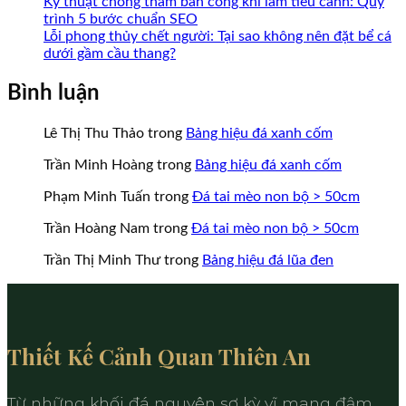
Kỹ thuật chống thấm ban công khi làm tiểu cảnh: Quy
trình 5 bước chuẩn SEO
Lỗi phong thủy chết người: Tại sao không nên đặt bể cá
dưới gầm cầu thang?
Bình luận
Lê Thị Thu Thảo
trong
Bảng hiệu đá xanh cốm
Trần Minh Hoàng
trong
Bảng hiệu đá xanh cốm
Phạm Minh Tuấn
trong
Đá tai mèo non bộ > 50cm
Trần Hoàng Nam
trong
Đá tai mèo non bộ > 50cm
Trần Thị Minh Thư
trong
Bảng hiệu đá lũa đen
Thiết Kế Cảnh Quan Thiên An
Từ những khối đá nguyên sơ kỳ vĩ mang đậm