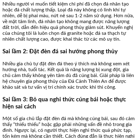
Nhiều người vì muốn tiết kiệm chi phí đã chọn đá nhân tạo
hoặc đá chất lượng thấp. Loại đá này không có linh khí tự
nhiên, dễ bị phai màu, nứt nẻ sau 1-2 năm sử dụng. Hơn nữa,
về mặt tâm linh, đá nhân tạo không mang được năng lượng
đất trời, dẫn đến hiệu quả phong thủy giảm sút. Khuyến nghị
của chúng tôi là luôn chọn đá granite hoặc đá sa thạch tự
nhiên chất lượng cao, được khai thác từ các mỏ uy tín.
Sai lầm 2: Đặt đèn đá sai hướng phong thủy
Nhiều gia chủ tự đặt đèn đá theo ý thích mà không xem xét
hướng nhà, tuổi tác. Kết quả là năng lượng bị xung đột, gia
chủ cảm thấy không yên tâm dù đã cúng bái. Giải pháp là liên
hệ chuyên gia phong thủy của Đá Cảnh Thiên An để được
khảo sát và tư vấn vị trí chính xác trước khi thi công.
Sai lầm 3: Bỏ qua nghi thức cúng bái hoặc thực
hiện sai cách
Một số gia chủ lắp đặt đèn đá mà không cúng bái, sau đó cảm
thấy “thiếu thiếu” hoặc gặp phải những vấn đề nhỏ trong gia
đình. Ngược lại, có người thực hiện nghi thức quá phức tạp,
tốn kém mà không cần thiết. Cách đúng đắn là thực hiện nghi