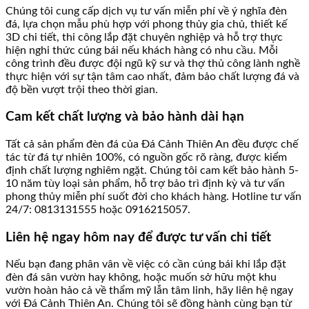
Chúng tôi cung cấp dịch vụ tư vấn miễn phí về ý nghĩa đèn
đá, lựa chọn mẫu phù hợp với phong thủy gia chủ, thiết kế
3D chi tiết, thi công lắp đặt chuyên nghiệp và hỗ trợ thực
hiện nghi thức cúng bái nếu khách hàng có nhu cầu. Mỗi
công trình đều được đội ngũ kỹ sư và thợ thủ công lành nghề
thực hiện với sự tận tâm cao nhất, đảm bảo chất lượng đá và
độ bền vượt trội theo thời gian.
Cam kết chất lượng và bảo hành dài hạn
Tất cả sản phẩm đèn đá của Đá Cảnh Thiên An đều được chế
tác từ đá tự nhiên 100%, có nguồn gốc rõ ràng, được kiểm
định chất lượng nghiêm ngặt. Chúng tôi cam kết bảo hành 5-
10 năm tùy loại sản phẩm, hỗ trợ bảo trì định kỳ và tư vấn
phong thủy miễn phí suốt đời cho khách hàng. Hotline tư vấn
24/7: 0813131555 hoặc 0916215057.
Liên hệ ngay hôm nay để được tư vấn chi tiết
Nếu bạn đang phân vân về việc có cần cúng bái khi lắp đặt
đèn đá sân vườn hay không, hoặc muốn sở hữu một khu
vườn hoàn hảo cả về thẩm mỹ lẫn tâm linh, hãy liên hệ ngay
với Đá Cảnh Thiên An. Chúng tôi sẽ đồng hành cùng bạn từ