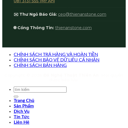
081 3131 555 (Mr An)
✉️ Thư Ngỏ Báo Giá:
ceo@thienanstone.com
🌐 Cổng Thông Tin:
thienanstone.com
CHÍNH SÁCH TRẢ HÀNG VÀ HOÀN TIỀN
CHÍNH SÁCH BẢO VỆ DỮ LIỆU CÁ NHÂN
CHÍNH SÁCH BÁN HÀNG
Copyright © 2026
Đá Nghệ Thuật Thiên An
. Mọi quyền
được bảo lưu.
Trang Chủ
Sản Phẩm
Dịch Vụ
Tin Tức
Liên Hệ