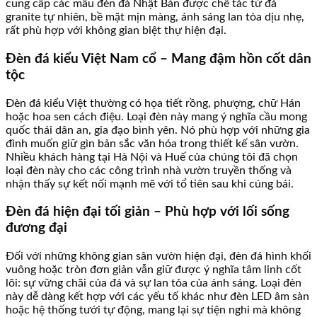
cung cấp các mẫu đèn đá Nhật Bản được chế tác từ đá
granite tự nhiên, bề mặt mịn màng, ánh sáng lan tỏa dịu nhẹ,
rất phù hợp với không gian biệt thự hiện đại.
Đèn đá kiểu Việt Nam cổ – Mang đậm hồn cốt dân
tộc
Đèn đá kiểu Việt thường có họa tiết rồng, phượng, chữ Hán
hoặc hoa sen cách điệu. Loại đèn này mang ý nghĩa cầu mong
quốc thái dân an, gia đạo bình yên. Nó phù hợp với những gia
đình muốn giữ gìn bản sắc văn hóa trong thiết kế sân vườn.
Nhiều khách hàng tại Hà Nội và Huế của chúng tôi đã chọn
loại đèn này cho các công trình nhà vườn truyền thống và
nhận thấy sự kết nối mạnh mẽ với tổ tiên sau khi cúng bái.
Đèn đá hiện đại tối giản – Phù hợp với lối sống
đương đại
Đối với những không gian sân vườn hiện đại, đèn đá hình khối
vuông hoặc tròn đơn giản vẫn giữ được ý nghĩa tâm linh cốt
lõi: sự vững chãi của đá và sự lan tỏa của ánh sáng. Loại đèn
này dễ dàng kết hợp với các yếu tố khác như đèn LED âm sàn
hoặc hệ thống tưới tự động, mang lại sự tiện nghi mà không