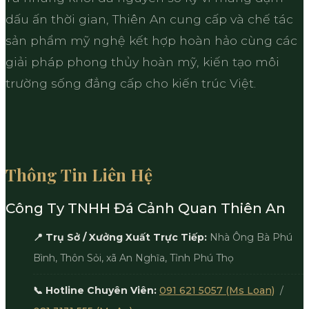
dấu ấn thời gian, Thiên An cung cấp và chế tác
sản phẩm mỹ nghệ kết hợp hoàn hảo cùng các
giải pháp phong thủy hoàn mỹ, kiến tạo môi
trường sống đẳng cấp cho kiến trúc Việt.
Thông Tin Liên Hệ
Công Ty TNHH Đá Cảnh Quan Thiên An
📍 Trụ Sở / Xưởng Xuất Trực Tiếp:
Nhà Ông Bà Phú
Bình, Thôn Sỏi, xã An Nghĩa, Tỉnh Phú Thọ
📞 Hotline Chuyên Viên:
091 621 5057 (Ms Loan)
/