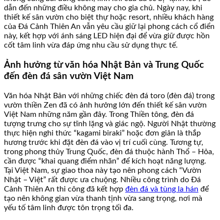
dẫn đến những điều không may cho gia chủ. Ngày nay, khi
thiết kế sân vườn cho biệt thự hoặc resort, nhiều khách hàng
của Đá Cảnh Thiên An vẫn yêu cầu giữ lại phong cách cổ điển
này, kết hợp với ánh sáng LED hiện đại để vừa giữ được hồn
cốt tâm linh vừa đáp ứng nhu cầu sử dụng thực tế.
Ảnh hưởng từ văn hóa Nhật Bản và Trung Quốc
đến đèn đá sân vườn Việt Nam
Văn hóa Nhật Bản với những chiếc đèn đá toro (đèn đá) trong
vườn thiền Zen đã có ảnh hưởng lớn đến thiết kế sân vườn
Việt Nam những năm gần đây. Trong Thiền tông, đèn đá
tượng trưng cho sự tĩnh lặng và giác ngộ. Người Nhật thường
thực hiện nghi thức “kagami biraki” hoặc đơn giản là thắp
hương trước khi đặt đèn đá vào vị trí cuối cùng. Tương tự,
trong phong thủy Trung Quốc, đèn đá thuộc hành Thổ – Hỏa,
cần được “khai quang điểm nhãn” để kích hoạt năng lượng.
Tại Việt Nam, sự giao thoa này tạo nên phong cách “Vườn
Nhật – Việt” rất được ưa chuộng. Nhiều công trình do Đá
Cảnh Thiên An thi công đã kết hợp
đèn đá và tùng la hán
để
tạo nên không gian vừa thanh tịnh vừa sang trọng, nơi mà
yếu tố tâm linh được tôn trọng tối đa.