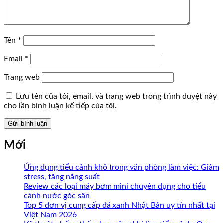
Tên
*
Email
*
Trang web
Lưu tên của tôi, email, và trang web trong trình duyệt này
cho lần bình luận kế tiếp của tôi.
Mới
Ứng dụng tiểu cảnh khô trong văn phòng làm việc: Giảm
stress, tăng năng suất
Review các loại máy bơm mini chuyên dụng cho tiểu
cảnh nước góc sân
Top 5 đơn vị cung cấp đá xanh Nhật Bản uy tín nhất tại
Việt Nam 2026