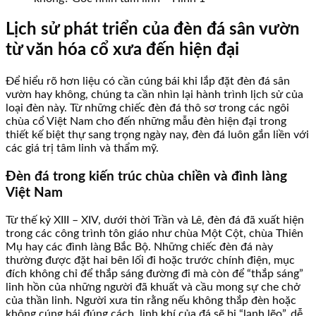
Lịch sử phát triển của đèn đá sân vườn
từ văn hóa cổ xưa đến hiện đại
Để hiểu rõ hơn liệu có cần cúng bái khi lắp đặt đèn đá sân
vườn hay không, chúng ta cần nhìn lại hành trình lịch sử của
loại đèn này. Từ những chiếc đèn đá thô sơ trong các ngôi
chùa cổ Việt Nam cho đến những mẫu đèn hiện đại trong
thiết kế biệt thự sang trọng ngày nay, đèn đá luôn gắn liền với
các giá trị tâm linh và thẩm mỹ.
Đèn đá trong kiến trúc chùa chiền và đình làng
Việt Nam
Từ thế kỷ XIII – XIV, dưới thời Trần và Lê, đèn đá đã xuất hiện
trong các công trình tôn giáo như chùa Một Cột, chùa Thiên
Mụ hay các đình làng Bắc Bộ. Những chiếc đèn đá này
thường được đặt hai bên lối đi hoặc trước chính điện, mục
đích không chỉ để thắp sáng đường đi mà còn để “thắp sáng”
linh hồn của những người đã khuất và cầu mong sự che chở
của thần linh. Người xưa tin rằng nếu không thắp đèn hoặc
không cúng bái đúng cách, linh khí của đá sẽ bị “lạnh lẽo”, dễ