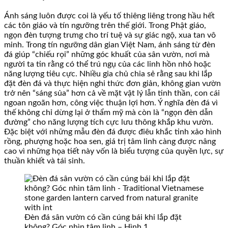
Ánh sáng luôn được coi là yếu tố thiêng liêng trong hầu hết
các tôn giáo và tín ngưỡng trên thế giới. Trong Phật giáo,
ngọn đèn tượng trưng cho trí tuệ và sự giác ngộ, xua tan vô
minh. Trong tín ngưỡng dân gian Việt Nam, ánh sáng từ đèn
đá giúp “chiếu rọi” những góc khuất của sân vườn, nơi mà
người ta tin rằng có thể trú ngụ của các linh hồn nhỏ hoặc
năng lượng tiêu cực. Nhiều gia chủ chia sẻ rằng sau khi lắp
đặt đèn đá và thực hiện nghi thức đơn giản, không gian vườn
trở nên “sáng sủa” hơn cả về mặt vật lý lẫn tinh thần, con cái
ngoan ngoãn hơn, công việc thuận lợi hơn. Ý nghĩa đèn đá vì
thế không chỉ dừng lại ở thẩm mỹ mà còn là “ngọn đèn dẫn
đường” cho năng lượng tích cực lưu thông khắp khu vườn.
Đặc biệt với những mẫu đèn đá được điêu khắc tinh xảo hình
rồng, phượng hoặc hoa sen, giá trị tâm linh càng được nâng
cao vì những họa tiết này vốn là biểu tượng của quyền lực, sự
thuần khiết và tái sinh.
Đèn đá sân vườn có cần cúng bái khi lắp đặt
không? Góc nhìn tâm linh – Hình 1