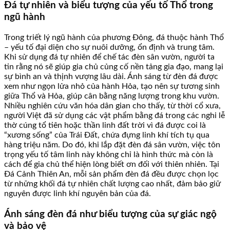
Đá tự nhiên và biểu tượng của yếu tố Thổ trong
ngũ hành
Trong triết lý ngũ hành của phương Đông, đá thuộc hành Thổ
– yếu tố đại diện cho sự nuôi dưỡng, ổn định và trung tâm.
Khi sử dụng đá tự nhiên để chế tác đèn sân vườn, người ta
tin rằng nó sẽ giúp gia chủ củng cố nền tảng gia đạo, mang lại
sự bình an và thịnh vượng lâu dài. Ánh sáng từ đèn đá được
xem như ngọn lửa nhỏ của hành Hỏa, tạo nên sự tương sinh
giữa Thổ và Hỏa, giúp cân bằng năng lượng trong khu vườn.
Nhiều nghiên cứu văn hóa dân gian cho thấy, từ thời cổ xưa,
người Việt đã sử dụng các vật phẩm bằng đá trong các nghi lễ
thờ cúng tổ tiên hoặc thần linh đất trời vì đá được coi là
“xương sống” của Trái Đất, chứa đựng linh khí tích tụ qua
hàng triệu năm. Do đó, khi lắp đặt đèn đá sân vườn, việc tôn
trọng yếu tố tâm linh này không chỉ là hình thức mà còn là
cách để gia chủ thể hiện lòng biết ơn đối với thiên nhiên. Tại
Đá Cảnh Thiên An, mỗi sản phẩm đèn đá đều được chọn lọc
từ những khối đá tự nhiên chất lượng cao nhất, đảm bảo giữ
nguyên được linh khí nguyên bản của đá.
Ánh sáng đèn đá như biểu tượng của sự giác ngộ
và bảo vệ