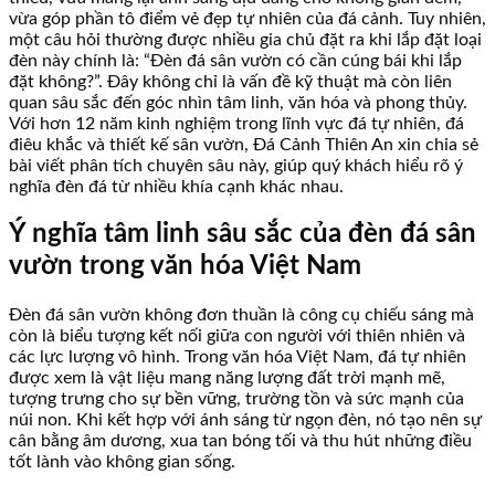
vừa góp phần tô điểm vẻ đẹp tự nhiên của đá cảnh. Tuy nhiên,
một câu hỏi thường được nhiều gia chủ đặt ra khi lắp đặt loại
đèn này chính là: “Đèn đá sân vườn có cần cúng bái khi lắp
đặt không?”. Đây không chỉ là vấn đề kỹ thuật mà còn liên
quan sâu sắc đến góc nhìn tâm linh, văn hóa và phong thủy.
Với hơn 12 năm kinh nghiệm trong lĩnh vực đá tự nhiên, đá
điêu khắc và thiết kế sân vườn, Đá Cảnh Thiên An xin chia sẻ
bài viết phân tích chuyên sâu này, giúp quý khách hiểu rõ ý
nghĩa đèn đá từ nhiều khía cạnh khác nhau.
Ý nghĩa tâm linh sâu sắc của đèn đá sân
vườn trong văn hóa Việt Nam
Đèn đá sân vườn không đơn thuần là công cụ chiếu sáng mà
còn là biểu tượng kết nối giữa con người với thiên nhiên và
các lực lượng vô hình. Trong văn hóa Việt Nam, đá tự nhiên
được xem là vật liệu mang năng lượng đất trời mạnh mẽ,
tượng trưng cho sự bền vững, trường tồn và sức mạnh của
núi non. Khi kết hợp với ánh sáng từ ngọn đèn, nó tạo nên sự
cân bằng âm dương, xua tan bóng tối và thu hút những điều
tốt lành vào không gian sống.