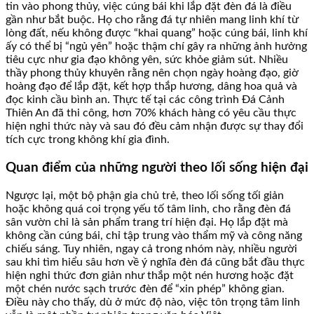
tin vào phong thủy, việc cúng bái khi lắp đặt đèn đá là điều
gần như bắt buộc. Họ cho rằng đá tự nhiên mang linh khí từ
lòng đất, nếu không được “khai quang” hoặc cúng bái, linh khí
ấy có thể bị “ngủ yên” hoặc thậm chí gây ra những ảnh hưởng
tiêu cực như gia đạo không yên, sức khỏe giảm sút. Nhiều
thầy phong thủy khuyên rằng nên chọn ngày hoàng đạo, giờ
hoàng đạo để lắp đặt, kết hợp thắp hương, dâng hoa quả và
đọc kinh cầu bình an. Thực tế tại các công trình Đá Cảnh
Thiên An đã thi công, hơn 70% khách hàng có yêu cầu thực
hiện nghi thức này và sau đó đều cảm nhận được sự thay đổi
tích cực trong không khí gia đình.
Quan điểm của những người theo lối sống hiện đại
Ngược lại, một bộ phận gia chủ trẻ, theo lối sống tối giản
hoặc không quá coi trọng yếu tố tâm linh, cho rằng đèn đá
sân vườn chỉ là sản phẩm trang trí hiện đại. Họ lắp đặt mà
không cần cúng bái, chỉ tập trung vào thẩm mỹ và công năng
chiếu sáng. Tuy nhiên, ngay cả trong nhóm này, nhiều người
sau khi tìm hiểu sâu hơn về ý nghĩa đèn đá cũng bắt đầu thực
hiện nghi thức đơn giản như thắp một nén hương hoặc đặt
một chén nước sạch trước đèn để “xin phép” không gian.
Điều này cho thấy, dù ở mức độ nào, việc tôn trọng tâm linh