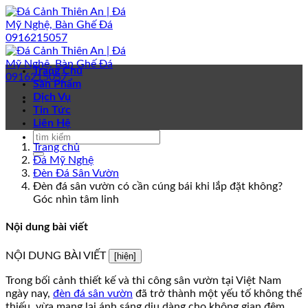
Bỏ
qua
nội
dung
Trang Chủ
Sản Phẩm
Dịch Vụ
Tin Tức
Liên Hệ
Trang chủ
Đá Mỹ Nghệ
Đèn Đá Sân Vườn
Đèn đá sân vườn có cần cúng bái khi lắp đặt không?
Góc nhìn tâm linh
Nội dung bài viết
NỘI DUNG BÀI VIẾT
[hiện]
Trong bối cảnh thiết kế và thi công sân vườn tại Việt Nam
ngày nay,
đèn đá sân vườn
đã trở thành một yếu tố không thể
thiếu, vừa mang lại ánh sáng dịu dàng cho không gian đêm,