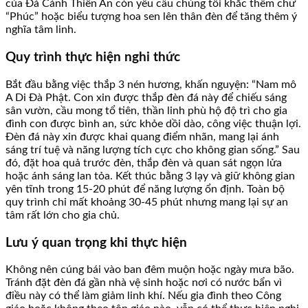
của Đá Cảnh Thiên An còn yêu cầu chúng tôi khắc thêm chữ
“Phúc” hoặc biểu tượng hoa sen lên thân đèn để tăng thêm ý
nghĩa tâm linh.
Quy trình thực hiện nghi thức
Bắt đầu bằng việc thắp 3 nén hương, khấn nguyện: “Nam mô
A Di Đà Phật. Con xin được thắp đèn đá này để chiếu sáng
sân vườn, cầu mong tổ tiên, thần linh phù hộ độ trì cho gia
đình con được bình an, sức khỏe dồi dào, công việc thuận lợi.
Đèn đá này xin được khai quang điểm nhãn, mang lại ánh
sáng trí tuệ và năng lượng tích cực cho không gian sống.” Sau
đó, đặt hoa quả trước đèn, thắp đèn và quan sát ngọn lửa
hoặc ánh sáng lan tỏa. Kết thúc bằng 3 lạy và giữ không gian
yên tĩnh trong 15-20 phút để năng lượng ổn định. Toàn bộ
quy trình chỉ mất khoảng 30-45 phút nhưng mang lại sự an
tâm rất lớn cho gia chủ.
Lưu ý quan trọng khi thực hiện
Không nên cúng bái vào ban đêm muộn hoặc ngày mưa bão.
Tránh đặt đèn đá gần nhà vệ sinh hoặc nơi có nước bẩn vì
điều này có thể làm giảm linh khí. Nếu gia đình theo Công