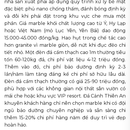
nhà sản xuất phải áp dụng quy trình xử lý bề mặt
đặc biệt: phủ nano chống thấm, đánh bóng định kỳ
và đôi khi phải đặt trong khu vực che mưa một
phần. Giá marble khối chất lượng cao từ Ý, Hy Lạp
hoặc Việt Nam (mỏ Lục Yên, Yên Bái) dao động
15.000-45.000 đồng/kg. Hao hụt trong chế tác cao
hơn granite vì marble giòn, dễ nứt khi đục đẽo chi
tiết nhỏ. Một đèn đá cẩm thạch cao 1m thường tiêu
tốn 60-120kg đá, chi phí vật liệu 4-12 triệu đồng.
Thêm vào đó, chi phí bảo dưỡng định kỳ 2-3
lần/năm làm tăng đáng kể chi phí sở hữu lâu dài.
Đèn đá cẩm thạch thường có giá 25-90 triệu đồng,
phù hợp với các không gian nội thất sân vườn có
mái che hoặc khu vực VIP resort. Đá Cảnh Thiên An
khuyên khách hàng chỉ nên chọn marble khi có đội
ngũ bảo dưỡng chuyên nghiệp và sẵn sàng chi
thêm 15-20% chi phí hàng năm để duy trì vẻ đẹp
hoàn hảo.