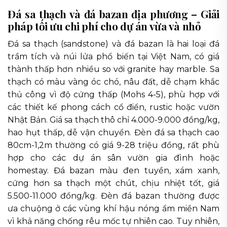
Đá sa thạch và đá bazan địa phương – Giải
pháp tối ưu chi phí cho dự án vừa và nhỏ
Đá sa thạch (sandstone) và đá bazan là hai loại đá
trầm tích và núi lửa phổ biến tại Việt Nam, có giá
thành thấp hơn nhiều so với granite hay marble. Sa
thạch có màu vàng óc chó, nâu đất, dễ chạm khắc
thủ công vì độ cứng thấp (Mohs 4-5), phù hợp với
các thiết kế phong cách cổ điển, rustic hoặc vườn
Nhật Bản. Giá sa thạch thô chỉ 4.000-9.000 đồng/kg,
hao hụt thấp, dễ vận chuyển. Đèn đá sa thạch cao
80cm-1,2m thường có giá 9-28 triệu đồng, rất phù
hợp cho các dự án sân vườn gia đình hoặc
homestay. Đá bazan màu đen tuyền, xám xanh,
cứng hơn sa thạch một chút, chịu nhiệt tốt, giá
5.500-11.000 đồng/kg. Đèn đá bazan thường được
ưa chuộng ở các vùng khí hậu nóng ẩm miền Nam
vì khả năng chống rêu mốc tự nhiên cao. Tuy nhiên,