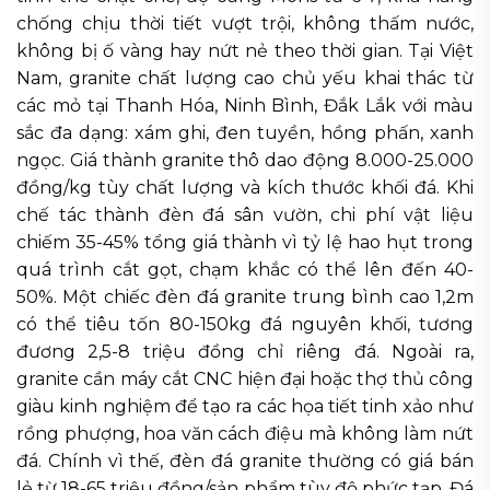
chống chịu thời tiết vượt trội, không thấm nước,
không bị ố vàng hay nứt nẻ theo thời gian. Tại Việt
Nam, granite chất lượng cao chủ yếu khai thác từ
các mỏ tại Thanh Hóa, Ninh Bình, Đắk Lắk với màu
sắc đa dạng: xám ghi, đen tuyền, hồng phấn, xanh
ngọc. Giá thành granite thô dao động 8.000-25.000
đồng/kg tùy chất lượng và kích thước khối đá. Khi
chế tác thành đèn đá sân vườn, chi phí vật liệu
chiếm 35-45% tổng giá thành vì tỷ lệ hao hụt trong
quá trình cắt gọt, chạm khắc có thể lên đến 40-
50%. Một chiếc đèn đá granite trung bình cao 1,2m
có thể tiêu tốn 80-150kg đá nguyên khối, tương
đương 2,5-8 triệu đồng chỉ riêng đá. Ngoài ra,
granite cần máy cắt CNC hiện đại hoặc thợ thủ công
giàu kinh nghiệm để tạo ra các họa tiết tinh xảo như
rồng phượng, hoa văn cách điệu mà không làm nứt
đá. Chính vì thế, đèn đá granite thường có giá bán
lẻ từ 18-65 triệu đồng/sản phẩm tùy độ phức tạp. Đá