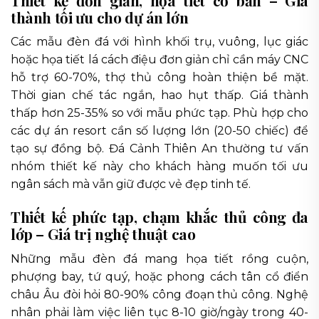
Thiết kế đơn giản, họa tiết cơ bản – Giá
thành tối ưu cho dự án lớn
Các mẫu đèn đá với hình khối trụ, vuông, lục giác
hoặc họa tiết lá cách điệu đơn giản chỉ cần máy CNC
hỗ trợ 60-70%, thợ thủ công hoàn thiện bề mặt.
Thời gian chế tác ngắn, hao hụt thấp. Giá thành
thấp hơn 25-35% so với mẫu phức tạp. Phù hợp cho
các dự án resort cần số lượng lớn (20-50 chiếc) để
tạo sự đồng bộ. Đá Cảnh Thiên An thường tư vấn
nhóm thiết kế này cho khách hàng muốn tối ưu
ngân sách mà vẫn giữ được vẻ đẹp tinh tế.
Thiết kế phức tạp, chạm khắc thủ công đa
lớp – Giá trị nghệ thuật cao
Những mẫu đèn đá mang họa tiết rồng cuộn,
phượng bay, tứ quý, hoặc phong cách tân cổ điển
châu Âu đòi hỏi 80-90% công đoạn thủ công. Nghệ
nhân phải làm việc liên tục 8-10 giờ/ngày trong 40-