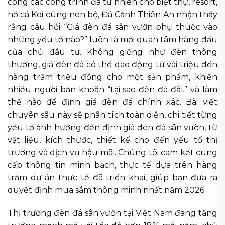
công các công trình đá tự nhiên cho biệt thự, resort,
hồ cá Koi cùng non bộ, Đá Cảnh Thiên An nhận thấy
rằng câu hỏi “Giá đèn đá sân vườn phụ thuộc vào
những yếu tố nào?” luôn là mối quan tâm hàng đầu
của chủ đầu tư. Không giống như đèn thông
thường, giá đèn đá có thể dao động từ vài triệu đến
hàng trăm triệu đồng cho một sản phẩm, khiến
nhiều người băn khoăn “tại sao đèn đá đắt” và làm
thế nào để định giá đèn đá chính xác. Bài viết
chuyên sâu này sẽ phân tích toàn diện, chi tiết từng
yếu tố ảnh hưởng đến định giá đèn đá sân vườn, từ
vật liệu, kích thước, thiết kế cho đến yếu tố thị
trường và dịch vụ hậu mãi. Chúng tôi cam kết cung
cấp thông tin minh bạch, thực tế dựa trên hàng
trăm dự án thực tế đã triển khai, giúp bạn đưa ra
quyết định mua sắm thông minh nhất năm 2026.
Thị trường đèn đá sân vườn tại Việt Nam đang tăng