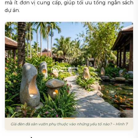
mà ít đơn vị cung cấp, giúp tối ưu tổng ngân sách
dự án.
Giá đèn đá sân vườn phụ thuộc vào những yếu tố nào? – Hình 7