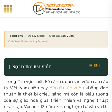
Bỏ
qua
nội
dung
Trang chủ
Đá Mỹ Nghệ
Đèn Đá Sân Vườn
Giá đèn đá sân vườn phụ thuộc vào những yếu tố nào?
[HIỆN]
NỘI DUNG BÀI VIẾT
Trong lĩnh vực thiết kế cảnh quan sân vườn cao cấp
tại Việt Nam hiện nay,
đèn đá sân vườn
không đơn
thuần là thiết bị chiếu sáng mà còn là biểu tượng
của sự giao hòa giữa thiên nhiên và nghệ thuật
nhân tạo. Với hơn 12 năm kinh nghiệm tư vấn và thi