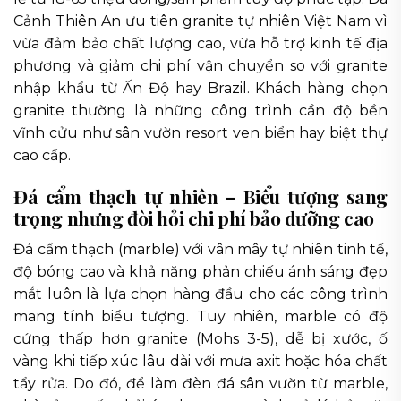
Cảnh Thiên An ưu tiên granite tự nhiên Việt Nam vì
vừa đảm bảo chất lượng cao, vừa hỗ trợ kinh tế địa
phương và giảm chi phí vận chuyển so với granite
nhập khẩu từ Ấn Độ hay Brazil. Khách hàng chọn
granite thường là những công trình cần độ bền
vĩnh cửu như sân vườn resort ven biển hay biệt thự
cao cấp.
Đá cẩm thạch tự nhiên – Biểu tượng sang
trọng nhưng đòi hỏi chi phí bảo dưỡng cao
Đá cẩm thạch (marble) với vân mây tự nhiên tinh tế,
độ bóng cao và khả năng phản chiếu ánh sáng đẹp
mắt luôn là lựa chọn hàng đầu cho các công trình
mang tính biểu tượng. Tuy nhiên, marble có độ
cứng thấp hơn granite (Mohs 3-5), dễ bị xước, ố
vàng khi tiếp xúc lâu dài với mưa axit hoặc hóa chất
tẩy rửa. Do đó, để làm đèn đá sân vườn từ marble,