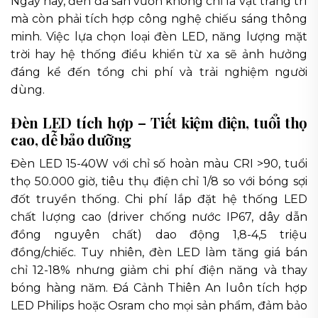
Ngày nay, đèn đá sân vườn không chỉ là vật trang trí
mà còn phải tích hợp công nghệ chiếu sáng thông
minh. Việc lựa chọn loại đèn LED, năng lượng mặt
trời hay hệ thống điều khiển từ xa sẽ ảnh hưởng
đáng kể đến tổng chi phí và trải nghiệm người
dùng.
Đèn LED tích hợp – Tiết kiệm điện, tuổi thọ
cao, dễ bảo dưỡng
Đèn LED 15-40W với chỉ số hoàn màu CRI >90, tuổi
thọ 50.000 giờ, tiêu thụ điện chỉ 1/8 so với bóng sợi
đốt truyền thống. Chi phí lắp đặt hệ thống LED
chất lượng cao (driver chống nước IP67, dây dẫn
đồng nguyên chất) dao động 1,8-4,5 triệu
đồng/chiếc. Tuy nhiên, đèn LED làm tăng giá bán
chỉ 12-18% nhưng giảm chi phí điện năng và thay
bóng hàng năm. Đá Cảnh Thiên An luôn tích hợp
LED Philips hoặc Osram cho mọi sản phẩm, đảm bảo