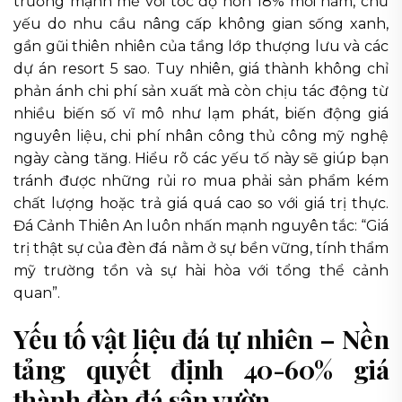
trưởng mạnh mẽ với tốc độ hơn 18% mỗi năm, chủ
yếu do nhu cầu nâng cấp không gian sống xanh,
gần gũi thiên nhiên của tầng lớp thượng lưu và các
dự án resort 5 sao. Tuy nhiên, giá thành không chỉ
phản ánh chi phí sản xuất mà còn chịu tác động từ
nhiều biến số vĩ mô như lạm phát, biến động giá
nguyên liệu, chi phí nhân công thủ công mỹ nghệ
ngày càng tăng. Hiểu rõ các yếu tố này sẽ giúp bạn
tránh được những rủi ro mua phải sản phẩm kém
chất lượng hoặc trả giá quá cao so với giá trị thực.
Đá Cảnh Thiên An luôn nhấn mạnh nguyên tắc: “Giá
trị thật sự của đèn đá nằm ở sự bền vững, tính thẩm
mỹ trường tồn và sự hài hòa với tổng thể cảnh
quan”.
Yếu tố vật liệu đá tự nhiên – Nền
tảng quyết định 40-60% giá
thành đèn đá sân vườn