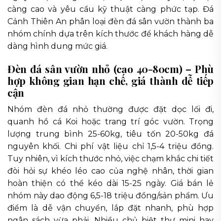
càng cao và yêu cầu kỹ thuật càng phức tạp. Đá
Cảnh Thiên An phân loại đèn đá sân vườn thành ba
nhóm chính dựa trên kích thước để khách hàng dễ
dàng hình dung mức giá.
Đèn đá sân vườn nhỏ (cao 40-80cm) – Phù
hợp không gian hạn chế, giá thành dễ tiếp
cận
Nhóm đèn đá nhỏ thường được đặt dọc lối đi,
quanh hồ cá Koi hoặc trang trí góc vườn. Trọng
lượng trung bình 25-60kg, tiêu tốn 20-50kg đá
nguyên khối. Chi phí vật liệu chỉ 1,5-4 triệu đồng.
Tuy nhiên, vì kích thước nhỏ, việc chạm khắc chi tiết
đòi hỏi sự khéo léo cao của nghệ nhân, thời gian
hoàn thiện có thể kéo dài 15-25 ngày. Giá bán lẻ
nhóm này dao động 6,5-18 triệu đồng/sản phẩm. Ưu
điểm là dễ vận chuyển, lắp đặt nhanh, phù hợp
ngân sách vừa phải. Nhiều chủ biệt thự mini hay