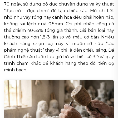
70 ngày, sử dụng bộ đục chuyên dụng và kỹ thuật
“đục nổi – đục chìm” để tạo chiều sâu. Mỗi chi tiết
nhỏ như vảy rồng hay cánh hoa đều phải hoàn hảo,
không sai lệch quá 0,5mm. Chi phí nhân công có
thể chiếm 40-55% tổng giá thành. Giá bán loại này
thường cao hơn 1,8-3 lần so với mẫu cơ bản. Nhiều
khách hàng chọn loại này vì muốn sở hữu “tác
phẩm nghệ thuật” thay vì chỉ là đèn chiếu sáng. Đá
Cảnh Thiên An luôn lưu giữ hồ sơ thiết kế 3D và quy
trình chạm khắc để khách hàng theo dõi tiến độ
minh bạch.