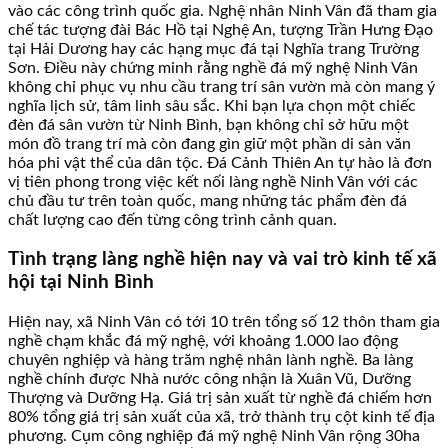
vào các công trình quốc gia. Nghệ nhân Ninh Vân đã tham gia
chế tác tượng đài Bác Hồ tại Nghệ An, tượng Trần Hưng Đạo
tại Hải Dương hay các hạng mục đá tại Nghĩa trang Trường
Sơn. Điều này chứng minh rằng nghề đá mỹ nghệ Ninh Vân
không chỉ phục vụ nhu cầu trang trí sân vườn mà còn mang ý
nghĩa lịch sử, tâm linh sâu sắc. Khi bạn lựa chọn một chiếc
đèn đá sân vườn từ Ninh Bình, bạn không chỉ sở hữu một
món đồ trang trí mà còn đang gìn giữ một phần di sản văn
hóa phi vật thể của dân tộc. Đá Cảnh Thiên An tự hào là đơn
vị tiên phong trong việc kết nối làng nghề Ninh Vân với các
chủ đầu tư trên toàn quốc, mang những tác phẩm đèn đá
chất lượng cao đến từng công trình cảnh quan.
Tình trạng làng nghề hiện nay và vai trò kinh tế xã
hội tại Ninh Bình
Hiện nay, xã Ninh Vân có tới 10 trên tổng số 12 thôn tham gia
nghề chạm khắc đá mỹ nghệ, với khoảng 1.000 lao động
chuyên nghiệp và hàng trăm nghệ nhân lành nghề. Ba làng
nghề chính được Nhà nước công nhận là Xuân Vũ, Dưỡng
Thượng và Dưỡng Hạ. Giá trị sản xuất từ nghề đá chiếm hơn
80% tổng giá trị sản xuất của xã, trở thành trụ cột kinh tế địa
phương. Cụm công nghiệp đá mỹ nghệ Ninh Vân rộng 30ha