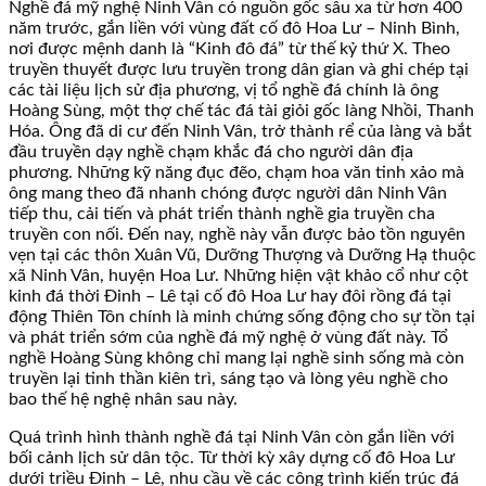
Nghề đá mỹ nghệ Ninh Vân có nguồn gốc sâu xa từ hơn 400
năm trước, gắn liền với vùng đất cố đô Hoa Lư – Ninh Bình,
nơi được mệnh danh là “Kinh đô đá” từ thế kỷ thứ X. Theo
truyền thuyết được lưu truyền trong dân gian và ghi chép tại
các tài liệu lịch sử địa phương, vị tổ nghề đá chính là ông
Hoàng Sùng, một thợ chế tác đá tài giỏi gốc làng Nhồi, Thanh
Hóa. Ông đã di cư đến Ninh Vân, trở thành rể của làng và bắt
đầu truyền dạy nghề chạm khắc đá cho người dân địa
phương. Những kỹ năng đục đẽo, chạm hoa văn tinh xảo mà
ông mang theo đã nhanh chóng được người dân Ninh Vân
tiếp thu, cải tiến và phát triển thành nghề gia truyền cha
truyền con nối. Đến nay, nghề này vẫn được bảo tồn nguyên
vẹn tại các thôn Xuân Vũ, Dưỡng Thượng và Dưỡng Hạ thuộc
xã Ninh Vân, huyện Hoa Lư. Những hiện vật khảo cổ như cột
kinh đá thời Đinh – Lê tại cố đô Hoa Lư hay đôi rồng đá tại
động Thiên Tôn chính là minh chứng sống động cho sự tồn tại
và phát triển sớm của nghề đá mỹ nghệ ở vùng đất này. Tổ
nghề Hoàng Sùng không chỉ mang lại nghề sinh sống mà còn
truyền lại tinh thần kiên trì, sáng tạo và lòng yêu nghề cho
bao thế hệ nghệ nhân sau này.
Quá trình hình thành nghề đá tại Ninh Vân còn gắn liền với
bối cảnh lịch sử dân tộc. Từ thời kỳ xây dựng cố đô Hoa Lư
dưới triều Đinh – Lê, nhu cầu về các công trình kiến trúc đá