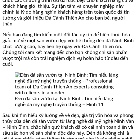
chức các chương trình ưu đãi đặc biệt cho khách hàng cũ và
khách hàng giới thiệu. Sự tận tâm và chuyên nghiệp này
chính là lý do hàng nghìn khách hàng trên toàn quốc đã tin
tưởng và giới thiệu Đá Cảnh Thiên An cho bạn bè, người
thân.
Nếu bạn đang tìm kiếm một đối tác uy tín để hiện thực hóa
giấc mơ về một sân vườn đẹp với hệ thống đèn đá Ninh Bình
chất lượng cao, hãy liên hệ ngay với Đá Cảnh Thiên An.
Chúng tôi cam kết mang đến cho bạn không chỉ sản phẩm
vượt trội mà còn trải nghiệm dịch vụ hoàn hảo từ đầu đến
cuối.
Đèn đá sân vườn tại Ninh Bình: Tìm hiểu làng
nghề đá mỹ nghệ truyền thống – Hình 11
Sau khi tìm hiểu kỹ lưỡng về vẻ đẹp, giá trị văn hóa và phong
thủy của đèn đá sân vườn từ làng nghề đá mỹ nghệ Ninh Vân
– Ninh Bình, chắc hẳn quý khách đã có cái nhìn toàn diện và
sâu sắc hơn về sản phẩm độc đáo này. Đèn đá không chỉ là
vật dụng chiếu sáng thông thường mà còn là tác phẩm nghệ