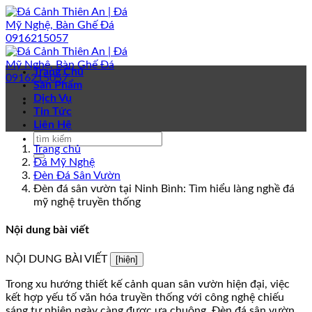
Bỏ
qua
nội
dung
Trang Chủ
Sản Phẩm
Dịch Vụ
Tin Tức
Liên Hệ
Trang chủ
Đá Mỹ Nghệ
Đèn Đá Sân Vườn
Đèn đá sân vườn tại Ninh Bình: Tìm hiểu làng nghề đá
mỹ nghệ truyền thống
Nội dung bài viết
NỘI DUNG BÀI VIẾT
[hiện]
Trong xu hướng thiết kế cảnh quan sân vườn hiện đại, việc
kết hợp yếu tố văn hóa truyền thống với công nghệ chiếu
sáng tự nhiên ngày càng được ưa chuộng. Đèn đá sân vườn