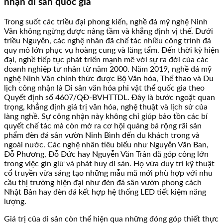
nhận di sản quốc gia
Trong suốt các triều đại phong kiến, nghề đá mỹ nghệ Ninh
Vân không ngừng được nâng tầm và khẳng định vị thế. Dưới
triều Nguyễn, các nghệ nhân đã chế tác nhiều công trình đá
quy mô lớn phục vụ hoàng cung và lăng tẩm. Đến thời kỳ hiện
đại, nghề tiếp tục phát triển mạnh mẽ với sự ra đời của các
doanh nghiệp tư nhân từ năm 2000. Năm 2019, nghề đá mỹ
nghệ Ninh Vân chính thức được Bộ Văn hóa, Thể thao và Du
lịch công nhận là Di sản văn hóa phi vật thể quốc gia theo
Quyết định số 4607/QĐ-BVHTTDL. Đây là bước ngoặt quan
trọng, khẳng định giá trị văn hóa, nghệ thuật và lịch sử của
làng nghề. Sự công nhận này không chỉ giúp bảo tồn các bí
quyết chế tác mà còn mở ra cơ hội quảng bá rộng rãi sản
phẩm đèn đá sân vườn Ninh Bình đến du khách trong và
ngoài nước. Các nghệ nhân tiêu biểu như Nguyễn Văn Ban,
Đỗ Phương, Đỗ Đức hay Nguyễn Văn Trân đã góp công lớn
trong việc gìn giữ và phát huy di sản. Họ vừa duy trì kỹ thuật
cổ truyền vừa sáng tạo những mẫu mã mới phù hợp với nhu
cầu thị trường hiện đại như đèn đá sân vườn phong cách
Nhật Bản hay đèn đá kết hợp hệ thống LED tiết kiệm năng
lượng.
Giá trị của di sản còn thể hiện qua những đóng góp thiết thực