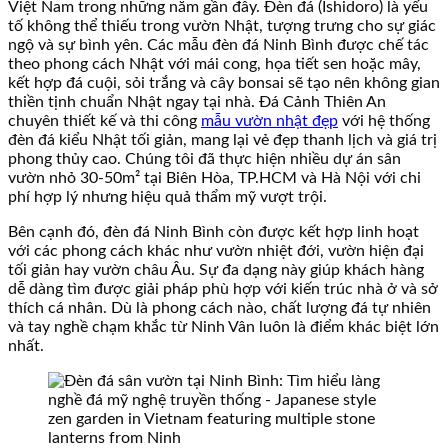
Việt Nam trong những năm gần đây. Đèn đá (Ishidoro) là yếu
tố không thể thiếu trong vườn Nhật, tượng trưng cho sự giác
ngộ và sự bình yên. Các mẫu đèn đá Ninh Bình được chế tác
theo phong cách Nhật với mái cong, họa tiết sen hoặc mây,
kết hợp đá cuội, sỏi trắng và cây bonsai sẽ tạo nên không gian
thiền tịnh chuẩn Nhật ngay tại nhà. Đá Cảnh Thiên An
chuyên thiết kế và thi công
mẫu vườn nhật đẹp
với hệ thống
đèn đá kiểu Nhật tối giản, mang lại vẻ đẹp thanh lịch và giá trị
phong thủy cao. Chúng tôi đã thực hiện nhiều dự án sân
vườn nhỏ 30-50m² tại Biên Hòa, TP.HCM và Hà Nội với chi
phí hợp lý nhưng hiệu quả thẩm mỹ vượt trội.
Bên cạnh đó, đèn đá Ninh Bình còn được kết hợp linh hoạt
với các phong cách khác như vườn nhiệt đới, vườn hiện đại
tối giản hay vườn châu Âu. Sự đa dạng này giúp khách hàng
dễ dàng tìm được giải pháp phù hợp với kiến trúc nhà ở và sở
thích cá nhân. Dù là phong cách nào, chất lượng đá tự nhiên
và tay nghề chạm khắc từ Ninh Vân luôn là điểm khác biệt lớn
nhất.