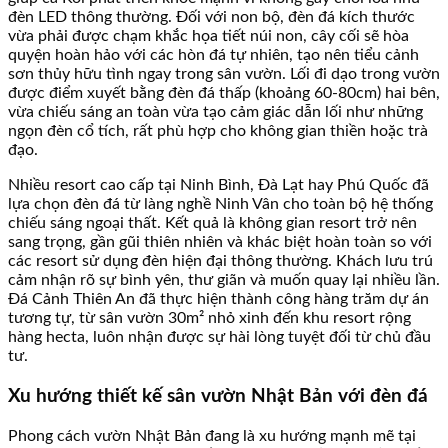
đèn LED thông thường. Đối với non bộ, đèn đá kích thước
vừa phải được chạm khắc họa tiết núi non, cây cối sẽ hòa
quyện hoàn hảo với các hòn đá tự nhiên, tạo nên tiểu cảnh
sơn thủy hữu tình ngay trong sân vườn. Lối đi dạo trong vườn
được điểm xuyết bằng đèn đá thấp (khoảng 60-80cm) hai bên,
vừa chiếu sáng an toàn vừa tạo cảm giác dẫn lối như những
ngọn đèn cổ tích, rất phù hợp cho không gian thiền hoặc trà
đạo.
Nhiều resort cao cấp tại Ninh Bình, Đà Lạt hay Phú Quốc đã
lựa chọn đèn đá từ làng nghề Ninh Vân cho toàn bộ hệ thống
chiếu sáng ngoại thất. Kết quả là không gian resort trở nên
sang trọng, gần gũi thiên nhiên và khác biệt hoàn toàn so với
các resort sử dụng đèn hiện đại thông thường. Khách lưu trú
cảm nhận rõ sự bình yên, thư giãn và muốn quay lại nhiều lần.
Đá Cảnh Thiên An đã thực hiện thành công hàng trăm dự án
tương tự, từ sân vườn 30m² nhỏ xinh đến khu resort rộng
hàng hecta, luôn nhận được sự hài lòng tuyệt đối từ chủ đầu
tư.
Xu hướng thiết kế sân vườn Nhật Bản với đèn đá
Phong cách vườn Nhật Bản đang là xu hướng mạnh mẽ tại