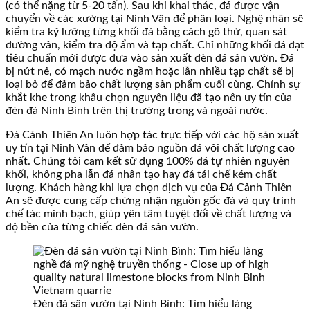
(có thể nặng từ 5-20 tấn). Sau khi khai thác, đá được vận
chuyển về các xưởng tại Ninh Vân để phân loại. Nghệ nhân sẽ
kiểm tra kỹ lưỡng từng khối đá bằng cách gõ thử, quan sát
đường vân, kiểm tra độ ẩm và tạp chất. Chỉ những khối đá đạt
tiêu chuẩn mới được đưa vào sản xuất đèn đá sân vườn. Đá
bị nứt nẻ, có mạch nước ngầm hoặc lẫn nhiều tạp chất sẽ bị
loại bỏ để đảm bảo chất lượng sản phẩm cuối cùng. Chính sự
khắt khe trong khâu chọn nguyên liệu đã tạo nên uy tín của
đèn đá Ninh Bình trên thị trường trong và ngoài nước.
Đá Cảnh Thiên An luôn hợp tác trực tiếp với các hộ sản xuất
uy tín tại Ninh Vân để đảm bảo nguồn đá vôi chất lượng cao
nhất. Chúng tôi cam kết sử dụng 100% đá tự nhiên nguyên
khối, không pha lẫn đá nhân tạo hay đá tái chế kém chất
lượng. Khách hàng khi lựa chọn dịch vụ của Đá Cảnh Thiên
An sẽ được cung cấp chứng nhận nguồn gốc đá và quy trình
chế tác minh bạch, giúp yên tâm tuyệt đối về chất lượng và
độ bền của từng chiếc đèn đá sân vườn.
Đèn đá sân vườn tại Ninh Bình: Tìm hiểu làng