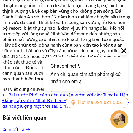
thuật mang hồn cốt của di sản dân tộc, mang lại sự bình an,
thịnh vượng và vẻ đẹp bền vững cho không gian sống. Đá
Cảnh Thiên An với hơn 12 năm kinh nghiệm chuyên sâu trong
lĩnh vực đá cảnh, thiết kế và thi công sân vườn, hồ Koi, non
bộ resort, biệt thự tự hào là đơn vị uy tín hàng đầu, kết nối
trực tiếp với làng nghề Ninh Vân để mang đến những sản
phẩm chất lượng cao nhất cho khách hàng trên toàn quốc.
Hãy để chúng tôi đồng hành cùng bạn kiến tạo không gian
sống xanh, hài hòa và đầy cảm hứng. Liên hệ ngay hotline
0813131555 hoặc 0916215057 để được tư vấn miễn phí,
khảo sát thực tế và báo giá chi tiết trong 24 giờ. Đá Cảnh
Thiên An – Đối tác tin cậy cho mọi công trình đá mỹ nghệ và
cảnh quan sân vườn. Chúng tôi sẵn sàng biến ý tưởng của
bạn thành hiện thực đẹp đẽ nhất!
Bài viết cùng chuyên mục
← Bài trước
Phối cảnh đèn đá sân vườn với cây Tùng La Hán:
Đẳng cấp vườn Nhật
Bài tiếp →
Review thực tế: Sử dụng đèn
đá năng lượng mặt trời sau 1 năm
Bài viết liên quan
Xem tất cả →