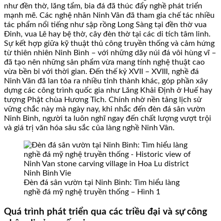
như đền thờ, lăng tẩm, bia đá đã thúc đẩy nghề phát triển
mạnh mẽ. Các nghệ nhân Ninh Vân đã tham gia chế tác nhiều
tác phẩm nổi tiếng như sập rồng Long Sàng tại đền thờ vua
Đinh, vua Lê hay bệ thờ, cây đèn thờ tại các di tích tâm linh.
Sự kết hợp giữa kỹ thuật thủ công truyền thống và cảm hứng
từ thiên nhiên Ninh Bình – với những dãy núi đá vôi hùng vĩ –
đã tạo nên những sản phẩm vừa mang tính nghệ thuật cao
vừa bền bỉ với thời gian. Đến thế kỷ XVII – XVIII, nghề đá
Ninh Vân đã lan tỏa ra nhiều tỉnh thành khác, góp phần xây
dựng các công trình quốc gia như Lăng Khải Định ở Huế hay
tượng Phật chùa Hương Tích. Chính nhờ nền tảng lịch sử
vững chắc này mà ngày nay, khi nhắc đến đèn đá sân vườn
Ninh Bình, người ta luôn nghĩ ngay đến chất lượng vượt trội
và giá trị văn hóa sâu sắc của làng nghề Ninh Vân.
Đèn đá sân vườn tại Ninh Bình: Tìm hiểu làng
nghề đá mỹ nghệ truyền thống – Hình 1
Quá trình phát triển qua các triều đại và sự công