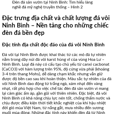
Đèn đá sân vườn tại Ninh Bình: Tìm hiểu làng
nghề đá mỹ nghệ truyền thống – Hình 2
Đặc trưng địa chất và chất lượng đá vôi
Ninh Bình – Nền tảng cho những chiếc
đèn đá bền đẹp
Đặc tính địa chất độc đáo của đá vôi Ninh Bình
Đá vôi tại Ninh Bình được khai thác từ các mỏ đá tự nhiên
nằm trong dãy núi đá vôi karst hùng vĩ của vùng Hoa Lư –
Ninh Bình. Loại đá này có cấu tạo chủ yếu từ canxi cacbonat
(CaCO3) với hàm lượng trên 95%, độ cứng vừa phải (khoảng
3-4 trên thang Mohs), dễ dàng chạm khắc nhưng vẫn giữ
được độ bền cao sau khi hoàn thiện. Màu sắc tự nhiên của đá
vôi Ninh Bình dao động từ trắng ngà, xám nhạt đến vàng
nhạt, rất phù hợp cho việc chế tác đèn đá sân vườn vì mang
lại cảm giác ấm áp, gần gũi với thiên nhiên. Đặc biệt, đá vôi
Ninh Bình có khả năng chịu lực nén tốt, chống thấm nước và
chịu được điều kiện thời tiết khắc nghiệt của khí hậu nhiệt
đới gió mùa Việt Nam, từ nắng gắt, mưa nhiều đến sương
muối mùa đông. Những đặc tính này khiến đèn đá từ Ninh