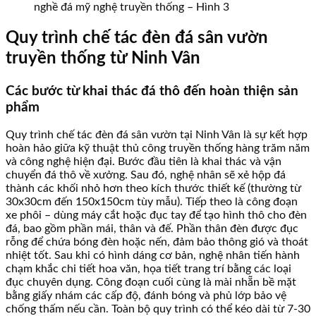
nghề đá mỹ nghệ truyền thống – Hình 3
Quy trình chế tác đèn đá sân vườn
truyền thống từ Ninh Vân
Các bước từ khai thác đá thô đến hoàn thiện sản
phẩm
Quy trình chế tác đèn đá sân vườn tại Ninh Vân là sự kết hợp
hoàn hảo giữa kỹ thuật thủ công truyền thống hàng trăm năm
và công nghệ hiện đại. Bước đầu tiên là khai thác và vận
chuyển đá thô về xưởng. Sau đó, nghệ nhân sẽ xẻ hộp đá
thành các khối nhỏ hơn theo kích thước thiết kế (thường từ
30x30cm đến 150x150cm tùy mẫu). Tiếp theo là công đoạn
xe phôi – dùng máy cắt hoặc đục tay để tạo hình thô cho đèn
đá, bao gồm phần mái, thân và đế. Phần thân đèn được đục
rỗng để chứa bóng đèn hoặc nến, đảm bảo thông gió và thoát
nhiệt tốt. Sau khi có hình dáng cơ bản, nghệ nhân tiến hành
chạm khắc chi tiết hoa văn, họa tiết trang trí bằng các loại
đục chuyên dụng. Công đoạn cuối cùng là mài nhẵn bề mặt
bằng giấy nhám các cấp độ, đánh bóng và phủ lớp bảo vệ
chống thấm nếu cần. Toàn bộ quy trình có thể kéo dài từ 7-30