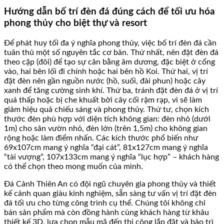
Hướng dẫn bố trí đèn đá đúng cách để tối ưu hóa
phong thủy cho biệt thự và resort
Để phát huy tối đa ý nghĩa phong thủy, việc bố trí đèn đá cần
tuân thủ một số nguyên tắc cơ bản. Thứ nhất, nên đặt đèn đá
theo cặp (đôi) để tạo sự cân bằng âm dương, đặc biệt ở cổng
vào, hai bên lối đi chính hoặc hai bên hồ Koi. Thứ hai, vị trí
đặt đèn nên gần nguồn nước (hồ, suối, đài phun) hoặc cây
xanh để tăng cường sinh khí. Thứ ba, tránh đặt đèn đá ở vị trí
quá thấp hoặc bị che khuất bởi cây cối rậm rạp, vì sẽ làm
giảm hiệu quả chiếu sáng và phong thủy. Thứ tư, chọn kích
thước đèn phù hợp với diện tích không gian: đèn nhỏ (dưới
1m) cho sân vườn nhỏ, đèn lớn (trên 1,5m) cho không gian
rộng hoặc làm điểm nhấn. Các kích thước phổ biến như
69x107cm mang ý nghĩa “đại cát”, 81x127cm mang ý nghĩa
“tài vượng”, 107x133cm mang ý nghĩa “lục hợp” – khách hàng
có thể chọn theo mong muốn của mình.
Đá Cảnh Thiên An có đội ngũ chuyên gia phong thủy và thiết
kế cảnh quan giàu kinh nghiệm, sẵn sàng tư vấn vị trí đặt đèn
đá tối ưu cho từng công trình cụ thể. Chúng tôi không chỉ
bán sản phẩm mà còn đồng hành cùng khách hàng từ khâu
thiết kế 3D, lựa chọn mẫu mã đến thi công lắp đặt và bảo trì