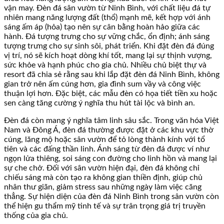
vận may. Đèn đá sân vườn từ Ninh Bình, với chất liệu đá tự
nhiên mang năng lượng đất (thổ) mạnh mẽ, kết hợp với ánh
sáng ấm áp (hỏa) tạo nên sự cân bằng hoàn hảo giữa các
hành. Đá tượng trưng cho sự vững chắc, ổn định; ánh sáng
tượng trưng cho sự sinh sôi, phát triển. Khi đặt đèn đá đúng
vị trí, nó sẽ kích hoạt dòng khí tốt, mang lại sự thịnh vượng,
sức khỏe và hạnh phúc cho gia chủ. Nhiều chủ biệt thự và
resort đã chia sẻ rằng sau khi lắp đặt đèn đá Ninh Bình, không
gian trở nên ấm cúng hơn, gia đình sum vầy và công việc
thuận lợi hơn. Đặc biệt, các mẫu đèn có họa tiết tiền xu hoặc
sen càng tăng cường ý nghĩa thu hút tài lộc và bình an.
Đèn đá còn mang ý nghĩa tâm linh sâu sắc. Trong văn hóa Việt
Nam và Đông Á, đèn đá thường được đặt ở các khu vực thờ
cúng, lăng mộ hoặc sân vườn để tỏ lòng thành kính với tổ
tiên và các đấng thần linh. Ánh sáng từ đèn đá được ví như
ngọn lửa thiêng, soi sáng con đường cho linh hồn và mang lại
sự che chở. Đối với sân vườn hiện đại, đèn đá không chỉ
chiếu sáng mà còn tạo ra không gian thiền định, giúp chủ
nhân thư giãn, giảm stress sau những ngày làm việc căng
thẳng. Sự hiện diện của đèn đá Ninh Bình trong sân vườn còn
thể hiện gu thẩm mỹ tinh tế và sự trân trọng giá trị truyền
thống của gia chủ.