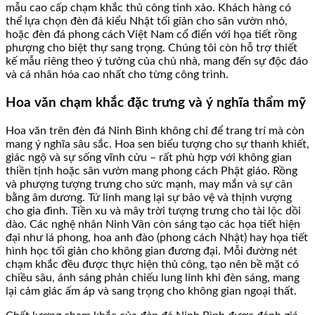
mẫu cao cấp chạm khắc thủ công tinh xảo. Khách hàng có
thể lựa chọn đèn đá kiểu Nhật tối giản cho sân vườn nhỏ,
hoặc đèn đá phong cách Việt Nam cổ điển với họa tiết rồng
phượng cho biệt thự sang trọng. Chúng tôi còn hỗ trợ thiết
kế mẫu riêng theo ý tưởng của chủ nhà, mang đến sự độc đáo
và cá nhân hóa cao nhất cho từng công trình.
Hoa văn chạm khắc đặc trưng và ý nghĩa thẩm mỹ
Hoa văn trên đèn đá Ninh Bình không chỉ để trang trí mà còn
mang ý nghĩa sâu sắc. Hoa sen biểu tượng cho sự thanh khiết,
giác ngộ và sự sống vĩnh cửu – rất phù hợp với không gian
thiền tịnh hoặc sân vườn mang phong cách Phật giáo. Rồng
và phượng tượng trưng cho sức mạnh, may mắn và sự cân
bằng âm dương. Tứ linh mang lại sự bảo vệ và thịnh vượng
cho gia đình. Tiền xu và mây trời tượng trưng cho tài lộc dồi
dào. Các nghệ nhân Ninh Vân còn sáng tạo các họa tiết hiện
đại như lá phong, hoa anh đào (phong cách Nhật) hay họa tiết
hình học tối giản cho không gian đương đại. Mỗi đường nét
chạm khắc đều được thực hiện thủ công, tạo nên bề mặt có
chiều sâu, ánh sáng phản chiếu lung linh khi đèn sáng, mang
lại cảm giác ấm áp và sang trọng cho không gian ngoại thất.