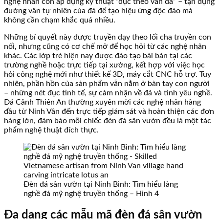
nghệ nhân còn áp dụng kỹ thuật “đục theo vân đá” – tận dụng
đường vân tự nhiên của đá để tạo hiệu ứng độc đáo mà
không cần chạm khắc quá nhiều.
Những bí quyết này được truyền dạy theo lối cha truyền con
nối, nhưng cũng có cơ chế mở để học hỏi từ các nghệ nhân
khác. Các lớp trẻ hiện nay được đào tạo bài bản tại các
trường nghề hoặc trực tiếp tại xưởng, kết hợp với việc học
hỏi công nghệ mới như thiết kế 3D, máy cắt CNC hỗ trợ. Tuy
nhiên, phần hồn của sản phẩm vẫn nằm ở bàn tay con người
– những nét đục tinh tế, sự cảm nhận về đá và tình yêu nghề.
Đá Cảnh Thiên An thường xuyên mời các nghệ nhân hàng
đầu từ Ninh Vân đến trực tiếp giám sát và hoàn thiện các đơn
hàng lớn, đảm bảo mỗi chiếc đèn đá sân vườn đều là một tác
phẩm nghệ thuật đích thực.
Đèn đá sân vườn tại Ninh Bình: Tìm hiểu làng
nghề đá mỹ nghệ truyền thống – Hình 4
Đa dạng các mẫu mã đèn đá sân vườn