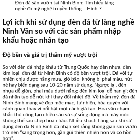
Đèn đá sân vườn tại Ninh Bình: Tìm hiểu làng
nghề đá mỹ nghệ truyền thống – Hình 7
Lợi ích khi sử dụng đèn đá từ làng nghề
Ninh Vân so với các sản phẩm nhập
khẩu hoặc nhân tạo
Độ bền và giá trị thẩm mỹ vượt trội
So với đèn đá nhập khẩu từ Trung Quốc hay đèn nhựa, đèn
kim loại, đèn đá từ Ninh Bình có độ bền vượt trội. Đá vôi tự
nhiên chịu được nắng mưa, gió bão, không bị phai màu, nứt
nẻ hay biến dạng sau 10-20 năm sử dụng. Ngược lại, đèn
nhựa dễ giòn, phai màu dưới nắng; đèn kim loại dễ han gỉ; đèn
đá nhân tạo dễ nứt khi thay đổi nhiệt độ. Về thẩm mỹ, đèn đá
Ninh Bình mang vẻ đẹp mộc mạc, tự nhiên, hòa quyện với
cảnh quan thay vì nổi bật một cách giả tạo. Hoa văn chạm
khắc thủ công tạo chiều sâu và sự sống động mà máy móc
không thể sao chép hoàn hảo. Nhiều khách hàng sau khi sử
dụng đèn đá Ninh Bình đã nhận xét rằng không gian sân vườn
trở nên “sang trọng hơn, gần gũi thiên nhiên hơn và có hồn
hơn”.