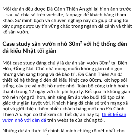
Mỗi dự án đều được Đá Cảnh Thiên An ghi lại hình ảnh trước
– sau và chia sẻ trên website, fanpage để khách hàng tham
khảo. Sự minh bạch và chuyên nghiệp này đã giúp chúng tôi
xây dựng được uy tín vững chắc trong ngành đá cảnh và thiết
kế sân vườn.
Case study sân vườn nhỏ 30m² với hệ thống đèn
đá kiểu Nhật tối giản
Một case study đáng chú ý là dự án sân vườn 30m² tại Biên
Hòa, Đồng Nai. Chủ nhà mong muốn không gian nhỏ gọn
nhưng vẫn sang trọng và dễ bảo trì. Đá Cảnh Thiên An đã
thiết kế hệ thống 6 đèn đá kiểu Nhật cao 80cm, kết hợp sỏi
trắng, cây tre và một hồ nước nhỏ. Toàn bộ công trình hoàn
thành trong 12 ngày với chi phí hợp lý. Kết quả là không gian
trở nên rộng rãi hơn, ánh sáng ấm áp vào buổi tối tạo cảm
giác thư giãn tuyệt vời. Khách hàng đã chia sẻ trên mạng xã
hội và giới thiệu thêm nhiều khách hàng mới cho Đá Cảnh
Thiên An. Bạn có thể xem chi tiết dự án này tại
thiết kế sân
vườn nhỏ với đèn đá
trên website của chúng tôi.
Những dự án thực tế chính là minh chứng rõ nét nhất cho