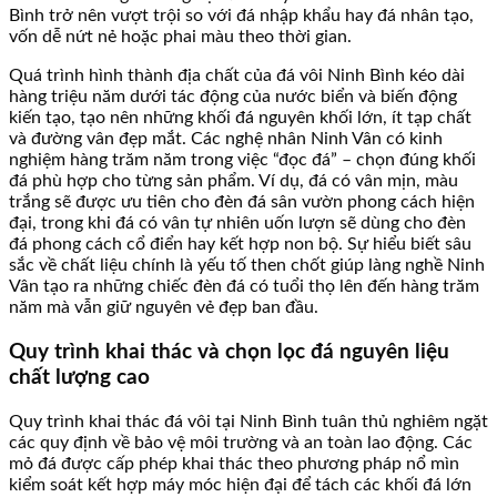
Bình trở nên vượt trội so với đá nhập khẩu hay đá nhân tạo,
vốn dễ nứt nẻ hoặc phai màu theo thời gian.
Quá trình hình thành địa chất của đá vôi Ninh Bình kéo dài
hàng triệu năm dưới tác động của nước biển và biến động
kiến tạo, tạo nên những khối đá nguyên khối lớn, ít tạp chất
và đường vân đẹp mắt. Các nghệ nhân Ninh Vân có kinh
nghiệm hàng trăm năm trong việc “đọc đá” – chọn đúng khối
đá phù hợp cho từng sản phẩm. Ví dụ, đá có vân mịn, màu
trắng sẽ được ưu tiên cho đèn đá sân vườn phong cách hiện
đại, trong khi đá có vân tự nhiên uốn lượn sẽ dùng cho đèn
đá phong cách cổ điển hay kết hợp non bộ. Sự hiểu biết sâu
sắc về chất liệu chính là yếu tố then chốt giúp làng nghề Ninh
Vân tạo ra những chiếc đèn đá có tuổi thọ lên đến hàng trăm
năm mà vẫn giữ nguyên vẻ đẹp ban đầu.
Quy trình khai thác và chọn lọc đá nguyên liệu
chất lượng cao
Quy trình khai thác đá vôi tại Ninh Bình tuân thủ nghiêm ngặt
các quy định về bảo vệ môi trường và an toàn lao động. Các
mỏ đá được cấp phép khai thác theo phương pháp nổ mìn
kiểm soát kết hợp máy móc hiện đại để tách các khối đá lớn