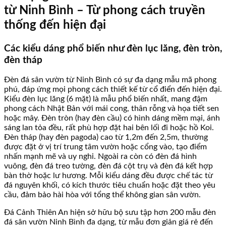
từ Ninh Bình – Từ phong cách truyền
thống đến hiện đại
Các kiểu dáng phổ biến như đèn lục lăng, đèn tròn,
đèn tháp
Đèn đá sân vườn từ Ninh Bình có sự đa dạng mẫu mã phong
phú, đáp ứng mọi phong cách thiết kế từ cổ điển đến hiện đại.
Kiểu đèn lục lăng (6 mặt) là mẫu phổ biến nhất, mang đậm
phong cách Nhật Bản với mái cong, thân rỗng và họa tiết sen
hoặc mây. Đèn tròn (hay đèn cầu) có hình dáng mềm mại, ánh
sáng lan tỏa đều, rất phù hợp đặt hai bên lối đi hoặc hồ Koi.
Đèn tháp (hay đèn pagoda) cao từ 1,2m đến 2,5m, thường
được đặt ở vị trí trung tâm vườn hoặc cổng vào, tạo điểm
nhấn mạnh mẽ và uy nghi. Ngoài ra còn có đèn đá hình
vuông, đèn đá treo tường, đèn đá cột trụ và đèn đá kết hợp
bàn thờ hoặc lư hương. Mỗi kiểu dáng đều được chế tác từ
đá nguyên khối, có kích thước tiêu chuẩn hoặc đặt theo yêu
cầu, đảm bảo hài hòa với tổng thể không gian sân vườn.
Đá Cảnh Thiên An hiện sở hữu bộ sưu tập hơn 200 mẫu đèn
đá sân vườn Ninh Bình đa dạng, từ mẫu đơn giản giá rẻ đến