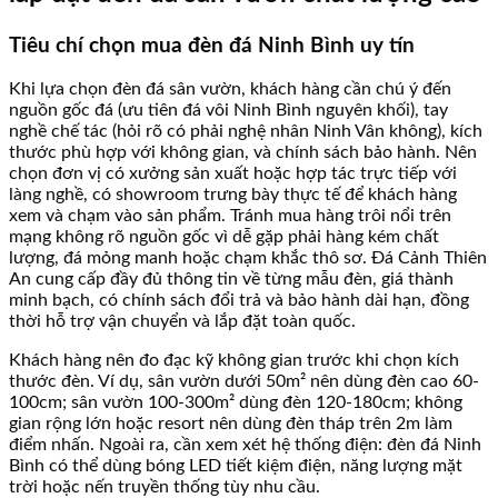
Tiêu chí chọn mua đèn đá Ninh Bình uy tín
Khi lựa chọn đèn đá sân vườn, khách hàng cần chú ý đến
nguồn gốc đá (ưu tiên đá vôi Ninh Bình nguyên khối), tay
nghề chế tác (hỏi rõ có phải nghệ nhân Ninh Vân không), kích
thước phù hợp với không gian, và chính sách bảo hành. Nên
chọn đơn vị có xưởng sản xuất hoặc hợp tác trực tiếp với
làng nghề, có showroom trưng bày thực tế để khách hàng
xem và chạm vào sản phẩm. Tránh mua hàng trôi nổi trên
mạng không rõ nguồn gốc vì dễ gặp phải hàng kém chất
lượng, đá mỏng manh hoặc chạm khắc thô sơ. Đá Cảnh Thiên
An cung cấp đầy đủ thông tin về từng mẫu đèn, giá thành
minh bạch, có chính sách đổi trả và bảo hành dài hạn, đồng
thời hỗ trợ vận chuyển và lắp đặt toàn quốc.
Khách hàng nên đo đạc kỹ không gian trước khi chọn kích
thước đèn. Ví dụ, sân vườn dưới 50m² nên dùng đèn cao 60-
100cm; sân vườn 100-300m² dùng đèn 120-180cm; không
gian rộng lớn hoặc resort nên dùng đèn tháp trên 2m làm
điểm nhấn. Ngoài ra, cần xem xét hệ thống điện: đèn đá Ninh
Bình có thể dùng bóng LED tiết kiệm điện, năng lượng mặt
trời hoặc nến truyền thống tùy nhu cầu.