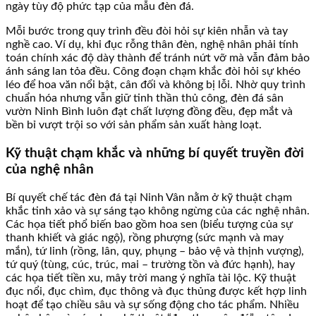
ngày tùy độ phức tạp của mẫu đèn đá.
Mỗi bước trong quy trình đều đòi hỏi sự kiên nhẫn và tay
nghề cao. Ví dụ, khi đục rỗng thân đèn, nghệ nhân phải tính
toán chính xác độ dày thành để tránh nứt vỡ mà vẫn đảm bảo
ánh sáng lan tỏa đều. Công đoạn chạm khắc đòi hỏi sự khéo
léo để hoa văn nổi bật, cân đối và không bị lỗi. Nhờ quy trình
chuẩn hóa nhưng vẫn giữ tinh thần thủ công, đèn đá sân
vườn Ninh Bình luôn đạt chất lượng đồng đều, đẹp mắt và
bền bỉ vượt trội so với sản phẩm sản xuất hàng loạt.
Kỹ thuật chạm khắc và những bí quyết truyền đời
của nghệ nhân
Bí quyết chế tác đèn đá tại Ninh Vân nằm ở kỹ thuật chạm
khắc tinh xảo và sự sáng tạo không ngừng của các nghệ nhân.
Các họa tiết phổ biến bao gồm hoa sen (biểu tượng của sự
thanh khiết và giác ngộ), rồng phượng (sức mạnh và may
mắn), tứ linh (rồng, lân, quy, phụng – bảo vệ và thịnh vượng),
tứ quý (tùng, cúc, trúc, mai – trường tồn và đức hạnh), hay
các họa tiết tiền xu, mây trời mang ý nghĩa tài lộc. Kỹ thuật
đục nổi, đục chìm, đục thông và đục thủng được kết hợp linh
hoạt để tạo chiều sâu và sự sống động cho tác phẩm. Nhiều