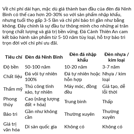
Về chi phí dài hạn, mặc dù giá thành ban đầu của đèn đá Ninh
Bình có thể cao hơn 20-30% so với sản phẩm nhập khẩu,
nhưng tuổi thọ gấp 3-5 lần và chi phí bảo trì gần như bằng
không. Đây chính là sự đầu tư thông minh cho những ai trân
trọng chất lượng và giá trị bền vững. Đá Cảnh Thiên An cam
kết bảo hành sản phẩm từ 5-10 năm tùy loại, hỗ trợ bảo trì
trọn đời với chi phí ưu đãi.
Đèn đá nhập
Đèn nhựa /
Tiêu chí
Đèn đá Ninh Bình
khẩu
kim loại
Độ bền
50-100 năm
10-20 năm
3-7 năm
Đá vôi tự nhiên
Đá tự nhiên hoặc
Nhựa / kim
Chất liệu
100%
hỗn hợp
loại
Thủ công tinh
Máy móc, đồng
Giả tạo, dễ
Thẩm mỹ
xảo, tự nhiên
đều
lỗi thời
Phong
Cao (năng lượng
Trung bình
Thấp
thủy
đất + hỏa)
Gần như không
Thường
Bảo trì
Thường xuyên
cần
xuyên
Giá trị
Di sản quốc gia
Không có
Không có
văn hóa