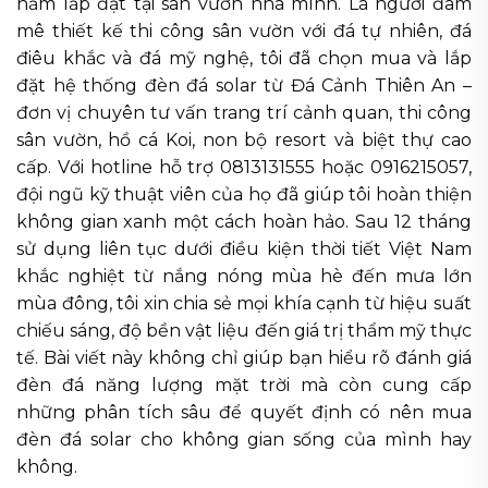
năm lắp đặt tại sân vườn nhà mình. Là người đam
mê thiết kế thi công sân vườn với đá tự nhiên, đá
điêu khắc và đá mỹ nghệ, tôi đã chọn mua và lắp
đặt hệ thống đèn đá solar từ Đá Cảnh Thiên An –
đơn vị chuyên tư vấn trang trí cảnh quan, thi công
sân vườn, hồ cá Koi, non bộ resort và biệt thự cao
cấp. Với hotline hỗ trợ 0813131555 hoặc 0916215057,
đội ngũ kỹ thuật viên của họ đã giúp tôi hoàn thiện
không gian xanh một cách hoàn hảo. Sau 12 tháng
sử dụng liên tục dưới điều kiện thời tiết Việt Nam
khắc nghiệt từ nắng nóng mùa hè đến mưa lớn
mùa đông, tôi xin chia sẻ mọi khía cạnh từ hiệu suất
chiếu sáng, độ bền vật liệu đến giá trị thẩm mỹ thực
tế. Bài viết này không chỉ giúp bạn hiểu rõ đánh giá
đèn đá năng lượng mặt trời mà còn cung cấp
những phân tích sâu để quyết định có nên mua
đèn đá solar cho không gian sống của mình hay
không.