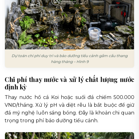
Dự toán chi phí duy trì và bảo dưỡng tiểu cảnh gầm cầu thang
hàng tháng – Hình 9
Chi phí thay nước và xử lý chất lượng nước
định kỳ
Thay nước hồ cá Koi hoặc suối đá chiếm 500.000
VNĐ/tháng. Xử lý pH và diệt rêu là bắt buộc để giữ
đá mỹ nghệ luôn sáng bóng. Đây là khoản chi quan
trọng trong phí bảo dưỡng tiểu cảnh.