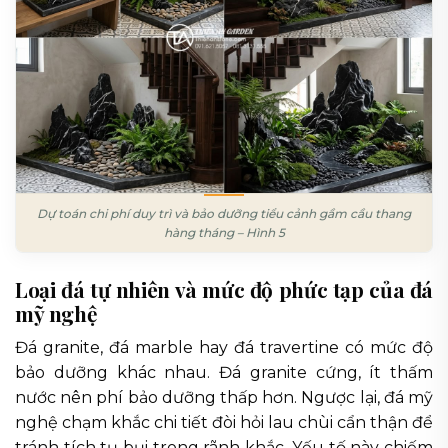
Dự toán chi phí duy trì và bảo dưỡng tiểu cảnh gầm cầu thang
hàng tháng – Hình 5
Loại đá tự nhiên và mức độ phức tạp của đá
mỹ nghệ
Đá granite, đá marble hay đá travertine có mức độ
bảo dưỡng khác nhau. Đá granite cứng, ít thấm
nước nên phí bảo dưỡng thấp hơn. Ngược lại, đá mỹ
nghệ chạm khắc chi tiết đòi hỏi lau chùi cẩn thận để
tránh tích tụ bụi trong rãnh khắc. Yếu tố này chiếm