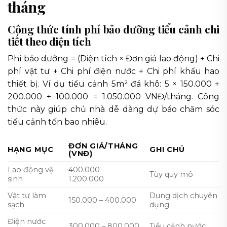
tháng
Công thức tính phí bảo dưỡng tiểu cảnh chi
tiết theo diện tích
Phí bảo dưỡng = (Diện tích × Đơn giá lao động) + Chi
phí vật tư + Chi phí điện nước + Chi phí khấu hao
thiết bị. Ví dụ tiểu cảnh 5m² đá khô: 5 × 150.000 +
200.000 + 100.000 = 1.050.000 VNĐ/tháng. Công
thức này giúp chủ nhà dễ dàng dự báo chăm sóc
tiểu cảnh tốn bao nhiêu.
ĐƠN GIÁ/THÁNG
HẠNG MỤC
GHI CHÚ
(VNĐ)
Lao động vệ
400.000 –
Tùy quy mô
sinh
1.200.000
Vật tư làm
Dung dịch chuyên
150.000 – 400.000
sạch
dụng
Điện nước
300.000 – 800.000
Tiểu cảnh nước