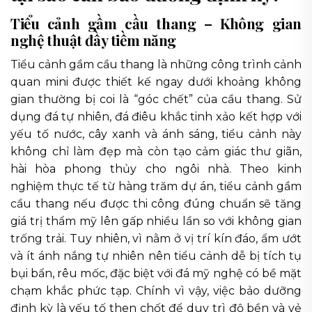
Tiểu cảnh gầm cầu thang – Không gian
nghệ thuật đầy tiềm năng
Tiểu cảnh gầm cầu thang là những công trình cảnh
quan mini được thiết kế ngay dưới khoảng không
gian thường bị coi là “góc chết” của cầu thang. Sử
dụng đá tự nhiên, đá điêu khắc tinh xảo kết hợp với
yếu tố nước, cây xanh và ánh sáng, tiểu cảnh này
không chỉ làm đẹp mà còn tạo cảm giác thư giãn,
hài hòa phong thủy cho ngôi nhà. Theo kinh
nghiệm thực tế từ hàng trăm dự án, tiểu cảnh gầm
cầu thang nếu được thi công đúng chuẩn sẽ tăng
giá trị thẩm mỹ lên gấp nhiều lần so với không gian
trống trải. Tuy nhiên, vì nằm ở vị trí kín đáo, ẩm ướt
và ít ánh nắng tự nhiên nên tiểu cảnh dễ bị tích tụ
bụi bẩn, rêu mốc, đặc biệt với đá mỹ nghệ có bề mặt
chạm khắc phức tạp. Chính vì vậy, việc bảo dưỡng
định kỳ là yếu tố then chốt để duy trì độ bền và vẻ