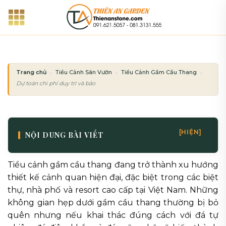
Bỏ
qua
nội
dung
Trang chủ
Tiểu Cảnh Sân Vườn
Tiểu Cảnh Gầm Cầu Thang
Dự toán chi phí duy trì và bảo dưỡng tiểu cảnh gầm cầu thang hàng tháng
[HIỆN]
NỘI DUNG BÀI VIẾT
Tiểu cảnh gầm cầu thang đang trở thành xu hướng
thiết kế cảnh quan hiện đại, đặc biệt trong các biệt
thự, nhà phố và resort cao cấp tại Việt Nam. Những
không gian hẹp dưới gầm cầu thang thường bị bỏ
quên nhưng nếu khai thác đúng cách với đá tự