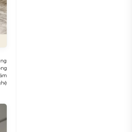
óng
ong
iảm
ghệ