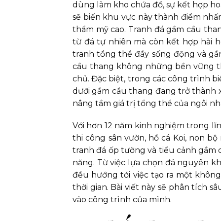
dùng làm kho chứa đồ, sự kết hợp ho
sẽ biến khu vực này thành điểm nhấn
thẩm mỹ cao. Tranh đá gầm cầu than
từ đá tự nhiên mà còn kết hợp hài h
tranh tổng thể đầy sống động và gần 
cầu thang không những bền vững the
chủ. Đặc biệt, trong các công trình b
dưới gầm cầu thang đang trở thành x
nâng tầm giá trị tổng thể của ngôi nh
Với hơn 12 năm kinh nghiệm trong lĩn
thi công sân vườn, hồ cá Koi, non bộ 
tranh đá ốp tường và tiểu cảnh gầm c
năng. Từ việc lựa chọn đá nguyên khố
đều hướng tới việc tạo ra một không
thời gian. Bài viết này sẽ phân tích 
vào công trình của mình.