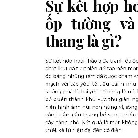
Sự kết hợp h
ốp tường và
thang là gì?
Sự kết hợp hoàn hảo giữa tranh đá ố
chất liệu đá tự nhiên để tạo nên mộ
ốp bằng những tấm đá được chạm khắ
mạch với các yếu tố tiểu cảnh như h
không phải là hai yếu tố riêng lẻ m
bỏ quên thành khu vực thư giãn, ng
hiện hình ảnh núi non hùng vĩ, sông 
cảnh gầm cầu thang bổ sung chiều 
cây cảnh nhỏ. Kết quả là một khôn
thiết kế từ hiện đại đến cổ điển.