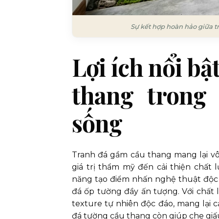
Sự kết hợp hoàn hảo giữa t
Lợi ích nổi bậ
thang trong 
sống
Tranh đá gầm cầu thang mang lại vô s
giá trị thẩm mỹ đến cải thiện chất
năng tạo điểm nhấn nghệ thuật độc 
đá ốp tường đầy ấn tượng. Với chất 
texture tự nhiên độc đáo, mang lại cả
đá tường cầu thang còn giúp che giấ