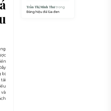
đá
Trần Thị Minh Thư
trong
Bảng hiệu đá lũa đen
u
ụng
ược
iền
Đây
 bị
tái
iểu
 và
ách