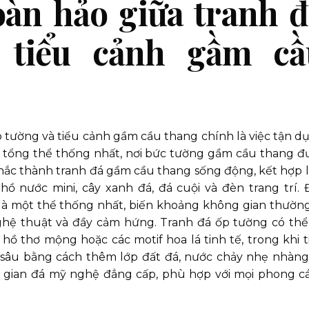
oàn hảo giữa tranh 
 tiểu cảnh gầm cầ
p tường và tiểu cảnh gầm cầu thang chính là việc tận d
t tổng thể thống nhất, nơi bức tường gầm cầu thang đ
c thành tranh đá gầm cầu thang sống động, kết hợp l
ồ nước mini, cây xanh đá, đá cuội và đèn trang trí. 
à là một thể thống nhất, biến khoảng không gian thường
hệ thuật và đầy cảm hứng. Tranh đá ốp tường có thể 
hồ thơ mộng hoặc các motif hoa lá tinh tế, trong khi t
sâu bằng cách thêm lớp đất đá, nước chảy nhẹ nhàng
g gian đá mỹ nghệ đẳng cấp, phù hợp với mọi phong c