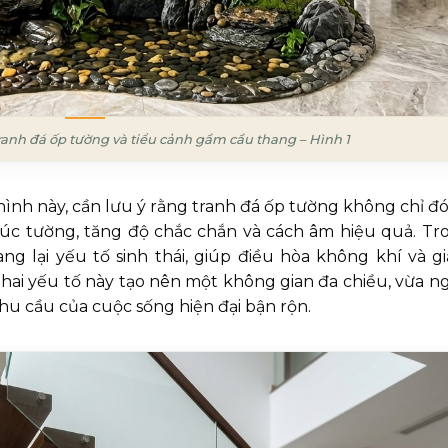
ranh đá ốp tường và tiểu cảnh gầm cầu thang – Hình 1
hình này, cần lưu ý rằng tranh đá ốp tường không chỉ đ
 trúc tường, tăng độ chắc chắn và cách âm hiệu quả. Tr
g lại yếu tố sinh thái, giúp điều hòa không khí và g
 hai yếu tố này tạo nên một không gian đa chiều, vừa n
hu cầu của cuộc sống hiện đại bận rộn.