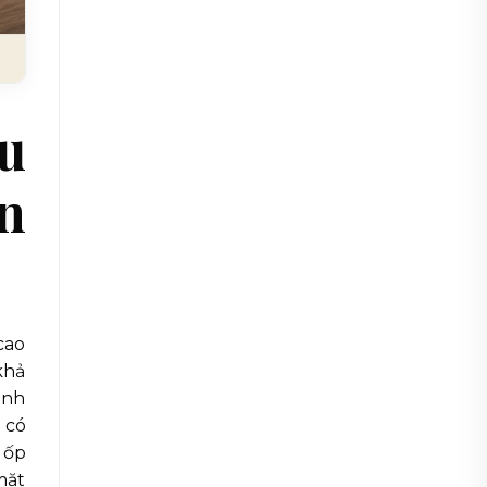
ầu
n
cao
khả
anh
 có
 ốp
mặt