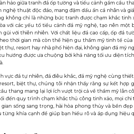
àn hảo giữa tranh đá ốp tường và tiểu cảnh gầm cầu th
 nghệ thuật độc đáo, mang đậm dấu ấn cá nhân và giá 
g không chỉ là những bức tranh được chạm khắc tinh 
òa với các yếu tố tiểu cảnh đá mỹ nghệ, tạo nên một 
gũi với thiên nhiên. Với chất liệu đá cao cấp, ốp đá tư
o thời gian mà còn thể hiện gu thẩm mỹ tinh tế của 
iệt thự, resort hay nhà phố hiện đại, không gian đá mỹ n
u hướng được ưa chuộng bởi khả năng tối ưu diện tích
à.
h vực đá tự nhiên, đá điêu khắc, đá mỹ nghệ cùng thiết
resort, biệt thự, chúng tôi nhận thấy rằng sự kết hợp g
ầu thang mang lại lợi ích vượt trội cả về thẩm mỹ lẫn c
i đến quy trình chạm khắc thủ công tinh xảo, mọi chi t
 gian sống sang trọng, hài hòa phong thủy và bền đẹp 
sâu từng khía cạnh để giúp bạn hiểu rõ và áp dụng hiệu 