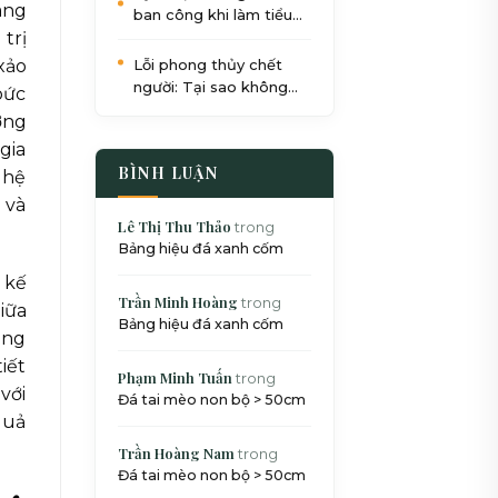
ang
ban công khi làm tiểu
trị
cảnh: Quy trình 5 bước
chuẩn SEO
xảo
Lỗi phong thủy chết
người: Tại sao không
bức
nên đặt bể cá dưới gầm
ờng
cầu thang?
gia
BÌNH LUẬN
ghệ
 và
Lê Thị Thu Thảo
trong
Bảng hiệu đá xanh cốm
 kế
Trần Minh Hoàng
trong
iữa
Bảng hiệu đá xanh cốm
ông
iết
Phạm Minh Tuấn
trong
với
Đá tai mèo non bộ > 50cm
quả
Trần Hoàng Nam
trong
Đá tai mèo non bộ > 50cm