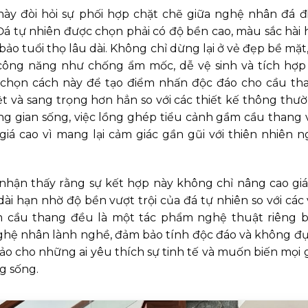
này đòi hỏi sự phối hợp chặt chẽ giữa nghệ nhân đá đ
Đá tự nhiên được chọn phải có độ bền cao, màu sắc hài 
o tuổi thọ lâu dài. Không chỉ dừng lại ở vẻ đẹp bề mặt,
công năng như chống ẩm mốc, dễ vệ sinh và tích hợp
ã chọn cách này để tạo điểm nhấn độc đáo cho cầu th
ệt và sang trọng hơn hẳn so với các thiết kế thông thườ
ng gian sống, việc lồng ghép tiểu cảnh gầm cầu thang 
á cao vì mang lại cảm giác gần gũi với thiên nhiên n
nhận thấy rằng sự kết hợp này không chỉ nâng cao giá 
ài hạn nhờ độ bền vượt trội của đá tự nhiên so với các 
m cầu thang đều là một tác phẩm nghệ thuật riêng bi
ghệ nhân lành nghề, đảm bảo tính độc đáo và không đ
hảo cho những ai yêu thích sự tinh tế và muốn biến mọi 
g sống.