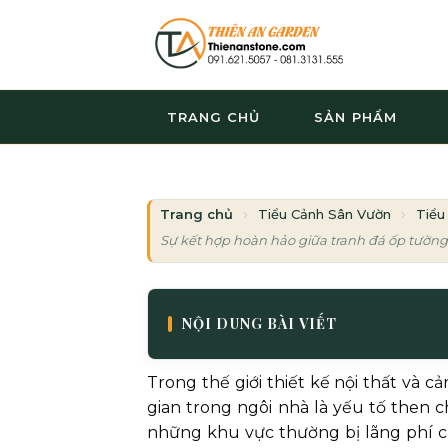
Bỏ
qua
nội
dung
TRANG CHỦ
SẢN PHẨM
Trang chủ
Tiểu Cảnh Sân Vườn
Tiểu
Sự kết hợp hoàn hảo giữa tranh đá ốp tườn
NỘI DUNG BÀI VIẾT
Trong thế giới thiết kế nội thất và c
gian trong ngôi nhà là yếu tố then 
những khu vực thường bị lãng phí c