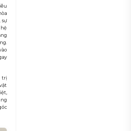
iêu
hòa
 sự
 hệ
ang
ng.
vào
gay
trị
vật
ệt,
ụng
góc