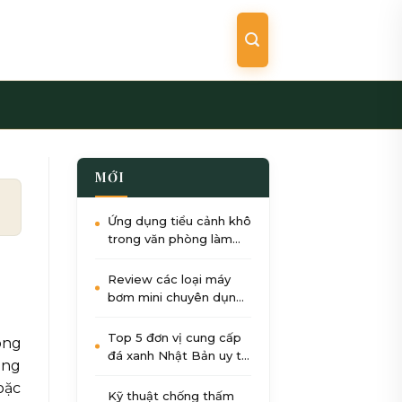
MỚI
Ứng dụng tiểu cảnh khô
trong văn phòng làm
việc: Giảm stress, tăng
năng suất
Review các loại máy
bơm mini chuyên dụng
cho tiểu cảnh nước góc
sân
Top 5 đơn vị cung cấp
ông
đá xanh Nhật Bản uy tín
ong
nhất tại Việt Nam 2026
oặc
Kỹ thuật chống thấm