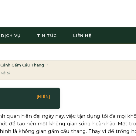
DỊCH VỤ
TIN TỨC
LIÊN HỆ
 Cảnh Gầm Cầu Thang
g và tiểu cảnh gầm cầu thang
[HIỆN]
ảnh quan hiện đại ngày nay, việc tận dụng tối đa mọi kh
chốt để tạo nên một không gian sống hoàn hảo. Một tr
hính là không gian gầm cầu thang. Thay vì để trống h