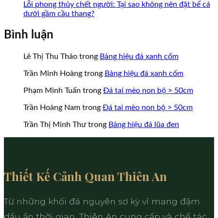
Lỗi phong thủy chết người: Tại sao không nên đặt bể cá
dưới gầm cầu thang?
Bình luận
Lê Thị Thu Thảo
trong
Bảng hiệu đá xanh cốm
Trần Minh Hoàng
trong
Bảng hiệu đá xanh cốm
Phạm Minh Tuấn
trong
Đá tai mèo non bộ > 50cm
Trần Hoàng Nam
trong
Đá tai mèo non bộ > 50cm
Trần Thị Minh Thư
trong
Bảng hiệu đá lũa đen
Thiết Kế Cảnh Quan Thiên An
Từ những khối đá nguyên sơ kỳ vĩ mang đậm
dấu ấn thời gian, Thiên An cung cấp và chế tác