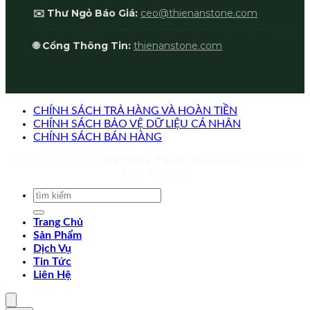
✉️ Thư Ngỏ Báo Giá:
ceo@thienanstone.com
🌐 Cổng Thông Tin:
thienanstone.com
CHÍNH SÁCH TRẢ HÀNG VÀ HOÀN TIỀN
CHÍNH SÁCH BẢO VỆ DỮ LIỆU CÁ NHÂN
CHÍNH SÁCH BÁN HÀNG
Copyright © 2026
Đá Nghệ Thuật Thiên An
. Mọi quyền
được bảo lưu.
Trang Chủ
Sản Phẩm
Dịch Vụ
Tin Tức
Liên Hệ