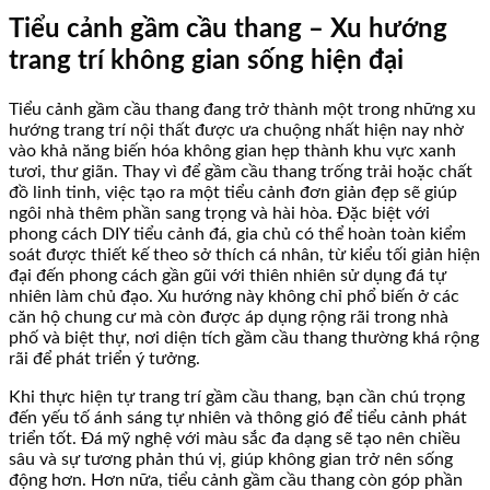
Tiểu cảnh gầm cầu thang – Xu hướng
trang trí không gian sống hiện đại
Tiểu cảnh gầm cầu thang đang trở thành một trong những xu
hướng trang trí nội thất được ưa chuộng nhất hiện nay nhờ
vào khả năng biến hóa không gian hẹp thành khu vực xanh
tươi, thư giãn. Thay vì để gầm cầu thang trống trải hoặc chất
đồ linh tinh, việc tạo ra một tiểu cảnh đơn giản đẹp sẽ giúp
ngôi nhà thêm phần sang trọng và hài hòa. Đặc biệt với
phong cách DIY tiểu cảnh đá, gia chủ có thể hoàn toàn kiểm
soát được thiết kế theo sở thích cá nhân, từ kiểu tối giản hiện
đại đến phong cách gần gũi với thiên nhiên sử dụng đá tự
nhiên làm chủ đạo. Xu hướng này không chỉ phổ biến ở các
căn hộ chung cư mà còn được áp dụng rộng rãi trong nhà
phố và biệt thự, nơi diện tích gầm cầu thang thường khá rộng
rãi để phát triển ý tưởng.
Khi thực hiện tự trang trí gầm cầu thang, bạn cần chú trọng
đến yếu tố ánh sáng tự nhiên và thông gió để tiểu cảnh phát
triển tốt. Đá mỹ nghệ với màu sắc đa dạng sẽ tạo nên chiều
sâu và sự tương phản thú vị, giúp không gian trở nên sống
động hơn. Hơn nữa, tiểu cảnh gầm cầu thang còn góp phần