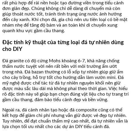
rất phù hợp để rải nền hoặc tạo đường viền trong tiểu cảnh
đơn giản đẹp. Chúng không chỉ dễ dàng di chuyển mà còn
giúp thoát nước tốt, tránh tình trạng úng nước ảnh hưởng
đến cây xanh. Khi chọn đá, gia chủ nên ưu tiên loại có bề mặt
nhám nhẹ để tăng độ bám và an toàn khi di chuyển xung
quanh khu vực gầm cầu thang.
Đặc tính kỹ thuật của từng loại đá tự nhiên dùng
cho DIY
Đá granite có độ cứng Mohs khoảng 6-7, khả năng chống
thấm nước tuyệt vời nên rất bền với môi trường ẩm ướt
trong nhà. Đá bazan thường có lỗ xốp tự nhiên giúp giữ ẩm
cho cây trồng, hỗ trợ tốt cho hướng dẫn làm vườn mini. Đá
mỹ nghệ được chế tác từ đá tự nhiên nguyên khối nên giữ
được màu sắc lâu dài mà không phai theo thời gian. Việc hiểu
rõ đặc tính này sẽ giúp bạn chọn đúng vật liệu cho tự trang trí
gầm cầu thang, đảm bảo tiểu cảnh đẹp và bền vững.
Ngoài ra, đá cảnh nhân tạo hoặc đá composite cũng có thể
kết hợp để giảm chi phí nhưng vẫn giữ được vẻ đẹp tự nhiên.
Tuy nhiên, để đạt chuẩn thẩm mỹ cao nhất, đá tự nhiên vẫn là
lựa chọn tối ưu nhất cho các dự án DIY tiểu cảnh đá.