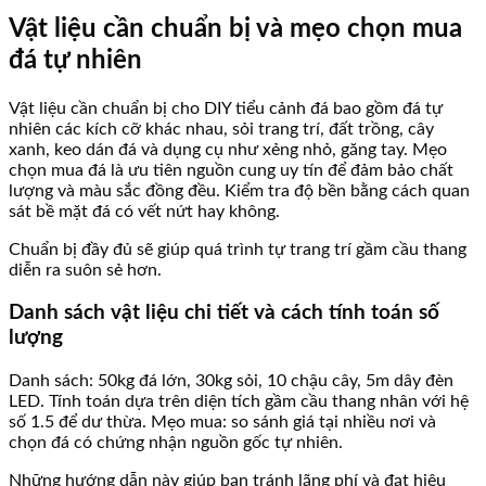
Vật liệu cần chuẩn bị và mẹo chọn mua
đá tự nhiên
Vật liệu cần chuẩn bị cho DIY tiểu cảnh đá bao gồm đá tự
nhiên các kích cỡ khác nhau, sỏi trang trí, đất trồng, cây
xanh, keo dán đá và dụng cụ như xẻng nhỏ, găng tay. Mẹo
chọn mua đá là ưu tiên nguồn cung uy tín để đảm bảo chất
lượng và màu sắc đồng đều. Kiểm tra độ bền bằng cách quan
sát bề mặt đá có vết nứt hay không.
Chuẩn bị đầy đủ sẽ giúp quá trình tự trang trí gầm cầu thang
diễn ra suôn sẻ hơn.
Danh sách vật liệu chi tiết và cách tính toán số
lượng
Danh sách: 50kg đá lớn, 30kg sỏi, 10 chậu cây, 5m dây đèn
LED. Tính toán dựa trên diện tích gầm cầu thang nhân với hệ
số 1.5 để dư thừa. Mẹo mua: so sánh giá tại nhiều nơi và
chọn đá có chứng nhận nguồn gốc tự nhiên.
Những hướng dẫn này giúp bạn tránh lãng phí và đạt hiệu