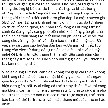
thư giãn và gần gũi với thiên nhiên. Đặc biệt, vị trí gầm cầu
thang thường bị bỏ qua do tính chất hẹp và khuất bóng
nhưng lại là nơi lý tưởng để thực hiện tự trang trí gầm cầu
thang với các mẫu tiểu cảnh đơn giản đẹp. Là một chuyên gia
SEO với hơn 12 năm kinh nghiệm trong lĩnh vực đá tự nhiên
và thiết kế cảnh quan, tôi nhận thấy rằng xu hướng DIY tiểu
cảnh đá đang ngày càng phổ biến nhờ khả năng giúp gia chủ
thể hiện cá tính sáng tạo, tiết kiệm chi phí đáng kể so với thi
công chuyên nghiệp mà vẫn đảm bảo tính thẩm mỹ cao. Bài
viết này sẽ cung cấp hướng dẫn làm vườn mini chi tiết, tập
trung vào việc sử dụng đá tự nhiên, đá điêu khắc và đá mỹ
nghệ để biến gầm cầu thang thành một tiểu cảnh gầm cầu
thang đầy sức sống, phù hợp cho những gia chủ yêu thích tự
tay làm nên mọi thứ.
Việc áp dụng DIY tiểu cảnh đá không chỉ giúp cải thiện không
khí trong nhà mà còn tạo ra một không gian xanh mát ngay
giữa lòng đô thị. Với chi phí vật liệu hợp lý và quy trình thực
hiện đơn giản, bất kỳ ai cũng có thể tự tay thiết kế và thi công
mà không cần kinh nghiệm chuyên sâu. Chúng ta sẽ khám phá
sâu từ khái niệm cơ bản đến các bước thực hiện cụ thể, đảm
bảo bạn có thể tự trang trí gầm cầu thang một cách hoàn hảo
nhất.