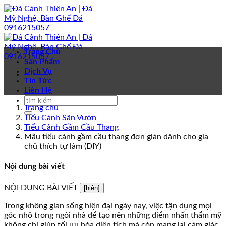
Bỏ
qua
nội
dung
Trang Chủ
Sản Phẩm
Dịch Vụ
Tin Tức
Liên Hệ
Trang chủ
Tiểu Cảnh Sân Vườn
Tiểu Cảnh Gầm Cầu Thang
Mẫu tiểu cảnh gầm cầu thang đơn giản dành cho gia
chủ thích tự làm (DIY)
Nội dung bài viết
NỘI DUNG BÀI VIẾT
[hiện]
Trong không gian sống hiện đại ngày nay, việc tận dụng mọi
góc nhỏ trong ngôi nhà để tạo nên những điểm nhấn thẩm mỹ
không chỉ giúp tối ưu hóa diện tích mà còn mang lại cảm giác