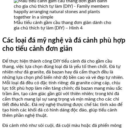
Mẫu tiểu cảnh gầm cầu thang đơn giản dành cho
gia chủ thích tự làm (DIY) – Hình 4
Các loại đá mỹ nghệ và đá cảnh phù hợp
cho tiểu cảnh đơn giản
Để thực hiện thành công DIY tiểu cảnh đá cho gầm cầu
thang, việc lựa chọn đúng loại đá là yếu tố then chốt. Đá tự
nhiên như đá granite, đá bazan hay đá cẩm thạch đều là
những lựa chọn phổ biến nhờ độ bền cao và vẻ đẹp tự nhiên.
Mỗi loại đá đều có đặc tính riêng: đá granite cứng cáp, chịu
lực tốt phù hợp làm nền tảng chính; đá bazan mang màu sắc
trầm ấm, tạo cảm giác gần gũi với thiên nhiên; trong khi đá
cẩm thạch mang lại sự sang trọng và mịn màng cho các chi
tiết điêu khắc. Đá mỹ nghệ thường được chế tác tinh xảo để
tạo hình các khối đá có hình dáng độc đáo, giúp tiểu cảnh
thêm phần nghệ thuật.
Đá cảnh nhỏ như sỏi cuội, đá cuội màu hoặc đá phiến mỏng