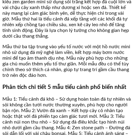
kiểu zen garden mini sử dụng sỏi trắng kết hợp đá cuội lớn và
vài chậu cây xanh thấp như dương xỉ hoặc sen đá. Thiết kế
này mang lại cảm giác bình yên, dễ thực hiện chỉ trong vài
giờ. Mẫu thứ hai là tiểu cảnh đá xếp tầng với các khối đá tự
nhiên xếp chồng tạo chiều sâu, xen kẽ cây leo nhỏ để tăng
tính sinh động. Đây là lựa chọn lý tưởng cho không gian hẹp
dưới cầu thang thẳng.
Mẫu thứ ba tập trung vào yếu tố nước với một hồ nước mini
nhỏ sử dụng đá mỹ nghệ làm viền, kết hợp máy bơm nước
mini để tạo âm thanh dịu nhẹ. Mẫu này phù hợp cho những
gia chủ muốn thêm yếu tố thư giãn. Mỗi mẫu đều có thể tùy
chỉnh theo sở thích cá nhân, giúp tự trang trí gầm cầu thang
trở nên độc đáo hơn.
Phân tích chi tiết 5 mẫu tiểu cảnh phổ biến nhất
Mẫu 1: Tiểu cảnh đá khô – Sử dụng hoàn toàn đá tự nhiên và
sỏi không cần tưới nước thường xuyên, phù hợp cho người
bận rộn. Mẫu 2: Vườn đá xanh – Kết hợp cây cỏ nhân tạo
hoặc thật với đá phiến tạo cảm giác tươi mới. Mẫu 3: Tiểu
cảnh núi non thu nhỏ – Sử dụng đá điêu khắc tạo hình núi
nhỏ dưới gầm cầu thang. Mẫu 4: Zen stone path – Đường đá
sỏi dẫn lối với vài chậu bonsai. Mẫu 5: Tiểu cảnh ánh sáng –