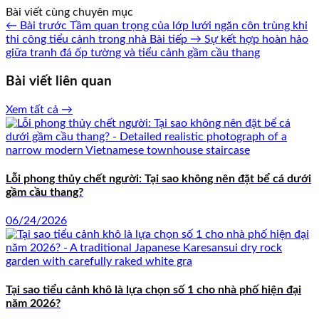
Bài viết cùng chuyên mục
← Bài trước
Tầm quan trọng của lớp lưới ngăn côn trùng khi
thi công tiểu cảnh trong nhà
Bài tiếp →
Sự kết hợp hoàn hảo
giữa tranh đá ốp tường và tiểu cảnh gầm cầu thang
Bài viết liên quan
Xem tất cả →
Lỗi phong thủy chết người: Tại sao không nên đặt bể cá dưới
gầm cầu thang?
06/24/2026
Tại sao tiểu cảnh khô là lựa chọn số 1 cho nhà phố hiện đại
năm 2026?