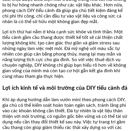
lo bị hư hỏng nhanh chóng như các vật liệu khác. Hơn nữa,
phong cách DIY tiểu cảnh đá giúp gia chủ tiết kiệm đáng kể
chi phí thi công, chỉ cần đầu tư vào vật liệu và công sức cá
nhân là có thể sở hữu một không gian đẹp mắt.
Lợi ích thứ hai nằm ở khía cạnh sức khỏe và tinh thần. Một
tiểu cảnh gầm cầu thang được thiết kế tốt sẽ cải thiện chất
lượng không khí, tạo cảm giác thư giãn và giảm stress sau
những ngày làm việc mệt mỏi. Đá mỹ nghệ với màu sắc tự
nhiên còn giúp cân bằng phong thủy, mang lại may mắn và
năng lượng tích cực cho gia đình. So với việc thuê dịch vụ
chuyên nghiệp, DIY không chỉ giúp bạn hiểu rõ hơn về không
gian sống của mình mà còn tạo cơ hội gắn kết gia đình khi
cùng nhau tham gia thực hiện.
Lợi ích kinh tế và môi trường của DIY tiểu cảnh đá
Khi áp dụng hướng dẫn làm vườn mini theo phong cách DIY,
gia chủ có thể kiểm soát hoàn toàn ngân sách, tránh lãng phí
vào các khoản không cần thiết. Đá tự nhiên là vật liệu thân
thiện với môi trường, có nguồn gốc bền vững và có thể tái sử
dụng nếu cần thay đổi thiết kế sau này. Việc tự trang trí gầm
cầu thang còn giúp giảm thiểu rác thải xây dựng so với các