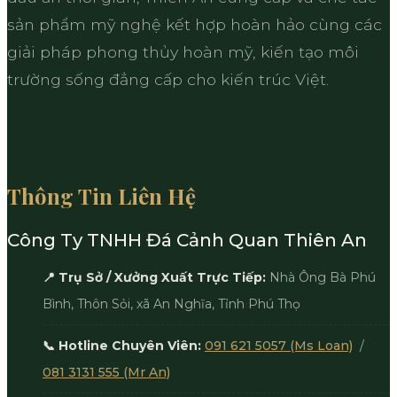
sản phẩm mỹ nghệ kết hợp hoàn hảo cùng các
giải pháp phong thủy hoàn mỹ, kiến tạo môi
trường sống đẳng cấp cho kiến trúc Việt.
Thông Tin Liên Hệ
Công Ty TNHH Đá Cảnh Quan Thiên An
📍 Trụ Sở / Xưởng Xuất Trực Tiếp:
Nhà Ông Bà Phú
Bình, Thôn Sỏi, xã An Nghĩa, Tỉnh Phú Thọ
📞 Hotline Chuyên Viên:
091 621 5057 (Ms Loan)
/
081 3131 555 (Mr An)