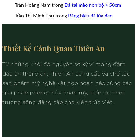
Trần Hoàng Nam
trong
Đá tai mèo non bộ > 50cm
Trần Thị Minh Thư
trong
Bảng hiệu đá lũa đen
Thiết Kế Cảnh Quan Thiên An
Từ những khối đá nguyên sơ kỳ vĩ mang đậm
dấu ấn thời gian, Thiên An cung cấp và chế tác
sản phẩm mỹ nghệ kết hợp hoàn hảo cùng các
giải pháp phong thủy hoàn mỹ, kiến tạo môi
trường sống đẳng cấp cho kiến trúc Việt.