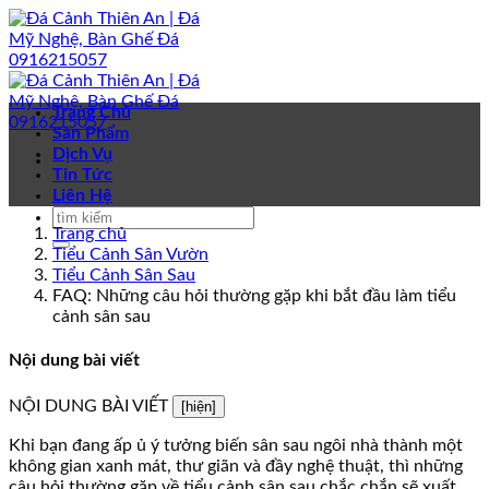
Bỏ
qua
nội
dung
Trang Chủ
Sản Phẩm
Dịch Vụ
Tin Tức
Liên Hệ
Trang chủ
Tiểu Cảnh Sân Vườn
Tiểu Cảnh Sân Sau
FAQ: Những câu hỏi thường gặp khi bắt đầu làm tiểu
cảnh sân sau
Nội dung bài viết
NỘI DUNG BÀI VIẾT
[hiện]
Khi bạn đang ấp ủ ý tưởng biến sân sau ngôi nhà thành một
không gian xanh mát, thư giãn và đầy nghệ thuật, thì những
câu hỏi thường gặp về tiểu cảnh sân sau chắc chắn sẽ xuất