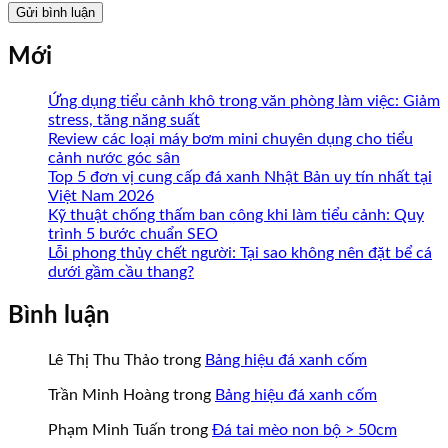
Mới
Ứng dụng tiểu cảnh khô trong văn phòng làm việc: Giảm
stress, tăng năng suất
Review các loại máy bơm mini chuyên dụng cho tiểu
cảnh nước góc sân
Top 5 đơn vị cung cấp đá xanh Nhật Bản uy tín nhất tại
Việt Nam 2026
Kỹ thuật chống thấm ban công khi làm tiểu cảnh: Quy
trình 5 bước chuẩn SEO
Lỗi phong thủy chết người: Tại sao không nên đặt bể cá
dưới gầm cầu thang?
Bình luận
Lê Thị Thu Thảo
trong
Bảng hiệu đá xanh cốm
Trần Minh Hoàng
trong
Bảng hiệu đá xanh cốm
Phạm Minh Tuấn
trong
Đá tai mèo non bộ > 50cm