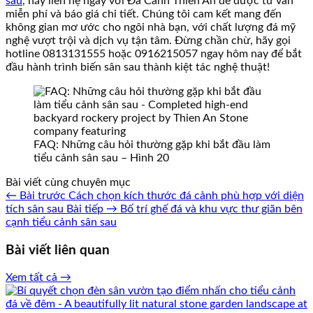
sau
, hãy liên hệ ngay với Đá Cảnh Thiên An để được tư vấn
miễn phí và báo giá chi tiết. Chúng tôi cam kết mang đến
không gian mơ ước cho ngôi nhà bạn, với chất lượng đá mỹ
nghệ vượt trội và dịch vụ tận tâm. Đừng chần chừ, hãy gọi
hotline 0813131555 hoặc 0916215057 ngay hôm nay để bắt
đầu hành trình biến sân sau thành kiệt tác nghệ thuật!
FAQ: Những câu hỏi thường gặp khi bắt đầu làm
tiểu cảnh sân sau – Hình 20
Bài viết cùng chuyên mục
← Bài trước
Cách chọn kích thước đá cảnh phù hợp với diện
tích sân sau
Bài tiếp →
Bố trí ghế đá và khu vực thư giãn bên
cạnh tiểu cảnh sân sau
Bài viết liên quan
Xem tất cả →