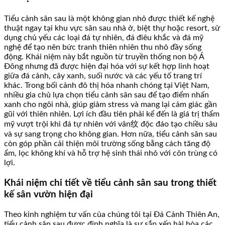
Tiểu cảnh sân sau là một không gian nhỏ được thiết kế nghệ
thuật ngay tại khu vực sân sau nhà ở, biệt thự hoặc resort, sử
dụng chủ yếu các loại đá tự nhiên, đá điêu khắc và đá mỹ
nghệ để tạo nên bức tranh thiên nhiên thu nhỏ đầy sống
động. Khái niệm này bắt nguồn từ truyền thống non bộ Á
Đông nhưng đã được hiện đại hóa với sự kết hợp linh hoạt
giữa đá cảnh, cây xanh, suối nước và các yếu tố trang trí
khác. Trong bối cảnh đô thị hóa nhanh chóng tại Việt Nam,
nhiều gia chủ lựa chọn tiểu cảnh sân sau để tạo điểm nhấn
xanh cho ngôi nhà, giúp giảm stress và mang lại cảm giác gần
gũi với thiên nhiên. Lợi ích đầu tiên phải kể đến là giá trị thẩm
mỹ vượt trội khi đá tự nhiên với vân纹 độc đáo tạo chiều sâu
và sự sang trọng cho không gian. Hơn nữa, tiểu cảnh sân sau
còn góp phần cải thiện môi trường sống bằng cách tăng độ
ẩm, lọc không khí và hỗ trợ hệ sinh thái nhỏ với côn trùng có
lợi.
Khái niệm chi tiết về tiểu cảnh sân sau trong thiết
kế sân vườn hiện đại
Theo kinh nghiệm tư vấn của chúng tôi tại Đá Cảnh Thiên An,
tiểu cảnh sân sau được định nghĩa là sự sắp xếp hài hòa các