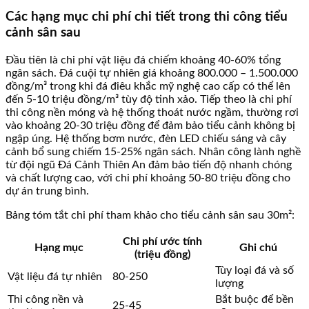
Các hạng mục chi phí chi tiết trong thi công tiểu
cảnh sân sau
Đầu tiên là chi phí vật liệu đá chiếm khoảng 40-60% tổng
ngân sách. Đá cuội tự nhiên giá khoảng 800.000 – 1.500.000
đồng/m³ trong khi đá điêu khắc mỹ nghệ cao cấp có thể lên
đến 5-10 triệu đồng/m³ tùy độ tinh xảo. Tiếp theo là chi phí
thi công nền móng và hệ thống thoát nước ngầm, thường rơi
vào khoảng 20-30 triệu đồng để đảm bảo tiểu cảnh không bị
ngập úng. Hệ thống bơm nước, đèn LED chiếu sáng và cây
cảnh bổ sung chiếm 15-25% ngân sách. Nhân công lành nghề
từ đội ngũ Đá Cảnh Thiên An đảm bảo tiến độ nhanh chóng
và chất lượng cao, với chi phí khoảng 50-80 triệu đồng cho
dự án trung bình.
Bảng tóm tắt chi phí tham khảo cho tiểu cảnh sân sau 30m²:
Chi phí ước tính
Hạng mục
Ghi chú
(triệu đồng)
Tùy loại đá và số
Vật liệu đá tự nhiên
80-250
lượng
Thi công nền và
Bắt buộc để bền
25-45