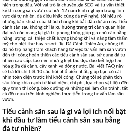
hiện trong đầu. Với vai trò là chuyên gia SEO và tư vấn thiết
kế thi công sân vườn có hơn 12 năm kinh nghiệm trong lĩnh
vực đá tự nhiên, đá điêu khắc cùng đá mỹ nghệ, tôi hiểu rõ
những băn khoăn của khách hàng khi bắt đầu dự án này. Tiểu
cảnh sân sau không chỉ là xu hướng trang trí cảnh quan hiện
đại mà còn mang lại giá trị phong thủy, giúp gia chủ cân bằng
năng lượng, cải thiện chất lượng không khí và nâng tầm thẩm
mỹ cho biệt thự hay resort. Tại Đá Cảnh Thiên An, chúng tôi
đã hỗ trợ hàng trăm khách hàng từ việc tư vấn làm sân vườn
đến thi công hoàn thiện các tiểu cảnh sân sau sử dụng đá tự
nhiên cao cấp, tạo nên những kiệt tác độc đáo kết hợp hài
hòa giữa đá cảnh, cây xanh và dòng nước. Bài viết FAQ này
sẽ trả lời chi tiết 10 câu hỏi phổ biến nhất, giúp bạn có cái
nhìn toàn diện trước khi khởi công. Chúng tôi sẽ phân tích
sâu từng khía cạnh từ khái niệm, chi phí, lựa chọn vật liệu đến
quy trình thi công, bảo dưỡng và những sai lầm cần tránh, tất
cả đều dựa trên kinh nghiệm thực tiễn trong tư vấn làm sân
vườn.
Tiểu cảnh sân sau là gì và lợi ích nổi bật
khi đầu tư làm tiểu cảnh sân sau bằng
đá tự nhiên?