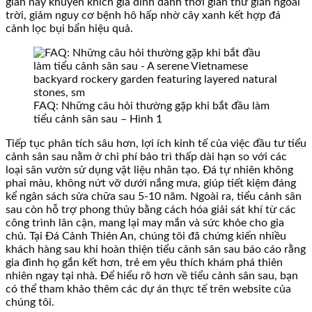
gian này khuyến khích gia đình dành thời gian thư giãn ngoài
trời, giảm nguy cơ bệnh hô hấp nhờ cây xanh kết hợp đá
cảnh lọc bụi bẩn hiệu quả.
FAQ: Những câu hỏi thường gặp khi bắt đầu làm
tiểu cảnh sân sau – Hình 1
Tiếp tục phân tích sâu hơn, lợi ích kinh tế của việc đầu tư tiểu
cảnh sân sau nằm ở chi phí bảo trì thấp dài hạn so với các
loại sân vườn sử dụng vật liệu nhân tạo. Đá tự nhiên không
phai màu, không nứt vỡ dưới nắng mưa, giúp tiết kiệm đáng
kể ngân sách sửa chữa sau 5-10 năm. Ngoài ra, tiểu cảnh sân
sau còn hỗ trợ phong thủy bằng cách hóa giải sát khí từ các
công trình lân cận, mang lại may mắn và sức khỏe cho gia
chủ. Tại Đá Cảnh Thiên An, chúng tôi đã chứng kiến nhiều
khách hàng sau khi hoàn thiện tiểu cảnh sân sau báo cáo rằng
gia đình họ gắn kết hơn, trẻ em yêu thích khám phá thiên
nhiên ngay tại nhà. Để hiểu rõ hơn về tiểu cảnh sân sau, bạn
có thể tham khảo thêm các dự án thực tế trên website của
chúng tôi.