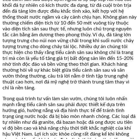
khối đá tự nhiên có kích thước đa dạng, từ đá cuội tròn trịa
đến đá tảng lớn được điêu khắc tinh xảo, kết hợp với hệ
thống thoát nước ngầm và cây cảnh chịu hạn. Không gian này
thường chiếm diện tích từ 10 đến 50 mét vuông tùy thuộc
vào diện tích sân sau thực tế, nhưng luôn chú trọng nguyên
tắc cân bằng âm dương theo phong thủy. Ví dụ, đá tảng lớn
tượng trưng cho núi non vững chãi trong khi suối nước chảy
tượng trưng cho dòng chảy tài lộc. Nhiều dự án chúng tôi
thực hiện cho thấy rằng tiểu cảnh sân sau không chỉ là trang
trí mà còn là yếu tố tăng giá trị bất động sản lên đến 15-20%
nhờ tính độc đáo và bền vững theo thời gian. Khách hàng
thường hỏi về sự khác biệt giữa tiểu cảnh sân sau và sân
vườn thông thường, câu trả lời nằm ở tính tập trung nghệ
thuật cao hơn, nơi đá mỹ nghệ trở thành trung tâm thay vì
chỉ là nền tảng.
Trong quá trình tư vấn làm sân vườn, chúng tôi luôn nhấn
mạnh rằng tiểu cảnh sân sau phải được thiết kế dựa trên
hướng gió, hướng nắng và địa hình thực tế để tránh tình
trạng úng nước hoặc đá bị bào mòn nhanh chóng. Các loại đá
tự nhiên như đá granite, đá bazan hoặc đá ong được ưu tiên
vì độ bền cao và khả năng chịu thời tiết khắc nghiệt của khí
hậu Việt Nam. Lợi ích sức khỏe cũng rất đáng kể khi không