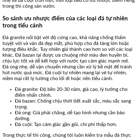
nhẹ và đá cuội tròn mịn, mỗi loại đều có ưu nhược điểm riêng
trong thi công sân vườn.
So sánh ưu nhược điểm của các loại đá tự nhiên
trong tiểu cảnh
Đá granite nổi bật với độ cứng cao, khả năng chống thấm
tuyệt vời và vân đá đẹp mắt, phù hợp cho đá tảng lớn hoặc
tượng điêu khắc. Tuy nhiên giá thành cao hơn so với các loại
khác. Đá bazan lại được ưa chuộng nhờ màu đen huyền bí,
chịu lực tốt và dễ kết hợp với nước tạo cảm giác mạnh mẽ.
Đá ong nhẹ, dễ vận chuyển nhưng cần xử lý bề mặt để tránh
hút nước quá mức. Đá cuội tự nhiên mang lại vẻ tự nhiên,
mềm mại rất lý tưởng cho lối đi hoặc nền tiểu cảnh.
Đá granite: Độ bền 20-30 năm, giá cao, lý tưởng cho
điểm nhấn chính.
Đá bazan: Chống chịu thời tiết xuất sắc, màu sắc sang
trọng.
Đá ong: Giá phải chăng, dễ tạo hình nhưng cần bảo
dưỡng.
Đá cuội: Tạo cảm giác gần gũi, chi phí thấp hơn.
Trong thực tế thi công, chúng tôi luôn kiểm tra mẫu đá thực