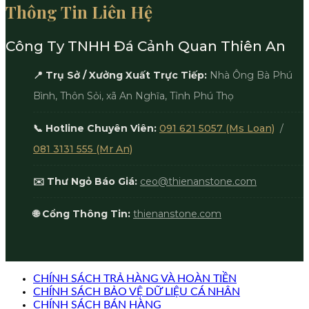
Thông Tin Liên Hệ
Công Ty TNHH Đá Cảnh Quan Thiên An
📍 Trụ Sở / Xưởng Xuất Trực Tiếp:
Nhà Ông Bà Phú
Bình, Thôn Sỏi, xã An Nghĩa, Tỉnh Phú Thọ
📞 Hotline Chuyên Viên:
091 621 5057 (Ms Loan)
/
081 3131 555 (Mr An)
✉️ Thư Ngỏ Báo Giá:
ceo@thienanstone.com
🌐 Cổng Thông Tin:
thienanstone.com
CHÍNH SÁCH TRẢ HÀNG VÀ HOÀN TIỀN
CHÍNH SÁCH BẢO VỆ DỮ LIỆU CÁ NHÂN
CHÍNH SÁCH BÁN HÀNG