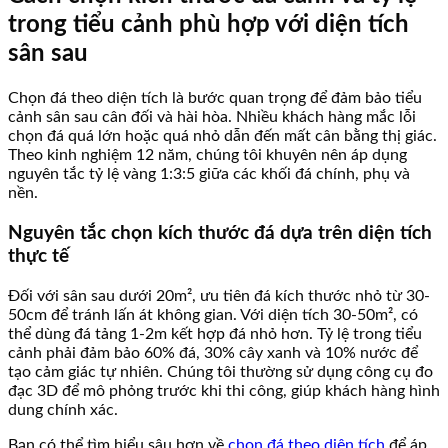
trong tiểu cảnh phù hợp với diện tích
sân sau
Chọn đá theo diện tích là bước quan trọng để đảm bảo tiểu
cảnh sân sau cân đối và hài hòa. Nhiều khách hàng mắc lỗi
chọn đá quá lớn hoặc quá nhỏ dẫn đến mất cân bằng thị giác.
Theo kinh nghiệm 12 năm, chúng tôi khuyên nên áp dụng
nguyên tắc tỷ lệ vàng 1:3:5 giữa các khối đá chính, phụ và
nền.
Nguyên tắc chọn kích thước đá dựa trên diện tích
thực tế
Đối với sân sau dưới 20m², ưu tiên đá kích thước nhỏ từ 30-
50cm để tránh lấn át không gian. Với diện tích 30-50m², có
thể dùng đá tảng 1-2m kết hợp đá nhỏ hơn. Tỷ lệ trong tiểu
cảnh phải đảm bảo 60% đá, 30% cây xanh và 10% nước để
tạo cảm giác tự nhiên. Chúng tôi thường sử dụng công cụ đo
đạc 3D để mô phỏng trước khi thi công, giúp khách hàng hình
dung chính xác.
Bạn có thể tìm hiểu sâu hơn về
chọn đá theo diện tích
để áp