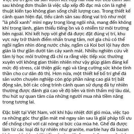
sau không đơn thuần là việc sắp xếp đồ đạc mà còn là nghệ
thuật kiến tạo không gian sống chất lượng cao. Trong thiết kế
cảnh quan hiện đại, tiểu cảnh sân sau đóng vai trò như một
“lá phổi xanh” mini ngay trong lòng ngôi nhà, mang đến không
khí trong lành, giảm thiểu tiếng ồn và ô nhiễm từ môi trường
bên ngoài. Khi kết hợp với ghế đá được đặt đúng vị trí, khu
vực này trở thành điểm nhấn trung tâm, nơi gia chủ có thể
ngồi ngắm nhìn dòng nước chảy, ngắm cá Koi bơi lội hay đơn
giản là thư giãn dưới tán cây xanh mát. Nhiều nghiên cứu về
tâm lý học môi trường đã chỉ ra rằng việc tiếp xúc thường
xuyên với không gian thiên nhiên như vậy giúp giảm đáng kể
mức độ stress, cải thiện giấc ngủ và tăng cường sức khỏe tinh
thần cho cư dân đô thị. Hơn nữa, một thiết kế bố trí ghế đá
sân vườn chuyên nghiệp còn góp phần nâng cao giá trị bất
động sản, bởi các công trình cảnh quan sử dụng đá tự nhiên
thường được đánh giá cao về độ bền và tính thẩm mỹ lâu dài,
thu hút sự quan tâm của những người mua nhà tiềm năng
trong tương lai.
Đặc biệt tại Việt Nam, với khí hậu nhiệt đới gió mùa, việc tạo
ra những góc thư giãn mát mẻ ngay sân sau là giải pháp tối ưu
để chống chọi với cái nóng oi bức của mùa hè. Ghế đá được
làm từ các loại đá tự nhiên như granite, marble hay đá bazan