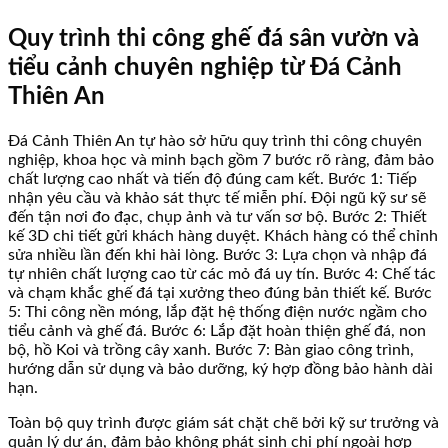
Quy trình thi công ghế đá sân vườn và
tiểu cảnh chuyên nghiệp từ Đá Cảnh
Thiên An
Đá Cảnh Thiên An tự hào sở hữu quy trình thi công chuyên
nghiệp, khoa học và minh bạch gồm 7 bước rõ ràng, đảm bảo
chất lượng cao nhất và tiến độ đúng cam kết. Bước 1: Tiếp
nhận yêu cầu và khảo sát thực tế miễn phí. Đội ngũ kỹ sư sẽ
đến tận nơi đo đạc, chụp ảnh và tư vấn sơ bộ. Bước 2: Thiết
kế 3D chi tiết gửi khách hàng duyệt. Khách hàng có thể chỉnh
sửa nhiều lần đến khi hài lòng. Bước 3: Lựa chọn và nhập đá
tự nhiên chất lượng cao từ các mỏ đá uy tín. Bước 4: Chế tác
và chạm khắc ghế đá tại xưởng theo đúng bản thiết kế. Bước
5: Thi công nền móng, lắp đặt hệ thống điện nước ngầm cho
tiểu cảnh và ghế đá. Bước 6: Lắp đặt hoàn thiện ghế đá, non
bộ, hồ Koi và trồng cây xanh. Bước 7: Bàn giao công trình,
hướng dẫn sử dụng và bảo dưỡng, ký hợp đồng bảo hành dài
hạn.
Toàn bộ quy trình được giám sát chặt chẽ bởi kỹ sư trưởng và
quản lý dự án, đảm bảo không phát sinh chi phí ngoài hợp