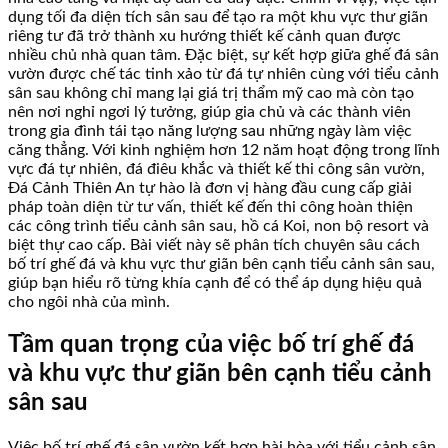
dụng tối đa diện tích sân sau để tạo ra một khu vực thư giãn
riêng tư đã trở thành xu hướng thiết kế cảnh quan được
nhiều chủ nhà quan tâm. Đặc biệt, sự kết hợp giữa ghế đá sân
vườn được chế tác tinh xảo từ đá tự nhiên cùng với tiểu cảnh
sân sau không chỉ mang lại giá trị thẩm mỹ cao mà còn tạo
nên nơi nghỉ ngơi lý tưởng, giúp gia chủ và các thành viên
trong gia đình tái tạo năng lượng sau những ngày làm việc
căng thẳng. Với kinh nghiệm hơn 12 năm hoạt động trong lĩnh
vực đá tự nhiên, đá điêu khắc và thiết kế thi công sân vườn,
Đá Cảnh Thiên An tự hào là đơn vị hàng đầu cung cấp giải
pháp toàn diện từ tư vấn, thiết kế đến thi công hoàn thiện
các công trình tiểu cảnh sân sau, hồ cá Koi, non bộ resort và
biệt thự cao cấp. Bài viết này sẽ phân tích chuyên sâu cách
bố trí ghế đá và khu vực thư giãn bên cạnh tiểu cảnh sân sau,
giúp bạn hiểu rõ từng khía cạnh để có thể áp dụng hiệu quả
cho ngôi nhà của mình.
Tầm quan trọng của việc bố trí ghế đá
và khu vực thư giãn bên cạnh tiểu cảnh
sân sau
Việc bố trí ghế đá sân vườn kết hợp hài hòa với tiểu cảnh sân