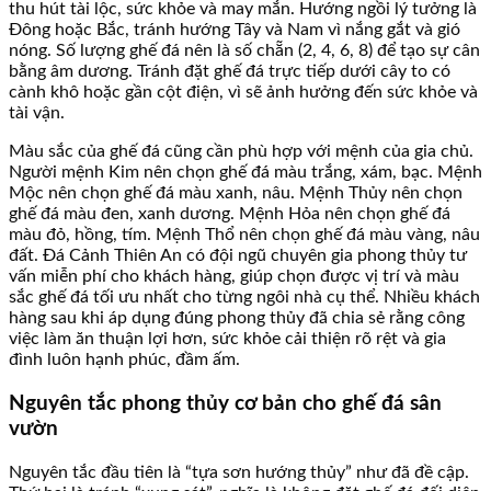
thu hút tài lộc, sức khỏe và may mắn. Hướng ngồi lý tưởng là
Đông hoặc Bắc, tránh hướng Tây và Nam vì nắng gắt và gió
nóng. Số lượng ghế đá nên là số chẵn (2, 4, 6, 8) để tạo sự cân
bằng âm dương. Tránh đặt ghế đá trực tiếp dưới cây to có
cành khô hoặc gần cột điện, vì sẽ ảnh hưởng đến sức khỏe và
tài vận.
Màu sắc của ghế đá cũng cần phù hợp với mệnh của gia chủ.
Người mệnh Kim nên chọn ghế đá màu trắng, xám, bạc. Mệnh
Mộc nên chọn ghế đá màu xanh, nâu. Mệnh Thủy nên chọn
ghế đá màu đen, xanh dương. Mệnh Hỏa nên chọn ghế đá
màu đỏ, hồng, tím. Mệnh Thổ nên chọn ghế đá màu vàng, nâu
đất. Đá Cảnh Thiên An có đội ngũ chuyên gia phong thủy tư
vấn miễn phí cho khách hàng, giúp chọn được vị trí và màu
sắc ghế đá tối ưu nhất cho từng ngôi nhà cụ thể. Nhiều khách
hàng sau khi áp dụng đúng phong thủy đã chia sẻ rằng công
việc làm ăn thuận lợi hơn, sức khỏe cải thiện rõ rệt và gia
đình luôn hạnh phúc, đầm ấm.
Nguyên tắc phong thủy cơ bản cho ghế đá sân
vườn
Nguyên tắc đầu tiên là “tựa sơn hướng thủy” như đã đề cập.