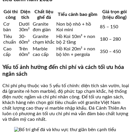
Gói thi
Diện
Chất liệu
Giá trọn gói
Tiểu cảnh bao gồm
công
tích
ghế đá
(triệu đồng)
Cơ
Dưới
Granite
Non bộ nhỏ + hồ
85 – 150
bản
30m²
đơn giản
Koi mini
Tiêu
30-
Granite
Hồ Koi 10m² + non
180 – 280
chuẩn
60m²
chạm khắc
bộ 2 tầng
Cao
Trên
Marble
Hồ Koi 20m² + non
350 – 450
cấp
60m²
cao cấp
bộ lớn + pergola
Yếu tố ảnh hưởng đến chi phí và cách tối ưu hóa
ngân sách
Chi phí phụ thuộc vào 5 yếu tố chính: diện tích sân vườn, loại
đá (granite rẻ hơn marble), độ phức tạp chạm khắc, hệ thống
điện nước ngầm và chi phí nhân công. Để tối ưu ngân sách,
khách hàng nên chọn gói tiêu chuẩn với granite Việt Nam
chất lượng cao thay vì marble nhập khẩu. Đá Cảnh Thiên An
luôn có phương án tối ưu chi phí mà vẫn đảm bảo chất lượng
và thẩm mỹ cao nhất.