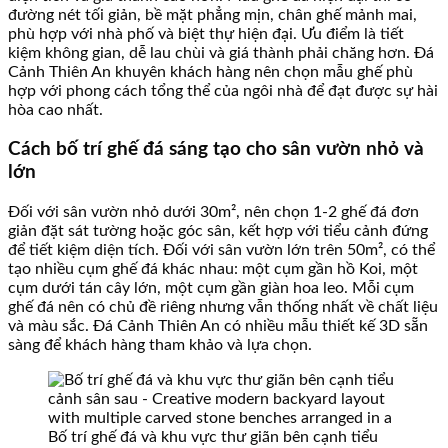
đường nét tối giản, bề mặt phẳng mịn, chân ghế mảnh mai,
phù hợp với nhà phố và biệt thự hiện đại. Ưu điểm là tiết
kiệm không gian, dễ lau chùi và giá thành phải chăng hơn. Đá
Cảnh Thiên An khuyên khách hàng nên chọn mẫu ghế phù
hợp với phong cách tổng thể của ngôi nhà để đạt được sự hài
hòa cao nhất.
Cách bố trí ghế đá sáng tạo cho sân vườn nhỏ và
lớn
Đối với sân vườn nhỏ dưới 30m², nên chọn 1-2 ghế đá đơn
giản đặt sát tường hoặc góc sân, kết hợp với tiểu cảnh đứng
để tiết kiệm diện tích. Đối với sân vườn lớn trên 50m², có thể
tạo nhiều cụm ghế đá khác nhau: một cụm gần hồ Koi, một
cụm dưới tán cây lớn, một cụm gần giàn hoa leo. Mỗi cụm
ghế đá nên có chủ đề riêng nhưng vẫn thống nhất về chất liệu
và màu sắc. Đá Cảnh Thiên An có nhiều mẫu thiết kế 3D sẵn
sàng để khách hàng tham khảo và lựa chọn.
Bố trí ghế đá và khu vực thư giãn bên cạnh tiểu