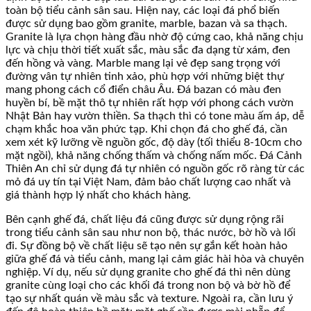
toàn bộ tiểu cảnh sân sau. Hiện nay, các loại đá phổ biến
được sử dụng bao gồm granite, marble, bazan và sa thạch.
Granite là lựa chọn hàng đầu nhờ độ cứng cao, khả năng chịu
lực và chịu thời tiết xuất sắc, màu sắc đa dạng từ xám, đen
đến hồng và vàng. Marble mang lại vẻ đẹp sang trọng với
đường vân tự nhiên tinh xảo, phù hợp với những biệt thự
mang phong cách cổ điển châu Âu. Đá bazan có màu đen
huyền bí, bề mặt thô tự nhiên rất hợp với phong cách vườn
Nhật Bản hay vườn thiền. Sa thạch thì có tone màu ấm áp, dễ
chạm khắc hoa văn phức tạp. Khi chọn đá cho ghế đá, cần
xem xét kỹ lưỡng về nguồn gốc, độ dày (tối thiểu 8-10cm cho
mặt ngồi), khả năng chống thấm và chống nấm mốc. Đá Cảnh
Thiên An chỉ sử dụng đá tự nhiên có nguồn gốc rõ ràng từ các
mỏ đá uy tín tại Việt Nam, đảm bảo chất lượng cao nhất và
giá thành hợp lý nhất cho khách hàng.
Bên cạnh ghế đá, chất liệu đá cũng được sử dụng rộng rãi
trong tiểu cảnh sân sau như non bộ, thác nước, bờ hồ và lối
đi. Sự đồng bộ về chất liệu sẽ tạo nên sự gắn kết hoàn hảo
giữa ghế đá và tiểu cảnh, mang lại cảm giác hài hòa và chuyên
nghiệp. Ví dụ, nếu sử dụng granite cho ghế đá thì nên dùng
granite cùng loại cho các khối đá trong non bộ và bờ hồ để
tạo sự nhất quán về màu sắc và texture. Ngoài ra, cần lưu ý