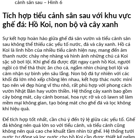
cảnh sân sau – Hình 6
Tích hợp tiểu cảnh sân sau với khu vực
ghế đá: Hồ Koi, non bộ và cây xanh
Sự kết hợp hoàn hảo giữa ghế đá sân vườn và tiểu cảnh sân
sau không thể thiếu các yếu tố nước, đá và cây xanh. Hồ cá
Koi là linh hồn của nhiều tiểu cảnh hiện nay, mang đến âm
thanh nước chảy nhẹ nhàng và hình ảnh những chú cá Koi
sặc sỡ bơi lội. Khi ghế đá được đặt ngay cạnh hồ Koi, người
ngồi có thể thả thức ăn cho cá, ngắm nhìn chúng bơi lội và
cảm nhận sự bình yên sâu lắng. Non bộ đá tự nhiên với các
khối đá lớn nhỏ xếp chồng lên nhau, kết hợp thác nước mini
tạo nên vẻ đẹp hùng vĩ thu nhỏ, rất phù hợp với phong cách
vườn Nhật Bản hay vườn thiền. Hệ thống cây xanh bao gồm
cây bóng mát, cây cảnh bonsai, hoa rực rỡ và cỏ lawn sẽ làm
mềm mại không gian, tạo bóng mát cho ghế đá và lọc không
khí hiệu quả.
Để tích hợp tốt nhất, cần chú ý đến tỷ lệ giữa các yếu tố. Ghế
đá không nên quá lớn so với tiểu cảnh, và tiểu cảnh cũng
không nên quá cao che khuất tầm nhìn từ ghế. Hệ thống tưới
nước tự động và lọc nước cho hồ Koi cần được thiết kế ngầm