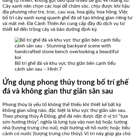
dáng tự nhiên, không gọt đẽo quá nhiều để giữ vẻ hoang sơ.
Cây xanh nên chọn các loại dễ chăm sóc, chịu được khí hậu
địa phương như tre, trúc, cau vua, hoa giấy, hoa hồng. Việc
bố trí cây xanh xung quanh ghế đá sẽ tạo không gian riêng tư
và mát mẻ. Đá Cảnh Thiên An cung cấp đầy đủ dịch vụ từ
thiết kế đến trồng cây và bảo dưỡng định kỳ.
Bố trí ghế đá và khu vực thư giãn bên cạnh tiểu
cảnh sân sau – Hình 7
Ứng dụng phong thủy trong bố trí ghế
đá và không gian thư giãn sân sau
Phong thủy là yếu tố không thể thiếu khi thiết kế bất kỳ
không gian sống nào, đặc biệt là khu vực thư giãn sân sau.
Theo phong thủy Á Đông, ghế đá nên được đặt ở vị trí “tựa
sơn hướng thủy”, nghĩa là lưng tựa vào non bộ hoặc tường
nhà (tượng trưng cho núi), mặt hướng về hồ nước hoặc tiểu
cảnh có nước (tượng trưng cho thủy). Vị trí này giúp gia chủ