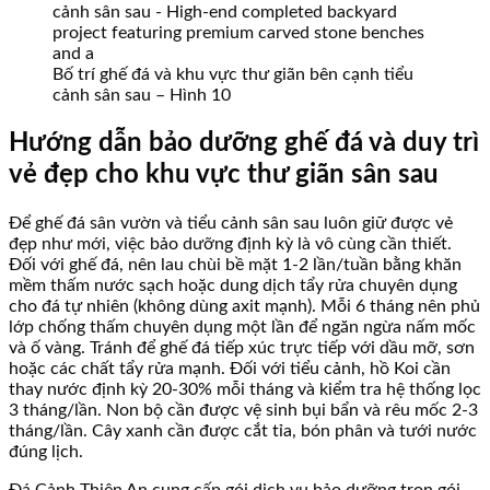
Bố trí ghế đá và khu vực thư giãn bên cạnh tiểu
cảnh sân sau – Hình 10
Hướng dẫn bảo dưỡng ghế đá và duy trì
vẻ đẹp cho khu vực thư giãn sân sau
Để ghế đá sân vườn và tiểu cảnh sân sau luôn giữ được vẻ
đẹp như mới, việc bảo dưỡng định kỳ là vô cùng cần thiết.
Đối với ghế đá, nên lau chùi bề mặt 1-2 lần/tuần bằng khăn
mềm thấm nước sạch hoặc dung dịch tẩy rửa chuyên dụng
cho đá tự nhiên (không dùng axit mạnh). Mỗi 6 tháng nên phủ
lớp chống thấm chuyên dụng một lần để ngăn ngừa nấm mốc
và ố vàng. Tránh để ghế đá tiếp xúc trực tiếp với dầu mỡ, sơn
hoặc các chất tẩy rửa mạnh. Đối với tiểu cảnh, hồ Koi cần
thay nước định kỳ 20-30% mỗi tháng và kiểm tra hệ thống lọc
3 tháng/lần. Non bộ cần được vệ sinh bụi bẩn và rêu mốc 2-3
tháng/lần. Cây xanh cần được cắt tỉa, bón phân và tưới nước
đúng lịch.
Đá Cảnh Thiên An cung cấp gói dịch vụ bảo dưỡng trọn gói