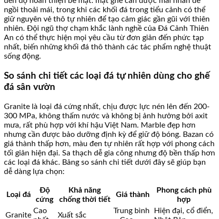
đến độ hoàn thiện bề mặt: mặt ghế cần được mài nhẵn để
ngồi thoải mái, trong khi các khối đá trong tiểu cảnh có thể
giữ nguyên vẻ thô tự nhiên để tạo cảm giác gần gũi với thiên
nhiên. Đội ngũ thợ chạm khắc lành nghề của Đá Cảnh Thiên
An có thể thực hiện mọi yêu cầu từ đơn giản đến phức tạp
nhất, biến những khối đá thô thành các tác phẩm nghệ thuật
sống động.
So sánh chi tiết các loại đá tự nhiên dùng cho ghế
đá sân vườn
Granite là loại đá cứng nhất, chịu được lực nén lên đến 200-
300 MPa, không thấm nước và không bị ảnh hưởng bởi axit
mưa, rất phù hợp với khí hậu Việt Nam. Marble đẹp hơn
nhưng cần được bảo dưỡng định kỳ để giữ độ bóng. Bazan có
giá thành thấp hơn, màu đen tự nhiên rất hợp với phong cách
tối giản hiện đại. Sa thạch dễ gia công nhưng độ bền thấp hơn
các loại đá khác. Bảng so sánh chi tiết dưới đây sẽ giúp bạn
dễ dàng lựa chọn:
Độ
Khả năng
Phong cách phù
Loại đá
Giá thành
cứng
chống thời tiết
hợp
Cao
Trung bình
Hiện đại, cổ điển,
Granite
Xuất sắc