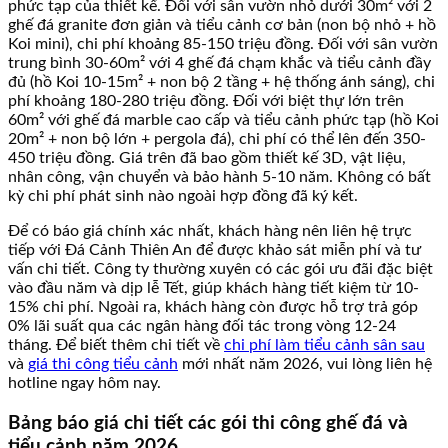
phức tạp của thiết kế. Đối với sân vườn nhỏ dưới 30m² với 2
ghế đá granite đơn giản và tiểu cảnh cơ bản (non bộ nhỏ + hồ
Koi mini), chi phí khoảng 85-150 triệu đồng. Đối với sân vườn
trung bình 30-60m² với 4 ghế đá chạm khắc và tiểu cảnh đầy
đủ (hồ Koi 10-15m² + non bộ 2 tầng + hệ thống ánh sáng), chi
phí khoảng 180-280 triệu đồng. Đối với biệt thự lớn trên
60m² với ghế đá marble cao cấp và tiểu cảnh phức tạp (hồ Koi
20m² + non bộ lớn + pergola đá), chi phí có thể lên đến 350-
450 triệu đồng. Giá trên đã bao gồm thiết kế 3D, vật liệu,
nhân công, vận chuyển và bảo hành 5-10 năm. Không có bất
kỳ chi phí phát sinh nào ngoài hợp đồng đã ký kết.
Để có báo giá chính xác nhất, khách hàng nên liên hệ trực
tiếp với Đá Cảnh Thiên An để được khảo sát miễn phí và tư
vấn chi tiết. Công ty thường xuyên có các gói ưu đãi đặc biệt
vào đầu năm và dịp lễ Tết, giúp khách hàng tiết kiệm từ 10-
15% chi phí. Ngoài ra, khách hàng còn được hỗ trợ trả góp
0% lãi suất qua các ngân hàng đối tác trong vòng 12-24
tháng. Để biết thêm chi tiết về
chi phí làm tiểu cảnh sân sau
và
giá thi công tiểu cảnh
mới nhất năm 2026, vui lòng liên hệ
hotline ngay hôm nay.
Bảng báo giá chi tiết các gói thi công ghế đá và
tiểu cảnh năm 2026