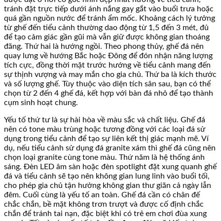
tránh đặt trực tiếp dưới ánh nắng gay gắt vào buổi trưa hoặc
quá gần nguồn nước để tránh ẩm mốc. Khoảng cách lý tưởng
từ ghế đến tiểu cảnh thường dao động từ 1,5 đến 3 mét, đủ
để tạo cảm giác gần gũi mà vẫn giữ được không gian thoáng
đãng. Thứ hai là hướng ngồi. Theo phong thủy, ghế đá nên
quay lưng về hướng Bắc hoặc Đông để đón nhận năng lượng
tích cực, đồng thời mặt trước hướng về tiểu cảnh mang đến
sự thịnh vượng và may mắn cho gia chủ. Thứ ba là kích thước
và số lượng ghế. Tùy thuộc vào diện tích sân sau, bạn có thể
chọn từ 2 đến 4 ghế đá, kết hợp với bàn đá nhỏ để tạo thành
cụm sinh hoạt chung.
Yếu tố thứ tư là sự hài hòa về màu sắc và chất liệu. Ghế đá
nên có tone màu trùng hoặc tương đồng với các loại đá sử
dụng trong tiểu cảnh để tạo sự liên kết thị giác mạnh mẽ. Ví
dụ, nếu tiểu cảnh sử dụng đá granite xám thì ghế đá cũng nên
chọn loại granite cùng tone màu. Thứ năm là hệ thống ánh
sáng. Đèn LED âm sàn hoặc đèn spotlight đặt xung quanh ghế
đá và tiểu cảnh sẽ tạo nên không gian lung linh vào buổi tối,
cho phép gia chủ tận hưởng không gian thư giãn cả ngày lẫn
đêm. Cuối cùng là yếu tố an toàn. Ghế đá cần có chân đế
chắc chắn, bề mặt không trơn trượt và được cố định chắc
chắn để tránh tai nạn, đặc biệt khi có trẻ em chơi đùa xung