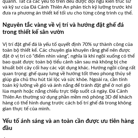
quanh. Tất cả các yếu tố trên đều được đội ngũ kiến trúc sư
và kỹ sư của Đá Cảnh Thiên An phân tích kỹ lưỡng trước khi
đưa ra phương án thiết kế tối ưu cho từng công trình cụ thể.
Nguyên tắc vàng về vị trí và hướng đặt ghế đá
trong thiết kế sân vườn
Vị trí đặt ghế đá là yếu tố quyết định 70% sự thành công của
toàn bộ thiết kế. Các chuyên gia khuyên rằng ghế nên được
đặt ở vị trí có “điểm nhìn vàng”, nghĩa là khi ngồi xuống có thể
bao quát được toàn bộ tiểu cảnh sân sau mà không bị che
khuất bởi cây cối hay các vật dụng khác. Hướng ngồi cũng rất
quan trọng: ghế quay lưng về hướng tốt theo phong thủy sẽ
giúp gia chủ thu hút tài lộc và sức khỏe. Ngoài ra, cần tính
toán kỹ lưỡng về gió và ánh nắng để tránh đặt ghế ở nơi gió
lùa mạnh hoặc nắng chiếu trực tiếp suốt cả ngày. Đá Cảnh
Thiên An thường sử dụng phần mềm mô phỏng 3D để khách
hàng có thể hình dung trước cách bố trí ghế đá trong không
gian thực tế của mình.
Yếu tố ánh sáng và an toàn cần được ưu tiên hàng
đầu