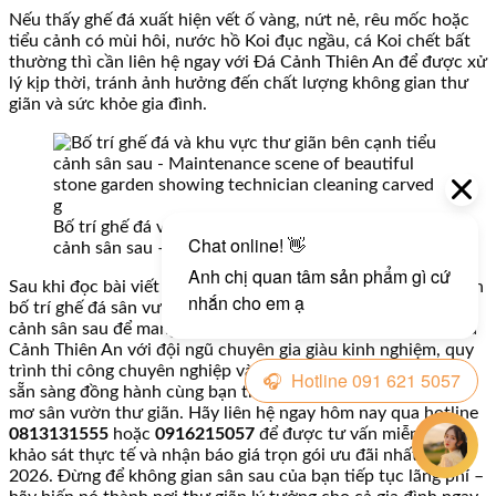
Nếu thấy ghế đá xuất hiện vết ố vàng, nứt nẻ, rêu mốc hoặc
tiểu cảnh có mùi hôi, nước hồ Koi đục ngầu, cá Koi chết bất
thường thì cần liên hệ ngay với Đá Cảnh Thiên An để được xử
lý kịp thời, tránh ảnh hưởng đến chất lượng không gian thư
giãn và sức khỏe gia đình.
Bố trí ghế đá và khu vực thư giãn bên cạnh tiểu
cảnh sân sau – Hình 11
Sau khi đọc bài viết chi tiết này, chắc hẳn bạn đã hiểu rõ cách
bố trí ghế đá sân vườn và khu vực thư giãn bên cạnh tiểu
cảnh sân sau để mang lại không gian sống hoàn hảo nhất. Đá
Cảnh Thiên An với đội ngũ chuyên gia giàu kinh nghiệm, quy
trình thi công chuyên nghiệp và cam kết chất lượng cao cấp
sẵn sàng đồng hành cùng bạn trong việc hiện thực hóa giấc
mơ sân vườn thư giãn. Hãy liên hệ ngay hôm nay qua hotline
0813131555
hoặc
0916215057
để được tư vấn miễn phí,
khảo sát thực tế và nhận báo giá trọn gói ưu đãi nhất năm
2026. Đừng để không gian sân sau của bạn tiếp tục lãng phí –