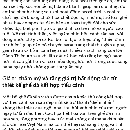
mà không cần sử dụng điện năng. Khi ngồi trên ghế đá, cơ thể
bạn sẽ tiếp xúc với bề mặt đá mát lạnh, giúp làm dịu nhiệt độ
cơ thể nhanh chóng sau khi hoạt động ngoài trời. Ngoài ra,
chất liệu đá không chứa hóa chất độc hại như một số loại ghế
nhựa hay composite, đảm bảo an toàn tuyệt đối cho sức
khỏe, đặc biệt phù hợp với gia đình có trẻ nhỏ và người cao
tuổi. Về mặt tinh thần, việc ngắm nhìn tiểu cảnh sân sau với
dòng nước chảy và cá Koi bơi lội tạo ra hiệu ứng “thiền định
tự nhiên”, giúp não bộ chuyển sang trạng thái thư giãn alpha,
giảm lo âu và trầm cảm hiệu quả. Nhiều khách hàng của Đá
Cảnh Thiên An sau khi lắp đặt đã báo cáo rằng họ ngủ ngon
hơn, ít cáu gắt hơn và có nhiều động lực hơn trong cuộc sống
hàng ngày nhờ không gian thư giãn này.
Giá trị thẩm mỹ và tăng giá trị bất động sản từ
thiết kế ghế đá kết hợp tiểu cảnh
Một bộ ghế đá sân vườn được chạm khắc thủ công kết hợp
với tiểu cảnh sân sau đẹp mắt sẽ trở thành “điểm nhấn”
không thể thiếu của ngôi nhà, thu hút ánh nhìn của mọi người
ngay từ lần đầu tiên. Các họa tiết hoa văn trên ghế đá như
hoa sen, rồng phượng hay trúc mai không chỉ mang đậm bản
sắc văn hóa Việt Nam mà còn thể hiện sự sang trọng và tinh
tế. Khi chụp ảnh đăng tải trên mạng xã hội hay giới thiệu với