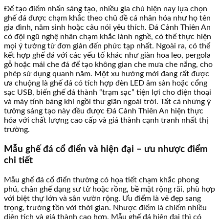
Để tạo điểm nhấn sáng tạo, nhiều gia chủ hiện nay lựa chọn
ghế đá được chạm khắc theo chủ đề cá nhân hóa như họ tên
gia đình, năm sinh hoặc câu nói yêu thích. Đá Cảnh Thiên An
có đội ngũ nghệ nhân chạm khắc lành nghề, có thể thực hiện
mọi ý tưởng từ đơn giản đến phức tạp nhất. Ngoài ra, có thể
kết hợp ghế đá với các yếu tố khác như giàn hoa leo, pergola
gỗ hoặc mái che đá để tạo không gian che mưa che nắng, cho
phép sử dụng quanh năm. Một xu hướng mới đang rất được
ưa chuộng là ghế đá có tích hợp đèn LED âm sàn hoặc cổng
sạc USB, biến ghế đá thành “trạm sạc” tiện lợi cho điện thoại
và máy tính bảng khi ngồi thư giãn ngoài trời. Tất cả những ý
tưởng sáng tạo này đều được Đá Cảnh Thiên An hiện thực
hóa với chất lượng cao cấp và giá thành cạnh tranh nhất thị
trường.
Mẫu ghế đá cổ điển và hiện đại – ưu nhược điểm
chi tiết
Mẫu ghế đá cổ điển thường có họa tiết chạm khắc phong
phú, chân ghế dạng sư tử hoặc rồng, bề mặt rộng rãi, phù hợp
với biệt thự lớn và sân vườn rộng. Ưu điểm là vẻ đẹp sang
trọng, trường tồn với thời gian. Nhược điểm là chiếm nhiều
diện tích và giá thành cao hơn. Mẫu ghế đá hiện đại thì có