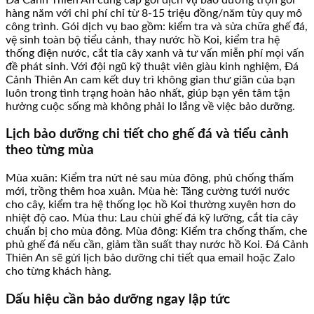
hàng năm với chi phí chỉ từ 8-15 triệu đồng/năm tùy quy mô
công trình. Gói dịch vụ bao gồm: kiểm tra và sửa chữa ghế đá,
vệ sinh toàn bộ tiểu cảnh, thay nước hồ Koi, kiểm tra hệ
thống điện nước, cắt tỉa cây xanh và tư vấn miễn phí mọi vấn
đề phát sinh. Với đội ngũ kỹ thuật viên giàu kinh nghiệm, Đá
Cảnh Thiên An cam kết duy trì không gian thư giãn của bạn
luôn trong tình trạng hoàn hảo nhất, giúp bạn yên tâm tận
hưởng cuộc sống mà không phải lo lắng về việc bảo dưỡng.
Lịch bảo dưỡng chi tiết cho ghế đá và tiểu cảnh
theo từng mùa
Mùa xuân: Kiểm tra nứt nẻ sau mùa đông, phủ chống thấm
mới, trồng thêm hoa xuân. Mùa hè: Tăng cường tưới nước
cho cây, kiểm tra hệ thống lọc hồ Koi thường xuyên hơn do
nhiệt độ cao. Mùa thu: Lau chùi ghế đá kỹ lưỡng, cắt tỉa cây
chuẩn bị cho mùa đông. Mùa đông: Kiểm tra chống thấm, che
phủ ghế đá nếu cần, giảm tần suất thay nước hồ Koi. Đá Cảnh
Thiên An sẽ gửi lịch bảo dưỡng chi tiết qua email hoặc Zalo
cho từng khách hàng.
Dấu hiệu cần bảo dưỡng ngay lập tức