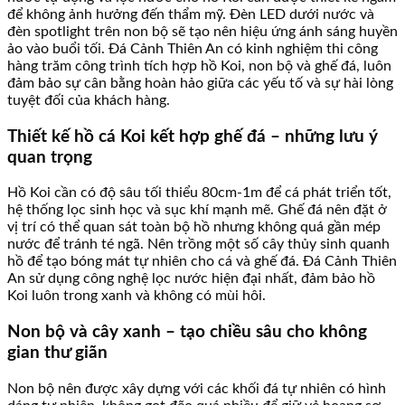
để không ảnh hưởng đến thẩm mỹ. Đèn LED dưới nước và
đèn spotlight trên non bộ sẽ tạo nên hiệu ứng ánh sáng huyền
ảo vào buổi tối. Đá Cảnh Thiên An có kinh nghiệm thi công
hàng trăm công trình tích hợp hồ Koi, non bộ và ghế đá, luôn
đảm bảo sự cân bằng hoàn hảo giữa các yếu tố và sự hài lòng
tuyệt đối của khách hàng.
Thiết kế hồ cá Koi kết hợp ghế đá – những lưu ý
quan trọng
Hồ Koi cần có độ sâu tối thiểu 80cm-1m để cá phát triển tốt,
hệ thống lọc sinh học và sục khí mạnh mẽ. Ghế đá nên đặt ở
vị trí có thể quan sát toàn bộ hồ nhưng không quá gần mép
nước để tránh té ngã. Nên trồng một số cây thủy sinh quanh
hồ để tạo bóng mát tự nhiên cho cá và ghế đá. Đá Cảnh Thiên
An sử dụng công nghệ lọc nước hiện đại nhất, đảm bảo hồ
Koi luôn trong xanh và không có mùi hôi.
Non bộ và cây xanh – tạo chiều sâu cho không
gian thư giãn
Non bộ nên được xây dựng với các khối đá tự nhiên có hình