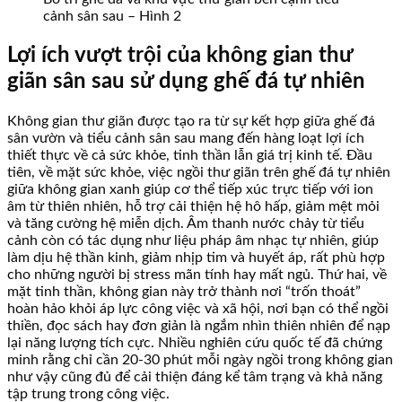
cảnh sân sau – Hình 2
Lợi ích vượt trội của không gian thư
giãn sân sau sử dụng ghế đá tự nhiên
Không gian thư giãn được tạo ra từ sự kết hợp giữa ghế đá
sân vườn và tiểu cảnh sân sau mang đến hàng loạt lợi ích
thiết thực về cả sức khỏe, tinh thần lẫn giá trị kinh tế. Đầu
tiên, về mặt sức khỏe, việc ngồi thư giãn trên ghế đá tự nhiên
giữa không gian xanh giúp cơ thể tiếp xúc trực tiếp với ion
âm từ thiên nhiên, hỗ trợ cải thiện hệ hô hấp, giảm mệt mỏi
và tăng cường hệ miễn dịch. Âm thanh nước chảy từ tiểu
cảnh còn có tác dụng như liệu pháp âm nhạc tự nhiên, giúp
làm dịu hệ thần kinh, giảm nhịp tim và huyết áp, rất phù hợp
cho những người bị stress mãn tính hay mất ngủ. Thứ hai, về
mặt tinh thần, không gian này trở thành nơi “trốn thoát”
hoàn hảo khỏi áp lực công việc và xã hội, nơi bạn có thể ngồi
thiền, đọc sách hay đơn giản là ngắm nhìn thiên nhiên để nạp
lại năng lượng tích cực. Nhiều nghiên cứu quốc tế đã chứng
minh rằng chỉ cần 20-30 phút mỗi ngày ngồi trong không gian
như vậy cũng đủ để cải thiện đáng kể tâm trạng và khả năng
tập trung trong công việc.