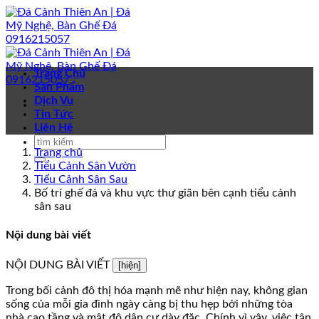
Bỏ
qua
nội
dung
Trang Chủ
Sản Phẩm
Dịch Vụ
Tin Tức
Liên Hệ
Trang chủ
Tiểu Cảnh Sân Vườn
Tiểu Cảnh Sân Sau
Bố trí ghế đá và khu vực thư giãn bên cạnh tiểu cảnh
sân sau
Nội dung bài viết
NỘI DUNG BÀI VIẾT
[hiện]
Trong bối cảnh đô thị hóa mạnh mẽ như hiện nay, không gian
sống của mỗi gia đình ngày càng bị thu hẹp bởi những tòa
nhà cao tầng và mật độ dân cư dày đặc. Chính vì vậy, việc tận