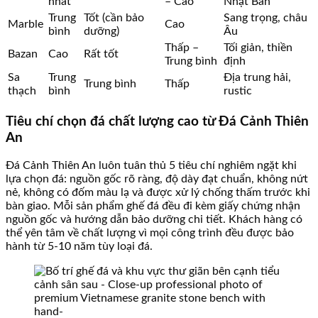
nhất
– Cao
Nhật Bản
Trung
Tốt (cần bảo
Sang trọng, châu
Marble
Cao
bình
dưỡng)
Âu
Thấp –
Tối giản, thiền
Bazan
Cao
Rất tốt
Trung bình
định
Sa
Trung
Địa trung hải,
Trung bình
Thấp
thạch
bình
rustic
Tiêu chí chọn đá chất lượng cao từ Đá Cảnh Thiên
An
Đá Cảnh Thiên An luôn tuân thủ 5 tiêu chí nghiêm ngặt khi
lựa chọn đá: nguồn gốc rõ ràng, độ dày đạt chuẩn, không nứt
nẻ, không có đốm màu lạ và được xử lý chống thấm trước khi
bàn giao. Mỗi sản phẩm ghế đá đều đi kèm giấy chứng nhận
nguồn gốc và hướng dẫn bảo dưỡng chi tiết. Khách hàng có
thể yên tâm về chất lượng vì mọi công trình đều được bảo
hành từ 5-10 năm tùy loại đá.