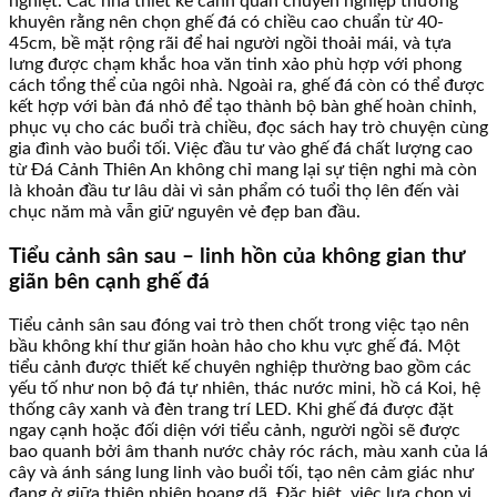
nghiệt. Các nhà thiết kế cảnh quan chuyên nghiệp thường
khuyên rằng nên chọn ghế đá có chiều cao chuẩn từ 40-
45cm, bề mặt rộng rãi để hai người ngồi thoải mái, và tựa
lưng được chạm khắc hoa văn tinh xảo phù hợp với phong
cách tổng thể của ngôi nhà. Ngoài ra, ghế đá còn có thể được
kết hợp với bàn đá nhỏ để tạo thành bộ bàn ghế hoàn chỉnh,
phục vụ cho các buổi trà chiều, đọc sách hay trò chuyện cùng
gia đình vào buổi tối. Việc đầu tư vào ghế đá chất lượng cao
từ Đá Cảnh Thiên An không chỉ mang lại sự tiện nghi mà còn
là khoản đầu tư lâu dài vì sản phẩm có tuổi thọ lên đến vài
chục năm mà vẫn giữ nguyên vẻ đẹp ban đầu.
Tiểu cảnh sân sau – linh hồn của không gian thư
giãn bên cạnh ghế đá
Tiểu cảnh sân sau đóng vai trò then chốt trong việc tạo nên
bầu không khí thư giãn hoàn hảo cho khu vực ghế đá. Một
tiểu cảnh được thiết kế chuyên nghiệp thường bao gồm các
yếu tố như non bộ đá tự nhiên, thác nước mini, hồ cá Koi, hệ
thống cây xanh và đèn trang trí LED. Khi ghế đá được đặt
ngay cạnh hoặc đối diện với tiểu cảnh, người ngồi sẽ được
bao quanh bởi âm thanh nước chảy róc rách, màu xanh của lá
cây và ánh sáng lung linh vào buổi tối, tạo nên cảm giác như
đang ở giữa thiên nhiên hoang dã. Đặc biệt, việc lựa chọn vị