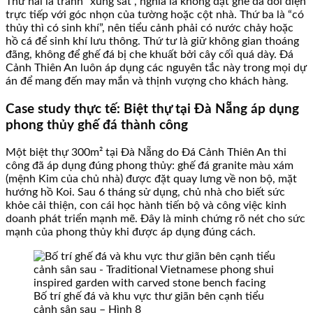
Thứ hai là tránh “xung sát”, nghĩa là không đặt ghế đá đối diện
trực tiếp với góc nhọn của tường hoặc cột nhà. Thứ ba là “có
thủy thì có sinh khí”, nên tiểu cảnh phải có nước chảy hoặc
hồ cá để sinh khí lưu thông. Thứ tư là giữ không gian thoáng
đãng, không để ghế đá bị che khuất bởi cây cối quá dày. Đá
Cảnh Thiên An luôn áp dụng các nguyên tắc này trong mọi dự
án để mang đến may mắn và thịnh vượng cho khách hàng.
Case study thực tế: Biệt thự tại Đà Nẵng áp dụng
phong thủy ghế đá thành công
Một biệt thự 300m² tại Đà Nẵng do Đá Cảnh Thiên An thi
công đã áp dụng đúng phong thủy: ghế đá granite màu xám
(mệnh Kim của chủ nhà) được đặt quay lưng về non bộ, mặt
hướng hồ Koi. Sau 6 tháng sử dụng, chủ nhà cho biết sức
khỏe cải thiện, con cái học hành tiến bộ và công việc kinh
doanh phát triển mạnh mẽ. Đây là minh chứng rõ nét cho sức
mạnh của phong thủy khi được áp dụng đúng cách.
Bố trí ghế đá và khu vực thư giãn bên cạnh tiểu
cảnh sân sau – Hình 8