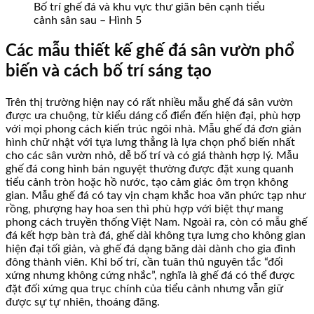
Bố trí ghế đá và khu vực thư giãn bên cạnh tiểu
cảnh sân sau – Hình 5
Các mẫu thiết kế ghế đá sân vườn phổ
biến và cách bố trí sáng tạo
Trên thị trường hiện nay có rất nhiều mẫu ghế đá sân vườn
được ưa chuộng, từ kiểu dáng cổ điển đến hiện đại, phù hợp
với mọi phong cách kiến trúc ngôi nhà. Mẫu ghế đá đơn giản
hình chữ nhật với tựa lưng thẳng là lựa chọn phổ biến nhất
cho các sân vườn nhỏ, dễ bố trí và có giá thành hợp lý. Mẫu
ghế đá cong hình bán nguyệt thường được đặt xung quanh
tiểu cảnh tròn hoặc hồ nước, tạo cảm giác ôm trọn không
gian. Mẫu ghế đá có tay vịn chạm khắc hoa văn phức tạp như
rồng, phượng hay hoa sen thì phù hợp với biệt thự mang
phong cách truyền thống Việt Nam. Ngoài ra, còn có mẫu ghế
đá kết hợp bàn trà đá, ghế dài không tựa lưng cho không gian
hiện đại tối giản, và ghế đá dạng băng dài dành cho gia đình
đông thành viên. Khi bố trí, cần tuân thủ nguyên tắc “đối
xứng nhưng không cứng nhắc”, nghĩa là ghế đá có thể được
đặt đối xứng qua trục chính của tiểu cảnh nhưng vẫn giữ
được sự tự nhiên, thoáng đãng.