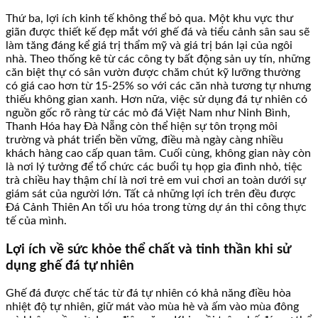
Thứ ba, lợi ích kinh tế không thể bỏ qua. Một khu vực thư
giãn được thiết kế đẹp mắt với ghế đá và tiểu cảnh sân sau sẽ
làm tăng đáng kể giá trị thẩm mỹ và giá trị bán lại của ngôi
nhà. Theo thống kê từ các công ty bất động sản uy tín, những
căn biệt thự có sân vườn được chăm chút kỹ lưỡng thường
có giá cao hơn từ 15-25% so với các căn nhà tương tự nhưng
thiếu không gian xanh. Hơn nữa, việc sử dụng đá tự nhiên có
nguồn gốc rõ ràng từ các mỏ đá Việt Nam như Ninh Bình,
Thanh Hóa hay Đà Nẵng còn thể hiện sự tôn trọng môi
trường và phát triển bền vững, điều mà ngày càng nhiều
khách hàng cao cấp quan tâm. Cuối cùng, không gian này còn
là nơi lý tưởng để tổ chức các buổi tụ họp gia đình nhỏ, tiệc
trà chiều hay thậm chí là nơi trẻ em vui chơi an toàn dưới sự
giám sát của người lớn. Tất cả những lợi ích trên đều được
Đá Cảnh Thiên An tối ưu hóa trong từng dự án thi công thực
tế của mình.
Lợi ích về sức khỏe thể chất và tinh thần khi sử
dụng ghế đá tự nhiên
Ghế đá được chế tác từ đá tự nhiên có khả năng điều hòa
nhiệt độ tự nhiên, giữ mát vào mùa hè và ấm vào mùa đông