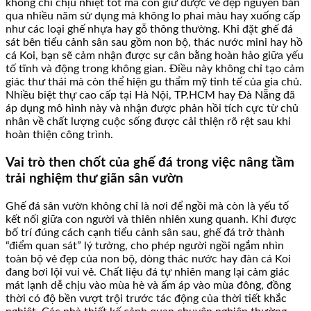
không chỉ chịu nhiệt tốt mà còn giữ được vẻ đẹp nguyên bản
qua nhiều năm sử dụng mà không lo phai màu hay xuống cấp
như các loại ghế nhựa hay gỗ thông thường. Khi đặt ghế đá
sát bên tiểu cảnh sân sau gồm non bộ, thác nước mini hay hồ
cá Koi, bạn sẽ cảm nhận được sự cân bằng hoàn hảo giữa yếu
tố tĩnh và động trong không gian. Điều này không chỉ tạo cảm
giác thư thái mà còn thể hiện gu thẩm mỹ tinh tế của gia chủ.
Nhiều biệt thự cao cấp tại Hà Nội, TP.HCM hay Đà Nẵng đã
áp dụng mô hình này và nhận được phản hồi tích cực từ chủ
nhân về chất lượng cuộc sống được cải thiện rõ rệt sau khi
hoàn thiện công trình.
Vai trò then chốt của ghế đá trong việc nâng tầm
trải nghiệm thư giãn sân vườn
Ghế đá sân vườn không chỉ là nơi để ngồi mà còn là yếu tố
kết nối giữa con người và thiên nhiên xung quanh. Khi được
bố trí đúng cách cạnh tiểu cảnh sân sau, ghế đá trở thành
“điểm quan sát” lý tưởng, cho phép người ngồi ngắm nhìn
toàn bộ vẻ đẹp của non bộ, dòng thác nước hay đàn cá Koi
đang bơi lội vui vẻ. Chất liệu đá tự nhiên mang lại cảm giác
mát lạnh dễ chịu vào mùa hè và ấm áp vào mùa đông, đồng
thời có độ bền vượt trội trước tác động của thời tiết khắc