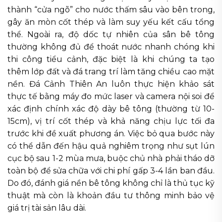
thành “cửa ngõ” cho nước thấm sâu vào bên trong,
gây ăn mòn cốt thép và làm suy yếu kết cấu tổng
thể. Ngoài ra, độ dốc tự nhiên của sân bê tông
thường không đủ để thoát nước nhanh chóng khi
thi công tiểu cảnh, đặc biệt là khi chúng ta tạo
thêm lớp đất và đá trang trí làm tăng chiều cao mặt
nền. Đá Cảnh Thiên An luôn thực hiện khảo sát
thực tế bằng máy đo mức laser và camera nội soi để
xác định chính xác độ dày bê tông (thường từ 10-
15cm), vị trí cốt thép và khả năng chịu lực tối đa
trước khi đề xuất phương án. Việc bỏ qua bước này
có thể dẫn đến hậu quả nghiêm trọng như sụt lún
cục bộ sau 1-2 mùa mưa, buộc chủ nhà phải tháo dỡ
toàn bộ để sửa chữa với chi phí gấp 3-4 lần ban đầu.
Do đó, đánh giá nền bê tông không chỉ là thủ tục kỹ
thuật mà còn là khoản đầu tư thông minh bảo vệ
giá trị tài sản lâu dài.