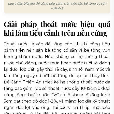
Lưu ý đặc biệt khi thi công tiểu cảnh trên nền sân bê tông có sẵn
– Hình 2
Giải pháp thoát nước hiệu quả
khi làm tiểu cảnh trên nền cứng
Thoát nước là vấn đề sống còn khi thi công tiểu
cảnh trên nền sân bê tông có sẵn vì bê tông vốn
không thấm nước. Nếu không có hệ thống thoát
nước chủ động, nước mưa hoặc nước tưới sẽ đọng
lại dưới lớp đất, gây thối rễ cây, sinh sôi nấm mốc và
làm tăng nguy cơ nứt bê tông do áp lực thủy tĩnh.
Đá Cảnh Thiên An thiết kế hệ thống thoát nước đa
tầng bao gồm: lớp sỏi thoát nước dày 10-15cm ở dưới
cùng, ống thoát nước PVC có lỗ khoan đường kính
5cm đặt theo độ dốc 1-2%, và màng lọc địa kỹ thuật
ngăn đất lọt vào ống. Tại các vị trí thấp nhất của
sân, chúng tôi lắp đặt hố thu nước ngầm kết hợp