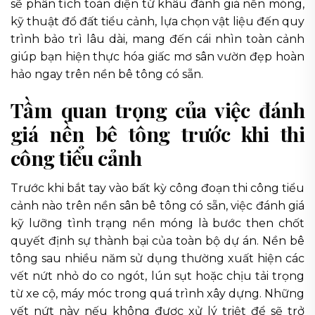
sẽ phân tích toàn diện từ khâu đánh giá nền móng,
kỹ thuật đổ đất tiểu cảnh, lựa chọn vật liệu đến quy
trình bảo trì lâu dài, mang đến cái nhìn toàn cảnh
giúp bạn hiện thực hóa giấc mơ sân vườn đẹp hoàn
hảo ngay trên nền bê tông có sẵn.
Tầm quan trọng của việc đánh
giá nền bê tông trước khi thi
công tiểu cảnh
Trước khi bắt tay vào bất kỳ công đoạn thi công tiểu
cảnh nào trên nền sân bê tông có sẵn, việc đánh giá
kỹ lưỡng tình trạng nền móng là bước then chốt
quyết định sự thành bại của toàn bộ dự án. Nền bê
tông sau nhiều năm sử dụng thường xuất hiện các
vết nứt nhỏ do co ngót, lún sụt hoặc chịu tải trọng
từ xe cộ, máy móc trong quá trình xây dựng. Những
vết nứt này nếu không được xử lý triệt để sẽ trở