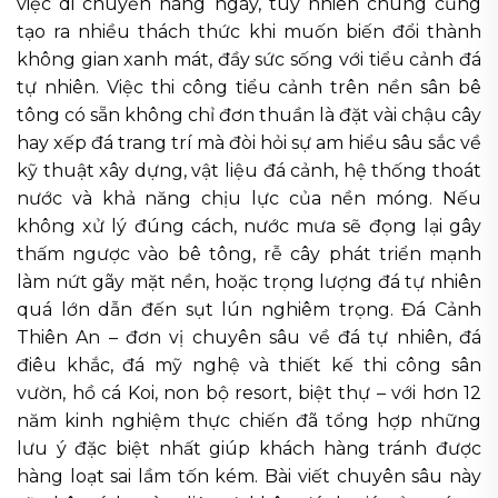
việc di chuyển hàng ngày, tuy nhiên chúng cũng
tạo ra nhiều thách thức khi muốn biến đổi thành
không gian xanh mát, đầy sức sống với tiểu cảnh đá
tự nhiên. Việc thi công tiểu cảnh trên nền sân bê
tông có sẵn không chỉ đơn thuần là đặt vài chậu cây
hay xếp đá trang trí mà đòi hỏi sự am hiểu sâu sắc về
kỹ thuật xây dựng, vật liệu đá cảnh, hệ thống thoát
nước và khả năng chịu lực của nền móng. Nếu
không xử lý đúng cách, nước mưa sẽ đọng lại gây
thấm ngược vào bê tông, rễ cây phát triển mạnh
làm nứt gãy mặt nền, hoặc trọng lượng đá tự nhiên
quá lớn dẫn đến sụt lún nghiêm trọng. Đá Cảnh
Thiên An – đơn vị chuyên sâu về đá tự nhiên, đá
điêu khắc, đá mỹ nghệ và thiết kế thi công sân
vườn, hồ cá Koi, non bộ resort, biệt thự – với hơn 12
năm kinh nghiệm thực chiến đã tổng hợp những
lưu ý đặc biệt nhất giúp khách hàng tránh được
hàng loạt sai lầm tốn kém. Bài viết chuyên sâu này