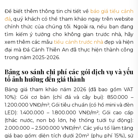
Để biết thêm thông tin chi tiết về
báo giá tiểu cảnh
đá
, quý khách có thể tham khảo ngay trên website
chính thức của chúng tôi. Ngoài ra, nếu bạn đang
tìm kiếm ý tưởng cho không gian trước nhà, hãy
xem thêm các mẫu
tiểu cảnh trước nhà
đẹp và hiện
đại mà Đá Cảnh Thiên An đã thực hiện thành công
trong năm 2025-2026.
Bảng so sánh chi phí các gói dịch vụ và yếu
tố ảnh hưởng đến giá thành
Bảng giá tham khảo năm 2026 (đã bao gồm VAT
10%): Gói cơ bản (chỉ đá và cây bụi): 850.000 –
1.200.000 VNĐ/m²; Gói tiêu chuẩn (có hồ mini và đèn
LED): 1.400.000 – 1.800.000 VNĐ/m²; Gói cao cấp
(thác nước, non bộ lớn, hệ thống tưới tự động):
2.000.000 – 2.500.000 VNĐ/m². Các yếu tố làm tăng
giá bao gồm: diện tích dưới 20m² (phụ phí 15%), sử