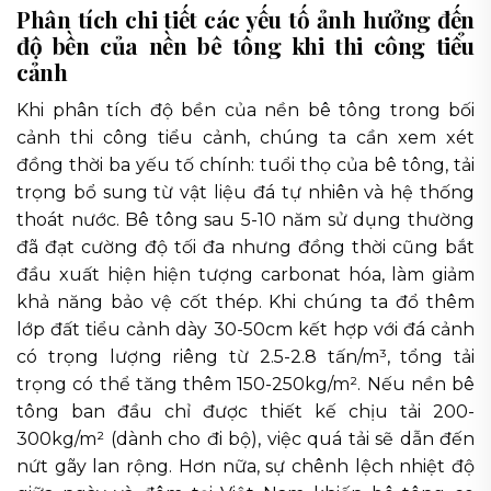
Phân tích chi tiết các yếu tố ảnh hưởng đến
độ bền của nền bê tông khi thi công tiểu
cảnh
Khi phân tích độ bền của nền bê tông trong bối
cảnh thi công tiểu cảnh, chúng ta cần xem xét
đồng thời ba yếu tố chính: tuổi thọ của bê tông, tải
trọng bổ sung từ vật liệu đá tự nhiên và hệ thống
thoát nước. Bê tông sau 5-10 năm sử dụng thường
đã đạt cường độ tối đa nhưng đồng thời cũng bắt
đầu xuất hiện hiện tượng carbonat hóa, làm giảm
khả năng bảo vệ cốt thép. Khi chúng ta đổ thêm
lớp đất tiểu cảnh dày 30-50cm kết hợp với đá cảnh
có trọng lượng riêng từ 2.5-2.8 tấn/m³, tổng tải
trọng có thể tăng thêm 150-250kg/m². Nếu nền bê
tông ban đầu chỉ được thiết kế chịu tải 200-
300kg/m² (dành cho đi bộ), việc quá tải sẽ dẫn đến
nứt gãy lan rộng. Hơn nữa, sự chênh lệch nhiệt độ