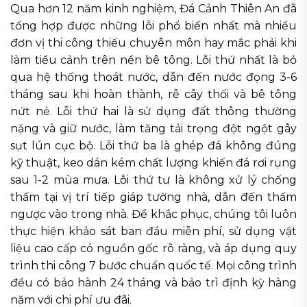
Qua hơn 12 năm kinh nghiệm, Đá Cảnh Thiên An đã
tổng hợp được những lỗi phổ biến nhất mà nhiều
đơn vị thi công thiếu chuyên môn hay mắc phải khi
làm tiểu cảnh trên nền bê tông. Lỗi thứ nhất là bỏ
qua hệ thống thoát nước, dẫn đến nước đọng 3-6
tháng sau khi hoàn thành, rễ cây thối và bê tông
nứt nẻ. Lỗi thứ hai là sử dụng đất thông thường
nặng và giữ nước, làm tăng tải trọng đột ngột gây
sụt lún cục bộ. Lỗi thứ ba là ghép đá không đúng
kỹ thuật, keo dán kém chất lượng khiến đá rơi rụng
sau 1-2 mùa mưa. Lỗi thứ tư là không xử lý chống
thấm tại vị trí tiếp giáp tường nhà, dẫn đến thấm
ngược vào trong nhà. Để khắc phục, chúng tôi luôn
thực hiện khảo sát ban đầu miễn phí, sử dụng vật
liệu cao cấp có nguồn gốc rõ ràng, và áp dụng quy
trình thi công 7 bước chuẩn quốc tế. Mọi công trình
đều có bảo hành 24 tháng và bảo trì định kỳ hàng
năm với chi phí ưu đãi.