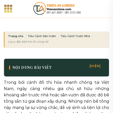
Bỏ
qua
nội
dung
Trang chủ
Tiểu Cảnh Sân Vườn
Tiểu Cảnh Trước Nhà
Lưu ý đặc biệt khi thi công tiểu cảnh trên nền sân bê tông có sẵn
[HIỆN]
NỘI DUNG BÀI VIẾT
Trong bối cảnh đô thị hóa nhanh chóng tại Việt
Nam, ngày càng nhiều gia chủ sở hữu những
khoảng sân trước nhà hoặc sân vườn đã được đổ bê
tông sẵn từ giai đoạn xây dựng. Những nền bê tông
này mang lại sự vững chắc, dễ vệ sinh và tiện lợi cho