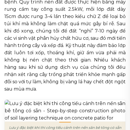
bệnh. Quy trình nén đất được thực hiện bằng máy
rung cầm tay công suất 2.5kW, mỗi lớp đất dày
15cm được rung 3-4 lần theo kiểu chữ Z để loại bỏ
túi khí mà không làm chặt quá mức gây bí rễ. Sau
khi đổ xong, chúng tôi để đất “nghỉ” 7-10 ngày để
các vi sinh vật phân hủy chất hữu cơ, sau đó mới tiến
hành trồng cây và xếp đá. Kỹ thuật này đảm bảo lớp
đất luôn tơi xốp, thoáng khí, giữ ẩm vừa phải mà
không bị nén chặt theo thời gian. Nhiều khách
hàng sau khi sử dụng dịch vụ của chúng tôi đều
nhận xét rằng cây trồng phát triển khỏe mạnh gấp
đôi so với tự làm, không bị vàng lá hay chết đột ngột
sau mùa mưa.
Lưu ý đặc biệt khi thi công tiểu cảnh trên nền sân bê tông có sẵn