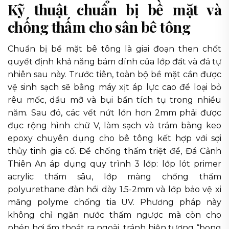
Kỹ thuật chuẩn bị bề mặt và
chống thấm cho sân bê tông
Chuẩn bị bề mặt bê tông là giai đoạn then chốt
quyết định khả năng bám dính của lớp đất và đá tự
nhiên sau này. Trước tiên, toàn bộ bề mặt cần được
vệ sinh sạch sẽ bằng máy xịt áp lực cao để loại bỏ
rêu mốc, dầu mỡ và bụi bẩn tích tụ trong nhiều
năm. Sau đó, các vết nứt lớn hơn 2mm phải được
đục rộng hình chữ V, làm sạch và trám bằng keo
epoxy chuyên dụng cho bê tông kết hợp với sợi
thủy tinh gia cố. Để chống thấm triệt để, Đá Cảnh
Thiên An áp dụng quy trình 3 lớp: lớp lót primer
acrylic thấm sâu, lớp màng chống thấm
polyurethane đàn hồi dày 1.5-2mm và lớp bảo vệ xi
măng polyme chống tia UV. Phương pháp này
không chỉ ngăn nước thấm ngược mà còn cho
phép hơi ẩm thoát ra ngoài, tránh hiện tượng “bong