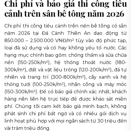
Chi phí và báo giá thi công tiểu
cảnh trên sân bê tông năm 2026
Chi phí thi công tiểu cảnh trên nền bê tông có sẵn
năm 2026 tại Đá Cảnh Thiên An dao động từ
850.000 – 2.500.000 VNĐ/m² tùy vào độ phức tạp,
loại đá sử dụng và có hay không yếu tố nước. Các
hạng mục chính bao gồm: chống thấm và sửa chữa
nền (150-250k/m²), hệ thống thoát nước (180-
300k/m²), đất và vật liệu trồng (120-200k/m²), đá tự
nhiên và trang trí (300-800k/m²), cây xanh và hệ
thống tưới (100-250k/m²), nhân công và máy móc
(150-300k/m²). Để có báo giá chính xác nhất, khách
hàng nên liên hệ trực tiếp để được khảo sát miễn
phí. Chúng tôi cam kết báo giá minh bạch, không
phát sinh chi phí bất ngờ và có nhiều gói dịch vụ
linh hoạt phù hợp với mọi ngân sách từ 30 triệu đến
vài trăm triệu đồng.