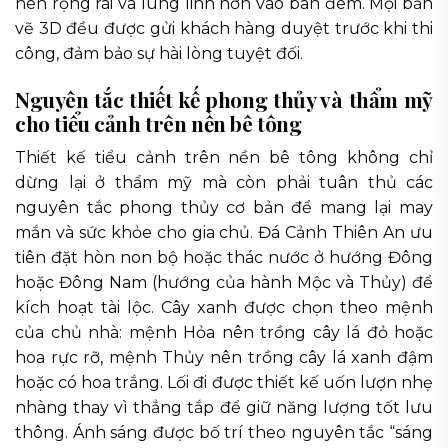
nên rộng rãi và lung linh hơn vào ban đêm. Mọi bản
vẽ 3D đều được gửi khách hàng duyệt trước khi thi
công, đảm bảo sự hài lòng tuyệt đối.
Nguyên tắc thiết kế phong thủy và thẩm mỹ
cho tiểu cảnh trên nền bê tông
Thiết kế tiểu cảnh trên nền bê tông không chỉ
dừng lại ở thẩm mỹ mà còn phải tuân thủ các
nguyên tắc phong thủy cơ bản để mang lại may
mắn và sức khỏe cho gia chủ. Đá Cảnh Thiên An ưu
tiên đặt hòn non bộ hoặc thác nước ở hướng Đông
hoặc Đông Nam (hướng của hành Mộc và Thủy) để
kích hoạt tài lộc. Cây xanh được chọn theo mệnh
của chủ nhà: mệnh Hỏa nên trồng cây lá đỏ hoặc
hoa rực rỡ, mệnh Thủy nên trồng cây lá xanh đậm
hoặc có hoa trắng. Lối đi được thiết kế uốn lượn nhẹ
nhàng thay vì thẳng tắp để giữ năng lượng tốt lưu
thông. Ánh sáng được bố trí theo nguyên tắc “sáng