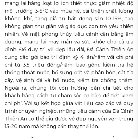
mang lại hàng loạt lợi ích thiết thực: giảm nhiệt độ
môi trường 3-5°C vào mùa hè, cải thiện chất lượng
không khí, tăng giá trị bất động sản 10-15%, tạo
không gian thư giãn và giáo dục con trẻ yêu thiên
nhiên. Về mặt phong thủy, tiểu cảnh cân bằng âm
dương, mang lại may mắn và sức khỏe cho cả gia
đình. Để duy trì vẻ đẹp lâu dài, Đá Cảnh Thiên An
cung cấp gói bảo trì định kỳ 4 lần/năm với chi phí
chỉ từ 3.5 triệu đồng/năm, bao gồm: kiểm tra hệ
thống thoát nước, bổ sung đất và phân bón, cắt tỉa
cây, vệ sinh đá và hồ nước, kiểm tra chống thấm.
Ngoài ra, chúng tôi còn hướng dẫn chi tiết cho
khách hàng cách tự chăm sóc cơ bản để tiết kiệm
chi phí. Với sự kết hợp giữa vật liệu cao cấp và quy
trình chuyên nghiệp, những tiểu cảnh của Đá Cảnh
Thiên An có thể giữ được vẻ đẹp nguyên vẹn trong
15-20 năm mà không cần thay thế lớn.