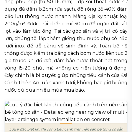
ống phù hợp (từ 50-110mm). Lớp sỏi thoát nước sử
dụng đá dăm 1x2cm rửa sạch, độ rỗng 35-40% đảm
bảo lưu thông nước nhanh. Màng địa kỹ thuật loại
200g/m² được trải chồng mí 30cm để ngăn đất sét
lọt vào làm tắc ống. Tại các góc sân và vị trí có cây
lớn, chúng tôi lắp thêm giếng thu nước phụ có nắp
lưới inox để dễ dàng vệ sinh định kỳ. Toàn bộ hệ
thống được kiểm tra bằng cách bơm nước liên tục 2
giờ trước khi đổ đất, đảm bảo nước thoát hết trong
vòng 15-20 phút mà không có hiện tượng ứ đọng.
Đây chính là bí quyết giúp những tiểu cảnh của Đá
Cảnh Thiên An luôn xanh tươi, không bao giờ bị úng
nước dù qua nhiều mùa mưa bão.
Lưu ý đặc biệt khi thi công tiểu cảnh trên nền sân bê tông có sẵn