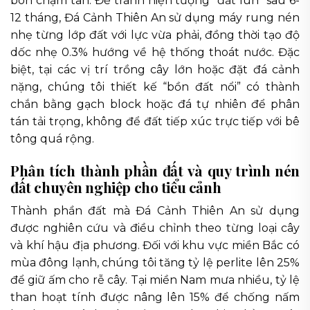
bón chậm tan. Để tránh hiện tượng “đất lún” sau 6-
12 tháng, Đá Cảnh Thiên An sử dụng máy rung nén
nhẹ từng lớp đất với lực vừa phải, đồng thời tạo độ
dốc nhẹ 0.3% hướng về hệ thống thoát nước. Đặc
biệt, tại các vị trí trồng cây lớn hoặc đặt đá cảnh
nặng, chúng tôi thiết kế “bồn đất nổi” có thành
chắn bằng gạch block hoặc đá tự nhiên để phân
tán tải trọng, không để đất tiếp xúc trực tiếp với bê
tông quá rộng.
Phân tích thành phần đất và quy trình nén
đất chuyên nghiệp cho tiểu cảnh
Thành phần đất mà Đá Cảnh Thiên An sử dụng
được nghiên cứu và điều chỉnh theo từng loại cây
và khí hậu địa phương. Đối với khu vực miền Bắc có
mùa đông lạnh, chúng tôi tăng tỷ lệ perlite lên 25%
để giữ ấm cho rễ cây. Tại miền Nam mưa nhiều, tỷ lệ
than hoạt tính được nâng lên 15% để chống nấm