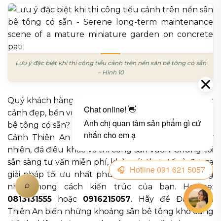
Lưu ý đặc biệt khi thi công tiểu cảnh trên nền sân bê tông có sẵn
– Hình 10
Quý khách hàng đang mong muốn sở hữu một tiểu
cảnh đẹp, bền vững và phong thủy tốt trên nền sân
bê tông có sẵn? Đừng ngần ngại liên hệ ngay với Đá
Cảnh Thiên An – chuyên gia hàng đầu về đá tự
nhiên, đá điêu khắc và thi công sân vườn. Chúng tôi
sẵn sàng tư vấn miễn phí, khảo sát thực tế và đưa ra
giải pháp tối ưu nhất phù hợp với ngân sách cũng
như phong cách kiến trúc của bạn. Hotline:
0813131555
hoặc
0916215057
. Hãy để Đá Cảnh
Thiên An biến những khoảng sân bê tông khô cứng