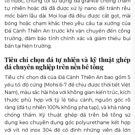
tố nước, chúng tôi sử dụng đá granite chống thấm
tự nhiên hoặc đá đã được xử lý nano để tránh rêu
mốc bám lâu dài. Mọi loại đá đều được cắt gọt, mài
bóng hoặc chạm khắc theo yêu cầu tại xưởng của
Đá Cảnh Thiên An trước khi vận chuyển đến công
trường, đảm bảo tính chính xác và giảm thiểu bụi
bẩn tại hiện trường.
Tiêu chí chọn đá tự nhiên và kỹ thuật ghép
đá chuyên nghiệp trên nền bê tông
Tiêu chí chọn đá của Đá Cảnh Thiên An bao gồm 5
yếu tố: độ cứng (Mohs 6-7 để chịu được thời tiết Việt
Nam), màu sắc hài hòa với không gian kiến trúc, kích
thước phù hợp với tỷ lệ tiểu cảnh, nguồn gốc rõ
ràng (đá tự nhiên 100% không pha tạp), và khả năng
chống thấm. Kỹ thuật ghép đá trên bê tông sử
dụng keo chuyên dụng gốc polyurethane kết hợp
với vít nở inox 304 để cố định những viên đá lớn