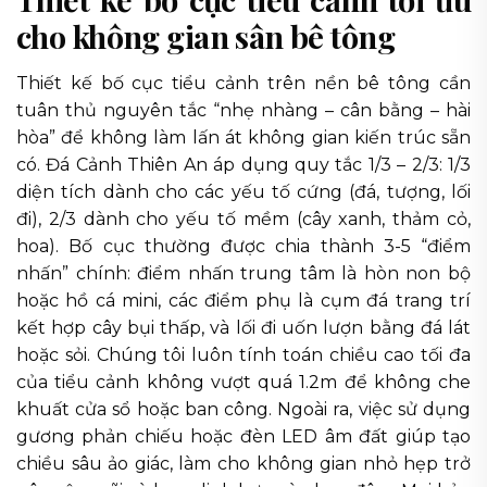
cho không gian sân bê tông
Thiết kế bố cục tiểu cảnh trên nền bê tông cần
tuân thủ nguyên tắc “nhẹ nhàng – cân bằng – hài
hòa” để không làm lấn át không gian kiến trúc sẵn
có. Đá Cảnh Thiên An áp dụng quy tắc 1/3 – 2/3: 1/3
diện tích dành cho các yếu tố cứng (đá, tượng, lối
đi), 2/3 dành cho yếu tố mềm (cây xanh, thảm cỏ,
hoa). Bố cục thường được chia thành 3-5 “điểm
nhấn” chính: điểm nhấn trung tâm là hòn non bộ
hoặc hồ cá mini, các điểm phụ là cụm đá trang trí
kết hợp cây bụi thấp, và lối đi uốn lượn bằng đá lát
hoặc sỏi. Chúng tôi luôn tính toán chiều cao tối đa
của tiểu cảnh không vượt quá 1.2m để không che
khuất cửa sổ hoặc ban công. Ngoài ra, việc sử dụng
gương phản chiếu hoặc đèn LED âm đất giúp tạo
chiều sâu ảo giác, làm cho không gian nhỏ hẹp trở