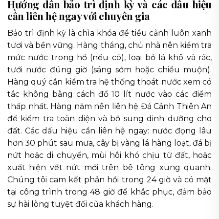
Hướng dẫn bảo trì định kỳ và các dấu hiệu
cần liên hệ ngay với chuyên gia
Bảo trì định kỳ là chìa khóa để tiểu cảnh luôn xanh
tươi và bền vững. Hàng tháng, chủ nhà nên kiểm tra
mức nước trong hồ (nếu có), loại bỏ lá khô và rác,
tưới nước đúng giờ (sáng sớm hoặc chiều muộn).
Hàng quý cần kiểm tra hệ thống thoát nước xem có
tắc không bằng cách đổ 10 lít nước vào các điểm
thấp nhất. Hàng năm nên liên hệ Đá Cảnh Thiên An
để kiểm tra toàn diện và bổ sung dinh dưỡng cho
đất. Các dấu hiệu cần liên hệ ngay: nước đọng lâu
hơn 30 phút sau mưa, cây bị vàng lá hàng loạt, đá bị
nứt hoặc di chuyển, mùi hôi khó chịu từ đất, hoặc
xuất hiện vết nứt mới trên bê tông xung quanh.
Chúng tôi cam kết phản hồi trong 24 giờ và có mặt
tại công trình trong 48 giờ để khắc phục, đảm bảo
sự hài lòng tuyệt đối của khách hàng.