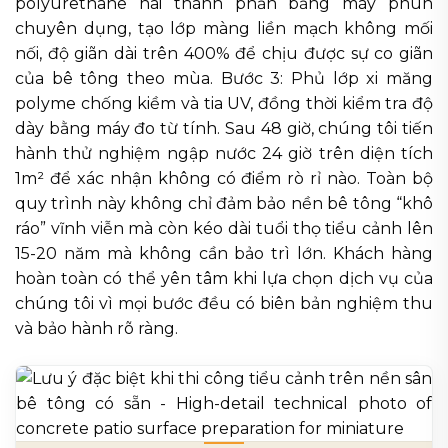
polyurethane hai thành phần bằng máy phun
chuyên dụng, tạo lớp màng liền mạch không mối
nối, độ giãn dài trên 400% để chịu được sự co giãn
của bê tông theo mùa. Bước 3: Phủ lớp xi măng
polyme chống kiềm và tia UV, đồng thời kiểm tra độ
dày bằng máy đo từ tính. Sau 48 giờ, chúng tôi tiến
hành thử nghiệm ngập nước 24 giờ trên diện tích
1m² để xác nhận không có điểm rò rỉ nào. Toàn bộ
quy trình này không chỉ đảm bảo nền bê tông “khô
ráo” vĩnh viễn mà còn kéo dài tuổi thọ tiểu cảnh lên
15-20 năm mà không cần bảo trì lớn. Khách hàng
hoàn toàn có thể yên tâm khi lựa chọn dịch vụ của
chúng tôi vì mọi bước đều có biên bản nghiệm thu
và bảo hành rõ ràng.