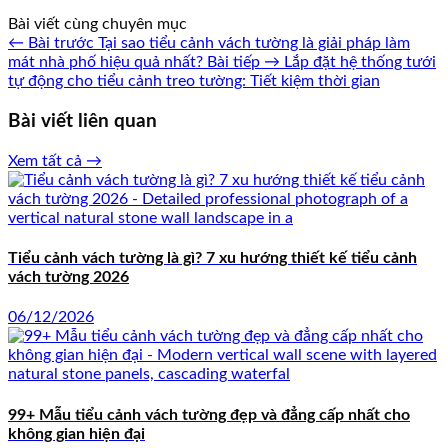
Bài viết cùng chuyên mục
← Bài trước
Tại sao tiểu cảnh vách tường là giải pháp làm
mát nhà phố hiệu quả nhất?
Bài tiếp →
Lắp đặt hệ thống tưới
tự động cho tiểu cảnh treo tường: Tiết kiệm thời gian
Bài viết liên quan
Xem tất cả →
Tiểu cảnh vách tường là gì? 7 xu hướng thiết kế tiểu cảnh
vách tường 2026
06/12/2026
99+ Mẫu tiểu cảnh vách tường đẹp và đẳng cấp nhất cho
không gian hiện đại