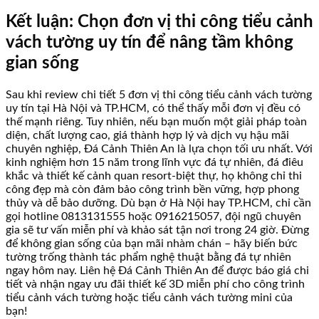
Kết luận: Chọn đơn vị thi công tiểu cảnh
vách tường uy tín để nâng tầm không
gian sống
Sau khi review chi tiết 5 đơn vị thi công tiểu cảnh vách tường
uy tín tại Hà Nội và TP.HCM, có thể thấy mỗi đơn vị đều có
thế mạnh riêng. Tuy nhiên, nếu bạn muốn một giải pháp toàn
diện, chất lượng cao, giá thành hợp lý và dịch vụ hậu mãi
chuyên nghiệp, Đá Cảnh Thiên An là lựa chọn tối ưu nhất. Với
kinh nghiệm hơn 15 năm trong lĩnh vực đá tự nhiên, đá điêu
khắc và thiết kế cảnh quan resort-biệt thự, họ không chỉ thi
công đẹp mà còn đảm bảo công trình bền vững, hợp phong
thủy và dễ bảo dưỡng. Dù bạn ở Hà Nội hay TP.HCM, chỉ cần
gọi hotline 0813131555 hoặc 0916215057, đội ngũ chuyên
gia sẽ tư vấn miễn phí và khảo sát tận nơi trong 24 giờ. Đừng
để không gian sống của bạn mãi nhàm chán – hãy biến bức
tường trống thành tác phẩm nghệ thuật bằng đá tự nhiên
ngay hôm nay. Liên hệ Đá Cảnh Thiên An để được báo giá chi
tiết và nhận ngay ưu đãi thiết kế 3D miễn phí cho công trình
tiểu cảnh vách tường hoặc tiểu cảnh vách tường mini của
bạn!