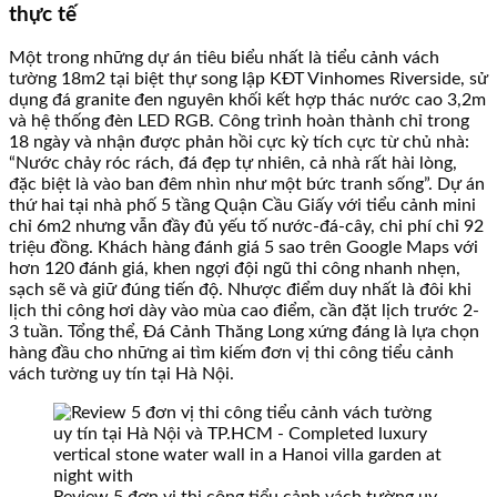
thực tế
Một trong những dự án tiêu biểu nhất là tiểu cảnh vách
tường 18m2 tại biệt thự song lập KĐT Vinhomes Riverside, sử
dụng đá granite đen nguyên khối kết hợp thác nước cao 3,2m
và hệ thống đèn LED RGB. Công trình hoàn thành chỉ trong
18 ngày và nhận được phản hồi cực kỳ tích cực từ chủ nhà:
“Nước chảy róc rách, đá đẹp tự nhiên, cả nhà rất hài lòng,
đặc biệt là vào ban đêm nhìn như một bức tranh sống”. Dự án
thứ hai tại nhà phố 5 tầng Quận Cầu Giấy với tiểu cảnh mini
chỉ 6m2 nhưng vẫn đầy đủ yếu tố nước-đá-cây, chi phí chỉ 92
triệu đồng. Khách hàng đánh giá 5 sao trên Google Maps với
hơn 120 đánh giá, khen ngợi đội ngũ thi công nhanh nhẹn,
sạch sẽ và giữ đúng tiến độ. Nhược điểm duy nhất là đôi khi
lịch thi công hơi dày vào mùa cao điểm, cần đặt lịch trước 2-
3 tuần. Tổng thể, Đá Cảnh Thăng Long xứng đáng là lựa chọn
hàng đầu cho những ai tìm kiếm đơn vị thi công tiểu cảnh
vách tường uy tín tại Hà Nội.