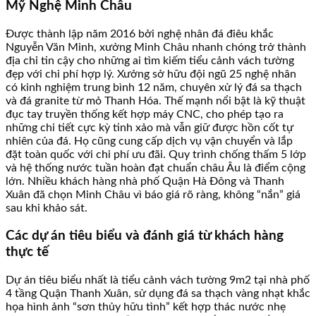
Mỹ Nghệ Minh Châu
Được thành lập năm 2016 bởi nghệ nhân đá điêu khắc
Nguyễn Văn Minh, xưởng Minh Châu nhanh chóng trở thành
địa chỉ tin cậy cho những ai tìm kiếm tiểu cảnh vách tường
đẹp với chi phí hợp lý. Xưởng sở hữu đội ngũ 25 nghệ nhân
có kinh nghiệm trung bình 12 năm, chuyên xử lý đá sa thạch
và đá granite từ mỏ Thanh Hóa. Thế mạnh nổi bật là kỹ thuật
đục tay truyền thống kết hợp máy CNC, cho phép tạo ra
những chi tiết cực kỳ tinh xảo mà vẫn giữ được hồn cốt tự
nhiên của đá. Họ cũng cung cấp dịch vụ vận chuyển và lắp
đặt toàn quốc với chi phí ưu đãi. Quy trình chống thấm 5 lớp
và hệ thống nước tuần hoàn đạt chuẩn châu Âu là điểm cộng
lớn. Nhiều khách hàng nhà phố Quận Hà Đông và Thanh
Xuân đã chọn Minh Châu vì báo giá rõ ràng, không “nắn” giá
sau khi khảo sát.
Các dự án tiêu biểu và đánh giá từ khách hàng
thực tế
Dự án tiêu biểu nhất là tiểu cảnh vách tường 9m2 tại nhà phố
4 tầng Quận Thanh Xuân, sử dụng đá sa thạch vàng nhạt khắc
họa hình ảnh “sơn thủy hữu tình” kết hợp thác nước nhẹ