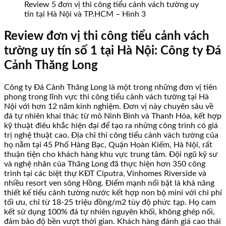
Review 5 đơn vị thi công tiểu cảnh vách tường uy
tín tại Hà Nội và TP.HCM – Hình 3
Review đơn vị thi công tiểu cảnh vách
tường uy tín số 1 tại Hà Nội: Công ty Đá
Cảnh Thăng Long
Công ty Đá Cảnh Thăng Long là một trong những đơn vị tiên
phong trong lĩnh vực thi công tiểu cảnh vách tường tại Hà
Nội với hơn 12 năm kinh nghiệm. Đơn vị này chuyên sâu về
đá tự nhiên khai thác từ mỏ Ninh Bình và Thanh Hóa, kết hợp
kỹ thuật điêu khắc hiện đại để tạo ra những công trình có giá
trị nghệ thuật cao. Địa chỉ thi công tiểu cảnh vách tường của
họ nằm tại 45 Phố Hàng Bạc, Quận Hoàn Kiếm, Hà Nội, rất
thuận tiện cho khách hàng khu vực trung tâm. Đội ngũ kỹ sư
và nghệ nhân của Thăng Long đã thực hiện hơn 350 công
trình tại các biệt thự KĐT Ciputra, Vinhomes Riverside và
nhiều resort ven sông Hồng. Điểm mạnh nổi bật là khả năng
thiết kế tiểu cảnh tường nước kết hợp non bộ mini với chi phí
tối ưu, chỉ từ 18-25 triệu đồng/m2 tùy độ phức tạp. Họ cam
kết sử dụng 100% đá tự nhiên nguyên khối, không ghép nối,
đảm bảo độ bền vượt thời gian. Khách hàng đánh giá cao thái