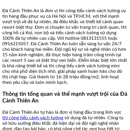
Đá Cảnh Thiên An là đơn vị thi công tiểu cảnh vách tường uy
tín hàng đầu phục vụ cả Hà Nội và TP.HCM, với thế mạnh
vượt trội về đá tự nhiên, đá điêu khắc và thiết kế cảnh quan
resort-biệt thự. Đơn vị chuyên tư vấn trang trí cảnh quan, thi
công hồ cá Koi, non bộ và tiểu cảnh vách tường sử dụng
100% đá tự nhiên cao cấp. Với hotline 0813131555 hoặc
0916215057, Đá Cảnh Thiên An luôn sẵn sàng tư vấn 24/7
cho khách hàng hai miền. Đội ngũ kỹ sư và nghệ nhân có hơn
15 năm kinh nghiệm, đã thực hiện hàng trăm công trình tại
các resort 5 sao và biệt thự ven biển. Điểm khác biệt lớn nhất
là khả năng thiết kế và thi công tiểu cảnh vách tường mini
cho nhà phố diện tích nhỏ, giải pháp xanh hoàn hảo cho đô
thị chật hẹp. Giá thành từ 16-28 triệu đồng/m2, linh hoạt
theo yêu cầu và luôn minh bạch.
Thông tin tổng quan và thế mạnh vượt trội của Đá
Cảnh Thiên An
Đá Cảnh Thiên An tự hào là đơn vị hàng đầu trong lĩnh vực
thi công tiểu cảnh vách tường
sử dụng đá tự nhiên. Công ty
sở hữu xưởng điêu khắc đá hiện đại và đội ngũ nghệ nhân
được đào tạo bài bản, có khả năng chế tác mọi họa tiết từ