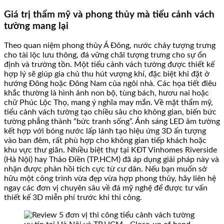
Giá trị thẩm mỹ và phong thủy mà tiểu cảnh vách
tường mang lại
Theo quan niệm phong thủy Á Đông, nước chảy tượng trưng
cho tài lộc lưu thông, đá vững chãi tượng trưng cho sự ổn
định và trường tồn. Một tiểu cảnh vách tường được thiết kế
hợp lý sẽ giúp gia chủ thu hút vượng khí, đặc biệt khi đặt ở
hướng Đông hoặc Đông Nam của ngôi nhà. Các họa tiết điêu
khắc thường là hình ảnh non bộ, tùng bách, hươu nai hoặc
chữ Phúc Lộc Thọ, mang ý nghĩa may mắn. Về mặt thẩm mỹ,
tiểu cảnh vách tường tạo chiều sâu cho không gian, biến bức
tường phẳng thành “bức tranh sống”. Ánh sáng LED âm tường
kết hợp với bóng nước lấp lánh tạo hiệu ứng 3D ấn tượng
vào ban đêm, rất phù hợp cho không gian tiếp khách hoặc
khu vực thư giãn. Nhiều biệt thự tại KĐT Vinhomes Riverside
(Hà Nội) hay Thảo Điền (TP.HCM) đã áp dụng giải pháp này và
nhận được phản hồi tích cực từ cư dân. Nếu bạn muốn sở
hữu một công trình vừa đẹp vừa hợp phong thủy, hãy liên hệ
ngay các đơn vị chuyên sâu về đá mỹ nghệ để được tư vấn
thiết kế 3D miễn phí trước khi thi công.