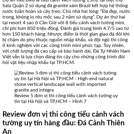
Dự án tiêu biểu là tiểu cảnh vách tường 15m2 tại biệt thự
Sala Quận 2 sử dụng đá granite xám Brazil kết hợp hệ thống
nước tuần hoàn và cây treo. Chủ nhà hài lòng: “Đá đẹp, nước
trong, không lo rêu mốc sau 2 năm sử dụng”. Dự án thứ hai
tại resort 4 sao ở Cần Giờ với 8 tiểu cảnh vách tường mini,
chi phí hơn 850 triệu đồng. Đánh giá trung bình 4.7/5 sao từ
hơn 150 khách hàng. Nhược điểm là thời gian giao đá đôi khi
bị chậm do phụ thuộc nguồn nhập khẩu, và đội ngũ thi công
ít kinh nghiệm với các công trình mini phức tạp. Tuy nhiên,
với chất lượng đá cao cấp và bảo hành dài, Đá Tự Nhiên Nam
Việt vẫn là lựa chọn đáng tin cậy cho những công trình đòi
hỏi vật liệu nhập khẩu tại TP.HCM.
Review 5 đơn vị thi công tiểu cảnh vách tường uy
tín tại Hà Nội và TP.HCM – Hình 7
Review đơn vị thi công tiểu cảnh vách
tường uy tín hàng đầu: Đá Cảnh Thiên
An