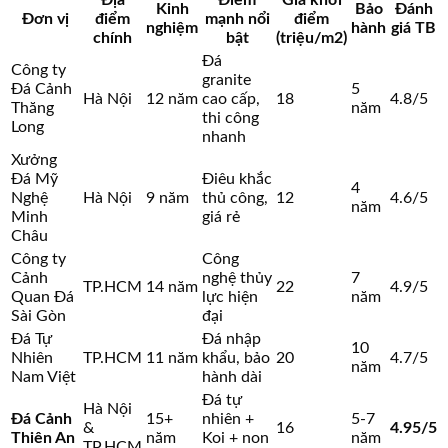
Kinh
Bảo
Đánh
Đơn vị
điểm
mạnh nổi
điểm
nghiệm
hành
giá TB
chính
bật
(triệu/m2)
Đá
Công ty
granite
Đá Cảnh
5
Hà Nội
12 năm
cao cấp,
18
4.8/5
Thăng
năm
thi công
Long
nhanh
Xưởng
Đá Mỹ
Điêu khắc
4
Nghệ
Hà Nội
9 năm
thủ công,
12
4.6/5
năm
Minh
giá rẻ
Châu
Công ty
Công
Cảnh
nghệ thủy
7
TP.HCM
14 năm
22
4.9/5
Quan Đá
lực hiện
năm
Sài Gòn
đại
Đá Tự
Đá nhập
10
Nhiên
TP.HCM
11 năm
khẩu, bảo
20
4.7/5
năm
Nam Việt
hành dài
Đá tự
Hà Nội
Đá Cảnh
15+
nhiên +
5-7
&
16
4.95/5
Thiên An
năm
Koi + non
năm
TP.HCM