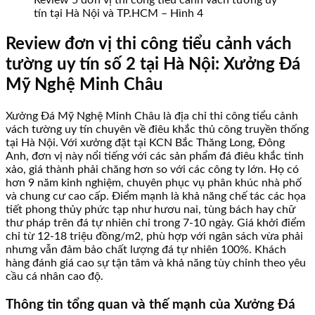
Review 5 đơn vị thi công tiểu cảnh vách tường uy
tín tại Hà Nội và TP.HCM – Hình 4
Review đơn vị thi công tiểu cảnh vách
tường uy tín số 2 tại Hà Nội: Xưởng Đá
Mỹ Nghệ Minh Châu
Xưởng Đá Mỹ Nghệ Minh Châu là địa chỉ thi công tiểu cảnh
vách tường uy tín chuyên về điêu khắc thủ công truyền thống
tại Hà Nội. Với xưởng đặt tại KCN Bắc Thăng Long, Đông
Anh, đơn vị này nổi tiếng với các sản phẩm đá điêu khắc tinh
xảo, giá thành phải chăng hơn so với các công ty lớn. Họ có
hơn 9 năm kinh nghiệm, chuyên phục vụ phân khúc nhà phố
và chung cư cao cấp. Điểm mạnh là khả năng chế tác các họa
tiết phong thủy phức tạp như hươu nai, tùng bách hay chữ
thư pháp trên đá tự nhiên chỉ trong 7-10 ngày. Giá khởi điểm
chỉ từ 12-18 triệu đồng/m2, phù hợp với ngân sách vừa phải
nhưng vẫn đảm bảo chất lượng đá tự nhiên 100%. Khách
hàng đánh giá cao sự tận tâm và khả năng tùy chỉnh theo yêu
cầu cá nhân cao độ.
Thông tin tổng quan và thế mạnh của Xưởng Đá