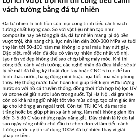
Lợi ích vượt trội khi thi công tiểu cảnh
vách tường bằng đá tự nhiên
Đá tự nhiên là linh hồn của mọi công trình tiểu cảnh vách
tường chất lượng cao. So với vật liệu nhân tạo như
composite hay bê tông giả đá, đá tự nhiên mang lại độ bền
vượt trội, khả năng chịu lực nén lên đến 200-300 MPa và tuổi
thọ lên tới 50-100 năm mà không lo phai màu hay nứt gãy.
Đặc biệt, mỗi viên đá đều có vân tự nhiên độc nhất vô nhị,
tạo nên vẻ đẹp không thể sao chép bằng máy móc. Khi thi
công tiểu cảnh vách tường, các nghệ nhân đá điêu khắc sẽ xử
lý bề mặt đá bằng kỹ thuật đục tay hoặc CNC 5 trục để tạo
hình thác nước, hang động mini hoặc họa tiết hoa văn phong
thủy. Hệ thống nước tuần hoàn kín giúp tiết kiệm 90% lượng
nước so với hồ cá truyền thống, đồng thời tích hợp bộ lọc UV
và ozone để giữ nước luôn trong suốt. Tại Hà Nội, đá granite
còn có khả năng giữ nhiệt tốt vào mùa đông, tạo cảm giác ấm
áp cho không gian ngoài trời. Còn tại TP.HCM, đá marble
trắng hoặc be giúp phản xạ ánh sáng, làm mát không gian lên
đến 3-5 độ C vào những ngày nắng gắt. Đây chính là lý do tại
sao ngày càng nhiều chủ đầu tư chọn đơn vị làm tiểu cảnh
tường nước uy tín sử dụng 100% đá tự nhiên thay vì giải
pháp rẻ tiền.