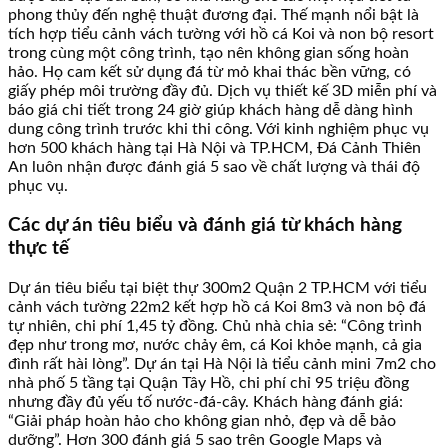
phong thủy đến nghệ thuật đương đại. Thế mạnh nổi bật là
tích hợp tiểu cảnh vách tường với hồ cá Koi và non bộ resort
trong cùng một công trình, tạo nên không gian sống hoàn
hảo. Họ cam kết sử dụng đá từ mỏ khai thác bền vững, có
giấy phép môi trường đầy đủ. Dịch vụ thiết kế 3D miễn phí và
báo giá chi tiết trong 24 giờ giúp khách hàng dễ dàng hình
dung công trình trước khi thi công. Với kinh nghiệm phục vụ
hơn 500 khách hàng tại Hà Nội và TP.HCM, Đá Cảnh Thiên
An luôn nhận được đánh giá 5 sao về chất lượng và thái độ
phục vụ.
Các dự án tiêu biểu và đánh giá từ khách hàng
thực tế
Dự án tiêu biểu tại biệt thự 300m2 Quận 2 TP.HCM với tiểu
cảnh vách tường 22m2 kết hợp hồ cá Koi 8m3 và non bộ đá
tự nhiên, chi phí 1,45 tỷ đồng. Chủ nhà chia sẻ: “Công trình
đẹp như trong mơ, nước chảy êm, cá Koi khỏe mạnh, cả gia
đình rất hài lòng”. Dự án tại Hà Nội là tiểu cảnh mini 7m2 cho
nhà phố 5 tầng tại Quận Tây Hồ, chi phí chỉ 95 triệu đồng
nhưng đầy đủ yếu tố nước-đá-cây. Khách hàng đánh giá:
“Giải pháp hoàn hảo cho không gian nhỏ, đẹp và dễ bảo
dưỡng”. Hơn 300 đánh giá 5 sao trên Google Maps và