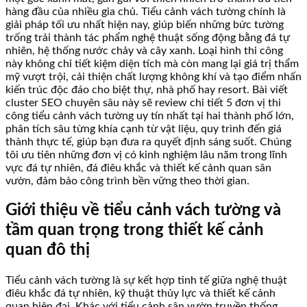
hàng đầu của nhiều gia chủ. Tiểu cảnh vách tường chính là
giải pháp tối ưu nhất hiện nay, giúp biến những bức tường
trống trải thành tác phẩm nghệ thuật sống động bằng đá tự
nhiên, hệ thống nước chảy và cây xanh. Loại hình thi công
này không chỉ tiết kiệm diện tích mà còn mang lại giá trị thẩm
mỹ vượt trội, cải thiện chất lượng không khí và tạo điểm nhấn
kiến trúc độc đáo cho biệt thự, nhà phố hay resort. Bài viết
cluster SEO chuyên sâu này sẽ review chi tiết 5 đơn vị thi
công tiểu cảnh vách tường uy tín nhất tại hai thành phố lớn,
phân tích sâu từng khía cạnh từ vật liệu, quy trình đến giá
thành thực tế, giúp bạn đưa ra quyết định sáng suốt. Chúng
tôi ưu tiên những đơn vị có kinh nghiệm lâu năm trong lĩnh
vực đá tự nhiên, đá điêu khắc và thiết kế cảnh quan sân
vườn, đảm bảo công trình bền vững theo thời gian.
Giới thiệu về tiểu cảnh vách tường và
tầm quan trọng trong thiết kế cảnh
quan đô thị
Tiểu cảnh vách tường là sự kết hợp tinh tế giữa nghệ thuật
điêu khắc đá tự nhiên, kỹ thuật thủy lực và thiết kế cảnh
quan hiện đại. Khác với tiểu cảnh sân vườn truyền thống