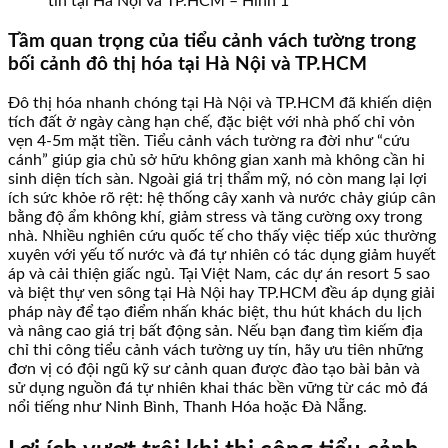
tín tại Hà Nội và TP.HCM – Hình 1
Tầm quan trọng của tiểu cảnh vách tường trong
bối cảnh đô thị hóa tại Hà Nội và TP.HCM
Đô thị hóa nhanh chóng tại Hà Nội và TP.HCM đã khiến diện
tích đất ở ngày càng hạn chế, đặc biệt với nhà phố chỉ vỏn
vẹn 4-5m mặt tiền. Tiểu cảnh vách tường ra đời như “cứu
cánh” giúp gia chủ sở hữu không gian xanh mà không cần hi
sinh diện tích sàn. Ngoài giá trị thẩm mỹ, nó còn mang lại lợi
ích sức khỏe rõ rệt: hệ thống cây xanh và nước chảy giúp cân
bằng độ ẩm không khí, giảm stress và tăng cường oxy trong
nhà. Nhiều nghiên cứu quốc tế cho thấy việc tiếp xúc thường
xuyên với yếu tố nước và đá tự nhiên có tác dụng giảm huyết
áp và cải thiện giấc ngủ. Tại Việt Nam, các dự án resort 5 sao
và biệt thự ven sông tại Hà Nội hay TP.HCM đều áp dụng giải
pháp này để tạo điểm nhấn khác biệt, thu hút khách du lịch
và nâng cao giá trị bất động sản. Nếu bạn đang tìm kiếm địa
chỉ thi công tiểu cảnh vách tường uy tín, hãy ưu tiên những
đơn vị có đội ngũ kỹ sư cảnh quan được đào tạo bài bản và
sử dụng nguồn đá tự nhiên khai thác bền vững từ các mỏ đá
nổi tiếng như Ninh Bình, Thanh Hóa hoặc Đà Nẵng.