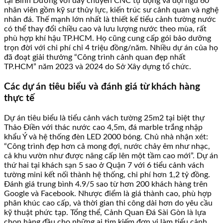
tại Bình Dương với dây chuyền CNC tự động và đội ngũ 60
nhân viên gồm kỹ sư thủy lực, kiến trúc sư cảnh quan và nghệ
nhân đá. Thế mạnh lớn nhất là thiết kế tiểu cảnh tường nước
có thể thay đổi chiều cao và lưu lượng nước theo mùa, rất
phù hợp khí hậu TP.HCM. Họ cũng cung cấp gói bảo dưỡng
trọn đời với chi phí chỉ 4 triệu đồng/năm. Nhiều dự án của họ
đã đoạt giải thưởng “Công trình cảnh quan đẹp nhất
TP.HCM” năm 2023 và 2024 do Sở Xây dựng tổ chức.
Các dự án tiêu biểu và đánh giá từ khách hàng
thực tế
Dự án tiêu biểu là tiểu cảnh vách tường 25m2 tại biệt thự
Thảo Điền với thác nước cao 4,5m, đá marble trắng nhập
khẩu Ý và hệ thống đèn LED 2000 bóng. Chủ nhà nhận xét:
“Công trình đẹp hơn cả mong đợi, nước chảy êm như nhạc,
cả khu vườn như được nâng cấp lên một tầm cao mới”. Dự án
thứ hai tại khách sạn 5 sao ở Quận 7 với 6 tiểu cảnh vách
tường mini kết nối thành hệ thống, chi phí hơn 1,2 tỷ đồng.
Đánh giá trung bình 4.9/5 sao từ hơn 200 khách hàng trên
Google và Facebook. Nhược điểm là giá thành cao, phù hợp
phân khúc cao cấp, và thời gian thi công dài hơn do yêu cầu
kỹ thuật phức tạp. Tổng thể, Cảnh Quan Đá Sài Gòn là lựa
chọn hàng đầu cho những ai tìm kiếm đơn vị làm tiểu cảnh