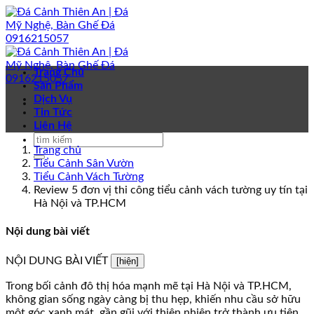
Bỏ
qua
nội
dung
Trang Chủ
Sản Phẩm
Dịch Vụ
Tin Tức
Liên Hệ
Trang chủ
Tiểu Cảnh Sân Vườn
Tiểu Cảnh Vách Tường
Review 5 đơn vị thi công tiểu cảnh vách tường uy tín tại
Hà Nội và TP.HCM
Nội dung bài viết
NỘI DUNG BÀI VIẾT
[hiện]
Trong bối cảnh đô thị hóa mạnh mẽ tại Hà Nội và TP.HCM,
không gian sống ngày càng bị thu hẹp, khiến nhu cầu sở hữu
một góc xanh mát, gần gũi với thiên nhiên trở thành ưu tiên