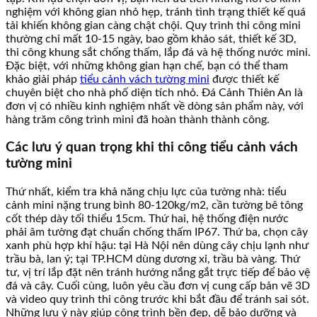
nghiệm với không gian nhỏ hẹp, tránh tình trạng thiết kế quá
tải khiến không gian càng chật chội. Quy trình thi công mini
thường chỉ mất 10-15 ngày, bao gồm khảo sát, thiết kế 3D,
thi công khung sắt chống thấm, lắp đá và hệ thống nước mini.
Đặc biệt, với những không gian hạn chế, bạn có thể tham
khảo giải pháp
tiểu cảnh vách tường mini
được thiết kế
chuyên biệt cho nhà phố diện tích nhỏ. Đá Cảnh Thiên An là
đơn vị có nhiều kinh nghiệm nhất về dòng sản phẩm này, với
hàng trăm công trình mini đã hoàn thành thành công.
Các lưu ý quan trọng khi thi công tiểu cảnh vách
tường mini
Thứ nhất, kiểm tra khả năng chịu lực của tường nhà: tiểu
cảnh mini nặng trung bình 80-120kg/m2, cần tường bê tông
cốt thép dày tối thiểu 15cm. Thứ hai, hệ thống điện nước
phải âm tường đạt chuẩn chống thấm IP67. Thứ ba, chọn cây
xanh phù hợp khí hậu: tại Hà Nội nên dùng cây chịu lạnh như
trầu bà, lan ý; tại TP.HCM dùng dương xỉ, trầu bà vàng. Thứ
tư, vị trí lắp đặt nên tránh hướng nắng gắt trực tiếp để bảo vệ
đá và cây. Cuối cùng, luôn yêu cầu đơn vị cung cấp bản vẽ 3D
và video quy trình thi công trước khi bắt đầu để tránh sai sót.
Những lưu ý này giúp công trình bền đẹp, dễ bảo dưỡng và