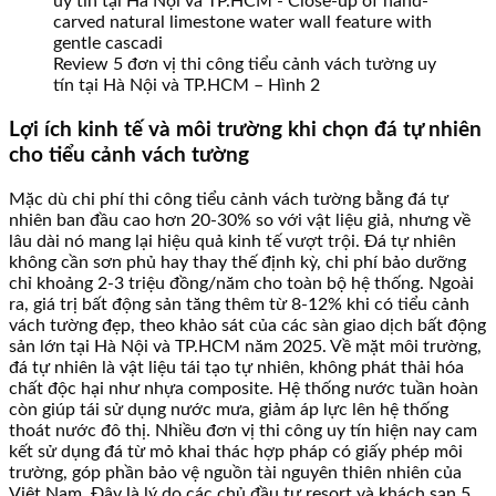
Review 5 đơn vị thi công tiểu cảnh vách tường uy
tín tại Hà Nội và TP.HCM – Hình 2
Lợi ích kinh tế và môi trường khi chọn đá tự nhiên
cho tiểu cảnh vách tường
Mặc dù chi phí thi công tiểu cảnh vách tường bằng đá tự
nhiên ban đầu cao hơn 20-30% so với vật liệu giả, nhưng về
lâu dài nó mang lại hiệu quả kinh tế vượt trội. Đá tự nhiên
không cần sơn phủ hay thay thế định kỳ, chi phí bảo dưỡng
chỉ khoảng 2-3 triệu đồng/năm cho toàn bộ hệ thống. Ngoài
ra, giá trị bất động sản tăng thêm từ 8-12% khi có tiểu cảnh
vách tường đẹp, theo khảo sát của các sàn giao dịch bất động
sản lớn tại Hà Nội và TP.HCM năm 2025. Về mặt môi trường,
đá tự nhiên là vật liệu tái tạo tự nhiên, không phát thải hóa
chất độc hại như nhựa composite. Hệ thống nước tuần hoàn
còn giúp tái sử dụng nước mưa, giảm áp lực lên hệ thống
thoát nước đô thị. Nhiều đơn vị thi công uy tín hiện nay cam
kết sử dụng đá từ mỏ khai thác hợp pháp có giấy phép môi
trường, góp phần bảo vệ nguồn tài nguyên thiên nhiên của
Việt Nam. Đây là lý do các chủ đầu tư resort và khách sạn 5