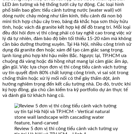
LED âm tường và hệ thống tưới cây tự động. Các loại hình
phổ biến bao gồm: tiểu cảnh tường nước (water wall) với
dòng nước chảy mỏng như tấm kính, tiểu cảnh đá non bộ
mini tích hợp chậu cây treo, bảng đá khắc họa sơn thủy hữu
tình, hoặc vách đá granite kết hợp kệ để đồ trang trí. Mỗi loại
đều đòi hỏi đơn vị thi công phải có tay nghề cao trong việc xử
lý đá tự nhiên, đảm bảo độ bền tối thiểu 15-20 năm mà không
cần bảo dưỡng thường xuyên. Tại Hà Nội, nhiều công trình sử
dụng đá granite đen hoặc xám để tạo cảm giác sang trọng,
lạnh lùng phù hợp khí hậu miền Bắc. Ngược lại, TP.HCM ưa
chuộng đá vàng hoặc đá hồng nhạt mang lại cảm giác ấm áp,
gần gũi. Việc lựa chọn đơn vị thi công tiểu cảnh vách tường
uy tín quyết định 80% chất lượng công trình, vì sai sót trong
chống thấm hoặc xử lý mối nối có thể gây thấm dột, ảnh
hưởng nghiêm trọng đến kết cấu tường nhà. Do đó, trước khi
ký hợp đồng, gia chủ cần kiểm tra kỹ portfolio dự án thực tế
và đánh giá từ khách hàng cũ.
Review 5 đơn vị thi công tiểu cảnh vách tường uy