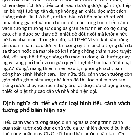
chiếm diện tích lớn, tiểu cảnh vách tường được gắn trực tiếp
lên bề mặt tường, tận dụng không gian chiều dọc một cách
thông minh. Tại Hà Nội, nơi khí hậu có bốn mùa rõ rệt với
mùa đông giá rét và mùa hè oi bức, các công trình tiểu cảnh
vách tường thường sử dụng đá granite tự nhiên có độ cứng
cao, chịu được sự thay đổi nhiệt độ đột ngột mà không nứt
nẻ hay phai màu. Trong khi đó, tại TP.HCM với khí hậu nóng
ẩm quanh năm, các đơn vị thi công uy tín lại chú trọng đến đá
sa thạch hoặc đá marble có khả năng chống thấm nước tuyệt
đối, kết hợp hệ thống chống rêu mốc tự động. Xu hướng này
ngày càng phổ biến vì nó giải quyết triệt để bài toán “đất chật
người đông”, mang thiên nhiên vào tận phòng khách, ban
công hay sảnh khách sạn. Hơn nữa, tiểu cảnh vách tường còn
góp phần giảm hiệu ứng nhà kính đô thị, lọc bụi mịn và tạo
tiếng nước chảy róc rách thư giãn, rất được ưa chuộng trong
thiết kế biệt thự cao cấp và nhà phố hiện đại.
Định nghĩa chi tiết và các loại hình tiểu cảnh vách
tường phổ biến hiện nay
Tiểu cảnh vách tường được định nghĩa là công trình cảnh
quan gắn tường sử dụng chủ yếu đá tự nhiên được điêu khắc
thủ công hoặc máy CNC, kết hợp thác nước nhân tạo, đèn