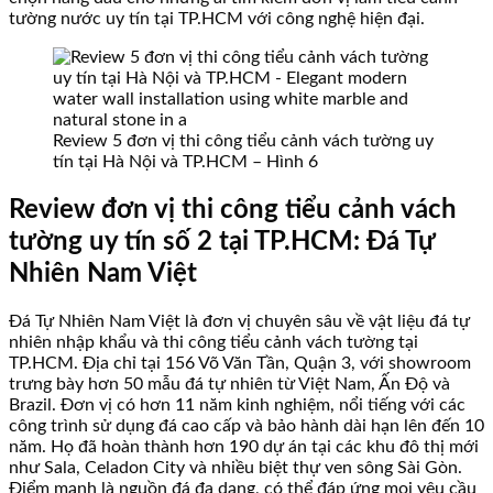
tường nước uy tín tại TP.HCM với công nghệ hiện đại.
Review 5 đơn vị thi công tiểu cảnh vách tường uy
tín tại Hà Nội và TP.HCM – Hình 6
Review đơn vị thi công tiểu cảnh vách
tường uy tín số 2 tại TP.HCM: Đá Tự
Nhiên Nam Việt
Đá Tự Nhiên Nam Việt là đơn vị chuyên sâu về vật liệu đá tự
nhiên nhập khẩu và thi công tiểu cảnh vách tường tại
TP.HCM. Địa chỉ tại 156 Võ Văn Tần, Quận 3, với showroom
trưng bày hơn 50 mẫu đá tự nhiên từ Việt Nam, Ấn Độ và
Brazil. Đơn vị có hơn 11 năm kinh nghiệm, nổi tiếng với các
công trình sử dụng đá cao cấp và bảo hành dài hạn lên đến 10
năm. Họ đã hoàn thành hơn 190 dự án tại các khu đô thị mới
như Sala, Celadon City và nhiều biệt thự ven sông Sài Gòn.
Điểm mạnh là nguồn đá đa dạng, có thể đáp ứng mọi yêu cầu