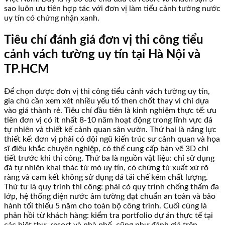
sao luôn ưu tiên hợp tác với đơn vị làm tiểu cảnh tường nước
uy tín có chứng nhận xanh.
Tiêu chí đánh giá đơn vị thi công tiểu
cảnh vách tường uy tín tại Hà Nội và
TP.HCM
Để chọn được đơn vị thi công tiểu cảnh vách tường uy tín,
gia chủ cần xem xét nhiều yếu tố then chốt thay vì chỉ dựa
vào giá thành rẻ. Tiêu chí đầu tiên là kinh nghiệm thực tế: ưu
tiên đơn vị có ít nhất 8-10 năm hoạt động trong lĩnh vực đá
tự nhiên và thiết kế cảnh quan sân vườn. Thứ hai là năng lực
thiết kế: đơn vị phải có đội ngũ kiến trúc sư cảnh quan và họa
sĩ điêu khắc chuyên nghiệp, có thể cung cấp bản vẽ 3D chi
tiết trước khi thi công. Thứ ba là nguồn vật liệu: chỉ sử dụng
đá tự nhiên khai thác từ mỏ uy tín, có chứng từ xuất xứ rõ
ràng và cam kết không sử dụng đá tái chế kém chất lượng.
Thứ tư là quy trình thi công: phải có quy trình chống thấm đa
lớp, hệ thống điện nước âm tường đạt chuẩn an toàn và bảo
hành tối thiểu 5 năm cho toàn bộ công trình. Cuối cùng là
phản hồi từ khách hàng: kiểm tra portfolio dự án thực tế tại
các biệt thự, resort và nhà phố, cũng như đánh giá trên