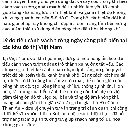
cảnh truyền thống chủ yếu dùng đất và cây cối, trong khi tiểu
cảnh vách tường nhấn mạnh đá tự nhiên làm yếu tố chính,
giúp tăng khả năng lưu trữ nhiệt lạnh và giảm nhiệt độ không
khí xung quanh lên đến 5-8 độ C. Trong bối cảnh biến đổi khí
hậu, giải pháp này không chỉ đẹp mà còn mang tính bền vững
cao, giảm thiểu sử dụng điện năng cho điều hòa không khí.
Lý do tiểu cảnh vách tường ngày càng phổ biến tại
các khu đô thị Việt Nam
Tại Việt Nam, với khí hậu nhiệt đới gió mùa nóng ẩm kéo dài,
tiểu cảnh vách tường đang trở thành xu hướng tất yếu. Các
chuyên gia thiết kế cảnh quan nhận định rằng nó giải quyết
triệt để bài toán thiếu xanh ở nhà phố. Bằng cách kết hợp đá
tự nhiên có khả năng hút ẩm và tỏa mát, tiểu cảnh giúp cân
bằng nhiệt độ, tạo luồng không khí lưu thông tự nhiên. Hơn
nữa, tác dụng của tiểu cảnh trên tường còn thể hiện ở việc
giảm tiếng ồn đô thị, lọc bụi bẩn và tăng độ ẩm không khí,
mang lại cảm giác thư giãn sâu lắng cho gia chủ. Đá Cảnh
Thiên An – đơn vị chuyên tư vấn trang trí cảnh quan, thi công
thiết kế sân vườn, hồ cá Koi, non bộ resort, biệt thự – đã hỗ
trợ hàng trăm dự án tương tự, giúp khách hàng tối ưu hóa
không gian sống.