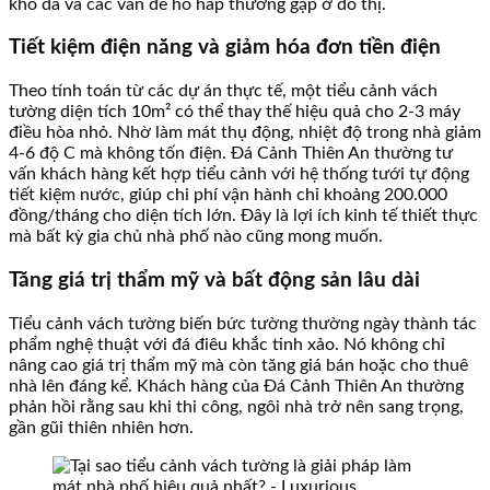
khô da và các vấn đề hô hấp thường gặp ở đô thị.
Tiết kiệm điện năng và giảm hóa đơn tiền điện
Theo tính toán từ các dự án thực tế, một tiểu cảnh vách
tường diện tích 10m² có thể thay thế hiệu quả cho 2-3 máy
điều hòa nhỏ. Nhờ làm mát thụ động, nhiệt độ trong nhà giảm
4-6 độ C mà không tốn điện. Đá Cảnh Thiên An thường tư
vấn khách hàng kết hợp tiểu cảnh với hệ thống tưới tự động
tiết kiệm nước, giúp chi phí vận hành chỉ khoảng 200.000
đồng/tháng cho diện tích lớn. Đây là lợi ích kinh tế thiết thực
mà bất kỳ gia chủ nhà phố nào cũng mong muốn.
Tăng giá trị thẩm mỹ và bất động sản lâu dài
Tiểu cảnh vách tường biến bức tường thường ngày thành tác
phẩm nghệ thuật với đá điêu khắc tinh xảo. Nó không chỉ
nâng cao giá trị thẩm mỹ mà còn tăng giá bán hoặc cho thuê
nhà lên đáng kể. Khách hàng của Đá Cảnh Thiên An thường
phản hồi rằng sau khi thi công, ngôi nhà trở nên sang trọng,
gần gũi thiên nhiên hơn.