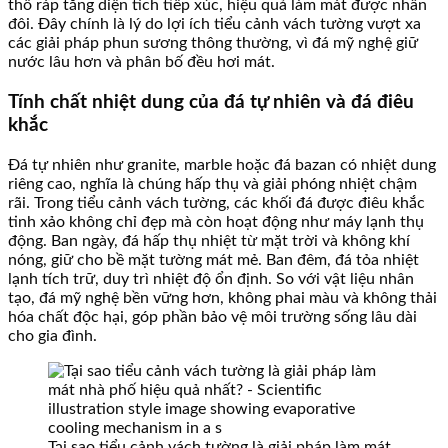
thô ráp tăng diện tích tiếp xúc, hiệu quả làm mát được nhân
đôi. Đây chính là lý do lợi ích tiểu cảnh vách tường vượt xa
các giải pháp phun sương thông thường, vì đá mỹ nghệ giữ
nước lâu hơn và phân bố đều hơi mát.
Tính chất nhiệt dung của đá tự nhiên và đá điêu
khắc
Đá tự nhiên như granite, marble hoặc đá bazan có nhiệt dung
riêng cao, nghĩa là chúng hấp thụ và giải phóng nhiệt chậm
rãi. Trong tiểu cảnh vách tường, các khối đá được điêu khắc
tinh xảo không chỉ đẹp mà còn hoạt động như máy lạnh thụ
động. Ban ngày, đá hấp thụ nhiệt từ mặt trời và không khí
nóng, giữ cho bề mặt tường mát mẻ. Ban đêm, đá tỏa nhiệt
lạnh tích trữ, duy trì nhiệt độ ổn định. So với vật liệu nhân
tạo, đá mỹ nghệ bền vững hơn, không phai màu và không thải
hóa chất độc hại, góp phần bảo vệ môi trường sống lâu dài
cho gia đình.
Tại sao tiểu cảnh vách tường là giải pháp làm mát