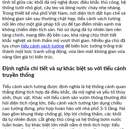
tinh tế giữa các khối đá mỹ nghệ được điêu khắc thủ công, hệ
thống tưới nhỏ giọt, cây leo và dòng nước chảy nhẹ nhàng.
Trong thiết kế nhà phố Việt Nam, nơi diện tích đất hạn chế và
không gian sân sau thường chật hẹp, tiểu cảnh vách tường
nổi lên như một giải pháp tối ưu để tạo điểm nhấn xanh mà
không chiếm diện tích sàn. Nó sử dụng đá tự nhiên làm nền
tảng chính, mang đến độ bền cao, khả năng chịu thời tiết
khắc nghiệt và tính thẩm mỹ vượt thời gian. Nhiều gia chủ đã
lựa chọn
tiểu cảnh vách tường
để biến bức tường trống trải
thành một bức tranh sống động, vừa làm mát không gian vừa
nâng tầm giá trị kiến trúc.
Định nghĩa chi tiết và sự khác biệt so với tiểu cảnh
truyền thống
Tiểu cảnh vách tường được định nghĩa là hệ thống cảnh quan
thẳng đứng tích hợp đá điêu khắc, đá mỹ nghệ và yếu tố thủy
sinh, thực vật. Khác với tiểu cảnh sân vườn thông thường đòi
hỏi diện tích rộng lớn, tiểu cảnh vách tường tận dụng chiều
cao tường đứng, phù hợp hoàn hảo với nhà phố 3-5 tầng. Nó
bao gồm khung thép chống gỉ, lớp lót chống thấm, các khối
đá tự nhiên được cắt ghép thủ công và hệ thống bơm nước
tuần hoàn. Sự khác biệt lớn nhất nằm ở tính tích hợp: tiểu