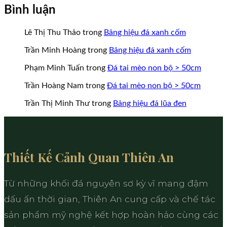
Bình luận
Lê Thị Thu Thảo
trong
Bảng hiệu đá xanh cốm
Trần Minh Hoàng
trong
Bảng hiệu đá xanh cốm
Phạm Minh Tuấn
trong
Đá tai mèo non bộ > 50cm
Trần Hoàng Nam
trong
Đá tai mèo non bộ > 50cm
Trần Thị Minh Thư
trong
Bảng hiệu đá lũa đen
Thiết Kế Cảnh Quan Thiên An
Từ những khối đá nguyên sơ kỳ vĩ mang đậm
dấu ấn thời gian, Thiên An cung cấp và chế tác
sản phẩm mỹ nghệ kết hợp hoàn hảo cùng các