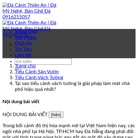
Bỏ
qua
nội
dung
Trang Chủ
Sản Phẩm
Dịch Vụ
Tin Tức
Liên Hệ
Trang chủ
Tiểu Cảnh Sân Vườn
Tiểu Cảnh Vách Tường
Tại sao tiểu cảnh vách tường là giải pháp làm mát nhà
phố hiệu quả nhất?
Nội dung bài viết
NỘI DUNG BÀI VIẾT
[hiện]
Trong bối cảnh đô thị hóa mạnh mẽ tại Việt Nam hiện nay, các
ngôi nhà phố tại Hà Nội, TP.HCM hay Đà Nẵng đang phải đối
mặt với tình trạng nóng bức gay gắt do mật độ xây dựng cao,