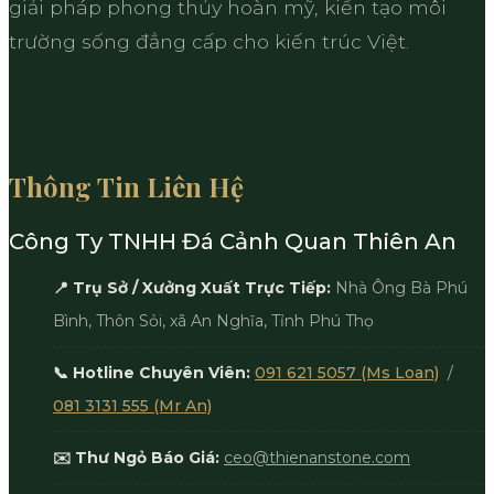
giải pháp phong thủy hoàn mỹ, kiến tạo môi
trường sống đẳng cấp cho kiến trúc Việt.
Thông Tin Liên Hệ
Công Ty TNHH Đá Cảnh Quan Thiên An
📍 Trụ Sở / Xưởng Xuất Trực Tiếp:
Nhà Ông Bà Phú
Bình, Thôn Sỏi, xã An Nghĩa, Tỉnh Phú Thọ
📞 Hotline Chuyên Viên:
091 621 5057 (Ms Loan)
/
081 3131 555 (Mr An)
✉️ Thư Ngỏ Báo Giá:
ceo@thienanstone.com