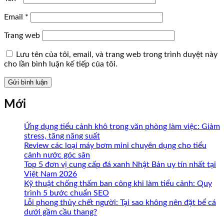
Email
*
Trang web
Lưu tên của tôi, email, và trang web trong trình duyệt này
cho lần bình luận kế tiếp của tôi.
Mới
Ứng dụng tiểu cảnh khô trong văn phòng làm việc: Giảm
stress, tăng năng suất
Review các loại máy bơm mini chuyên dụng cho tiểu
cảnh nước góc sân
Top 5 đơn vị cung cấp đá xanh Nhật Bản uy tín nhất tại
Việt Nam 2026
Kỹ thuật chống thấm ban công khi làm tiểu cảnh: Quy
trình 5 bước chuẩn SEO
Lỗi phong thủy chết người: Tại sao không nên đặt bể cá
dưới gầm cầu thang?