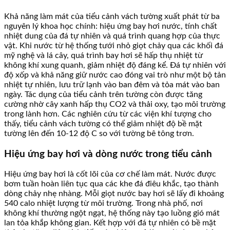
Khả năng làm mát của tiểu cảnh vách tường xuất phát từ ba
nguyên lý khoa học chính: hiệu ứng bay hơi nước, tính chất
nhiệt dung của đá tự nhiên và quá trình quang hợp của thực
vật. Khi nước từ hệ thống tưới nhỏ giọt chảy qua các khối đá
mỹ nghệ và lá cây, quá trình bay hơi sẽ hấp thụ nhiệt từ
không khí xung quanh, giảm nhiệt độ đáng kể. Đá tự nhiên với
độ xốp và khả năng giữ nước cao đóng vai trò như một bộ tản
nhiệt tự nhiên, lưu trữ lạnh vào ban đêm và tỏa mát vào ban
ngày. Tác dụng của tiểu cảnh trên tường còn được tăng
cường nhờ cây xanh hấp thụ CO2 và thải oxy, tạo môi trường
trong lành hơn. Các nghiên cứu từ các viện khí tượng cho
thấy, tiểu cảnh vách tường có thể giảm nhiệt độ bề mặt
tường lên đến 10-12 độ C so với tường bê tông trơn.
Hiệu ứng bay hơi và dòng nước trong tiểu cảnh
Hiệu ứng bay hơi là cốt lõi của cơ chế làm mát. Nước được
bơm tuần hoàn liên tục qua các khe đá điêu khắc, tạo thành
dòng chảy nhẹ nhàng. Mỗi giọt nước bay hơi sẽ lấy đi khoảng
540 calo nhiệt lượng từ môi trường. Trong nhà phố, nơi
không khí thường ngột ngạt, hệ thống này tạo luồng gió mát
lan tỏa khắp không gian. Kết hợp với đá tự nhiên có bề mặt