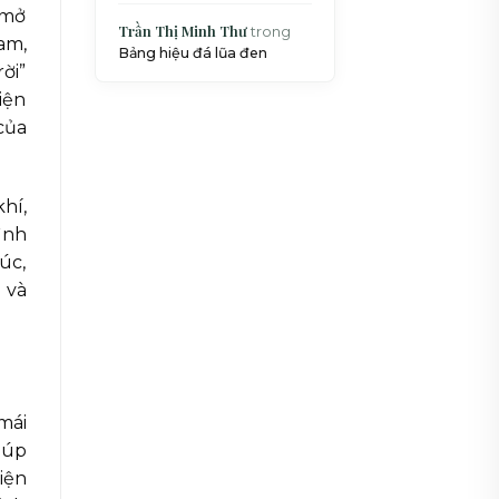
 mở
Trần Thị Minh Thư
trong
am,
Bảng hiệu đá lũa đen
ời”
iện
của
hí,
ình
úc,
 và
mái
iúp
iện