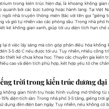
, atrium trong kiến trúc hiện đại, là khoảng không gian
 quanh bởi các bức tường hoặc hành lang. Tại Việt N
c ngôi nhà truyền thống miền Bắc với tên gọi “giếng tr
g và gió tự nhiên vào các phòng sâu. Trong nhà phố h
hiết kế không gian xanh, giúp tối ưu diện tích hạn chế 
g lại ở việc lấy sáng mà còn góp phần điều hòa không k
đến 3-5 độ C nếu được tối ưu. Tuy nhiên, nhiều công tr
 do thiết kế chưa khoa học. Theo các chuyên gia kiến tr
chiều cao và diện tích phù hợp, kết hợp yếu tố che chắn
giếng trời trong kiến trúc đương đại
ng không gian hình trụ hoặc hình vuông mở thông từ 
15% diện tích sàn. Trong nhà phố 3-5 tầng, giếng trời g
sử dụng đèn điện ban ngày. Tuy nhiên, nếu không có b