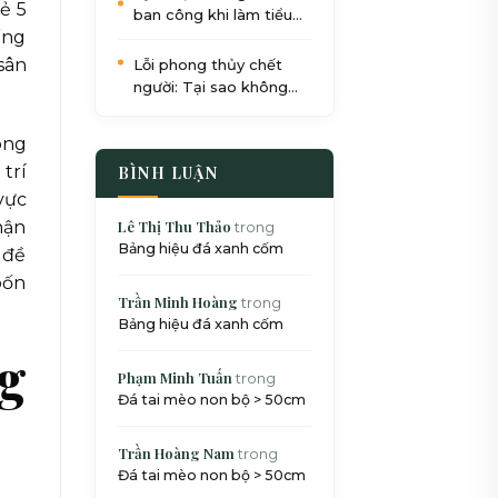
sẻ 5
ban công khi làm tiểu
ếng
cảnh: Quy trình 5 bước
chuẩn SEO
sân
Lỗi phong thủy chết
người: Tại sao không
nên đặt bể cá dưới gầm
cầu thang?
ông
trí
BÌNH LUẬN
vực
hận
Lê Thị Thu Thảo
trong
Bảng hiệu đá xanh cốm
 đề
bốn
Trần Minh Hoàng
trong
Bảng hiệu đá xanh cốm
ng
Phạm Minh Tuấn
trong
Đá tai mèo non bộ > 50cm
Trần Hoàng Nam
trong
Đá tai mèo non bộ > 50cm