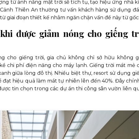
ợng từ ánh nắng mặt trời sẽ tích tụ, tạo hiệu ứng nhà k
á Cảnh Thiên An thường tư vấn khách hàng sử dụng đá
 từ giai đoạn thiết kế nhằm ngăn chặn vấn đề này từ gốc
i khi được giảm nóng cho giếng tr
ng cho giếng trời, gia chủ không chỉ sở hữu không g
ể chi phí điện năng cho máy lạnh. Giếng trời mát mẻ 
anh giữa lòng đô thị. Nhiều biệt thự, resort sử dụng gi
để đạt hiệu quả làm mát tự nhiên lên đến 40%. Đây chính
được tin chọn trong các dự án thi công sân vườn liên q