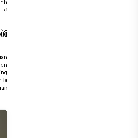
ính
 tự
.
ời
ian
còn
ếng
 là
uan