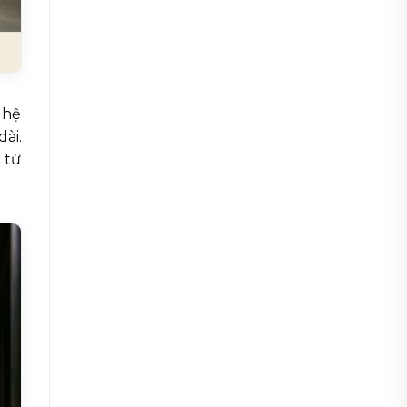
ghệ
ài.
 từ