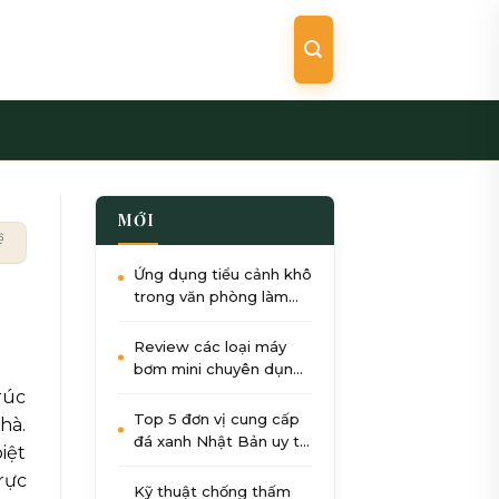
MỚI
iệu quả
Ứng dụng tiểu cảnh khô
trong văn phòng làm
việc: Giảm stress, tăng
năng suất
Review các loại máy
bơm mini chuyên dụng
cho tiểu cảnh nước góc
rúc
sân
Top 5 đơn vị cung cấp
hà.
đá xanh Nhật Bản uy tín
iệt
nhất tại Việt Nam 2026
rực
Kỹ thuật chống thấm