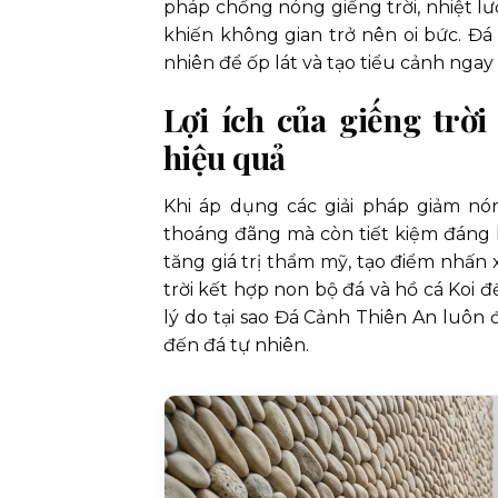
pháp chống nóng giếng trời, nhiệt lư
khiến không gian trở nên oi bức. Đ
nhiên để ốp lát và tạo tiểu cảnh ngay
Lợi ích của giếng trờ
hiệu quả
Khi áp dụng các giải pháp giảm nó
thoáng đãng mà còn tiết kiệm đáng k
tăng giá trị thẩm mỹ, tạo điểm nhấn x
trời kết hợp non bộ đá và hồ cá Koi 
lý do tại sao Đá Cảnh Thiên An luôn 
đến đá tự nhiên.