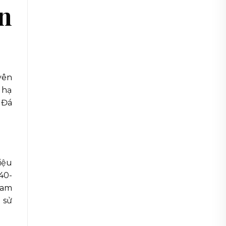
n
yên
 hạ
 Đá
iệu
40-
Nam
 sử