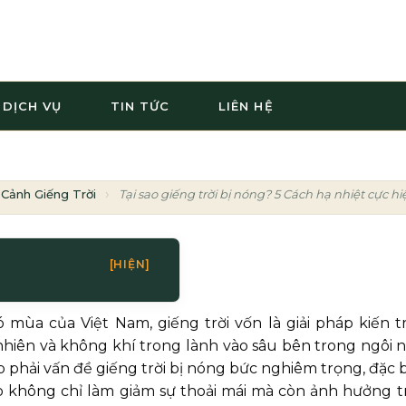
DỊCH VỤ
TIN TỨC
LIÊN HỆ
 Cảnh Giếng Trời
Tại sao giếng trời bị nóng? 5 Cách hạ nhiệt cực h
[HIỆN]
ó mùa của Việt Nam, giếng trời vốn là giải pháp kiến t
iên và không khí trong lành vào sâu bên trong ngôi n
 phải vấn đề giếng trời bị nóng bức nghiêm trọng, đặc b
o không chỉ làm giảm sự thoải mái mà còn ảnh hưởng t