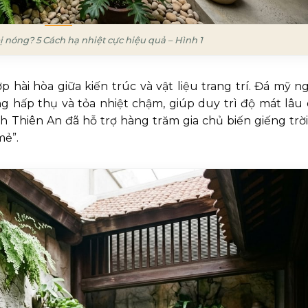
bị nóng? 5 Cách hạ nhiệt cực hiệu quả – Hình 1
ợp hài hòa giữa kiến trúc và vật liệu trang trí. Đá mỹ n
 hấp thụ và tỏa nhiệt chậm, giúp duy trì độ mát lâu d
Thiên An đã hỗ trợ hàng trăm gia chủ biến giếng trời
mẻ”.