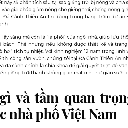
t này sẽ phân tích sâu tại sao giếng trời bị nóng và chia 
g vào giải pháp giảm nóng cho giếng trời, chống nóng gi
ược Đá Cảnh Thiên An tin dùng trong hàng trăm dự án 
anh.
 lấy sáng mà còn là “lá phổi” của ngôi nhà, giúp lưu th
í bách. Thế nhưng nếu không được thiết kế và trang 
ò hơi” tích tụ nhiệt. Với kinh nghiệm 12 năm trong lĩnh 
kế thi công sân vườn, chúng tôi tại Đá Cảnh Thiên An n
 đá cảnh chính là chìa khóa để giải quyết triệt để vấn
iến giếng trời thành không gian mát mẻ, thư giãn suốt 
 gì và tầm quan trọ
úc nhà phố Việt Nam