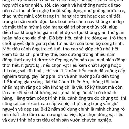
hợp với đá tự nhiên, sỏi, cây xanh và hệ thống nước để tạo
nên các tác phẩm nghệ thuật sống động như guồng nước tre,
thác nước mini, cột trang trí, hàng rào tre hoặc các chi tiết
trang trí sân vườn độc đáo. Loại tiểu cảnh này không chỉ đẹp
về mặt thẩm mỹ mà còn mang giá trị phong thủy tốt, giúp
điều hòa không khí, giảm nhiệt độ và tạo không gian thư giãn
hoàn hảo cho gia đình. Độ bền tiểu cảnh tre đóng vai trò then
chốt quyết định giá trị đầu tư lâu dài của toàn bộ công trình.
Một tiểu cảnh ống tre có tuổi thọ cao sẽ giúp chủ nhà tiết
kiệm tối đa chi phí thay thế, bảo dưỡng trong nhiều năm,
đồng thời duy trì được vẻ đẹp nguyên bản qua mọi biến động
thời tiết. Ngược lại, nếu chọn vật liệu kém chất lượng hoặc
thi công sai kỹ thuật, chỉ sau 1-2 năm tiểu cảnh đã xuống cấp
nghiêm trọng, gây lãng phí lớn và ảnh hưởng xấu đến tổng
thể không gian sống. Tại Đá Cảnh Thiên An, chúng tôi luôn
nhấn mạnh rằng độ bền không chỉ là yếu tố kỹ thuật mà còn
là cam kết về chất lượng và sự hài lòng lâu dài của khách
hàng. Hàng trăm công trình tiểu cảnh ống tre do chúng tôi thi
công tại các resort cao cấp và biệt thự sang trọng vẫn giữ
nguyên vẻ đẹp sau 8-12 năm sử dụng chính là minh chứng rõ
nét nhất cho tầm quan trọng của việc lựa chọn đúng vật liệu
và quy trình bảo trì tiểu cảnh sân vườn chuyên nghiệp.