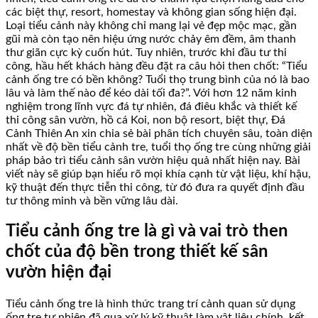
các biệt thự, resort, homestay và không gian sống hiện đại.
Loại tiểu cảnh này không chỉ mang lại vẻ đẹp mộc mạc, gần
gũi mà còn tạo nên hiệu ứng nước chảy êm đềm, âm thanh
thư giãn cực kỳ cuốn hút. Tuy nhiên, trước khi đầu tư thi
công, hầu hết khách hàng đều đặt ra câu hỏi then chốt: “Tiểu
cảnh ống tre có bền không? Tuổi thọ trung bình của nó là bao
lâu và làm thế nào để kéo dài tối đa?”. Với hơn 12 năm kinh
nghiệm trong lĩnh vực đá tự nhiên, đá điêu khắc và thiết kế
thi công sân vườn, hồ cá Koi, non bộ resort, biệt thự, Đá
Cảnh Thiên An xin chia sẻ bài phân tích chuyên sâu, toàn diện
nhất về độ bền tiểu cảnh tre, tuổi thọ ống tre cùng những giải
pháp bảo trì tiểu cảnh sân vườn hiệu quả nhất hiện nay. Bài
viết này sẽ giúp bạn hiểu rõ mọi khía cạnh từ vật liệu, khí hậu,
kỹ thuật đến thực tiễn thi công, từ đó đưa ra quyết định đầu
tư thông minh và bền vững lâu dài.
Tiểu cảnh ống tre là gì và vai trò then
chốt của độ bền trong thiết kế sân
vườn hiện đại
Tiểu cảnh ống tre là hình thức trang trí cảnh quan sử dụng
ống tre tự nhiên đã qua xử lý kỹ thuật làm vật liệu chính, kết