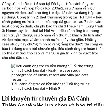
Công trình 1: Resort 5 sao tại Đà Lạt – tiểu cảnh ống tre
carbon hóa kết hợp hồ cá Koi 200m2, sau 9 năm vẫn giữ
nguyên vẻ đẹp, tuổi thọ ống tre đạt 12 năm và đang tiếp tục
sử dụng. Công trình 2: Biệt thự sang trọng tại TP.HCM – tiểu
cảnh guồng nước tre mini kết hợp đá granite, sau 7 năm vẫn
hoạt động ổn định, chi phí bảo trì chỉ 3 triệu/năm. Công trình
3: Homestay sinh thái tại Hội An – tiểu cảnh ống tre phong
cách truyền thống, sau 6 năm vẫn thu hút khách du lịch nhờ
vẻ đẹp mộc mạc và âm thanh nước chảy thư giãn. Những
case study này chứng minh rõ ràng rằng khi được thi công và
bảo trì đúng cách bởi chuyên gia, tiểu cảnh ống tre hoàn toàn
có thể đạt tuổi thọ cao và mang lại giá trị kinh tế vượt trội
cho chủ đầu tư.
Tiểu cảnh ống tre có bền không? Tuổi thọ trung
bình và cách kéo dài – Hình 9
Lời khuyên từ chuyên gia Đá Cảnh
Thiên An về việc lựa chọn và bảo trì tiểu