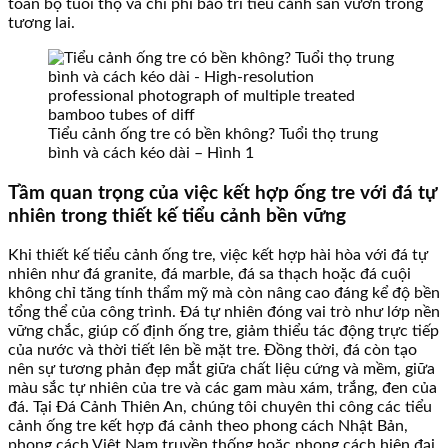
toàn bộ tuổi thọ và chi phí bảo trì tiểu cảnh sân vườn trong
tương lai.
Tiểu cảnh ống tre có bền không? Tuổi thọ trung
bình và cách kéo dài – Hình 1
Tầm quan trọng của việc kết hợp ống tre với đá tự
nhiên trong thiết kế tiểu cảnh bền vững
Khi thiết kế tiểu cảnh ống tre, việc kết hợp hài hòa với đá tự
nhiên như đá granite, đá marble, đá sa thạch hoặc đá cuội
không chỉ tăng tính thẩm mỹ mà còn nâng cao đáng kể độ bền
tổng thể của công trình. Đá tự nhiên đóng vai trò như lớp nền
vững chắc, giúp cố định ống tre, giảm thiểu tác động trực tiếp
của nước và thời tiết lên bề mặt tre. Đồng thời, đá còn tạo
nên sự tương phản đẹp mắt giữa chất liệu cứng và mềm, giữa
màu sắc tự nhiên của tre và các gam màu xám, trắng, đen của
đá. Tại Đá Cảnh Thiên An, chúng tôi chuyên thi công các tiểu
cảnh ống tre kết hợp đá cảnh theo phong cách Nhật Bản,
phong cách Việt Nam truyền thống hoặc phong cách hiện đại