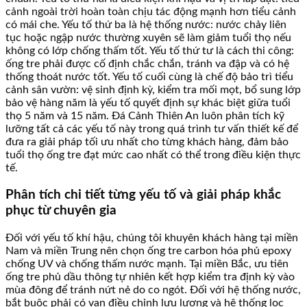
cảnh ngoài trời hoàn toàn chịu tác động mạnh hơn tiểu cảnh
có mái che. Yếu tố thứ ba là hệ thống nước: nước chảy liên
tục hoặc ngập nước thường xuyên sẽ làm giảm tuổi thọ nếu
không có lớp chống thấm tốt. Yếu tố thứ tư là cách thi công:
ống tre phải được cố định chắc chắn, tránh va đập và có hệ
thống thoát nước tốt. Yếu tố cuối cùng là chế độ bảo trì tiểu
cảnh sân vườn: vệ sinh định kỳ, kiểm tra mối mọt, bổ sung lớp
bảo vệ hàng năm là yếu tố quyết định sự khác biệt giữa tuổi
thọ 5 năm và 15 năm. Đá Cảnh Thiên An luôn phân tích kỹ
lưỡng tất cả các yếu tố này trong quá trình tư vấn thiết kế để
đưa ra giải pháp tối ưu nhất cho từng khách hàng, đảm bảo
tuổi thọ ống tre đạt mức cao nhất có thể trong điều kiện thực
tế.
Phân tích chi tiết từng yếu tố và giải pháp khắc
phục từ chuyên gia
Đối với yếu tố khí hậu, chúng tôi khuyên khách hàng tại miền
Nam và miền Trung nên chọn ống tre carbon hóa phủ epoxy
chống UV và chống thấm nước mạnh. Tại miền Bắc, ưu tiên
ống tre phủ dầu thông tự nhiên kết hợp kiểm tra định kỳ vào
mùa đông để tránh nứt nẻ do co ngót. Đối với hệ thống nước,
bắt buộc phải có van điều chỉnh lưu lượng và hệ thống lọc