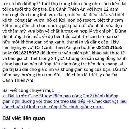
tre có bền không?”, tuổi thọ trung bình cũng như cách kéo dài
tối đa tuổi thọ ống tre. Đá Cảnh Thiên An với hơn 12 năm
kinh nghiệm trong lĩnh vực đá tự nhiên, đá điêu khắc và thiết
kế thi công sân vườn, hồ cá Koi, non bộ resort, biệt thự cam
kết mang đến cho bạn những giải pháp tối ưu nhất, vừa đẹp
về thẩm mỹ, vừa bền về chất lượng và hợp lý về chi phí. Đừng
để những thắc mắc về độ bền tiểu cảnh tre cản trở bạn sở
hữu một không gian sống xanh, thư giãn và đẳng cấp. Hãy
liên hệ ngay với Đá Cảnh Thiên An qua hotline
0813131555
hoặc
0916215057
để được tư vấn miễn phí, khảo sát thực tế
và báo giá chi tiết trong 24 giờ. Chúng tôi sẵn sàng đồng hành
cùng bạn tạo nên những tiểu cảnh ống tre bền đẹp, mang lại
giá trị lâu dài cho gia đình và không gian sống của bạn. Đầu tư
hôm nay, hưởng thụ trọn đời – đó chính là triết lý của Đá
Cảnh Thiên An!
Bài viết cùng chuyên mục
← Bài trước
Case Study: Biến ban công 2m2 thành không
gian nghỉ dưỡng với thác tre treo
Bài tiếp →
Checklist vật liệu
cần chuẩn bị khi tự thi công tiểu cảnh guồng nước
Bài viết liên quan