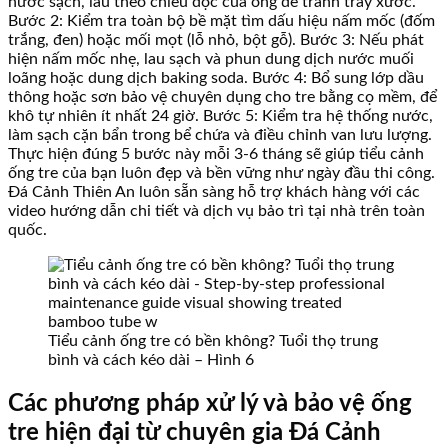
nước sạch, lau theo chiều dọc của ống để tránh trầy xước.
Bước 2: Kiểm tra toàn bộ bề mặt tìm dấu hiệu nấm mốc (đốm
trắng, đen) hoặc mối mọt (lỗ nhỏ, bột gỗ). Bước 3: Nếu phát
hiện nấm mốc nhẹ, lau sạch và phun dung dịch nước muối
loãng hoặc dung dịch baking soda. Bước 4: Bổ sung lớp dầu
thông hoặc sơn bảo vệ chuyên dụng cho tre bằng cọ mềm, để
khô tự nhiên ít nhất 24 giờ. Bước 5: Kiểm tra hệ thống nước,
làm sạch cặn bẩn trong bể chứa và điều chỉnh van lưu lượng.
Thực hiện đúng 5 bước này mỗi 3-6 tháng sẽ giúp tiểu cảnh
ống tre của bạn luôn đẹp và bền vững như ngày đầu thi công.
Đá Cảnh Thiên An luôn sẵn sàng hỗ trợ khách hàng với các
video hướng dẫn chi tiết và dịch vụ bảo trì tại nhà trên toàn
quốc.
Tiểu cảnh ống tre có bền không? Tuổi thọ trung
bình và cách kéo dài – Hình 6
Các phương pháp xử lý và bảo vệ ống
tre hiện đại từ chuyên gia Đá Cảnh