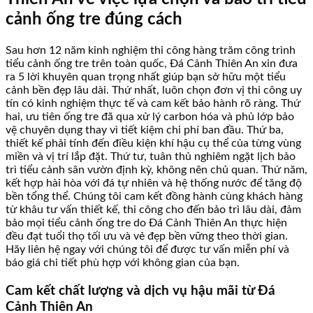
cảnh ống tre đúng cách
Sau hơn 12 năm kinh nghiệm thi công hàng trăm công trình
tiểu cảnh ống tre trên toàn quốc, Đá Cảnh Thiên An xin đưa
ra 5 lời khuyên quan trọng nhất giúp bạn sở hữu một tiểu
cảnh bền đẹp lâu dài. Thứ nhất, luôn chọn đơn vị thi công uy
tín có kinh nghiệm thực tế và cam kết bảo hành rõ ràng. Thứ
hai, ưu tiên ống tre đã qua xử lý carbon hóa và phủ lớp bảo
vệ chuyên dụng thay vì tiết kiệm chi phí ban đầu. Thứ ba,
thiết kế phải tính đến điều kiện khí hậu cụ thể của từng vùng
miền và vị trí lắp đặt. Thứ tư, tuân thủ nghiêm ngặt lịch bảo
trì tiểu cảnh sân vườn định kỳ, không nên chủ quan. Thứ năm,
kết hợp hài hòa với đá tự nhiên và hệ thống nước để tăng độ
bền tổng thể. Chúng tôi cam kết đồng hành cùng khách hàng
từ khâu tư vấn thiết kế, thi công cho đến bảo trì lâu dài, đảm
bảo mọi tiểu cảnh ống tre do Đá Cảnh Thiên An thực hiện
đều đạt tuổi thọ tối ưu và vẻ đẹp bền vững theo thời gian.
Hãy liên hệ ngay với chúng tôi để được tư vấn miễn phí và
báo giá chi tiết phù hợp với không gian của bạn.
Cam kết chất lượng và dịch vụ hậu mãi từ Đá
Cảnh Thiên An