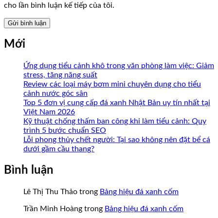
cho lần bình luận kế tiếp của tôi.
Mới
Ứng dụng tiểu cảnh khô trong văn phòng làm việc: Giảm
stress, tăng năng suất
Review các loại máy bơm mini chuyên dụng cho tiểu
cảnh nước góc sân
Top 5 đơn vị cung cấp đá xanh Nhật Bản uy tín nhất tại
Việt Nam 2026
Kỹ thuật chống thấm ban công khi làm tiểu cảnh: Quy
trình 5 bước chuẩn SEO
Lỗi phong thủy chết người: Tại sao không nên đặt bể cá
dưới gầm cầu thang?
Bình luận
Lê Thị Thu Thảo
trong
Bảng hiệu đá xanh cốm
Trần Minh Hoàng
trong
Bảng hiệu đá xanh cốm