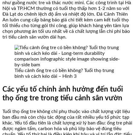
như guồng nước tre và thác nước mini. Các công trình tại Hà
Nội và TP.HCM thường có tuổi thọ thấp hơn 1-2 năm so với
Đà Lạt do chênh lệch độ ẩm và nhiệt độ lớn. Đá Cảnh Thiên
An luôn cung cấp bảng báo giá chi tiết kèm cam kết tuổi thọ
tối thiểu cho từng gói thi công, giúp khách hàng yên tâm lựa
chọn phương án tối ưu nhất về cả chất lượng lẫn chi phí bảo
trì tiểu cảnh sân vườn dài hạn.
Tiểu cảnh ống tre có bền không? Tuổi thọ trung
bình và cách kéo dài – Hình 3
Các yếu tố chính ảnh hưởng đến tuổi
thọ ống tre trong tiểu cảnh sân vườn
Tuổi thọ ống tre không chỉ phụ thuộc vào chất lượng vật liệu
ban đầu mà còn chịu tác động của rất nhiều yếu tố phức tạp
khác. Yếu tố đầu tiên là chất lượng xử lý ban đầu: ống tre phải
được ngâm tẩm, carbon hóa và phủ lớp bảo vệ đúng tiêu
chuẩn. Yếu tố thứ hai là điều kiện khí hậu và vị trí lắp đặt: tiểu