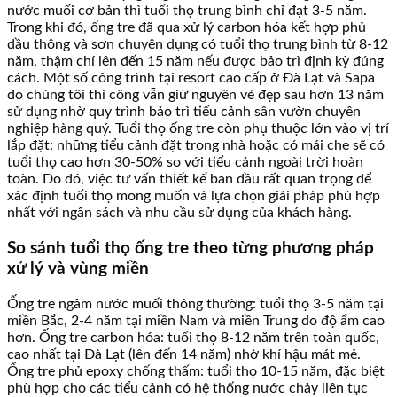
nước muối cơ bản thì tuổi thọ trung bình chỉ đạt 3-5 năm.
Trong khi đó, ống tre đã qua xử lý carbon hóa kết hợp phủ
dầu thông và sơn chuyên dụng có tuổi thọ trung bình từ 8-12
năm, thậm chí lên đến 15 năm nếu được bảo trì định kỳ đúng
cách. Một số công trình tại resort cao cấp ở Đà Lạt và Sapa
do chúng tôi thi công vẫn giữ nguyên vẻ đẹp sau hơn 13 năm
sử dụng nhờ quy trình bảo trì tiểu cảnh sân vườn chuyên
nghiệp hàng quý. Tuổi thọ ống tre còn phụ thuộc lớn vào vị trí
lắp đặt: những tiểu cảnh đặt trong nhà hoặc có mái che sẽ có
tuổi thọ cao hơn 30-50% so với tiểu cảnh ngoài trời hoàn
toàn. Do đó, việc tư vấn thiết kế ban đầu rất quan trọng để
xác định tuổi thọ mong muốn và lựa chọn giải pháp phù hợp
nhất với ngân sách và nhu cầu sử dụng của khách hàng.
So sánh tuổi thọ ống tre theo từng phương pháp
xử lý và vùng miền
Ống tre ngâm nước muối thông thường: tuổi thọ 3-5 năm tại
miền Bắc, 2-4 năm tại miền Nam và miền Trung do độ ẩm cao
hơn. Ống tre carbon hóa: tuổi thọ 8-12 năm trên toàn quốc,
cao nhất tại Đà Lạt (lên đến 14 năm) nhờ khí hậu mát mẻ.
Ống tre phủ epoxy chống thấm: tuổi thọ 10-15 năm, đặc biệt
phù hợp cho các tiểu cảnh có hệ thống nước chảy liên tục