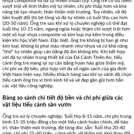
nhựa composite và đá tự nhiên thuần túy. Ống tre có ưu điểm
vượt trội về tính thẩm mỹ tự nhiên, chi phí thấp hơn và khả
năng tái tạo nhanh, thân thiện môi trường. Tuy nhiên, về độ
bền tuyệt đối thì bê tông và đá tự nhiên có tuổi thọ cao hơn
(20-50 năm). Ống tre sau khi xử lý chuyên nghiệp có thể đạt
tuổi thọ 10-15 năm, ngang ngửa hoặc thậm chí vượt trội hơn
một số loại nhựa composite và kim loại mạ kẽm trong điều
kiện khí hậu Việt Nam. Đặc biệt, ống tre không bị han gỉ như
kim loại, không bị phai màu nhanh như nhựa và có khả năng
“thở” tự nhiên giúp cân bằng độ ẩm không khí. Khi kết hợp
với đá tự nhiên trong thiết kế của Đá Cảnh Thiên An, tiểu
cảnh ống tre mang lại sự cân bằng hoàn hảo giữa thẩm mỹ,
chi phí và độ bền, phù hợp với đa số ngân sách của gia đình
Việt Nam hiện nay. Nhiều khách hàng sau khi so sánh đã chọn
tiểu cảnh ống tre vì tính kinh tế và vẻ đẹp gần gũi hơn hẳn
các vật liệu công nghiệp.
Bảng so sánh chi tiết độ bền và chi phí giữa các
vật liệu tiểu cảnh sân vườn
Ống tre xử lý chuyên nghiệp: Tuổi thọ 8-15 năm, chi phí trung
bình 15-35 triệu đồng cho một tiểu cảnh hoàn chỉnh, dễ bảo
trì, thân thiện môi trường. Bê tông đúc sẵn: Tuổi thọ 20-40
năm, chi phí 25-60 triệu, cứng nhắc về thẩm mỹ, khó thay đổi.