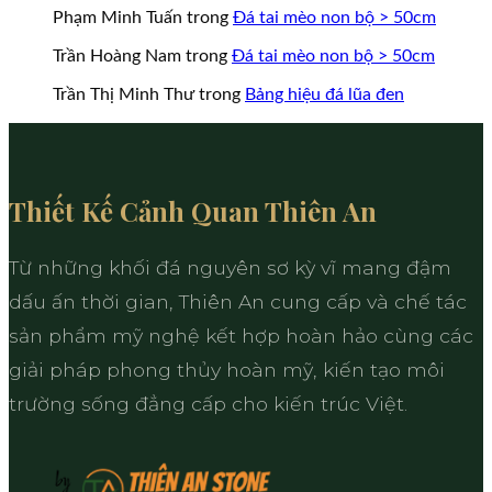
Phạm Minh Tuấn
trong
Đá tai mèo non bộ > 50cm
Trần Hoàng Nam
trong
Đá tai mèo non bộ > 50cm
Trần Thị Minh Thư
trong
Bảng hiệu đá lũa đen
Thiết Kế Cảnh Quan Thiên An
Từ những khối đá nguyên sơ kỳ vĩ mang đậm
dấu ấn thời gian, Thiên An cung cấp và chế tác
sản phẩm mỹ nghệ kết hợp hoàn hảo cùng các
giải pháp phong thủy hoàn mỹ, kiến tạo môi
trường sống đẳng cấp cho kiến trúc Việt.