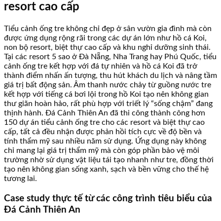
resort cao cấp
Tiểu cảnh ống tre không chỉ đẹp ở sân vườn gia đình mà còn
được ứng dụng rộng rãi trong các dự án lớn như hồ cá Koi,
non bộ resort, biệt thự cao cấp và khu nghỉ dưỡng sinh thái.
Tại các resort 5 sao ở Đà Nẵng, Nha Trang hay Phú Quốc, tiểu
cảnh ống tre kết hợp với đá tự nhiên và hồ cá Koi đã trở
thành điểm nhấn ấn tượng, thu hút khách du lịch và nâng tầm
giá trị bất động sản. Âm thanh nước chảy từ guồng nước tre
kết hợp với tiếng cá bơi lội trong hồ Koi tạo nên không gian
thư giãn hoàn hảo, rất phù hợp với triết lý “sống chậm” đang
thịnh hành. Đá Cảnh Thiên An đã thi công thành công hơn
150 dự án tiểu cảnh ống tre cho các resort và biệt thự cao
cấp, tất cả đều nhận được phản hồi tích cực về độ bền và
tính thẩm mỹ sau nhiều năm sử dụng. Ứng dụng này không
chỉ mang lại giá trị thẩm mỹ mà còn góp phần bảo vệ môi
trường nhờ sử dụng vật liệu tái tạo nhanh như tre, đồng thời
tạo nên không gian sống xanh, sạch và bền vững cho thế hệ
tương lai.
Case study thực tế từ các công trình tiêu biểu của
Đá Cảnh Thiên An