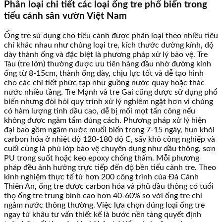
Phân loại chi tiết các loại ống tre phổ biến trong
tiểu cảnh sân vườn Việt Nam
Ống tre sử dụng cho tiểu cảnh được phân loại theo nhiều tiêu
chí khác nhau như chủng loại tre, kích thước đường kính, độ
dày thành ống và đặc biệt là phương pháp xử lý bảo vệ. Tre
Tàu (tre lớn) thường được ưu tiên hàng đầu nhờ đường kính
ống từ 8-15cm, thành ống dày, chịu lực tốt và dễ tạo hình
cho các chi tiết phức tạp như guồng nước quay hoặc thác
nước nhiều tầng. Tre Mạnh và tre Gai cũng được sử dụng phổ
biến nhưng đòi hỏi quy trình xử lý nghiêm ngặt hơn vì chúng
có hàm lượng tinh dầu cao, dễ bị mối mọt tấn công nếu
không được ngâm tẩm đúng cách. Phương pháp xử lý hiện
đại bao gồm ngâm nước muối biển trong 7-15 ngày, hun khói
carbon hóa ở nhiệt độ 120-180 độ C, sấy khô công nghiệp và
cuối cùng là phủ lớp bảo vệ chuyên dụng như dầu thông, sơn
PU trong suốt hoặc keo epoxy chống thấm. Mỗi phương
pháp đều ảnh hưởng trực tiếp đến độ bền tiểu cảnh tre. Theo
kinh nghiệm thực tế từ hơn 200 công trình của Đá Cảnh
Thiên An, ống tre được carbon hóa và phủ dầu thông có tuổi
thọ ống tre trung bình cao hơn 40-60% so với ống tre chỉ
ngâm nước thông thường. Việc lựa chọn đúng loại ống tre
ngay từ khâu tư vấn thiết kế là bước nền tảng quyết định