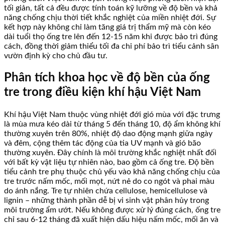
tối giản, tất cả đều được tính toán kỹ lưỡng về độ bền và khả
năng chống chịu thời tiết khắc nghiệt của miền nhiệt đới. Sự
kết hợp này không chỉ làm tăng giá trị thẩm mỹ mà còn kéo
dài tuổi thọ ống tre lên đến 12-15 năm khi được bảo trì đúng
cách, đồng thời giảm thiểu tối đa chi phí bảo trì tiểu cảnh sân
vườn định kỳ cho chủ đầu tư.
Phân tích khoa học về độ bền của ống
tre trong điều kiện khí hậu Việt Nam
Khí hậu Việt Nam thuộc vùng nhiệt đới gió mùa với đặc trưng
là mùa mưa kéo dài từ tháng 5 đến tháng 10, độ ẩm không khí
thường xuyên trên 80%, nhiệt độ dao động mạnh giữa ngày
và đêm, cộng thêm tác động của tia UV mạnh và gió bão
thường xuyên. Đây chính là môi trường khắc nghiệt nhất đối
với bất kỳ vật liệu tự nhiên nào, bao gồm cả ống tre. Độ bền
tiểu cảnh tre phụ thuộc chủ yếu vào khả năng chống chịu của
tre trước nấm mốc, mối mọt, nứt nẻ do co ngót và phai màu
do ánh nắng. Tre tự nhiên chứa cellulose, hemicellulose và
lignin – những thành phần dễ bị vi sinh vật phân hủy trong
môi trường ẩm ướt. Nếu không được xử lý đúng cách, ống tre
chỉ sau 6-12 tháng đã xuất hiện dấu hiệu nấm mốc, mối ăn và