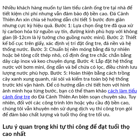
Nhiều khách hàng muốn tự làm tiểu cảnh ống tre tại nhà để
tiết kiệm chi phí nhưng vẫn đảm bảo độ bền cao. Đá Cảnh
Thiên An xin chia sẻ hướng dẫn chi tiết 5 bước đơn giản
nhưng cực kỳ hiệu quả. Bước 1: Lựa chọn ống tre đã qua xử
lý carbon hóa từ nguồn uy tín, đường kính phù hợp với không
gian (8-12cm là lý tưởng cho guồng nước mini). Bước 2: Thiết
kế bố cục trên giấy, xác định vị trí đặt ống tre, đá nền và hệ
thống nước. Bước 3: Chuẩn bị nền móng bằng đá tự nhiên
hoặc bê tông cốt thép nhỏ, cố định ống tre chắc chắn bằng
dây cáp inox và keo chuyên dụng. Bước 4: Lắp đặt hệ thống
nước với bơm mini, ống dẫn và bể chứa có lọc, điều chỉnh lưu
lượng nước phù hợp. Bước 5: Hoàn thiện bằng cách trồng
cây xanh xung quanh, rải sỏi và kiểm tra toàn bộ hệ thống
trước khi vận hành. Để có hướng dẫn chi tiết hơn với hình
ảnh minh họa từng bước, bạn có thể tham khảo
cách làm tiểu
cảnh ống tre
do Đá Cảnh Thiên An biên soạn chuyên sâu. Tuy
nhiên, đối với các công trình lớn hoặc yêu cầu độ bền cao,
chúng tôi vẫn khuyên nên sử dụng dịch vụ thi công trọn gói
để đảm bảo chất lượng và tuổi thọ ống tre tối ưu.
Lưu ý quan trọng khi tự thi công để đạt tuổi thọ
cao nhất