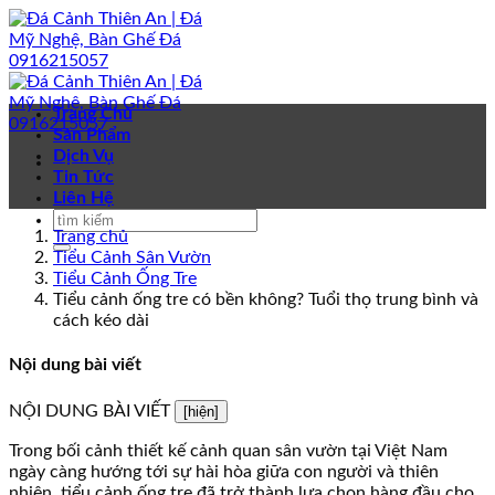
Bỏ
qua
nội
dung
Trang Chủ
Sản Phẩm
Dịch Vụ
Tin Tức
Liên Hệ
Trang chủ
Tiểu Cảnh Sân Vườn
Tiểu Cảnh Ống Tre
Tiểu cảnh ống tre có bền không? Tuổi thọ trung bình và
cách kéo dài
Nội dung bài viết
NỘI DUNG BÀI VIẾT
[hiện]
Trong bối cảnh thiết kế cảnh quan sân vườn tại Việt Nam
ngày càng hướng tới sự hài hòa giữa con người và thiên
nhiên, tiểu cảnh ống tre đã trở thành lựa chọn hàng đầu cho