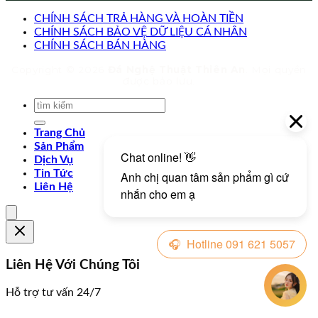
CHÍNH SÁCH TRẢ HÀNG VÀ HOÀN TIỀN
CHÍNH SÁCH BẢO VỆ DỮ LIỆU CÁ NHÂN
CHÍNH SÁCH BÁN HÀNG
Copyright © 2026
Đá Nghệ Thuật Thiên An
. Mọi quyền
được bảo lưu.
Trang Chủ
Sản Phẩm
Dịch Vụ
Tin Tức
Liên Hệ
Liên Hệ Với Chúng Tôi
Hỗ trợ tư vấn 24/7