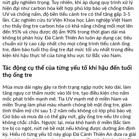
nứt gãy nghiêm trọng. Tuy nhiên, khi áp dụng quy trình xử lý
hiện đại như carbon hóa kết hợp phủ lớp bảo vệ chống thấm
UV và chống nấm, độ bền tiểu cảnh tre có thể tăng gấp 3-5
lần. Các nghiên cứu từ Viện Khoa học Lâm nghiệp Việt Nam
cho thấy ống tre carbon hóa có khả năng chống mối mọt lên
đến 95% và chịu được độ ẩm 90% trong thời gian dài mà
không bị phân hủy. Đá Cảnh Thiên An luôn áp dụng các tiêu
chuẩn xử lý cao cấp nhất cho mọi công trình tiểu cảnh ống
tre, đảm bảo tuổi thọ ống tre đạt mức tối ưu nhất trong điều
kiện khí hậu thực tế của từng khu vực từ Bắc vào Nam.
Tác động cụ thể của từng yếu tố khí hậu đến tuổi
thọ ống tre
Mùa mưa dài ngày gây ra tình trạng ngập nước kéo dài, làm
tăng nguy cơ thấm nước vào lõi tre, tạo điều kiện cho nấm
mốc phát triển mạnh mẽ. Tia UV mạnh mẽ ở miền Nam và
miền Trung làm phai màu nhanh chóng bề mặt ống tre, giảm
tính thẩm mỹ chỉ sau 1-2 năm nếu không có lớp phủ bảo vệ.
Gió bão và mưa đá có thể gây nứt, gãy ống tre nếu thi công
không chắc chắn. Ngược lại, mùa khô hanh ở miền Bắc làm
tre bị co ngót, nứt nẻ bề mặt nếu không được dưỡng ẩm định
kỳ. Hiểu rõ từng yếu tố này giúp Đá Cảnh Thiên An đưa ra giải