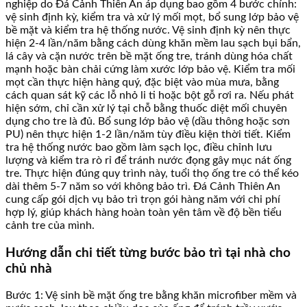
nghiệp do Đá Cảnh Thiên An áp dụng bao gồm 4 bước chính:
vệ sinh định kỳ, kiểm tra và xử lý mối mọt, bổ sung lớp bảo vệ
bề mặt và kiểm tra hệ thống nước. Vệ sinh định kỳ nên thực
hiện 2-4 lần/năm bằng cách dùng khăn mềm lau sạch bụi bẩn,
lá cây và cặn nước trên bề mặt ống tre, tránh dùng hóa chất
mạnh hoặc bàn chải cứng làm xước lớp bảo vệ. Kiểm tra mối
mọt cần thực hiện hàng quý, đặc biệt vào mùa mưa, bằng
cách quan sát kỹ các lỗ nhỏ li ti hoặc bột gỗ rơi ra. Nếu phát
hiện sớm, chỉ cần xử lý tại chỗ bằng thuốc diệt mối chuyên
dụng cho tre là đủ. Bổ sung lớp bảo vệ (dầu thông hoặc sơn
PU) nên thực hiện 1-2 lần/năm tùy điều kiện thời tiết. Kiểm
tra hệ thống nước bao gồm làm sạch lọc, điều chỉnh lưu
lượng và kiểm tra rò rỉ để tránh nước đọng gây mục nát ống
tre. Thực hiện đúng quy trình này, tuổi thọ ống tre có thể kéo
dài thêm 5-7 năm so với không bảo trì. Đá Cảnh Thiên An
cung cấp gói dịch vụ bảo trì trọn gói hàng năm với chi phí
hợp lý, giúp khách hàng hoàn toàn yên tâm về độ bền tiểu
cảnh tre của mình.
Hướng dẫn chi tiết từng bước bảo trì tại nhà cho
chủ nhà
Bước 1: Vệ sinh bề mặt ống tre bằng khăn microfiber mềm và