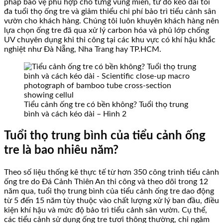
pháp bảo vệ phù hợp cho từng vùng miền, từ đó kéo dài tối
đa tuổi thọ ống tre và giảm thiểu chi phí bảo trì tiểu cảnh sân
vườn cho khách hàng. Chúng tôi luôn khuyên khách hàng nên
lựa chọn ống tre đã qua xử lý carbon hóa và phủ lớp chống
UV chuyên dụng khi thi công tại các khu vực có khí hậu khắc
nghiệt như Đà Nẵng, Nha Trang hay TP.HCM.
Tiểu cảnh ống tre có bền không? Tuổi thọ trung
bình và cách kéo dài – Hình 2
Tuổi thọ trung bình của tiểu cảnh ống
tre là bao nhiêu năm?
Theo số liệu thống kê thực tế từ hơn 350 công trình tiểu cảnh
ống tre do Đá Cảnh Thiên An thi công và theo dõi trong 12
năm qua, tuổi thọ trung bình của tiểu cảnh ống tre dao động
từ 5 đến 15 năm tùy thuộc vào chất lượng xử lý ban đầu, điều
kiện khí hậu và mức độ bảo trì tiểu cảnh sân vườn. Cụ thể,
các tiểu cảnh sử dụng ống tre tươi thông thường, chỉ ngâm