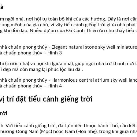
hà
tâm ngôi nhà, nơi hội tụ toàn bộ khí của các hướng. Đây là nơi c
ung mệnh của gia chủ, vì vậy tiểu cảnh giếng trời giữa nhà phải 
ợng khí dồi dào. Nhiều dự án của Đá Cảnh Thiên An cho thấy tiểu
nhà chuẩn phong thủy – Hình 3
 khí (trước nhà) và nội khí (giữa nhà), giúp ngôi nhà trở thành n
 đẹp mà còn mang lại phúc lộc lâu dài.
nhà chuẩn phong thủy – Hình 4
 trí đặt tiểu cảnh giếng trời
rời
 Với tiểu cảnh giếng trời, đá tự nhiên thuộc hành Thổ, cần kết
hợp hướng Đông Nam (Mộc) hoặc Nam (Hỏa nhẹ), trong khi giữa nh