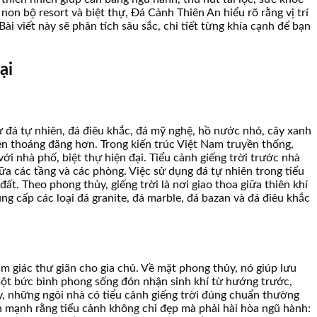
non bộ resort và biệt thự, Đá Cảnh Thiên An hiểu rõ rằng vị trí
i viết này sẽ phân tích sâu sắc, chi tiết từng khía cạnh để bạn
ại
hư đá tự nhiên, đá điêu khắc, đá mỹ nghệ, hồ nước nhỏ, cây xanh
nên thoáng đãng hơn. Trong kiến trúc Việt Nam truyền thống,
với nhà phố, biệt thự hiện đại. Tiểu cảnh giếng trời trước nhà
iữa các tầng và các phòng. Việc sử dụng đá tự nhiên trong tiểu
ất. Theo phong thủy, giếng trời là nơi giao thoa giữa thiên khí
ng cấp các loại đá granite, đá marble, đá bazan và đá điêu khắc
ảm giác thư giãn cho gia chủ. Về mặt phong thủy, nó giúp lưu
ư một bức bình phong sống đón nhận sinh khí từ hướng trước,
ấy, những ngôi nhà có tiểu cảnh giếng trời đúng chuẩn thường
n mạnh rằng tiểu cảnh không chỉ đẹp mà phải hài hòa ngũ hành: