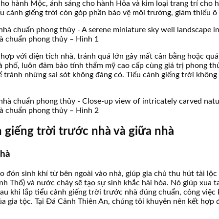
o hành Mộc, ánh sáng cho hành Hỏa và kim loại trang trí cho h
u cảnh giếng trời còn góp phần bảo vệ môi trường, giảm thiểu ô
nhà chuẩn phong thủy – Hình 1
hù hợp với diện tích nhà, tránh quá lớn gây mất cân bằng hoặc q
à phố, luôn đảm bảo tính thẩm mỹ cao cấp cùng giá trị phong thủy 
ể tránh những sai sót không đáng có. Tiểu cảnh giếng trời không
nhà chuẩn phong thủy – Hình 2
 giếng trời trước nhà và giữa nhà
nhà
 đón sinh khí từ bên ngoài vào nhà, giúp gia chủ thu hút tài lộ
nh Thổ) và nước chảy sẽ tạo sự sinh khắc hài hòa. Nó giúp xua t
au khi lắp tiểu cảnh giếng trời trước nhà đúng chuẩn, công việc
ủa gia tộc. Tại Đá Cảnh Thiên An, chúng tôi khuyên nên kết hợp