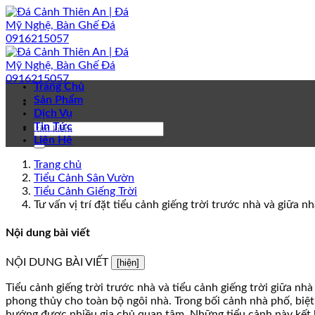
Bỏ
qua
nội
dung
Trang Chủ
Sản Phẩm
Dịch Vụ
Tin Tức
Liên Hệ
Trang chủ
Tiểu Cảnh Sân Vườn
Tiểu Cảnh Giếng Trời
Tư vấn vị trí đặt tiểu cảnh giếng trời trước nhà và giữa 
Nội dung bài viết
NỘI DUNG BÀI VIẾT
[hiện]
Tiểu cảnh giếng trời trước nhà và tiểu cảnh giếng trời giữa nhà
phong thủy cho toàn bộ ngôi nhà. Trong bối cảnh nhà phố, biệt t
hướng được nhiều gia chủ quan tâm. Những tiểu cảnh này kết hợ