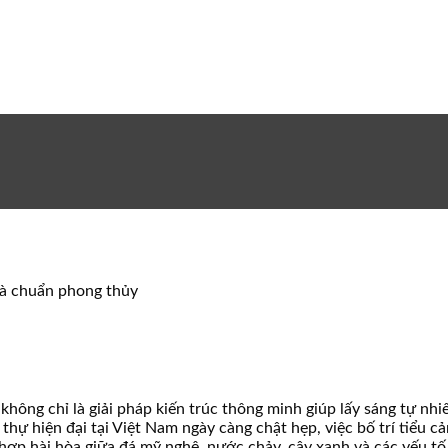
nhà chuẩn phong thủy
 không chỉ là giải pháp kiến trúc thông minh giúp lấy sáng tự nh
hự hiện đại tại Việt Nam ngày càng chật hẹp, việc bố trí tiểu cả
p hài hòa giữa đá mỹ nghệ, nước chảy, cây xanh và các yếu tố t