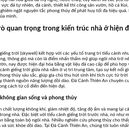
vực đá tự nhiên, đá cảnh, thiết kế thi công sân vườn, hồ cá Koi, 
nghiêm ngặt nguyên tắc phong thủy để phát huy tối đa hiệu quả. Bà
của mình.
trò quan trọng trong kiến trúc nhà ở hiện đ
giếng trời (skywell) kết hợp với các yếu tố trang trí tiểu cảnh n
 sáng, thông gió mà còn là điểm nhấn thẩm mỹ giúp ngôi nhà trở 
vườn, nay được hiện đại hóa bằng vật liệu đá cao cấp để phù hợp 
ảnh giếng trời giữa nhà nằm ở vị trí trung tâm, tạo sự kết nối g
g thủy sâu sắc, giúp gia chủ thu hút sinh khí tích cực từ trời đ
n này thành nguồn năng lượng dồi dào. Đá Cảnh Thiên An chuyên cu
ng cách từ cổ điển đến hiện đại.
g không gian sống và phong thủy
iện chất lượng không khí, giảm nhiệt độ, tăng độ ẩm và mang lại c
tụ trong nhà. Đặc biệt với tiểu cảnh giếng trời trước nhà, nó nh
, cân bằng toàn bộ ngôi nhà. Nhiều nghiên cứu phong thủy cho th
 và sức khỏe dồi dào. Tại Đá Cảnh Thiên An, chúng tôi luôn nhấ