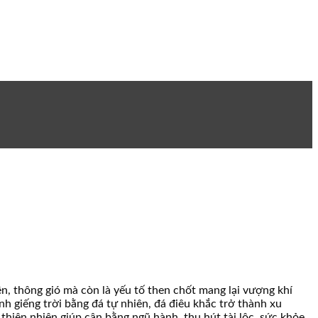
iên, thông gió mà còn là yếu tố then chốt mang lại vượng khí
nh giếng trời bằng đá tự nhiên, đá điêu khắc trở thành xu
hiên nhiên giúp cân bằng ngũ hành, thu hút tài lộc, sức khỏe