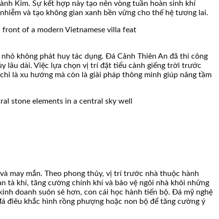
ành Kim. Sự kết hợp này tạo nên vòng tuần hoàn sinh khí
 nhiễm và tạo không gian xanh bền vững cho thế hệ tương lai.
uá nhỏ không phát huy tác dụng. Đá Cảnh Thiên An đã thi công
lâu dài. Việc lựa chọn vị trí đặt tiểu cảnh giếng trời trước
 chỉ là xu hướng mà còn là giải pháp thông minh giúp nâng tầm
c và may mắn. Theo phong thủy, vị trí trước nhà thuộc hành
an tà khí, tăng cường chính khí và bảo vệ ngôi nhà khỏi những
 kinh doanh suôn sẻ hơn, con cái học hành tiến bộ. Đá mỹ nghệ
 đá điêu khắc hình rồng phượng hoặc non bộ để tăng cường ý