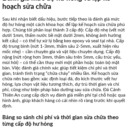
hoạch sửa chữa
Sau khi nhận biết dấu hiệu, bước tiếp theo là đánh giá mức
độ hư hỏng một cách khoa học để lập kế hoạch sửa chữa phù
hợp. Chúng tôi phân loại thành 3 cấp độ: Cấp độ nhẹ (vết nứt
dưới 1mm, thấm nước bề mặt dưới 2mm, không ảnh hưởng
kết cấu) – có thể tự xử lý bằng keo epoxy và seal tại nhà. Cấp
độ trung bình (nứt 1-3mm, thấm sâu 2-5mm, xuất hiện rêu
mốc nhẹ) – cần chuyên gia và vật liệu chuyên dụng. Cấp độ
nặng (nứt rộng hơn 3mm, thấm sâu trên 5mm, cấu trúc yếu,
mùi hôi) – có thể cần thay mới một phần hoặc toàn bộ mặt
bàn. Việc đánh giá chính xác giúp tiết kiệm chi phí và thời
gian, tránh tình trạng “chữa cháy” nhiều lần. Kế hoạch sửa
chữa nên bao gồm: xác định loại đá, đo kích thước vết hư
hỏng, lựa chọn vật liệu tương thích, dự trù thời gian và chi
phí, cũng như biện pháp bảo dưỡng sau sửa chữa. Đá Cảnh
Thiên An cung cấp dịch vụ đánh giá miễn phí tại chỗ hoặc qua
hình ảnh, giúp khách hàng có cái nhìn rõ ràng trước khi quyết
định.
Bảng so sánh chi phí và thời gian sửa chữa theo
từng cấp độ hư hỏng