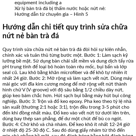
Xử lý bàn trà đá bị thấm nước hoặc nứt nẻ:
Hướng dẫn từ chuyên gia – Hình 5
Hướng dẫn chi tiết quy trình sửa chữa
nứt nẻ bàn trà đá
Quy trình sửa chữa nứt nẻ bàn trà đá đòi hỏi sự kiên nhẫn,
chính xác và tuân thủ từng bước một. Bước 1: Làm sạch kỹ
lưỡng bề mặt. Sử dụng bàn chải sắt mềm và dung dịch tẩy rửa
pH trung tính để loại bỏ hoàn toàn rêu mốc, bụi bẩn và lớp
seal cũ. Lau khô bằng khăn microfiber và để khô tự nhiên ít
nhất 24 giờ. Bước 2: Mở rộng và làm sạch vết nứt. Dùng máy
mài góc với đĩa kim cương mỏng để mở rộng vết nứt thành
hình chữ V (V-groove) với độ sâu bằng 1/2 chiều dày nứt,
giúp keo bám chắc hơn. Hút sạch bụi bằng máy hút bụi công
nghiệp. Bước 3: Trộn và đổ keo epoxy. Pha keo theo tỷ lệ nhà
sản xuất (thường 2:1 hoặc 3:1), trộn đều trong 3-5 phút cho
đến khi đồng nhất màu. Đổ keo vào vết nứt từ dưới lên trên,
dùng bay thép san phẳng, để dư một chút để bù co ngót.
Bước 4: Chờ khô và chà nhám. Để keo khô ít nhất 12-24 giờ
ở nhiệt độ 25-30 độ C. Sau đó dùng giấy nhám từ thô đến