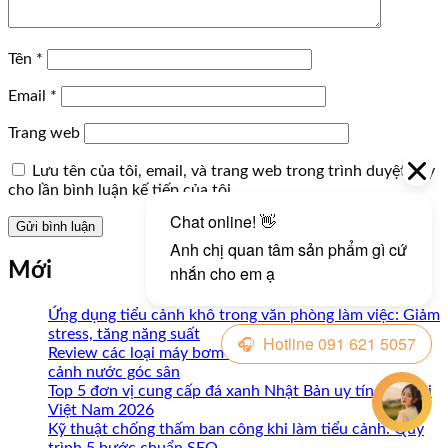
Tên
*
Email
*
Trang web
Lưu tên của tôi, email, và trang web trong trình duyệt này
cho lần bình luận kế tiếp của tôi.
Mới
Ứng dụng tiểu cảnh khô trong văn phòng làm việc: Giảm
stress, tăng năng suất
Review các loại máy bơm mini chuyên dụng cho tiểu
cảnh nước góc sân
Top 5 đơn vị cung cấp đá xanh Nhật Bản uy tín nhất tại
Việt Nam 2026
Kỹ thuật chống thấm ban công khi làm tiểu cảnh: Quy
trình 5 bước chuẩn SEO