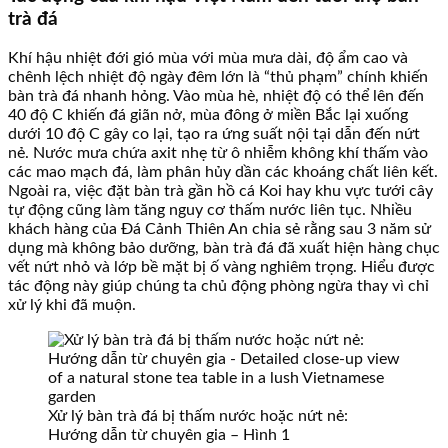
trà đá
Khí hậu nhiệt đới gió mùa với mùa mưa dài, độ ẩm cao và
chênh lệch nhiệt độ ngày đêm lớn là “thủ phạm” chính khiến
bàn trà đá nhanh hỏng. Vào mùa hè, nhiệt độ có thể lên đến
40 độ C khiến đá giãn nở, mùa đông ở miền Bắc lại xuống
dưới 10 độ C gây co lại, tạo ra ứng suất nội tại dẫn đến nứt
nẻ. Nước mưa chứa axit nhẹ từ ô nhiễm không khí thấm vào
các mao mạch đá, làm phân hủy dần các khoáng chất liên kết.
Ngoài ra, việc đặt bàn trà gần hồ cá Koi hay khu vực tưới cây
tự động cũng làm tăng nguy cơ thấm nước liên tục. Nhiều
khách hàng của Đá Cảnh Thiên An chia sẻ rằng sau 3 năm sử
dụng mà không bảo dưỡng, bàn trà đá đã xuất hiện hàng chục
vết nứt nhỏ và lớp bề mặt bị ố vàng nghiêm trọng. Hiểu được
tác động này giúp chúng ta chủ động phòng ngừa thay vì chỉ
xử lý khi đã muộn.
Xử lý bàn trà đá bị thấm nước hoặc nứt nẻ:
Hướng dẫn từ chuyên gia – Hình 1