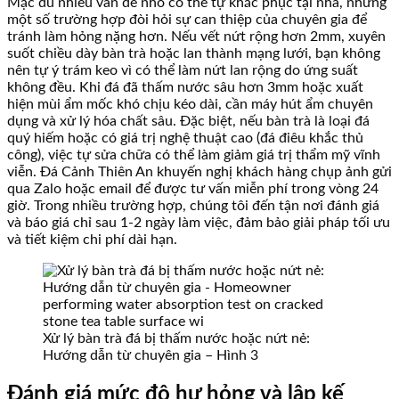
Mặc dù nhiều vấn đề nhỏ có thể tự khắc phục tại nhà, nhưng
một số trường hợp đòi hỏi sự can thiệp của chuyên gia để
tránh làm hỏng nặng hơn. Nếu vết nứt rộng hơn 2mm, xuyên
suốt chiều dày bàn trà hoặc lan thành mạng lưới, bạn không
nên tự ý trám keo vì có thể làm nứt lan rộng do ứng suất
không đều. Khi đá đã thấm nước sâu hơn 3mm hoặc xuất
hiện mùi ẩm mốc khó chịu kéo dài, cần máy hút ẩm chuyên
dụng và xử lý hóa chất sâu. Đặc biệt, nếu bàn trà là loại đá
quý hiếm hoặc có giá trị nghệ thuật cao (đá điêu khắc thủ
công), việc tự sửa chữa có thể làm giảm giá trị thẩm mỹ vĩnh
viễn. Đá Cảnh Thiên An khuyến nghị khách hàng chụp ảnh gửi
qua Zalo hoặc email để được tư vấn miễn phí trong vòng 24
giờ. Trong nhiều trường hợp, chúng tôi đến tận nơi đánh giá
và báo giá chỉ sau 1-2 ngày làm việc, đảm bảo giải pháp tối ưu
và tiết kiệm chi phí dài hạn.
Xử lý bàn trà đá bị thấm nước hoặc nứt nẻ:
Hướng dẫn từ chuyên gia – Hình 3
Đánh giá mức độ hư hỏng và lập kế