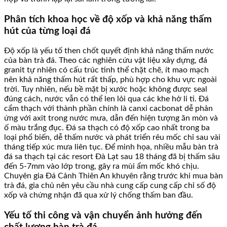
Phân tích khoa học về độ xốp và khả năng thấm
hút của từng loại đá
Độ xốp là yếu tố then chốt quyết định khả năng thấm nước
của bàn trà đá. Theo các nghiên cứu vật liệu xây dựng, đá
granit tự nhiên có cấu trúc tinh thể chặt chẽ, ít mao mạch
nên khả năng thấm hút rất thấp, phù hợp cho khu vực ngoài
trời. Tuy nhiên, nếu bề mặt bị xước hoặc không được seal
đúng cách, nước vẫn có thể len lỏi qua các khe hở li ti. Đá
cẩm thạch với thành phần chính là canxi cacbonat dễ phản
ứng với axit trong nước mưa, dẫn đến hiện tượng ăn mòn và
ố màu trắng đục. Đá sa thạch có độ xốp cao nhất trong ba
loại phổ biến, dễ thấm nước và phát triển rêu mốc chỉ sau vài
tháng tiếp xúc mưa liên tục. Để minh họa, nhiều mẫu bàn trà
đá sa thạch tại các resort Đà Lạt sau 18 tháng đã bị thấm sâu
đến 5-7mm vào lớp trong, gây ra mùi ẩm mốc khó chịu.
Chuyên gia Đá Cảnh Thiên An khuyên rằng trước khi mua bàn
trà đá, gia chủ nên yêu cầu nhà cung cấp cung cấp chỉ số độ
xốp và chứng nhận đã qua xử lý chống thấm ban đầu.
Yếu tố thi công và vận chuyển ảnh hưởng đến