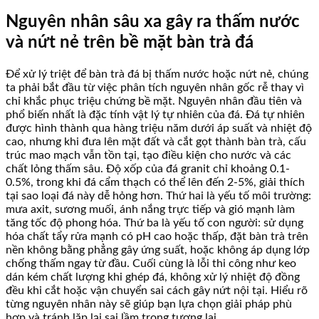
Nguyên nhân sâu xa gây ra thấm nước
và nứt nẻ trên bề mặt bàn trà đá
Để xử lý triệt để bàn trà đá bị thấm nước hoặc nứt nẻ, chúng
ta phải bắt đầu từ việc phân tích nguyên nhân gốc rễ thay vì
chỉ khắc phục triệu chứng bề mặt. Nguyên nhân đầu tiên và
phổ biến nhất là đặc tính vật lý tự nhiên của đá. Đá tự nhiên
được hình thành qua hàng triệu năm dưới áp suất và nhiệt độ
cao, nhưng khi đưa lên mặt đất và cắt gọt thành bàn trà, cấu
trúc mao mạch vẫn tồn tại, tạo điều kiện cho nước và các
chất lỏng thấm sâu. Độ xốp của đá granit chỉ khoảng 0.1-
0.5%, trong khi đá cẩm thạch có thể lên đến 2-5%, giải thích
tại sao loại đá này dễ hỏng hơn. Thứ hai là yếu tố môi trường:
mưa axit, sương muối, ánh nắng trực tiếp và gió mạnh làm
tăng tốc độ phong hóa. Thứ ba là yếu tố con người: sử dụng
hóa chất tẩy rửa mạnh có pH cao hoặc thấp, đặt bàn trà trên
nền không bằng phẳng gây ứng suất, hoặc không áp dụng lớp
chống thấm ngay từ đầu. Cuối cùng là lỗi thi công như keo
dán kém chất lượng khi ghép đá, không xử lý nhiệt độ đồng
đều khi cắt hoặc vận chuyển sai cách gây nứt nội tại. Hiểu rõ
từng nguyên nhân này sẽ giúp bạn lựa chọn giải pháp phù
hợp và tránh lặp lại sai lầm trong tương lai.