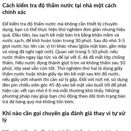
Cách kiểm tra độ thấm nước tại nhà một cách
chính xác
Để kiểm tra độ thấm nước mà không cần thiết bị chuyên
dụng, bạn có thể thực hiện thử nghiệm đơn giản nhưng hiệu
quả. Đầu tiên, lau sạch bề mặt bàn trà bằng khăn mềm và
nước sạch, để khô hoàn toàn trong 30 phút. Sau đó nhỏ 3-5
giọt nước lọc lên các vị trí khác nhau (giữa mặt bàn, gần mép
và vùng đã nghi ngờ nứt). Quan sát trong 5-10 phút: nếu
nước thấm ngay lập tức và để lại vết ố, đá đã mất lớp chống
thấm. Nếu nước đọng thành giọt tròn và không thấm sau 10
phút, lớp seal vẫn còn tốt. Thử nghiệm thứ hai là dùng giấy
thấm nước hoặc khăn giấy ép lên bề mặt sau khi đổ nước,
nếu giấy ướt nhanh thì cần xử lý gấp. Đối với nứt nẻ, sử dụng
đèn pin chiếu xiên góc 45 độ vào bề mặt vào buổi tối để phát
hiện các vết rạn nhỏ li ti mà mắt thường khó thấy. Những
phương pháp này giúp bạn chủ động theo dõi tình trạng bàn
trà đá hàng quý mà không tốn kém.
Khi nào cần gọi chuyên gia đánh giá thay vì tự xử
lý