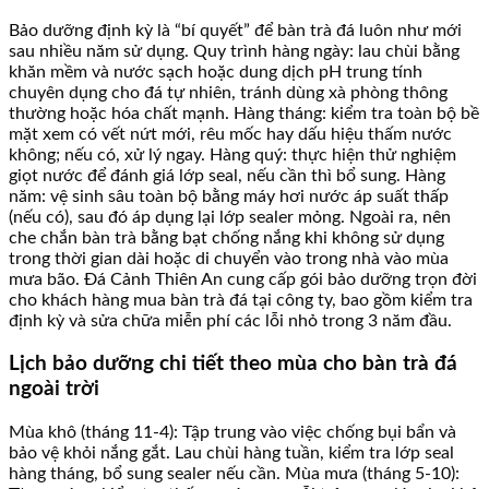
Bảo dưỡng định kỳ là “bí quyết” để bàn trà đá luôn như mới
sau nhiều năm sử dụng. Quy trình hàng ngày: lau chùi bằng
khăn mềm và nước sạch hoặc dung dịch pH trung tính
chuyên dụng cho đá tự nhiên, tránh dùng xà phòng thông
thường hoặc hóa chất mạnh. Hàng tháng: kiểm tra toàn bộ bề
mặt xem có vết nứt mới, rêu mốc hay dấu hiệu thấm nước
không; nếu có, xử lý ngay. Hàng quý: thực hiện thử nghiệm
giọt nước để đánh giá lớp seal, nếu cần thì bổ sung. Hàng
năm: vệ sinh sâu toàn bộ bằng máy hơi nước áp suất thấp
(nếu có), sau đó áp dụng lại lớp sealer mỏng. Ngoài ra, nên
che chắn bàn trà bằng bạt chống nắng khi không sử dụng
trong thời gian dài hoặc di chuyển vào trong nhà vào mùa
mưa bão. Đá Cảnh Thiên An cung cấp gói bảo dưỡng trọn đời
cho khách hàng mua bàn trà đá tại công ty, bao gồm kiểm tra
định kỳ và sửa chữa miễn phí các lỗi nhỏ trong 3 năm đầu.
Lịch bảo dưỡng chi tiết theo mùa cho bàn trà đá
ngoài trời
Mùa khô (tháng 11-4): Tập trung vào việc chống bụi bẩn và
bảo vệ khỏi nắng gắt. Lau chùi hàng tuần, kiểm tra lớp seal
hàng tháng, bổ sung sealer nếu cần. Mùa mưa (tháng 5-10):