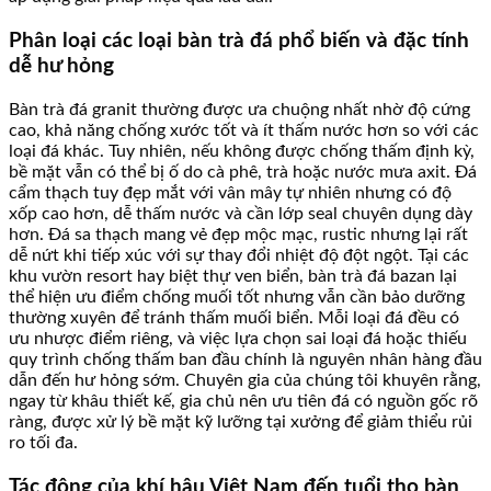
Phân loại các loại bàn trà đá phổ biến và đặc tính
dễ hư hỏng
Bàn trà đá granit thường được ưa chuộng nhất nhờ độ cứng
cao, khả năng chống xước tốt và ít thấm nước hơn so với các
loại đá khác. Tuy nhiên, nếu không được chống thấm định kỳ,
bề mặt vẫn có thể bị ố do cà phê, trà hoặc nước mưa axit. Đá
cẩm thạch tuy đẹp mắt với vân mây tự nhiên nhưng có độ
xốp cao hơn, dễ thấm nước và cần lớp seal chuyên dụng dày
hơn. Đá sa thạch mang vẻ đẹp mộc mạc, rustic nhưng lại rất
dễ nứt khi tiếp xúc với sự thay đổi nhiệt độ đột ngột. Tại các
khu vườn resort hay biệt thự ven biển, bàn trà đá bazan lại
thể hiện ưu điểm chống muối tốt nhưng vẫn cần bảo dưỡng
thường xuyên để tránh thấm muối biển. Mỗi loại đá đều có
ưu nhược điểm riêng, và việc lựa chọn sai loại đá hoặc thiếu
quy trình chống thấm ban đầu chính là nguyên nhân hàng đầu
dẫn đến hư hỏng sớm. Chuyên gia của chúng tôi khuyên rằng,
ngay từ khâu thiết kế, gia chủ nên ưu tiên đá có nguồn gốc rõ
ràng, được xử lý bề mặt kỹ lưỡng tại xưởng để giảm thiểu rủi
ro tối đa.
Tác động của khí hậu Việt Nam đến tuổi thọ bàn