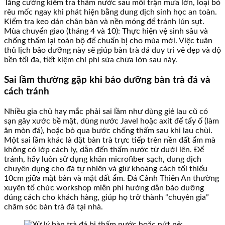
Tăng cường kiểm tra thấm nước sau mỗi trận mưa lớn, loại bỏ
rêu mốc ngay khi phát hiện bằng dung dịch sinh học an toàn.
Kiểm tra keo dán chân bàn và nền móng để tránh lún sụt.
Mùa chuyển giao (tháng 4 và 10): Thực hiện vệ sinh sâu và
chống thấm lại toàn bộ để chuẩn bị cho mùa mới. Việc tuân
thủ lịch bảo dưỡng này sẽ giúp bàn trà đá duy trì vẻ đẹp và độ
bền tối đa, tiết kiệm chi phí sửa chữa lớn sau này.
Sai lầm thường gặp khi bảo dưỡng bàn trà đá và
cách tránh
Nhiều gia chủ hay mắc phải sai lầm như dùng giẻ lau cũ có
sạn gây xước bề mặt, dùng nước Javel hoặc axit để tẩy ố (làm
ăn mòn đá), hoặc bỏ qua bước chống thấm sau khi lau chùi.
Một sai lầm khác là đặt bàn trà trực tiếp trên nền đất ẩm mà
không có lớp cách ly, dẫn đến thấm nước từ dưới lên. Để
tránh, hãy luôn sử dụng khăn microfiber sạch, dung dịch
chuyên dụng cho đá tự nhiên và giữ khoảng cách tối thiểu
10cm giữa mặt bàn và mặt đất ẩm. Đá Cảnh Thiên An thường
xuyên tổ chức workshop miễn phí hướng dẫn bảo dưỡng
đúng cách cho khách hàng, giúp họ trở thành “chuyên gia”
chăm sóc bàn trà đá tại nhà.