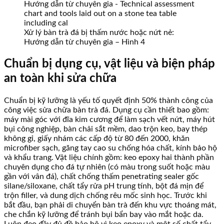
Xử lý bàn trà đá bị thấm nước hoặc nứt nẻ:
Hướng dẫn từ chuyên gia – Hình 4
Chuẩn bị dụng cụ, vật liệu và biện pháp
an toàn khi sửa chữa
Chuẩn bị kỹ lưỡng là yếu tố quyết định 50% thành công của
công việc sửa chữa bàn trà đá. Dụng cụ cần thiết bao gồm:
máy mài góc với đĩa kim cương để làm sạch vết nứt, máy hút
bụi công nghiệp, bàn chải sắt mềm, dao trộn keo, bay thép
không gỉ, giấy nhám các cấp độ từ 80 đến 2000, khăn
microfiber sạch, găng tay cao su chống hóa chất, kính bảo hộ
và khẩu trang. Vật liệu chính gồm: keo epoxy hai thành phần
chuyên dụng cho đá tự nhiên (có màu trong suốt hoặc màu
gần với vân đá), chất chống thấm penetrating sealer gốc
silane/siloxane, chất tẩy rửa pH trung tính, bột đá mịn để
trộn filler, và dung dịch chống rêu mốc sinh học. Trước khi
bắt đầu, bạn phải di chuyển bàn trà đến khu vực thoáng mát,
che chắn kỹ lưỡng để tránh bụi bẩn bay vào mắt hoặc da.
Luôn đeo đầy đủ đồ bảo hộ vì keo epoxy và một số chất tẩy