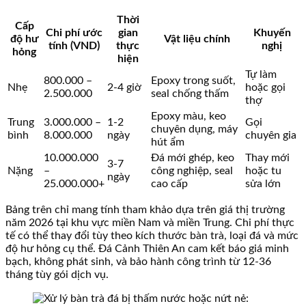
Thời
Cấp
Chi phí ước
gian
Khuyến
độ hư
Vật liệu chính
tính (VND)
thực
nghị
hỏng
hiện
Tự làm
800.000 –
Epoxy trong suốt,
Nhẹ
2-4 giờ
hoặc gọi
2.500.000
seal chống thấm
thợ
Epoxy màu, keo
Trung
3.000.000 –
1-2
Gọi
chuyên dụng, máy
bình
8.000.000
ngày
chuyên gia
hút ẩm
10.000.000
Đá mới ghép, keo
Thay mới
3-7
Nặng
–
công nghiệp, seal
hoặc tu
ngày
25.000.000+
cao cấp
sửa lớn
Bảng trên chỉ mang tính tham khảo dựa trên giá thị trường
năm 2026 tại khu vực miền Nam và miền Trung. Chi phí thực
tế có thể thay đổi tùy theo kích thước bàn trà, loại đá và mức
độ hư hỏng cụ thể. Đá Cảnh Thiên An cam kết báo giá minh
bạch, không phát sinh, và bảo hành công trình từ 12-36
tháng tùy gói dịch vụ.