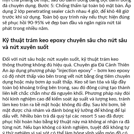
mịn chà phẳng bề mặt, sau đó đánh bóng bằng bột đánh bóng
đá chuyên dụng. Bước 5: Chống thấm lại toàn bộ mặt bàn. Áp
dụng 2 lớp penetrating sealer cách nhau 4 giờ, để khô 48 giờ
trước khi sử dụng. Toàn bộ quy trình này nếu thực hiện đúng
sẽ phục hồi 90-95% vẻ đẹp ban đầu và ngăn ngừa nứt tái
phát trong nhiều năm.
Kỹ thuật trám keo epoxy chuyên sâu cho nứt sâu
và nứt xuyên suốt
Đối với nứt sâu hoặc nứt xuyên suốt, kỹ thuật trám keo
thông thường không đủ hiệu quả. Chuyên gia Đá Cảnh Thiên
An áp dụng phương pháp “injection epoxy” – bơm keo epoxy
có độ nhớt thấp vào bên trong vết nứt bằng ống tiêm chuyên
dụng hoặc máy bơm áp suất thấp. Keo sẽ lan tỏa và lấp đầy
toàn bộ khoảng trống bên trong, sau đó đông cứng tạo thành
liên kết chắc chắn như đá nguyên khối. Phương pháp này đòi
hỏi kinh nghiệm cao để kiểm soát áp suất và lượng keo, tránh
làm keo tràn ra bề mặt hoặc không đủ đầy. Sau khi bơm, bề
mặt được chà nhám và đánh bóng kỹ lưỡng để không để lại
dấu vết. Nhiều bàn trà đá quý tại các resort 5 sao đã được
phục hồi hoàn hảo bằng kỹ thuật này mà không ai nhận ra đã
từng nứt. Nếu bạn không có kinh nghiệm, tuyệt đối không tự
ý thử nghiệm vì sai sót có thể làm hỏng vĩnh viễn món đồ có