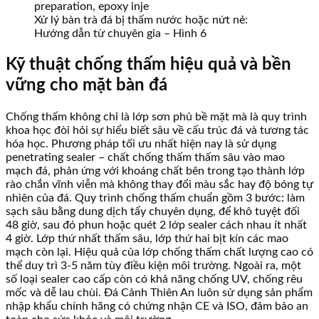
Xử lý bàn trà đá bị thấm nước hoặc nứt nẻ:
Hướng dẫn từ chuyên gia – Hình 6
Kỹ thuật chống thấm hiệu quả và bền
vững cho mặt bàn đá
Chống thấm không chỉ là lớp sơn phủ bề mặt mà là quy trình
khoa học đòi hỏi sự hiểu biết sâu về cấu trúc đá và tương tác
hóa học. Phương pháp tối ưu nhất hiện nay là sử dụng
penetrating sealer – chất chống thấm thấm sâu vào mao
mạch đá, phản ứng với khoáng chất bên trong tạo thành lớp
rào chắn vĩnh viễn mà không thay đổi màu sắc hay độ bóng tự
nhiên của đá. Quy trình chống thấm chuẩn gồm 3 bước: làm
sạch sâu bằng dung dịch tẩy chuyên dụng, để khô tuyệt đối
48 giờ, sau đó phun hoặc quét 2 lớp sealer cách nhau ít nhất
4 giờ. Lớp thứ nhất thấm sâu, lớp thứ hai bịt kín các mao
mạch còn lại. Hiệu quả của lớp chống thấm chất lượng cao có
thể duy trì 3-5 năm tùy điều kiện môi trường. Ngoài ra, một
số loại sealer cao cấp còn có khả năng chống UV, chống rêu
mốc và dễ lau chùi. Đá Cảnh Thiên An luôn sử dụng sản phẩm
nhập khẩu chính hãng có chứng nhận CE và ISO, đảm bảo an