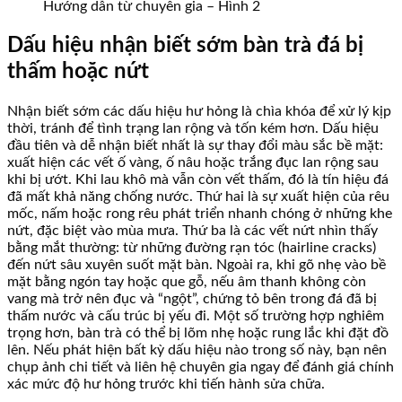
Hướng dẫn từ chuyên gia – Hình 2
Dấu hiệu nhận biết sớm bàn trà đá bị
thấm hoặc nứt
Nhận biết sớm các dấu hiệu hư hỏng là chìa khóa để xử lý kịp
thời, tránh để tình trạng lan rộng và tốn kém hơn. Dấu hiệu
đầu tiên và dễ nhận biết nhất là sự thay đổi màu sắc bề mặt:
xuất hiện các vết ố vàng, ố nâu hoặc trắng đục lan rộng sau
khi bị ướt. Khi lau khô mà vẫn còn vết thấm, đó là tín hiệu đá
đã mất khả năng chống nước. Thứ hai là sự xuất hiện của rêu
mốc, nấm hoặc rong rêu phát triển nhanh chóng ở những khe
nứt, đặc biệt vào mùa mưa. Thứ ba là các vết nứt nhìn thấy
bằng mắt thường: từ những đường rạn tóc (hairline cracks)
đến nứt sâu xuyên suốt mặt bàn. Ngoài ra, khi gõ nhẹ vào bề
mặt bằng ngón tay hoặc que gỗ, nếu âm thanh không còn
vang mà trở nên đục và “ngột”, chứng tỏ bên trong đá đã bị
thấm nước và cấu trúc bị yếu đi. Một số trường hợp nghiêm
trọng hơn, bàn trà có thể bị lõm nhẹ hoặc rung lắc khi đặt đồ
lên. Nếu phát hiện bất kỳ dấu hiệu nào trong số này, bạn nên
chụp ảnh chi tiết và liên hệ chuyên gia ngay để đánh giá chính
xác mức độ hư hỏng trước khi tiến hành sửa chữa.