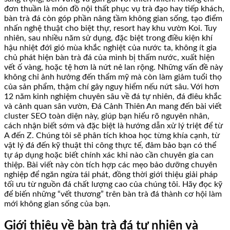
đơn thuần là món đồ nội thất phục vụ trà đạo hay tiếp khách,
bàn trà đá còn góp phần nâng tầm không gian sống, tạo điểm
nhấn nghệ thuật cho biệt thự, resort hay khu vườn Koi. Tuy
nhiên, sau nhiều năm sử dụng, đặc biệt trong điều kiện khí
hậu nhiệt đới gió mùa khắc nghiệt của nước ta, không ít gia
chủ phát hiện bàn trà đá của mình bị thấm nước, xuất hiện
vết ố vàng, hoặc tệ hơn là nứt nẻ lan rộng. Những vấn đề này
không chỉ ảnh hưởng đến thẩm mỹ mà còn làm giảm tuổi thọ
của sản phẩm, thậm chí gây nguy hiểm nếu nứt sâu. Với hơn
12 năm kinh nghiệm chuyên sâu về đá tự nhiên, đá điêu khắc
và cảnh quan sân vườn, Đá Cảnh Thiên An mang đến bài viết
cluster SEO toàn diện này, giúp bạn hiểu rõ nguyên nhân,
cách nhận biết sớm và đặc biệt là hướng dẫn xử lý triệt để từ
A đến Z. Chúng tôi sẽ phân tích khoa học từng khía cạnh, từ
vật lý đá đến kỹ thuật thi công thực tế, đảm bảo bạn có thể
tự áp dụng hoặc biết chính xác khi nào cần chuyên gia can
thiệp. Bài viết này còn tích hợp các mẹo bảo dưỡng chuyên
nghiệp để ngăn ngừa tái phát, đồng thời giới thiệu giải pháp
tối ưu từ nguồn đá chất lượng cao của chúng tôi. Hãy đọc kỹ
để biến những “vết thương” trên bàn trà đá thành cơ hội làm
mới không gian sống của bạn.
Giới thiệu về bàn trà đá tự nhiên và