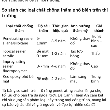
toàn cho sức khỏe và môi trường.
So sánh các loại chất chống thấm phổ biến trên thị
trường
Loại chất chống
Độ sâu
Thời gian
Ảnh hưởng
Giá
thấm
thấm
hiệu quả
thẩm mỹ
thành
Trung
Penetrating sealer
5-
Không thay
3-5 năm
bình –
silane/siloxane
10mm
đổi
cao
Topical sealer
Bề mặt
Tạo lớp
1-2 năm
Thấp
acrylic
0.1mm
bóng
Impregnating
Không thay
sealer
3-7mm
4-6 năm
Cao
đổi
fluoropolymer
Keo epoxy phủ bề
Làm sáng
Trung
Bề mặt
2-3 năm
mặt
màu
bình
Từ bảng so sánh trên, rõ ràng penetrating sealer là lựa chọn
tối ưu cho bàn trà đá ngoài trời. Đá Cảnh Thiên An cam kết
chỉ sử dụng sản phẩm loại này trong mọi công trình, mang lại
sự bảo vệ lâu dài và giữ nguyên vẻ đẹp tự nhiên của đá.