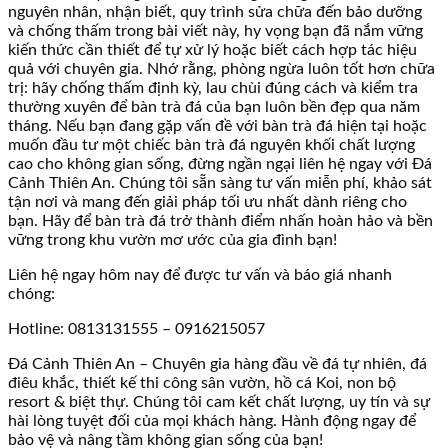
nguyên nhân, nhận biết, quy trình sửa chữa đến bảo dưỡng
và chống thấm trong bài viết này, hy vọng bạn đã nắm vững
kiến thức cần thiết để tự xử lý hoặc biết cách hợp tác hiệu
quả với chuyên gia. Nhớ rằng, phòng ngừa luôn tốt hơn chữa
trị: hãy chống thấm định kỳ, lau chùi đúng cách và kiểm tra
thường xuyên để bàn trà đá của bạn luôn bền đẹp qua năm
tháng. Nếu bạn đang gặp vấn đề với bàn trà đá hiện tại hoặc
muốn đầu tư một chiếc bàn trà đá nguyên khối chất lượng
cao cho không gian sống, đừng ngần ngại liên hệ ngay với Đá
Cảnh Thiên An. Chúng tôi sẵn sàng tư vấn miễn phí, khảo sát
tận nơi và mang đến giải pháp tối ưu nhất dành riêng cho
bạn. Hãy để bàn trà đá trở thành điểm nhấn hoàn hảo và bền
vững trong khu vườn mơ ước của gia đình bạn!
Liên hệ ngay hôm nay để được tư vấn và báo giá nhanh
chóng:
Hotline: 0813131555 – 0916215057
Đá Cảnh Thiên An – Chuyên gia hàng đầu về đá tự nhiên, đá
điêu khắc, thiết kế thi công sân vườn, hồ cá Koi, non bộ
resort & biệt thự. Chúng tôi cam kết chất lượng, uy tín và sự
hài lòng tuyệt đối của mọi khách hàng. Hành động ngay để
bảo vệ và nâng tầm không gian sống của bạn!