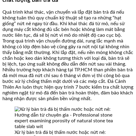
chất lượng bàn trà đá
Quá trình khai thác, vận chuyển và lắp đặt bàn trà đá nếu
không tuân thủ quy chuẩn kỹ thuật sẽ tạo ra những “hạt
giống” nứt nẻ ngay từ đầu. Khi khai thác đá từ mỏ, nếu sử
dụng máy cắt không đủ sắc bén hoặc không làm mát bằng
nước liên tục, đá sẽ bị nứt vi mô do nhiệt độ cao cục bộ.
Trong quá trình vận chuyển đường dài, rung lắc mạnh mà
không có lớp đệm bảo vệ cũng gây ra nứt nội tại không nhìn
thấy bằng mắt thường. Khi lắp đặt, nếu nền móng không chắc
chắn hoặc keo dán không tương thích với loại đá, bàn trà sẽ
bị lệch, tạo ứng suất không đều dẫn đến nứt sau vài tháng.
Nhiều trường hợp khách hàng tại TP.HCM than phiền bàn trà
đá mới mua đã nứt chỉ sau 6 tháng vì đơn vị thi công bỏ qua
bước xử lý chống thấm mặt dưới và các mép cắt. Đá Cảnh
Thiên An luôn thực hiện quy trình 7 bước kiểm tra chất lượng
nghiêm ngặt từ mỏ đá đến bàn trà hoàn thiện, đảm bảo khách
hàng nhận được sản phẩm bền vững nhất.
Xử lý bàn trà đá bị thấm nước hoặc nứt nẻ: