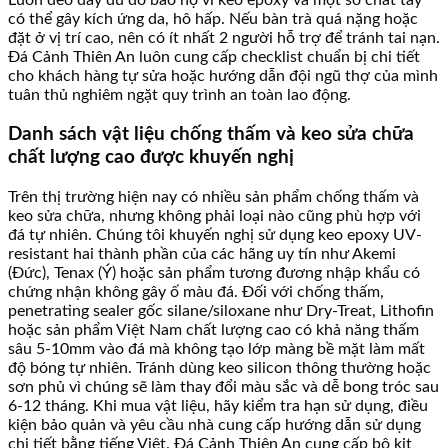
có thể gây kích ứng da, hô hấp. Nếu bàn trà quá nặng hoặc
đặt ở vị trí cao, nên có ít nhất 2 người hỗ trợ để tránh tai nạn.
Đá Cảnh Thiên An luôn cung cấp checklist chuẩn bị chi tiết
cho khách hàng tự sửa hoặc hướng dẫn đội ngũ thợ của mình
tuân thủ nghiêm ngặt quy trình an toàn lao động.
Danh sách vật liệu chống thấm và keo sửa chữa
chất lượng cao được khuyến nghị
Trên thị trường hiện nay có nhiều sản phẩm chống thấm và
keo sửa chữa, nhưng không phải loại nào cũng phù hợp với
đá tự nhiên. Chúng tôi khuyến nghị sử dụng keo epoxy UV-
resistant hai thành phần của các hãng uy tín như Akemi
(Đức), Tenax (Ý) hoặc sản phẩm tương đương nhập khẩu có
chứng nhận không gây ố màu đá. Đối với chống thấm,
penetrating sealer gốc silane/siloxane như Dry-Treat, Lithofin
hoặc sản phẩm Việt Nam chất lượng cao có khả năng thấm
sâu 5-10mm vào đá mà không tạo lớp màng bề mặt làm mất
độ bóng tự nhiên. Tránh dùng keo silicon thông thường hoặc
sơn phủ vì chúng sẽ làm thay đổi màu sắc và dễ bong tróc sau
6-12 tháng. Khi mua vật liệu, hãy kiểm tra hạn sử dụng, điều
kiện bảo quản và yêu cầu nhà cung cấp hướng dẫn sử dụng
chi tiết bằng tiếng Việt. Đá Cảnh Thiên An cung cấp bộ kit