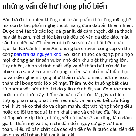
những vấn đề hư hỏng phổ biến
Bàn trà đá tự nhiên không chỉ là sản phẩm thủ công mỹ nghệ
mà còn là tác phẩm nghệ thuật mang đậm dấu ấn thiên nhiên.
Được chế tác từ các loại đá granit, đá cẩm thạch, đá sa thạch
hay đá bazan, mỗi chiếc bàn trà đều có vân đá độc đáo, màu
sắc tự nhiên và độ bền vượt trội so với các chất liệu nhân
tạo. Tại Đá Cảnh Thiên An, chúng tôi chuyên cung cấp và thi
công
bàn trà đá nguyên khối
với kích thước đa dạng, phù hợp
mọi không gian từ sân vườn nhỏ đến khu biệt thự rộng lớn.
Tuy nhiên, chính vì tính chất xốp và dễ thấm hút của đá tự
nhiên mà sau 2-5 năm sử dụng, nhiều sản phẩm bắt đầu bộc
lộ vấn đề nghiêm trọng như thấm nước, ố màu, nứt nẻ hoặc
thậm chí bong tróc lớp bề mặt. Thấm nước thường bắt đầu
từ những vết nứt nhỏ li ti do giãn nở nhiệt, sau đó nước mưa
hoặc nước tưới cây thấm sâu vào cấu trúc đá, gây ra hiện
tượng phai màu, phát triển rêu mốc và làm yếu kết cấu tổng
thể. Nứt nẻ có thể do va chạm mạnh, đặt vật nặng không đều
hoặc do lỗi trong quá trình khai thác và chế tác đá. Nếu
không xử lý kịp thời, những vết nứt này sẽ lan rộng, làm giảm
giá trị thẩm mỹ và thậm chí dẫn đến nguy cơ gãy vỡ hoàn
toàn. Hiểu rõ bản chất của các vấn đề này là bước đầu tiên để
áp dụng giải pháp hiệu quả lâu dài.