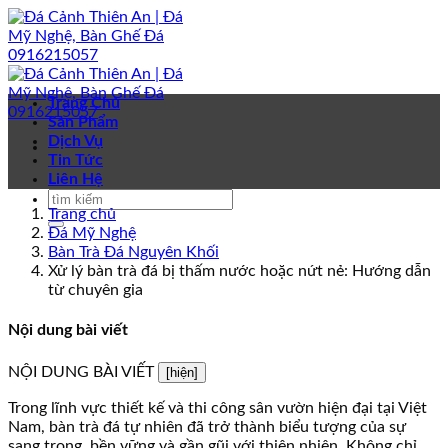
Bỏ
qua
nội
dung
Trang Chủ
Sản Phẩm
Dịch Vụ
Tin Tức
Liên Hệ
Trang chủ
Đá Mỹ Nghệ
Bàn Trà Đá Nguyên Khối
Xử lý bàn trà đá bị thấm nước hoặc nứt nẻ: Hướng dẫn
từ chuyên gia
Nội dung bài viết
NỘI DUNG BÀI VIẾT
[hiện]
Trong lĩnh vực thiết kế và thi công sân vườn hiện đại tại Việt
Nam, bàn trà đá tự nhiên đã trở thành biểu tượng của sự
sang trọng, bền vững và gần gũi với thiên nhiên. Không chỉ