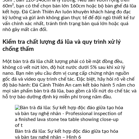
50m², bàn 120-140cm là lý tưởng. Nếu sân vườn rộng trên
60m², bạn có thể chọn bàn lớn 160cm hoặc bộ bàn ghế đá lũa
kết hợp. Đá Cảnh Thiên An luôn khuyên khách hàng đo đạc
kỹ lưỡng và gửi ảnh không gian thực tế để đội ngũ thiết kế tư
vấn chính xác nhất, tránh tình trạng bàn quá lớn hoặc quá
nhỏ gây mất cân đối.
Kiểm tra chất lượng đá lũa và quy trình xử lý
chống thấm
Một bàn trà đá lũa chất lượng phải có bề mặt đồng đều,
không có vết nứt lớn, độ hút nước dưới 5% sau khi xử lý
nano. Bạn nên yêu cầu đơn vị cung cấp chứng nhận nguồn
gốc đá và video quy trình chế tác. Đặc biệt, hãy hỏi rõ về chế
độ bảo hành: Đá Cảnh Thiên An cam kết bảo hành 5 năm cho
mọi sản phẩm bàn trà đá lũa, bao gồm cả lỗi nứt do chế tác và
hỗ trợ bảo dưỡng định kỳ miễn phí trong năm đầu.
Bàn trà đá lũa: Sự kết hợp độc đáo giữa tạo hóa
và bàn tay nghệ nhân – Hình 6