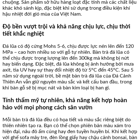
chuộng. Sản phẩm sở hữu hàng loạt đặc tính mà các chất liệu
khác khó sánh kịp, đặc biệt khi sử dụng trong điều kiện khí
hậu nhiệt đới gió mùa của Việt Nam.
Độ bền vượt trội và khả năng chịu lực, chịu thời
tiết khắc nghiệt
Đá lũa có độ cứng Mohs 5-6, chịu được lực nén lên đến 120
MPa – cao hơn nhiều so với gỗ tự nhiên. Bàn trà đá lũa có
thể chịu được trọng lượng lên đến 300kg mà không bị nứt
hay biến dạng. Đặc biệt, đá lũa không bị ảnh hưởng bởi mưa
axit, tia UV hay sự thay đổi nhiệt độ từ 5°C đến 45°C. Sau 5
năm sử dụng ngoài trời, bề mặt bàn trà đá lũa của Đá Cảnh
Thiên An vẫn giữ nguyên màu sắc và kết cấu ban đầu, trong
khi bàn gỗ sẽ bị mục nát và bàn kim loại bị han gỉ.
Tính thẩm mỹ tự nhiên, khả năng kết hợp hoàn
hảo với mọi phong cách sân vườn
Mỗi bàn trà đá lũa đều có họa tiết và màu sắc riêng biệt do
thiên nhiên tạo ra. Bạn có thể chọn phiên bản màu xám tro
hiện đại, nâu đỏ ấm cúng hay đen tuyền huyền bí. Khi kết hợp
với ghế sofa mây tre, đèn lồng giấy hay chậu cảnh bonsai, bàn