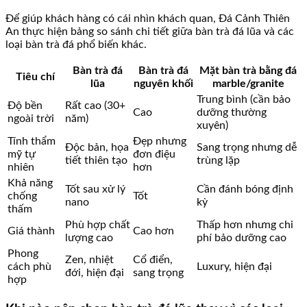
Để giúp khách hàng có cái nhìn khách quan, Đá Cảnh Thiên
An thực hiện bảng so sánh chi tiết giữa bàn trà đá lũa và các
loại bàn trà đá phổ biến khác.
Bàn trà đá
Bàn trà đá
Mặt bàn trà bằng đá
Tiêu chí
lũa
nguyên khối
marble/granite
Trung bình (cần bảo
Độ bền
Rất cao (30+
Cao
dưỡng thường
ngoài trời
năm)
xuyên)
Tính thẩm
Đẹp nhưng
Độc bản, họa
Sang trọng nhưng dễ
mỹ tự
đơn điệu
tiết thiên tạo
trùng lặp
nhiên
hơn
Khả năng
Tốt sau xử lý
Cần đánh bóng định
chống
Tốt
nano
kỳ
thấm
Phù hợp chất
Thấp hơn nhưng chi
Giá thành
Cao hơn
lượng cao
phí bảo dưỡng cao
Phong
Zen, nhiệt
Cổ điển,
cách phù
Luxury, hiện đại
đới, hiện đại
sang trọng
hợp