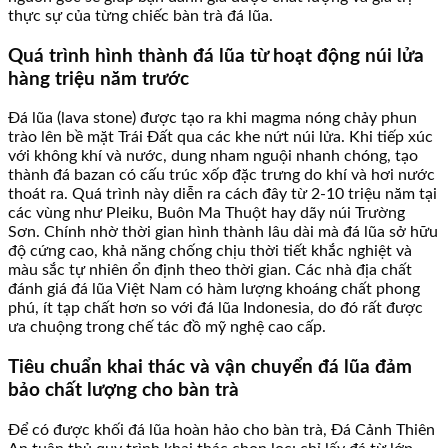
thực sự của từng chiếc bàn trà đá lũa.
Quá trình hình thành đá lũa từ hoạt động núi lửa
hàng triệu năm trước
Đá lũa (lava stone) được tạo ra khi magma nóng chảy phun
trào lên bề mặt Trái Đất qua các khe nứt núi lửa. Khi tiếp xúc
với không khí và nước, dung nham nguội nhanh chóng, tạo
thành đá bazan có cấu trúc xốp đặc trưng do khí và hơi nước
thoát ra. Quá trình này diễn ra cách đây từ 2-10 triệu năm tại
các vùng như Pleiku, Buôn Ma Thuột hay dãy núi Trường
Sơn. Chính nhờ thời gian hình thành lâu dài mà đá lũa sở hữu
độ cứng cao, khả năng chống chịu thời tiết khắc nghiệt và
màu sắc tự nhiên ổn định theo thời gian. Các nhà địa chất
đánh giá đá lũa Việt Nam có hàm lượng khoáng chất phong
phú, ít tạp chất hơn so với đá lũa Indonesia, do đó rất được
ưa chuộng trong chế tác đồ mỹ nghệ cao cấp.
Tiêu chuẩn khai thác và vận chuyển đá lũa đảm
bảo chất lượng cho bàn trà
Để có được khối đá lũa hoàn hảo cho bàn trà, Đá Cảnh Thiên