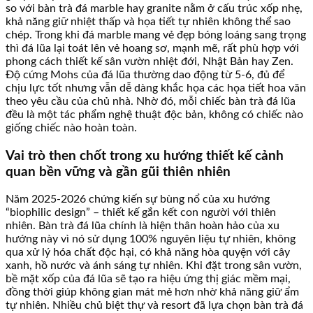
so với bàn trà đá marble hay granite nằm ở cấu trúc xốp nhẹ,
khả năng giữ nhiệt thấp và họa tiết tự nhiên không thể sao
chép. Trong khi đá marble mang vẻ đẹp bóng loáng sang trọng
thì đá lũa lại toát lên vẻ hoang sơ, mạnh mẽ, rất phù hợp với
phong cách thiết kế sân vườn nhiệt đới, Nhật Bản hay Zen.
Độ cứng Mohs của đá lũa thường dao động từ 5-6, đủ để
chịu lực tốt nhưng vẫn dễ dàng khắc họa các họa tiết hoa văn
theo yêu cầu của chủ nhà. Nhờ đó, mỗi chiếc bàn trà đá lũa
đều là một tác phẩm nghệ thuật độc bản, không có chiếc nào
giống chiếc nào hoàn toàn.
Vai trò then chốt trong xu hướng thiết kế cảnh
quan bền vững và gần gũi thiên nhiên
Năm 2025-2026 chứng kiến sự bùng nổ của xu hướng
“biophilic design” – thiết kế gắn kết con người với thiên
nhiên. Bàn trà đá lũa chính là hiện thân hoàn hảo của xu
hướng này vì nó sử dụng 100% nguyên liệu tự nhiên, không
qua xử lý hóa chất độc hại, có khả năng hòa quyện với cây
xanh, hồ nước và ánh sáng tự nhiên. Khi đặt trong sân vườn,
bề mặt xốp của đá lũa sẽ tạo ra hiệu ứng thị giác mềm mại,
đồng thời giúp không gian mát mẻ hơn nhờ khả năng giữ ẩm
tự nhiên. Nhiều chủ biệt thự và resort đã lựa chọn bàn trà đá