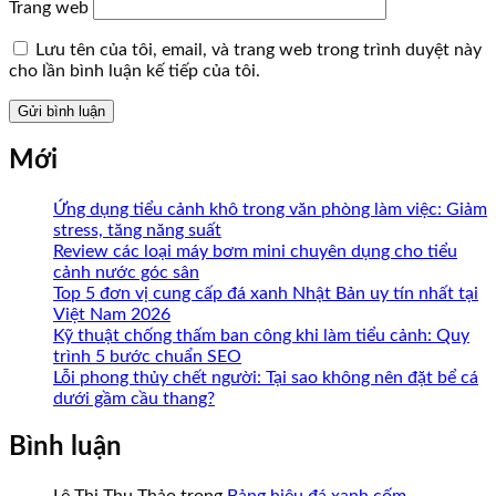
Trang web
Lưu tên của tôi, email, và trang web trong trình duyệt này
cho lần bình luận kế tiếp của tôi.
Mới
Ứng dụng tiểu cảnh khô trong văn phòng làm việc: Giảm
stress, tăng năng suất
Review các loại máy bơm mini chuyên dụng cho tiểu
cảnh nước góc sân
Top 5 đơn vị cung cấp đá xanh Nhật Bản uy tín nhất tại
Việt Nam 2026
Kỹ thuật chống thấm ban công khi làm tiểu cảnh: Quy
trình 5 bước chuẩn SEO
Lỗi phong thủy chết người: Tại sao không nên đặt bể cá
dưới gầm cầu thang?
Bình luận
Lê Thị Thu Thảo
trong
Bảng hiệu đá xanh cốm