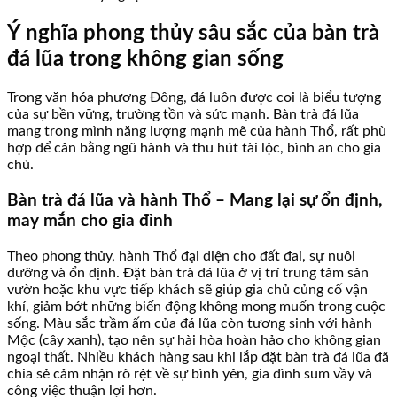
Ý nghĩa phong thủy sâu sắc của bàn trà
đá lũa trong không gian sống
Trong văn hóa phương Đông, đá luôn được coi là biểu tượng
của sự bền vững, trường tồn và sức mạnh. Bàn trà đá lũa
mang trong mình năng lượng mạnh mẽ của hành Thổ, rất phù
hợp để cân bằng ngũ hành và thu hút tài lộc, bình an cho gia
chủ.
Bàn trà đá lũa và hành Thổ – Mang lại sự ổn định,
may mắn cho gia đình
Theo phong thủy, hành Thổ đại diện cho đất đai, sự nuôi
dưỡng và ổn định. Đặt bàn trà đá lũa ở vị trí trung tâm sân
vườn hoặc khu vực tiếp khách sẽ giúp gia chủ củng cố vận
khí, giảm bớt những biến động không mong muốn trong cuộc
sống. Màu sắc trầm ấm của đá lũa còn tương sinh với hành
Mộc (cây xanh), tạo nên sự hài hòa hoàn hảo cho không gian
ngoại thất. Nhiều khách hàng sau khi lắp đặt bàn trà đá lũa đã
chia sẻ cảm nhận rõ rệt về sự bình yên, gia đình sum vầy và
công việc thuận lợi hơn.