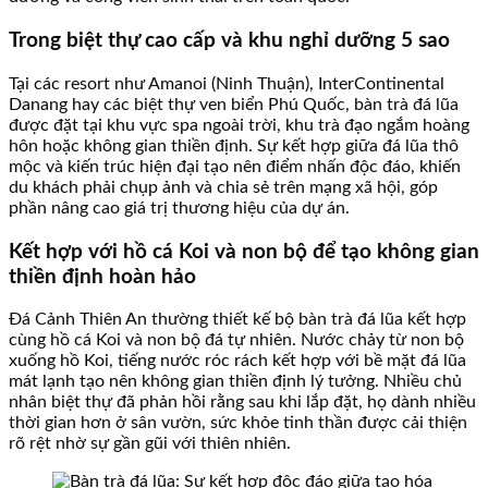
Trong biệt thự cao cấp và khu nghỉ dưỡng 5 sao
Tại các resort như Amanoi (Ninh Thuận), InterContinental
Danang hay các biệt thự ven biển Phú Quốc, bàn trà đá lũa
được đặt tại khu vực spa ngoài trời, khu trà đạo ngắm hoàng
hôn hoặc không gian thiền định. Sự kết hợp giữa đá lũa thô
mộc và kiến trúc hiện đại tạo nên điểm nhấn độc đáo, khiến
du khách phải chụp ảnh và chia sẻ trên mạng xã hội, góp
phần nâng cao giá trị thương hiệu của dự án.
Kết hợp với hồ cá Koi và non bộ để tạo không gian
thiền định hoàn hảo
Đá Cảnh Thiên An thường thiết kế bộ bàn trà đá lũa kết hợp
cùng hồ cá Koi và non bộ đá tự nhiên. Nước chảy từ non bộ
xuống hồ Koi, tiếng nước róc rách kết hợp với bề mặt đá lũa
mát lạnh tạo nên không gian thiền định lý tưởng. Nhiều chủ
nhân biệt thự đã phản hồi rằng sau khi lắp đặt, họ dành nhiều
thời gian hơn ở sân vườn, sức khỏe tinh thần được cải thiện
rõ rệt nhờ sự gần gũi với thiên nhiên.