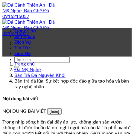
Bỏ
qua
nội
dung
Trang Chủ
Sản Phẩm
Dịch Vụ
Tin Tức
Liên Hệ
Trang chủ
Đá Mỹ Nghệ
Bàn Trà Đá Nguyên Khối
Bàn trà đá lũa: Sự kết hợp độc đáo giữa tạo hóa và bàn
tay nghệ nhân
Nội dung bài viết
NỘI DUNG BÀI VIẾT
[hiện]
Trong nhịp sống hiện đại đầy áp lực, không gian sân vườn
không chỉ đơn thuần là nơi nghỉ ngơi mà còn là “lá phổi xanh”
giúp con người kết nối lại với thiên nhiên. Giữa muôn vàn lựa