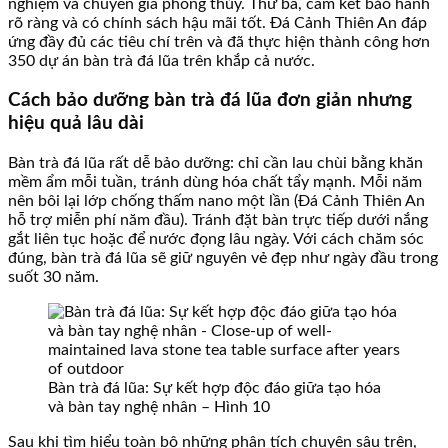
nghiệm và chuyên gia phong thủy. Thứ ba, cam kết bảo hành
rõ ràng và có chính sách hậu mãi tốt. Đá Cảnh Thiên An đáp
ứng đầy đủ các tiêu chí trên và đã thực hiện thành công hơn
350 dự án bàn trà đá lũa trên khắp cả nước.
Cách bảo dưỡng bàn trà đá lũa đơn giản nhưng
hiệu quả lâu dài
Bàn trà đá lũa rất dễ bảo dưỡng: chỉ cần lau chùi bằng khăn
mềm ẩm mỗi tuần, tránh dùng hóa chất tẩy mạnh. Mỗi năm
nên bôi lại lớp chống thấm nano một lần (Đá Cảnh Thiên An
hỗ trợ miễn phí năm đầu). Tránh đặt bàn trực tiếp dưới nắng
gắt liên tục hoặc để nước đọng lâu ngày. Với cách chăm sóc
đúng, bàn trà đá lũa sẽ giữ nguyên vẻ đẹp như ngày đầu trong
suốt 30 năm.
Bàn trà đá lũa: Sự kết hợp độc đáo giữa tạo hóa
và bàn tay nghệ nhân – Hình 10
Sau khi tìm hiểu toàn bộ những phân tích chuyên sâu trên,