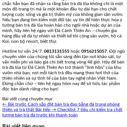
chắc hẳn bạn đã nhận ra rằng bàn trà đá lũa không chỉ là một
món đồ trang trí mà là một khoản đầu tư dài hạn cho chất
lượng cuộc sống và giá trị thẩm mỹ của không gian sân vườn.
Nếu bạn đang tìm kiếm một đối tác uy tín để hiện thực hóa ý
tưởng bàn trà đá lũa hoàn hảo cho ngôi nhà hoặc dự án của
mình, hãy liên hệ ngay với Đá Cảnh Thiên An – chuyên gia
hàng đầu về đá tự nhiên và thiết kế thi công sân vườn, hồ cá
Koi, non bộ resort, biệt thự.
Hotline tư vấn 24/7:
0813131555
hoặc
0916215057
. Đội ngũ
chuyên viên của chúng tôi sẵn sàng đến tận nơi khảo sát, tư
vấn miễn phí và báo giá chi tiết trong vòng 48 giờ. Hãy để bàn
trà đá lũa từ Đá Cảnh Thiên An trở thành “linh hồn” của khu
vườn nhà bạn, nơi mỗi tách trà đều mang theo hơi thở của
thiên nhiên và sự tinh tế của bàn tay nghệ nhân Việt Nam.
Đừng chần chừ – liên hệ ngay hôm nay để sở hữu tác phẩm
độc bản dành riêng cho bạn!
Bài viết cùng chuyên mục
← Bài trước
Cách sắp đặt bàn trà đạo bằng đá trong phòng
thiền và trà thất
Bài tiếp →
Checklist 7 tiêu chí kiểm tra chất
lượng bàn trà đá trước khi thanh toán
Bài viết liên quan