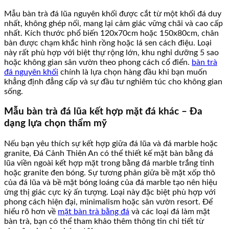
Mẫu bàn trà đá lũa nguyên khối được cắt từ một khối đá duy
nhất, không ghép nối, mang lại cảm giác vững chãi và cao cấp
nhất. Kích thước phổ biến 120x70cm hoặc 150x80cm, chân
bàn được chạm khắc hình rồng hoặc lá sen cách điệu. Loại
này rất phù hợp với biệt thự rộng lớn, khu nghỉ dưỡng 5 sao
hoặc không gian sân vườn theo phong cách cổ điển.
bàn trà
đá nguyên khối
chính là lựa chọn hàng đầu khi bạn muốn
khẳng định đẳng cấp và sự đầu tư nghiêm túc cho không gian
sống.
Mẫu bàn trà đá lũa kết hợp mặt đá khác – Đa
dạng lựa chọn thẩm mỹ
Nếu bạn yêu thích sự kết hợp giữa đá lũa và đá marble hoặc
granite, Đá Cảnh Thiên An có thể thiết kế mặt bàn bằng đá
lũa viền ngoài kết hợp mặt trong bằng đá marble trắng tinh
hoặc granite đen bóng. Sự tương phản giữa bề mặt xốp thô
của đá lũa và bề mặt bóng loáng của đá marble tạo nên hiệu
ứng thị giác cực kỳ ấn tượng. Loại này đặc biệt phù hợp với
phong cách hiện đại, minimalism hoặc sân vườn resort. Để
hiểu rõ hơn về
mặt bàn trà bằng đá
và các loại đá làm mặt
bàn trà, bạn có thể tham khảo thêm thông tin chi tiết từ