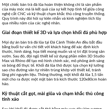
Một chiếc bàn trà đá lũa hoàn thiện không chỉ là sản phẩm
của máy móc mà là kết quả của sự kết hợp tinh tế giữa công
nghệ cắt CNC và kỹ thuật chạm khắc thủ công truyền thống.
Quy trình này đòi hỏi sự kiên nhẫn và kinh nghiệm tích lũy
qua nhiều năm của các nghệ nhân.
Giai đoạn thiết kế 3D và lựa chọn khối đá phù hợp
Mọi dự án bàn trà đá lũa tại Đá Cảnh Thiên An đều bắt đầu
bằng buổi tư vấn chi tiết với khách hàng để xác định kích
thước, hình dáng, họa tiết mong muốn và vị trí đặt trong sân
vườn. Sau đó, đội ngũ thiết kế sử dụng phần mềm 3D Studio
Max và Rhino để tạo mô hình chính xác, mô phỏng ánh sáng
và bóng đổ thực tế. Khối đá lũa thô được lựa chọn kỹ lưỡng
sao cho đường vân tự nhiên trùng khớp với thiết kế, tránh
lãng phí nguyên liệu. Thông thường, một khối đá lũa 1,5 tấn
mới cho ra được một mặt bàn trà kích thước 120x80cm hoàn
hảo.
Kỹ thuật cắt gọt, mài giũa và chạm khắc thủ công
tinh xảo
Sau khi khối đá được cắt thô bằng máy cưa dây kim cương,