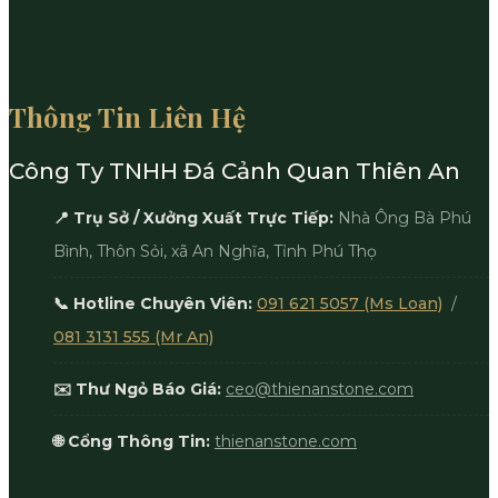
Thông Tin Liên Hệ
Công Ty TNHH Đá Cảnh Quan Thiên An
📍 Trụ Sở / Xưởng Xuất Trực Tiếp:
Nhà Ông Bà Phú
Bình, Thôn Sỏi, xã An Nghĩa, Tỉnh Phú Thọ
📞 Hotline Chuyên Viên:
091 621 5057 (Ms Loan)
/
081 3131 555 (Mr An)
✉️ Thư Ngỏ Báo Giá:
ceo@thienanstone.com
🌐 Cổng Thông Tin:
thienanstone.com