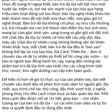
chọn đồ trang trí ngoại thất, bàn trà đá lũa nổi bật như một
tuyệt tác hiếm có, nơi mà sức mạnh của tạo hóa qua hàng
triệu năm hoạt động núi lửa được bàn tay nghệ nhân khéo léo
biến thành món đồ nội thất vừa thực tiễn, vừa giàu giá trị
nghệ thuật. Bàn trà đá lũa không chỉ phục vụ nhu cầu thưởng
trà, trò chuyện mà còn trở thành tâm điểm thu hút ánh nhìn,
mang lại cảm giác bình yên, sang trọng và gần gũi với đất trời.
Với chất liệu đá lũa tự nhiên sở hữu kết cấu xốp độc đáo,
màu sắc trầm ấm tự nhiên cùng những đường vân do thiên
nhiên khắc họa, mỗi chiếc bàn trà đá lũa đều là “bản sao”
không thể lặp lại của tạo hóa. Đá Cảnh Thiên An – đơn vị
chuyên sâu về đá tự nhiên và thiết kế thi công sân vườn – tự
hào là người bạn đồng hành tin cậy, mang đến những tác
phẩm bàn trà đá lũa tinh xảo nhất cho các công trình biệt
thự, resort, khu nghỉ dưỡng cao cấp trên toàn quốc.
Để hiểu rõ hơn về giá trị thực sự của sản phẩm này, bài viết
chuyên sâu dưới đây sẽ phân tích toàn diện từ nguồn gốc địa
chất, quy trình chế tác thủ công, đặc tính vượt trội, ý nghĩa
phong thủy cho đến cách chọn mua và bảo quản lâu dài. Mỗi
khía cạnh đều được mổ xẻ chi tiết, giúp bạn – chủ nhân
tương lai của bàn trà đá lũa – có cái nhìn toàn diện và tự tin
đưa ra quyết định đầu tư đúng đắn nhất.