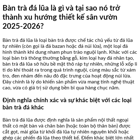
Bàn trà đá lũa là gì và tại sao nó trở
thành xu hướng thiết kế sân vườn
2025-2026?
Bàn trà đá lũa là loại bàn trà được chế tác chủ yếu từ đá lũa
tự nhiên (còn gọi là đá bazan hoặc đá núi lửa), một loại đá
hình thành khi dung nham phun trào nguội lạnh. Khác với các
loại bàn trà thông thường bằng gỗ, kim loại hay đá nhân tạo,
bàn trà đá lũa sở hữu bề mặt thô ráp tự nhiên, những lỗ xốp li
ti do khí thoát ra trong quá trình nguội, cùng màu sắc từ xám
tro, đen nhám đến nâu đỏ đặc trưng của hoạt động núi lửa.
Đây chính là lý do khiến sản phẩm vừa mang tính nghệ thuật
cao, vừa có giá trị sử dụng bền bỉ qua hàng chục năm.
Định nghĩa chính xác và sự khác biệt với các loại
bàn trà đá khác
Bàn trà đá lũa được định nghĩa là sản phẩm nội thất ngoại
thất có mặt bàn và chân bàn (hoặc toàn bộ thân bàn) được
cắt gọt, mài giũa từ khối đá lũa tự nhiên nguyên khối hoặc
ghép các phiến đá lũa theo thiết kế. Điểm khác biệt lớn nhất