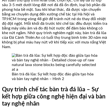
An tuân thủ quy trình khai thác chọn lọc: chỉ lấy đá từ lớp
sâu 3-5 mét dưới lòng đất nơi đá đã ổn định, loại bỏ phần đá
phong hóa bề mặt. Sau khi khai thác, đá được vận chuyển
bằng xe chuyên dụng đến xưởng chế tác tại Hà Nội và
TP.HCM trong vòng 48 giờ để tránh nứt nẻ do thay đổi nhiệt
độ đột ngột. Mỗi khối đá trước khi chế tác đều được kiểm tra
bằng máy siêu âm và đo độ hút nước để đảm bảo không có
khe nứt ngầm. Nhờ quy trình nghiêm ngặt này, bàn trà đá lũa
của Đá Cảnh Thiên An có tuổi thọ trung bình trên 30 năm mà
không bị phai màu hay nứt vỡ khi tiếp xúc với mưa nắng Việt
Nam.
Bàn trà đá lũa: Sự kết hợp độc đáo giữa tạo hóa
và bàn tay nghệ nhân – Hình 2
Quy trình chế tác bàn trà đá lũa – Sự
kết hợp giữa công nghệ hiện đại và bàn
tay nghệ nhân