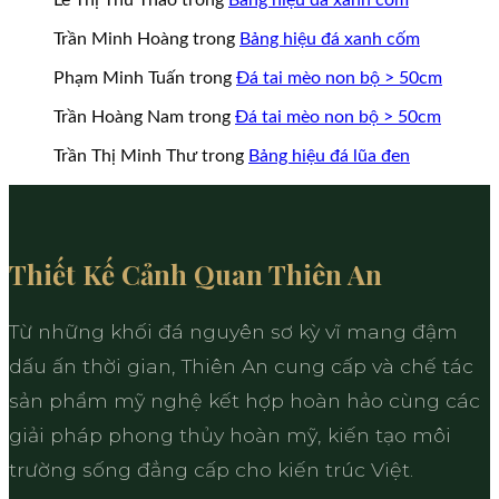
Trần Minh Hoàng
trong
Bảng hiệu đá xanh cốm
Phạm Minh Tuấn
trong
Đá tai mèo non bộ > 50cm
Trần Hoàng Nam
trong
Đá tai mèo non bộ > 50cm
Trần Thị Minh Thư
trong
Bảng hiệu đá lũa đen
Thiết Kế Cảnh Quan Thiên An
Từ những khối đá nguyên sơ kỳ vĩ mang đậm
dấu ấn thời gian, Thiên An cung cấp và chế tác
sản phẩm mỹ nghệ kết hợp hoàn hảo cùng các
giải pháp phong thủy hoàn mỹ, kiến tạo môi
trường sống đẳng cấp cho kiến trúc Việt.