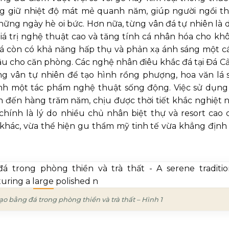
ng giữ nhiệt độ mát mẻ quanh năm, giúp người ngồi th
hững ngày hè oi bức. Hơn nữa, từng vân đá tự nhiên là 
 giá trị nghệ thuật cao và tăng tính cá nhân hóa cho kh
đá còn có khả năng hấp thụ và phản xạ ánh sáng một c
sâu cho căn phòng. Các nghệ nhân điêu khắc đá tại Đá C
g vân tự nhiên để tạo hình rồng phượng, hoa văn lá 
hành một tác phẩm nghệ thuật sống động. Việc sử dụng
 đến hàng trăm năm, chịu được thời tiết khắc nghiệt 
hính là lý do nhiều chủ nhân biệt thự và resort cao 
u khác, vừa thể hiện gu thẩm mỹ tinh tế vừa khẳng định 
.
ạo bằng đá trong phòng thiền và trà thất – Hình 1