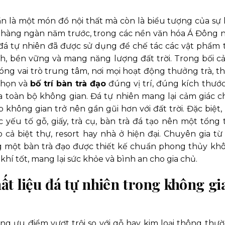
 là một món đồ nội thất mà còn là biểu tượng của sự 
Từ hàng ngàn năm trước, trong các nền văn hóa Á Đông 
đá tự nhiên đã được sử dụng để chế tác các vật phẩm 
nh, bền vững và mang năng lượng đất trời. Trong bối c
đóng vai trò trung tâm, nơi mọi hoạt động thưởng trà, th
 chọn và
bố trí bàn trà đạo
đúng vị trí, đúng kích thước
 toàn bộ không gian. Đá tự nhiên mang lại cảm giác c
 không gian trở nên gần gũi hơn với đất trời. Đặc biệt, 
 yếu tố gỗ, giấy, trà cụ, bàn trà đá tạo nên một tổng 
 cả biệt thự, resort hay nhà ở hiện đại. Chuyên gia từ
 một bàn trà đạo được thiết kế chuẩn phong thủy kh
hí tốt, mang lại sức khỏe và bình an cho gia chủ.
t liệu đá tự nhiên trong không gi
g ưu điểm vượt trội so với gỗ hay kim loại thông thườ