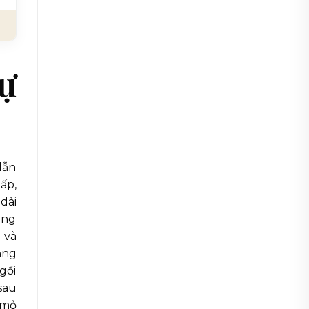
tự
lẫn
hấp,
dài
óng
 và
ảng
gồi
sau
“mỏ