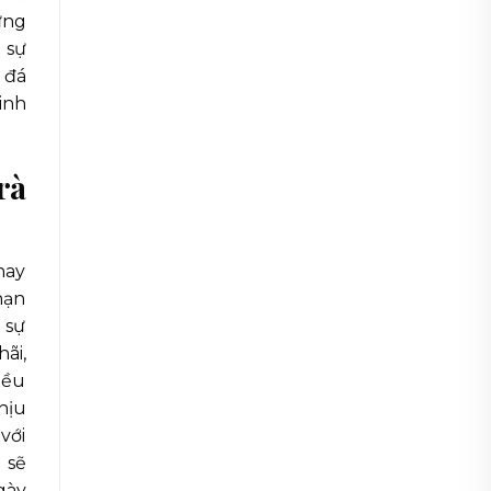
ững
 sự
 đá
inh
rà
hay
hạn
 sự
ãi,
iều
hịu
với
 sẽ
gày