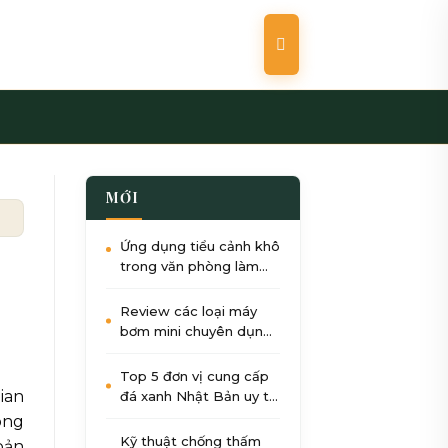
MỚI
và trà thất
Ứng dụng tiểu cảnh khô
trong văn phòng làm
việc: Giảm stress, tăng
năng suất
Review các loại máy
bơm mini chuyên dụng
cho tiểu cảnh nước góc
sân
Top 5 đơn vị cung cấp
ian
đá xanh Nhật Bản uy tín
nhất tại Việt Nam 2026
ông
Kỹ thuật chống thấm
bản