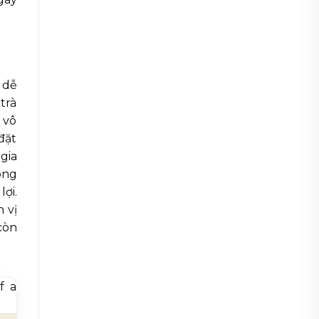
 dễ
trà
 vô
đặt
gia
ông
ợi.
 vị
còn