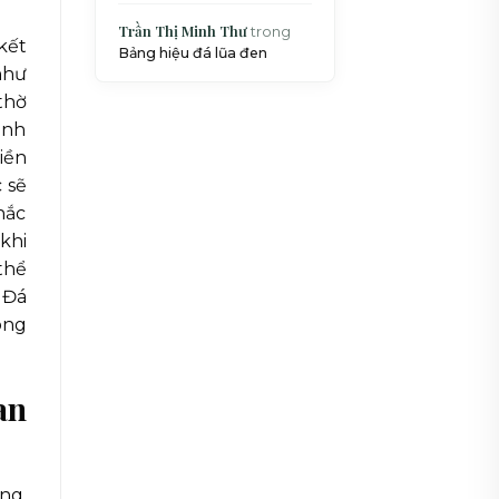
Trần Thị Minh Thư
trong
kết
Bảng hiệu đá lũa đen
như
thờ
ảnh
iền
 sẽ
hắc
khi
thể
 Đá
ông
an
ng.