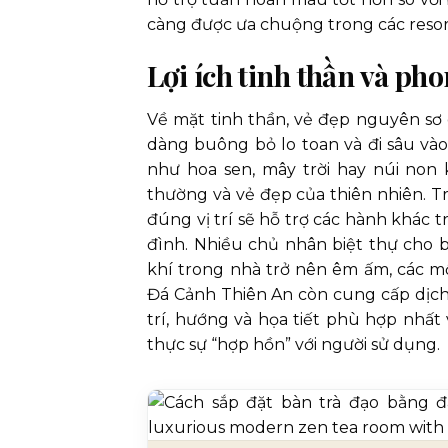
càng được ưa chuộng trong các resort,
Lợi ích tinh thần và ph
Về mặt tinh thần, vẻ đẹp nguyên sơ
dàng buông bỏ lo toan và đi sâu vào 
như hoa sen, mây trời hay núi non
thường và vẻ đẹp của thiên nhiên. T
đúng vị trí sẽ hỗ trợ các hành khác 
đình. Nhiều chủ nhân biệt thự cho b
khí trong nhà trở nên êm ấm, các mố
Đá Cảnh Thiên An còn cung cấp dịch
trí, hướng và họa tiết phù hợp nhấ
thực sự “hợp hồn” với người sử dụng.