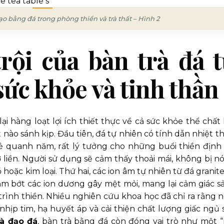
ạo bằng đá trong phòng thiền và trà thất – Hình 2
trội của bàn trà đá 
sức khỏe và tinh thần
 hàng loạt lợi ích thiết thực về cả sức khỏe thể chất 
ất nào sánh kịp. Đầu tiên, đá tự nhiên có tính dẫn nhiệt t
ẻ quanh năm, rất lý tưởng cho những buổi thiền định 
 liền. Người sử dụng sẽ cảm thấy thoải mái, không bị n
hoặc kim loại. Thứ hai, các ion âm tự nhiên từ đá granite
ảm bớt các ion dương gây mệt mỏi, mang lại cảm giác s
trình thiền. Nhiều nghiên cứu khoa học đã chỉ ra rằng n
nhịp tim, hạ huyết áp và cải thiện chất lượng giấc ngủ 
rà đạo đá
, bàn trà bằng đá còn đóng vai trò như một 