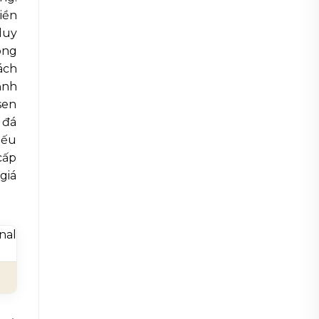
iền
duy
ông
ách
ảnh
sen
 đá
nếu
cấp
giá