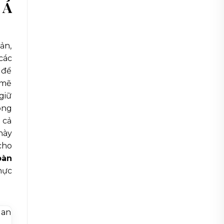
 Á
ản,
các
 để
 mẽ
giữ
óng
 cả
này
cho
bàn
hực