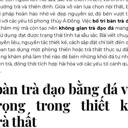
ng trà và thiền định. Giữa vô vàn lựa chọn nội thất, 
ải pháp hoàn hảo nhờ vẻ đẹp nguyên sơ, độ bền vượt t
 với các yếu tố phong thủy Á Đông. Việc
bố trí bàn trà 
 thẩm mỹ mà còn tạo nên
không gian trà đạo đá
mang 
 dụng đạt được trạng thái tĩnh tại sâu sắc. Bài viết chu
yên liệu, nguyên tắc thiết kế, cách sắp đặt chi tiết đến 
bạn tạo dựng một phòng thiền hoặc trà thất thực sự đ
ùng khám phá làm thế nào để biến những khối đá tự nh
 trà, đồng thời tích hợp hài hòa với các yếu tố cảnh q
.
bàn trà đạo bằng đá 
ọng trong thiết k
à thất