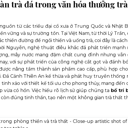
bàn trà đá trong văn hóa thưởng trà
 nguồn từ các triều đại cổ xưa ở Trung Quốc và Nhật B
ền vững và sự trường tồn. Tại Việt Nam, từ thời Lý Trần, 
ác thiền đường để ngồi thiền và uống trà, coi đây là cách
 thời Nguyễn, nghệ thuật điêu khắc đá phát triển mạnh
phượng, mây nước mang đậm chất cung đình nhưng vẫn 
nay, với sự phát triển của công nghệ cắt gọt và đánh b
ã được nâng tầm thành sản phẩm cao cấp, phù hợp cho
i. Đá Cảnh Thiên An kế thừa và phát huy truyền thống 
tinh xảo với thiết kế tối ưu cho phong thủy, mang đến 
vừa có hồn. Việc hiểu rõ lịch sử giúp chúng ta
bố trí 
òn đúng tinh thần, tạo nên một không gian trà thất t