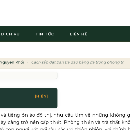
DỊCH VỤ
TIN TỨC
LIÊN HỆ
Nguyên Khối
Cách sắp đặt bàn trà đạo bằng đá trong phòng thiền 
[HIỆN]
 và tiếng ồn ào đô thị, nhu cầu tìm về những không g
y càng trở nên cấp thiết. Phòng thiền và trà thất kh
ể con người kết nối sâu sắc với thiên nhiên, với chính 