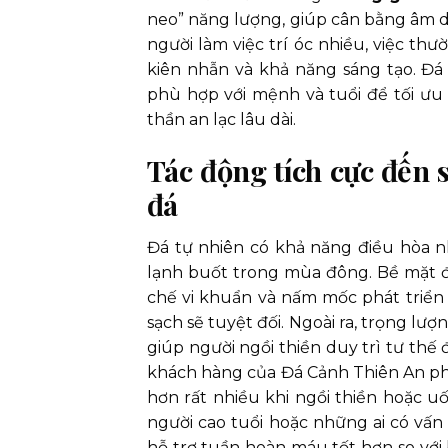
neo” năng lượng, giúp cân bằng âm d
người làm việc trí óc nhiều, việc thư
kiên nhẫn và khả năng sáng tạo. Đá
phù hợp với mệnh và tuổi để tối ưu 
thần an lạc lâu dài.
Tác động tích cực đến 
đá
Đá tự nhiên có khả năng điều hòa nh
lạnh buốt trong mùa đông. Bề mặt đ
chế vi khuẩn và nấm mốc phát triển 
sạch sẽ tuyệt đối. Ngoài ra, trọng lư
giúp người ngồi thiền duy trì tư thế 
khách hàng của Đá Cảnh Thiên An phản
hơn rất nhiều khi ngồi thiền hoặc uốn
người cao tuổi hoặc những ai có vấn
hỗ trợ tuần hoàn máu tốt hơn so với