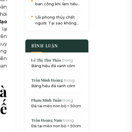
ban công khi làm tiểu
bàn
cảnh: Quy trình 5 bước
hời
chuẩn SEO
Lỗi phong thủy chết
đạo
người: Tại sao không
lại
nên đặt bể cá dưới gầm
cầu thang?
yên
quy
BÌNH LUẬN
ẳng
iên
Lê Thị Thu Thảo
trong
uan
Bảng hiệu đá xanh cốm
Trần Minh Hoàng
trong
và
Bảng hiệu đá xanh cốm
Phạm Minh Tuấn
trong
ế
Đá tai mèo non bộ > 50cm
Trần Hoàng Nam
trong
Đá tai mèo non bộ > 50cm