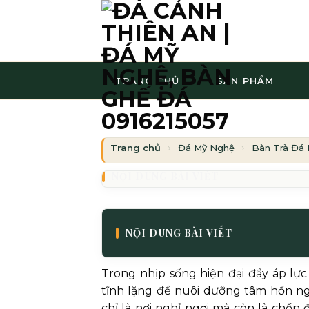
Bỏ
qua
nội
dung
TRANG CHỦ
SẢN PHẨM
Trang chủ
Đá Mỹ Nghệ
Bàn Trà Đá 
NỘI DUNG BÀI VIẾT
NỘI DUNG BÀI VIẾT
Trong nhịp sống hiện đại đầy áp lực
tĩnh lặng để nuôi dưỡng tâm hồn ngà
chỉ là nơi nghỉ ngơi mà còn là chốn đ