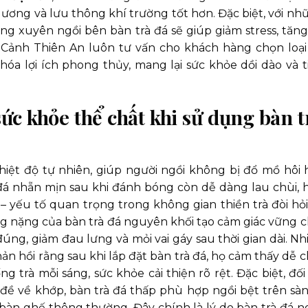
ương và lưu thông khí trường tốt hơn. Đặc biệt, với nh
ờng xuyên ngồi bên bàn trà đá sẽ giúp giảm stress, tăng
 Cảnh Thiên An luôn tư vấn cho khách hàng chọn loại
hóa lợi ích phong thủy, mang lại sức khỏe dồi dào và t
sức khỏe thể chất khi sử dụng bàn t
iệt độ tự nhiên, giúp người ngồi không bị đổ mồ hôi 
á nhẵn mịn sau khi đánh bóng còn dễ dàng lau chùi, 
– yếu tố quan trọng trong không gian thiền trà đòi hỏi
ợng nặng của bàn trà đá nguyên khối tạo cảm giác vững ch
đúng, giảm đau lưng và mỏi vai gáy sau thời gian dài. Nh
 hồi rằng sau khi lắp đặt bàn trà đá, họ cảm thấy dễ c
g trà mỗi sáng, sức khỏe cải thiện rõ rệt. Đặc biệt, đối 
 đề về khớp, bàn trà đá thấp phù hợp ngồi bệt trên sàn
 bàn ghế thông thường. Đây chính là lý do bàn trà đá n