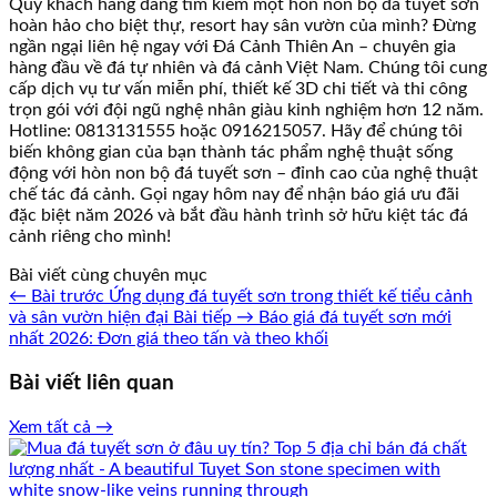
Quý khách hàng đang tìm kiếm một hòn non bộ đá tuyết sơn
hoàn hảo cho biệt thự, resort hay sân vườn của mình? Đừng
ngần ngại liên hệ ngay với Đá Cảnh Thiên An – chuyên gia
hàng đầu về đá tự nhiên và đá cảnh Việt Nam. Chúng tôi cung
cấp dịch vụ tư vấn miễn phí, thiết kế 3D chi tiết và thi công
trọn gói với đội ngũ nghệ nhân giàu kinh nghiệm hơn 12 năm.
Hotline: 0813131555 hoặc 0916215057. Hãy để chúng tôi
biến không gian của bạn thành tác phẩm nghệ thuật sống
động với hòn non bộ đá tuyết sơn – đỉnh cao của nghệ thuật
chế tác đá cảnh. Gọi ngay hôm nay để nhận báo giá ưu đãi
đặc biệt năm 2026 và bắt đầu hành trình sở hữu kiệt tác đá
cảnh riêng cho mình!
Bài viết cùng chuyên mục
← Bài trước
Ứng dụng đá tuyết sơn trong thiết kế tiểu cảnh
và sân vườn hiện đại
Bài tiếp →
Báo giá đá tuyết sơn mới
nhất 2026: Đơn giá theo tấn và theo khối
Bài viết liên quan
Xem tất cả →