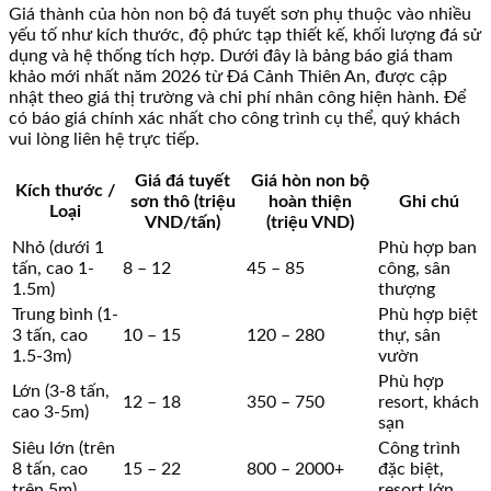
Giá thành của hòn non bộ đá tuyết sơn phụ thuộc vào nhiều
yếu tố như kích thước, độ phức tạp thiết kế, khối lượng đá sử
dụng và hệ thống tích hợp. Dưới đây là bảng báo giá tham
khảo mới nhất năm 2026 từ Đá Cảnh Thiên An, được cập
nhật theo giá thị trường và chi phí nhân công hiện hành. Để
có báo giá chính xác nhất cho công trình cụ thể, quý khách
vui lòng liên hệ trực tiếp.
Giá đá tuyết
Giá hòn non bộ
Kích thước /
sơn thô (triệu
hoàn thiện
Ghi chú
Loại
VND/tấn)
(triệu VND)
Nhỏ (dưới 1
Phù hợp ban
tấn, cao 1-
8 – 12
45 – 85
công, sân
1.5m)
thượng
Trung bình (1-
Phù hợp biệt
3 tấn, cao
10 – 15
120 – 280
thự, sân
1.5-3m)
vườn
Phù hợp
Lớn (3-8 tấn,
12 – 18
350 – 750
resort, khách
cao 3-5m)
sạn
Siêu lớn (trên
Công trình
8 tấn, cao
15 – 22
800 – 2000+
đặc biệt,
trên 5m)
resort lớn