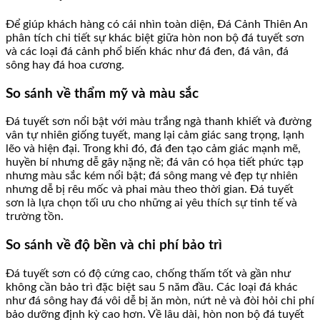
Để giúp khách hàng có cái nhìn toàn diện, Đá Cảnh Thiên An
phân tích chi tiết sự khác biệt giữa hòn non bộ đá tuyết sơn
và các loại đá cảnh phổ biến khác như đá đen, đá vân, đá
sông hay đá hoa cương.
So sánh về thẩm mỹ và màu sắc
Đá tuyết sơn nổi bật với màu trắng ngà thanh khiết và đường
vân tự nhiên giống tuyết, mang lại cảm giác sang trọng, lạnh
lẽo và hiện đại. Trong khi đó, đá đen tạo cảm giác mạnh mẽ,
huyền bí nhưng dễ gây nặng nề; đá vân có họa tiết phức tạp
nhưng màu sắc kém nổi bật; đá sông mang vẻ đẹp tự nhiên
nhưng dễ bị rêu mốc và phai màu theo thời gian. Đá tuyết
sơn là lựa chọn tối ưu cho những ai yêu thích sự tinh tế và
trường tồn.
So sánh về độ bền và chi phí bảo trì
Đá tuyết sơn có độ cứng cao, chống thấm tốt và gần như
không cần bảo trì đặc biệt sau 5 năm đầu. Các loại đá khác
như đá sông hay đá vôi dễ bị ăn mòn, nứt nẻ và đòi hỏi chi phí
bảo dưỡng định kỳ cao hơn. Về lâu dài, hòn non bộ đá tuyết