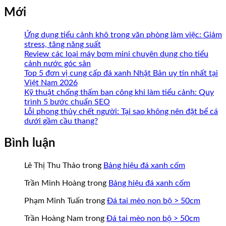
Mới
Ứng dụng tiểu cảnh khô trong văn phòng làm việc: Giảm
stress, tăng năng suất
Review các loại máy bơm mini chuyên dụng cho tiểu
cảnh nước góc sân
Top 5 đơn vị cung cấp đá xanh Nhật Bản uy tín nhất tại
Việt Nam 2026
Kỹ thuật chống thấm ban công khi làm tiểu cảnh: Quy
trình 5 bước chuẩn SEO
Lỗi phong thủy chết người: Tại sao không nên đặt bể cá
dưới gầm cầu thang?
Bình luận
Lê Thị Thu Thảo
trong
Bảng hiệu đá xanh cốm
Trần Minh Hoàng
trong
Bảng hiệu đá xanh cốm
Phạm Minh Tuấn
trong
Đá tai mèo non bộ > 50cm
Trần Hoàng Nam
trong
Đá tai mèo non bộ > 50cm