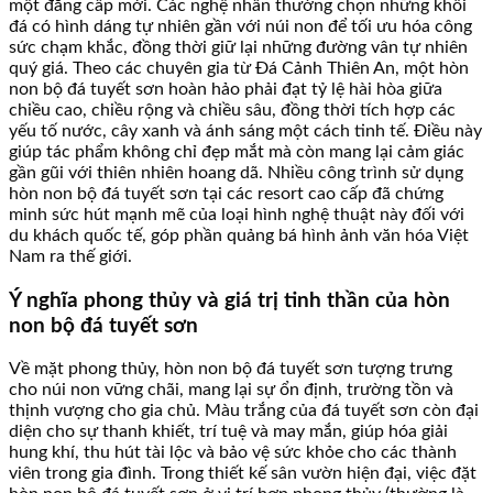
một đẳng cấp mới. Các nghệ nhân thường chọn những khối
đá có hình dáng tự nhiên gần với núi non để tối ưu hóa công
sức chạm khắc, đồng thời giữ lại những đường vân tự nhiên
quý giá. Theo các chuyên gia từ Đá Cảnh Thiên An, một hòn
non bộ đá tuyết sơn hoàn hảo phải đạt tỷ lệ hài hòa giữa
chiều cao, chiều rộng và chiều sâu, đồng thời tích hợp các
yếu tố nước, cây xanh và ánh sáng một cách tinh tế. Điều này
giúp tác phẩm không chỉ đẹp mắt mà còn mang lại cảm giác
gần gũi với thiên nhiên hoang dã. Nhiều công trình sử dụng
hòn non bộ đá tuyết sơn tại các resort cao cấp đã chứng
minh sức hút mạnh mẽ của loại hình nghệ thuật này đối với
du khách quốc tế, góp phần quảng bá hình ảnh văn hóa Việt
Nam ra thế giới.
Ý nghĩa phong thủy và giá trị tinh thần của hòn
non bộ đá tuyết sơn
Về mặt phong thủy, hòn non bộ đá tuyết sơn tượng trưng
cho núi non vững chãi, mang lại sự ổn định, trường tồn và
thịnh vượng cho gia chủ. Màu trắng của đá tuyết sơn còn đại
diện cho sự thanh khiết, trí tuệ và may mắn, giúp hóa giải
hung khí, thu hút tài lộc và bảo vệ sức khỏe cho các thành
viên trong gia đình. Trong thiết kế sân vườn hiện đại, việc đặt