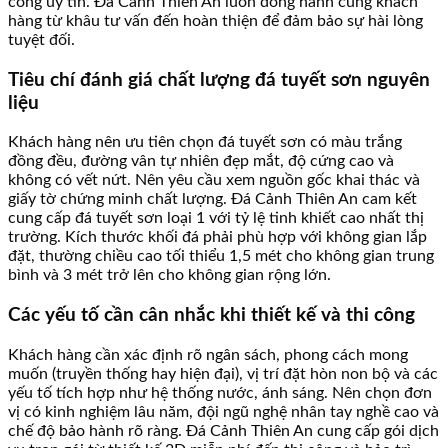
công uy tín. Đá Cảnh Thiên An luôn đồng hành cùng khách
hàng từ khâu tư vấn đến hoàn thiện để đảm bảo sự hài lòng
tuyệt đối.
Tiêu chí đánh giá chất lượng đá tuyết sơn nguyên
liệu
Khách hàng nên ưu tiên chọn đá tuyết sơn có màu trắng
đồng đều, đường vân tự nhiên đẹp mắt, độ cứng cao và
không có vết nứt. Nên yêu cầu xem nguồn gốc khai thác và
giấy tờ chứng minh chất lượng. Đá Cảnh Thiên An cam kết
cung cấp đá tuyết sơn loại 1 với tỷ lệ tinh khiết cao nhất thị
trường. Kích thước khối đá phải phù hợp với không gian lắp
đặt, thường chiều cao tối thiểu 1,5 mét cho không gian trung
bình và 3 mét trở lên cho không gian rộng lớn.
Các yếu tố cần cân nhắc khi thiết kế và thi công
Khách hàng cần xác định rõ ngân sách, phong cách mong
muốn (truyền thống hay hiện đại), vị trí đặt hòn non bộ và các
yếu tố tích hợp như hệ thống nước, ánh sáng. Nên chọn đơn
vị có kinh nghiệm lâu năm, đội ngũ nghệ nhân tay nghề cao và
chế độ bảo hành rõ ràng. Đá Cảnh Thiên An cung cấp gói dịch