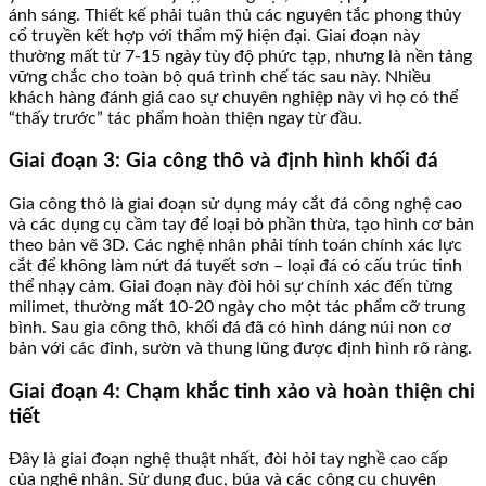
ánh sáng. Thiết kế phải tuân thủ các nguyên tắc phong thủy
cổ truyền kết hợp với thẩm mỹ hiện đại. Giai đoạn này
thường mất từ 7-15 ngày tùy độ phức tạp, nhưng là nền tảng
vững chắc cho toàn bộ quá trình chế tác sau này. Nhiều
khách hàng đánh giá cao sự chuyên nghiệp này vì họ có thể
“thấy trước” tác phẩm hoàn thiện ngay từ đầu.
Giai đoạn 3: Gia công thô và định hình khối đá
Gia công thô là giai đoạn sử dụng máy cắt đá công nghệ cao
và các dụng cụ cầm tay để loại bỏ phần thừa, tạo hình cơ bản
theo bản vẽ 3D. Các nghệ nhân phải tính toán chính xác lực
cắt để không làm nứt đá tuyết sơn – loại đá có cấu trúc tinh
thể nhạy cảm. Giai đoạn này đòi hỏi sự chính xác đến từng
milimet, thường mất 10-20 ngày cho một tác phẩm cỡ trung
bình. Sau gia công thô, khối đá đã có hình dáng núi non cơ
bản với các đỉnh, sườn và thung lũng được định hình rõ ràng.
Giai đoạn 4: Chạm khắc tinh xảo và hoàn thiện chi
tiết
Đây là giai đoạn nghệ thuật nhất, đòi hỏi tay nghề cao cấp
của nghệ nhân. Sử dụng đục, búa và các công cụ chuyên