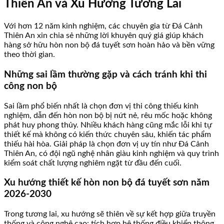
Thiên An và Xu Hướng Tương Lai
Với hơn 12 năm kinh nghiệm, các chuyên gia từ Đá Cảnh
Thiên An xin chia sẻ những lời khuyên quý giá giúp khách
hàng sở hữu hòn non bộ đá tuyết sơn hoàn hảo và bền vững
theo thời gian.
Những sai lầm thường gặp và cách tránh khi thi
công non bộ
Sai lầm phổ biến nhất là chọn đơn vị thi công thiếu kinh
nghiệm, dẫn đến hòn non bộ bị nứt nẻ, rêu mốc hoặc không
phát huy phong thủy. Nhiều khách hàng cũng mắc lỗi khi tự
thiết kế mà không có kiến thức chuyên sâu, khiến tác phẩm
thiếu hài hòa. Giải pháp là chọn đơn vị uy tín như Đá Cảnh
Thiên An, có đội ngũ nghệ nhân giàu kinh nghiệm và quy trình
kiểm soát chất lượng nghiêm ngặt từ đầu đến cuối.
Xu hướng thiết kế hòn non bộ đá tuyết sơn năm
2026-2030
Trong tương lai, xu hướng sẽ thiên về sự kết hợp giữa truyền
thống và công nghệ cao: tích hợp hệ thống điều khiển thông