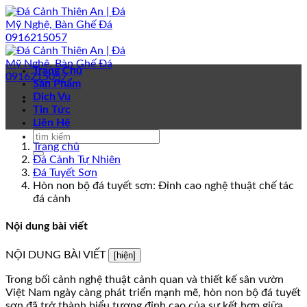
Bỏ
qua
nội
dung
Trang Chủ
Sản Phẩm
Dịch Vụ
Tin Tức
Liên Hệ
Trang chủ
Đá Cảnh Tự Nhiên
Đá Tuyết Sơn
Hòn non bộ đá tuyết sơn: Đỉnh cao nghệ thuật chế tác
đá cảnh
Nội dung bài viết
NỘI DUNG BÀI VIẾT
[hiện]
Trong bối cảnh nghệ thuật cảnh quan và thiết kế sân vườn
Việt Nam ngày càng phát triển mạnh mẽ, hòn non bộ đá tuyết
sơn đã trở thành biểu tượng đỉnh cao của sự kết hợp giữa