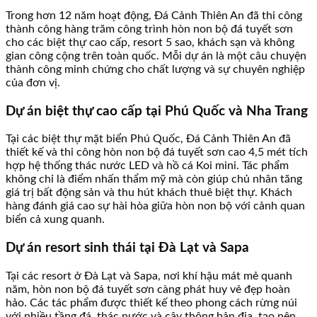
Trong hơn 12 năm hoạt động, Đá Cảnh Thiên An đã thi công
thành công hàng trăm công trình hòn non bộ đá tuyết sơn
cho các biệt thự cao cấp, resort 5 sao, khách sạn và không
gian công cộng trên toàn quốc. Mỗi dự án là một câu chuyện
thành công minh chứng cho chất lượng và sự chuyên nghiệp
của đơn vị.
Dự án biệt thự cao cấp tại Phú Quốc và Nha Trang
Tại các biệt thự mặt biển Phú Quốc, Đá Cảnh Thiên An đã
thiết kế và thi công hòn non bộ đá tuyết sơn cao 4,5 mét tích
hợp hệ thống thác nước LED và hồ cá Koi mini. Tác phẩm
không chỉ là điểm nhấn thẩm mỹ mà còn giúp chủ nhân tăng
giá trị bất động sản và thu hút khách thuê biệt thự. Khách
hàng đánh giá cao sự hài hòa giữa hòn non bộ với cảnh quan
biển cả xung quanh.
Dự án resort sinh thái tại Đà Lạt và Sapa
Tại các resort ở Đà Lạt và Sapa, nơi khí hậu mát mẻ quanh
năm, hòn non bộ đá tuyết sơn càng phát huy vẻ đẹp hoàn
hảo. Các tác phẩm được thiết kế theo phong cách rừng núi
với nhiều tầng đá, thác nước và cây thông bản địa, tạo nên