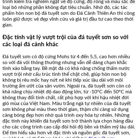
trình kiểm tra nghiêm ngặt về độ cứng, độ rỗng và màu sắc để
loại bỏ những phần không đạt tiêu chuẩn. Nhờ đó, các tác
phẩm hòn non bộ đá tuyết sơn do Đá Cảnh Thiên An thi công
luôn giữ được vẻ đẹp vĩnh cửu và giá trị đầu tư cao theo thời
gian.
Đặc tính vật lý vượt trội của đá tuyết sơn so với
các loại đá cảnh khác
Đá tuyết sơn có độ cứng Mohs từ 4 đến 5,5, cao hơn nhiều
so với đá vôi thông thường nhưng vẫn dễ dàng chạm khắc
tinh xảo bằng tay. Bề mặt đá có khả năng chống thấm nước
vượt trội nhờ cấu trúc tinh thể chặt chẽ, giúp hòn non bộ
không bị rêu mốc hay nứt nẻ khi tiếp xúc lâu dài với môi
trường ẩm ướt của sân vườn. Ngoài ra, đá tuyết sơn còn có
khả năng chịu nhiệt độ dao động lớn, từ -10°C đến 50°C mà
không thay đổi tính chất, rất phù hợp với khí hậu nhiệt đới
gió mùa của Việt Nam. Màu trắng ngà tự nhiên của đá tuyết
sơn không phai màu theo thời gian, thậm chí càng sử dụng
càng bóng đẹp hơn nhờ quá trình oxy hóa tự nhiên. Những
đặc tính này khiến đá tuyết sơn trở thành lựa chọn hàng đầu
cho các công trình cao cấp đòi hỏi độ bền và thẩm mỹ lâu dài.
Để tìm hiểu sâu hơn về đặc tính và nguồn gốc đá tuyết sơn,