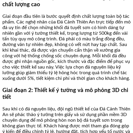
chất lượng cao
Giai đoạn đầu tiên là bước quyết định chất lượng toàn bộ tác
phẩm. Các nghệ nhân của Đá Cảnh Thiên An trực tiếp đến mỏ
đá uy tín để chọn những khối đá tuyết sơn có hình dáng tự
nhiên gần với ý tưởng thiết kế, trọng lượng từ 500kg đến vài
tấn tùy quy mô công trình. Đá phải có màu trắng đồng đều,
đường vân tự nhiên đẹp, không có vết nứt hay tạp chất. Sau
khi khai thác, đá được vận chuyển cẩn thận về xưởng gia
công với hệ thống chống sốc chuyên dụng. Mỗi khối đá đều
được ghi nhận nguồn gốc, kích thước và đặc điểm để phục vụ
cho việc thiết kế sau này. Việc lựa chọn đá nguyên liệu kỹ
lưỡng giúp giảm thiểu tỷ lệ hỏng hóc trong quá trình chế tác
xuống dưới 5%, tiết kiệm chi phí và thời gian cho khách hàng.
Giai đoạn 2: Thiết kế ý tưởng và mô phỏng 3D chi
tiết
Sau khi có đá nguyên liệu, đội ngũ thiết kế của Đá Cảnh Thiên
An sẽ phác thảo ý tưởng trên giấy và sử dụng phần mềm 3D
chuyên dụng để mô phỏng hòn non bộ đá tuyết sơn trong
không gian thực tế. Khách hàng được mời tham gia đóng góp
ý kiến để điều chỉnh tỷ lệ, hướng đặt, tích hợp yếu tố nước và