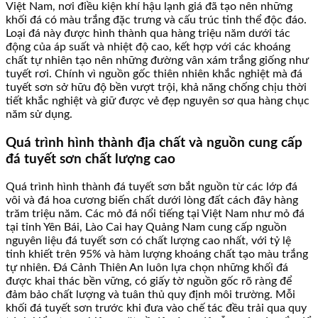
Việt Nam, nơi điều kiện khí hậu lạnh giá đã tạo nên những
khối đá có màu trắng đặc trưng và cấu trúc tinh thể độc đáo.
Loại đá này được hình thành qua hàng triệu năm dưới tác
động của áp suất và nhiệt độ cao, kết hợp với các khoáng
chất tự nhiên tạo nên những đường vân xám trắng giống như
tuyết rơi. Chính vì nguồn gốc thiên nhiên khắc nghiệt mà đá
tuyết sơn sở hữu độ bền vượt trội, khả năng chống chịu thời
tiết khắc nghiệt và giữ được vẻ đẹp nguyên sơ qua hàng chục
năm sử dụng.
Quá trình hình thành địa chất và nguồn cung cấp
đá tuyết sơn chất lượng cao
Quá trình hình thành đá tuyết sơn bắt nguồn từ các lớp đá
vôi và đá hoa cương biến chất dưới lòng đất cách đây hàng
trăm triệu năm. Các mỏ đá nổi tiếng tại Việt Nam như mỏ đá
tại tỉnh Yên Bái, Lào Cai hay Quảng Nam cung cấp nguồn
nguyên liệu đá tuyết sơn có chất lượng cao nhất, với tỷ lệ
tinh khiết trên 95% và hàm lượng khoáng chất tạo màu trắng
tự nhiên. Đá Cảnh Thiên An luôn lựa chọn những khối đá
được khai thác bền vững, có giấy tờ nguồn gốc rõ ràng để
đảm bảo chất lượng và tuân thủ quy định môi trường. Mỗi
khối đá tuyết sơn trước khi đưa vào chế tác đều trải qua quy