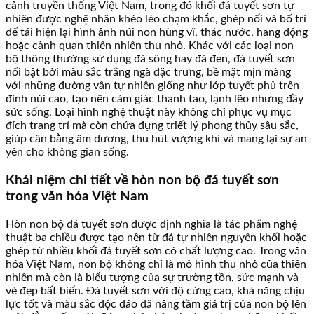
cảnh truyền thống Việt Nam, trong đó khối đá tuyết sơn tự
nhiên được nghệ nhân khéo léo chạm khắc, ghép nối và bố trí
để tái hiện lại hình ảnh núi non hùng vĩ, thác nước, hang động
hoặc cảnh quan thiên nhiên thu nhỏ. Khác với các loại non
bộ thông thường sử dụng đá sông hay đá đen, đá tuyết sơn
nổi bật bởi màu sắc trắng ngà đặc trưng, bề mặt mịn màng
với những đường vân tự nhiên giống như lớp tuyết phủ trên
đỉnh núi cao, tạo nên cảm giác thanh tao, lạnh lẽo nhưng đầy
sức sống. Loại hình nghệ thuật này không chỉ phục vụ mục
đích trang trí mà còn chứa đựng triết lý phong thủy sâu sắc,
giúp cân bằng âm dương, thu hút vượng khí và mang lại sự an
yên cho không gian sống.
Khái niệm chi tiết về hòn non bộ đá tuyết sơn
trong văn hóa Việt Nam
Hòn non bộ đá tuyết sơn được định nghĩa là tác phẩm nghệ
thuật ba chiều được tạo nên từ đá tự nhiên nguyên khối hoặc
ghép từ nhiều khối đá tuyết sơn có chất lượng cao. Trong văn
hóa Việt Nam, non bộ không chỉ là mô hình thu nhỏ của thiên
nhiên mà còn là biểu tượng của sự trường tồn, sức mạnh và
vẻ đẹp bất biến. Đá tuyết sơn với độ cứng cao, khả năng chịu
lực tốt và màu sắc độc đáo đã nâng tầm giá trị của non bộ lên