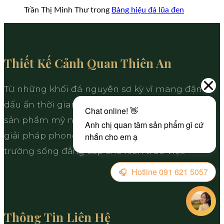
Trần Thị Minh Thư
trong
Bảng hiệu đá lũa đen
Thiết Kế Cảnh Quan Thiên An
Từ những khối đá nguyên sơ kỳ vĩ mang đậm
dấu ấn thời gian, Thiên An cung cấp và chế tác
sản phẩm mỹ nghệ kết hợp hoàn hảo cùng các
giải pháp phong thủy hoàn mỹ, kiến tạo môi
trường sống đẳng cấp cho kiến trúc Việt.
Thông Tin Liên Hệ