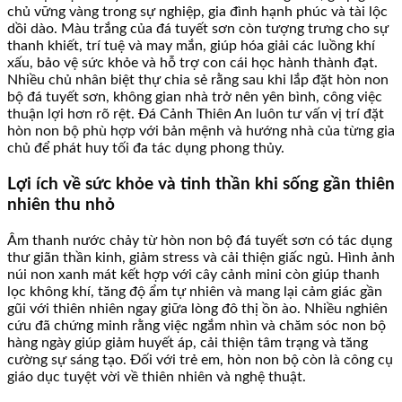
chủ vững vàng trong sự nghiệp, gia đình hạnh phúc và tài lộc
dồi dào. Màu trắng của đá tuyết sơn còn tượng trưng cho sự
thanh khiết, trí tuệ và may mắn, giúp hóa giải các luồng khí
xấu, bảo vệ sức khỏe và hỗ trợ con cái học hành thành đạt.
Nhiều chủ nhân biệt thự chia sẻ rằng sau khi lắp đặt hòn non
bộ đá tuyết sơn, không gian nhà trở nên yên bình, công việc
thuận lợi hơn rõ rệt. Đá Cảnh Thiên An luôn tư vấn vị trí đặt
hòn non bộ phù hợp với bản mệnh và hướng nhà của từng gia
chủ để phát huy tối đa tác dụng phong thủy.
Lợi ích về sức khỏe và tinh thần khi sống gần thiên
nhiên thu nhỏ
Âm thanh nước chảy từ hòn non bộ đá tuyết sơn có tác dụng
thư giãn thần kinh, giảm stress và cải thiện giấc ngủ. Hình ảnh
núi non xanh mát kết hợp với cây cảnh mini còn giúp thanh
lọc không khí, tăng độ ẩm tự nhiên và mang lại cảm giác gần
gũi với thiên nhiên ngay giữa lòng đô thị ồn ào. Nhiều nghiên
cứu đã chứng minh rằng việc ngắm nhìn và chăm sóc non bộ
hàng ngày giúp giảm huyết áp, cải thiện tâm trạng và tăng
cường sự sáng tạo. Đối với trẻ em, hòn non bộ còn là công cụ
giáo dục tuyệt vời về thiên nhiên và nghệ thuật.