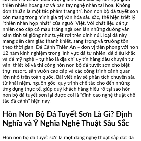
thiên nhiên hoang sơ và bàn tay nghệ nhân tài hoa. Không
đơn thuần là một tác phẩm trang trí, hòn non bộ đá tuyết sơn
còn mang trong mình giá trị văn hóa sâu sắc, thể hiện triết lý
“thiên nhân hợp nhất” của người Việt. Với chất liệu đá tự
nhiên cao cấp có màu trắng ngà xen lẫn những đường vân
xám tinh tế giống như tuyết rơi trên đỉnh núi, loại đá này
mang đến cảm giác thanh khiết, sang trọng và trường tồn
theo thời gian. Đá Cảnh Thiên An – đơn vị tiên phong với hơn
12 năm kinh nghiệm trong lĩnh vực đá tự nhiên, đá điêu khắc
và đá mỹ nghệ – tự hào là địa chỉ uy tín hàng đầu chuyên tư
vấn, thiết kế và thi công hòn non bộ đá tuyết sơn cho biệt
thự, resort, sân vườn cao cấp và các công trình cảnh quan
lớn nhỏ trên toàn quốc. Bài viết này sẽ phân tích chuyên sâu
từ khái niệm, nguồn gốc, quy trình chế tác cho đến những
ứng dụng thực tế, giúp quý khách hàng hiểu rõ tại sao hòn
non bộ đá tuyết sơn lại được coi là “đỉnh cao nghệ thuật chế
tác đá cảnh” hiện nay.
Hòn Non Bộ Đá Tuyết Sơn Là Gì? Định
Nghĩa và Ý Nghĩa Nghệ Thuật Sâu Sắc
Hòn non bộ đá tuyết sơn là một dạng nghệ thuật sắp đặt đá