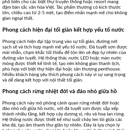
phổ biến cho các biệt thự truyền thống hoặc resort mang
đậm bản sắc văn hóa Việt. Tác phẩm thường có kích thước
lớn, chiều cao từ 2-5 mét, tạo điểm nhấn mạnh mẽ cho không
gian ngoại thất.
Phong cách hiện đại tối giản kết hợp yếu tố nước
Phong cách hiện đại tập trung vào sự tối giản, đường nét
sạch sẽ và tích hợp mạnh mẽ yếu tố nước. Đá tuyết sơn được
mài nhẵn, chạm khắc tối thiểu để tôn lên vẻ đẹp tự nhiên của
đường vân tuyết. Hệ thống thác nước LED hoặc màn nước
mỏng được thiết kế tinh tế, tạo nên không gian thanh lịch,
phù hợp với biệt thự hiện đại hoặc sân thượng penthouse.
Nhiều khách hàng yêu thích phong cách này vì sự sang trọng
và dễ dàng kết hợp với nội thất tối giản.
Phong cách rừng nhiệt đới và đảo nhỏ giữa hồ
Phong cách này mô phỏng cảnh quan rừng nhiệt đới hoặc
đảo nhỏ nổi giữa hồ nước, với đá tuyết sơn được sắp xếp
thành nhiều tầng, kết hợp cây dương xỉ, rêu và hoa lan rừng.
Hệ thống nước được thiết kế như suối chảy len lỏi giữa các
khe đá, tạo âm thanh thư giãn tự nhiên. Đây là lựa chọn lý