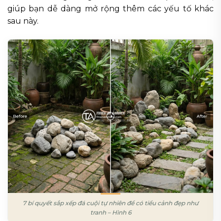
giúp bạn dễ dàng mở rộng thêm các yếu tố khác
sau này.
7 bí quyết sắp xếp đá cuội tự nhiên để có tiểu cảnh đẹp như
tranh – Hình 6