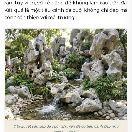
râm tùy vị trí, với rễ nông để không làm xáo trộn đá.
Kết quả là một tiểu cảnh đá cuội không chỉ đẹp mà
còn thân thiện với môi trường.
7 bí quyết sắp xếp đá cuội tự nhiên để có tiểu cảnh đẹp như
tranh – Hình 7