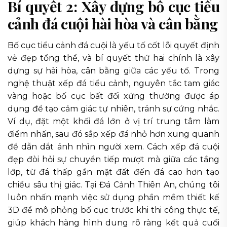
Bí quyết 2: Xây dựng bố cục tiểu
cảnh đá cuội hài hòa và cân bằng
Bố cục tiểu cảnh đá cuội là yếu tố cốt lõi quyết định
vẻ đẹp tổng thể, và bí quyết thứ hai chính là xây
dựng sự hài hòa, cân bằng giữa các yếu tố. Trong
nghệ thuật xếp đá tiểu cảnh, nguyên tắc tam giác
vàng hoặc bố cục bất đối xứng thường được áp
dụng để tạo cảm giác tự nhiên, tránh sự cứng nhắc.
Ví dụ, đặt một khối đá lớn ở vị trí trung tâm làm
điểm nhấn, sau đó sắp xếp đá nhỏ hơn xung quanh
để dẫn dắt ánh nhìn người xem. Cách xếp đá cuội
đẹp đòi hỏi sự chuyển tiếp mượt mà giữa các tầng
lớp, từ đá thấp gần mặt đất đến đá cao hơn tạo
chiều sâu thị giác. Tại Đá Cảnh Thiên An, chúng tôi
luôn nhấn mạnh việc sử dụng phần mềm thiết kế
3D để mô phỏng bố cục trước khi thi công thực tế,
giúp khách hàng hình dung rõ ràng kết quả cuối