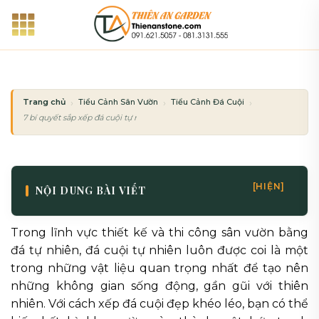
Bỏ
qua
nội
dung
Trang chủ
Tiểu Cảnh Sân Vườn
Tiểu Cảnh Đá Cuội
7 bí quyết sắp xếp đá cuội tự nhiên để có tiểu cảnh đẹp như tranh
[HIỆN]
NỘI DUNG BÀI VIẾT
Trong lĩnh vực thiết kế và thi công sân vườn bằng
đá tự nhiên, đá cuội tự nhiên luôn được coi là một
trong những vật liệu quan trọng nhất để tạo nên
những không gian sống động, gần gũi với thiên
nhiên. Với cách xếp đá cuội đẹp khéo léo, bạn có thể