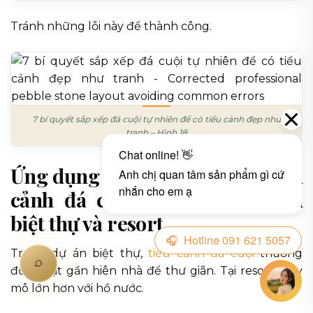
Tránh những lỗi này để thành công.
7 bí quyết sắp xếp đá cuội tự nhiên để có tiểu cảnh đẹp như
tranh – Hình 18
Ứng dụng thực tế của bố cục tiểu
cảnh đá cuội trong các dự án
biệt thự và resort
Trong dự án biệt thự,
tiểu cảnh đá cuội
thường
được đặt gần hiên nhà để thư giãn. Tại resort, quy
mô lớn hơn với hồ nước.