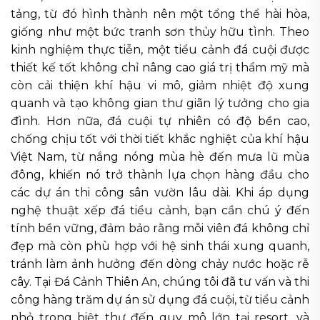
tảng, từ đó hình thành nên một tổng thể hài hòa,
giống như một bức tranh sơn thủy hữu tình. Theo
kinh nghiệm thực tiễn, một tiểu cảnh đá cuội được
thiết kế tốt không chỉ nâng cao giá trị thẩm mỹ mà
còn cải thiện khí hậu vi mô, giảm nhiệt độ xung
quanh và tạo không gian thư giãn lý tưởng cho gia
đình. Hơn nữa, đá cuội tự nhiên có độ bền cao,
chống chịu tốt với thời tiết khắc nghiệt của khí hậu
Việt Nam, từ nắng nóng mùa hè đến mưa lũ mùa
đông, khiến nó trở thành lựa chọn hàng đầu cho
các dự án thi công sân vườn lâu dài. Khi áp dụng
nghệ thuật xếp đá tiểu cảnh, bạn cần chú ý đến
tính bền vững, đảm bảo rằng mỗi viên đá không chỉ
đẹp mà còn phù hợp với hệ sinh thái xung quanh,
tránh làm ảnh hưởng đến dòng chảy nước hoặc rễ
cây. Tại Đá Cảnh Thiên An, chúng tôi đã tư vấn và thi
công hàng trăm dự án sử dụng đá cuội, từ tiểu cảnh
nhỏ trong biệt thự đến quy mô lớn tại resort, và