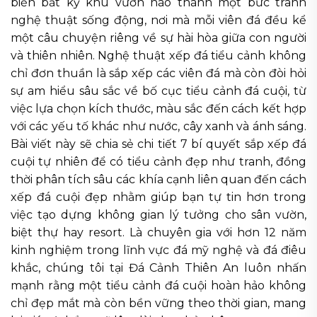
biến bất kỳ khu vườn nào thành một bức tranh
nghệ thuật sống động, nơi mà mỗi viên đá đều kể
một câu chuyện riêng về sự hài hòa giữa con người
và thiên nhiên. Nghệ thuật xếp đá tiểu cảnh không
chỉ đơn thuần là sắp xếp các viên đá mà còn đòi hỏi
sự am hiểu sâu sắc về bố cục tiểu cảnh đá cuội, từ
việc lựa chọn kích thước, màu sắc đến cách kết hợp
với các yếu tố khác như nước, cây xanh và ánh sáng.
Bài viết này sẽ chia sẻ chi tiết 7 bí quyết sắp xếp đá
cuội tự nhiên để có tiểu cảnh đẹp như tranh, đồng
thời phân tích sâu các khía cạnh liên quan đến cách
xếp đá cuội đẹp nhằm giúp bạn tự tin hơn trong
việc tạo dựng không gian lý tưởng cho sân vườn,
biệt thự hay resort. Là chuyên gia với hơn 12 năm
kinh nghiệm trong lĩnh vực đá mỹ nghệ và đá điêu
khắc, chúng tôi tại Đá Cảnh Thiên An luôn nhấn
mạnh rằng một tiểu cảnh đá cuội hoàn hảo không
chỉ đẹp mắt mà còn bền vững theo thời gian, mang