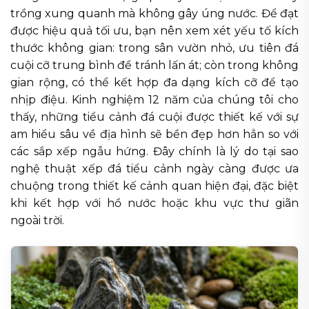
trồng xung quanh mà không gây úng nước. Để đạt
được hiệu quả tối ưu, bạn nên xem xét yếu tố kích
thước không gian: trong sân vườn nhỏ, ưu tiên đá
cuội cỡ trung bình để tránh lấn át; còn trong không
gian rộng, có thể kết hợp đa dạng kích cỡ để tạo
nhịp điệu. Kinh nghiệm 12 năm của chúng tôi cho
thấy, những tiểu cảnh đá cuội được thiết kế với sự
am hiểu sâu về địa hình sẽ bền đẹp hơn hẳn so với
các sắp xếp ngẫu hứng. Đây chính là lý do tại sao
nghệ thuật xếp đá tiểu cảnh ngày càng được ưa
chuộng trong thiết kế cảnh quan hiện đại, đặc biệt
khi kết hợp với hồ nước hoặc khu vực thư giãn
ngoài trời.