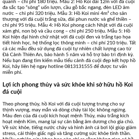
quanh – chi phí 180 triệu. Mẫu 2: Hồ Koi dài 12m với đá cuội
đa sắc tạo “sông” uốn lượn, cầu gỗ bắc ngang, đèn LED âm
nước – chi phí 320 triệu. Mẫu 3: Hồ Koi mini 4m² cho sân
thượng với đá cuội trắng sữa, đài phun nước và ghế thiền –
chi phí 95 triệu. Mẫu 4: Hồ Koi phong cách Nhật với đá cuội
xám ghi, non bộ và cầu cong – chi phí 250 triệu. Mẫu 5: Hồ
Koi hiện đại hình chữ nhật với đá cuội đen và trắng tạo họa
tiết hình học, hệ thống lọc thông minh – chi phí 210 triệu. Tất
cả các mẫu đều sử dụng đá cuội tự nhiên chất lượng cao từ
Đá Cảnh Thiên An, bảo hành 5 năm và hỗ trợ bảo trì định kỳ.
Nếu bạn đang tìm kiếm mẫu tiểu cảnh đá cuội đẹp kết hợp hồ
Koi, hãy liên hệ ngay hotline 0813131555 để được tư vấn
miễn phí.
Lợi ích phong thủy và sức khỏe khi sở hữu hồ Koi
đá cuội
Theo phong thủy, hồ Koi với đá cuội tượng trưng cho sự
thịnh vượng, may mắn và dòng chảy tài lộc không ngừng.
Màu đen của đá cuội kích hoạt mệnh Thủy, màu trắng kích
hoạt mệnh Kim, mang lại sự cân bằng âm dương cho gia chủ.
Về sức khỏe, tiếng nước chảy và hình ảnh cá bơi lội giúp giảm
stress, cải thiện giấc ngủ và tăng cường sức khỏe tinh thần.