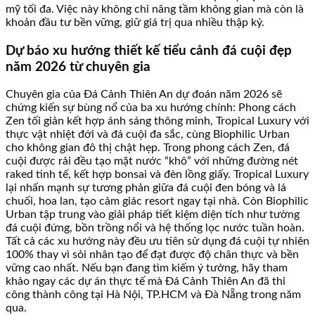
mỹ tối đa. Việc này không chỉ nâng tầm không gian mà còn là
khoản đầu tư bền vững, giữ giá trị qua nhiều thập kỷ.
Dự báo xu hướng thiết kế tiểu cảnh đá cuội đẹp
năm 2026 từ chuyên gia
Chuyên gia của Đá Cảnh Thiên An dự đoán năm 2026 sẽ
chứng kiến sự bùng nổ của ba xu hướng chính: Phong cách
Zen tối giản kết hợp ánh sáng thông minh, Tropical Luxury với
thực vật nhiệt đới và đá cuội đa sắc, cùng Biophilic Urban
cho không gian đô thị chật hẹp. Trong phong cách Zen, đá
cuội được rải đều tạo mặt nước “khô” với những đường nét
raked tinh tế, kết hợp bonsai và đèn lồng giấy. Tropical Luxury
lại nhấn mạnh sự tương phản giữa đá cuội đen bóng và lá
chuối, hoa lan, tạo cảm giác resort ngay tại nhà. Còn Biophilic
Urban tập trung vào giải pháp tiết kiệm diện tích như tường
đá cuội đứng, bồn trồng nổi và hệ thống lọc nước tuần hoàn.
Tất cả các xu hướng này đều ưu tiên sử dụng đá cuội tự nhiên
100% thay vì sỏi nhân tạo để đạt được độ chân thực và bền
vững cao nhất. Nếu bạn đang tìm kiếm ý tưởng, hãy tham
khảo ngay các dự án thực tế mà Đá Cảnh Thiên An đã thi
công thành công tại Hà Nội, TP.HCM và Đà Nẵng trong năm
qua.