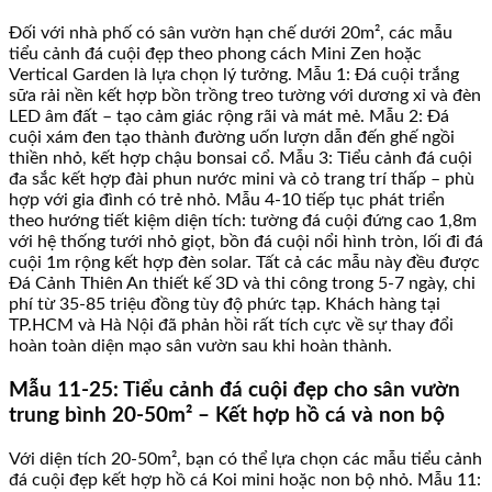
Đối với nhà phố có sân vườn hạn chế dưới 20m², các mẫu
tiểu cảnh đá cuội đẹp theo phong cách Mini Zen hoặc
Vertical Garden là lựa chọn lý tưởng. Mẫu 1: Đá cuội trắng
sữa rải nền kết hợp bồn trồng treo tường với dương xỉ và đèn
LED âm đất – tạo cảm giác rộng rãi và mát mẻ. Mẫu 2: Đá
cuội xám đen tạo thành đường uốn lượn dẫn đến ghế ngồi
thiền nhỏ, kết hợp chậu bonsai cổ. Mẫu 3: Tiểu cảnh đá cuội
đa sắc kết hợp đài phun nước mini và cỏ trang trí thấp – phù
hợp với gia đình có trẻ nhỏ. Mẫu 4-10 tiếp tục phát triển
theo hướng tiết kiệm diện tích: tường đá cuội đứng cao 1,8m
với hệ thống tưới nhỏ giọt, bồn đá cuội nổi hình tròn, lối đi đá
cuội 1m rộng kết hợp đèn solar. Tất cả các mẫu này đều được
Đá Cảnh Thiên An thiết kế 3D và thi công trong 5-7 ngày, chi
phí từ 35-85 triệu đồng tùy độ phức tạp. Khách hàng tại
TP.HCM và Hà Nội đã phản hồi rất tích cực về sự thay đổi
hoàn toàn diện mạo sân vườn sau khi hoàn thành.
Mẫu 11-25: Tiểu cảnh đá cuội đẹp cho sân vườn
trung bình 20-50m² – Kết hợp hồ cá và non bộ
Với diện tích 20-50m², bạn có thể lựa chọn các mẫu tiểu cảnh
đá cuội đẹp kết hợp hồ cá Koi mini hoặc non bộ nhỏ. Mẫu 11: