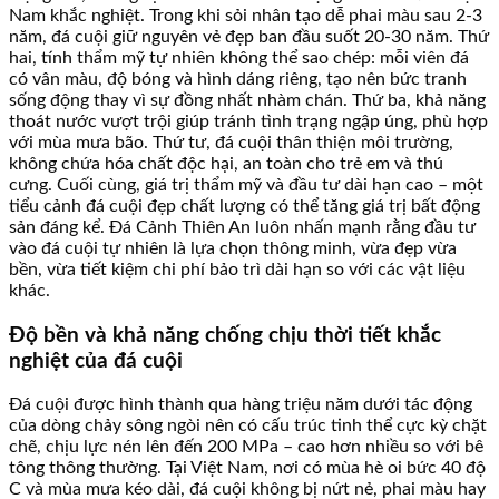
Nam khắc nghiệt. Trong khi sỏi nhân tạo dễ phai màu sau 2-3
năm, đá cuội giữ nguyên vẻ đẹp ban đầu suốt 20-30 năm. Thứ
hai, tính thẩm mỹ tự nhiên không thể sao chép: mỗi viên đá
có vân màu, độ bóng và hình dáng riêng, tạo nên bức tranh
sống động thay vì sự đồng nhất nhàm chán. Thứ ba, khả năng
thoát nước vượt trội giúp tránh tình trạng ngập úng, phù hợp
với mùa mưa bão. Thứ tư, đá cuội thân thiện môi trường,
không chứa hóa chất độc hại, an toàn cho trẻ em và thú
cưng. Cuối cùng, giá trị thẩm mỹ và đầu tư dài hạn cao – một
tiểu cảnh đá cuội đẹp chất lượng có thể tăng giá trị bất động
sản đáng kể. Đá Cảnh Thiên An luôn nhấn mạnh rằng đầu tư
vào đá cuội tự nhiên là lựa chọn thông minh, vừa đẹp vừa
bền, vừa tiết kiệm chi phí bảo trì dài hạn so với các vật liệu
khác.
Độ bền và khả năng chống chịu thời tiết khắc
nghiệt của đá cuội
Đá cuội được hình thành qua hàng triệu năm dưới tác động
của dòng chảy sông ngòi nên có cấu trúc tinh thể cực kỳ chặt
chẽ, chịu lực nén lên đến 200 MPa – cao hơn nhiều so với bê
tông thông thường. Tại Việt Nam, nơi có mùa hè oi bức 40 độ
C và mùa mưa kéo dài, đá cuội không bị nứt nẻ, phai màu hay