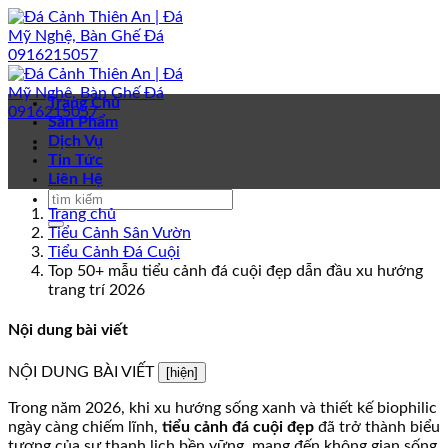
Bỏ
qua
nội
dung
Trang Chủ
Sản Phẩm
Dịch Vụ
Tin Tức
Liên Hệ
Trang chủ
Tiểu Cảnh Sân Vườn
Tiểu Cảnh Đá Cuội
Top 50+ mẫu tiểu cảnh đá cuội đẹp dẫn đầu xu hướng
trang trí 2026
Nội dung bài viết
NỘI DUNG BÀI VIẾT
[hiện]
Trong năm 2026, khi xu hướng sống xanh và thiết kế biophilic
ngày càng chiếm lĩnh,
tiểu cảnh đá cuội đẹp
đã trở thành biểu
tượng của sự thanh lịch bền vững, mang đến không gian sống