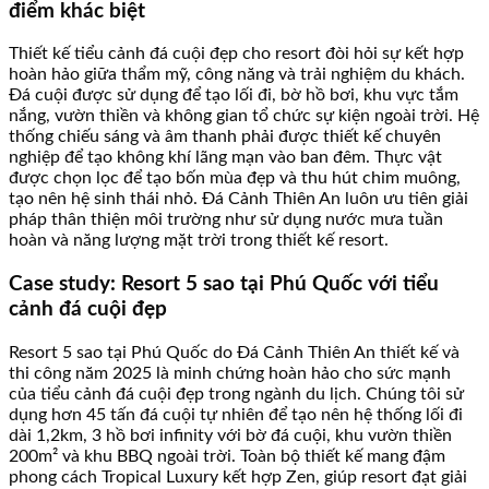
điểm khác biệt
Thiết kế tiểu cảnh đá cuội đẹp cho resort đòi hỏi sự kết hợp
hoàn hảo giữa thẩm mỹ, công năng và trải nghiệm du khách.
Đá cuội được sử dụng để tạo lối đi, bờ hồ bơi, khu vực tắm
nắng, vườn thiền và không gian tổ chức sự kiện ngoài trời. Hệ
thống chiếu sáng và âm thanh phải được thiết kế chuyên
nghiệp để tạo không khí lãng mạn vào ban đêm. Thực vật
được chọn lọc để tạo bốn mùa đẹp và thu hút chim muông,
tạo nên hệ sinh thái nhỏ. Đá Cảnh Thiên An luôn ưu tiên giải
pháp thân thiện môi trường như sử dụng nước mưa tuần
hoàn và năng lượng mặt trời trong thiết kế resort.
Case study: Resort 5 sao tại Phú Quốc với tiểu
cảnh đá cuội đẹp
Resort 5 sao tại Phú Quốc do Đá Cảnh Thiên An thiết kế và
thi công năm 2025 là minh chứng hoàn hảo cho sức mạnh
của tiểu cảnh đá cuội đẹp trong ngành du lịch. Chúng tôi sử
dụng hơn 45 tấn đá cuội tự nhiên để tạo nên hệ thống lối đi
dài 1,2km, 3 hồ bơi infinity với bờ đá cuội, khu vườn thiền
200m² và khu BBQ ngoài trời. Toàn bộ thiết kế mang đậm
phong cách Tropical Luxury kết hợp Zen, giúp resort đạt giải