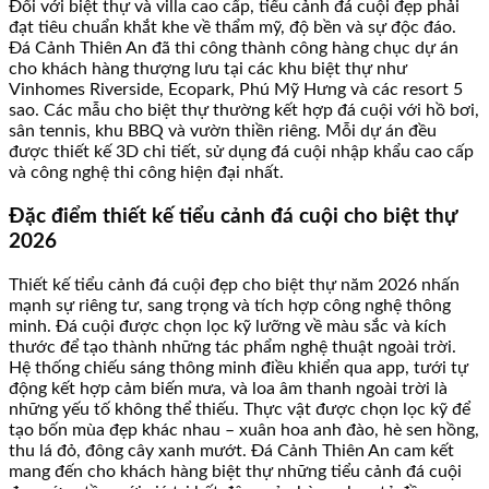
Đối với biệt thự và villa cao cấp, tiểu cảnh đá cuội đẹp phải
đạt tiêu chuẩn khắt khe về thẩm mỹ, độ bền và sự độc đáo.
Đá Cảnh Thiên An đã thi công thành công hàng chục dự án
cho khách hàng thượng lưu tại các khu biệt thự như
Vinhomes Riverside, Ecopark, Phú Mỹ Hưng và các resort 5
sao. Các mẫu cho biệt thự thường kết hợp đá cuội với hồ bơi,
sân tennis, khu BBQ và vườn thiền riêng. Mỗi dự án đều
được thiết kế 3D chi tiết, sử dụng đá cuội nhập khẩu cao cấp
và công nghệ thi công hiện đại nhất.
Đặc điểm thiết kế tiểu cảnh đá cuội cho biệt thự
2026
Thiết kế tiểu cảnh đá cuội đẹp cho biệt thự năm 2026 nhấn
mạnh sự riêng tư, sang trọng và tích hợp công nghệ thông
minh. Đá cuội được chọn lọc kỹ lưỡng về màu sắc và kích
thước để tạo thành những tác phẩm nghệ thuật ngoài trời.
Hệ thống chiếu sáng thông minh điều khiển qua app, tưới tự
động kết hợp cảm biến mưa, và loa âm thanh ngoài trời là
những yếu tố không thể thiếu. Thực vật được chọn lọc kỹ để
tạo bốn mùa đẹp khác nhau – xuân hoa anh đào, hè sen hồng,
thu lá đỏ, đông cây xanh mướt. Đá Cảnh Thiên An cam kết
mang đến cho khách hàng biệt thự những tiểu cảnh đá cuội