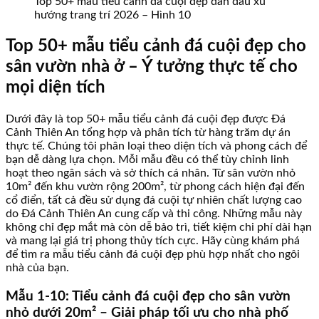
Top 50+ mẫu tiểu cảnh đá cuội đẹp dẫn đầu xu
hướng trang trí 2026 – Hình 10
Top 50+ mẫu tiểu cảnh đá cuội đẹp cho
sân vườn nhà ở – Ý tưởng thực tế cho
mọi diện tích
Dưới đây là top 50+ mẫu tiểu cảnh đá cuội đẹp được Đá
Cảnh Thiên An tổng hợp và phân tích từ hàng trăm dự án
thực tế. Chúng tôi phân loại theo diện tích và phong cách để
bạn dễ dàng lựa chọn. Mỗi mẫu đều có thể tùy chỉnh linh
hoạt theo ngân sách và sở thích cá nhân. Từ sân vườn nhỏ
10m² đến khu vườn rộng 200m², từ phong cách hiện đại đến
cổ điển, tất cả đều sử dụng đá cuội tự nhiên chất lượng cao
do Đá Cảnh Thiên An cung cấp và thi công. Những mẫu này
không chỉ đẹp mắt mà còn dễ bảo trì, tiết kiệm chi phí dài hạn
và mang lại giá trị phong thủy tích cực. Hãy cùng khám phá
để tìm ra mẫu tiểu cảnh đá cuội đẹp phù hợp nhất cho ngôi
nhà của bạn.
Mẫu 1-10: Tiểu cảnh đá cuội đẹp cho sân vườn
nhỏ dưới 20m² – Giải pháp tối ưu cho nhà phố