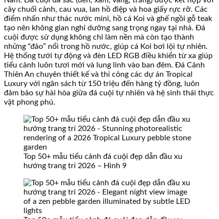
cây chuối cảnh, cau vua, lan hồ điệp và hoa giấy rực rỡ. Các
điểm nhấn như thác nước mini, hồ cá Koi và ghế ngồi gỗ teak
tạo nên không gian nghỉ dưỡng sang trọng ngay tại nhà. Đá
cuội được sử dụng không chỉ làm nền mà còn tạo thành
những “đảo” nổi trong hồ nước, giúp cá Koi bơi lội tự nhiên.
Hệ thống tưới tự động và đèn LED RGB điều khiển từ xa giúp
tiểu cảnh luôn tươi mới và lung linh vào ban đêm. Đá Cảnh
Thiên An chuyên thiết kế và thi công các dự án Tropical
Luxury với ngân sách từ 150 triệu đến hàng tỷ đồng, luôn
đảm bảo sự hài hòa giữa đá cuội tự nhiên và hệ sinh thái thực
vật phong phú.
Top 50+ mẫu tiểu cảnh đá cuội đẹp dẫn đầu xu
hướng trang trí 2026 – Hình 9