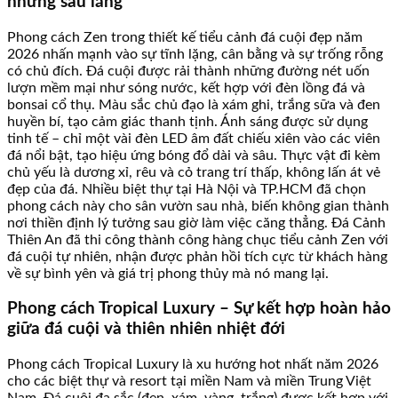
nhưng sâu lắng
Phong cách Zen trong thiết kế tiểu cảnh đá cuội đẹp năm
2026 nhấn mạnh vào sự tĩnh lặng, cân bằng và sự trống rỗng
có chủ đích. Đá cuội được rải thành những đường nét uốn
lượn mềm mại như sóng nước, kết hợp với đèn lồng đá và
bonsai cổ thụ. Màu sắc chủ đạo là xám ghi, trắng sữa và đen
huyền bí, tạo cảm giác thanh tịnh. Ánh sáng được sử dụng
tinh tế – chỉ một vài đèn LED âm đất chiếu xiên vào các viên
đá nổi bật, tạo hiệu ứng bóng đổ dài và sâu. Thực vật đi kèm
chủ yếu là dương xỉ, rêu và cỏ trang trí thấp, không lấn át vẻ
đẹp của đá. Nhiều biệt thự tại Hà Nội và TP.HCM đã chọn
phong cách này cho sân vườn sau nhà, biến không gian thành
nơi thiền định lý tưởng sau giờ làm việc căng thẳng. Đá Cảnh
Thiên An đã thi công thành công hàng chục tiểu cảnh Zen với
đá cuội tự nhiên, nhận được phản hồi tích cực từ khách hàng
về sự bình yên và giá trị phong thủy mà nó mang lại.
Phong cách Tropical Luxury – Sự kết hợp hoàn hảo
giữa đá cuội và thiên nhiên nhiệt đới
Phong cách Tropical Luxury là xu hướng hot nhất năm 2026
cho các biệt thự và resort tại miền Nam và miền Trung Việt
Nam. Đá cuội đa sắc (đen, xám, vàng, trắng) được kết hợp với