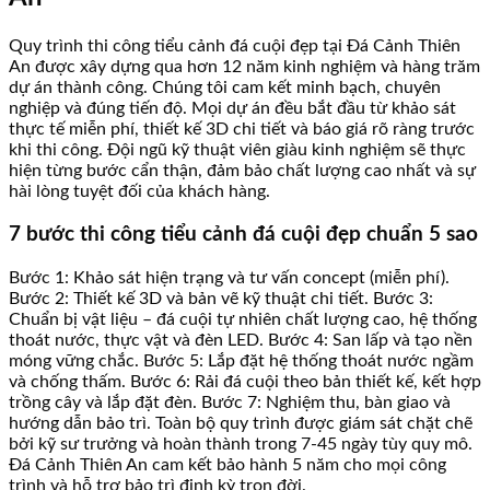
Quy trình thi công tiểu cảnh đá cuội đẹp tại Đá Cảnh Thiên
An được xây dựng qua hơn 12 năm kinh nghiệm và hàng trăm
dự án thành công. Chúng tôi cam kết minh bạch, chuyên
nghiệp và đúng tiến độ. Mọi dự án đều bắt đầu từ khảo sát
thực tế miễn phí, thiết kế 3D chi tiết và báo giá rõ ràng trước
khi thi công. Đội ngũ kỹ thuật viên giàu kinh nghiệm sẽ thực
hiện từng bước cẩn thận, đảm bảo chất lượng cao nhất và sự
hài lòng tuyệt đối của khách hàng.
7 bước thi công tiểu cảnh đá cuội đẹp chuẩn 5 sao
Bước 1: Khảo sát hiện trạng và tư vấn concept (miễn phí).
Bước 2: Thiết kế 3D và bản vẽ kỹ thuật chi tiết. Bước 3:
Chuẩn bị vật liệu – đá cuội tự nhiên chất lượng cao, hệ thống
thoát nước, thực vật và đèn LED. Bước 4: San lấp và tạo nền
móng vững chắc. Bước 5: Lắp đặt hệ thống thoát nước ngầm
và chống thấm. Bước 6: Rải đá cuội theo bản thiết kế, kết hợp
trồng cây và lắp đặt đèn. Bước 7: Nghiệm thu, bàn giao và
hướng dẫn bảo trì. Toàn bộ quy trình được giám sát chặt chẽ
bởi kỹ sư trưởng và hoàn thành trong 7-45 ngày tùy quy mô.
Đá Cảnh Thiên An cam kết bảo hành 5 năm cho mọi công
trình và hỗ trợ bảo trì định kỳ trọn đời.