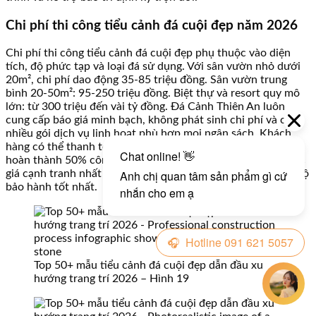
Chi phí thi công tiểu cảnh đá cuội đẹp năm 2026
Chi phí thi công tiểu cảnh đá cuội đẹp phụ thuộc vào diện
tích, độ phức tạp và loại đá sử dụng. Với sân vườn nhỏ dưới
20m², chi phí dao động 35-85 triệu đồng. Sân vườn trung
bình 20-50m²: 95-250 triệu đồng. Biệt thự và resort quy mô
lớn: từ 300 triệu đến vài tỷ đồng. Đá Cảnh Thiên An luôn
cung cấp báo giá minh bạch, không phát sinh chi phí và có
nhiều gói dịch vụ linh hoạt phù hợp mọi ngân sách. Khách
hàng có thể thanh toán theo tiến độ: 30% đặt cọc, 40% khi
hoàn thành 50% công trình, 30% khi nghiệm thu. Đây là mức
giá cạnh tranh nhất thị trường với chất lượng 5 sao và chế độ
bảo hành tốt nhất.
Top 50+ mẫu tiểu cảnh đá cuội đẹp dẫn đầu xu
hướng trang trí 2026 – Hình 19