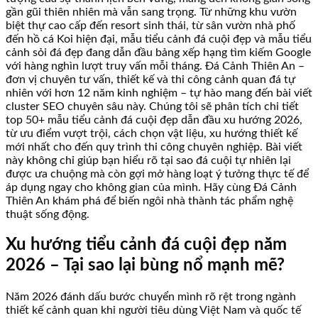
gần gũi thiên nhiên mà vẫn sang trọng. Từ những khu vườn
biệt thự cao cấp đến resort sinh thái, từ sân vườn nhà phố
đến hồ cá Koi hiện đại, mẫu tiểu cảnh đá cuội đẹp và mẫu tiểu
cảnh sỏi đá đẹp đang dẫn đầu bảng xếp hạng tìm kiếm Google
với hàng nghìn lượt truy vấn mỗi tháng. Đá Cảnh Thiên An –
đơn vị chuyên tư vấn, thiết kế và thi công cảnh quan đá tự
nhiên với hơn 12 năm kinh nghiệm – tự hào mang đến bài viết
cluster SEO chuyên sâu này. Chúng tôi sẽ phân tích chi tiết
top 50+ mẫu tiểu cảnh đá cuội đẹp dẫn đầu xu hướng 2026,
từ ưu điểm vượt trội, cách chọn vật liệu, xu hướng thiết kế
mới nhất cho đến quy trình thi công chuyên nghiệp. Bài viết
này không chỉ giúp bạn hiểu rõ tại sao đá cuội tự nhiên lại
được ưa chuộng mà còn gợi mở hàng loạt ý tưởng thực tế để
áp dụng ngay cho không gian của mình. Hãy cùng Đá Cảnh
Thiên An khám phá để biến ngôi nhà thành tác phẩm nghệ
thuật sống động.
Xu hướng tiểu cảnh đá cuội đẹp năm
2026 – Tại sao lại bùng nổ mạnh mẽ?
Năm 2026 đánh dấu bước chuyển mình rõ rệt trong ngành
thiết kế cảnh quan khi người tiêu dùng Việt Nam và quốc tế