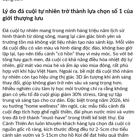
Lý do đá cuội tự nhiên trở thành lựa chọn số 1 của
giới thượng lưu
Đá cuội tự nhiên mang trong mình hàng triệu năm lịch sử
hình thành từ dòng sông, mang lại cảm giác bình yên và
trường tồn mà không vật liệu nhân tạo nào sánh kịp. Mỗi viên
đá cuội đều có vân màu và hình dáng độc đáo, không bao giờ
lặp lại, tạo nên tiểu cảnh “có hồn” thay vì máy móc. So với bê
tông hay gạch men, đá cuội có khả năng điều hòa nhiệt độ tự
nhiên, giữ mát vào mùa hè và ấm áp vào mùa đông, rất phù
hợp với khí hậu Việt Nam. Ngoài ra, bề mặt đá cuội thô nhám
tự nhiên còn tạo hiệu ứng thị giác 3D ấn tượng khi ánh sáng
thay đổi, giúp không gian trở nên sâu và sang trọng hơn.
Nhiều nghiên cứu tâm lý học môi trường chỉ ra rằng không
gian có yếu tố đá cuội giúp giảm 30% stress, tăng sự tập
trung và sáng tạo cho cư dân. Đặc biệt trong năm 2026, khi
xu hướng “home wellness” lên ngôi, các mẫu tiểu cảnh đá
cuội đẹp tích hợp ghế ngồi thiền, đài phun nước mini và vườn
treo đã trở thành “must-have” trong thiết kế biệt thự. Đá
Cảnh Thiên An luôn khuyên khách hàng lựa chọn đá cuội có
nguồn gốc rõ ràng, kích thước đồng đều từ 2-5cm cho tiểu
cảnh sân vườn và 5-15cm cho hồ Koi để đạt hiệu quả thẩm