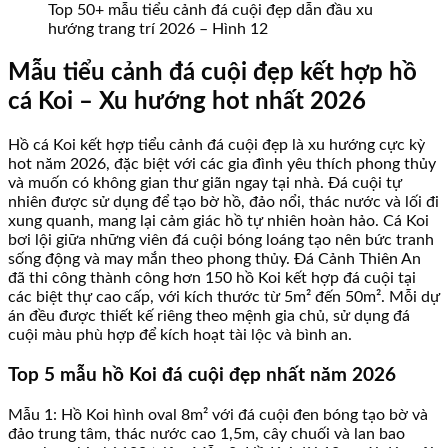
Top 50+ mẫu tiểu cảnh đá cuội đẹp dẫn đầu xu
hướng trang trí 2026 – Hình 12
Mẫu tiểu cảnh đá cuội đẹp kết hợp hồ
cá Koi – Xu hướng hot nhất 2026
Hồ cá Koi kết hợp tiểu cảnh đá cuội đẹp là xu hướng cực kỳ
hot năm 2026, đặc biệt với các gia đình yêu thích phong thủy
và muốn có không gian thư giãn ngay tại nhà. Đá cuội tự
nhiên được sử dụng để tạo bờ hồ, đảo nổi, thác nước và lối đi
xung quanh, mang lại cảm giác hồ tự nhiên hoàn hảo. Cá Koi
bơi lội giữa những viên đá cuội bóng loáng tạo nên bức tranh
sống động và may mắn theo phong thủy. Đá Cảnh Thiên An
đã thi công thành công hơn 150 hồ Koi kết hợp đá cuội tại
các biệt thự cao cấp, với kích thước từ 5m² đến 50m². Mỗi dự
án đều được thiết kế riêng theo mệnh gia chủ, sử dụng đá
cuội màu phù hợp để kích hoạt tài lộc và bình an.
Top 5 mẫu hồ Koi đá cuội đẹp nhất năm 2026
Mẫu 1: Hồ Koi hình oval 8m² với đá cuội đen bóng tạo bờ và
đảo trung tâm, thác nước cao 1,5m, cây chuối và lan bao