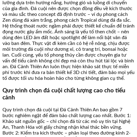
lưỡng dựa trên hướng nắng, hướng gió và luồng di chuyển
của gia đình. Đá cuội nên được chọn đồng đều về kích thước
và màu sắc theo concept đã định trước – ví dụ phong cách
Zen dùng đá xám trắng, phong cách Tropical dùng đá đa sắc.
Hệ thống thoát nước ngầm phải được thiết kế chuẩn để tránh
đọng nước gây ẩm mốc. Ánh sáng là yếu tố then chốt – nên
dùng đèn LED âm đất hoặc spotlight để làm nổi bật vân đá
vào ban đêm. Thực vật đi kèm cần có hệ rễ nông, chịu được
môi trường đá cuội như dương xỉ, cỏ trang trí, bonsai hoặc
lan. Cuối cùng, yếu tố phong thủy cần được chuyên gia tư
vấn để tiểu cảnh không chỉ đẹp mà còn thu hút tài lộc và bình
an. Đá Cảnh Thiên An luôn thực hiện khảo sát thực tế miễn
phí trước khi đưa ra bản thiết kế 3D chi tiết, đảm bảo mọi yếu
tố được tối ưu hóa hoàn hảo cho từng không gian cụ thể.
Quy trình chọn đá cuội chất lượng cao cho tiểu
cảnh
Quy trình chọn đá cuội tại Đá Cảnh Thiên An bao gồm 7
bước nghiêm ngặt để đảm bảo chất lượng cao nhất. Bước 1:
Khảo sát nguồn gốc – chỉ chọn đá từ các mỏ uy tín tại Nghệ
An, Thanh Hóa với giấy chứng nhận khai thác bền vững.
Bước 2: Kiểm tra kích thước – phân loại theo đường kính 2-