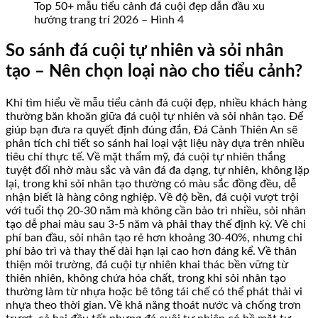
Top 50+ mẫu tiểu cảnh đá cuội đẹp dẫn đầu xu
hướng trang trí 2026 – Hình 4
So sánh đá cuội tự nhiên và sỏi nhân
tạo – Nên chọn loại nào cho tiểu cảnh?
Khi tìm hiểu về mẫu tiểu cảnh đá cuội đẹp, nhiều khách hàng
thường băn khoăn giữa đá cuội tự nhiên và sỏi nhân tạo. Để
giúp bạn đưa ra quyết định đúng đắn, Đá Cảnh Thiên An sẽ
phân tích chi tiết so sánh hai loại vật liệu này dựa trên nhiều
tiêu chí thực tế. Về mặt thẩm mỹ, đá cuội tự nhiên thắng
tuyệt đối nhờ màu sắc và vân đá đa dạng, tự nhiên, không lặp
lại, trong khi sỏi nhân tạo thường có màu sắc đồng đều, dễ
nhận biết là hàng công nghiệp. Về độ bền, đá cuội vượt trội
với tuổi thọ 20-30 năm mà không cần bảo trì nhiều, sỏi nhân
tạo dễ phai màu sau 3-5 năm và phải thay thế định kỳ. Về chi
phí ban đầu, sỏi nhân tạo rẻ hơn khoảng 30-40%, nhưng chi
phí bảo trì và thay thế dài hạn lại cao hơn đáng kể. Về thân
thiện môi trường, đá cuội tự nhiên khai thác bền vững từ
thiên nhiên, không chứa hóa chất, trong khi sỏi nhân tạo
thường làm từ nhựa hoặc bê tông tái chế có thể phát thải vi
nhựa theo thời gian. Về khả năng thoát nước và chống trơn