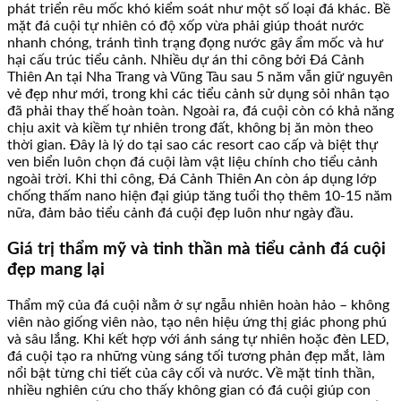
phát triển rêu mốc khó kiểm soát như một số loại đá khác. Bề
mặt đá cuội tự nhiên có độ xốp vừa phải giúp thoát nước
nhanh chóng, tránh tình trạng đọng nước gây ẩm mốc và hư
hại cấu trúc tiểu cảnh. Nhiều dự án thi công bởi Đá Cảnh
Thiên An tại Nha Trang và Vũng Tàu sau 5 năm vẫn giữ nguyên
vẻ đẹp như mới, trong khi các tiểu cảnh sử dụng sỏi nhân tạo
đã phải thay thế hoàn toàn. Ngoài ra, đá cuội còn có khả năng
chịu axit và kiềm tự nhiên trong đất, không bị ăn mòn theo
thời gian. Đây là lý do tại sao các resort cao cấp và biệt thự
ven biển luôn chọn đá cuội làm vật liệu chính cho tiểu cảnh
ngoài trời. Khi thi công, Đá Cảnh Thiên An còn áp dụng lớp
chống thấm nano hiện đại giúp tăng tuổi thọ thêm 10-15 năm
nữa, đảm bảo tiểu cảnh đá cuội đẹp luôn như ngày đầu.
Giá trị thẩm mỹ và tinh thần mà tiểu cảnh đá cuội
đẹp mang lại
Thẩm mỹ của đá cuội nằm ở sự ngẫu nhiên hoàn hảo – không
viên nào giống viên nào, tạo nên hiệu ứng thị giác phong phú
và sâu lắng. Khi kết hợp với ánh sáng tự nhiên hoặc đèn LED,
đá cuội tạo ra những vùng sáng tối tương phản đẹp mắt, làm
nổi bật từng chi tiết của cây cối và nước. Về mặt tinh thần,
nhiều nghiên cứu cho thấy không gian có đá cuội giúp con