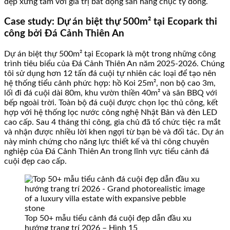
đẹp xứng tầm với giá trị bất động sản hàng chục tỷ đồng.
Case study: Dự án biệt thự 500m² tại Ecopark thi
công bởi Đá Cảnh Thiên An
Dự án biệt thự 500m² tại Ecopark là một trong những công
trình tiêu biểu của Đá Cảnh Thiên An năm 2025-2026. Chúng
tôi sử dụng hơn 12 tấn đá cuội tự nhiên các loại để tạo nên
hệ thống tiểu cảnh phức hợp: hồ Koi 25m², non bộ cao 3m,
lối đi đá cuội dài 80m, khu vườn thiền 40m² và sân BBQ với
bếp ngoài trời. Toàn bộ đá cuội được chọn lọc thủ công, kết
hợp với hệ thống lọc nước công nghệ Nhật Bản và đèn LED
cao cấp. Sau 4 tháng thi công, gia chủ đã tổ chức tiệc ra mắt
và nhận được nhiều lời khen ngợi từ bạn bè và đối tác. Dự án
này minh chứng cho năng lực thiết kế và thi công chuyên
nghiệp của Đá Cảnh Thiên An trong lĩnh vực tiểu cảnh đá
cuội đẹp cao cấp.
Top 50+ mẫu tiểu cảnh đá cuội đẹp dẫn đầu xu
hướng trang trí 2026 – Hình 15