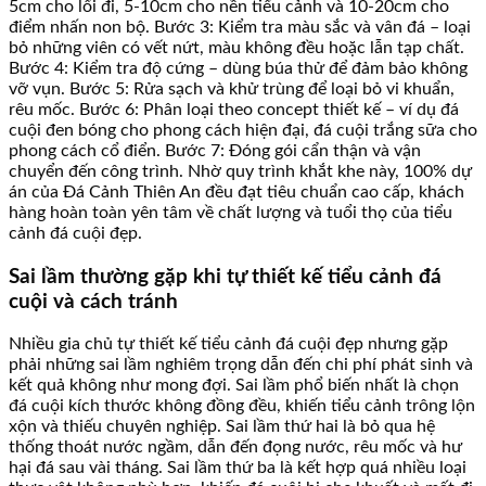
5cm cho lối đi, 5-10cm cho nền tiểu cảnh và 10-20cm cho
điểm nhấn non bộ. Bước 3: Kiểm tra màu sắc và vân đá – loại
bỏ những viên có vết nứt, màu không đều hoặc lẫn tạp chất.
Bước 4: Kiểm tra độ cứng – dùng búa thử để đảm bảo không
vỡ vụn. Bước 5: Rửa sạch và khử trùng để loại bỏ vi khuẩn,
rêu mốc. Bước 6: Phân loại theo concept thiết kế – ví dụ đá
cuội đen bóng cho phong cách hiện đại, đá cuội trắng sữa cho
phong cách cổ điển. Bước 7: Đóng gói cẩn thận và vận
chuyển đến công trình. Nhờ quy trình khắt khe này, 100% dự
án của Đá Cảnh Thiên An đều đạt tiêu chuẩn cao cấp, khách
hàng hoàn toàn yên tâm về chất lượng và tuổi thọ của tiểu
cảnh đá cuội đẹp.
Sai lầm thường gặp khi tự thiết kế tiểu cảnh đá
cuội và cách tránh
Nhiều gia chủ tự thiết kế tiểu cảnh đá cuội đẹp nhưng gặp
phải những sai lầm nghiêm trọng dẫn đến chi phí phát sinh và
kết quả không như mong đợi. Sai lầm phổ biến nhất là chọn
đá cuội kích thước không đồng đều, khiến tiểu cảnh trông lộn
xộn và thiếu chuyên nghiệp. Sai lầm thứ hai là bỏ qua hệ
thống thoát nước ngầm, dẫn đến đọng nước, rêu mốc và hư
hại đá sau vài tháng. Sai lầm thứ ba là kết hợp quá nhiều loại