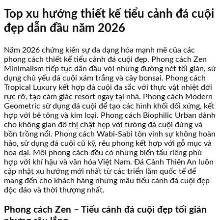
Top xu hướng thiết kế tiểu cảnh đá cuội
đẹp dẫn đầu năm 2026
Năm 2026 chứng kiến sự đa dạng hóa mạnh mẽ của các
phong cách thiết kế tiểu cảnh đá cuội đẹp. Phong cách Zen
Minimalism tiếp tục dẫn đầu với những đường nét tối giản, sử
dụng chủ yếu đá cuội xám trắng và cây bonsai. Phong cách
Tropical Luxury kết hợp đá cuội đa sắc với thực vật nhiệt đới
rực rỡ, tạo cảm giác resort ngay tại nhà. Phong cách Modern
Geometric sử dụng đá cuội để tạo các hình khối đối xứng, kết
hợp với bê tông và kim loại. Phong cách Biophilic Urban dành
cho không gian đô thị chật hẹp với tường đá cuội đứng và
bồn trồng nổi. Phong cách Wabi-Sabi tôn vinh sự không hoàn
hảo, sử dụng đá cuội cũ kỹ, rêu phong kết hợp với gỗ mục và
hoa dại. Mỗi phong cách đều có những biến tấu riêng phù
hợp với khí hậu và văn hóa Việt Nam. Đá Cảnh Thiên An luôn
cập nhật xu hướng mới nhất từ các triển lãm quốc tế để
mang đến cho khách hàng những mẫu tiểu cảnh đá cuội đẹp
độc đáo và thời thượng nhất.
Phong cách Zen – Tiểu cảnh đá cuội đẹp tối giản