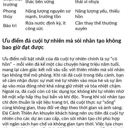
thác bền vững
thải vi nhựa
trường
Phong
Năng lượng nguyên sơ
Năng lượng yếu, thiếu
thủy
mạnh, trường tồn
hồn
Rửa nước định kỳ, ít
Cần thay thế thường
Bảo trì
công sức
xuyên
Ưu điểm đá cuội tự nhiên mà sỏi nhân tạo không
bao giờ đạt được
Ưu điểm nổi bật nhất của đá cuội tự nhiên chính là sự “có
hồn” – mỗi viên đá kể một câu chuyện hàng triệu năm tuổi,
mang lại cảm giác kết nối sâu sắc với thiên nhiên mà sỏi nhân
tạo không thể mô phỏng. Khi rải đá cuội trong tiểu cảnh, bạn
sẽ cảm nhận được sự mát mẻ tự nhiên vào mùa hè và sự ấm
áp vào mùa đông nhờ khả năng giữ nhiệt và tỏa nhiệt chậm.
Ngoài ra, đá cuội còn có tác dụng lọc không khí tự nhiên nhờ
bề mặt xốp hấp thụ bụi bẩn và khí độc. Trong khi sỏi nhân tạo
chỉ đơn thuần là vật liệu trang trí, đá cuội thực sự “sống”
cùng không gian, thay đổi vẻ đẹp theo thời gian và ánh sáng.
Đá Cảnh Thiên An khuyên khách hàng nên ưu tiên đá cuội tự
nhiên cho các dự án cao cấp, còn sỏi nhân tạo chỉ phù hợp
với ngân sách hạn chế và không gian tạm thời. Việc lựa chọn