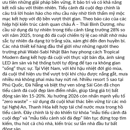
ưu tiên những giải pháp bền vững, ít bảo trì và có khả năng
kết nối sâu với thiên nhiên. Tiểu cảnh đá cuội đẹp chính là
câu trả lời hoàn hảo cho nhu cầu này nhờ tính thẩm mỹ mộc
mạc kết hợp với độ bền vượt thời gian. Theo báo cáo của các
hiệp hội kiến trúc cảnh quan châu Á – Thái Bình Dương, nhu
cầu sử dụng đá tự nhiên trong tiểu cảnh tăng trưởng 28% so
với năm 2025, trong đó đá cuội chiếm tỷ lệ cao nhất nhờ màu
sắc tự nhiên đa dạng từ trắng sữa, xám ghi đến đen huyền bí.
Các nhà thiết kế hàng đầu thế giới như những người theo
trường phái Wabi-Sabi Nhật Bản hay phong cách Tropical
Modern đang kết hợp đá cuội với thực vật bản địa, ánh sáng
LED âm sàn và hệ thống tưới tự động để tạo ra không gian
“sống” thực sự. Tại Việt Nam, với khí hậu nhiệt đới gió mùa,
đá cuội thể hiện ưu thế vượt trội khi chịu được nắng gắt, mưa
nhiều mà không phai màu hay nứt nẻ. Nhiều resort 5 sao tại
Phú Quốc, Đà Nẵng và biệt thự ven sông Sài Gòn đã chọn
tiểu cảnh đá cuội đẹp làm điểm nhấn, giúp tăng giá trị bất
động sản lên 15-20%. Xu hướng 2026 còn nhấn mạnh yếu tố
“zero waste” – sử dụng đá cuội khai thác bền vững từ các mỏ
tại Nghệ An, Thanh Hóa kết hợp tái chế nước mưa trong hồ
tiểu cảnh. Đây chính là lý do khiến từ khóa “mẫu tiểu cảnh đá
cuội đẹp” và “mẫu tiểu cảnh sỏi đá đẹp” liên tục đứng top tìm
kiếm, thu hút cả chủ nhà, kiến trúc sư lẫn nhà đầu tư bất
động sản.