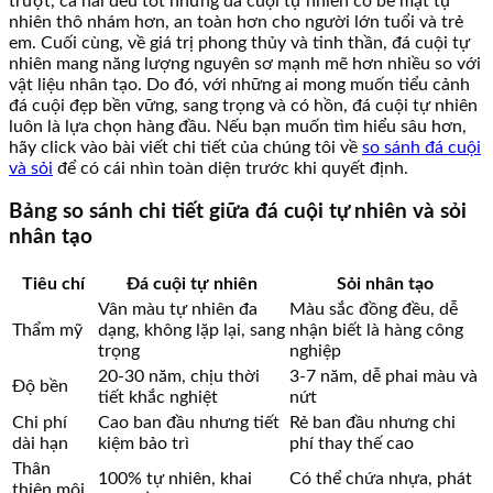
trượt, cả hai đều tốt nhưng đá cuội tự nhiên có bề mặt tự
nhiên thô nhám hơn, an toàn hơn cho người lớn tuổi và trẻ
em. Cuối cùng, về giá trị phong thủy và tinh thần, đá cuội tự
nhiên mang năng lượng nguyên sơ mạnh mẽ hơn nhiều so với
vật liệu nhân tạo. Do đó, với những ai mong muốn tiểu cảnh
đá cuội đẹp bền vững, sang trọng và có hồn, đá cuội tự nhiên
luôn là lựa chọn hàng đầu. Nếu bạn muốn tìm hiểu sâu hơn,
hãy click vào bài viết chi tiết của chúng tôi về
so sánh đá cuội
và sỏi
để có cái nhìn toàn diện trước khi quyết định.
Bảng so sánh chi tiết giữa đá cuội tự nhiên và sỏi
nhân tạo
Tiêu chí
Đá cuội tự nhiên
Sỏi nhân tạo
Vân màu tự nhiên đa
Màu sắc đồng đều, dễ
Thẩm mỹ
dạng, không lặp lại, sang
nhận biết là hàng công
trọng
nghiệp
20-30 năm, chịu thời
3-7 năm, dễ phai màu và
Độ bền
tiết khắc nghiệt
nứt
Chi phí
Cao ban đầu nhưng tiết
Rẻ ban đầu nhưng chi
dài hạn
kiệm bảo trì
phí thay thế cao
Thân
100% tự nhiên, khai
Có thể chứa nhựa, phát
thiện môi