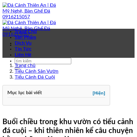
Bỏ
qua
nội
dung
Trang Chủ
Sản Phẩm
Dịch Vụ
Tin Tức
Liên Hệ
Trang chủ
Tiểu Cảnh Sân Vườn
Tiểu Cảnh Đá Cuội
Mục lục bài viết
[Hiện]
Buổi chiều trong khu vườn có tiểu cảnh
đá cuội – khi thiên nhiên kể câu chuyện