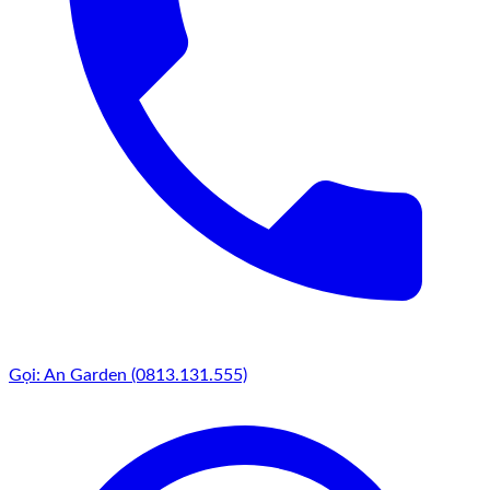
nhỏ. Ở phong cách này, đá cuội không giữ vai trò chủ đạo mà
trở thành lớp nền, lớp phủ mặt đất quanh gốc cây, tạo ranh
giới giữa các khu vực trồng cây khác nhau, hoặc lấp đầy
những khoảng trống giữa các bồn cây. Khi nhìn từ trên cao,
sân vườn hiện lên như một bức tranh tự nhiên với sự đan xen
giữa xanh mát của cây lá và trắng xám của đá cuội – hài hòa,
cân đối và đầy sức sống.
Tiểu cảnh dạng này thường thấy trong những góc sân vườn
biệt thự, nơi gia chủ muốn tạo một khu vực nghỉ ngơi ngoài
trời mà vẫn giữ được nét gọn gàng, sạch sẽ. Đá cuội phủ mặt
đất quanh gốc cây giúp giữ ẩm cho rễ, hạn chế cỏ dại mọc
xen, đồng thời tạo lớp cách nhiệt bảo vệ đất trong những
ngày nắng nóng. Đó là sự kết hợp hoàn hảo giữa thẩm mỹ và
công năng – một tiểu cảnh vừa đẹp vừa có ích.
Gọi: An Garden (0813.131.555)
Tiểu Cảnh Đá Cuội - Hình 9