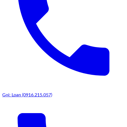
xám đậm đến xám nhạt, xen kẽ vài viên trắng hoặc nâu đỏ để
tạo điểm nhấn. Dọc hai bên bờ suối, người ta trồng cỏ lá
gừng, dương xỉ, cỏ nhật hoặc các loại cây bụi thấp để tạo cảm
giác tự nhiên và hoang dã.
Tiểu Cảnh Đá Cuội - Hình 8
Giải pháp suối khô đặc biệt phù hợp với những sân vườn
không có hệ thống cấp thoát nước phức tạp. Không cần bơm,
không cần lọc, không lo rêu mốc – tiểu cảnh suối khô mang
lại vẻ đẹp của dòng nước mà hoàn toàn không tốn chi phí vận
hành. Đồng thời, hệ thống đá cuội còn đóng vai trò thoát
nước mưa tự nhiên cho khu vườn, biến một tiểu cảnh trang
trí thành giải pháp cảnh quan có công năng thực sự.
Gọi: Loan (0916.215.057)
Tiểu cảnh đá cuội kết hợp cây xanh – hơi thở của
rừng giữa phố
Một phong cách khác đang rất được ưa chuộng là tiểu cảnh
đá cuội kết hợp với cây xanh theo dạng vườn nhiệt đới thu