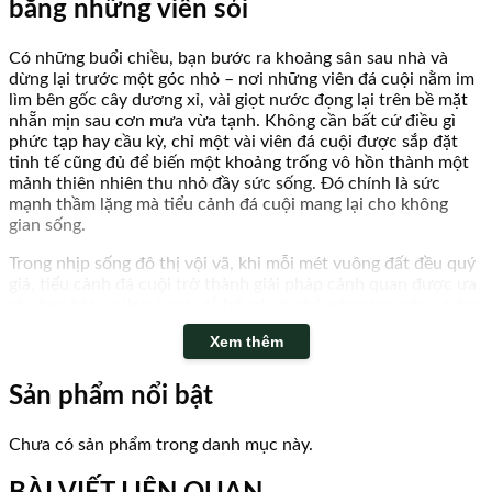
bằng những viên sỏi
Có những buổi chiều, bạn bước ra khoảng sân sau nhà và
dừng lại trước một góc nhỏ – nơi những viên đá cuội nằm im
lìm bên gốc cây dương xỉ, vài giọt nước đọng lại trên bề mặt
nhẵn mịn sau cơn mưa vừa tạnh. Không cần bất cứ điều gì
phức tạp hay cầu kỳ, chỉ một vài viên đá cuội được sắp đặt
tinh tế cũng đủ để biến một khoảng trống vô hồn thành một
mảnh thiên nhiên thu nhỏ đầy sức sống. Đó chính là sức
mạnh thầm lặng mà tiểu cảnh đá cuội mang lại cho không
gian sống.
Trong nhịp sống đô thị vội vã, khi mỗi mét vuông đất đều quý
giá, tiểu cảnh đá cuội trở thành giải pháp cảnh quan được ưa
chuộng bởi sự linh hoạt, dễ bố trí, và khả năng tạo nên vẻ đẹp
tự nhiên mà không đòi hỏi quá nhiều diện tích hay chi phí bảo
Xem thêm
dưỡng. Từ những khu biệt thự rộng lớn đến ban công chung
cư nhỏ xinh, từ lối đi sân vườn đến góc thiền tĩnh lặng – tiểu
cảnh đá cuội luôn tìm được chỗ đứng riêng của mình.
Sản phẩm nổi bật
Chưa có sản phẩm trong danh mục này.
Tiểu Cảnh Đá Cuội - Hình 1