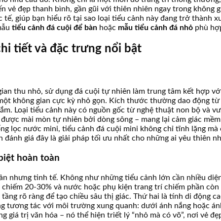
n vẻ đẹp thanh bình, gần gũi với thiên nhiên ngay trong không g
hực tế, giúp bạn hiểu rõ tại sao loại tiểu cảnh này đang trở thà
 mẫu
tiểu cảnh đá cuội để bàn
hoặc
mẫu tiểu cảnh đá nhỏ
phù hợp
hi tiết và đặc trưng nổi bật
i
gian thu nhỏ, sử dụng đá cuội tự nhiên làm trung tâm kết hợp vớ
g một không gian cực kỳ nhỏ gọn. Kích thước thường dao động từ
tắm. Loại tiểu cảnh này có nguồn gốc từ nghệ thuật non bộ và 
n được mài mòn tự nhiên bởi dòng sông – mang lại cảm giác mềm m
g lọc nước mini, tiểu cảnh đá cuội mini không chỉ tĩnh lặng mà
n đánh giá đây là giải pháp tối ưu nhất cho những ai yêu thiên 
 biệt hoàn toàn
giản nhưng tinh tế. Không như những tiểu cảnh lớn cần nhiều diệ
nh chiếm 20-30% và nước hoặc phụ kiện trang trí chiếm phần còn
tầng rõ ràng để tạo chiều sâu thị giác. Thứ hai là tính di động 
g tương tác với môi trường xung quanh: dưới ánh nắng hoặc ánh
 giá trị văn hóa – nó thể hiện triết lý “nhỏ mà có võ”, nơi vẻ đ