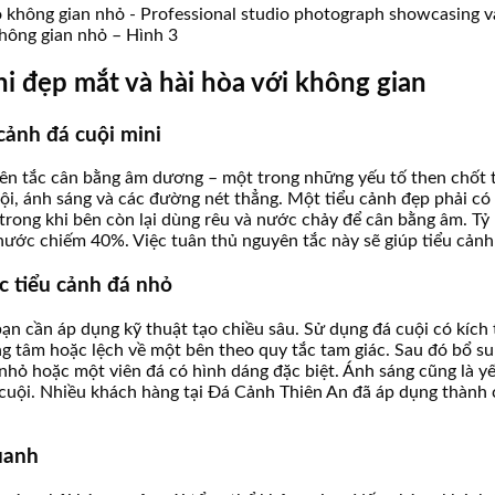
không gian nhỏ – Hình 3
ni đẹp mắt và hài hòa với không gian
cảnh đá cuội mini
uyên tắc cân bằng âm dương – một trong những yếu tố then chốt
 ánh sáng và các đường nét thẳng. Một tiểu cảnh đẹp phải có sự
ong khi bên còn lại dùng rêu và nước chảy để cân bằng âm. Tỷ 
ước chiếm 40%. Việc tuân thủ nguyên tắc này sẽ giúp tiểu cảnh 
c tiểu cảnh đá nhỏ
bạn cần áp dụng kỹ thuật tạo chiều sâu. Sử dụng đá cuội có kích
rung tâm hoặc lệch về một bên theo quy tắc tam giác. Sau đó bổ 
nhỏ hoặc một viên đá có hình dáng đặc biệt. Ánh sáng cũng là y
á cuội. Nhiều khách hàng tại Đá Cảnh Thiên An đã áp dụng thành
uanh