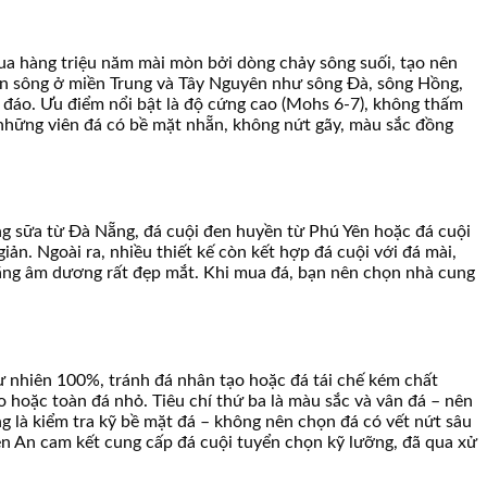
qua hàng triệu năm mài mòn bởi dòng chảy sông suối, tạo nên
con sông ở miền Trung và Tây Nguyên như sông Đà, sông Hồng,
 đáo. Ưu điểm nổi bật là độ cứng cao (Mohs 6-7), không thấm
n những viên đá có bề mặt nhẵn, không nứt gãy, màu sắc đồng
ng sữa từ Đà Nẵng, đá cuội đen huyền từ Phú Yên hoặc đá cuội
ản. Ngoài ra, nhiều thiết kế còn kết hợp đá cuội với đá mài,
 bằng âm dương rất đẹp mắt. Khi mua đá, bạn nên chọn nhà cung
tự nhiên 100%, tránh đá nhân tạo hoặc đá tái chế kém chất
o hoặc toàn đá nhỏ. Tiêu chí thứ ba là màu sắc và vân đá – nên
ng là kiểm tra kỹ bề mặt đá – không nên chọn đá có vết nứt sâu
n An cam kết cung cấp đá cuội tuyển chọn kỹ lưỡng, đã qua xử