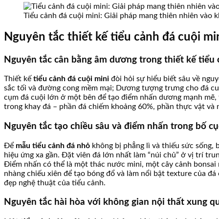
Tiểu cảnh đá cuội mini: Giải pháp mang thiên nhiên vào 
Nguyên tắc thiết kế tiểu cảnh đá cuội mi
Nguyên tắc cân bằng âm dương trong thiết kế tiểu 
Thiết kế
tiểu cảnh đá cuội mini
đòi hỏi sự hiểu biết sâu về ng
sắc tối và đường cong mềm mại; Dương tượng trưng cho đá cuội,
cụm đá cuội lớn ở một bên để tạo điểm nhấn dương mạnh mẽ, tr
trong khay đá – phần đá chiếm khoảng 60%, phần thực vật và n
Nguyên tắc tạo chiều sâu và điểm nhấn trong bố cụ
Để
mẫu tiểu cảnh đá nhỏ
không bị phẳng lì và thiếu sức sống, 
hiệu ứng xa gần. Đặt viên đá lớn nhất làm “núi chủ” ở vị trí t
Điểm nhấn có thể là một thác nước mini, một cây cảnh bonsai 
nhàng chiếu xiên để tạo bóng đổ và làm nổi bật texture của đ
đẹp nghệ thuật của tiểu cảnh.
Nguyên tắc hài hòa với không gian nội thất xung q