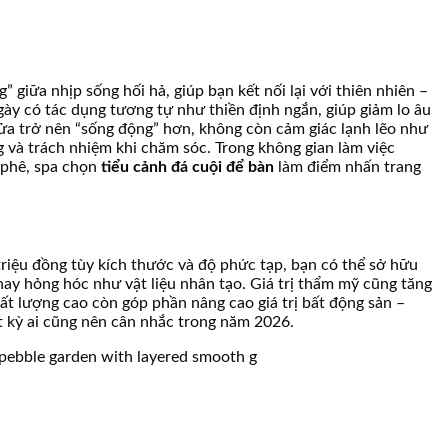
 giữa nhịp sống hối hả, giúp bạn kết nối lại với thiên nhiên –
gày có tác dụng tương tự như thiền định ngắn, giúp giảm lo âu
ửa trở nên “sống động” hơn, không còn cảm giác lạnh lẽo như
ng và trách nhiệm khi chăm sóc. Trong không gian làm việc
à phê, spa chọn
tiểu cảnh đá cuội để bàn
làm điểm nhấn trang
8 triệu đồng tùy kích thước và độ phức tạp, bạn có thể sở hữu
ay hỏng hóc như vật liệu nhân tạo. Giá trị thẩm mỹ cũng tăng
chất lượng cao còn góp phần nâng cao giá trị bất động sản –
t kỳ ai cũng nên cân nhắc trong năm 2026.