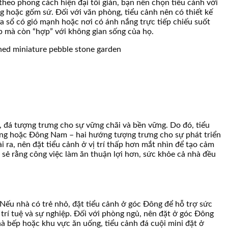
eo phong cách hiện đại tối giản, bạn nên chọn tiểu cảnh với
g hoặc gốm sứ. Đối với văn phòng, tiểu cảnh nên có thiết kế
cửa sổ có gió mạnh hoặc nơi có ánh nắng trực tiếp chiếu suốt
p mà còn “hợp” với không gian sống của họ.
, đá tượng trưng cho sự vững chãi và bền vững. Do đó, tiểu
g Đông hoặc Đông Nam – hai hướng tượng trưng cho sự phát triển
ra, nên đặt tiểu cảnh ở vị trí thấp hơn mắt nhìn để tạo cảm
 sẻ rằng công việc làm ăn thuận lợi hơn, sức khỏe cả nhà đều
Nếu nhà có trẻ nhỏ, đặt tiểu cảnh ở góc Đông để hỗ trợ sức
 trí tuệ và sự nghiệp. Đối với phòng ngủ, nên đặt ở góc Đông
à bếp hoặc khu vực ăn uống, tiểu cảnh đá cuội mini đặt ở