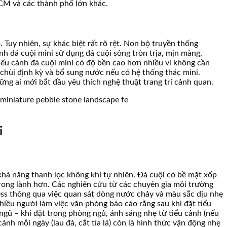
CM và các thành phố lớn khác.
 Tuy nhiên, sự khác biệt rất rõ rệt. Non bộ truyền thống
nh đá cuội mini sử dụng đá cuội sông tròn trịa, mịn màng,
tiểu cảnh đá cuội mini có độ bền cao hơn nhiều vì không cần
u chùi định kỳ và bổ sung nước nếu có hệ thống thác mini.
g ai mới bắt đầu yêu thích nghệ thuật trang trí cảnh quan.
i
khả năng thanh lọc không khí tự nhiên. Đá cuội có bề mặt xốp
 trong lành hơn. Các nghiên cứu từ các chuyên gia môi trường
ess thông qua việc quan sát dòng nước chảy và màu sắc dịu nhẹ
hiều người làm việc văn phòng báo cáo rằng sau khi đặt tiểu
c ngủ – khi đặt trong phòng ngủ, ánh sáng nhẹ từ tiểu cảnh (nếu
nh mỗi ngày (lau đá, cắt tỉa lá) còn là hình thức vận động nhẹ