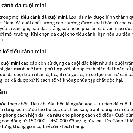
 cảnh đá cuội mini
t trong mọi
tiểu cảnh đá cuội mini
. Loại đá này được hình thành 
Việt Nam, đá cuội chất lượng cao thường được khai thác từ các 
ếu là xám ghi, nâu đất, trắng sữa hoặc pha lẫn các vân màu độc
với môi trường. Khi chọn đá cuội cho tiểu cảnh, bạn nên ưu tiê
ục.
t kế tiểu cảnh mini
 cuội mini
cao cấp còn sử dụng đá cuội đặc biệt như đá cuội trắ
ị giác mạnh mẽ hơn, phù hợp với phong cách hiện đại hoặc tối gi
í dụ, đá cuội tròn nhẵn đặt cạnh đá góc cạnh sẽ tạo nên sự cân
, đá đã được xử lý sạch sẽ và không chứa tạp chất độc hại.
sắm
ước then chốt. Tiêu chí đầu tiên là nguồn gốc – ưu tiên đá cuội 
đa dạng kích cỡ để tạo bố cục có chiều sâu, tránh dùng toàn đá t
ho phong cách hiện đại, đá nâu cho phong cách cổ điển). Cuối cù
 dao động từ 150.000 – 450.000 đồng/kg tùy loại. Đá Cảnh Thiê
 từng không gian cụ thể của khách hàng.