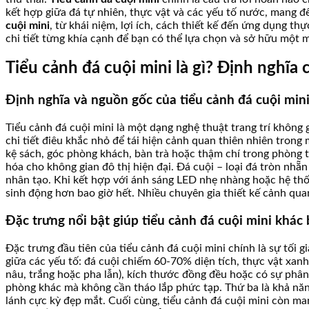
kết hợp giữa đá tự nhiên, thực vật và các yếu tố nước, mang đế
cuội mini
, từ khái niệm, lợi ích, cách thiết kế đến ứng dụng t
chi tiết từng khía cạnh để bạn có thể lựa chọn và sở hữu một
Tiểu cảnh đá cuội mini là gì? Định nghĩa c
Định nghĩa và nguồn gốc của tiểu cảnh đá cuội min
Tiểu cảnh đá cuội mini là một dạng nghệ thuật trang trí không 
chi tiết điêu khắc nhỏ để tái hiện cảnh quan thiên nhiên tron
kệ sách, góc phòng khách, bàn trà hoặc thậm chí trong phòng 
hóa cho không gian đô thị hiện đại. Đá cuội – loại đá tròn nhẵ
nhân tạo. Khi kết hợp với ánh sáng LED nhẹ nhàng hoặc hệ thốn
sinh động hơn bao giờ hết. Nhiều chuyên gia thiết kế cảnh qua
Đặc trưng nổi bật giúp tiểu cảnh đá cuội mini khác
Đặc trưng đầu tiên của tiểu cảnh đá cuội mini chính là sự tối 
giữa các yếu tố: đá cuội chiếm 60-70% diện tích, thực vật xa
nâu, trắng hoặc pha lẫn), kích thước đồng đều hoặc có sự phân 
phòng khác mà không cần tháo lắp phức tạp. Thứ ba là khả năn
lánh cực kỳ đẹp mắt. Cuối cùng, tiểu cảnh đá cuội mini còn mang