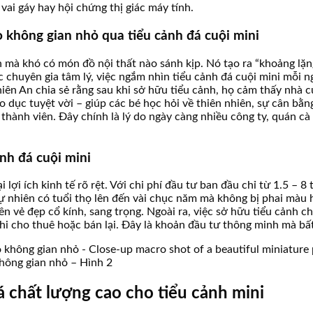
ai gáy hay hội chứng thị giác máy tính.
ào không gian nhỏ qua tiểu cảnh đá cuội mini
n mà khó có món đồ nội thất nào sánh kịp. Nó tạo ra “khoảng lặng”
 chuyên gia tâm lý, việc ngắm nhìn tiểu cảnh đá cuội mini mỗi n
ên An chia sẻ rằng sau khi sở hữu tiểu cảnh, họ cảm thấy nhà c
áo dục tuyệt vời – giúp các bé học hỏi về thiên nhiên, sự cân bằ
 thành viên. Đây chính là lý do ngày càng nhiều công ty, quán c
ảnh đá cuội mini
 lợi ích kinh tế rõ rệt. Với chi phí đầu tư ban đầu chỉ từ 1.5 – 
 nhiên có tuổi thọ lên đến vài chục năm mà không bị phai màu h
nên vẻ đẹp cổ kính, sang trọng. Ngoài ra, việc sở hữu tiểu cảnh 
hi cho thuê hoặc bán lại. Đây là khoản đầu tư thông minh mà bấ
không gian nhỏ – Hình 2
á chất lượng cao cho tiểu cảnh mini