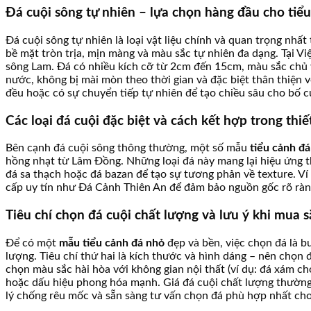
Đá cuội sông tự nhiên – lựa chọn hàng đầu cho tiểu
Đá cuội sông tự nhiên là loại vật liệu chính và quan trọng nhấ
bề mặt tròn trịa, mịn màng và màu sắc tự nhiên đa dạng. Tại 
sông Lam. Đá có nhiều kích cỡ từ 2cm đến 15cm, màu sắc chủ y
nước, không bị mài mòn theo thời gian và đặc biệt thân thiện 
đều hoặc có sự chuyển tiếp tự nhiên để tạo chiều sâu cho bố c
Các loại đá cuội đặc biệt và cách kết hợp trong thiế
Bên cạnh đá cuội sông thông thường, một số mẫu
tiểu cảnh đá
hồng nhạt từ Lâm Đồng. Những loại đá này mang lại hiệu ứng th
đá sa thạch hoặc đá bazan để tạo sự tương phản về texture. V
cấp uy tín như Đá Cảnh Thiên An để đảm bảo nguồn gốc rõ ràng
Tiêu chí chọn đá cuội chất lượng và lưu ý khi mua 
Để có một
mẫu tiểu cảnh đá nhỏ
đẹp và bền, việc chọn đá là b
lượng. Tiêu chí thứ hai là kích thước và hình dáng – nên chọn 
chọn màu sắc hài hòa với không gian nội thất (ví dụ: đá xám c
hoặc dấu hiệu phong hóa mạnh. Giá đá cuội chất lượng thường
lý chống rêu mốc và sẵn sàng tư vấn chọn đá phù hợp nhất cho