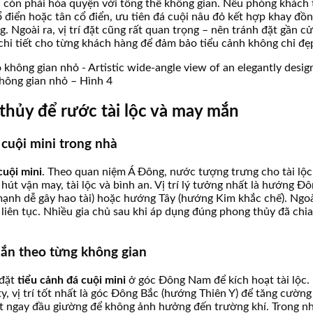
còn phải hòa quyện với tổng thể không gian. Nếu phòng khách th
ổ điển hoặc tân cổ điển, ưu tiên đá cuội nâu đỏ kết hợp khay đồn
g. Ngoài ra, vị trí đặt cũng rất quan trọng – nên tránh đặt gần 
chi tiết cho từng khách hàng để đảm bảo tiểu cảnh không chỉ đẹ
không gian nhỏ – Hình 4
 thủy để rước tài lộc và may mắn
 cuội mini trong nhà
cuội mini
. Theo quan niệm Á Đông, nước tượng trưng cho tài lộc
u hút vận may, tài lộc và bình an. Vị trí lý tưởng nhất là hướn
ạnh dễ gây hao tài) hoặc hướng Tây (hướng Kim khắc chế). Ngoài 
liên tục. Nhiều gia chủ sau khi áp dụng đúng phong thủy đã chia
 mắn theo từng không gian
 đặt
tiểu cảnh đá cuội mini
ở góc Đông Nam để kích hoạt tài lộc. 
, vị trí tốt nhất là góc Đông Bắc (hướng Thiên Y) để tăng cường
ặt ngay đầu giường để không ảnh hưởng đến trường khí. Trong nh