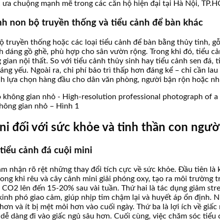
ưa chuộng mạnh mẽ trong các căn hộ hiện đại tại Hà Nội, TP.H
ảnh non bộ truyền thống và tiểu cảnh để bàn khác
truyền thống hoặc các loại tiểu cảnh để bàn bằng thủy tinh, gỗ.
h dáng gồ ghề, phù hợp cho sân vườn rộng. Trong khi đó, tiểu cả
gian nội thất. So với tiểu cảnh thủy sinh hay tiểu cảnh sen đá, 
ng yếu. Ngoài ra, chi phí bảo trì thấp hơn đáng kể – chỉ cần la
h lựa chọn hàng đầu cho dân văn phòng, người bận rộn hoặc nhữn
không gian nhỏ – Hình 1
ini đối với sức khỏe và tinh thần con ngườ
tiểu cảnh đá cuội mini
m nhận rõ rệt những thay đổi tích cực về sức khỏe. Đầu tiên là 
rong khi rêu và cây cảnh mini giải phóng oxy, tạo ra môi trường
ộ CO2 lên đến 15-20% sau vài tuần. Thứ hai là tác dụng giảm str
inh phó giao cảm, giúp nhịp tim chậm lại và huyết áp ổn định. N
hơn và ít bị mệt mỏi hơn vào cuối ngày. Thứ ba là lợi ích về giấ
ễ dàng đi vào giấc ngủ sâu hơn. Cuối cùng, việc chăm sóc tiểu cả