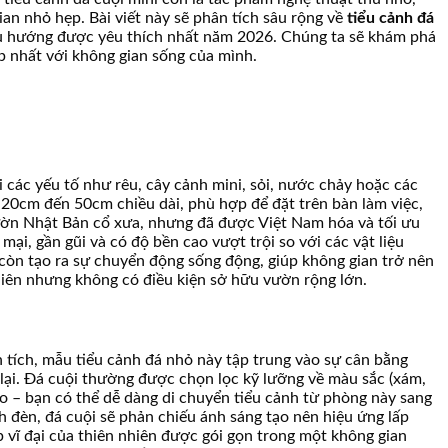
ian nhỏ hẹp. Bài viết này sẽ phân tích sâu rộng về
tiểu cảnh đá
nh xu hướng được yêu thích nhất năm 2026. Chúng ta sẽ khám phá
 nhất với không gian sống của mình.
i các yếu tố như rêu, cây cảnh mini, sỏi, nước chảy hoặc các
 20cm đến 50cm chiều dài, phù hợp để đặt trên bàn làm việc,
vườn Nhật Bản cổ xưa, nhưng đã được Việt Nam hóa và tối ưu
ại, gần gũi và có độ bền cao vượt trội so với các vật liệu
 còn tạo ra sự chuyển động sống động, giúp không gian trở nên
nhiên nhưng không có điều kiện sở hữu vườn rộng lớn.
n tích, mẫu tiểu cảnh đá nhỏ này tập trung vào sự cân bằng
 lại. Đá cuội thường được chọn lọc kỹ lưỡng về màu sắc (xám,
cao – bạn có thể dễ dàng di chuyển tiểu cảnh từ phòng này sang
 đèn, đá cuội sẽ phản chiếu ánh sáng tạo nên hiệu ứng lấp
ẹp vĩ đại của thiên nhiên được gói gọn trong một không gian