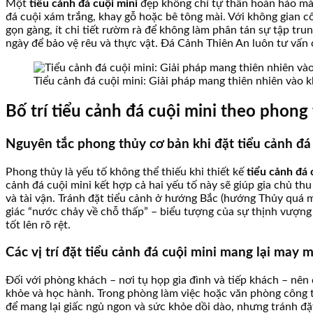
Một
tiểu cảnh đá cuội mini
đẹp không chỉ tự thân hoàn hảo mà 
đá cuội xám trắng, khay gỗ hoặc bê tông mài. Với không gian c
gọn gàng, ít chi tiết rườm rà để không làm phân tán sự tập trun
ngày để bảo vệ rêu và thực vật. Đá Cảnh Thiên An luôn tư vấn 
Tiểu cảnh đá cuội mini: Giải pháp mang thiên nhiên vào 
Bố trí tiểu cảnh đá cuội mini theo phong
Nguyên tắc phong thủy cơ bản khi đặt tiểu cảnh đá
Phong thủy là yếu tố không thể thiếu khi thiết kế
tiểu cảnh đá 
cảnh đá cuội mini kết hợp cả hai yếu tố này sẽ giúp gia chủ th
và tài vận. Tránh đặt tiểu cảnh ở hướng Bắc (hướng Thủy quá m
giác “nước chảy về chỗ thấp” – biểu tượng của sự thịnh vượng 
tốt lên rõ rệt.
Các vị trí đặt tiểu cảnh đá cuội mini mang lại may
Đối với phòng khách – nơi tụ họp gia đình và tiếp khách – nên
khỏe và học hành. Trong phòng làm việc hoặc văn phòng công ty
để mang lại giấc ngủ ngon và sức khỏe dồi dào, nhưng tránh đ