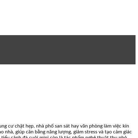
ung cư chật hẹp, nhà phố san sát hay văn phòng làm việc kín
ào nhà, giúp cân bằng năng lượng, giảm stress và tạo cảm giác
 tiểu cảnh đá cuội mini còn là tác phẩm nghệ thuật thu nhỏ,