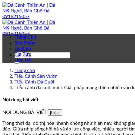
Bỏ
qua
nội
dung
Trang Chủ
Sản Phẩm
Dịch Vụ
Tin Tức
Liên Hệ
Trang chủ
Tiểu Cảnh Sân Vườn
Tiểu Cảnh Đá Cuội
Tiểu cảnh đá cuội mini: Giải pháp mang thiên nhiên vào 
Nội dung bài viết
NỘI DUNG BÀI VIẾT
[hiện]
Trong thời đại đô thị hóa nhanh chóng như hiện nay, không gi
đáo. Giữa nhịp sống hối hả và áp lực công việc, nhiều người t
thư thái.
Tiểu cảnh đá cuội mini
chính là câu trả lời hoàn hảo 