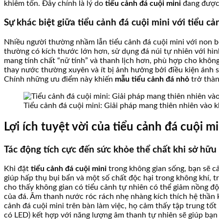
khiêm tốn. Đây chính là lý do
tiểu cảnh đá cuội mini
đang được 
Sự khác biệt giữa tiểu cảnh đá cuội mini với tiểu c
Nhiều người thường nhầm lẫn tiểu cảnh đá cuội mini với non bộ 
thường có kích thước lớn hơn, sử dụng đá núi tự nhiên với hìn
mang tính chất “nữ tính” và thanh lịch hơn, phù hợp cho không 
thay nước thường xuyên và ít bị ảnh hưởng bởi điều kiện ánh sá
Chính những ưu điểm này khiến
mẫu tiểu cảnh đá nhỏ
trở thàn
Tiểu cảnh đá cuội mini: Giải pháp mang thiên nhiên vào 
Lợi ích tuyệt vời của tiểu cảnh đá cuội m
Tác động tích cực đến sức khỏe thể chất khi sở hữu 
Khi đặt
tiểu cảnh đá cuội mini
trong không gian sống, bạn sẽ cả
giúp hấp thụ bụi bẩn và một số chất độc hại trong không khí, t
cho thấy không gian có tiểu cảnh tự nhiên có thể giảm nồng đ
của đá. Âm thanh nước róc rách nhẹ nhàng kích thích hệ thần k
cảnh đá cuội mini trên bàn làm việc, họ cảm thấy tập trung tốt 
có LED) kết hợp với năng lượng âm thanh tự nhiên sẽ giúp bạn d