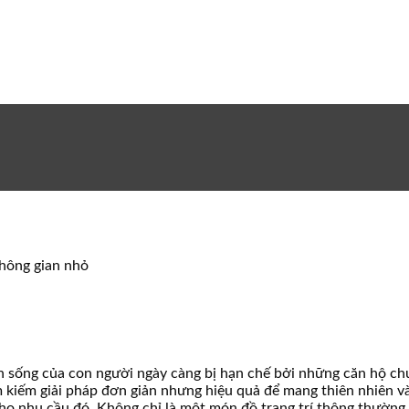
không gian nhỏ
an sống của con người ngày càng bị hạn chế bởi những căn hộ ch
ìm kiếm giải pháp đơn giản nhưng hiệu quả để mang thiên nhiên v
cho nhu cầu đó. Không chỉ là một món đồ trang trí thông thường,