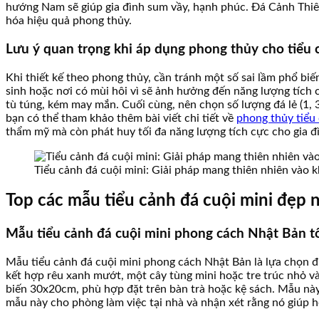
hướng Nam sẽ giúp gia đình sum vầy, hạnh phúc. Đá Cảnh Thiên
hóa hiệu quả phong thủy.
Lưu ý quan trọng khi áp dụng phong thủy cho tiểu 
Khi thiết kế theo phong thủy, cần tránh một số sai lầm phổ biế
sinh hoặc nơi có mùi hôi vì sẽ ảnh hưởng đến năng lượng tích
tù túng, kém may mắn. Cuối cùng, nên chọn số lượng đá lẻ (1, 3
bạn có thể tham khảo thêm bài viết chi tiết về
phong thủy tiểu
thẩm mỹ mà còn phát huy tối đa năng lượng tích cực cho gia đ
Tiểu cảnh đá cuội mini: Giải pháp mang thiên nhiên vào 
Top các mẫu tiểu cảnh đá cuội mini đẹp 
Mẫu tiểu cảnh đá cuội mini phong cách Nhật Bản tố
Mẫu tiểu cảnh đá cuội mini phong cách Nhật Bản là lựa chọn đ
kết hợp rêu xanh mướt, một cây tùng mini hoặc tre trúc nhỏ 
biến 30x20cm, phù hợp đặt trên bàn trà hoặc kệ sách. Mẫu nà
mẫu này cho phòng làm việc tại nhà và nhận xét rằng nó giúp họ