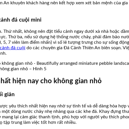
 An khuyên khách hàng nên kết hợp xem xét bản mệnh của gia ch
cảnh đá cuội mini
n. Thứ nhất, không nên đặt tiểu cảnh ngay dưới xà nhà hoặc dầm 
 cực. Thứ ba, nếu sử dụng hệ thống nước chảy, phải đảm bảo nướ
, 5, 7 viên làm điểm nhấn) vì số lẻ tượng trưng cho sự sống động
 cảnh đá cuội
do các chuyên gia Đá Cảnh Thiên An biên soạn. Việ
ình.
không gian nhỏ – Hình 5
nhất hiện nay cho không gian nhỏ
i giản
ược yêu thích nhất hiện nay nhờ sự tinh tế và dễ dàng hòa hợp 
và một dòng nước chảy nhẹ nhàng qua các khe đá. Khay đựng th
y mang lại cảm giác thanh tịnh, phù hợp với người yêu thích p
 tập trung làm việc tốt hơn rất nhiều.