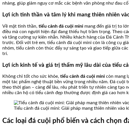
nhàng, giúp giảm nguy cơ mắc các bệnh văn phòng như đau cổ v
Lợi ích tinh thần và tâm lý khi mang thiên nhiên v
Về mặt tinh thần,
tiểu cảnh đá cuội mini
mang đến giá trị to lớ
điều mà con người hiện đại đang thiếu hụt trầm trọng. Theo các
và tăng cường sự kiên nhẫn. Nhiều khách hàng của Đá Cảnh Thi
trước. Đối với trẻ em, tiểu cảnh đá cuội mini còn là công cụ gi
nhóm, tiểu cảnh còn thúc đẩy sự sáng tạo và giao tiếp giữa các
trí.
Lợi ích kinh tế và giá trị thẩm mỹ lâu dài của tiểu c
Không chỉ tốt cho sức khỏe,
tiểu cảnh đá cuội mini
còn mang lại
một tác phẩm nghệ thuật bền vững trong nhiều năm. Đá cuội tự
theo thời gian – càng để lâu, rêu phát triển tự nhiên càng tạo 
nhiều căn hộ có tiểu cảnh đẹp thường được định giá cao hơn k
Tiểu cảnh đá cuội mini: Giải pháp mang thiên nhiên vào 
Các loại đá cuội phổ biến và cách chọn đ