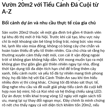
Vườn 20m2 với Tiểu Cảnh Đá Cuội từ
A-Z
Bối cảnh dự án và nhu cầu thực tế của gia chủ
Sân vườn 20m2 thuộc về một gia đình trẻ gồm 4 thành viên
tại khu đô thị mới ở Hà Nội. Trước khi cải tạo, khu vực này
chỉ là một khoảng sân bê tông trống trải, nóng bức vào mùa
hè, lạnh lẽo vào mùa đông, không có bóng cây che chắn và
hoàn toàn thiếu đi yếu tố thiên nhiên. Gia chủ chia sẻ rằng họ
thường xuyên cảm thấy mệt mỏi, con cái ít vận động ngoài
trời vì không gian không hấp dẫn. Với mong muốn tạo ra một
không gian thư giãn gần gũi thiên nhiên ngay tại nhà, đồng
thời tận dụng tối đa diện tích hạn chế để trồng thêm cây
xanh, tiểu cảnh nước và yếu tố đá tự nhiên mang tính phong
thủy, họ đã liên hệ với Đá Cảnh Thiên An sau khi tìm hiểu
nhiều đơn vị thi công khác. Chúng tôi đã khảo sát thực tế,
lắng nghe nhu cầu và đề xuất giải pháp tiểu cảnh đá cuội kết
hợp non bộ mini, hồ cá Koi nhỏ và hệ thống chiếu sáng LED.
Dự án được triển khai trong vòng 12 ngày với ngân sách tối
ưu, mang lại sự thay đổi ngoạn mục. Đây chính là minh chứng
rõ nét cho thấy ngay cả với diện tích khiêm tốn 20m2, nếu