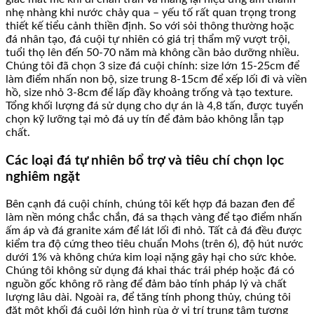
nhẹ nhàng khi nước chảy qua – yếu tố rất quan trọng trong
thiết kế tiểu cảnh thiền định. So với sỏi thông thường hoặc
đá nhân tạo, đá cuội tự nhiên có giá trị thẩm mỹ vượt trội,
tuổi thọ lên đến 50-70 năm mà không cần bảo dưỡng nhiều.
Chúng tôi đã chọn 3 size đá cuội chính: size lớn 15-25cm để
làm điểm nhấn non bộ, size trung 8-15cm để xếp lối đi và viền
hồ, size nhỏ 3-8cm để lấp đầy khoảng trống và tạo texture.
Tổng khối lượng đá sử dụng cho dự án là 4,8 tấn, được tuyển
chọn kỹ lưỡng tại mỏ đá uy tín để đảm bảo không lẫn tạp
chất.
Các loại đá tự nhiên bổ trợ và tiêu chí chọn lọc
nghiêm ngặt
Bên cạnh đá cuội chính, chúng tôi kết hợp đá bazan đen để
làm nền móng chắc chắn, đá sa thạch vàng để tạo điểm nhấn
ấm áp và đá granite xám để lát lối đi nhỏ. Tất cả đá đều được
kiểm tra độ cứng theo tiêu chuẩn Mohs (trên 6), độ hút nước
dưới 1% và không chứa kim loại nặng gây hại cho sức khỏe.
Chúng tôi không sử dụng đá khai thác trái phép hoặc đá có
nguồn gốc không rõ ràng để đảm bảo tính pháp lý và chất
lượng lâu dài. Ngoài ra, để tăng tính phong thủy, chúng tôi
đặt một khối đá cuội lớn hình rùa ở vị trí trung tâm tượng