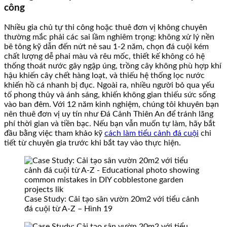
công
Nhiều gia chủ tự thi công hoặc thuê đơn vị không chuyên
thường mắc phải các sai lầm nghiêm trọng: không xử lý nền
bê tông kỹ dẫn đến nứt nẻ sau 1-2 năm, chọn đá cuội kém
chất lượng dễ phai màu và rêu mốc, thiết kế không có hệ
thống thoát nước gây ngập úng, trồng cây không phù hợp khí
hậu khiến cây chết hàng loạt, và thiếu hệ thống lọc nước
khiến hồ cá nhanh bị đục. Ngoài ra, nhiều người bỏ qua yếu
tố phong thủy và ánh sáng, khiến không gian thiếu sức sống
vào ban đêm. Với 12 năm kinh nghiệm, chúng tôi khuyên bạn
nên thuê đơn vị uy tín như Đá Cảnh Thiên An để tránh lãng
phí thời gian và tiền bạc. Nếu bạn vẫn muốn tự làm, hãy bắt
đầu bằng việc tham khảo kỹ
cách làm tiểu cảnh đá cuội
chi
tiết từ chuyên gia trước khi bắt tay vào thực hiện.
Case Study: Cải tạo sân vườn 20m2 với tiểu cảnh
đá cuội từ A-Z – Hình 19