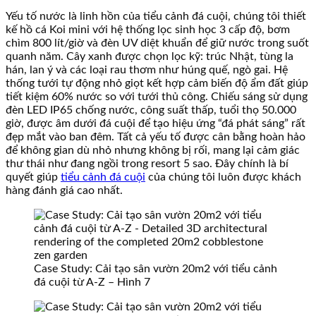
Yếu tố nước là linh hồn của tiểu cảnh đá cuội, chúng tôi thiết
kế hồ cá Koi mini với hệ thống lọc sinh học 3 cấp độ, bơm
chìm 800 lít/giờ và đèn UV diệt khuẩn để giữ nước trong suốt
quanh năm. Cây xanh được chọn lọc kỹ: trúc Nhật, tùng la
hán, lan ý và các loại rau thơm như húng quế, ngò gai. Hệ
thống tưới tự động nhỏ giọt kết hợp cảm biến độ ẩm đất giúp
tiết kiệm 60% nước so với tưới thủ công. Chiếu sáng sử dụng
đèn LED IP65 chống nước, công suất thấp, tuổi thọ 50.000
giờ, được âm dưới đá cuội để tạo hiệu ứng “đá phát sáng” rất
đẹp mắt vào ban đêm. Tất cả yếu tố được cân bằng hoàn hảo
để không gian dù nhỏ nhưng không bị rối, mang lại cảm giác
thư thái như đang ngồi trong resort 5 sao. Đây chính là bí
quyết giúp
tiểu cảnh đá cuội
của chúng tôi luôn được khách
hàng đánh giá cao nhất.
Case Study: Cải tạo sân vườn 20m2 với tiểu cảnh
đá cuội từ A-Z – Hình 7