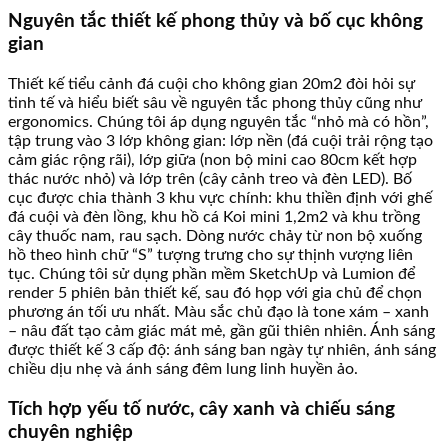
Nguyên tắc thiết kế phong thủy và bố cục không
gian
Thiết kế tiểu cảnh đá cuội cho không gian 20m2 đòi hỏi sự
tinh tế và hiểu biết sâu về nguyên tắc phong thủy cũng như
ergonomics. Chúng tôi áp dụng nguyên tắc “nhỏ mà có hồn”,
tập trung vào 3 lớp không gian: lớp nền (đá cuội trải rộng tạo
cảm giác rộng rãi), lớp giữa (non bộ mini cao 80cm kết hợp
thác nước nhỏ) và lớp trên (cây cảnh treo và đèn LED). Bố
cục được chia thành 3 khu vực chính: khu thiền định với ghế
đá cuội và đèn lồng, khu hồ cá Koi mini 1,2m2 và khu trồng
cây thuốc nam, rau sạch. Dòng nước chảy từ non bộ xuống
hồ theo hình chữ “S” tượng trưng cho sự thịnh vượng liên
tục. Chúng tôi sử dụng phần mềm SketchUp và Lumion để
render 5 phiên bản thiết kế, sau đó họp với gia chủ để chọn
phương án tối ưu nhất. Màu sắc chủ đạo là tone xám – xanh
– nâu đất tạo cảm giác mát mẻ, gần gũi thiên nhiên. Ánh sáng
được thiết kế 3 cấp độ: ánh sáng ban ngày tự nhiên, ánh sáng
chiều dịu nhẹ và ánh sáng đêm lung linh huyền ảo.
Tích hợp yếu tố nước, cây xanh và chiếu sáng
chuyên nghiệp