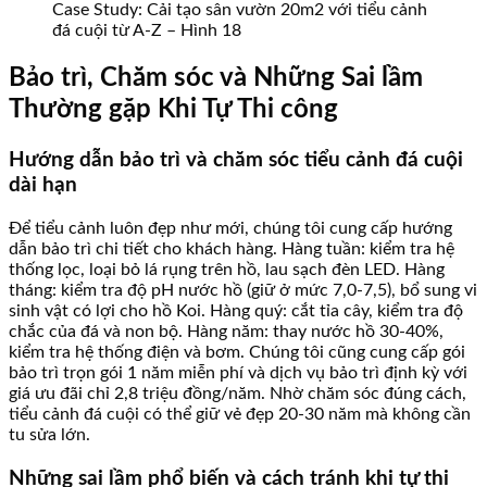
Case Study: Cải tạo sân vườn 20m2 với tiểu cảnh
đá cuội từ A-Z – Hình 18
Bảo trì, Chăm sóc và Những Sai lầm
Thường gặp Khi Tự Thi công
Hướng dẫn bảo trì và chăm sóc tiểu cảnh đá cuội
dài hạn
Để tiểu cảnh luôn đẹp như mới, chúng tôi cung cấp hướng
dẫn bảo trì chi tiết cho khách hàng. Hàng tuần: kiểm tra hệ
thống lọc, loại bỏ lá rụng trên hồ, lau sạch đèn LED. Hàng
tháng: kiểm tra độ pH nước hồ (giữ ở mức 7,0-7,5), bổ sung vi
sinh vật có lợi cho hồ Koi. Hàng quý: cắt tỉa cây, kiểm tra độ
chắc của đá và non bộ. Hàng năm: thay nước hồ 30-40%,
kiểm tra hệ thống điện và bơm. Chúng tôi cũng cung cấp gói
bảo trì trọn gói 1 năm miễn phí và dịch vụ bảo trì định kỳ với
giá ưu đãi chỉ 2,8 triệu đồng/năm. Nhờ chăm sóc đúng cách,
tiểu cảnh đá cuội có thể giữ vẻ đẹp 20-30 năm mà không cần
tu sửa lớn.
Những sai lầm phổ biến và cách tránh khi tự thi