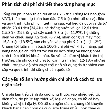
Phân tích chi phí chi tiết theo từng hạng mục
Tổng chi phí hoàn thiện dự án là 82,5 triệu đồng (đã bao gồm
VAT), thấp hơn dự toán ban đầu 7,5 triệu nhờ tối ưu vật liệu
và quy trình. Chi phí chi tiết như sau: vật liệu đá cuội và đá tự
nhiên 28,4 triệu (34,4%), hệ thống nước và lọc 12,6 triệu
(15,3%), đất trồng và cây xanh 9,8 triệu (11,9%), hệ thống
điện và chiếu sáng 7,2 triệu (8,7%), nhân công và máy móc
15,3 triệu (18,5%), vận chuyển và phụ phí 9,2 triệu (11,2%).
Chúng tôi luôn minh bạch 100% chi phí với khách hàng, gửi
bảng báo giá chi tiết trước khi ký hợp đồng và không phát
sinh thêm bất kỳ khoản nào. So với các đơn vị khác trên thị
trường, chi phí của chúng tôi cạnh tranh hơn 12-18% nhưng
chất lượng và độ bền vượt trội nhờ sử dụng đá tự nhiên cao
cấp và quy trình thi công chuẩn quốc tế.
Các yếu tố ảnh hưởng đến chi phí và cách tối ưu
ngân sách
Chi phí làm tiểu cảnh đá cuội phụ thuộc vào nhiều yếu tố:
diện tích, độ phức tạp thiết kế, loại đá chọn, có hồ cá hay
không và vị trí địa lý. Để tối ưu ngân sách, chúng tôi khuyên
khách hàng nên chọn đá cuội size trung nhiều hơn thay vì