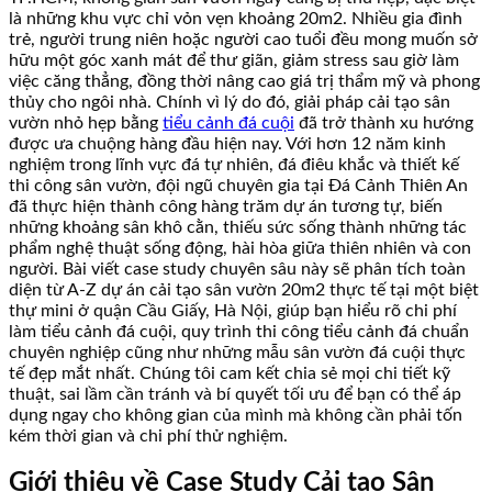
là những khu vực chỉ vỏn vẹn khoảng 20m2. Nhiều gia đình
trẻ, người trung niên hoặc người cao tuổi đều mong muốn sở
hữu một góc xanh mát để thư giãn, giảm stress sau giờ làm
việc căng thẳng, đồng thời nâng cao giá trị thẩm mỹ và phong
thủy cho ngôi nhà. Chính vì lý do đó, giải pháp cải tạo sân
vườn nhỏ hẹp bằng
tiểu cảnh đá cuội
đã trở thành xu hướng
được ưa chuộng hàng đầu hiện nay. Với hơn 12 năm kinh
nghiệm trong lĩnh vực đá tự nhiên, đá điêu khắc và thiết kế
thi công sân vườn, đội ngũ chuyên gia tại Đá Cảnh Thiên An
đã thực hiện thành công hàng trăm dự án tương tự, biến
những khoảng sân khô cằn, thiếu sức sống thành những tác
phẩm nghệ thuật sống động, hài hòa giữa thiên nhiên và con
người. Bài viết case study chuyên sâu này sẽ phân tích toàn
diện từ A-Z dự án cải tạo sân vườn 20m2 thực tế tại một biệt
thự mini ở quận Cầu Giấy, Hà Nội, giúp bạn hiểu rõ chi phí
làm tiểu cảnh đá cuội, quy trình thi công tiểu cảnh đá chuẩn
chuyên nghiệp cũng như những mẫu sân vườn đá cuội thực
tế đẹp mắt nhất. Chúng tôi cam kết chia sẻ mọi chi tiết kỹ
thuật, sai lầm cần tránh và bí quyết tối ưu để bạn có thể áp
dụng ngay cho không gian của mình mà không cần phải tốn
kém thời gian và chi phí thử nghiệm.
Giới thiệu về Case Study Cải tạo Sân