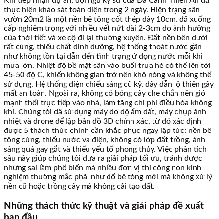
Khi tiếp nhận dự án, đội ngũ kỹ sư của Đá Cảnh Thiên An đã
thực hiện khảo sát toàn diện trong 2 ngày. Hiện trạng sân
vườn 20m2 là một nền bê tông cốt thép dày 10cm, đã xuống
cấp nghiêm trọng với nhiều vết nứt dài 2-3cm do ảnh hưởng
của thời tiết và xe cộ đi lại thường xuyên. Đất nền bên dưới
rất cứng, thiếu chất dinh dưỡng, hệ thống thoát nước gần
như không tồn tại dẫn đến tình trạng ứ đọng nước mỗi khi
mưa lớn. Nhiệt độ bề mặt sân vào buổi trưa hè có thể lên tới
45-50 độ C, khiến không gian trở nên khô nóng và không thể
sử dụng. Hệ thống điện chiếu sáng cũ kỹ, dây dẫn lộ thiên gây
mất an toàn. Ngoài ra, không có bóng cây che chắn nên gió
mạnh thổi trực tiếp vào nhà, làm tăng chi phí điều hòa không
khí. Chúng tôi đã sử dụng máy đo độ ẩm đất, máy chụp ảnh
nhiệt và drone để lập bản đồ 3D chính xác, từ đó xác định
được 5 thách thức chính cần khắc phục ngay lập tức: nền bê
tông cứng, thiếu nước và điện, không có lớp đất trồng, ánh
sáng quá gay gắt và thiếu yếu tố phong thủy. Việc phân tích
sâu này giúp chúng tôi đưa ra giải pháp tối ưu, tránh được
những sai lầm phổ biến mà nhiều đơn vị thi công non kinh
nghiệm thường mắc phải như đổ bê tông mới mà không xử lý
nền cũ hoặc trồng cây mà không cải tạo đất.
Những thách thức kỹ thuật và giải pháp đề xuất
ban đầu