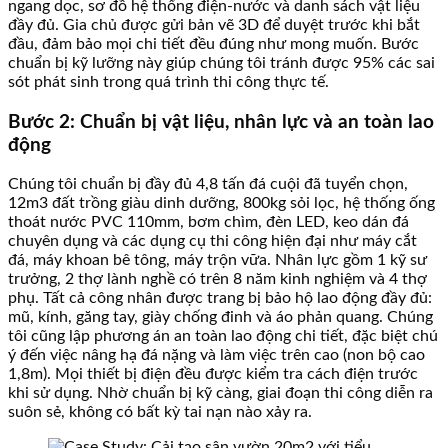
ngang dọc, sơ đồ hệ thống điện-nước và danh sách vật liệu
đầy đủ. Gia chủ được gửi bản vẽ 3D để duyệt trước khi bắt
đầu, đảm bảo mọi chi tiết đều đúng như mong muốn. Bước
chuẩn bị kỹ lưỡng này giúp chúng tôi tránh được 95% các sai
sót phát sinh trong quá trình thi công thực tế.
Bước 2: Chuẩn bị vật liệu, nhân lực và an toàn lao
động
Chúng tôi chuẩn bị đầy đủ 4,8 tấn đá cuội đã tuyển chọn,
12m3 đất trồng giàu dinh dưỡng, 800kg sỏi lọc, hệ thống ống
thoát nước PVC 110mm, bơm chìm, đèn LED, keo dán đá
chuyên dụng và các dụng cụ thi công hiện đại như máy cắt
đá, máy khoan bê tông, máy trộn vữa. Nhân lực gồm 1 kỹ sư
trưởng, 2 thợ lành nghề có trên 8 năm kinh nghiệm và 4 thợ
phụ. Tất cả công nhân được trang bị bảo hộ lao động đầy đủ:
mũ, kính, găng tay, giày chống đinh và áo phản quang. Chúng
tôi cũng lập phương án an toàn lao động chi tiết, đặc biệt chú
ý đến việc nâng hạ đá nặng và làm việc trên cao (non bộ cao
1,8m). Mọi thiết bị điện đều được kiểm tra cách điện trước
khi sử dụng. Nhờ chuẩn bị kỹ càng, giai đoạn thi công diễn ra
suôn sẻ, không có bất kỳ tai nạn nào xảy ra.