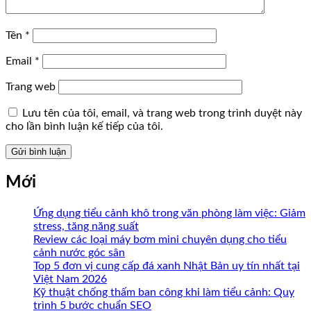
Tên
*
Email
*
Trang web
Lưu tên của tôi, email, và trang web trong trình duyệt này
cho lần bình luận kế tiếp của tôi.
Mới
Ứng dụng tiểu cảnh khô trong văn phòng làm việc: Giảm
stress, tăng năng suất
Review các loại máy bơm mini chuyên dụng cho tiểu
cảnh nước góc sân
Top 5 đơn vị cung cấp đá xanh Nhật Bản uy tín nhất tại
Việt Nam 2026
Kỹ thuật chống thấm ban công khi làm tiểu cảnh: Quy
trình 5 bước chuẩn SEO