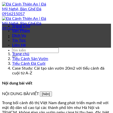
Bỏ
qua
nội
dung
Trang Chủ
Sản Phẩm
Dịch Vụ
Tin Tức
Liên Hệ
Trang chủ
Tiểu Cảnh Sân Vườn
Tiểu Cảnh Đá Cuội
Case Study: Cải tạo sân vườn 20m2 với tiểu cảnh đá
cuội từ A-Z
Nội dung bài viết
NỘI DUNG BÀI VIẾT
[hiện]
Trong bối cảnh đô thị Việt Nam đang phát triển mạnh mẽ với
mật độ dân số cao tại các thành phố lớn như Hà Nội và
TP.HCM, không gian sân vườn ngày càng bị thu hẹp, đặc biệt