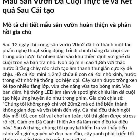
Mẫu Sân Vườn Đá Cuội Thực tế và Kết
quả Sau Cải tạo
Mô tả chi tiết mẫu sân vườn hoàn thiện và phản
hồi gia chủ
Sau 12 ngày thi công, sân vườn 20m2 đã trở thành một tác
phẩm nghệ thuật sống động. Lối đi chính bằng đá cuội size
trung uốn lượn tự nhiên dẫn vào khu thiền định với ghế đá
cuội tròn và bàn trà nhỏ. Non bộ mini cao 1,8m với thác
nước 3 tầng chảy róc rách tạo âm thanh thư giãn cực kỳ dễ
chịu. Hồ cá Koi mini 1,2m2 chứa 8 con cá Koi nhỏ xinh, nước
trong vắt nhờ hệ thống lọc hiện đại. Cây xanh được trồng xen
kẽ tạo nhiều tầng lớp, vừa che nắng vừa tạo bóng mát. Vào
ban đêm, hệ thống LED âm sàn và spotlight chiếu lên đá cuội
tạo hiệu ứng huyền ảo như trong phim. Gia chủ chia sẻ:
“Chúng tôi không ngờ chỉ với 20m2 mà có thể biến thành
không gian đẹp và yên bình đến vậy. Cả nhà đều thích ngồi
đây mỗi tối, con cái vui chơi an toàn, tôi thì giảm được stress
rõ rệt. Cảm ơn Đá Cảnh Thiên An đã làm nên điều kỳ diệu
này.” Sau 6 tháng, chúng tôi quay lại kiểm tra và thấy tiểu
cảnh vẫn giữ nguyên vẻ đẹp ban đầu, cây xanh phát triển tốt,
không có dấu hiệu rêu mốc hay nứt nẻ.