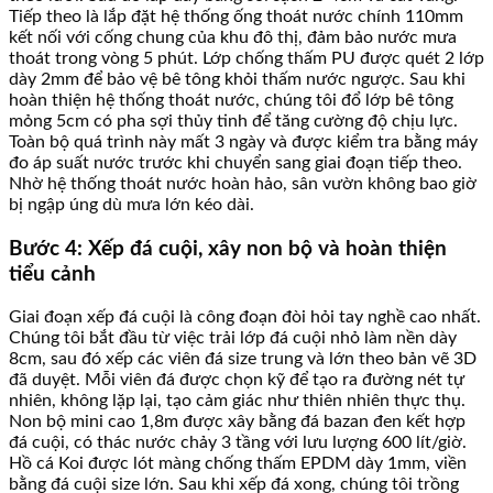
Tiếp theo là lắp đặt hệ thống ống thoát nước chính 110mm
kết nối với cống chung của khu đô thị, đảm bảo nước mưa
thoát trong vòng 5 phút. Lớp chống thấm PU được quét 2 lớp
dày 2mm để bảo vệ bê tông khỏi thấm nước ngược. Sau khi
hoàn thiện hệ thống thoát nước, chúng tôi đổ lớp bê tông
mỏng 5cm có pha sợi thủy tinh để tăng cường độ chịu lực.
Toàn bộ quá trình này mất 3 ngày và được kiểm tra bằng máy
đo áp suất nước trước khi chuyển sang giai đoạn tiếp theo.
Nhờ hệ thống thoát nước hoàn hảo, sân vườn không bao giờ
bị ngập úng dù mưa lớn kéo dài.
Bước 4: Xếp đá cuội, xây non bộ và hoàn thiện
tiểu cảnh
Giai đoạn xếp đá cuội là công đoạn đòi hỏi tay nghề cao nhất.
Chúng tôi bắt đầu từ việc trải lớp đá cuội nhỏ làm nền dày
8cm, sau đó xếp các viên đá size trung và lớn theo bản vẽ 3D
đã duyệt. Mỗi viên đá được chọn kỹ để tạo ra đường nét tự
nhiên, không lặp lại, tạo cảm giác như thiên nhiên thực thụ.
Non bộ mini cao 1,8m được xây bằng đá bazan đen kết hợp
đá cuội, có thác nước chảy 3 tầng với lưu lượng 600 lít/giờ.
Hồ cá Koi được lót màng chống thấm EPDM dày 1mm, viền
bằng đá cuội size lớn. Sau khi xếp đá xong, chúng tôi trồng