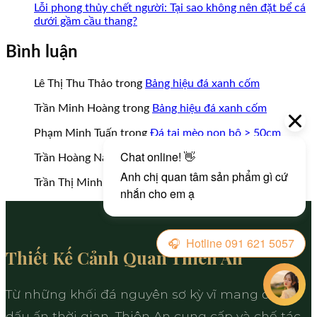
Lỗi phong thủy chết người: Tại sao không nên đặt bể cá
dưới gầm cầu thang?
Bình luận
Lê Thị Thu Thảo
trong
Bảng hiệu đá xanh cốm
Trần Minh Hoàng
trong
Bảng hiệu đá xanh cốm
Phạm Minh Tuấn
trong
Đá tai mèo non bộ > 50cm
Trần Hoàng Nam
trong
Đá tai mèo non bộ > 50cm
Trần Thị Minh Thư
trong
Bảng hiệu đá lũa đen
Thiết Kế Cảnh Quan Thiên An
Từ những khối đá nguyên sơ kỳ vĩ mang đậm
dấu ấn thời gian, Thiên An cung cấp và chế tác