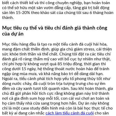
biết cách thiết kế và thi công chuyên nghiệp, bạn hoàn toàn
có thể sở hữu một sân vườn đẳng cấp, tăng giá trị bất động
sản lên 15-20% theo khảo sát của chúng tôi sau 6 tháng hoàn
thành.
Mục tiêu cụ thể và tiêu chí đánh giá thành công
của dự án
Mục tiêu hàng đầu là tạo ra một tiểu cảnh đá cuội hài hòa,
mang đậm chất thiền định, giúp gia chủ giảm stress, cải thiện
sức khỏe tinh thần và thể chất. Chúng tôi đặt ra các tiêu chí
đánh giá rõ ràng: thẩm mỹ cao với bố cục tự nhiên như thật,
chi phí hợp lý không vượt quá 85 triệu đồng, thời gian thi
công dưới 15 ngày, hệ thống thoát nước hoàn hảo để tránh
ngập úng mùa mưa, và khả năng bảo trì dễ dàng dài hạn.
Ngoài ra, tiểu cảnh phải tích hợp yếu tố phong thủy tốt như
dòng nước chảy, đá cuội tròn trịa tượng trưng cho sự êm
đềm và cây xanh tươi tốt quanh năm. Sau khi hoàn thành, gia
chủ đã gửi phản hồi tích cực rằng không gian này trở thành
nơi cả gia đình sum họp mỗi tối, con cái vui chơi an toàn và
họ cảm thấy nhà cửa sang trọng hơn hẳn. Dự án này không
chỉ là một case study điển hình mà còn là bài học thực tế cho
bất kỳ ai đang cân nhắc
cách làm tiểu cảnh đá cuội
cho sân