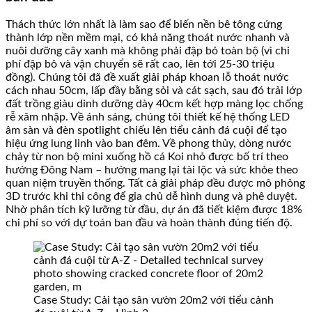
Thách thức lớn nhất là làm sao để biến nền bê tông cứng
thành lớp nền mềm mại, có khả năng thoát nước nhanh và
nuôi dưỡng cây xanh mà không phải đập bỏ toàn bộ (vì chi
phí đập bỏ và vận chuyển sẽ rất cao, lên tới 25-30 triệu
đồng). Chúng tôi đã đề xuất giải pháp khoan lỗ thoát nước
cách nhau 50cm, lấp đầy bằng sỏi và cát sạch, sau đó trải lớp
đất trồng giàu dinh dưỡng dày 40cm kết hợp màng lọc chống
rễ xâm nhập. Về ánh sáng, chúng tôi thiết kế hệ thống LED
âm sàn và đèn spotlight chiếu lên tiểu cảnh đá cuội để tạo
hiệu ứng lung linh vào ban đêm. Về phong thủy, dòng nước
chảy từ non bộ mini xuống hồ cá Koi nhỏ được bố trí theo
hướng Đông Nam – hướng mang lại tài lộc và sức khỏe theo
quan niệm truyền thống. Tất cả giải pháp đều được mô phỏng
3D trước khi thi công để gia chủ dễ hình dung và phê duyệt.
Nhờ phân tích kỹ lưỡng từ đầu, dự án đã tiết kiệm được 18%
chi phí so với dự toán ban đầu và hoàn thành đúng tiến độ.
Case Study: Cải tạo sân vườn 20m2 với tiểu cảnh