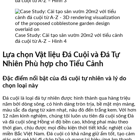
đá cuội từ A-Z – Hình 3
Case Study: Cải tạo sân vườn 20m2 với tiểu cảnh
đá cuội từ A-Z – Hình 4
Lựa chọn Vật liệu Đá Cuội và Đá Tự
Nhiên Phù hợp cho Tiểu Cảnh
Đặc điểm nổi bật của đá cuội tự nhiên và lý do
chọn loại này
Đá cuội là loại đá tự nhiên được hình thành qua hàng triệu
năm bởi dòng sông, có hình dáng tròn trịa, bề mặt mịn màng,
màu sắc đa dạng từ xám nhạt, nâu đỏ đến trắng kem. Với hơn
12 năm kinh nghiệm, chúng tôi luôn ưu tiên đá cuội sông Đà
và đá cuội sông Hồng vì độ bền cao, không phai màu theo
thời gian, chịu được mọi điều kiện thời tiết khắc nghiệt của
miền Bắc Việt Nam. Đá cuội có khả năng giữ ẩm tốt, tạo cảm
giác mát mẻ khi đi chân trần và mang lại hiệu ứng âm thanh