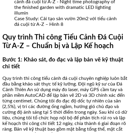
Case Study: Cải tạo sân vườn 20m2 với tiểu cảnh
đá cuội từ A-Z – Hình 8
Quy trình Thi công Tiểu Cảnh Đá Cuội
Từ A-Z – Chuẩn bị và Lập Kế hoạch
Bước 1: Khảo sát, đo đạc và lập bản vẽ kỹ thuật
chi tiết
Quy trình thi công tiểu cảnh đá cuội chuyên nghiệp luôn bắt
đầu bằng khảo sát thực tế kỹ lưỡng. Đội ngũ kỹ sư của Đá
Cảnh Thiên An sử dụng máy đo laser, máy GPS cầm tay và
phần mềm AutoCAD để lập bản vẽ 2D và 3D chính xác đến
từng centimet. Chúng tôi đo đạc độ dốc tự nhiên của sân
(2,5%), vị trí các đường ống ngầm, hướng gió chủ đạo và
cường độ ánh sáng tại 5 thời điểm trong ngày. Sau khi có dữ
liệu, chúng tôi tổ chức họp nội bộ để phân tích rủi ro và lập
kế hoạch thi công chi tiết 12 ngày, chia thành 6 giai đoạn rõ
ràng. Bản vẽ kỹ thuật bao gồm mặt bằng tổng thể, mặt cắt