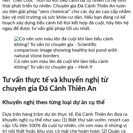
nên “chết chóc” hơn so với tiểu cảnh đá tự nhiên có hệ sinh
thái phát triển tự nhiên. Chuyên gia Đá Cảnh Thiên An luôn
ưu tiên giải pháp “zero chemical” cho các dự án cao cấp nhằm
bảo vệ môi trường và sức khỏe cư dân. Nếu bạn đang có kế
hoạch xây dựng tiểu cảnh hồ Koi kết hợp đá cuội, hãy liên hệ
ngay để được tư vấn giải pháp tối ưu nhất.
Có nên sơn màu lên đá cuội khi làm tiểu cảnh
không? Tư vấn từ chuyên gia – Hình 9
Tư vấn thực tế và khuyến nghị từ
chuyên gia Đá Cảnh Thiên An
Khuyến nghị theo từng loại dự án cụ thể
Dựa trên hàng trăm dự án thực tế, Đá Cảnh Thiên An đưa ra
khuyến nghị cụ thể như sau: (1) Biệt thự sân vườn, resort cao
cấp: Ưu tiên 100% đá cuội tự nhiên, chỉ sơn màu ở những vị
trí nội thất hoặc khu vực có mái che hoàn toàn; (2) Quán cà