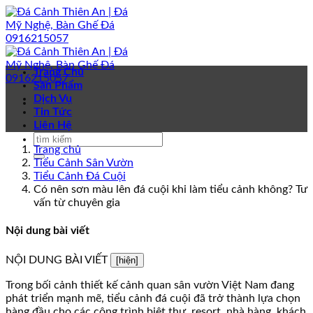
Bỏ
qua
nội
dung
Trang Chủ
Sản Phẩm
Dịch Vụ
Tin Tức
Liên Hệ
Trang chủ
Tiểu Cảnh Sân Vườn
Tiểu Cảnh Đá Cuội
Có nên sơn màu lên đá cuội khi làm tiểu cảnh không? Tư
vấn từ chuyên gia
Nội dung bài viết
NỘI DUNG BÀI VIẾT
[hiện]
Trong bối cảnh thiết kế cảnh quan sân vườn Việt Nam đang
phát triển mạnh mẽ, tiểu cảnh đá cuội đã trở thành lựa chọn
hàng đầu cho các công trình biệt thự, resort, nhà hàng, khách