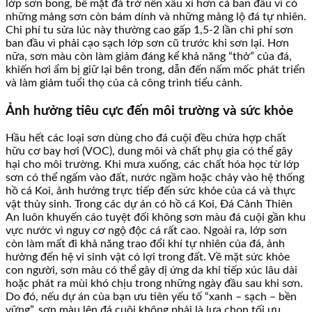
lớp sơn bong, bề mặt đá trở nên xấu xí hơn cả ban đầu vì có
những mảng sơn còn bám dính và những mảng lộ đá tự nhiên.
Chi phí tu sửa lúc này thường cao gấp 1,5-2 lần chi phí sơn
ban đầu vì phải cạo sạch lớp sơn cũ trước khi sơn lại. Hơn
nữa, sơn màu còn làm giảm đáng kể khả năng “thở” của đá,
khiến hơi ẩm bị giữ lại bên trong, dẫn đến nấm mốc phát triển
và làm giảm tuổi thọ của cả công trình tiểu cảnh.
Ảnh hưởng tiêu cực đến môi trường và sức khỏe
Hầu hết các loại sơn dùng cho đá cuội đều chứa hợp chất
hữu cơ bay hơi (VOC), dung môi và chất phụ gia có thể gây
hại cho môi trường. Khi mưa xuống, các chất hóa học từ lớp
sơn có thể ngấm vào đất, nước ngầm hoặc chảy vào hệ thống
hồ cá Koi, ảnh hưởng trực tiếp đến sức khỏe của cá và thực
vật thủy sinh. Trong các dự án có hồ cá Koi, Đá Cảnh Thiên
An luôn khuyến cáo tuyệt đối không sơn màu đá cuội gần khu
vực nước vì nguy cơ ngộ độc cá rất cao. Ngoài ra, lớp sơn
còn làm mất đi khả năng trao đổi khí tự nhiên của đá, ảnh
hưởng đến hệ vi sinh vật có lợi trong đất. Về mặt sức khỏe
con người, sơn màu có thể gây dị ứng da khi tiếp xúc lâu dài
hoặc phát ra mùi khó chịu trong những ngày đầu sau khi sơn.
Do đó, nếu dự án của bạn ưu tiên yếu tố “xanh – sạch – bền
vững”, sơn màu lên đá cuội không phải là lựa chọn tối ưu.