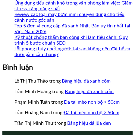
Ứng dụng tiểu cảnh khô trong văn phòng làm việc: Giảm
stress, tăng năng suất
Review các loại máy bơm mini chuyên dụng cho tiểu
cảnh nước góc sân
Top 5 đơn vị cung cấp đá xanh Nhật Bản uy tín nhất tại
Việt Nam 2026
Kỹ thuật chống thấm ban công khi làm tiểu cảnh: Quy
trình 5 bước chuẩn SEO
Lỗi phong thủy chết người: Tại sao không nên đặt bể cá
dưới gầm cầu thang?
Bình luận
Lê Thị Thu Thảo
trong
Bảng hiệu đá xanh cốm
Trần Minh Hoàng
trong
Bảng hiệu đá xanh cốm
Phạm Minh Tuấn
trong
Đá tai mèo non bộ > 50cm
Trần Hoàng Nam
trong
Đá tai mèo non bộ > 50cm
Trần Thị Minh Thư
trong
Bảng hiệu đá lũa đen