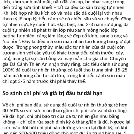
lịch, xám xanh mát mắt, nâu đất ấm áp, be nhạt sang trọng
đến trắng sữa tinh khiết – tất cả đều có sẵn trong tự nhiên.
Khi kết hợp nhiều kích cỡ và màu sắc đá cuội lại với nhau
theo tỷ lệ hợp lý, tiểu cảnh sẽ có chiều sâu và sự chuyển động
tự nhiên cực kỳ cuốn hút. Đặc biệt, sau 2-3 năm sử dụng, đá
cuội tự nhiên sẽ phát triển lớp rêu xanh mỏng hoặc lớp
patina tự nhiên, càng làm tăng vẻ đẹp cổ kính, sang trọng và
“có hồn”. Đây là điều mà sơn màu nhân tạo không bao giờ đạt
được. Trong phong thủy, màu sắc tự nhiên của đá cuội còn
tương sinh với các yếu tố khác trong tiểu cảnh (nước, cây,
lửa), mang lại sự cân bằng và may mắn cho gia chủ. Chuyên
gia Đá Cảnh Thiên An nhận thấy rằng, các tiểu cảnh sử dụng
100% đá cuội tự nhiên thường có tuổi thọ trung bình 15-25
năm mà không cần tu sửa lớn, trong khi tiểu cảnh sơn màu
chỉ đạt 3-5 năm trước khi phải thay thế.
So sánh chi phí và giá trị đầu tư dài hạn
Về chi phí ban đầu, sử dụng đá cuội tự nhiên thường rẻ hơn
30-50% so với sơn màu (bao gồm chi phí sơn và nhân công).
Về dài hạn, chi phí bảo trì của đá tự nhiên gần như bằng
không – chỉ cần rửa sạch định kỳ 6 tháng/lần là đủ. Ngược lại,
sơn màu đòi hỏi chi phí bảo dưỡng và sơn lại định kỳ, có khi
lên đến 200-300 triệu đồng cho một dự án trung bình sau 5