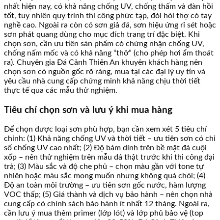
nhất hiện nay, có khả năng chống UV, chống thấm và đàn hồi
tốt, tuy nhiên quy trình thi công phức tạp, đòi hỏi thợ có tay
nghề cao. Ngoài ra còn có sơn giả đá, sơn hiệu ứng rỉ sét hoặc
sơn phát quang dùng cho mục đích trang trí đặc biệt. Khi
chọn sơn, cần ưu tiên sản phẩm có chứng nhận chống UV,
chống nấm mốc và có khả năng “thở” (cho phép hơi ẩm thoát
ra). Chuyên gia Đá Cảnh Thiên An khuyên khách hàng nên
chọn sơn có nguồn gốc rõ ràng, mua tại các đại lý uy tín và
yêu cầu nhà cung cấp chứng minh khả năng chịu thời tiết
thực tế qua các mẫu thử nghiệm.
Tiêu chí chọn sơn và lưu ý khi mua hàng
Để chọn được loại sơn phù hợp, bạn cần xem xét 5 tiêu chí
chính: (1) Khả năng chống UV và thời tiết – ưu tiên sơn có chỉ
số chống UV cao nhất; (2) Độ bám dính trên bề mặt đá cuội
xốp – nên thử nghiệm trên mẫu đá thật trước khi thi công đại
trà; (3) Màu sắc và độ che phủ – chọn màu gần với tone tự
nhiên hoặc màu sắc mong muốn nhưng không quá chói; (4)
Độ an toàn môi trường – ưu tiên sơn gốc nước, hàm lượng
VOC thấp; (5) Giá thành và dịch vụ bảo hành – nên chọn nhà
cung cấp có chính sách bảo hành ít nhất 12 tháng. Ngoài ra,
cần lưu ý mua thêm primer (lớp lót) và lớp phủ bảo vệ (top