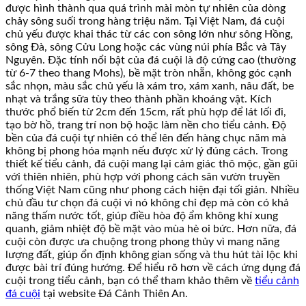
được hình thành qua quá trình mài mòn tự nhiên của dòng
chảy sông suối trong hàng triệu năm. Tại Việt Nam, đá cuội
chủ yếu được khai thác từ các con sông lớn như sông Hồng,
sông Đà, sông Cửu Long hoặc các vùng núi phía Bắc và Tây
Nguyên. Đặc tính nổi bật của đá cuội là độ cứng cao (thường
từ 6-7 theo thang Mohs), bề mặt tròn nhẵn, không góc cạnh
sắc nhọn, màu sắc chủ yếu là xám tro, xám xanh, nâu đất, be
nhạt và trắng sữa tùy theo thành phần khoáng vật. Kích
thước phổ biến từ 2cm đến 15cm, rất phù hợp để lát lối đi,
tạo bờ hồ, trang trí non bộ hoặc làm nền cho tiểu cảnh. Độ
bền của đá cuội tự nhiên có thể lên đến hàng chục năm mà
không bị phong hóa mạnh nếu được xử lý đúng cách. Trong
thiết kế tiểu cảnh, đá cuội mang lại cảm giác thô mộc, gần gũi
với thiên nhiên, phù hợp với phong cách sân vườn truyền
thống Việt Nam cũng như phong cách hiện đại tối giản. Nhiều
chủ đầu tư chọn đá cuội vì nó không chỉ đẹp mà còn có khả
năng thấm nước tốt, giúp điều hòa độ ẩm không khí xung
quanh, giảm nhiệt độ bề mặt vào mùa hè oi bức. Hơn nữa, đá
cuội còn được ưa chuộng trong phong thủy vì mang năng
lượng đất, giúp ổn định không gian sống và thu hút tài lộc khi
được bài trí đúng hướng. Để hiểu rõ hơn về cách ứng dụng đá
cuội trong tiểu cảnh, bạn có thể tham khảo thêm về
tiểu cảnh
đá cuội
tại website Đá Cảnh Thiên An.