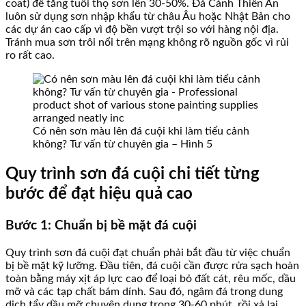
coat) để tăng tuổi thọ sơn lên 30-50%. Đá Cảnh Thiên An
luôn sử dụng sơn nhập khẩu từ châu Âu hoặc Nhật Bản cho
các dự án cao cấp vì độ bền vượt trội so với hàng nội địa.
Tránh mua sơn trôi nổi trên mạng không rõ nguồn gốc vì rủi
ro rất cao.
Có nên sơn màu lên đá cuội khi làm tiểu cảnh
không? Tư vấn từ chuyên gia – Hình 5
Quy trình sơn đá cuội chi tiết từng
bước để đạt hiệu quả cao
Bước 1: Chuẩn bị bề mặt đá cuội
Quy trình sơn đá cuội đạt chuẩn phải bắt đầu từ việc chuẩn
bị bề mặt kỹ lưỡng. Đầu tiên, đá cuội cần được rửa sạch hoàn
toàn bằng máy xịt áp lực cao để loại bỏ đất cát, rêu mốc, dầu
mỡ và các tạp chất bám dính. Sau đó, ngâm đá trong dung
dịch tẩy dầu mỡ chuyên dụng trong 30-60 phút, rồi xả lại