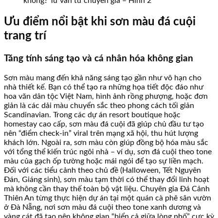
không? Tư vấn từ chuyên gia – Hình 2
Ưu điểm nổi bật khi sơn màu đá cuội
trang trí
Tăng tính sáng tạo và cá nhân hóa không gian
Sơn màu mang đến khả năng sáng tạo gần như vô hạn cho
nhà thiết kế. Bạn có thể tạo ra những họa tiết độc đáo như
hoa văn dân tộc Việt Nam, hình ảnh rồng phượng, hoặc đơn
giản là các dải màu chuyển sắc theo phong cách tối giản
Scandinavian. Trong các dự án resort boutique hoặc
homestay cao cấp, sơn màu đá cuội đã giúp chủ đầu tư tạo
nên “điểm check-in” viral trên mạng xã hội, thu hút lượng
khách lớn. Ngoài ra, sơn màu còn giúp đồng bộ hóa màu sắc
với tổng thể kiến trúc ngôi nhà – ví dụ, sơn đá cuội theo tone
màu của gạch ốp tường hoặc mái ngói để tạo sự liền mạch.
Đối với các tiểu cảnh theo chủ đề (Halloween, Tết Nguyên
Đán, Giáng sinh), sơn màu tạm thời có thể thay đổi linh hoạt
mà không cần thay thế toàn bộ vật liệu. Chuyên gia Đá Cảnh
Thiên An từng thực hiện dự án tại một quán cà phê sân vườn
ở Đà Nẵng, nơi sơn màu đá cuội theo tone xanh dương và
vàng cát đã tạo nên không gian “biển cả giữa lòng phố” cực kỳ