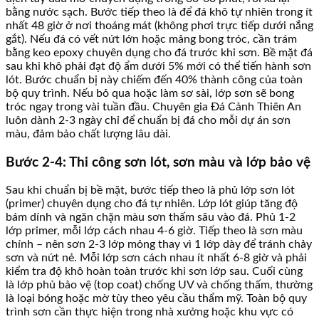
bằng nước sạch. Bước tiếp theo là để đá khô tự nhiên trong ít
nhất 48 giờ ở nơi thoáng mát (không phơi trực tiếp dưới nắng
gắt). Nếu đá có vết nứt lớn hoặc mảng bong tróc, cần trám
bằng keo epoxy chuyên dụng cho đá trước khi sơn. Bề mặt đá
sau khi khô phải đạt độ ẩm dưới 5% mới có thể tiến hành sơn
lót. Bước chuẩn bị này chiếm đến 40% thành công của toàn
bộ quy trình. Nếu bỏ qua hoặc làm sơ sài, lớp sơn sẽ bong
tróc ngay trong vài tuần đầu. Chuyên gia Đá Cảnh Thiên An
luôn dành 2-3 ngày chỉ để chuẩn bị đá cho mỗi dự án sơn
màu, đảm bảo chất lượng lâu dài.
Bước 2-4: Thi công sơn lót, sơn màu và lớp bảo vệ
Sau khi chuẩn bị bề mặt, bước tiếp theo là phủ lớp sơn lót
(primer) chuyên dụng cho đá tự nhiên. Lớp lót giúp tăng độ
bám dính và ngăn chặn màu sơn thấm sâu vào đá. Phủ 1-2
lớp primer, mỗi lớp cách nhau 4-6 giờ. Tiếp theo là sơn màu
chính – nên sơn 2-3 lớp mỏng thay vì 1 lớp dày để tránh chảy
sơn và nứt nẻ. Mỗi lớp sơn cách nhau ít nhất 6-8 giờ và phải
kiểm tra độ khô hoàn toàn trước khi sơn lớp sau. Cuối cùng
là lớp phủ bảo vệ (top coat) chống UV và chống thấm, thường
là loại bóng hoặc mờ tùy theo yêu cầu thẩm mỹ. Toàn bộ quy
trình sơn cần thực hiện trong nhà xưởng hoặc khu vực có