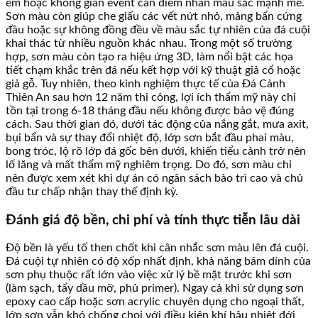
em hoặc không gian event cần điểm nhấn màu sắc mạnh mẽ.
Sơn màu còn giúp che giấu các vết nứt nhỏ, mảng bẩn cứng
đầu hoặc sự không đồng đều về màu sắc tự nhiên của đá cuội
khai thác từ nhiều nguồn khác nhau. Trong một số trường
hợp, sơn màu còn tạo ra hiệu ứng 3D, làm nổi bật các họa
tiết chạm khắc trên đá nếu kết hợp với kỹ thuật giả cổ hoặc
giả gỗ. Tuy nhiên, theo kinh nghiệm thực tế của Đá Cảnh
Thiên An sau hơn 12 năm thi công, lợi ích thẩm mỹ này chỉ
tồn tại trong 6-18 tháng đầu nếu không được bảo vệ đúng
cách. Sau thời gian đó, dưới tác động của nắng gắt, mưa axit,
bụi bẩn và sự thay đổi nhiệt độ, lớp sơn bắt đầu phai màu,
bong tróc, lộ rõ lớp đá gốc bên dưới, khiến tiểu cảnh trở nên
lố lăng và mất thẩm mỹ nghiêm trọng. Do đó, sơn màu chỉ
nên được xem xét khi dự án có ngân sách bảo trì cao và chủ
đầu tư chấp nhận thay thế định kỳ.
Đánh giá độ bền, chi phí và tính thực tiễn lâu dài
Độ bền là yếu tố then chốt khi cân nhắc sơn màu lên đá cuội.
Đá cuội tự nhiên có độ xốp nhất định, khả năng bám dính của
sơn phụ thuộc rất lớn vào việc xử lý bề mặt trước khi sơn
(làm sạch, tẩy dầu mỡ, phủ primer). Ngay cả khi sử dụng sơn
epoxy cao cấp hoặc sơn acrylic chuyên dụng cho ngoại thất,
lớp sơn vẫn khó chống chọi với điều kiện khí hậu nhiệt đới