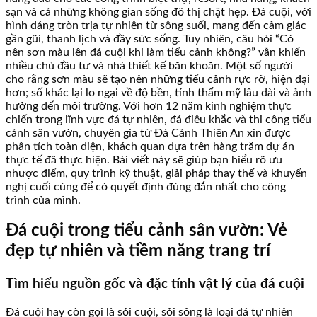
sạn và cả những không gian sống đô thị chật hẹp. Đá cuội, với
hình dáng tròn trịa tự nhiên từ sông suối, mang đến cảm giác
gần gũi, thanh lịch và đầy sức sống. Tuy nhiên, câu hỏi “Có
nên sơn màu lên đá cuội khi làm tiểu cảnh không?” vẫn khiến
nhiều chủ đầu tư và nhà thiết kế băn khoăn. Một số người
cho rằng sơn màu sẽ tạo nên những tiểu cảnh rực rỡ, hiện đại
hơn; số khác lại lo ngại về độ bền, tính thẩm mỹ lâu dài và ảnh
hưởng đến môi trường. Với hơn 12 năm kinh nghiệm thực
chiến trong lĩnh vực đá tự nhiên, đá điêu khắc và thi công tiểu
cảnh sân vườn, chuyên gia từ Đá Cảnh Thiên An xin được
phân tích toàn diện, khách quan dựa trên hàng trăm dự án
thực tế đã thực hiện. Bài viết này sẽ giúp bạn hiểu rõ ưu
nhược điểm, quy trình kỹ thuật, giải pháp thay thế và khuyến
nghị cuối cùng để có quyết định đúng đắn nhất cho công
trình của mình.
Đá cuội trong tiểu cảnh sân vườn: Vẻ
đẹp tự nhiên và tiềm năng trang trí
Tìm hiểu nguồn gốc và đặc tính vật lý của đá cuội
Đá cuội hay còn gọi là sỏi cuội, sỏi sông là loại đá tự nhiên