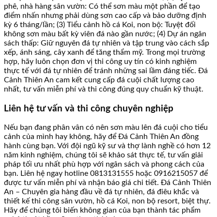
phê, nhà hàng sân vườn: Có thể sơn màu một phần để tạo
điểm nhấn nhưng phải dùng sơn cao cấp và bảo dưỡng định
kỳ 6 tháng/lần; (3) Tiểu cảnh hồ cá Koi, non bộ: Tuyệt đối
không sơn màu bất kỳ viên đá nào gần nước; (4) Dự án ngân
sách thấp: Giữ nguyên đá tự nhiên và tập trung vào cách sắp
xếp, ánh sáng, cây xanh để tăng thẩm mỹ. Trong mọi trường
hợp, hãy luôn chọn đơn vị thi công uy tín có kinh nghiệm
thực tế với đá tự nhiên để tránh những sai lầm đáng tiếc. Đá
Cảnh Thiên An cam kết cung cấp đá cuội chất lượng cao
nhất, tư vấn miễn phí và thi công đúng quy chuẩn kỹ thuật.
Liên hệ tư vấn và thi công chuyên nghiệp
Nếu bạn đang phân vân có nên sơn màu lên đá cuội cho tiểu
cảnh của mình hay không, hãy để Đá Cảnh Thiên An đồng
hành cùng bạn. Với đội ngũ kỹ sư và thợ lành nghề có hơn 12
năm kinh nghiệm, chúng tôi sẽ khảo sát thực tế, tư vấn giải
pháp tối ưu nhất phù hợp với ngân sách và phong cách của
bạn. Liên hệ ngay hotline 0813131555 hoặc 0916215057 để
được tư vấn miễn phí và nhận báo giá chi tiết. Đá Cảnh Thiên
An – Chuyên gia hàng đầu về đá tự nhiên, đá điêu khắc và
thiết kế thi công sân vườn, hồ cá Koi, non bộ resort, biệt thự.
Hãy để chúng tôi biến không gian của bạn thành tác phẩm