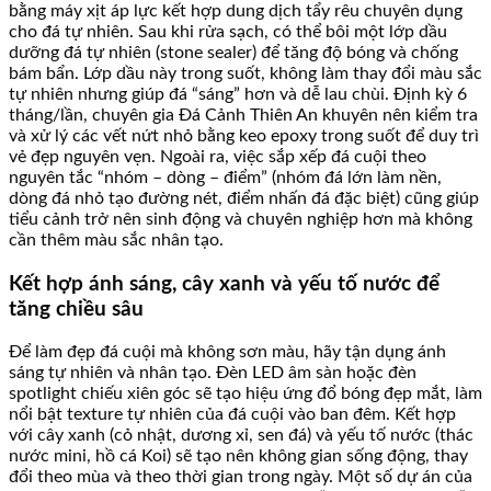
bằng máy xịt áp lực kết hợp dung dịch tẩy rêu chuyên dụng
cho đá tự nhiên. Sau khi rửa sạch, có thể bôi một lớp dầu
dưỡng đá tự nhiên (stone sealer) để tăng độ bóng và chống
bám bẩn. Lớp dầu này trong suốt, không làm thay đổi màu sắc
tự nhiên nhưng giúp đá “sáng” hơn và dễ lau chùi. Định kỳ 6
tháng/lần, chuyên gia Đá Cảnh Thiên An khuyên nên kiểm tra
và xử lý các vết nứt nhỏ bằng keo epoxy trong suốt để duy trì
vẻ đẹp nguyên vẹn. Ngoài ra, việc sắp xếp đá cuội theo
nguyên tắc “nhóm – dòng – điểm” (nhóm đá lớn làm nền,
dòng đá nhỏ tạo đường nét, điểm nhấn đá đặc biệt) cũng giúp
tiểu cảnh trở nên sinh động và chuyên nghiệp hơn mà không
cần thêm màu sắc nhân tạo.
Kết hợp ánh sáng, cây xanh và yếu tố nước để
tăng chiều sâu
Để làm đẹp đá cuội mà không sơn màu, hãy tận dụng ánh
sáng tự nhiên và nhân tạo. Đèn LED âm sàn hoặc đèn
spotlight chiếu xiên góc sẽ tạo hiệu ứng đổ bóng đẹp mắt, làm
nổi bật texture tự nhiên của đá cuội vào ban đêm. Kết hợp
với cây xanh (cỏ nhật, dương xỉ, sen đá) và yếu tố nước (thác
nước mini, hồ cá Koi) sẽ tạo nên không gian sống động, thay
đổi theo mùa và theo thời gian trong ngày. Một số dự án của