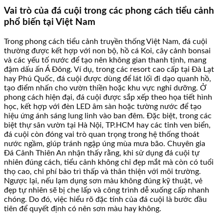
Vai trò của đá cuội trong các phong cách tiểu cảnh
phổ biến tại Việt Nam
Trong phong cách tiểu cảnh truyền thống Việt Nam, đá cuội
thường được kết hợp với non bộ, hồ cá Koi, cây cảnh bonsai
và các yếu tố nước để tạo nên không gian thanh tịnh, mang
đậm dấu ấn Á Đông. Ví dụ, trong các resort cao cấp tại Đà Lạt
hay Phú Quốc, đá cuội được dùng để lát lối đi dạo quanh hồ,
tạo điểm nhấn cho vườn thiền hoặc khu vực nghỉ dưỡng. Ở
phong cách hiện đại, đá cuội được sắp xếp theo họa tiết hình
học, kết hợp với đèn LED âm sàn hoặc tường nước để tạo
hiệu ứng ánh sáng lung linh vào ban đêm. Đặc biệt, trong các
biệt thự sân vườn tại Hà Nội, TP.HCM hay các tỉnh ven biển,
đá cuội còn đóng vai trò quan trọng trong hệ thống thoát
nước ngầm, giúp tránh ngập úng mùa mưa bão. Chuyên gia
Đá Cảnh Thiên An nhận thấy rằng, khi sử dụng đá cuội tự
nhiên đúng cách, tiểu cảnh không chỉ đẹp mắt mà còn có tuổi
thọ cao, chi phí bảo trì thấp và thân thiện với môi trường.
Ngược lại, nếu lạm dụng sơn màu không đúng kỹ thuật, vẻ
đẹp tự nhiên sẽ bị che lấp và công trình dễ xuống cấp nhanh
chóng. Do đó, việc hiểu rõ đặc tính của đá cuội là bước đầu
tiên để quyết định có nên sơn màu hay không.