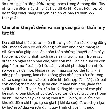
ấn tượng, giúp tăng 40% lượng khách trong 6 tháng đầu. Tuy
nhiên, ưu điểm này chỉ phát huy tối đa khi được kết hợp với
hệ thống chiếu sáng chuyên nghiệp và bảo trì định kỳ 6
tháng/lần.
Che phủ khuyết điểm và nâng cao giá trị thẩm mỹ
tức thì
Đá cuội khai thác từ tự nhiên thường có màu sắc không đồng
đều, một số viên có vết ố vàng, vết nứt nhỏ hoặc mảng rêu
cũ. Sơn màu giúp che lấp hoàn toàn những khuyết điểm này,
tạo bề mặt đồng nhất, sạch sẽ và sang trọng hơn. Trong các
dự án có ngân sách hạn chế, việc sơn màu lên đá cuội cũ còn
giúp “làm mới” toàn bộ tiểu cảnh với chi phí thấp hơn nhiều
so với mua đá mới. Ngoài ra, sơn màu còn có thể tăng khả
năng phản quang, làm cho không gian nhỏ hẹp trở nên rộng
rãi và sáng sủa hơn vào ban đêm khi kết hợp đèn. Một số loại
sơn chống thấm còn giúp đá cuội ít bám bẩn hơn, giảm tần
suất lau chùi. Tuy nhiên, cần lưu ý rằng lớp sơn chỉ che phủ
bề mặt, không khắc phục được các vấn đề cấu trúc bên trong
đá như độ xốp hay khả năng chịu lực. Do đó, ưu điểm che
khuyết điểm chỉ thực sự có giá trị khi đá cuội được chọn lựa
kỹ lưỡng từ đầu và sơn đúng quy trình chuyên nghiệp.