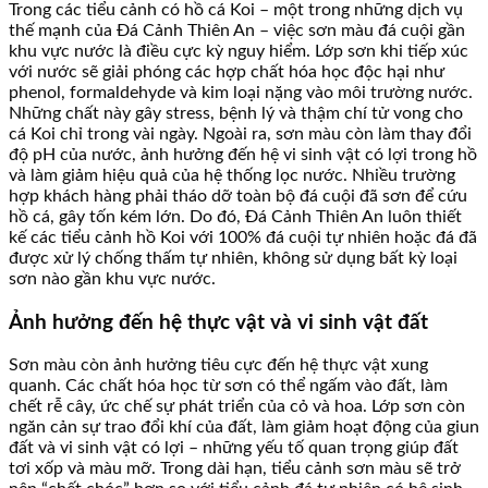
Trong các tiểu cảnh có hồ cá Koi – một trong những dịch vụ
thế mạnh của Đá Cảnh Thiên An – việc sơn màu đá cuội gần
khu vực nước là điều cực kỳ nguy hiểm. Lớp sơn khi tiếp xúc
với nước sẽ giải phóng các hợp chất hóa học độc hại như
phenol, formaldehyde và kim loại nặng vào môi trường nước.
Những chất này gây stress, bệnh lý và thậm chí tử vong cho
cá Koi chỉ trong vài ngày. Ngoài ra, sơn màu còn làm thay đổi
độ pH của nước, ảnh hưởng đến hệ vi sinh vật có lợi trong hồ
và làm giảm hiệu quả của hệ thống lọc nước. Nhiều trường
hợp khách hàng phải tháo dỡ toàn bộ đá cuội đã sơn để cứu
hồ cá, gây tốn kém lớn. Do đó, Đá Cảnh Thiên An luôn thiết
kế các tiểu cảnh hồ Koi với 100% đá cuội tự nhiên hoặc đá đã
được xử lý chống thấm tự nhiên, không sử dụng bất kỳ loại
sơn nào gần khu vực nước.
Ảnh hưởng đến hệ thực vật và vi sinh vật đất
Sơn màu còn ảnh hưởng tiêu cực đến hệ thực vật xung
quanh. Các chất hóa học từ sơn có thể ngấm vào đất, làm
chết rễ cây, ức chế sự phát triển của cỏ và hoa. Lớp sơn còn
ngăn cản sự trao đổi khí của đất, làm giảm hoạt động của giun
đất và vi sinh vật có lợi – những yếu tố quan trọng giúp đất
tơi xốp và màu mỡ. Trong dài hạn, tiểu cảnh sơn màu sẽ trở