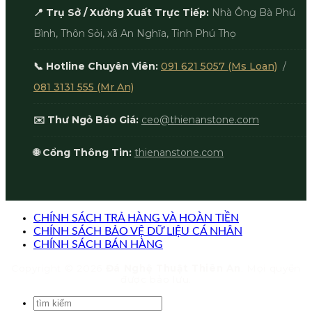
📍 Trụ Sở / Xưởng Xuất Trực Tiếp:
Nhà Ông Bà Phú
Bình, Thôn Sỏi, xã An Nghĩa, Tỉnh Phú Thọ
📞 Hotline Chuyên Viên:
091 621 5057 (Ms Loan)
/
081 3131 555 (Mr An)
✉️ Thư Ngỏ Báo Giá:
ceo@thienanstone.com
🌐 Cổng Thông Tin:
thienanstone.com
CHÍNH SÁCH TRẢ HÀNG VÀ HOÀN TIỀN
CHÍNH SÁCH BẢO VỆ DỮ LIỆU CÁ NHÂN
CHÍNH SÁCH BÁN HÀNG
Copyright © 2026
Đá Nghệ Thuật Thiên An
. Mọi quyền
được bảo lưu.