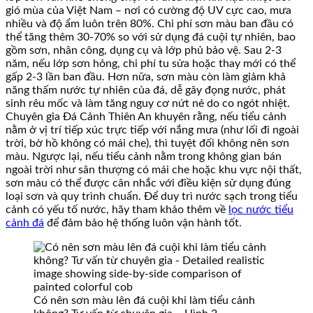
gió mùa của Việt Nam – nơi có cường độ UV cực cao, mưa
nhiều và độ ẩm luôn trên 80%. Chi phí sơn màu ban đầu có
thể tăng thêm 30-70% so với sử dụng đá cuội tự nhiên, bao
gồm sơn, nhân công, dụng cụ và lớp phủ bảo vệ. Sau 2-3
năm, nếu lớp sơn hỏng, chi phí tu sửa hoặc thay mới có thể
gấp 2-3 lần ban đầu. Hơn nữa, sơn màu còn làm giảm khả
năng thấm nước tự nhiên của đá, dễ gây đọng nước, phát
sinh rêu mốc và làm tăng nguy cơ nứt nẻ do co ngót nhiệt.
Chuyên gia Đá Cảnh Thiên An khuyên rằng, nếu tiểu cảnh
nằm ở vị trí tiếp xúc trực tiếp với nắng mưa (như lối đi ngoài
trời, bờ hồ không có mái che), thì tuyệt đối không nên sơn
màu. Ngược lại, nếu tiểu cảnh nằm trong không gian bán
ngoài trời như sân thượng có mái che hoặc khu vực nội thất,
sơn màu có thể được cân nhắc với điều kiện sử dụng đúng
loại sơn và quy trình chuẩn. Để duy trì nước sạch trong tiểu
cảnh có yếu tố nước, hãy tham khảo thêm về
lọc nước tiểu
cảnh đá
để đảm bảo hệ thống luôn vận hành tốt.
Có nên sơn màu lên đá cuội khi làm tiểu cảnh