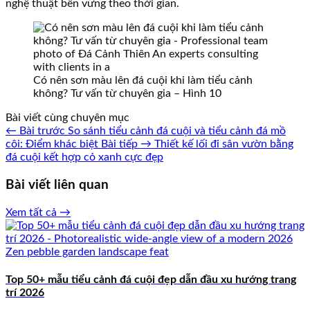
nghệ thuật bền vững theo thời gian.
Có nên sơn màu lên đá cuội khi làm tiểu cảnh
không? Tư vấn từ chuyên gia – Hình 10
Bài viết cùng chuyên mục
← Bài trước
So sánh tiểu cảnh đá cuội và tiểu cảnh đá mồ
côi: Điểm khác biệt
Bài tiếp →
Thiết kế lối đi sân vườn bằng
đá cuội kết hợp cỏ xanh cực đẹp
Bài viết liên quan
Xem tất cả →
Top 50+ mẫu tiểu cảnh đá cuội đẹp dẫn đầu xu hướng trang
trí 2026