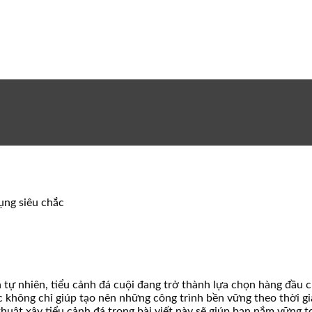
ụng siêu chắc
 tự nhiên, tiểu cảnh đá cuội đang trở thành lựa chọn hàng đầu ch
 không chỉ giúp tạo nên những công trình bền vững theo thời gia
huật xây tiểu cảnh đá trong bài viết này sẽ giúp bạn nắm vững to