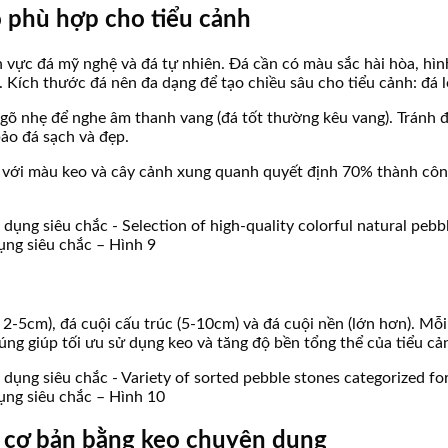
o phù hợp cho tiểu cảnh
h vực đá mỹ nghệ và đá tự nhiên. Đá cần có màu sắc hài hòa, hìn
. Kích thước đá nên đa dạng để tạo chiều sâu cho tiểu cảnh: đá 
gõ nhẹ để nghe âm thanh vang (đá tốt thường kêu vang). Tránh đ
ảo đá sạch và đẹp.
ội với màu keo và cây cảnh xung quanh quyết định 70% thành côn
ụng siêu chắc – Hình 9
2-5cm), đá cuội cấu trúc (5-10cm) và đá cuội nền (lớn hơn). Mỗi l
 đúng giúp tối ưu sử dụng keo và tăng độ bền tổng thể của tiểu cả
ụng siêu chắc – Hình 10
i cơ bản bằng keo chuyên dụng