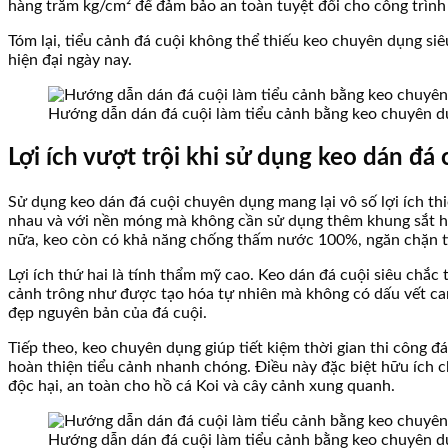
hàng trăm kg/cm² để đảm bảo an toàn tuyệt đối cho công trình 
Tóm lại, tiểu cảnh đá cuội không thể thiếu keo chuyên dụng si
hiện đại ngày nay.
Hướng dẫn dán đá cuội làm tiểu cảnh bằng keo chuyên d
Lợi ích vượt trội khi sử dụng keo dán đá 
Sử dụng keo dán đá cuội chuyên dụng mang lại vô số lợi ích thi
nhau và với nền móng mà không cần sử dụng thêm khung sắt hay
nữa, keo còn có khả năng chống thấm nước 100%, ngăn chặn t
Lợi ích thứ hai là tính thẩm mỹ cao. Keo dán đá cuội siêu chắc
cảnh trông như được tạo hóa tự nhiên mà không có dấu vết can 
đẹp nguyên bản của đá cuội.
Tiếp theo, keo chuyên dụng giúp tiết kiệm thời gian thi công đ
hoàn thiện tiểu cảnh nhanh chóng. Điều này đặc biệt hữu ích ch
độc hại, an toàn cho hồ cá Koi và cây cảnh xung quanh.
Hướng dẫn dán đá cuội làm tiểu cảnh bằng keo chuyên d