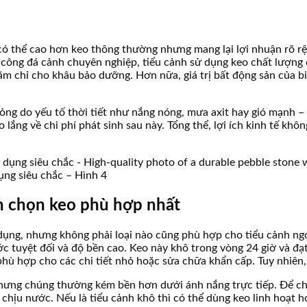
 có thể cao hơn keo thông thường nhưng mang lại lợi nhuận rõ rệt
 công đá cảnh chuyên nghiệp, tiểu cảnh sử dụng keo chất lượng 
ăm chỉ cho khâu bảo dưỡng. Hơn nữa, giá trị bất động sản của bi
hỏng do yếu tố thời tiết như nắng nóng, mưa axit hay gió mạnh 
ắng về chi phí phát sinh sau này. Tổng thể, lợi ích kinh tế không
ụng siêu chắc – Hình 4
ch chọn keo phù hợp nhất
dụng, nhưng không phải loại nào cũng phù hợp cho tiểu cảnh ngoà
 tuyệt đối và độ bền cao. Keo này khô trong vòng 24 giờ và đạt
hù hợp cho các chi tiết nhỏ hoặc sửa chữa khẩn cấp. Tuy nhiên,
nhưng chúng thường kém bền hơn dưới ánh nắng trực tiếp. Để chọ
xy chịu nước. Nếu là tiểu cảnh khô thì có thể dùng keo linh hoạt