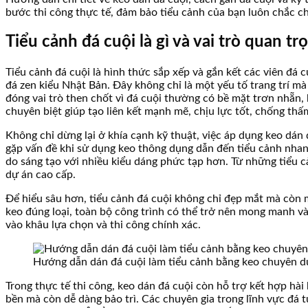
bước thi công thực tế, đảm bảo tiểu cảnh của bạn luôn chắc chắ
Tiểu cảnh đá cuội là gì và vai trò quan 
Tiểu cảnh đá cuội là hình thức sắp xếp và gắn kết các viên đá
đá zen kiểu Nhật Bản. Đây không chỉ là một yếu tố trang trí mà
đóng vai trò then chốt vì đá cuội thường có bề mặt trơn nhẵ
chuyên biệt giúp tạo liên kết mạnh mẽ, chịu lực tốt, chống t
Không chỉ dừng lại ở khía cạnh kỹ thuật, việc áp dụng keo dán 
gặp vấn đề khi sử dụng keo thông dụng dẫn đến tiểu cảnh nhan
do sáng tạo với nhiều kiểu dáng phức tạp hơn. Từ những tiểu c
dự án cao cấp.
Để hiểu sâu hơn, tiểu cảnh đá cuội không chỉ đẹp mắt mà còn m
keo đúng loại, toàn bộ công trình có thể trở nên mong manh 
vào khâu lựa chọn và thi công chính xác.
Hướng dẫn dán đá cuội làm tiểu cảnh bằng keo chuyên d
Trong thực tế thi công, keo dán đá cuội còn hỗ trợ kết hợp hà
bền mà còn dễ dàng bảo trì. Các chuyên gia trong lĩnh vực đá 