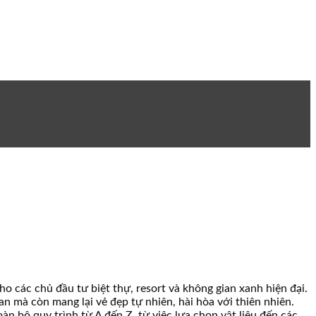
o các chủ đầu tư biệt thự, resort và không gian xanh hiện đại.
n mà còn mang lại vẻ đẹp tự nhiên, hài hòa với thiên nhiên.
àn bộ quy trình từ A đến Z, từ việc lựa chọn vật liệu đến các