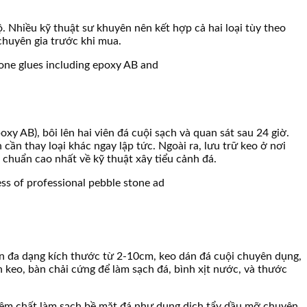
ộ. Nhiều kỹ thuật sư khuyên nên kết hợp cả hai loại tùy theo
 chuyên gia trước khi mua.
y AB), bôi lên hai viên đá cuội sạch và quan sát sau 24 giờ.
cần thay loại khác ngay lập tức. Ngoài ra, lưu trữ keo ở nơi
u chuẩn cao nhất về kỹ thuật xây tiểu cảnh đá.
iên đa dạng kích thước từ 2-10cm, keo dán đá cuội chuyên dụng,
n keo, bàn chải cứng để làm sạch đá, bình xịt nước, và thước
hêm chất làm sạch bề mặt đá như dung dịch tẩy dầu mỡ chuyên