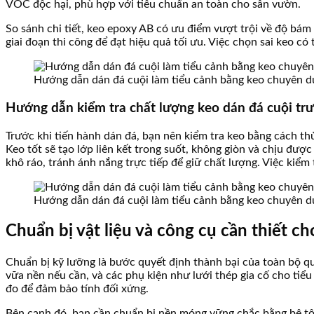
VOC độc hại, phù hợp với tiêu chuẩn an toàn cho sân vườn.
So sánh chi tiết, keo epoxy AB có ưu điểm vượt trội về độ bám 
giai đoạn thi công để đạt hiệu quả tối ưu. Việc chọn sai keo có
Hướng dẫn dán đá cuội làm tiểu cảnh bằng keo chuyên d
Hướng dẫn kiểm tra chất lượng keo dán đá cuội trư
Trước khi tiến hành dán đá, bạn nên kiểm tra keo bằng cách thử
Keo tốt sẽ tạo lớp liên kết trong suốt, không giòn và chịu đượ
khô ráo, tránh ánh nắng trực tiếp để giữ chất lượng. Việc kiểm 
Hướng dẫn dán đá cuội làm tiểu cảnh bằng keo chuyên d
Chuẩn bị vật liệu và công cụ cần thiết ch
Chuẩn bị kỹ lưỡng là bước quyết định thành bại của toàn bộ qu
vữa nền nếu cần, và các phụ kiện như lưới thép gia cố cho tiểu
đo để đảm bảo tính đối xứng.
Bên cạnh đó, bạn cần chuẩn bị nền móng vững chắc bằng bê tô