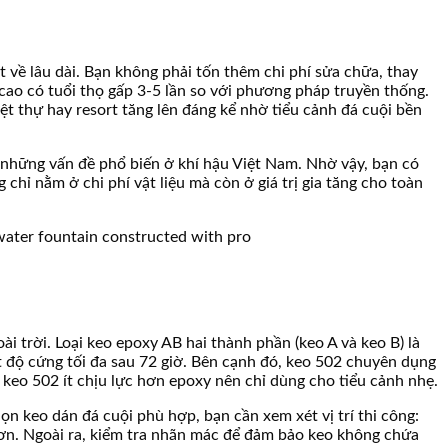
 về lâu dài. Bạn không phải tốn thêm chi phí sửa chữa, thay
cao có tuổi thọ gấp 3-5 lần so với phương pháp truyền thống.
ệt thự hay resort tăng lên đáng kể nhờ tiểu cảnh đá cuội bền
– những vấn đề phổ biến ở khí hậu Việt Nam. Nhờ vậy, bạn có
 chỉ nằm ở chi phí vật liệu mà còn ở giá trị gia tăng cho toàn
i trời. Loại keo epoxy AB hai thành phần (keo A và keo B) là
 độ cứng tối đa sau 72 giờ. Bên cạnh đó, keo 502 chuyên dụng
 keo 502 ít chịu lực hơn epoxy nên chỉ dùng cho tiểu cảnh nhẹ.
n keo dán đá cuội phù hợp, bạn cần xem xét vị trí thi công:
 hơn. Ngoài ra, kiểm tra nhãn mác để đảm bảo keo không chứa