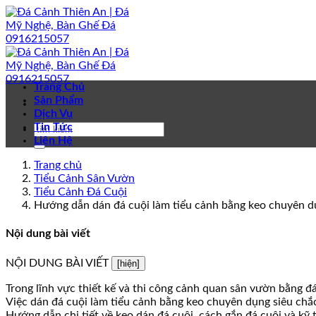
Bỏ
qua
nội
dung
Trang Chủ
Sản Phẩm
Dịch Vụ
Tin Tức
Liên Hệ
Trang chủ
Tiểu Cảnh Sân Vườn
Tiểu Cảnh Đá Cuội
Hướng dẫn dán đá cuội làm tiểu cảnh bằng keo chuyên d
Nội dung bài viết
NỘI DUNG BÀI VIẾT
[hiện]
Trong lĩnh vực thiết kế và thi công cảnh quan sân vườn bằng đá
Việc dán đá cuội làm tiểu cảnh bằng keo chuyên dụng siêu chắc
Hướng dẫn chi tiết về keo dán đá cuội, cách gắn đá cuội và kỹ t