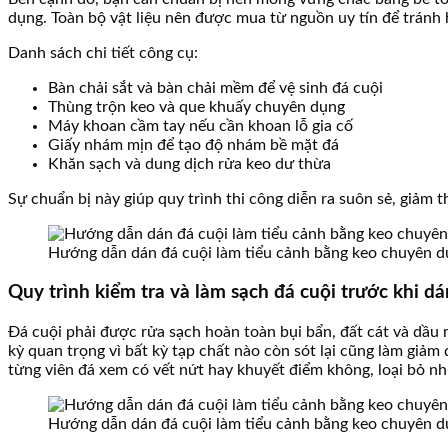
dụng. Toàn bộ vật liệu nên được mua từ nguồn uy tín để trán
Danh sách chi tiết công cụ:
Bàn chải sắt và bàn chải mềm để vệ sinh đá cuội
Thùng trộn keo và que khuấy chuyên dụng
Máy khoan cầm tay nếu cần khoan lỗ gia cố
Giấy nhám mịn để tạo độ nhám bề mặt đá
Khăn sạch và dung dịch rửa keo dư thừa
Sự chuẩn bị này giúp quy trình thi công diễn ra suôn sẻ, giảm t
Hướng dẫn dán đá cuội làm tiểu cảnh bằng keo chuyên d
Quy trình kiểm tra và làm sạch đá cuội trước khi dá
Đá cuội phải được rửa sạch hoàn toàn bụi bẩn, đất cát và dầu
kỳ quan trọng vì bất kỳ tạp chất nào còn sót lại cũng làm gi
từng viên đá xem có vết nứt hay khuyết điểm không, loại bỏ n
Hướng dẫn dán đá cuội làm tiểu cảnh bằng keo chuyên d