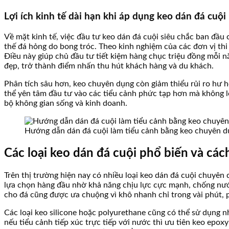
Lợi ích kinh tế dài hạn khi áp dụng keo dán đá cuội
Về mặt kinh tế, việc đầu tư keo dán đá cuội siêu chắc ban đầu
thế đá hỏng do bong tróc. Theo kinh nghiệm của các đơn vị thi
Điều này giúp chủ đầu tư tiết kiệm hàng chục triệu đồng mỗi n
đẹp, trở thành điểm nhấn thu hút khách hàng và du khách.
Phân tích sâu hơn, keo chuyên dụng còn giảm thiểu rủi ro hư 
thể yên tâm đầu tư vào các tiểu cảnh phức tạp hơn mà không lo l
bộ không gian sống và kinh doanh.
Hướng dẫn dán đá cuội làm tiểu cảnh bằng keo chuyên d
Các loại keo dán đá cuội phổ biến và cá
Trên thị trường hiện nay có nhiều loại keo dán đá cuội chuyên 
lựa chọn hàng đầu nhờ khả năng chịu lực cực mạnh, chống nước
cho đá cũng được ưa chuộng vì khô nhanh chỉ trong vài phút, p
Các loại keo silicone hoặc polyurethane cũng có thể sử dụng 
nếu tiểu cảnh tiếp xúc trực tiếp với nước thì ưu tiên keo epo