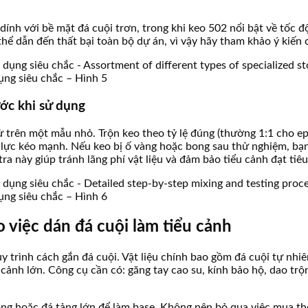
dính với bề mặt đá cuội trơn, trong khi keo 502 nổi bật về tốc đ
 thể dẫn đến thất bại toàn bộ dự án, vì vậy hãy tham khảo ý kiến
ụng siêu chắc – Hình 5
ớc khi sử dụng
 trên một mẫu nhỏ. Trộn keo theo tỷ lệ đúng (thường 1:1 cho epox
c lực kéo mạnh. Nếu keo bị ố vàng hoặc bong sau thử nghiệm, bạn 
tra này giúp tránh lãng phí vật liệu và đảm bảo tiểu cảnh đạt tiê
ụng siêu chắc – Hình 6
o việc dán đá cuội làm tiểu cảnh
y trình cách gắn đá cuội. Vật liệu chính bao gồm đá cuội tự nh
 cảnh lớn. Công cụ cần có: găng tay cao su, kính bảo hộ, dao trộ
ng hoặc đá tảng lớn để làm base. Không nên bỏ qua việc mua t