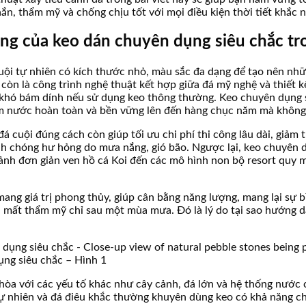
n, thẩm mỹ và chống chịu tốt với mọi điều kiện thời tiết khắc n
trọng của keo dán chuyên dụng siêu chắc tr
 cuội tự nhiên có kích thước nhỏ, màu sắc đa dạng để tạo nên n
 còn là công trình nghệ thuật kết hợp giữa đá mỹ nghệ và thiết k
n, khó bám dính nếu sử dụng keo thông thường. Keo chuyên dụng
hấm nước hoàn toàn và bền vững lên đến hàng chục năm mà không 
đá cuội đúng cách còn giúp tối ưu chi phí thi công lâu dài, giảm
h chóng hư hỏng do mưa nắng, gió bão. Ngược lại, keo chuyên d
ảnh đơn giản ven hồ cá Koi đến các mô hình non bộ resort quy mô
ang giá trị phong thủy, giúp cân bằng năng lượng, mang lại sự 
và mất thẩm mỹ chỉ sau một mùa mưa. Đó là lý do tại sao hướng
ụng siêu chắc – Hình 1
i hòa với các yếu tố khác như cây cảnh, đá lớn và hệ thống nước
tự nhiên và đá điêu khắc thường khuyên dùng keo có khả năng chị