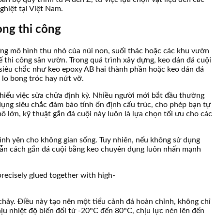
ghiệt tại Việt Nam.
ong thi công
hững mô hình thu nhỏ của núi non, suối thác hoặc các khu vườn
ế thi công sân vườn. Trong quá trình xây dựng, keo dán đá cuội
 siêu chắc như keo epoxy AB hai thành phần hoặc keo dán đá
lo bong tróc hay nứt vỡ.
 thiểu việc sửa chữa định kỳ. Nhiều người mới bắt đầu thường
ụng siêu chắc đảm bảo tính ổn định cấu trúc, cho phép bạn tự
 lớn, kỹ thuật gắn đá cuội này luôn là lựa chọn tối ưu cho các
bình yên cho không gian sống. Tuy nhiên, nếu không sử dụng
 dẫn cách gắn đá cuội bằng keo chuyên dụng luôn nhấn mạnh
 chảy. Điều này tạo nên một tiểu cảnh đá hoàn chỉnh, không chỉ
u nhiệt độ biến đổi từ -20°C đến 80°C, chịu lực nén lên đến