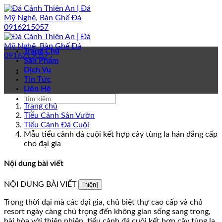
Bỏ
qua
nội
dung
Trang Chủ
Sản Phẩm
Dịch Vụ
Tin Tức
Liên Hệ
Trang chủ
Tiểu Cảnh Sân Vườn
Tiểu Cảnh Đá Cuội
Mẫu tiểu cảnh đá cuội kết hợp cây tùng la hán đẳng cấp
cho đại gia
Nội dung bài viết
NỘI DUNG BÀI VIẾT
[hiện]
Trong thời đại mà các đại gia, chủ biệt thự cao cấp và chủ
resort ngày càng chú trọng đến không gian sống sang trọng,
hài hòa với thiên nhiên, tiểu cảnh đá cuội kết hợp cây tùng la