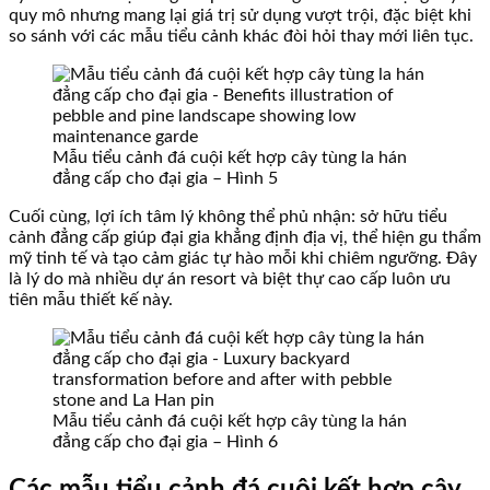
quy mô nhưng mang lại giá trị sử dụng vượt trội, đặc biệt khi
so sánh với các mẫu tiểu cảnh khác đòi hỏi thay mới liên tục.
Mẫu tiểu cảnh đá cuội kết hợp cây tùng la hán
đẳng cấp cho đại gia – Hình 5
Cuối cùng, lợi ích tâm lý không thể phủ nhận: sở hữu tiểu
cảnh đẳng cấp giúp đại gia khẳng định địa vị, thể hiện gu thẩm
mỹ tinh tế và tạo cảm giác tự hào mỗi khi chiêm ngưỡng. Đây
là lý do mà nhiều dự án resort và biệt thự cao cấp luôn ưu
tiên mẫu thiết kế này.
Mẫu tiểu cảnh đá cuội kết hợp cây tùng la hán
đẳng cấp cho đại gia – Hình 6