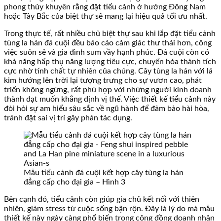
phong thủy khuyên rằng đặt tiểu cảnh ở hướng Đông Nam
hoặc Tây Bắc của biệt thự sẽ mang lại hiệu quả tối ưu nhất.
Trong thực tế, rất nhiều chủ biệt thự sau khi lắp đặt tiểu cảnh
tùng la hán đá cuội đều báo cáo cảm giác thư thái hơn, công
việc suôn sẻ và gia đình sum vầy hạnh phúc. Đá cuội còn có
khả năng hấp thụ năng lượng tiêu cực, chuyển hóa thành tích
cực nhờ tính chất tự nhiên của chúng. Cây tùng la hán với lá
kim hướng lên trời lại tượng trưng cho sự vươn cao, phát
triển không ngừng, rất phù hợp với những người kinh doanh
thành đạt muốn khẳng định vị thế. Việc thiết kế tiểu cảnh này
đòi hỏi sự am hiểu sâu sắc về ngũ hành để đảm bảo hài hòa,
tránh đặt sai vị trí gây phản tác dụng.
Mẫu tiểu cảnh đá cuội kết hợp cây tùng la hán
đẳng cấp cho đại gia – Hình 3
Bên cạnh đó, tiểu cảnh còn giúp gia chủ kết nối với thiên
nhiên, giảm stress từ cuộc sống bận rộn. Đây là lý do mà mẫu
thiết kế này ngày càng phổ biến trong cộng đồng doanh nhân