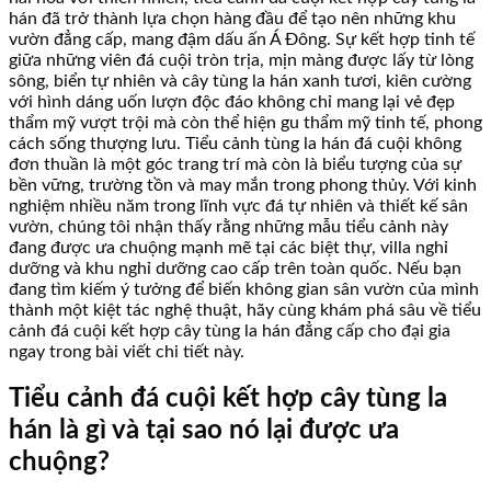
hán đã trở thành lựa chọn hàng đầu để tạo nên những khu
vườn đẳng cấp, mang đậm dấu ấn Á Đông. Sự kết hợp tinh tế
giữa những viên đá cuội tròn trịa, mịn màng được lấy từ lòng
sông, biển tự nhiên và cây tùng la hán xanh tươi, kiên cường
với hình dáng uốn lượn độc đáo không chỉ mang lại vẻ đẹp
thẩm mỹ vượt trội mà còn thể hiện gu thẩm mỹ tinh tế, phong
cách sống thượng lưu. Tiểu cảnh tùng la hán đá cuội không
đơn thuần là một góc trang trí mà còn là biểu tượng của sự
bền vững, trường tồn và may mắn trong phong thủy. Với kinh
nghiệm nhiều năm trong lĩnh vực đá tự nhiên và thiết kế sân
vườn, chúng tôi nhận thấy rằng những mẫu tiểu cảnh này
đang được ưa chuộng mạnh mẽ tại các biệt thự, villa nghỉ
dưỡng và khu nghỉ dưỡng cao cấp trên toàn quốc. Nếu bạn
đang tìm kiếm ý tưởng để biến không gian sân vườn của mình
thành một kiệt tác nghệ thuật, hãy cùng khám phá sâu về tiểu
cảnh đá cuội kết hợp cây tùng la hán đẳng cấp cho đại gia
ngay trong bài viết chi tiết này.
Tiểu cảnh đá cuội kết hợp cây tùng la
hán là gì và tại sao nó lại được ưa
chuộng?