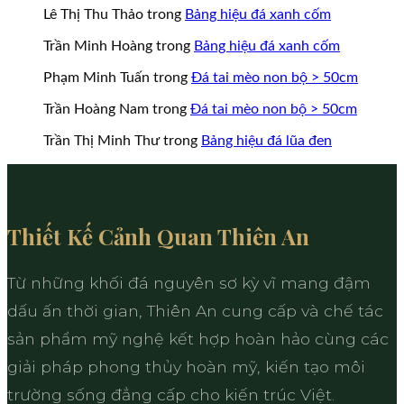
Lê Thị Thu Thảo
trong
Bảng hiệu đá xanh cốm
Trần Minh Hoàng
trong
Bảng hiệu đá xanh cốm
Phạm Minh Tuấn
trong
Đá tai mèo non bộ > 50cm
Trần Hoàng Nam
trong
Đá tai mèo non bộ > 50cm
Trần Thị Minh Thư
trong
Bảng hiệu đá lũa đen
Thiết Kế Cảnh Quan Thiên An
Từ những khối đá nguyên sơ kỳ vĩ mang đậm
dấu ấn thời gian, Thiên An cung cấp và chế tác
sản phẩm mỹ nghệ kết hợp hoàn hảo cùng các
giải pháp phong thủy hoàn mỹ, kiến tạo môi
trường sống đẳng cấp cho kiến trúc Việt.