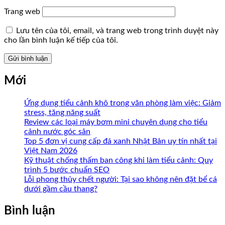
Trang web
Lưu tên của tôi, email, và trang web trong trình duyệt này
cho lần bình luận kế tiếp của tôi.
Mới
Ứng dụng tiểu cảnh khô trong văn phòng làm việc: Giảm
stress, tăng năng suất
Review các loại máy bơm mini chuyên dụng cho tiểu
cảnh nước góc sân
Top 5 đơn vị cung cấp đá xanh Nhật Bản uy tín nhất tại
Việt Nam 2026
Kỹ thuật chống thấm ban công khi làm tiểu cảnh: Quy
trình 5 bước chuẩn SEO
Lỗi phong thủy chết người: Tại sao không nên đặt bể cá
dưới gầm cầu thang?
Bình luận