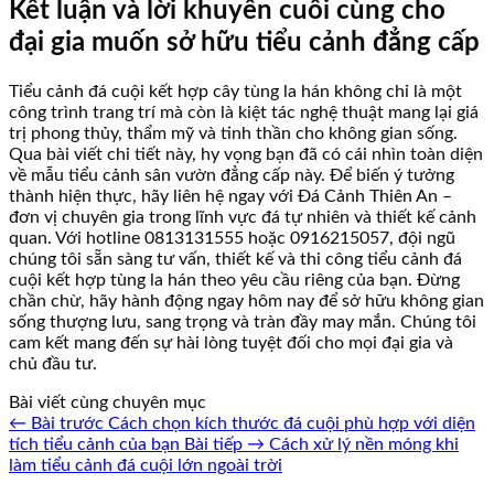
Kết luận và lời khuyên cuối cùng cho
đại gia muốn sở hữu tiểu cảnh đẳng cấp
Tiểu cảnh đá cuội kết hợp cây tùng la hán không chỉ là một
công trình trang trí mà còn là kiệt tác nghệ thuật mang lại giá
trị phong thủy, thẩm mỹ và tinh thần cho không gian sống.
Qua bài viết chi tiết này, hy vọng bạn đã có cái nhìn toàn diện
về mẫu tiểu cảnh sân vườn đẳng cấp này. Để biến ý tưởng
thành hiện thực, hãy liên hệ ngay với Đá Cảnh Thiên An –
đơn vị chuyên gia trong lĩnh vực đá tự nhiên và thiết kế cảnh
quan. Với hotline 0813131555 hoặc 0916215057, đội ngũ
chúng tôi sẵn sàng tư vấn, thiết kế và thi công tiểu cảnh đá
cuội kết hợp tùng la hán theo yêu cầu riêng của bạn. Đừng
chần chừ, hãy hành động ngay hôm nay để sở hữu không gian
sống thượng lưu, sang trọng và tràn đầy may mắn. Chúng tôi
cam kết mang đến sự hài lòng tuyệt đối cho mọi đại gia và
chủ đầu tư.
Bài viết cùng chuyên mục
← Bài trước
Cách chọn kích thước đá cuội phù hợp với diện
tích tiểu cảnh của bạn
Bài tiếp →
Cách xử lý nền móng khi
làm tiểu cảnh đá cuội lớn ngoài trời