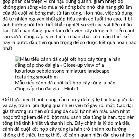
góp phần cải thiện vi khí hậu xung quanh, giảm nhiệt độ
không gian sống vào mùa hè nóng bức nhờ khả năng giữ ẩm
của đá cuội và bóng mát từ tán tùng. Hơn nữa, việc sử dụng
đá tự nhiên nguyên khối giúp tiểu cảnh có tuổi thọ cao, ít bị
ảnh hưởng bởi thời tiết khắc nghiệt so với các vật liệu nhân
tạo. Nếu bạn đang quan tâm đến việc xây dựng một tiểu cảnh
sân vườn đẳng cấp, việc hiểu rõ bản chất của mẫu thiết kế
này là bước đầu tiên quan trọng để có được kết quả hoàn hảo
nhất.
Mẫu tiểu cảnh đá cuội kết hợp cây tùng la hán
đẳng cấp cho đại gia – Hình 1
Để thực hiện thành công, cần chú ý đến tỷ lệ hài hòa giữa đá
và cây, tránh lạm dụng quá nhiều yếu tố gây rối mắt. Các đại
gia thường ưu tiên sử dụng đá cuội tự nhiên màu xám nhạt
hoặc trắng kem để nổi bật màu xanh của tùng la hán, tạo nên
tổng thể tinh khiết và thanh lịch. Đây chính là lý do mà tiểu
cảnh đá cuội kết hợp cây tùng la hán trở thành xu hướng
không thể thiếu trong thiết kế cảnh quan hiện đại cho những