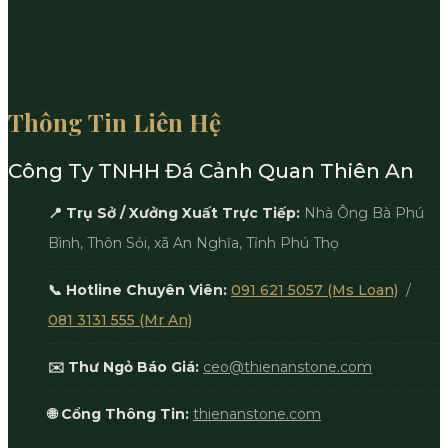
Thông Tin Liên Hệ
Công Ty TNHH Đá Cảnh Quan Thiên An
📍 Trụ Sở / Xưởng Xuất Trực Tiếp:
Nhà Ông Bà Phú
Bình, Thôn Sỏi, xã An Nghĩa, Tỉnh Phú Thọ
📞 Hotline Chuyên Viên:
091 621 5057 (Ms Loan)
/
081 3131 555 (Mr An)
✉️ Thư Ngỏ Báo Giá:
ceo@thienanstone.com
🌐 Cổng Thông Tin:
thienanstone.com