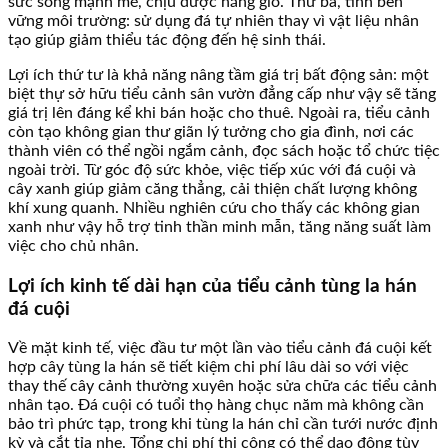
sức sống mạnh mẽ, chịu được nắng gió. Thứ ba, tính bền
vững môi trường: sử dụng đá tự nhiên thay vì vật liệu nhân
tạo giúp giảm thiểu tác động đến hệ sinh thái.
Lợi ích thứ tư là khả năng nâng tầm giá trị bất động sản: một
biệt thự sở hữu tiểu cảnh sân vườn đẳng cấp như vậy sẽ tăng
giá trị lên đáng kể khi bán hoặc cho thuê. Ngoài ra, tiểu cảnh
còn tạo không gian thư giãn lý tưởng cho gia đình, nơi các
thành viên có thể ngồi ngắm cảnh, đọc sách hoặc tổ chức tiệc
ngoài trời. Từ góc độ sức khỏe, việc tiếp xúc với đá cuội và
cây xanh giúp giảm căng thẳng, cải thiện chất lượng không
khí xung quanh. Nhiều nghiên cứu cho thấy các không gian
xanh như vậy hỗ trợ tinh thần minh mẫn, tăng năng suất làm
việc cho chủ nhân.
Lợi ích kinh tế dài hạn của tiểu cảnh tùng la hán
đá cuội
Về mặt kinh tế, việc đầu tư một lần vào tiểu cảnh đá cuội kết
hợp cây tùng la hán sẽ tiết kiệm chi phí lâu dài so với việc
thay thế cây cảnh thường xuyên hoặc sửa chữa các tiểu cảnh
nhân tạo. Đá cuội có tuổi thọ hàng chục năm mà không cần
bảo trì phức tạp, trong khi tùng la hán chỉ cần tưới nước định
kỳ và cắt tỉa nhẹ. Tổng chi phí thi công có thể dao động tùy