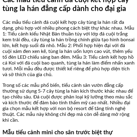
Các mẫu tiểu cảnh đá cuội kết hợp cây
tùng la hán đẳng cấp dành cho đại gia
Các mẫu tiểu cảnh đá cuội kết hợp cây tùng la hán rất đa
dạng, phù hợp với nhiều phong cách biệt thự khác nhau. Mẫu
1: Tiểu cảnh kiểu Nhật Bản thuần túy với lớp đá cuội trắng
kem trải đều, cây tùng la hán trồng chính giữa tạo hình bonsai
lớn, kết hợp suối đá nhỏ. Mẫu 2: Phối hợp hiện đại với đá
cuội xám đen xen kẽ, tùng la hán uốn lượn cao vút, thêm yếu
tố đèn LED chiếu sáng ban đêm. Mẫu 3: Tiểu cảnh kết hợp hồ
cá Koi với đá cuội bao quanh, tùng la hán làm điểm nhấn xanh
tươi. Mỗi mẫu đều được thiết kế riêng để phù hợp diện tích
và sở thích của gia chủ.
Trong số các mẫu phổ biến, tiểu cảnh sân vườn đẳng cấp
thường sử dụng 5-7 cây tùng la hán kích thước khác nhau để
tạo chiều sâu. Đá cuội được phân loại kỹ lưỡng theo màu sắc
và kích thước để đảm bảo tính thẩm mỹ cao nhất. Nhiều đại
gia chọn mẫu kết hợp với non bộ resort để tăng tính nghệ
thuật. Các mẫu này không chỉ đẹp mà còn dễ dàng mở rộng
khi cần.
Mẫu tiểu cảnh mini cho sân trước biệt thự