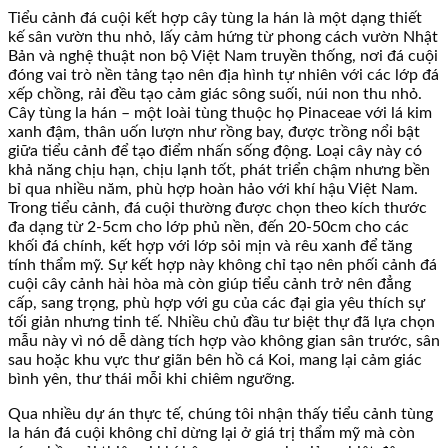
Tiểu cảnh đá cuội kết hợp cây tùng la hán là một dạng thiết
kế sân vườn thu nhỏ, lấy cảm hứng từ phong cách vườn Nhật
Bản và nghệ thuật non bộ Việt Nam truyền thống, nơi đá cuội
đóng vai trò nền tảng tạo nên địa hình tự nhiên với các lớp đá
xếp chồng, rải đều tạo cảm giác sông suối, núi non thu nhỏ.
Cây tùng la hán – một loài tùng thuộc họ Pinaceae với lá kim
xanh đậm, thân uốn lượn như rồng bay, được trồng nổi bật
giữa tiểu cảnh để tạo điểm nhấn sống động. Loại cây này có
khả năng chịu hạn, chịu lạnh tốt, phát triển chậm nhưng bền
bỉ qua nhiều năm, phù hợp hoàn hảo với khí hậu Việt Nam.
Trong tiểu cảnh, đá cuội thường được chọn theo kích thước
đa dạng từ 2-5cm cho lớp phủ nền, đến 20-50cm cho các
khối đá chính, kết hợp với lớp sỏi mịn và rêu xanh để tăng
tính thẩm mỹ. Sự kết hợp này không chỉ tạo nên phối cảnh đá
cuội cây cảnh hài hòa mà còn giúp tiểu cảnh trở nên đẳng
cấp, sang trọng, phù hợp với gu của các đại gia yêu thích sự
tối giản nhưng tinh tế. Nhiều chủ đầu tư biệt thự đã lựa chọn
mẫu này vì nó dễ dàng tích hợp vào không gian sân trước, sân
sau hoặc khu vực thư giãn bên hồ cá Koi, mang lại cảm giác
bình yên, thư thái mỗi khi chiêm ngưỡng.
Qua nhiều dự án thực tế, chúng tôi nhận thấy tiểu cảnh tùng
la hán đá cuội không chỉ dừng lại ở giá trị thẩm mỹ mà còn